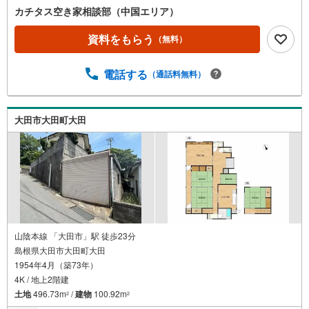
カチタス空き家相談部（中国エリア）
資料をもらう
（無料）
電話する
（通話料無料）
大田市大田町大田
山陰本線 「大田市」駅 徒歩23分
島根県大田市大田町大田
1954年4月（築73年）
4K / 地上2階建
土地
496.73m
/
建物
100.92m
2
2