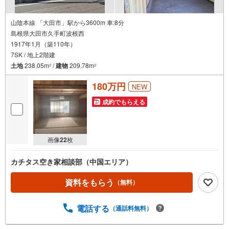
山陰本線 「大田市」駅から3600m 車:8分
島根県大田市久手町波根西
1917年1月（築110年）
7SK / 地上2階建
土地
238.05m
/
建物
209.78m
2
2
180万円
NEW
成約でもらえる
画像
22
枚
カチタス空き家相談部（中国エリア）
資料をもらう
（無料）
電話する
（通話料無料）