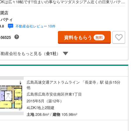
DKは広々18帖です!!住まいの事ならマツダスタジアム近くの日東リバティ
!チラシやネット広告に載っていない物件もご紹介できます。広島市内はもち
日市から呉・東広島まで6000物件の豊富な情報量!!「実際に自分自身が
奨店
家を見て納得して買いたい」広告では分かり難い物件の長所や短所を現地
リバティ
確認できます。お気軽にお問い合わせ下さい。TV電話やLINE等でオンライ
不動産会社レビュー 10件
4.8
内も可能です。お気軽にお申し付け下さい。「住まいを通じた出逢いを大
」をモットーに、創業以来多くのお客様に信頼と信用を頂き、広島県下で
資料をもらう
-56525
無料
数の不動産グループへ成長することができました。「人と人、心と心」こ
らもこの精神を大切に、お客様へのサポートをさせて頂きます。株式会社
バティ〒732-0818広島市南区段原日出2丁目2-22-2F
不動産会社をもっと見る（
全
1
社
）
広島高速交通アストラムライン 「長楽寺」駅 徒歩15分
他
広島県広島市安佐南区伴東1丁目
2015年5月（築12年）
4LDK/地上2階建
土地
208.6m
/
建物
105.98m
2
2