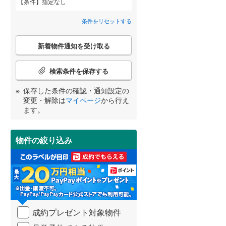
条件
指定なし
智頭急行
(
1
)
間取り変更可能
（
0
）
条件をリセットする
広島電鉄宇品線
(
6
)
3階建て以上
（
1
）
こ
新着物件通知を受け取る
の
広島電鉄皆実線
(
4
)
宮崎
鹿児島
沖縄
検
索
広島電鉄循環線
(
1
)
検索条件を保存する
条
件
広島高速交通アストラムライン
保存した条件の確認・通知設定の
で
小学校まで1km以内
（
0
）
変更・解除は
マイページ
から行え
(
60
)
通
する
る
条件をリセットする
条件をリセットする
条件をリセットする
条件をリセットする
条件をリセットする
条件をリセットする
ます。
知
を
受
物件の絞り込み
南道路
（
1
）
け
取
る
・
条
件
を
成約プレゼント対象物件
マ
イ