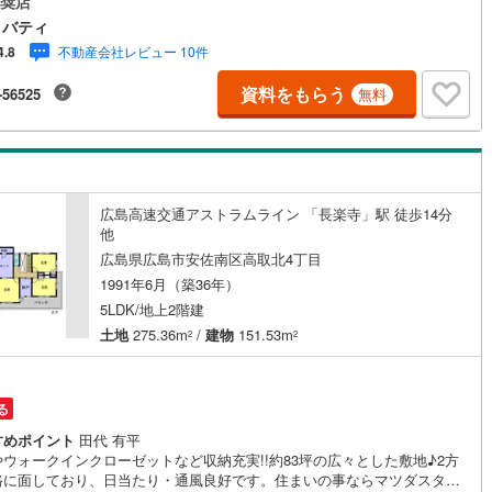
奨店
際に自分自身が住む家を見て納得して買いたい」広告では分かり難い物件
リバティ
所や短所を現地でご確認できます。お気軽にお問い合わせ下さい。TV電話
不動産会社レビュー 10件
4.8
INE等でオンライン案内も可能です。お気軽にお申し付け下さい。「住まい
じた出逢いを大切に」をモットーに、創業以来多くのお客様に信頼と信用
資料をもらう
-56525
無料
き、広島県下でも有数の不動産グループへ成長することができました。
と人、心と心」これからもこの精神を大切に、お客様へのサポートをさせ
ます。株式会社日東リバティ〒732-0818広島市南区段原日出2丁目2-22-2
広島高速交通アストラムライン 「長楽寺」駅 徒歩14分
他
広島県広島市安佐南区高取北4丁目
1991年6月（築36年）
5LDK/地上2階建
土地
275.36m
/
建物
151.53m
2
2
る
すめポイント
田代 有平
ウォークインクローゼットなど収納充実!!約83坪の広々とした敷地♪2方
路に面しており、日当たり・通風良好です。住まいの事ならマツダスタジ