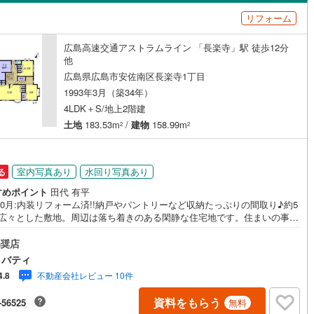
島根
岡山
広島
山口
リフォーム
軌道清輝橋線
(
11
)
水島臨海鉄道
(
27
)
（
1
）
バリアフリー住宅
（
0
）
香川
愛媛
高知
19
)
広島電鉄本線
(
19
)
広島高速交通アストラムライン 「長楽寺」駅 徒歩12分
け
（
0
）
平屋・1階建て
（
0
）
保存した条件を見る
他
横川線
(
7
)
広島電鉄江波線
(
3
)
ルーム（納戸）
（
4
）
広島県広島市安佐南区長楽寺1丁目
佐賀
長崎
熊本
大分
1993年3月（築34年）
白島線
(
3
)
広島電鉄宮島線
(
54
)
4LDK＋S/地上2階建
土地
183.53m
/
建物
158.99m
北松江線
(
10
)
一畑電車大社線
(
2
)
2
2
駅が始発駅
（
0
）
海まで2km以内
（
0
）
この条件で検索する
この条件で検索する
この条件で検索する
この条件で検索する
この条件で検索する
この条件で検索する
市区町村以下を選択
市区町村を選択す
駅を選択する
室内写真あり
水回り写真あり
る
建ち方、日当たり
すめポイント
田代 有平
以上
（
3
）
角地
（
0
）
10月:内装リフォーム済!!納戸やパントリーなど収納たっぷりの間取り♪約5
の広々とした敷地。周辺は落ち着きのある閑静な住宅地です。住まいの事な
0
）
ツダスタジアム近くの日東リバティへ!!チラシやネット広告に載っていない
もご紹介できます。広島市内はもちろん廿日市から呉・東広島まで6000物
奨店
豊富な情報量!!「実際に自分自身が住む家を見て納得して買いたい」広告で
リバティ
かり難い物件の長所や短所を現地でご確認できます。お気軽にお問い合わ
不動産会社レビュー 10件
4.8
さい。TV電話やLINE等でオンライン案内も可能です。お気軽にお申し付け
ダイニング15畳以上
い。「住まいを通じた出逢いを大切に」をモットーに、創業以来多くのお
資料をもらう
-56525
無料
に信頼と信用を頂き、広島県下でも有数の不動産グループへ成長すること