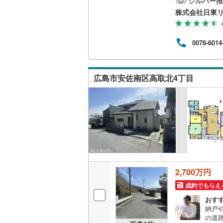
シルバー推
「実
株式会社日東
の長
やL
を通
0078-6014
を頂
「人
て頂き
F
広島市安佐南区高取北4丁目
2,700万円
成約でもらえ
おす
納戸や
の道