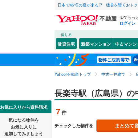
日本で45℃の夏が来る!? 猛暑を賢くおト
IDでもっ
ログイン
借りる
北海道
JR
北海道
山陽本線（
こだわり条件
リフォーム、
賃貸住宅
新築マンション
中古マンシ
津山線
(
38
リノベー
東北
青森
（
2
）
伯備線
(
63
(
0
)
(
0
)
(
0
関東
東京
呉線
(
118
)
Yahoo!不動産トップ
中古一戸建て
設備
山口線
(
22
床暖房
（
信越・北陸
新潟
長楽寺駅（広島県）の
(
3
)
(
4
)
(
1
美祢線
(
3
)
駐車場2
東海
愛知
お気に入りから資料請求
境線
(
13
)
7
件
ＴＶモニ
土讃線
(
2
)
気になる物件を
（
3
）
近畿
大阪
まとめて
チェックした物件を
お気に入りに
追加してみましょう
間取り、居室
私鉄・その他
錦川鉄道