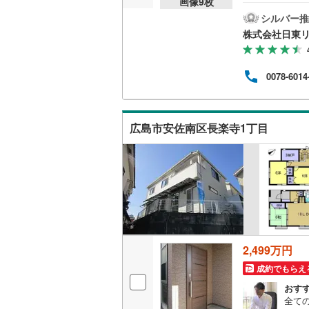
画像
9
枚
アム
きま
シルバー推
量!
株式会社日東
件の
話や
いを
0078-6014
用を
「人
て頂き
F
広島市安佐南区長楽寺1丁目
2,499万円
成約でもらえ
おす
全て