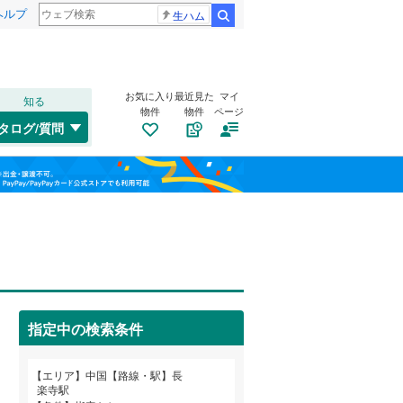
ヘルプ
生ハム
検索
お気に入り
最近見た
マイ
知る
物件
物件
ページ
赤穂線
(
69
)
タログ/質問
宇野線
(
55
)
福島
福塩線
(
111
)
(
2
)
(
3
)
(
2
)
栃木
群馬
山梨
岩徳線
(
9
)
小野田線
(
7
)
トイレ２か所
（
5
）
(
4
)
因美線
(
39
)
太陽光発電システム
（
1
）
本四備讃線
(
12
)
指定中の検索条件
山陽新幹線
(
99
)
和歌山
エリア
中国【路線・駅】長
楽寺駅
岡山電気軌道東山線
(
19
)