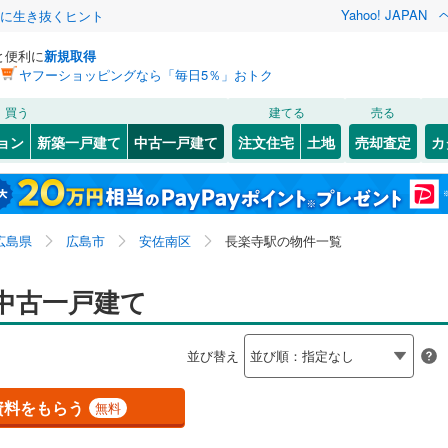
Yahoo! JAPAN
クに生き抜くヒント
と便利に
新規取得
ヤフーショッピングなら「毎日5％」おトク
検索条件を保存しました
買う
建てる
売る
JR西日本）
(
463
)
姫新線
(
33
)
リノベーション
ョン
新築一戸建て
中古一戸建て
注文住宅
土地
売却査定
カ
この検索条件の新着物件通知は、
マイページ
から設定できます。
)
吉備線
(
39
)
ション・リフォーム
築古・築30年以上
（
4
）
岩手
宮城
秋田
山形
)
芸備線
(
84
)
)
(
1
)
(
2
)
(
4
)
(
1
)
(
3
)
(
1
)
中国、長楽寺駅
神奈川
埼玉
千葉
茨城
可部線
(
82
)
広島県
広島市
安佐南区
長楽寺駅の物件一覧
)
宇部線
(
22
)
0
）
オール電化
（
3
）
長野
富山
石川
福井
中古一戸建て
0
)
(
11
)
(
7
)
(
9
)
(
11
)
(
5
)
(
6
)
山陰本線
(
184
)
検索条件を保存する
台以上
（
5
）
ビルトインガレージ
（
0
）
閉じる
閉じる
お気に入りリストを見る
お気に入りリストを見る
閉じる
閉じる
岐阜
静岡
三重
木次線
(
7
)
並び替え
タ付インターホン
防犯カメラ
（
0
）
マイページ
山陽本線（JR九州）
(
21
)
兵庫
京都
滋賀
奈良
資料をもらう
無料
全体
錦川清流線
(
3
)
若桜鉄道
(
1
)