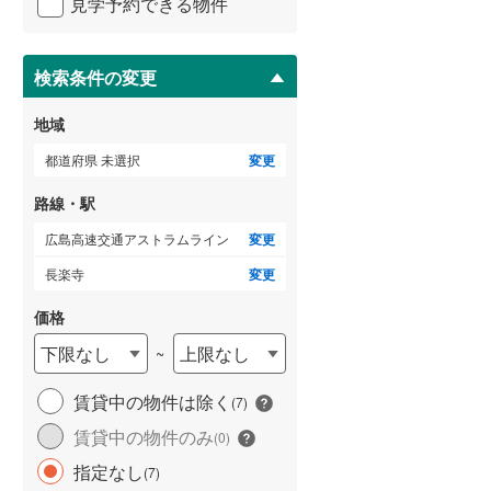
見学予約できる物件
ペ
ー
ジ
に
検索条件の変更
保
存
地域
す
る
都道府県 未選択
変更
路線・駅
広島高速交通アストラムライン
変更
長楽寺
変更
価格
下限なし
上限なし
~
賃貸中の物件は除く
(
7
)
賃貸中の物件のみ
(
0
)
指定なし
(
7
)