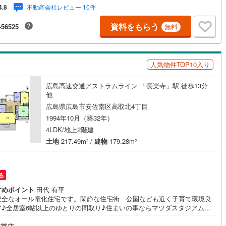
分かり難い物件の長所や短所を現地でご確認できます。お気軽にお問い合
不動産会社レビュー 10件
4.8
ッキあり
（
0
）
下さい。TV電話やLINE等でオンライン案内も可能です。お気軽にお申し付
さい。「住まいを通じた出逢いを大切に」をモットーに、創業以来多くの
資料をもらう
-56525
無料
様に信頼と信用を頂き、広島県下でも有数の不動産グループへ成長するこ
施工・品質・工法関連
できました。「人と人、心と心」これからもこの精神を大切に、お客様へ
ートをさせて頂きます。株式会社日東リバティ〒732-0818広島市南区段
震、制震構造
住宅性能評価付き
（
0
）
丁目2-22-2F
人気物件TOP10入り
広島高速交通アストラムライン 「長楽寺」駅 徒歩13分
応
他
広島県広島市安佐南区高取北4丁目
ン内見(相談)可
（
1
）
IT重説可
（
0
）
1994年10月（築32年）
4LDK/地上2階建
土地
217.49m
/
建物
179.28m
ン対応とは？
2
2
る
すめポイント
田代 有平
安全なオール電化住宅です。閑静な住宅街 公園なども近く子育て環境良
す♪全居室6帖以上のゆとりの間取り♪住まいの事ならマツダスタジアム近
日東リバティへ!!チラシやネット広告に載っていない物件もご紹介できま
島市内はもちろん廿日市から呉・東広島まで6000物件の豊富な情報量!!