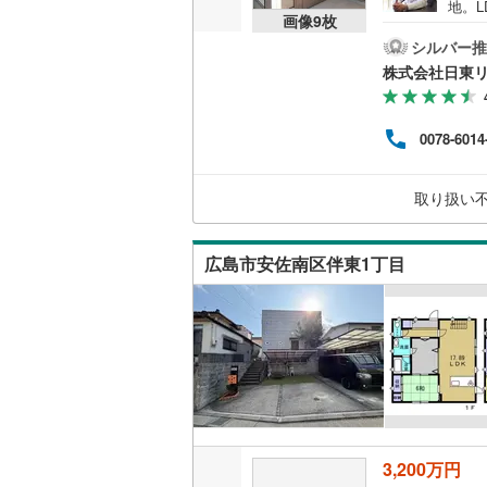
地。L
画像
9
枚
へ!
ろん廿
シルバー推
住む
株式会社日東
でご
ン案
切に
0078-6014
も有
れか
日東リ
取り扱い
広島市安佐南区伴東1丁目
3,200万円