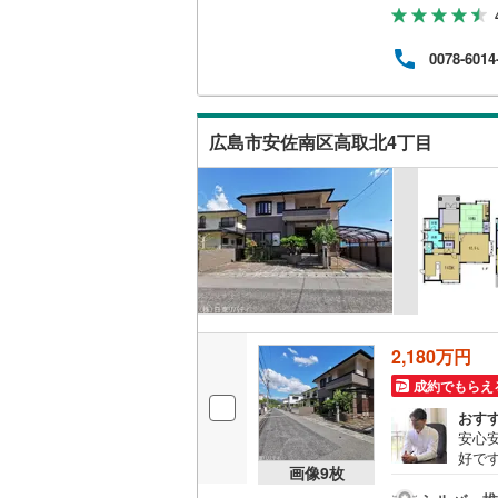
では
ウッドデ
わせ
け下
0078-6014
お客
構造・規模・
とが
のサポ
耐震、免
原日出2
広島市安佐南区高取北4丁目
（
0
）
オンライン対
オンライ
オンライ
2,180万円
成約でもらえ
おす
安心
好で
画像
9
枚
くの
す。広