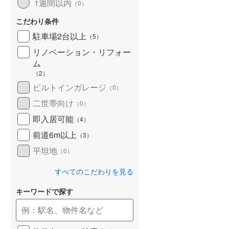
1週間以内
（
0
）
こだわり条件
駐車場2台以上
（
5
）
リノベーション・リフォー
ム
（
2
）
ビルトインガレージ
（
0
）
二世帯向け
（
0
）
即入居可能
（
4
）
前道6m以上
（
3
）
平坦地
（
0
）
すべてのこだわりを見る
キーワードで探す