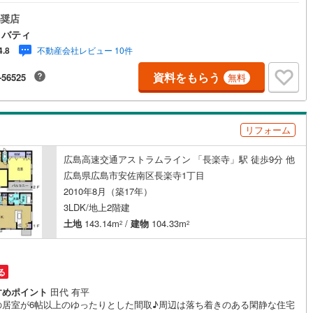
近くの日東リバティへ!!チラシやネット広告に載っていない物件もご紹介で
す。広島市内はもちろん廿日市から呉・東広島まで6000物件の豊富な情報
奨店
!「実際に自分自身が住む家を見て納得して買いたい」広告では分かり難い物
リバティ
長所や短所を現地でご確認できます。お気軽にお問い合わせ下さい。TV電
不動産会社レビュー 10件
4.8
LINE等でオンライン案内も可能です。お気軽にお申し付け下さい。「住ま
通じた出逢いを大切に」をモットーに、創業以来多くのお客様に信頼と信
資料をもらう
-56525
無料
頂き、広島県下でも有数の不動産グループへ成長することができました。
と人、心と心」これからもこの精神を大切に、お客様へのサポートをさせ
ます。株式会社日東リバティ〒732-0818広島市南区段原日出2丁目2-22-2
リフォーム
広島高速交通アストラムライン 「長楽寺」駅 徒歩9分 他
広島県広島市安佐南区長楽寺1丁目
2010年8月（築17年）
3LDK/地上2階建
土地
143.14m
/
建物
104.33m
2
2
る
すめポイント
田代 有平
の居室が6帖以上のゆったりとした間取♪周辺は落ち着きのある閑静な住宅