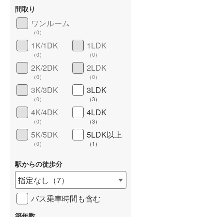
間取り
ワンルーム
（
0
）
1K/1DK
1LDK
長期優良住宅
（
0
）
（
0
）
（
0
）
2K/2DK
2LDK
（
0
）
（
0
）
3K/3DK
3LDK
（
0
）
（
3
）
4K/4DK
4LDK
（
0
）
（
3
）
5K/5DK
5LDK以上
詳しく見る
（
0
）
（
1
）
駅からの徒歩分
指定なし
（
7
）
バス乗車時間も含む
築年数