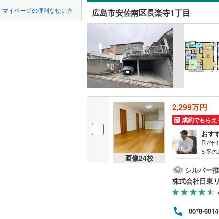
中国
鳥取
マイページの便利な使い方
広島市安佐南区長楽寺1丁目
岡山電気
吹き抜け
四国
徳島
井原鉄道
(
二世帯向
広島電鉄
サービス
九州・沖縄
福岡
広島電鉄
立地
一畑電車
最寄りの
0
0
0
0
0
0
2,299万円
該当物件
該当物件
該当物件
該当物件
該当物件
該当物件
件
件
件
件
件
件
成約でもらえ
配置、向き、
おす
前道6m
R7年
5坪
画像
24
枚
平坦地
（
らマ
物件
シルバー推
件の
株式会社日東
LD
は分
せ下
リビング
下さ
0078-6014
客様
（
6
）