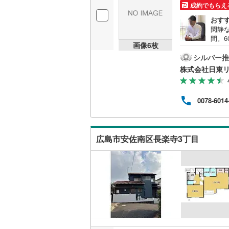
成約でもらえ
おす
閑静
間。
画像
6
枚
ティ
もちろ
シルバー推
身が
株式会社日東
現地
ライ
を大
0078-6014
下で
心」
式会社
イン
広島市安佐南区長楽寺3丁目