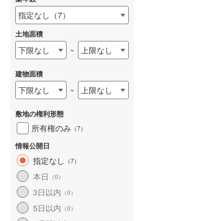
指定なし
（
7
）
土地面積
下限なし
上限なし
~
建物面積
下限なし
上限なし
~
敷地の権利形態
所有権のみ
（
7
）
情報公開日
指定なし
（
7
）
本日
（
0
）
3日以内
（
0
）
5日以内
（
0
）