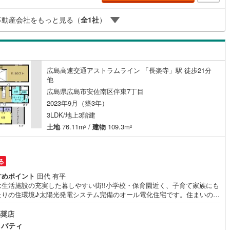
きました。「人と人、心と心」これからもこの精神を大切に、お客様への
トをさせて頂きます。株式会社日東リバティ〒732-0818広島市南区段原
不動産会社をもっと見る（
全
1
社
）
目2-22-2F
ッチン
（
0
）
対面キッチン
（
3
）
契約、入居関連など
広島高速交通アストラムライン 「長楽寺」駅 徒歩21分
他
能
（
4
）
広島県広島市安佐南区伴東7丁目
2023年9月（築3年）
3LDK/地上3階建
土地
76.11m
/
建物
109.3m
2
2
機あり
（
1
）
る
すめポイント
田代 有平
インクローゼット
床下収納
（
3
）
は生活施設の充実した暮しやすい街!!小学校・保育園近く、子育て家族にも
たりの住環境♪太陽光発電システム完備のオール電化住宅です。住まいの事
マツダスタジアム近くの日東リバティへ!!チラシやネット広告に載っていな
件もご紹介できます。広島市内はもちろん廿日市から呉・東広島まで6000
奨店
庭
の豊富な情報量!!「実際に自分自身が住む家を見て納得して買いたい」広告
リバティ