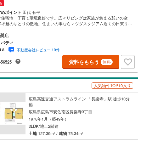
る
すめポイント
田代 有平
な住宅地 子育て環境良好です。広々リビングは家族が集まる憩いの空
60坪超のゆとりの敷地。住まいの事ならマツダスタジアム近くの日東リバ
へ!!チラシやネット広告に載っていない物件もご紹介できます。広島市内は
ん廿日市から呉・東広島まで6000物件の豊富な情報量!!「実際に自分自
奨店
住む家を見て納得して買いたい」広告では分かり難い物件の長所や短所を
リバティ
でご確認できます。お気軽にお問い合わせ下さい。TV電話やLINE等でオン
不動産会社レビュー 10件
4.8
ン案内も可能です。お気軽にお申し付け下さい。「住まいを通じた出逢い
切に」をモットーに、創業以来多くのお客様に信頼と信用を頂き、広島県
資料をもらう
-56525
無料
も有数の不動産グループへ成長することができました。「人と人、心と
これからもこの精神を大切に、お客様へのサポートをさせて頂きます。株
日東リバティ〒732-0818広島市南区段原日出2丁目2-22-2Fアストラムラ
伴駅まで徒歩4分の立地です。
人気物件TOP10入り
広島高速交通アストラムライン 「長楽寺」駅 徒歩10分
他
広島県広島市安佐南区長楽寺3丁目
1978年1月（築49年）
3LDK/地上2階建
土地
127.39m
/
建物
75.34m
2
2