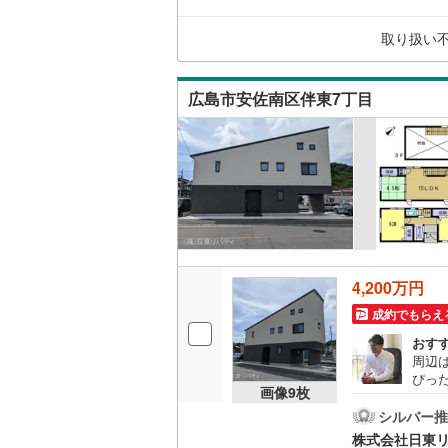
がで
サポー
取り扱い
日出2丁
キッチン
独立型キ
広島市安佐南区伴東7丁目
販売、価格、
即入居可
浴室
浴室乾燥
4,200万円
収納
成約でもらえ
おす
ウォーク
周辺
（
3
）
ぴっ
画像
9
枚
なら
い物
シルバー推
バルコニー、
物件
株式会社日東