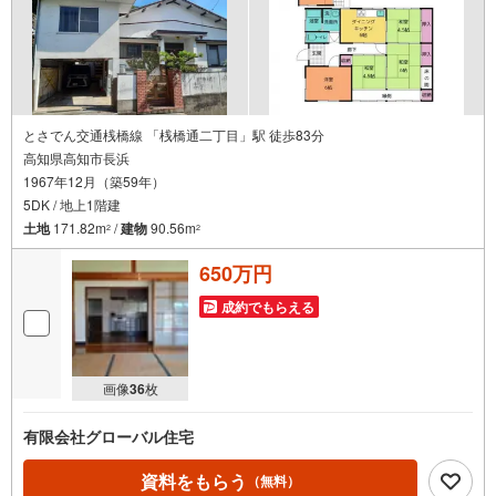
とさでん交通桟橋線 「桟橋通二丁目」駅 徒歩83分
高知県高知市長浜
1967年12月（築59年）
5DK / 地上1階建
土地
171.82m
/
建物
90.56m
2
2
650万円
成約でもらえる
画像
36
枚
有限会社グローバル住宅
資料をもらう
（無料）