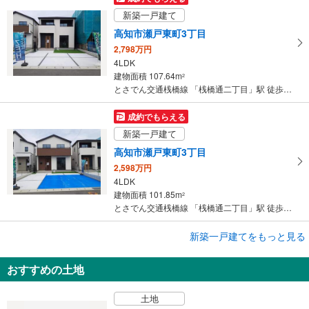
す
新築一戸建て
る
高知市瀬戸東町3丁目
2,798万円
4LDK
建物面積 107.64m
2
とさでん交通桟橋線 「桟橋通二丁目」駅 徒歩63分
成約でもらえる
新築一戸建て
高知市瀬戸東町3丁目
2,598万円
4LDK
建物面積 101.85m
2
とさでん交通桟橋線 「桟橋通二丁目」駅 徒歩63分
成約でもらえる
新築一戸建てをもっと見る
新築一戸建て
おすすめの土地
高知市桟橋通3丁目
2,698万円
土地
3LDK