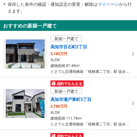
件
保存した条件の確認・通知設定の変更・解除は
マイページ
から行
で
えます。
通
知
おすすめの新築一戸建て
を
受
新築一戸建て
け
高知市百石町2丁目
取
3,180万円
る
3LDK
・
建物面積 87.46m
2
条
とさでん交通桟橋線 「桟橋通二丁目」駅 徒歩6分
件
を
成約でもらえる
マ
新築一戸建て
イ
高知市瀬戸東町3丁目
ペ
2,798万円
ー
4LDK
ジ
建物面積 111.78m
2
に
とさでん交通桟橋線 「桟橋通二丁目」駅 徒歩63分
保
存
成約でもらえる