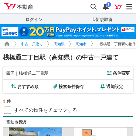
Yahoo!不動産
検索
通知
i
ログイン
ID新規取得
中古一戸建て
高知県
高知市
桟橋通二丁目駅の物件
桟橋通二丁目駅（高知県）の中古一戸建て
四国｜桟橋通二丁目駅
条件変更
おすすめ順
検索条件保存
通知設定
3
件
すべての物件をチェックする
高知市長浜