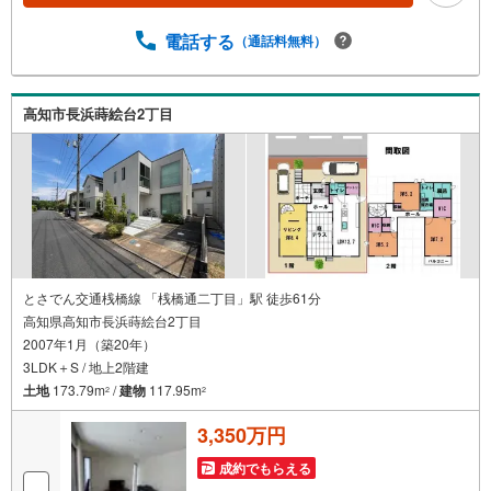
電話する
（通話料無料）
高知市長浜蒔絵台2丁目
とさでん交通桟橋線 「桟橋通二丁目」駅 徒歩61分
高知県高知市長浜蒔絵台2丁目
2007年1月（築20年）
3LDK＋S / 地上2階建
土地
173.79m
/
建物
117.95m
2
2
3,350万円
成約でもらえる