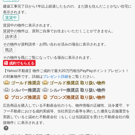
建築工事完了日から1年以上経過したものの、まだ誰も住んだことがない住宅に
表示されます。
賃貸中
賃貸中の物件に表示されます。
賃貸中の物件は、原則ご自身でお住まいいただくことができません。
請求済
その物件が資料請求・お問い合わせ済みの場合に表示されます。
既読
その物件を既にご覧になっている場合に表示されます。
成約でもらえる
【Yahoo!不動産】物件ご成約で最大20万円相当PayPayポイントプレゼント！
の対象物件です。詳細は
プレゼント詳細
をご覧ください。
ゴールド推奨店
ゴールド推奨店 取り扱い物件
シルバー推奨店
シルバー推奨店 取り扱い物件
ブロンズ推奨店
ブロンズ推奨店 取り扱い物件
広告商品を購入している不動産会社のうち、物件情報の正確性、法令遵守、ヤ
フー不動産における成約実績等、当社所定の基準を満たした優良な店舗運営を
実践していると認めた不動産会社（もしくは当該認定を受けた不動産会社の取
扱物件）に表示されます。