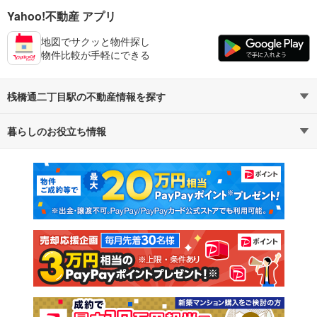
Yahoo!不動産 アプリ
地図でサクッと物件探し
物件比較が手軽にできる
桟橋通二丁目駅の不動産情報を探す
暮らしのお役立ち情報
不動産・住宅
賃貸住宅
マンションカタログ
教えて！住まいの先生
新築マンション
中古マンション
新築一戸建て
中古一戸建て
注文住宅
土地
売却査定