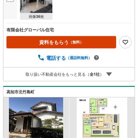
画像
36
枚
有限会社グローバル住宅
資料をもらう
（無料）
電話する
（通話料無料）
取り扱い不動産会社をもっと見る（
全
1
社
）
高知市北竹島町