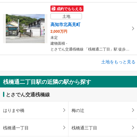
成約でもらえる
土地
高知市北高見町
2,000万円
未定
建物面積 -
とさでん交通桟橋線 「桟橋通二丁目」駅 徒歩17分
成約でもらえる
土地をもっと見る
土地
高知市竹島町
桟橋通二丁目駅の近隣の駅から探す
860万円
未定
とさでん交通桟橋線
建物面積 -
とさでん交通桟橋線 「桟橋通二丁目」駅 徒歩16分
はりまや橋
梅の辻
桟橋通一丁目
桟橋通三丁目