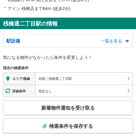
アイン 桟橋店まで84m (徒歩2分)
桟橋通二丁目駅の情報
駅設備
一覧を見る
バリアフリー状況
気になる物件がなかったら
条件を変更しよう！
※段差なしでの移動経路
（○：有り △：要駅員設備 ×：無し）
現在の検索条件
地上⇔ホーム：×
四国｜桟橋通二丁目駅
エリア/路線
指定なし
詳細条件
こ
新着物件通知を受け取る
の
検
索
検索条件を保存する
条