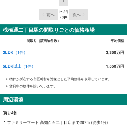
1
1
〜
3
件
前へ
次へ
/
3
件
桟橋通二丁目駅の間取りごとの価格相場
間取り（該当物件数）
平均価格
3LDK
（
1
件）
3,350万円
5LDK以上
（
1
件）
1,550万円
物件が所在する市区町村を対象とした平均価格を表示しています。
賃貸中の物件を除いています。
周辺環境
買い物
ファミリーマート 高知百石二丁目店まで297m (徒歩4分)