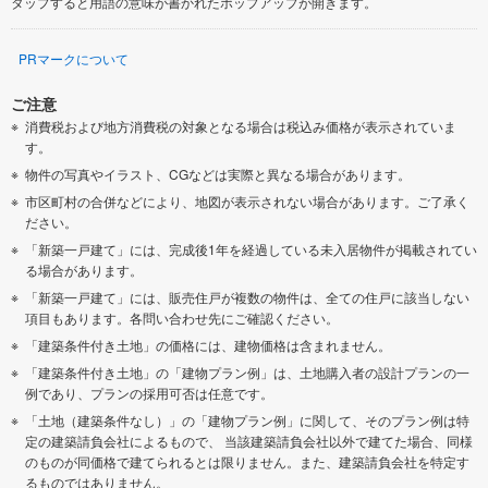
タップすると用語の意味が書かれたポップアップが開きます。
PRマークについて
ご注意
消費税および地方消費税の対象となる場合は税込み価格が表示されていま
す。
物件の写真やイラスト、CGなどは実際と異なる場合があります。
市区町村の合併などにより、地図が表示されない場合があります。ご了承く
ださい。
「新築一戸建て」には、完成後1年を経過している未入居物件が掲載されてい
る場合があります。
「新築一戸建て」には、販売住戸が複数の物件は、全ての住戸に該当しない
項目もあります。各問い合わせ先にご確認ください。
「建築条件付き土地」の価格には、建物価格は含まれません。
「建築条件付き土地」の「建物プラン例」は、土地購入者の設計プランの一
例であり、プランの採用可否は任意です。
「土地（建築条件なし）」の「建物プラン例」に関して、そのプラン例は特
定の建築請負会社によるもので、 当該建築請負会社以外で建てた場合、同様
のものが同価格で建てられるとは限りません。また、建築請負会社を特定す
るものではありません。