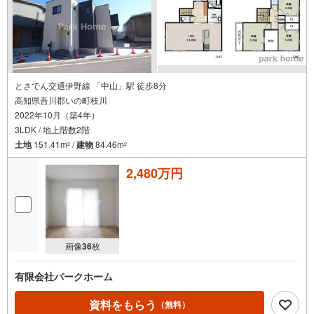
とさでん交通伊野線 「中山」駅 徒歩8分
高知県吾川郡いの町枝川
2022年10月（築4年）
3LDK / 地上階数2階
土地
151.41m
/
建物
84.46m
2
2
2,480万円
画像
36
枚
有限会社パークホーム
資料をもらう
（無料）