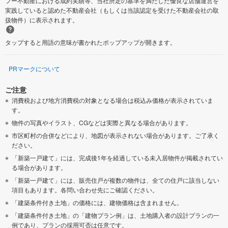
フー不動産における成約実績等、当社所定の基準を満たした優良な店舗運営を
実践していると認めた不動産会社（もしくは当該認定を受けた不動産会社の取
扱物件）に表示されます。
タップすると用語の意味が書かれたポップアップが開きます。
PRマークについて
ご注意
消費税および地方消費税の対象となる場合は税込み価格が表示されていま
す。
物件の写真やイラスト、CGなどは実際と異なる場合があります。
市区町村の合併などにより、地図が表示されない場合があります。ご了承く
ださい。
「新築一戸建て」には、完成後1年を経過している未入居物件が掲載されてい
る場合があります。
「新築一戸建て」には、販売住戸が複数の物件は、全ての住戸に該当しない
項目もあります。各問い合わせ先にご確認ください。
「建築条件付き土地」の価格には、建物価格は含まれません。
「建築条件付き土地」の「建物プラン例」は、土地購入者の設計プランの一
例であり、プランの採用可否は任意です。