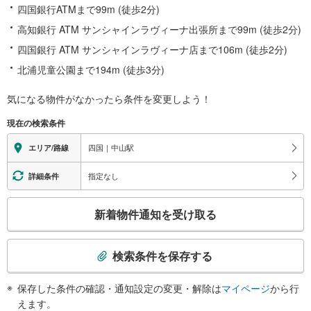
四国銀行ATMまで99m (徒歩2分)
高知銀行 ATM サンシャインラヴィーナ出張所まで99m (徒歩2分)
四国銀行 ATM サンシャインラヴィーナ店まで106m (徒歩2分)
北浦児童公園まで194m (徒歩3分)
気になる物件がなかったら
条件を変更しよう！
現在の検索条件
四国｜中山駅
エリア/路線
指定なし
詳細条件
こ
新着物件通知を受け取る
の
検
索
検索条件を保存する
条
件
保存した条件の確認・通知設定の変更・解除は
マイページ
から行
で
えます。