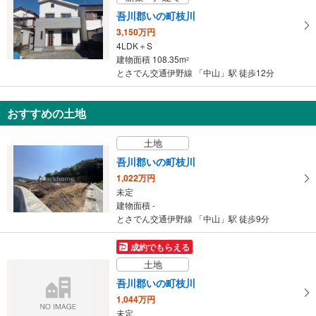
吾川郡いの町枝川
3,150万円
4LDK＋S
建物面積 108.35m
2
とさでん交通伊野線 「中山」駅 徒歩12分
おすすめの土地
土地
吾川郡いの町枝川
1,022万円
未定
建物面積 -
とさでん交通伊野線 「中山」駅 徒歩9分
成約でもらえる
土地
吾川郡いの町枝川
1,044万円
未定