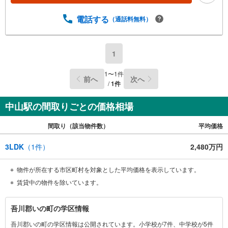
電話する
（通話料無料）
1
1
〜
1
件
前へ
次へ
/
1
件
中山駅の間取りごとの価格相場
間取り（該当物件数）
平均価格
3LDK
（
1
件）
2,480万円
物件が所在する市区町村を対象とした平均価格を表示しています。
賃貸中の物件を除いています。
吾
吾川郡いの町の学区情報
川
吾川郡いの町の学区情報は公開されています。小学校が7件、中学校が5件
郡