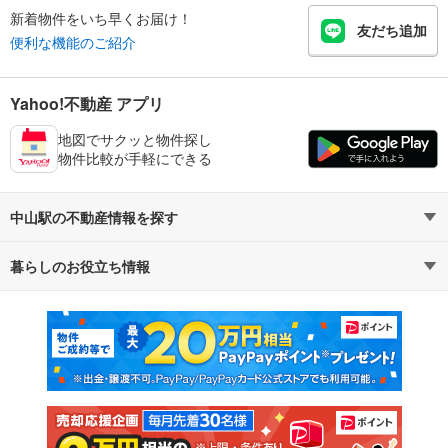
新着物件をいち早くお届け！
友だち追加
便利な機能のご紹介
Yahoo!不動産 アプリ
地図でサクッと物件探し
物件比較が手軽にできる
中山駅の不動産情報を探す
暮らしのお役立ち情報
不動産・住宅
賃貸住宅
マンションカタログ
教えて！住まいの先生
新築マンション
中古マンション
新築一戸建て
中古一戸建て
注文住宅
土地