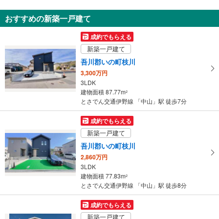
通
知
おすすめの新築一戸建て
を
受
成約でもらえる
け
新築一戸建て
取
吾川郡いの町枝川
る
3,300万円
・
3LDK
条
建物面積 87.77m
2
件
とさでん交通伊野線 「中山」駅 徒歩7分
を
マ
成約でもらえる
イ
新築一戸建て
ペ
吾川郡いの町枝川
ー
2,860万円
ジ
3LDK
に
建物面積 77.83m
2
保
とさでん交通伊野線 「中山」駅 徒歩8分
存
す
成約でもらえる
る
新築一戸建て