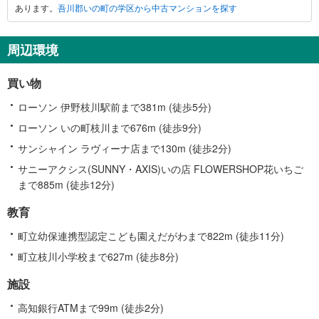
あります。
吾川郡いの町の学区から中古マンションを探す
い
の
町
周辺環境
に
関
買い物
す
る
ローソン 伊野枝川駅前まで381m (徒歩5分)
情
ローソン いの町枝川まで676m (徒歩9分)
報
サンシャイン ラヴィーナ店まで130m (徒歩2分)
サニーアクシス(SUNNY・AXIS)いの店 FLOWERSHOP花いちご
まで885m (徒歩12分)
教育
町立幼保連携型認定こども園えだがわまで822m (徒歩11分)
町立枝川小学校まで627m (徒歩8分)
施設
高知銀行ATMまで99m (徒歩2分)