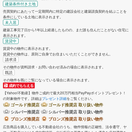
建築条件付き土地
売買契約にあたって一定期間内に特定の建設会社と建築請負契約を結ぶことを
条件にしている土地に表示されます。
未入居
建築工事完了日から1年以上経過したものの、まだ誰も住んだことがない住宅に
表示されます。
賃貸中
賃貸中の物件に表示されます。
賃貸中の物件は、原則ご自身でお住まいいただくことができません。
請求済
その物件が資料請求・お問い合わせ済みの場合に表示されます。
既読
その物件を既にご覧になっている場合に表示されます。
成約でもらえる
【Yahoo!不動産】物件ご成約で最大20万円相当PayPayポイントプレゼント！
の対象物件です。詳細は
プレゼント詳細
をご覧ください。
ゴールド推奨店
ゴールド推奨店 取り扱い物件
シルバー推奨店
シルバー推奨店 取り扱い物件
ブロンズ推奨店
ブロンズ推奨店 取り扱い物件
広告商品を購入している不動産会社のうち、物件情報の正確性、法令遵守、ヤ