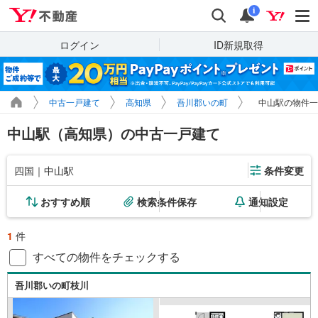
Yahoo!不動産
検索
通知
i
ログイン
ID新規取得
中古一戸建て
高知県
吾川郡いの町
中山駅の物件一
中山駅（高知県）の中古一戸建て
四国｜中山駅
条件変更
おすすめ順
検索条件保存
通知設定
1
件
すべての物件をチェックする
吾川郡いの町枝川