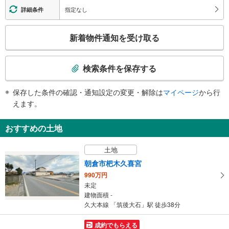
指定なし
詳細条件
こ
新着物件通知を受け取る
の
検
索
検索条件を保存する
条
件
保存した条件の確認・通知設定の変更・解除は
マイページ
から行
で
えます。
通
知
おすすめの土地
を
受
土地
け
朝倉市杷木久喜宮
取
990万円
る
未定
・
建物面積 -
条
久大本線 「筑後大石」駅 徒歩38分
件
を
成約でもらえる