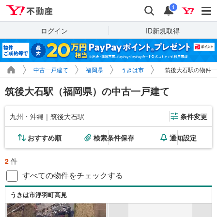
Yahoo!不動産
検索
通知
i
ログイン
ID新規取得
中古一戸建て
福岡県
うきは市
筑後大石駅の物件一
筑後大石駅（福岡県）の中古一戸建て
九州・沖縄｜筑後大石駅
条件変更
おすすめ順
検索条件保存
通知設定
2
件
すべての物件をチェックする
うきは市浮羽町高見