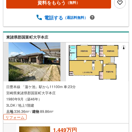
資料をもらう
（無料）
電話する
（通話料無料）
東諸県郡国富町大字本庄
日豊本線 「蓮ケ池」駅から11100m 車:23分
宮崎県東諸県郡国富町大字本庄
1980年9月（築46年）
3LDK / 地上1階建
土地
336.36m
/
建物
89.86m
2
2
リフォーム
1,449万円