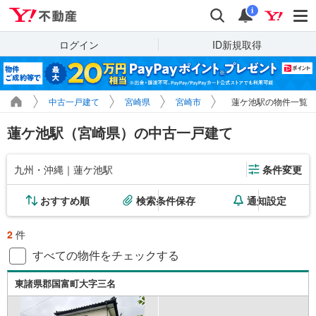
Yahoo!不動産
検索
通知
i
ログイン
ID新規取得
中古一戸建て
宮崎県
宮崎市
蓮ケ池駅の物件一覧
蓮ケ池駅（宮崎県）の中古一戸建て
九州・沖縄｜蓮ケ池駅
条件変更
おすすめ順
検索条件保存
通知設定
2
件
すべての物件をチェックする
東諸県郡国富町大字三名