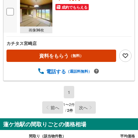
成約でもらえる
画像
36
枚
カチタス宮崎店
資料をもらう
（無料）
電話する
（通話料無料）
1
1
〜
2
件
前へ
次へ
/
2
件
蓮ケ池駅の間取りごとの価格相場
間取り（該当物件数）
平均価格