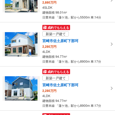
2,880万円
・
4SLDK
条
建物面積 98.01m
2
件
日豊本線 「蓮ケ池」駅から5500m 車:14分
を
マ
成約でもらえる
イ
新築一戸建て
ペ
宮崎市佐土原町下那珂
ー
2,280万円
ジ
4LDK
に
建物面積 94.77m
2
保
日豊本線 「蓮ケ池」駅から8900m 車:17分
存
す
成約でもらえる
る
新築一戸建て
宮崎市佐土原町下那珂
2,280万円
4LDK
建物面積 94.77m
2
日豊本線 「蓮ケ池」駅から8900m 車:17分