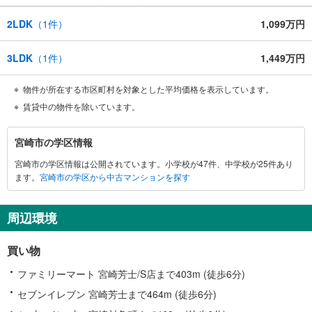
2LDK
（
1
件）
1,099万円
3LDK
（
1
件）
1,449万円
物件が所在する市区町村を対象とした平均価格を表示しています。
賃貸中の物件を除いています。
宮
宮崎市の学区情報
崎
宮崎市の学区情報は公開されています。小学校が47件、中学校が25件あり
市
ます。
宮崎市の学区から中古マンションを探す
に
関
す
周辺環境
る
情
買い物
報
ファミリーマート 宮崎芳士/S店まで403m (徒歩6分)
セブンイレブン 宮崎芳士まで464m (徒歩6分)