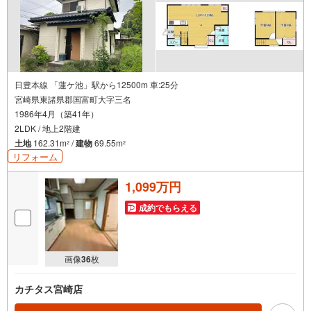
日豊本線 「蓮ケ池」駅から12500m 車:25分
宮崎県東諸県郡国富町大字三名
1986年4月（築41年）
2LDK / 地上2階建
土地
162.31m
/
建物
69.55m
2
2
リフォーム
1,099万円
成約でもらえる
画像
36
枚
カチタス宮崎店