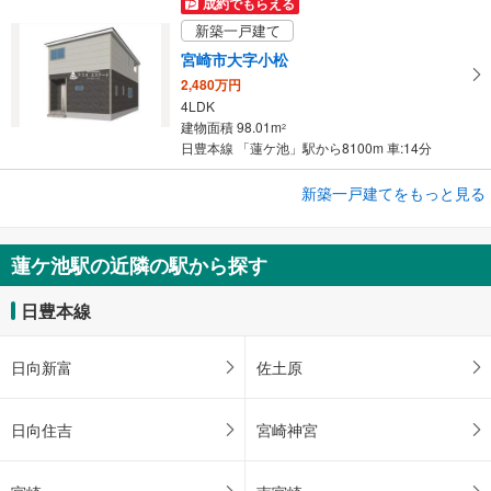
成約でもらえる
新築一戸建て
宮崎市大字小松
2,480万円
4LDK
建物面積 98.01m
2
日豊本線 「蓮ケ池」駅から8100m 車:14分
成約でもらえる
新築一戸建てをもっと見る
新築一戸建て
宮崎市大字小松
蓮ケ池駅の近隣の駅から探す
2,380万円
4SLDK
日豊本線
建物面積 95.98m
2
日豊本線 「蓮ケ池」駅から8100m 車:14分
日向新富
佐土原
日向住吉
宮崎神宮