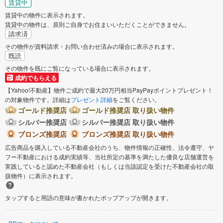
賃貸中
賃貸中の物件に表示されます。
賃貸中の物件は、原則ご自身でお住まいいただくことができません。
請求済
その物件が資料請求・お問い合わせ済みの場合に表示されます。
既読
その物件を既にご覧になっている場合に表示されます。
成約でもらえる
【Yahoo!不動産】物件ご成約で最大20万円相当PayPayポイントプレゼント！
の対象物件です。詳細は
プレゼント詳細
をご覧ください。
ゴールド推奨店
ゴールド推奨店 取り扱い物件
シルバー推奨店
シルバー推奨店 取り扱い物件
ブロンズ推奨店
ブロンズ推奨店 取り扱い物件
広告商品を購入している不動産会社のうち、物件情報の正確性、法令遵守、ヤ
フー不動産における成約実績等、当社所定の基準を満たした優良な店舗運営を
実践していると認めた不動産会社（もしくは当該認定を受けた不動産会社の取
扱物件）に表示されます。
タップすると用語の意味が書かれたポップアップが開きます。