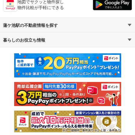
地図でサクッと物件探し
物件比較が手軽にできる
蓮ケ池駅の不動産情報を探す
暮らしのお役立ち情報
不動産・住宅
賃貸住宅
マンションカタログ
教えて！住まいの先生
新築マンション
中古マンション
新築一戸建て
中古一戸建て
注文住宅
土地
売却査定