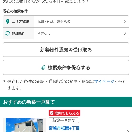
気になる物件がなかったら
条件を変更しよう！
現在の検索条件
九州・沖縄｜蓮ケ池駅
エリア/路線
指定なし
詳細条件
こ
新着物件通知を受け取る
の
検
索
検索条件を保存する
条
件
保存した条件の確認・通知設定の変更・解除は
マイページ
から行
で
えます。
通
知
おすすめの新築一戸建て
を
受
成約でもらえる
け
新築一戸建て
取
宮崎市祇園4丁目
る