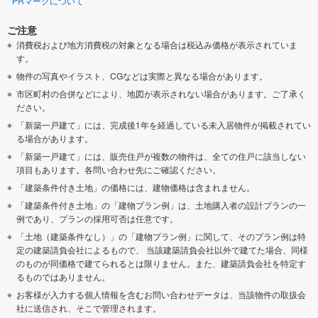
PRマークについて
ご注意
消費税および地方消費税の対象となる場合は税込み価格が表示されていま
す。
物件の写真やイラスト、CGなどは実際と異なる場合があります。
市区町村の合併などにより、地図が表示されない場合があります。ご了承く
ださい。
「新築一戸建て」には、完成後1年を経過している未入居物件が掲載されてい
る場合があります。
「新築一戸建て」には、販売住戸が複数の物件は、全ての住戸に該当しない
項目もあります。各問い合わせ先にご確認ください。
「建築条件付き土地」の価格には、建物価格は含まれません。
「建築条件付き土地」の「建物プラン例」は、土地購入者の設計プランの一
例であり、プランの採用可否は任意です。
「土地（建築条件なし）」の「建物プラン例」に関して、そのプラン例は特
定の建築請負会社によるもので、 当該建築請負会社以外で建てた場合、同様
のものが同価格で建てられるとは限りません。また、建築請負会社を特定す
るものではありません。
お客様が入力する個人情報を含むお問い合わせデータは、当該物件の取扱会
社に送信され、そこで管理されます。