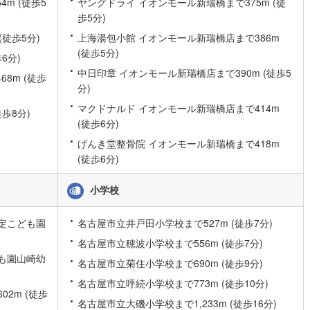
m (徒歩5
ヤングドライ イオンモール新瑞橋まで375m (徒
)
片町線
(
252
)
歩5分)
(徒歩5分)
上海湯包小館 イオンモール新瑞橋店まで386m
2
)
関西空港線
(
15
)
(徒歩5分)
6分)
東線
(
75
)
本四備讃線
(
11
)
中日印章 イオンモール新瑞橋店まで390m (徒歩5
8m (徒歩
分)
予土線
(
2
)
マクドナルド イオンモール新瑞橋店まで414m
歩8分)
徳島線
(
6
)
(徒歩6分)
げんき堂整骨院 イオンモール新瑞橋まで418m
)
土讃線
(
10
)
(徒歩6分)
線
(
524
)
香椎線
(
18
)
小学校
)
肥薩線
(
35
)
96
)
唐津線
(
17
)
定こども園
名古屋市立井戸田小学校まで527m (徒歩7分)
名古屋市立穂波小学校まで556m (徒歩7分)
10
)
大村線
(
13
)
も園山崎幼
名古屋市立菊住小学校まで690m (徒歩9分)
70
)
日豊本線
(
438
)
名古屋市立呼続小学校まで773m (徒歩10分)
2m (徒歩
)
吉都線
(
50
)
名古屋市立大磯小学校まで1,233m (徒歩16分)