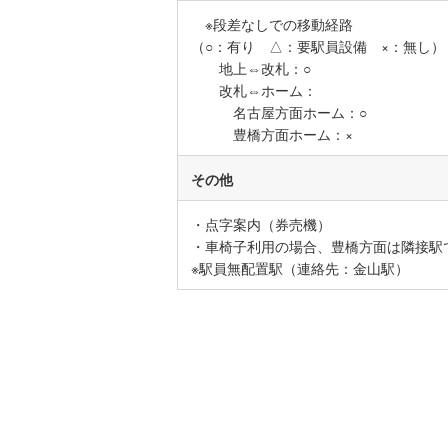
※段差なしでの移動経路
名古屋市
（○：有り △：要駅員設備 ×：無し）
地上⇔改札：○
名古屋市
改札⇔ホーム：
京都市営
名古屋方面ホーム：○
豊橋方面ホーム：×
OsakaMe
その他
OsakaMe
OsakaMe
・点字案内（券売機）
・車椅子利用の場合、豊橋方面は隣接駅
福岡市地
※駅員無配置駅（連絡先：金山駅）
私鉄・その他
札幌市電
(
道南いさ
阿武隈急
秋田内陸