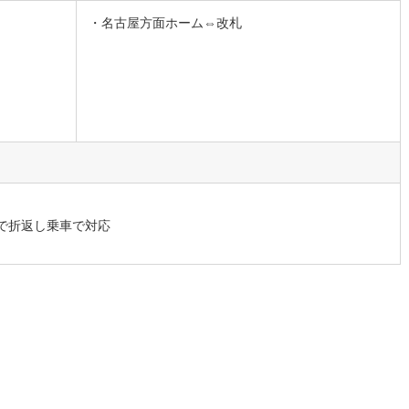
・名古屋方面ホーム⇔改札
営地下鉄東山線
(
12
)
名古屋市営地下鉄名城線
(
7
)
営地下鉄桜通線
(
10
)
名古屋市営地下鉄上飯田線
(
2
)
地下鉄烏丸線
(
86
)
京都市営地下鉄東西線
(
131
)
tro今里筋線
(
39
)
OsakaMetro御堂筋線
(
52
)
tro四つ橋線
(
17
)
OsakaMetro中央線
(
44
)
tro堺筋線
(
9
)
神戸市営地下鉄西神・山手線
(
69
)
で折返し乗車で対応
下鉄空港線
(
4
)
福岡市地下鉄箱崎線
(
0
)
0
)
函館市電
(
11
)
りび鉄道
(
14
)
わたらせ渓谷鐵道
(
21
)
行
(
41
)
会津鉄道
(
14
)
縦貫鉄道
(
2
)
しなの鉄道北しなの線
(
12
)