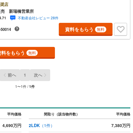
住まい探しの方へ●弊社では平日にご内覧や契約を希望されるお客様のため
奨店
「平日会員制度」という割引プランをご用意しています。●お仕事で忙しい
鶴見線
(
2
)
販売 新瑞橋営業所
●午前10時から午後7時まで、毎日営業しております。事前にご予約いただ
不動産会社レビュー 28件
4.71
ば、営業時間外でのご内覧にも対応いたします。また、オンライン内覧や
4
)
根岸線
(
11
)
ッチン
（
0
）
対面キッチン
（
0
）
のLINE相談も可能です。●すぐの内覧も可能です●弊社は定休日なく営業し
資料をもらう
-50014
無料
り、当日のご内覧も承ります。弊社で掲載している物件以外にもご紹介可
7
)
中央本線（JR東日本）
(
300
)
すので、一度ご相談ください。●その他の相談もプロが対応●物件に関する
契約、入居関連など
はもちろん、住宅ローンなどの資金面やリフォームに関することなど、お
30
)
八高線
(
258
)
いに関するどんなことでもお気軽にご相談ください。
能
（
0
）
資料をもらう
無料
19
)
大糸線（JR東日本）
(
17
)
各駅停車）
(
64
)
埼京線
(
36
)
前へ
1
次へ
9
)
東海道本線（JR東海）
(
539
)
機あり
（
1
）
7
)
飯田線
(
147
)
1
〜
1
件 /
1
件
)
高山本線（JR東海）
(
19
)
インクローゼット
床下収納
（
0
）
JR東海）
(
38
)
紀勢本線（JR東海）
(
17
)
平均価格
間取り（該当物件数）
平均価格
博多南線
(
5
)
4,690万円
2LDK
（
1
件）
7,380万円
庭
R西日本）
(
0
)
北陸本線
(
15
)