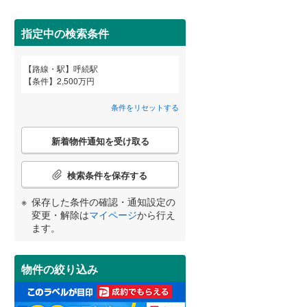
田沢湖線
(
13
)
間取り変更可能
(
1
)
(
0
)
（
0
）
(
0
)
指定中の検索条件
八戸線
(
12
)
3階建て以上
（
0
）
磐越西線
(
48
)
路線・駅
呼続駅
宮崎
鹿児島
沖縄
条件
2,500万円
陸羽西線
(
21
)
(
1
)
(
0
)
(
8
)
条件をリセットする
左沢線
(
21
)
こ
小学校まで1km以内
（
0
）
津軽線
(
5
)
新着物件通知を受け取る
の
する
る
条件をリセットする
条件をリセットする
条件をリセットする
条件をリセットする
条件をリセットする
条件をリセットする
検
信越本線
(
104
)
索
検索条件を保存する
条
弥彦線
(
13
)
南道路
（
0
）
件
保存した条件の確認・通知設定の
で
総武本線
(
189
)
変更・解除は
マイページ
から行え
通
ます。
知
を
京葉線
(
9
)
受
物件の絞り込み
け
久留里線
(
65
)
取
る
山手線
(
2
)