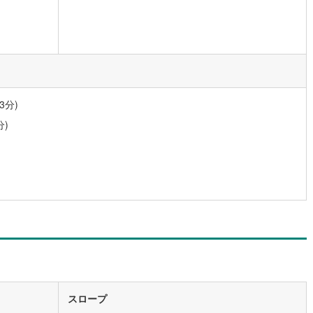
14
)
宮崎空港線
(
2
)
線
(
228
)
上越新幹線
(
123
)
線
(
100
)
北陸新幹線
(
120
)
線
(
191
)
北陸新幹線（JR西日本）
(
25
)
3分)
幹線
(
14
)
分)
地下鉄南北線
(
21
)
札幌市営地下鉄東西線
(
4
)
下鉄南北線
(
88
)
仙台市地下鉄東西線
(
33
)
ロ丸ノ内線
(
2
)
東京メトロ丸ノ内方南支線
(
1
)
ロ東西線
(
7
)
東京メトロ千代田線
(
11
)
ロ半蔵門線
(
0
)
東京メトロ南北線
(
0
)
線
(
0
)
都営三田線
(
7
)
スロープ
戸線
(
1
)
横浜市営地下鉄ブルーライン
(
27
)