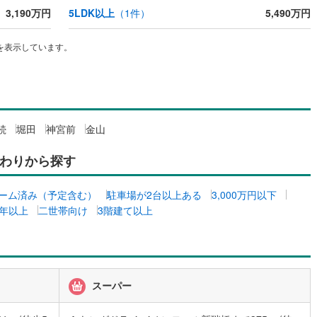
3,190万円
5LDK以上
（
1
件）
5,490万円
ッキあり
（
0
）
23
)
七尾線
(
8
)
高山本線（JR西日本）
(
7
)
を表示しています。
施工・品質・工法関連
JR西日本）
(
32
)
湖西線
(
81
)
震、制震構造
住宅性能評価付き
（
0
）
)
福知山線
(
162
)
53
)
播但線
(
123
)
続
堀田
神宮前
金山
応
)
津山線
(
32
)
わりから探す
ン内見(相談)可
（
1
）
IT重説可
（
1
）
)
伯備線
(
45
)
ーム済み（予定含む）
駐車場が2台以上ある
3,000万円以下
ン対応とは？
)
呉線
(
83
)
0年以上
二世帯向け
3階建て以上
山口線
(
21
)
7
)
美祢線
(
3
)
)
因美線
(
33
)
スーパー
草津線
(
24
)