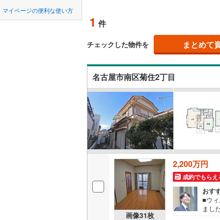
中国
鳥取
北上線
(
14
マイページの便利な使い方
(
0
)
(
0
)
吹き抜け
(
0
1
件
山田線
(
11
四国
徳島
二世帯向
大湊線
(
5
)
まとめて
チェックした物件を
サービス
九州・沖縄
福岡
只見線
(
10
(
0
)
(
5
)
(
1
名古屋市南区菊住2丁目
立地
奥羽本線
(
最寄りの
男鹿線
(
22
0
0
0
0
0
0
該当物件
該当物件
該当物件
該当物件
該当物件
該当物件
件
件
件
件
件
件
羽越本線
(
配置、向き、
飯山線
(
5
)
前道6m
湘南新宿
平坦地
（
2,200万円
(
341
)
成約でもらえ
外房線
(
20
LD
おす
成田線
(
99
■ウ
リビング
まし
画像
31
枚
（
0
）
スを
東金線
(
11