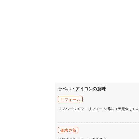
いすみ鉄
IGRいわ
弘南鉄道
由利高原
長野電鉄
宇都宮ラ
鹿島臨海
ラベル・アイコンの意味
小湊鐵道
(
リフォーム
上毛電気
リノベーション・リフォーム済み（予定含む）
流鉄流山
京成本線
(
価格更新
京成金町