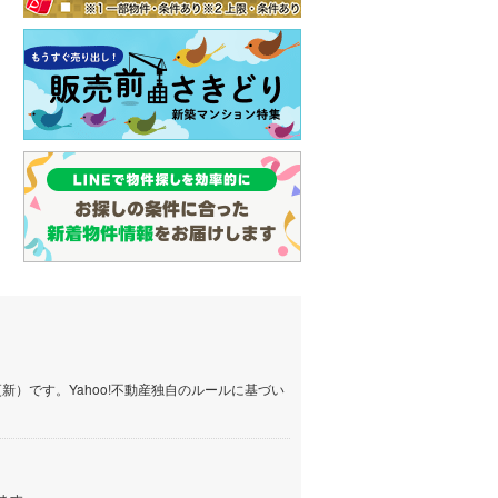
しなの鉄道
(
39
)
津軽鉄道
(
0
)
三陸鉄道リアス線
(
10
)
仙台空港アクセス線
(
10
)
松本電鉄上高地線
(
1
)
関東鉄道常総線
(
55
)
銚子電気鉄道
(
3
)
上信電鉄上信線
(
50
)
埼玉新都市交通伊奈線
(
64
)
）です。Yahoo!不動産独自のルールに基づい
京成成田高速鉄道アクセス線
(
3
)
京成千葉線
(
19
)
京成松戸線
(
93
)