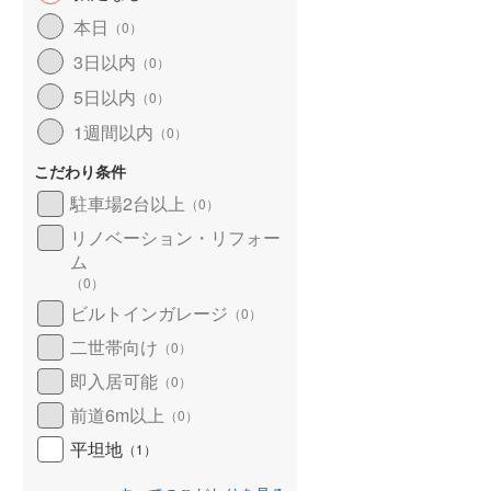
北海道新幹線
(
4
)
本日
（
0
）
3日以内
山形新幹線
(
138
)
（
0
）
5日以内
（
0
）
東海道新幹線
(
258
)
1週間以内
（
0
）
九州新幹線
(
107
)
こだわり条件
駐車場2台以上
（
0
）
リノベーション・リフォー
札幌市営地下鉄東豊線
(
6
)
ム
東京メトロ銀座線
(
0
)
（
0
）
ビルトインガレージ
（
0
）
東京メトロ日比谷線
(
3
)
二世帯向け
（
0
）
東京メトロ有楽町線
(
13
)
即入居可能
（
0
）
東京メトロ副都心線
(
13
)
前道6m以上
（
0
）
都営新宿線
(
13
)
平坦地
（
1
）
横浜市営地下鉄グリーンライン
(
7
)