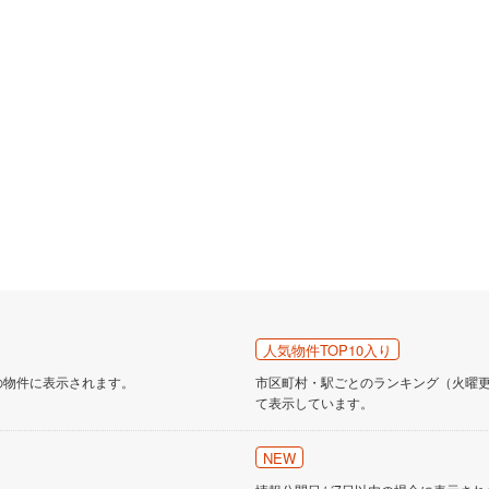
道
(
13
)
北越急行ほくほく線
(
2
)
て銀河鉄道
(
19
)
青い森鉄道
(
25
)
弘南線
(
2
)
弘南鉄道大鰐線
(
5
)
鉄道鳥海山ろく線
(
2
)
福島交通飯坂線
(
35
)
長野線
(
21
)
上田電鉄別所線
(
5
)
イトレール
(
58
)
関東鉄道竜ケ崎線
(
26
)
鉄道大洗鹿島線
(
112
)
ひたちなか海浜鉄道湊線
(
34
)
41
)
千葉都市モノレール
(
57
)
人気物件TOP10入り
鉄道上毛線
(
100
)
秩父鉄道
(
149
)
の物件に表示されます。
市区町村・駅ごとのランキング（火曜更新
線
(
7
)
つくばエクスプレス
(
59
)
て表示しています。
138
)
京成押上線
(
2
)
NEW
線
(
9
)
京成千原線
(
46
)