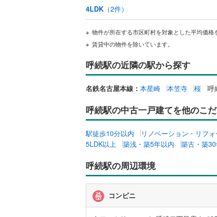
4LDK
（
2
件）
ウッドデ
越美北線
(
氷見線
(
3
)
物件が所在する市区町村を対象とした平均価格
構造・規模・
賃貸中の物件を除いています。
紀勢本線（
耐震、免
呼続駅の近隣の駅から探す
（
0
）
桜島線
(
10
加古川線
(
名鉄名古屋本線：
本星崎
本笠寺
桜
呼
オンライン対
赤穂線
(
74
呼続駅の中古一戸建てを他のこだ
オンライ
宇野線
(
34
駅徒歩10分以内
リノベーション・リフォ
オンライ
福塩線
(
84
5LDK以上
築浅・築5年以内
築古・築3
岩徳線
(
9
)
呼続駅の周辺環境
小野田線
(
舞鶴線
(
13
コンビニ
木次線
(
7
)