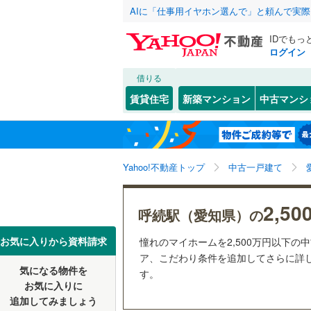
AIに「仕事用イヤホン選んで」と頼んで実
IDでもっ
ログイン
借りる
北海道
JR
北海道
函館本線
(
こだわり条件
リフォーム、
賃貸住宅
新築マンション
中古マンシ
石勝線
(
1
)
リノベー
東北
青森
（
0
）
根室本線
(
(
66
)
(
14
)
(
9
関東
東京
石北本線
(
Yahoo!不動産トップ
中古一戸建て
設備
常磐線
(
44
床暖房
（
信越・北陸
新潟
(
1
)
(
1
)
(
2
2,5
呼続駅（愛知県）の
高崎線
(
37
駐車場2
東海
愛知
お気に入りから資料請求
憧れのマイホームを2,500万円以下の
両毛線
(
28
ＴＶモニ
ア、こだわり条件を追加してさらに詳し
烏山線
(
62
気になる物件を
（
0
）
す。
(
1
)
(
0
)
(
0
近畿
大阪
お気に入りに
石巻線
(
53
追加してみましょう
間取り、居室