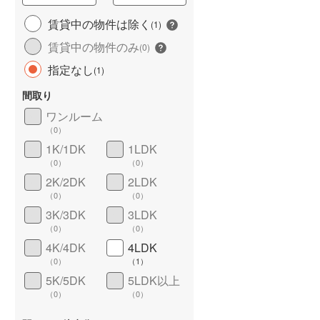
城端線
(
4
)
賃貸中の物件は除く
(
1
)
賃貸中の物件のみ
関西本線（JR西日本）
(
152
)
(
0
)
指定なし
(
1
)
大阪環状線
(
48
)
長期優良住宅
（
0
）
間取り
山陽本線（JR西日本）
(
697
)
ワンルーム
姫新線
(
161
)
（
0
）
1K/1DK
1LDK
吉備線
(
25
)
（
0
）
（
0
）
芸備線
(
61
)
2K/2DK
2LDK
（
0
）
（
0
）
詳しく見る
可部線
(
45
)
3K/3DK
3LDK
（
0
）
（
0
）
宇部線
(
22
)
4K/4DK
4LDK
山陰本線
(
291
)
（
0
）
（
1
）
5K/5DK
5LDK以上
境線
(
13
)
（
0
）
（
0
）
奈良線
(
134
)