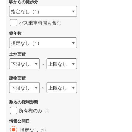
駅からの徒歩分
和歌山線
(
88
)
指定なし
（
1
）
東西線
(
36
)
バス乗車時間も含む
予讃線
(
123
)
築年数
高徳線
(
36
)
指定なし
（
1
）
牟岐線
(
7
)
土地面積
山陽本線（JR九州）
(
28
)
下限なし
上限なし
~
篠栗線
(
15
)
建物面積
指宿枕崎線
(
178
)
下限なし
上限なし
~
筑肥線
(
15
)
敷地の権利形態
久大本線
(
52
)
所有権のみ
（
1
）
日田彦山線
(
26
)
情報公開日
筑豊本線
(
54
)
指定なし
（
1
）