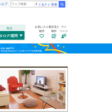
ヘルプ
ぐるナイ 登場
検索
お気に入り
最近見た
マイ
知る
物件
物件
ページ
千歳線
(
10
)
タログ/質問
日高本線
(
1
)
福島
宗谷本線
(
22
)
(
2
)
(
0
)
(
1
)
栃木
群馬
山梨
東北本線
(
704
)
川越線
(
133
)
トイレ２か所
（
0
）
(
0
)
(
0
)
(
3
)
吾妻線
(
27
)
太陽光発電システム
（
0
）
日光線
(
82
)
仙石線
(
95
)
(
0
)
(
0
)
(
1
)
和歌山
大船渡線
(
15
)