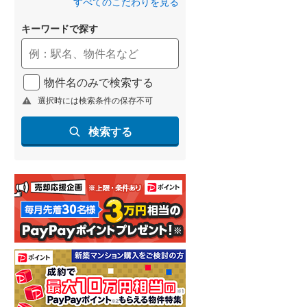
すべてのこだわりを見る
名古屋市営地下鉄鶴舞線
(
13
)
キーワードで探す
名古屋市営地下鉄名港線
(
1
)
OsakaMetro長堀鶴見緑地線
(
59
)
物件名のみで検索する
OsakaMetro谷町線
(
104
)
選択時には検索条件の保存不可
OsakaMetro千日前線
(
29
)
検索する
神戸市営地下鉄海岸線
(
7
)
福岡市地下鉄七隈線
(
16
)
函館市電宝来・谷地頭線
(
1
)
真岡鐵道
(
31
)
山形鉄道フラワー長井線
(
7
)
えちごトキめき鉄道妙高はねうまラ
イン
(
18
)