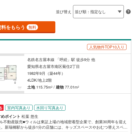
島根
岡山
広島
山口
)
釜石線
(
12
)
二ツ杁
須ケ口
丸ノ内
（
)
0
）
(
1
)
バリアフリー住宅
（
(
0
1
）
)
(
3
)
並び替え
(
1
)
(
2
)
(
2
)
)
花輪線
(
9
)
香川
愛媛
高知
け
（
0
）
平屋・1階建て
（
0
）
保存した条件を見る
磐越東線
(
42
)
資料をもらう
無料
ルーム（納戸）
（
0
）
佐賀
長崎
熊本
大分
)
陸羽東線
(
71
)
)
(
0
)
(
1
)
(
2
)
(
0
)
(
1
)
(
0
)
人気物件TOP10入り
138
)
米坂線
(
15
)
駅が始発駅
（
0
）
海まで2km以内
（
0
）
名鉄名古屋本線 「呼続」駅 徒歩9分 他
)
五能線
(
5
)
この条件で検索する
この条件で検索する
この条件で検索する
この条件で検索する
この条件で検索する
この条件で検索する
市区町村以下を選択
市区町村を選択す
駅を選択する
愛知県名古屋市南区菊住2丁目
57
)
白新線
(
31
)
1982年9月（築44年）
建ち方、日当たり
4LDK/地上2階
越後線
(
50
)
以上
（
0
）
角地
（
0
）
土地
115.75m
/
建物
77.01m
2
2
ライン（宇都宮～逗子）
湘南新宿ライン（前橋～小田原）
1
）
(
486
)
室内写真あり
水回り写真あり
る
8
)
内房線
(
191
)
すめポイント
松葉 悠生
)
鹿島線
(
6
)
ィル不動産販売■ウィルは東証上場の地域密着型企業で、創業30周年を迎え
ダイニング15畳以上
た。新瑞橋駅から徒歩1分の店舗には、キッズスペースやおむつ替えスペー
完備しており、お子様連れのお客様も安心してご利用いただけます。●平日
2
)
東海道本線
(
211
)