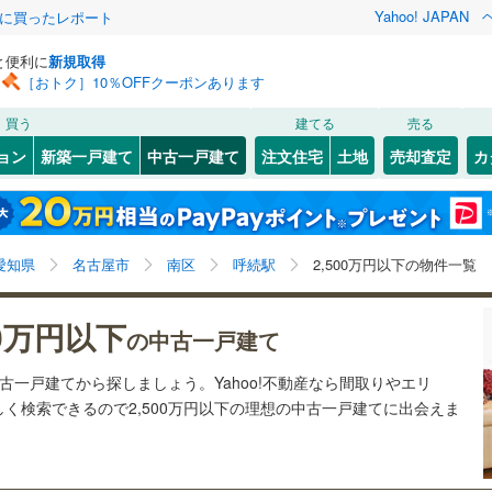
Yahoo! JAPAN
際に買ったレポート
と便利に
新規取得
［おトク］10％OFFクーポンあります
検索条件を保存しました
買う
建てる
売る
107
)
札沼線
(
11
)
リノベーション
ョン
新築一戸建て
中古一戸建て
注文住宅
土地
売却査定
カ
この検索条件の新着物件通知は、
マイページ
から設定できます。
室蘭本線
(
55
)
ション・リフォーム
築古・築30年以上
（
1
）
岩手
宮城
秋田
山形
117
)
富良野線
(
11
)
)
(
11
)
(
8
)
(
10
)
(
4
)
(
5
)
(
2
)
呼続駅、2,500万円
神奈川
埼玉
千葉
茨城
39
)
釧網本線
(
27
)
愛知県
名古屋市
南区
呼続駅
2,500万円以下の物件一覧
6
)
水郡線
(
111
)
0
）
オール電化
（
0
）
一ツ木
長野
富山
石川
福井
)
(
2
)
(
2
)
(
1
)
(
1
)
(
1
)
00万円以下
の中古一戸建て
(
1
)
2
)
上越線
(
108
)
検索条件を保存する
台以上
（
0
）
ビルトインガレージ
（
0
）
閉じる
閉じる
お気に入りリストを見る
お気に入りリストを見る
閉じる
閉じる
岐阜
静岡
三重
中古一戸建てから探しましょう。Yahoo!不動産なら間取りやエリ
2
)
水戸線
(
70
)
タ付インターホン
防犯カメラ
（
0
）
マイページ
く検索できるので2,500万円以下の理想の中古一戸建てに出会えま
)
仙山線
(
80
)
)
(
3
)
(
2
)
(
1
)
(
1
)
(
0
)
(
0
)
兵庫
京都
滋賀
奈良
)
気仙沼線
(
12
)
全体