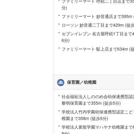
ファミリーマート 呼続二丁目店まで354
桜井線
(
62
分)
ファミリーマート 妙音通店まで395m 
阪和線
(
19
ローソン 妙音通二丁目まで429m (徒歩
おおさか
セブンイレブン 名古屋呼続1丁目まで46
6分)
内子線
(
1
)
ファミリーマート 駈上店まで634m (徒
鳴門線
(
5
)
土讃線
(
57
鹿児島本
保育園／幼稚園
三角線
(
44
長崎本線
(
社会福祉法人しののめ会幼保連携型認
黎明保育園まで355m (徒歩5分)
佐世保線
(
学校法人竹内学園幼保連携型認定こど
豊肥本線
(
稚園まで358m (徒歩5分)
学校法人黄龍学園マハヤナ幼稚園まで60
日南線
(
52
8分)