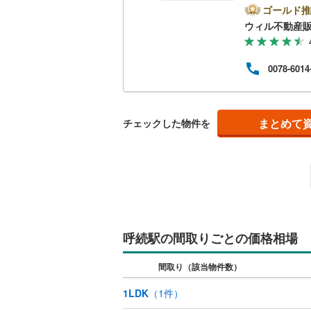
のお
ゴールド推
に、
南武線
(
8
)
ウィル不動産
キッチン
方へ
けれ
横浜線
(
17
独立型キ
事前
0078-6014
てお
相模線
(
22
能で
販売、価格、
こと
五日市線
(
住ま
即入居可
まとめて
チェックした物件を
篠ノ井線
(
常磐線（
浴室
伊東線
(
11
浴室乾燥
身延線
(
19
収納
武豊線
(
18
呼続駅の間取りごとの価格相場
ウォーク
関西本線（
（
0
）
間取り（該当物件数）
参宮線
(
9
)
1LDK
（
1
件）
バルコニー、
大糸線（J