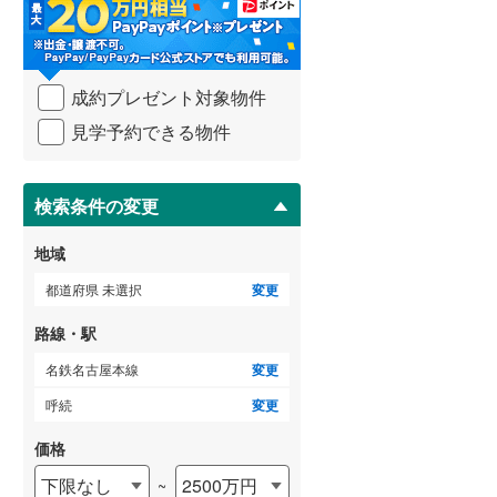
・
条
武蔵野線
(
107
)
件
を
横須賀線
(
31
)
成約プレゼント対象物件
マ
青梅線
(
59
)
イ
見学予約できる物件
ペ
小海線
(
12
)
ー
ジ
京浜東北線
(
72
)
に
検索条件の変更
保
総武線
(
58
)
存
地域
す
御殿場線
(
116
)
る
都道府県 未選択
変更
中央本線（JR東海）
(
89
)
路線・駅
太多線
(
44
)
名鉄名古屋本線
変更
名松線
(
5
)
呼続
変更
東海道本線（JR西日本）
(
353
)
価格
下限なし
2500万円
~
小浜線
(
32
)