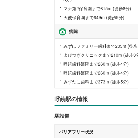
後藤寺線
(
マナ第2保育園まで615m (徒歩8分)
天使保育園まで649m (徒歩9分)
東北新幹
秋田新幹
病院
山陽新幹
みずほファミリー歯科まで203m (徒歩
西九州新
よびつぎクリニックまで210m (徒歩3
呼続歯科醫院まで260m (徒歩4分)
地下鉄
札幌市営
呼続歯科醫院まで260m (徒歩4分)
仙台市地
みずたに歯科まで373m (徒歩5分)
東京メト
呼続駅の情報
東京メト
東京メト
駅設備
都営浅草
バリアフリー状況
都営大江