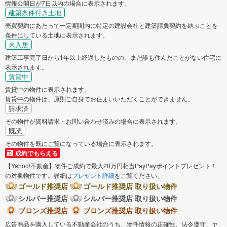
情報公開日が7日以内の場合に表示されます。
建築条件付き土地
売買契約にあたって一定期間内に特定の建設会社と建築請負契約を結ぶことを
条件にしている土地に表示されます。
未入居
建築工事完了日から1年以上経過したものの、まだ誰も住んだことがない住宅に
表示されます。
賃貸中
賃貸中の物件に表示されます。
賃貸中の物件は、原則ご自身でお住まいいただくことができません。
請求済
その物件が資料請求・お問い合わせ済みの場合に表示されます。
既読
その物件を既にご覧になっている場合に表示されます。
成約でもらえる
【Yahoo!不動産】物件ご成約で最大20万円相当PayPayポイントプレゼント！
の対象物件です。詳細は
プレゼント詳細
をご覧ください。
ゴールド推奨店
ゴールド推奨店 取り扱い物件
シルバー推奨店
シルバー推奨店 取り扱い物件
ブロンズ推奨店
ブロンズ推奨店 取り扱い物件
広告商品を購入している不動産会社のうち、物件情報の正確性、法令遵守、ヤ