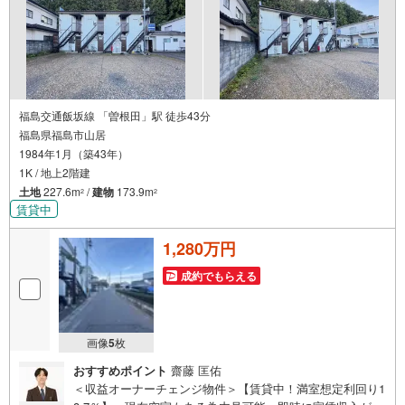
ませんか？
福島交通飯坂線 「曽根田」駅 徒歩43分
福島県福島市山居
1984年1月（築43年）
1K / 地上2階建
土地
227.6m
/
建物
173.9m
2
2
賃貸中
1,280万円
成約でもらえる
画像
5
枚
おすすめポイント
齋藤 匡佑
＜収益オーナーチェンジ物件＞【賃貸中！満室想定利回り1