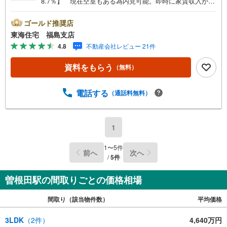
8.7％】 現在空室もある為内見可能。即時に家賃収入が発
生する物件です。現況にて販売中
ゴールド推奨店
東海住宅 福島支店
4.8
不動産会社レビュー 21件
資料をもらう
（無料）
電話する
（通話料無料）
1
1
〜
5
件
前へ
次へ
/
5
件
曽根田駅の間取りごとの価格相場
間取り（該当物件数）
平均価格
3LDK
（
2
件）
4,640万円