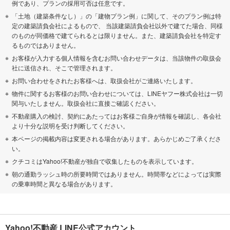
例であり、プランの採用可否は任意です。
「土地（建築条件なし）」の「建物プラン例」に関して、そのプラン例は特
定の建築請負会社によるもので、 当該建築請負会社以外で建てた場合、同様
のものが同価格で建てられるとは限りません。また、建築請負会社を特定す
るものではありません。
お客様が入力する個人情報を含むお問い合わせデータは、当該物件の取扱会
社に送信され、そこで管理されます。
お問い合わせをされたお客様へは、取扱会社がご連絡いたします。
物件に関するお客様のお問い合わせについては、LINEヤフー株式会社は一切
関与いたしません。取扱会社に直接ご確認ください。
不動産購入の検討、契約にあたってはお客様ご自身が情報を確認し、各会社
より十分な説明を受け判断してください。
本ページの掲載内容は変更される場合があります。あらかじめご了承くださ
い。
クチコミはYahoo!不動産が独自で収集したものを表示しています。
朝の通勤ラッシュ時の所要時間ではありません。時間帯などによっては実際
の乗車時間と異なる場合があります。
Yahoo!不動産 LINE公式アカウント