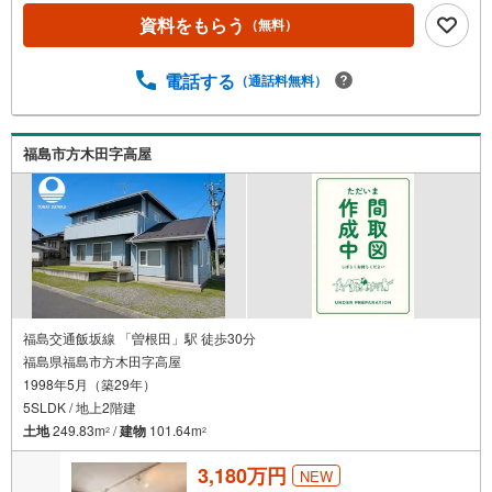
査いたします！●秘密厳守、無理な営業も致しません。＼ラ
資料をもらう
（無料）
イフプランシュミレーション無料受付中！/人気です ●「ロ
ーンが通っても月々ちゃんと支払える？」「月々の支払い
を見直したい！」●審査・購入前に安心 プロが資金・生活
電話する
（通話料無料）
設計を一緒に考えご提案いたします！【赤ちゃん・お子様
大歓迎 】●キッズスペースやベビーベッドを完備（オムツ
あります）●女性スタッフがお子様が飽きてしまわないよう
福島市方木田字高屋
お手伝いいたします ●ご家族おそろいでぜひご来店くださ
い！
福島交通飯坂線 「曽根田」駅 徒歩30分
福島県福島市方木田字高屋
1998年5月（築29年）
5SLDK / 地上2階建
土地
249.83m
/
建物
101.64m
2
2
3,180万円
NEW