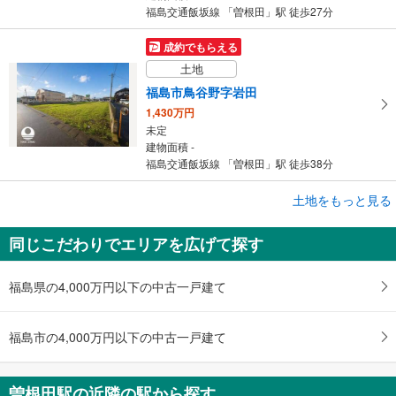
福島交通飯坂線 「曽根田」駅 徒歩27分
成約でもらえる
土地
福島市鳥谷野字岩田
1,430万円
未定
建物面積 -
福島交通飯坂線 「曽根田」駅 徒歩38分
成約でもらえる
土地をもっと見る
土地
同じこだわりでエリアを広げて探す
福島市松山町
3,900万円
未定
福島県の4,000万円以下の中古一戸建て
建物面積 -
福島交通飯坂線 「曽根田」駅 徒歩38分
福島市の4,000万円以下の中古一戸建て
曽根田駅の近隣の駅から探す