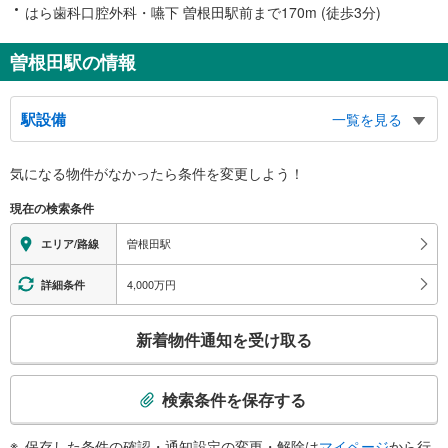
はら歯科口腔外科・嚥下 曽根田駅前まで170m (徒歩3分)
曽根田駅の情報
駅設備
一覧を見る
バリアフリー状況
気になる物件がなかったら
条件を変更しよう！
※段差なしでの移動経路
（○：有り △：要駅員設備 ×：無し）
現在の検索条件
地上⇔改札：○
改札⇔ホーム：×
曽根田駅
エリア/路線
4,000万円
詳細条件
こ
新着物件通知を受け取る
の
検
索
検索条件を保存する
条
件
保存した条件の確認・通知設定の変更・解除は
マイページ
から行