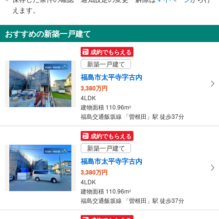
で
えます。
通
知
おすすめの新築一戸建て
を
受
成約でもらえる
け
新築一戸建て
取
福島市太平寺字古内
る
3,380万円
・
4LDK
条
建物面積 110.96m
2
件
福島交通飯坂線 「曽根田」駅 徒歩37分
を
マ
成約でもらえる
イ
新築一戸建て
ペ
福島市太平寺字古内
ー
3,380万円
ジ
4LDK
に
建物面積 110.96m
2
保
福島交通飯坂線 「曽根田」駅 徒歩37分
存