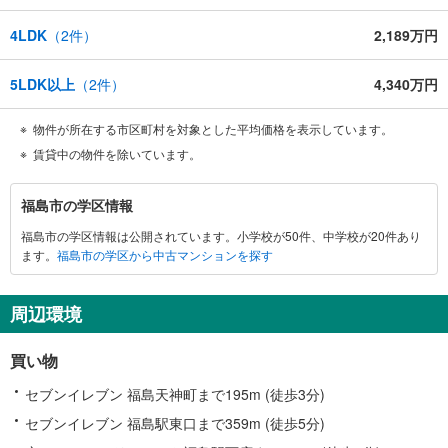
4LDK
（
2
件）
2,189万円
5LDK以上
（
2
件）
4,340万円
物件が所在する市区町村を対象とした平均価格を表示しています。
賃貸中の物件を除いています。
福
福島市の学区情報
島
福島市の学区情報は公開されています。小学校が50件、中学校が20件あり
市
ます。
福島市の学区から中古マンションを探す
に
関
す
周辺環境
る
情
買い物
報
セブンイレブン 福島天神町まで195m (徒歩3分)
セブンイレブン 福島駅東口まで359m (徒歩5分)