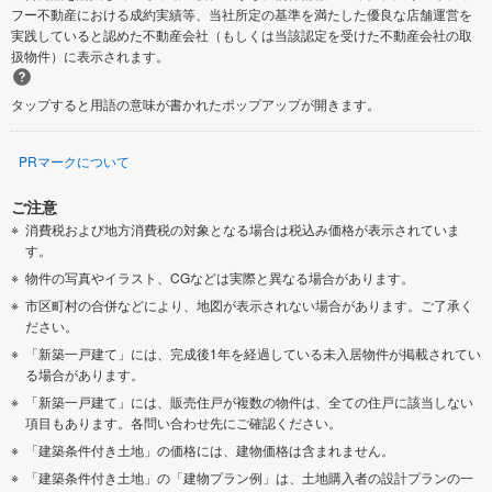
フー不動産における成約実績等、当社所定の基準を満たした優良な店舗運営を
実践していると認めた不動産会社（もしくは当該認定を受けた不動産会社の取
扱物件）に表示されます。
タップすると用語の意味が書かれたポップアップが開きます。
PRマークについて
ご注意
消費税および地方消費税の対象となる場合は税込み価格が表示されていま
す。
物件の写真やイラスト、CGなどは実際と異なる場合があります。
市区町村の合併などにより、地図が表示されない場合があります。ご了承く
ださい。
「新築一戸建て」には、完成後1年を経過している未入居物件が掲載されてい
る場合があります。
「新築一戸建て」には、販売住戸が複数の物件は、全ての住戸に該当しない
項目もあります。各問い合わせ先にご確認ください。
「建築条件付き土地」の価格には、建物価格は含まれません。
「建築条件付き土地」の「建物プラン例」は、土地購入者の設計プランの一