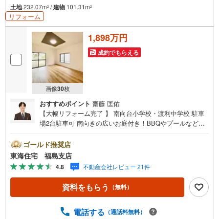
土地
232.07m
/
建物
101.31m
2
2
リフォーム
1,898万円
成約でもらえる
画像
30
枚
おすすめポイント
齋藤 匡佑
【大幅リフォーム完了 】 南向台小学校・渡利中学校 駐車
場2台駐車可 南向きの広いお庭付き！BBQやプールなど楽
しめます 4LDKでファミリー層にもおすすめ！【東海住宅
って？】●福島市に事務所を開設し30年！豊富な物件情報
ゴールド推奨店
でお客様をお迎えいたします！【ローンの相談無料！】●
東海住宅 福島支店
「住宅ローン通るかな？」様々なお悩みございませんか？●
4.8
不動産会社レビュー 21件
お客様をサポートしながら代行で無料審査いたします！●秘
密厳守、無理な営業も致しません。＼ライフプランシュミ
資料をもらう
（無料）
レーション無料受付中！/人気です ●「ローンが通っても
月々ちゃんと支払える？」「月々の支払いを見直した
い！」●審査・購入前に安心 プロが資金・生活設計を一緒
電話する
（通話料無料）