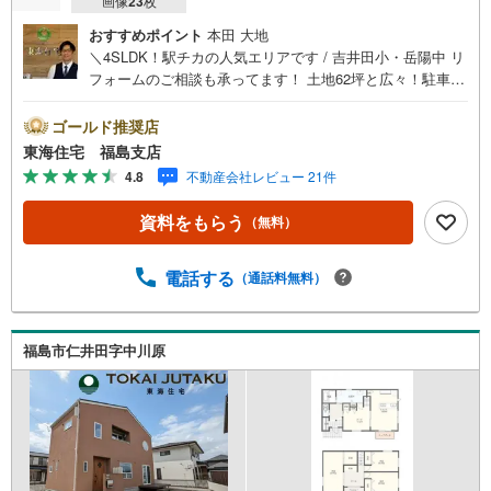
画像
23
枚
おすすめポイント
本田 大地
＼4SLDK！駅チカの人気エリアです / 吉井田小・岳陽中 リ
フォームのご相談も承ってます！ 土地62坪と広々！駐車場
2台可 各部屋クローゼットを完備 IHクッキングヒーター搭
載 福島で31年の地域密着不動産会社です！福島県出身スタ
ゴールド推奨店
ッフが中心で、地元を熟知した暮らし目線のご提案が強
東海住宅 福島支店
み。Google口コミでも 4.7の高評価をいただいています！
4.8
不動産会社レビュー 21件
実際のお客様の声も、ぜひ参考になさってください。＼住
宅ローンのご相談は無料です！/「通るかな…？」と不安な
資料をもらう
（無料）
段階でも大丈夫です。自己資金が少ない方のご相談実績も
あります。無理な営業はいたしません。ライフプランシミ
ュレーションも無料で、将来のことを一緒にゆっくり考え
電話する
（通話料無料）
ます！ 小さなお子様連れも大歓迎です！店内にはキッズス
ペースをご用意しております。おむつ替えやミルクのお湯
なども対応可能です。泣いてしまっても大丈夫ですので、
福島市仁井田字中川原
安心してご来店くださいね。ご相談だけでも大歓迎です！
迷っている今だからこそ、ぜひ一度お話ししてみません
か？