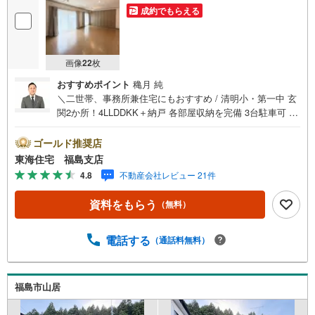
成約でもらえる
画像
22
枚
おすすめポイント
穐月 純
＼二世帯、事務所兼住宅にもおすすめ / 清明小・第一中 玄
関2か所！4LLDDKK＋納戸 各部屋収納を完備 3台駐車可 南
向きで日当たり良好！ 居住中！ご見学は事前にご連絡お願
いいたします 福島で31年の地域密着不動産会社です！福島
ゴールド推奨店
県出身スタッフが中心で、地元を熟知した暮らし目線のご
東海住宅 福島支店
提案が強み。Google口コミでも 4.7の高評価をいただいて
4.8
不動産会社レビュー 21件
います！実際のお客様の声も、ぜひ参考になさってくださ
い。＼住宅ローンのご相談は無料です！/「通るかな…？」
資料をもらう
（無料）
と不安な段階でも大丈夫です。自己資金が少ない方のご相
談実績もあります。無理な営業はいたしません。ライフプ
ランシミュレーションも無料で、将来のことを一緒にゆっ
電話する
（通話料無料）
くり考えます！ 小さなお子様連れも大歓迎です！店内には
キッズスペースをご用意しております。おむつ替えやミル
クのお湯なども対応可能です。泣いてしまっても大丈夫で
福島市山居
すので、安心してご来店くださいね。ご相談だけでも大歓
迎です！迷っている今だからこそ、ぜひ一度お話ししてみ