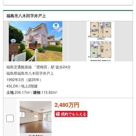
に考えご提案いたします！【赤ちゃん・お子様大歓迎 】●
キッズスペースやベビーベッドを完備（オムツあります）●
女性スタッフがお子様が飽きてしまわないようお手伝いい
福島市八木田字井戸上
たします ●ご家族おそろいでぜひご来店ください！
福島交通飯坂線 「曽根田」駅 徒歩24分
福島県福島市八木田字井戸上
1992年3月（築35年）
4SLDK / 地上2階建
土地
206.17m
/
建物
115.92m
2
2
2,480万円
成約でもらえる