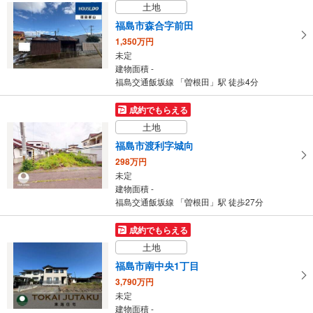
土地
建物面積 110.12m
2
福島交通飯坂線 「曽根田」駅 徒歩18分
福島市森合字前田
1,350万円
未定
建物面積 -
福島交通飯坂線 「曽根田」駅 徒歩4分
成約でもらえる
土地
福島市渡利字城向
298万円
未定
建物面積 -
福島交通飯坂線 「曽根田」駅 徒歩27分
成約でもらえる
土地
福島市南中央1丁目
3,790万円
未定
建物面積 -