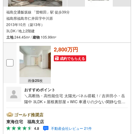
福島交通飯坂線 「曽根田」駅 徒歩39分
福島県福島市仁井田字中川原
2013年10月（築13年）
3LDK / 地上2階建
土地
244.45m
/
建物
105.99m
2
2
2,800万円
成約でもらえる
画像
25
枚
おすすめポイント
＼高断熱・高性能住宅 太陽光パネル搭載！/ 吉井田小・岳
陽中 3LDK＋屋根裏部屋＋WIC 車通りの少ない閑静な住宅
街！ 車3台駐車可！ ママの味方、食洗器付！他にも設備充
実です 【東海住宅って？】●福島市に事務所を開設し30
ゴールド推奨店
年！豊富な物件情報でお客様をお迎えいたします！【ロー
東海住宅 福島支店
ンの相談無料！】●「住宅ローン通るかな？」様々なお悩み
4.8
不動産会社レビュー 21件
ございませんか？●お客様をサポートしながら代行で無料審