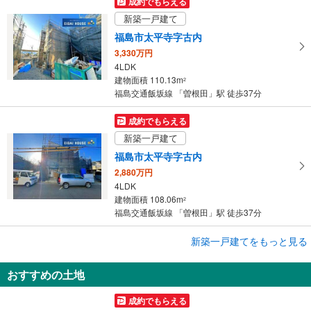
す
成約でもらえる
る
新築一戸建て
福島市太平寺字古内
3,330万円
4LDK
建物面積 110.13m
2
福島交通飯坂線 「曽根田」駅 徒歩37分
成約でもらえる
新築一戸建て
福島市太平寺字古内
2,880万円
4LDK
建物面積 108.06m
2
福島交通飯坂線 「曽根田」駅 徒歩37分
成約でもらえる
新築一戸建てをもっと見る
新築一戸建て
おすすめの土地
福島市森合字北谷地
3,290万円
成約でもらえる
4LDK