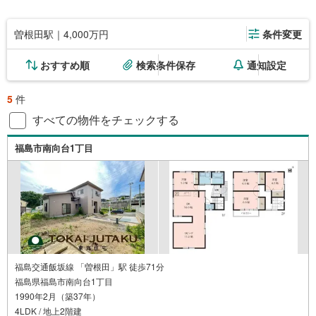
曽根田駅｜4,000万円
条件変更
おすすめ順
検索条件保存
通知設定
5
件
すべての物件をチェックする
福島市南向台1丁目
福島交通飯坂線 「曽根田」駅 徒歩71分
福島県福島市南向台1丁目
1990年2月（築37年）
4LDK / 地上2階建