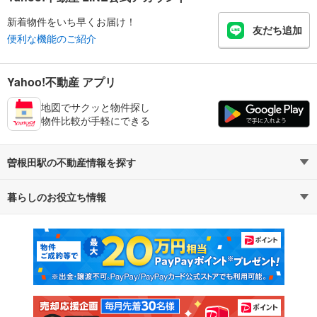
新着物件をいち早くお届け！
友だち追加
便利な機能のご紹介
Yahoo!不動産 アプリ
地図でサクッと物件探し
物件比較が手軽にできる
曽根田駅の不動産情報を探す
暮らしのお役立ち情報
不動産・住宅
賃貸住宅
マンションカタログ
教えて！住まいの先生
新築マンション
中古マンション
新築一戸建て
中古一戸建て
注文住宅
土地