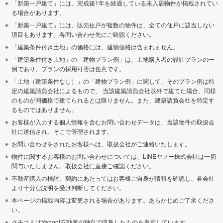
「新築一戸建て」には、完成後1年を経過している未入居物件が掲載されてい
る場合があります。
「新築一戸建て」には、販売住戸が複数の物件は、全ての住戸に該当しない
項目もあります。各問い合わせ先にご確認ください。
「建築条件付き土地」の価格には、建物価格は含まれません。
「建築条件付き土地」の「建物プラン例」は、土地購入者の設計プランの一
例であり、プランの採用可否は任意です。
「土地（建築条件なし）」の「建物プラン例」に関して、そのプラン例は特
定の建築請負会社によるもので、 当該建築請負会社以外で建てた場合、同様
のものが同価格で建てられるとは限りません。また、建築請負会社を特定す
るものではありません。
お客様が入力する個人情報を含むお問い合わせデータは、当該物件の取扱会
社に送信され、そこで管理されます。
お問い合わせをされたお客様へは、取扱会社がご連絡いたします。
物件に関するお客様のお問い合わせについては、LINEヤフー株式会社は一切
関与いたしません。取扱会社に直接ご確認ください。
不動産購入の検討、契約にあたってはお客様ご自身が情報を確認し、各会社
より十分な説明を受け判断してください。
本ページの掲載内容は変更される場合があります。あらかじめご了承くださ
い。
クチコミはYahoo!不動産が独自で収集したものを表示しています。