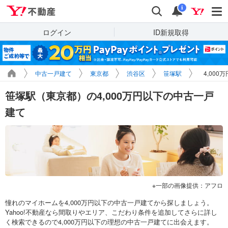
Yahoo!不動産
検索
通知
i
ログイン
ID新規取得
中古一戸建て
東京都
渋谷区
笹塚駅
4,00
笹塚駅（東京都）の4,000万円以下の中古一戸
建て
一部の画像提供：アフロ
憧れのマイホームを4,000万円以下の中古一戸建てから探しましょう。
Yahoo!不動産なら間取りやエリア、こだわり条件を追加してさらに詳し
く検索できるので4,000万円以下の理想の中古一戸建てに出会えます。