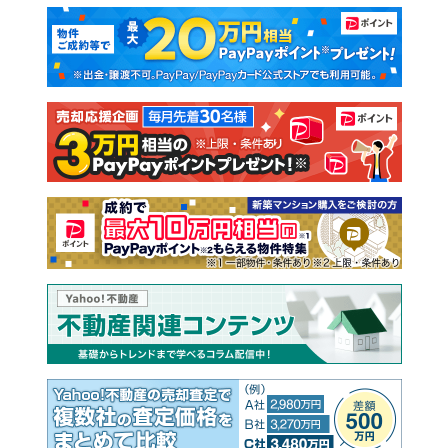
マンションカタログ
教えて！住まいの先生
新築マンション
中古マンション
新築一戸建て
中古一戸建て
注文住宅
土地
売却査定