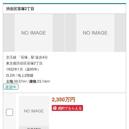
するのが効果的？・どこの銀行で借りるとお得なの？・適
切な借入額は？■キッズスペースもございます☆DVD、おも
渋谷区笹塚2丁目
ちゃ、絵本、ぬりえなど充実させております。資料請求は
【下部オレンジ色資料請求ボタン】よりお問い合わせくだ
さい！
京王線 「笹塚」駅 徒歩4分
東京都渋谷区笹塚2丁目
1932年1月（築95年）
2LDK / 地上2階建
土地
39.57m
/
建物
23.14m
2
2
賃貸中
2,350万円
成約でもらえる