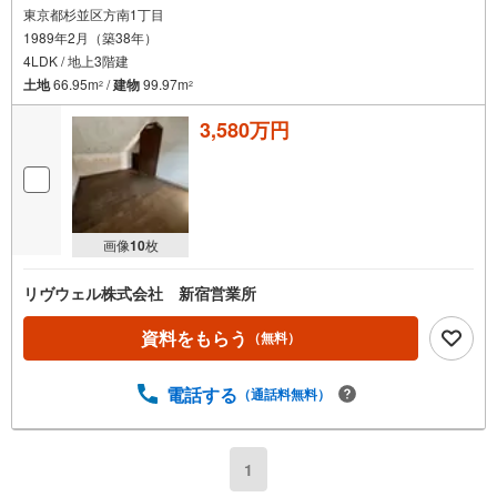
東京都杉並区方南1丁目
1989年2月（築38年）
4LDK / 地上3階建
土地
66.95m
/
建物
99.97m
2
2
3,580万円
画像
10
枚
リヴウェル株式会社 新宿営業所
資料をもらう
（無料）
電話する
（通話料無料）
1