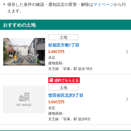
件
・点字案内（券売機・運賃表・階段手すり）
保存した条件の確認・通知設定の変更・解除は
マイページ
から行
で
・ＡＥＤ
えます。
通
知
おすすめの土地
を
受
土地
け
杉並区方南1丁目
取
2,480万円
る
未定
・
建物面積 -
条
京王線 「笹塚」駅 徒歩18分
件
を
成約でもらえる
マ
土地
イ
世田谷区北沢5丁目
ペ
3,500万円
ー
未定
ジ
建物面積 -
に
京王線 「笹塚」駅 徒歩6分
保
存