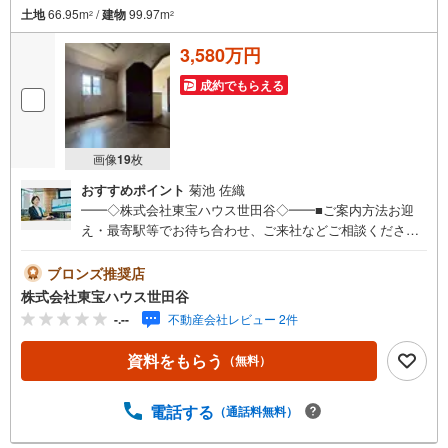
土地
66.95m
/
建物
99.97m
2
2
3,580万円
成約でもらえる
画像
19
枚
おすすめポイント
菊池 佐織
━━◇株式会社東宝ハウス世田谷◇━━■ご案内方法お迎
え・最寄駅等でお待ち合わせ、ご来社などご相談くださ
い。お客様の希望に合わせた物件、周辺環境などもご案内
をいたします。■ご予約方法直接お電話ください。メールで
ブロンズ推奨店
のご予約も承ります。突然のご来店でも対応可能です。事
株式会社東宝ハウス世田谷
前に鍵の手配が必要な場合がございます。お早目にご連絡
-.--
不動産会社レビュー 2件
をいただけると、大変スムーズです。■その他、各種ご相談
もお気軽にどうぞ！◎ファイナンシャルプランナーによる
資料をもらう
（無料）
ライフシミュレーション・生活収支のキャッシュフローを
分かりやすくグラフに表示・お客様のライフプランに合っ
た資金計画のご提案・効果的な生命保険の見直し ◎住宅ロ
電話する
（通話料無料）
ーンのご相談・繰り上げ返済は「いつ」、「どのくらい」