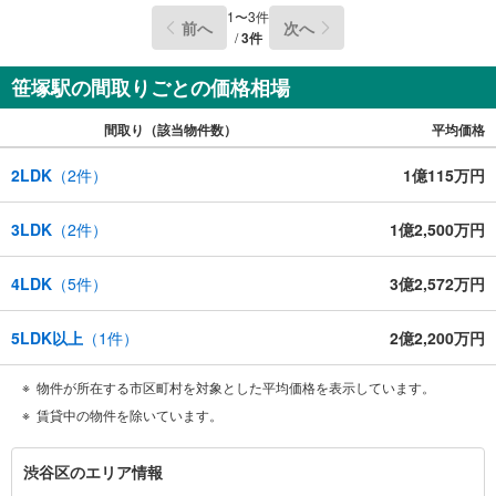
1
〜
3
件
前へ
次へ
/
3
件
笹塚駅の間取りごとの価格相場
間取り（該当物件数）
平均価格
2LDK
（
2
件）
1億115万円
3LDK
（
2
件）
1億2,500万円
4LDK
（
5
件）
3億2,572万円
5LDK以上
（
1
件）
2億2,200万円
物件が所在する市区町村を対象とした平均価格を表示しています。
賃貸中の物件を除いています。
渋
渋谷区のエリア情報
谷