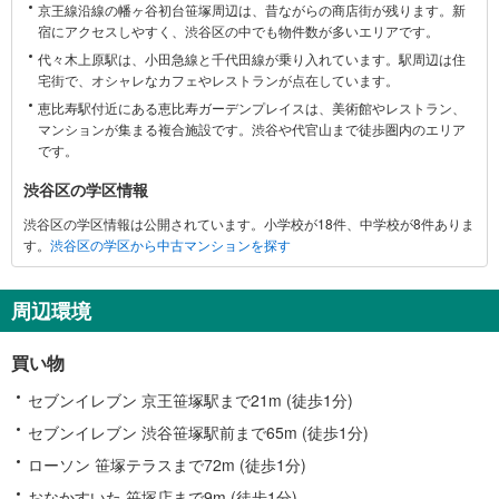
京王線沿線の幡ヶ谷初台笹塚周辺は、昔ながらの商店街が残ります。新
区
宿にアクセスしやすく、渋谷区の中でも物件数が多いエリアです。
に
代々木上原駅は、小田急線と千代田線が乗り入れています。駅周辺は住
関
宅街で、オシャレなカフェやレストランが点在しています。
す
恵比寿駅付近にある恵比寿ガーデンプレイスは、美術館やレストラン、
る
マンションが集まる複合施設です。渋谷や代官山まで徒歩圏内のエリア
情
です。
報
渋谷区の学区情報
渋谷区の学区情報は公開されています。小学校が18件、中学校が8件ありま
す。
渋谷区の学区から中古マンションを探す
周辺環境
買い物
セブンイレブン 京王笹塚駅まで21m (徒歩1分)
セブンイレブン 渋谷笹塚駅前まで65m (徒歩1分)
ローソン 笹塚テラスまで72m (徒歩1分)
おなかすいた 笹塚店まで9m (徒歩1分)