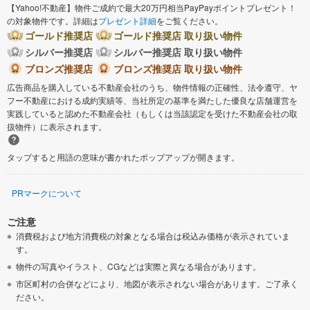
【Yahoo!不動産】物件ご成約で最大20万円相当PayPayポイントプレゼント！
の対象物件です。詳細は
プレゼント詳細
をご覧ください。
ゴールド推奨店
ゴールド推奨店 取り扱い物件
シルバー推奨店
シルバー推奨店 取り扱い物件
ブロンズ推奨店
ブロンズ推奨店 取り扱い物件
広告商品を購入している不動産会社のうち、物件情報の正確性、法令遵守、ヤ
フー不動産における成約実績等、当社所定の基準を満たした優良な店舗運営を
実践していると認めた不動産会社（もしくは当該認定を受けた不動産会社の取
扱物件）に表示されます。
タップすると用語の意味が書かれたポップアップが開きます。
PRマークについて
ご注意
消費税および地方消費税の対象となる場合は税込み価格が表示されていま
す。
物件の写真やイラスト、CGなどは実際と異なる場合があります。
市区町村の合併などにより、地図が表示されない場合があります。ご了承く
ださい。