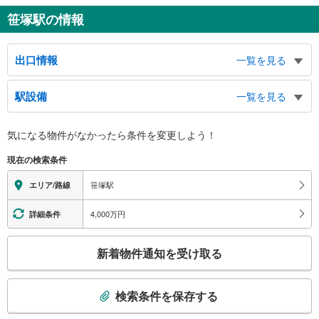
笹塚駅の情報
出口情報
一覧を見る
北口
駅設備
一覧を見る
笹塚１～３丁目、方南１丁目、南台４丁目、渋谷区笹塚出張所、笹塚交番、富
士見丘中学校・高等学校、甲州街道、バスのりば
バリアフリー状況
南口
気になる物件がなかったら
条件を変更しよう！
※段差なしでの移動経路
笹塚１丁目、北沢５丁目、大原１丁目、幡ヶ谷１丁目、東京消防庁消防学校、
（○：有り △：要駅員設備 ×：無し）
現在の検索条件
笹塚駅前郵便局、観音通り
地上⇔改札⇔ホーム：○
エレベータ
笹塚駅
エリア/路線
・各ホーム⇔改札内Ｍ２Ｆ通路
・改札内Ｍ２Ｆ通路⇔改札
4,000万円
詳細条件
エスカレータ
こ
・各ホーム⇔改札内Ｍ２Ｆ通路
新着物件通知を受け取る
トイレ
の
検
《多機能トイレ》
索
・改札内
検索条件を保存する
その他
条