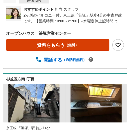
画像
13
枚
おすすめポイント
担当 スタッフ
2ヶ所のバルコニー付。京王線「笹塚」駅歩4分の中古戸建
です。【営業時間 10:00～21:00】※水曜定休上記時間はお
電話が繋がりやすくなっております。ぜひお気軽にご連絡
ください！現地を見学される場合は「室内・現地を見学す
オープンハウス 笹塚営業センター
る（無料）」ボタンよりご希望の日時をご記入いただけま
すとスムーズにご案内が可能です。◎現地のご案内につい
資料をもらう
（無料）
て・平日や夜遅い時間帯もご案内が可能 ※定休日を除く・
経験豊富なスタッフが物件詳細を丁寧にご説明いたしま
電話する
（通話料無料）
す。・車でご自宅や最寄り駅等、ご指定の場所まで送迎し
ます。・チャイルドシートのご用意ございます。◎個別FP
相談会 無料物件のご紹介だけでなく住宅ローン・資金の
ご相談、まずは家探しについて話を聞きたいという方も大
杉並区方南1丁目
歓迎です！年間8000棟以上の限定物件を発表しているオー
プンハウスだから出会える物件が多数ございます。ぜひお
気軽にご連絡・ご相談ください！※限定物件:当社のみ、も
しくは当社を含めた数社でのみご紹介可能なオープンハウ
ス・ディベロップメントの物件
京王線 「笹塚」駅 徒歩14分