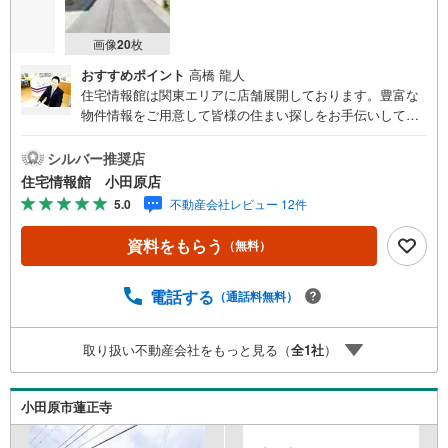
画像
20
枚
おすすめポイント
高橋 龍人
住宅情報館は関東エリアに店舗展開しております。豊富な
物件情報をご用意して皆様の住まい探しをお手伝いしてお
ります。まずは最寄りの住宅情報館にお気軽にご相談くだ
さい。【営業時間 10:00～19:00 火曜・水曜（祝日の場
シルバー推奨店
合は営業いたします）】「資料請求」「内覧」のお問い合
住宅情報館 小田原店
わせは上記時間内ですとスムーズにご対応が可能です。ス
5.0
不動産会社レビュー 12件
タッフ一同お客様のお問合せをお待ちしております。【住
宅ローン相談会】開催中無理のない住宅ローンの試算やご
資料をもらう
（無料）
購入の際にかかる諸費用の概算も行っております。しっか
りとした資金計画のアドバイスをさせて頂きますので、お
気軽にご相談ください。お客様第一主義をモット-にお引越
電話する
（通話料無料）
しをしてからも安心して住んでいただけるよう、末永く誠
実に努めさせて頂きます。住宅情報館にお越し頂けたら、
取り扱い不動産会社をもっと見る（
全
1
社
）
物件のご紹介だけではなく、お住まいの疑問、不安、お家
の事ならなんでもご相談いただけます。お客様の要望をお
伺いしながら誠心誠意、全力でサポートさせて頂きます。
小田原市蓮正寺
お客様一人一人に合わせたライフプランのご提案をさせて
いただきます。お気軽にご相談ください。