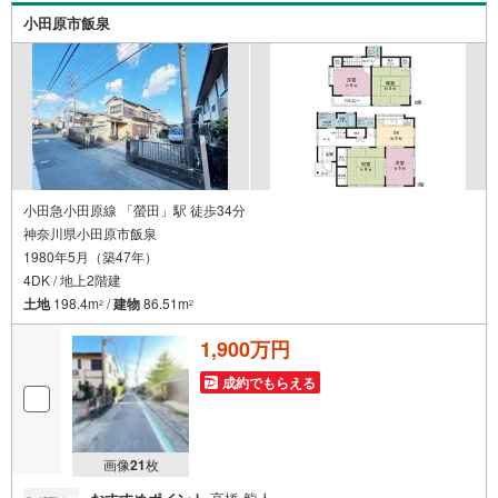
小田原市飯泉
小田急小田原線 「螢田」駅 徒歩34分
神奈川県小田原市飯泉
1980年5月（築47年）
4DK / 地上2階建
土地
198.4m
/
建物
86.51m
2
2
1,900万円
成約でもらえる
画像
21
枚