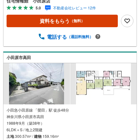
住宅情報館 小田原店
ます。しっかりとした資金計画のアドバイスをさせて頂き
5.0
不動産会社レビュー 12件
ますので、お気軽にご相談ください。
資料をもらう
（無料）
電話する
（通話料無料）
小田原市高田
小田急小田原線 「螢田」駅 徒歩48分
神奈川県小田原市高田
1988年9月（築38年）
6LDK＋S / 地上2階建
土地
300.57m
/
建物
159.16m
2
2