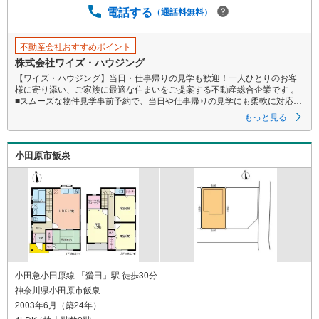
電話する
保
（通話料無料）
存
す
不動産会社おすすめポイント
る
株式会社ワイズ・ハウジング
【ワイズ・ハウジング】当日・仕事帰りの見学も歓迎！一人ひとりのお客
様に寄り添い、ご家族に最適な住まいをご提案する不動産総合企業です 。
■スムーズな物件見学事前予約で、当日や仕事帰りの見学にも柔軟に対応い
たします。現地や店舗での待ち合わせ、最寄駅・周辺施設での合流、ご
もっと見る
自宅へのお迎えなど、ご希望の場所を指定いただけます。
※鍵の手配が必要な場合や、居住中の物件は即日対応が難しい場合もござい
ます 。お早めにお問い合わせください。
小田原市飯泉
■ネット非公開情報もご紹介事前にご希望の「広さ・価格・エリア」や住み
替えのきっかけをお聞かせいただければ、ネット掲載不可の限定情報
や、新規公開予定の物件資料も併せてご用意いたします。
■安心の資金計画・売却サポート将来の金銭的な不安には、提携ファイナン
シャルプランナー（FP）がライフプランに合わせた資金計画をお答えし
ます 。また、購入だけでなく、将来の住み替えやご売却の相談まで長期的
にサポートいたします。
営業時間（9:00～18:00）はお電話が繋がりやすくなっております。人気物
件は早期終了の可能性があるため、お早めにお問い合わせください！
小田急小田原線 「螢田」駅 徒歩30分
神奈川県小田原市飯泉
2003年6月（築24年）