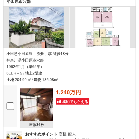
小田原市穴部
小田急小田原線 「螢田」駅 徒歩18分
神奈川県小田原市穴部
1962年1月（築65年）
6LDK＋S / 地上2階建
土地
204.99m
/
建物
135.08m
2
2
1,240万円
成約でもらえる
画像
36
枚
おすすめポイント
高橋 龍人