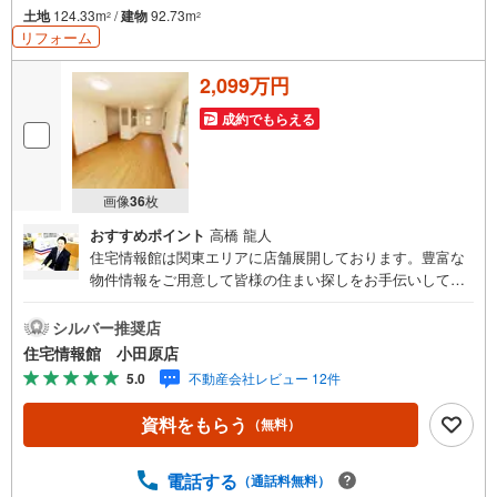
土地
124.33m
/
建物
92.73m
2
2
リフォーム
2,099万円
成約でもらえる
画像
36
枚
おすすめポイント
高橋 龍人
住宅情報館は関東エリアに店舗展開しております。豊富な
物件情報をご用意して皆様の住まい探しをお手伝いしてお
ります。まずは最寄りの住宅情報館にお気軽にご相談くだ
さい。【営業時間 10:00～19:00 火曜・水曜（祝日の場
シルバー推奨店
合は営業いたします）】「資料請求」「内覧」のお問い合
住宅情報館 小田原店
わせは上記時間内ですとスムーズにご対応が可能です。ス
5.0
不動産会社レビュー 12件
タッフ一同お客様のお問合せをお待ちしております。【住
宅ローン相談会】開催中無理のない住宅ローンの試算やご
資料をもらう
（無料）
購入の際にかかる諸費用の概算も行っております。しっか
りとした資金計画のアドバイスをさせて頂きますので、お
気軽にご相談ください。お客様第一主義をモット-にお引越
電話する
（通話料無料）