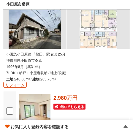
小田原市桑原
小田急小田原線 「螢田」駅 徒歩25分
神奈川県小田原市桑原
1996年8月（築31年）
7LDK＋納戸＋小屋裏収納 / 地上2階建
土地
246.56m
/
建物
203.78m
2
2
リフォーム
2,980万円
成約でもらえる
お気に入り登録内容を確認する
画像
3
枚