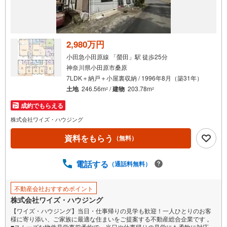
2,980万円
小田急小田原線 「螢田」駅 徒歩25分
神奈川県小田原市桑原
7LDK＋納戸＋小屋裏収納 / 1996年8月（築31年）
土地
246.56m
/
建物
203.78m
2
2
成約でもらえる
株式会社ワイズ・ハウジング
資料をもらう
（無料）
電話する
（通話料無料）
不動産会社おすすめポイント
株式会社ワイズ・ハウジング
【ワイズ・ハウジング】当日・仕事帰りの見学も歓迎！一人ひとりのお客
様に寄り添い、ご家族に最適な住まいをご提案する不動産総合企業です 。
■スムーズな物件見学事前予約で、当日や仕事帰りの見学にも柔軟に対応い