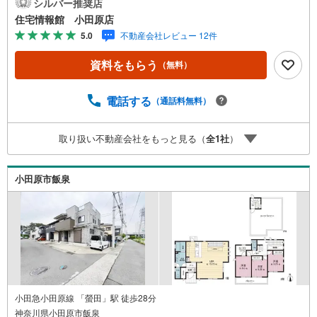
さい。住宅ローン相談会も同時開催中無理のない住宅ロー
シルバー推奨店
ンの試算やご購入の際にかかる諸費用の概算も行っており
住宅情報館 小田原店
ます。しっかりとした資金計画のアドバイスをさせて頂き
5.0
不動産会社レビュー 12件
ますので、お気軽にご相談ください。
資料をもらう
（無料）
電話する
（通話料無料）
取り扱い不動産会社をもっと見る（
全
1
社
）
小田原市飯泉
小田急小田原線 「螢田」駅 徒歩28分
神奈川県小田原市飯泉