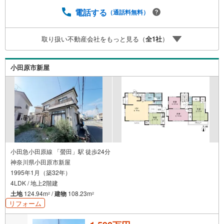
電話する
（通話料無料）
取り扱い不動産会社をもっと見る（
全
1
社
）
小田原市新屋
小田急小田原線 「螢田」駅 徒歩24分
神奈川県小田原市新屋
1995年1月（築32年）
4LDK / 地上2階建
土地
124.94m
/
建物
108.23m
2
2
リフォーム