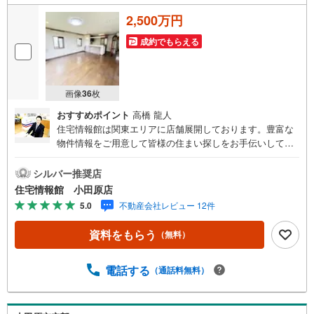
2,500万円
成約でもらえる
画像
36
枚
おすすめポイント
高橋 龍人
住宅情報館は関東エリアに店舗展開しております。豊富な
物件情報をご用意して皆様の住まい探しをお手伝いしてお
ります。まずは最寄りの住宅情報館にお気軽にご相談くだ
さい。住宅ローン相談会も同時開催中無理のない住宅ロー
シルバー推奨店
ンの試算やご購入の際にかかる諸費用の概算も行っており
住宅情報館 小田原店
ます。しっかりとした資金計画のアドバイスをさせて頂き
5.0
不動産会社レビュー 12件
ますので、お気軽にご相談ください。
資料をもらう
（無料）
電話する
（通話料無料）