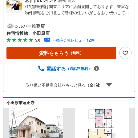
おすすめポイント
高橋 龍人
住宅情報館は関東エリアに店舗展開しております。豊富な
物件情報をご用意して皆様の住まい探しをお手伝いしてお
ります。まずは最寄りの住宅情報館にお気軽にご相談くだ
さい。住宅ローン相談会も同時開催中無理のない住宅ロー
シルバー推奨店
ンの試算やご購入の際にかかる諸費用の概算も行っており
住宅情報館 小田原店
ます。しっかりとした資金計画のアドバイスをさせて頂き
5.0
不動産会社レビュー 12件
ますので、お気軽にご相談ください。
資料をもらう
（無料）
電話する
（通話料無料）
取り扱い不動産会社をもっと見る（
全
1
社
）
小田原市蓮正寺