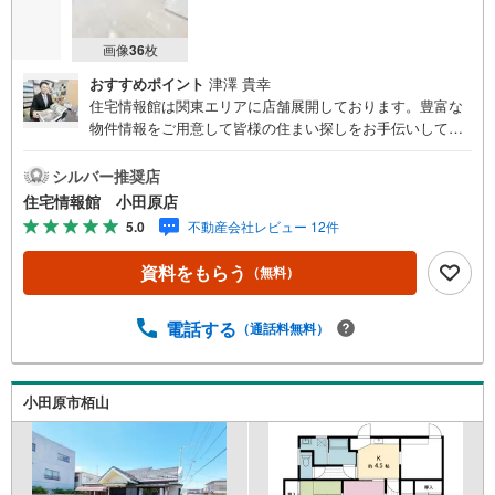
画像
36
枚
おすすめポイント
津澤 貴幸
住宅情報館は関東エリアに店舗展開しております。豊富な
物件情報をご用意して皆様の住まい探しをお手伝いしてお
ります。まずは最寄りの住宅情報館にお気軽にご相談くだ
さい。住宅ローン相談会も同時開催中無理のない住宅ロー
シルバー推奨店
ンの試算やご購入の際にかかる諸費用の概算も行っており
住宅情報館 小田原店
ます。しっかりとした資金計画のアドバイスをさせて頂き
5.0
不動産会社レビュー 12件
ますので、お気軽にご相談ください。
資料をもらう
（無料）
電話する
（通話料無料）
小田原市栢山