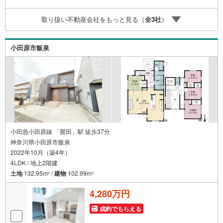
しをしてからも安心して住んでいただけるよう、末永く誠
実に努めさせて頂きます。住宅情報館にお越し頂けたら、
取り扱い不動産会社をもっと見る（
全
3
社
）
物件のご紹介だけではなく、お住まいの疑問、不安、お家
の事ならなんでもご相談いただけます。お客様の要望をお
伺いしながら誠心誠意、全力でサポートさせて頂きます。
小田原市飯泉
お客様一人一人に合わせたライフプランのご提案をさせて
いただきます。お気軽にご相談ください。
小田急小田原線 「螢田」駅 徒歩37分
神奈川県小田原市飯泉
2022年10月（築4年）
4LDK / 地上2階建
土地
132.95m
/
建物
102.99m
2
2
4,280万円
成約でもらえる