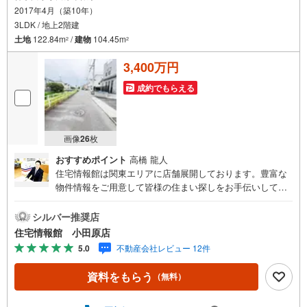
2017年4月（築10年）
3LDK / 地上2階建
土地
122.84m
/
建物
104.45m
2
2
3,400万円
成約でもらえる
画像
26
枚
おすすめポイント
高橋 龍人
住宅情報館は関東エリアに店舗展開しております。豊富な
物件情報をご用意して皆様の住まい探しをお手伝いしてお
ります。まずは最寄りの住宅情報館にお気軽にご相談くだ
さい。住宅ローン相談会も同時開催中無理のない住宅ロー
シルバー推奨店
ンの試算やご購入の際にかかる諸費用の概算も行っており
住宅情報館 小田原店
ます。しっかりとした資金計画のアドバイスをさせて頂き
5.0
不動産会社レビュー 12件
ますので、お気軽にご相談ください。
資料をもらう
（無料）