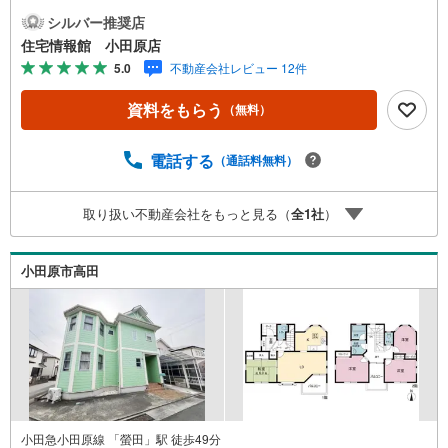
さい。住宅ローン相談会も同時開催中無理のない住宅ロー
シルバー推奨店
ンの試算やご購入の際にかかる諸費用の概算も行っており
住宅情報館 小田原店
ます。しっかりとした資金計画のアドバイスをさせて頂き
5.0
不動産会社レビュー 12件
ますので、お気軽にご相談ください。
資料をもらう
（無料）
電話する
（通話料無料）
取り扱い不動産会社をもっと見る（
全
1
社
）
小田原市高田
小田急小田原線 「螢田」駅 徒歩49分