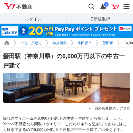
Yahoo!不動産
検索
通知
i
ログイン
ID新規取得
中古一戸建て
神奈川県
小田原市
螢田駅
6,
螢田駅（神奈川県）の6,000万円以下の中古一
戸建て
一部の画像提供：アフロ
憧れのマイホームを6,000万円以下の中古一戸建てから探しましょう。
Yahoo!不動産なら間取りやエリア、こだわり条件を追加してさらに詳し
く検索できるので6,000万円以下の理想の中古一戸建てに出会えます。