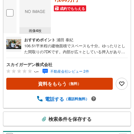
成約でもらえる
画像
4
枚
おすすめポイント
浦田 泰紀
106.51平米程の建物面積でスペースも十分。ゆったりとし
た間取りの7DKです。内部が広々としている押入があり、
たくさんのものを収納できます。リビングと和室が一続き
の室内は移動が楽で使い勝手も良いでしょう。不動産探し
スカイガーデン株式会社
で重視しているポイントを、当社にお聞かせください。当
-.--
不動産会社レビュー 2件
社は数多くの不動産情報を取り扱っております。ぜひ当社
の利用をご検討ください。この度は、数ある不動産会社の
資料をもらう
（無料）
中からスカイガーデン株式会社の物件情報をご覧になって
頂き誠に有難う御座います。スカイガーデンには経験豊富
電話する
（通話料無料）
なスタッフが揃っています!! また、自社施工によるリノベ
ーション、リフォーム工事、住宅ローンや保険、不動産に
関する税金法律その他各種手続きのことなど何でもお気軽
こ
にご相談ください。 お客様にいかに喜んでいただけるかを
検索条件を保存する
の
心がけています。 ●営業時間 午前9時00分～午後7時00分
検
（定休日:毎週火曜日、毎週水曜日） 営業時間内はお電話で