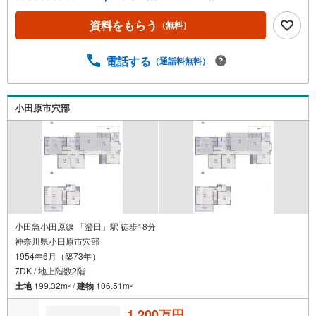
をお手伝いしております。まずは最寄りの住宅情報館にお
気軽にご相談ください。住宅ローン相談会も同時開催中無
資料をもらう
（無料）
理のない住宅ローンの試算やご購入の際にかかる諸費用の
概算も行っております。しっかりとした資金計画のアドバ
イスをさせて頂きますので、お気軽にご相談ください。
電話する
（通話料無料）
小田原市穴部
小田急小田原線 「螢田」駅 徒歩18分
神奈川県小田原市穴部
1954年6月（築73年）
7DK / 地上階数2階
土地
199.32m
/
建物
106.51m
2
2
1,200万円