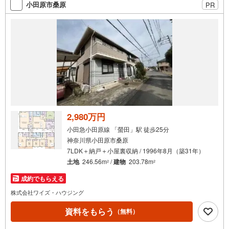
索
のお問い合わせがスムーズにご案内できます。 お気軽にお
小田原市桑原
PR
条
電話ください。スタッフ一同、心よりお待ちしております
ので宜しくお願い致します。
件
で
通
知
を
受
け
取
る
2,980万円
・
小田急小田原線 「螢田」駅 徒歩25分
条
神奈川県小田原市桑原
件
7LDK＋納戸＋小屋裏収納 / 1996年8月（築31年）
を
土地
246.56m
/
建物
203.78m
2
2
マ
成約でもらえる
イ
ペ
株式会社ワイズ・ハウジング
ー
資料をもらう
（無料）
ジ
に