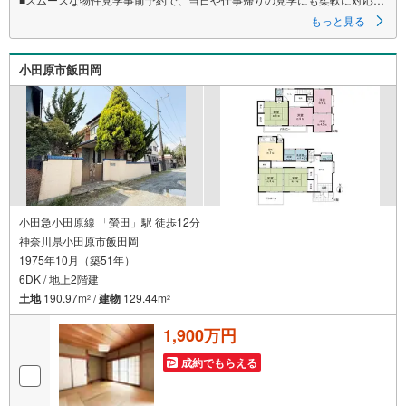
たします。現地や店舗での待ち合わせ、最寄駅・周辺施設での合流、ご
もっと見る
自宅へのお迎えなど、ご希望の場所を指定いただけます。
※鍵の手配が必要な場合や、居住中の物件は即日対応が難しい場合もござい
ます 。お早めにお問い合わせください。
小田原市飯田岡
■ネット非公開情報もご紹介事前にご希望の「広さ・価格・エリア」や住み
替えのきっかけをお聞かせいただければ、ネット掲載不可の限定情報
や、新規公開予定の物件資料も併せてご用意いたします。
■安心の資金計画・売却サポート将来の金銭的な不安には、提携ファイナン
シャルプランナー（FP）がライフプランに合わせた資金計画をお答えし
ます 。また、購入だけでなく、将来の住み替えやご売却の相談まで長期的
にサポートいたします。
営業時間（9:00～18:00）はお電話が繋がりやすくなっております。人気物
件は早期終了の可能性があるため、お早めにお問い合わせください！
小田急小田原線 「螢田」駅 徒歩12分
神奈川県小田原市飯田岡
1975年10月（築51年）
6DK / 地上2階建
土地
190.97m
/
建物
129.44m
2
2
1,900万円
成約でもらえる