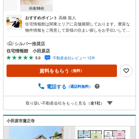
画像
36
枚
おすすめポイント
高橋 龍人
住宅情報館は関東エリアに店舗展開しております。豊富な
物件情報をご用意して皆様の住まい探しをお手伝いしてお
ります。まずは最寄りの住宅情報館にお気軽にご相談くだ
さい。住宅ローン相談会も同時開催中無理のない住宅ロー
シルバー推奨店
ンの試算やご購入の際にかかる諸費用の概算も行っており
住宅情報館 小田原店
ます。しっかりとした資金計画のアドバイスをさせて頂き
5.0
不動産会社レビュー 12件
ますので、お気軽にご相談ください。
資料をもらう
（無料）
電話する
（通話料無料）
取り扱い不動産会社をもっと見る（
全
1
社
）
小田原市蓮正寺