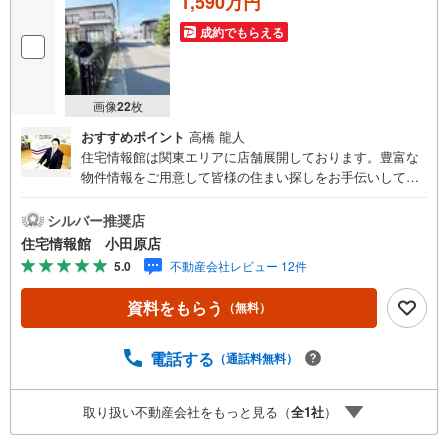
1,590万円
成約でもらえる
画像
22
枚
おすすめポイント
高橋 龍人
住宅情報館は関東エリアに店舗展開しております。豊富な
物件情報をご用意して皆様の住まい探しをお手伝いしてお
ります。まずは最寄りの住宅情報館にお気軽にご相談くだ
さい。住宅ローン相談会も同時開催中無理のない住宅ロー
シルバー推奨店
ンの試算やご購入の際にかかる諸費用の概算も行っており
住宅情報館 小田原店
ます。しっかりとした資金計画のアドバイスをさせて頂き
5.0
不動産会社レビュー 12件
ますので、お気軽にご相談ください。
資料をもらう
（無料）
電話する
（通話料無料）
取り扱い不動産会社をもっと見る（
全
1
社
）