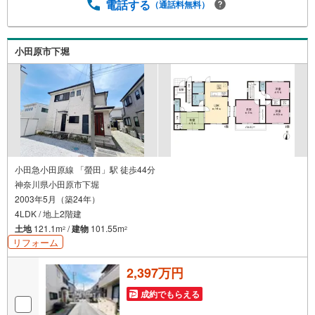
電話する
（通話料無料）
小田原市下堀
小田急小田原線 「螢田」駅 徒歩44分
神奈川県小田原市下堀
2003年5月（築24年）
4LDK / 地上2階建
土地
121.1m
/
建物
101.55m
2
2
リフォーム
2,397万円
成約でもらえる