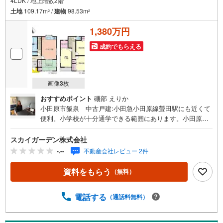
4LDK / 地上階数2階
土地
109.17m
/
建物
98.53m
2
2
1,380万円
成約でもらえる
画像
3
枚
おすすめポイント
磯部 えりか
小田原市飯泉 中古戸建:小田急小田原線螢田駅にも近くて
便利。小学校が十分通学できる範囲にあります。小田原市
立豊川小学校が徒歩8分です。フローリングなので、どんな
世代の方にもなじみます。綺麗な室内の中古戸建て物件で
スカイガーデン株式会社
素敵な日々をおくりませんか。この物件はトイレが2ヶ所に
-.--
不動産会社レビュー 2件
あります。建物面積が98.53平米と十分な広さでゆったりと
生活できるのではないのでしょうか。リビングの隣に和室
資料をもらう
（無料）
が位置しており、機能的な室内となっています。
電話する
（通話料無料）