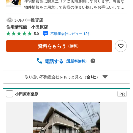
住宅情報館は関東エリアに店舗展開しております。豊富な
物件情報をご用意して皆様の住まい探しをお手伝いしてお
ります。まずは最寄りの住宅情報館にお気軽にご相談くだ
さい。住宅ローン相談会も同時開催中無理のない住宅ロー
シルバー推奨店
ンの試算やご購入の際にかかる諸費用の概算も行っており
住宅情報館 小田原店
ます。しっかりとした資金計画のアドバイスをさせて頂き
5.0
不動産会社レビュー 12件
ますので、お気軽にご相談ください。
資料をもらう
（無料）
電話する
（通話料無料）
取り扱い不動産会社をもっと見る（
全
1
社
）
小田原市桑原
PR