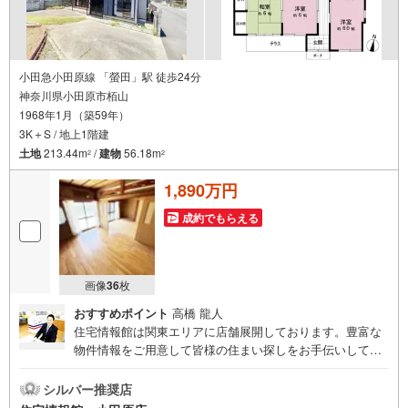
小田急小田原線 「螢田」駅 徒歩24分
神奈川県小田原市栢山
1968年1月（築59年）
3K＋S / 地上1階建
土地
213.44m
/
建物
56.18m
2
2
1,890万円
成約でもらえる
画像
36
枚
おすすめポイント
高橋 龍人
住宅情報館は関東エリアに店舗展開しております。豊富な
物件情報をご用意して皆様の住まい探しをお手伝いしてお
ります。まずは最寄りの住宅情報館にお気軽にご相談くだ
さい。住宅ローン相談会も同時開催中無理のない住宅ロー
シルバー推奨店
ンの試算やご購入の際にかかる諸費用の概算も行っており