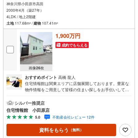
神奈川県小田原市高田
2000年4月（築27年）
4LDK / 地上2階建
土地
117.68m
/
建物
107.41m
2
2
1,900万円
成約でもらえる
画像
26
枚
おすすめポイント
高橋 龍人
住宅情報館は関東エリアに店舗展開しております。豊富な
物件情報をご用意して皆様の住まい探しをお手伝いしてお
ります。まずは最寄りの住宅情報館にお気軽にご相談くだ
さい。住宅ローン相談会も同時開催中無理のない住宅ロー
シルバー推奨店
ンの試算やご購入の際にかかる諸費用の概算も行っており
住宅情報館 小田原店
ます。しっかりとした資金計画のアドバイスをさせて頂き
5.0
不動産会社レビュー 12件
ますので、お気軽にご相談ください。
資料をもらう
（無料）