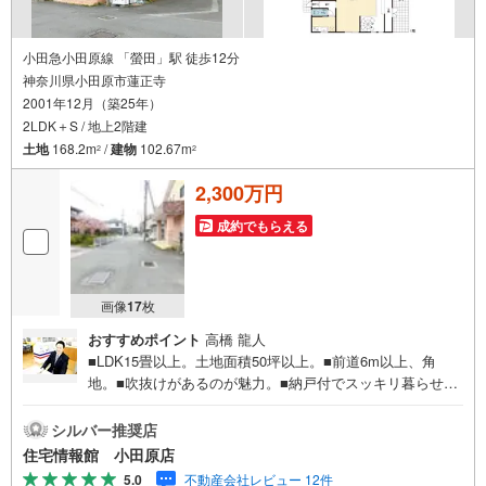
小田急小田原線 「螢田」駅 徒歩12分
神奈川県小田原市蓮正寺
2001年12月（築25年）
2LDK＋S / 地上2階建
土地
168.2m
/
建物
102.67m
2
2
2,300万円
成約でもらえる
画像
17
枚
おすすめポイント
高橋 龍人
■LDK15畳以上。土地面積50坪以上。■前道6m以上、角
地。■吹抜けがあるのが魅力。■納戸付でスッキリ暮らせま
す。■IHクッキングヒーター付で便利。■バルコニー付。■
太陽光発電システム、オール電化■駐車2台可、駐車3台以
シルバー推奨店
上可。■即入居可。住宅情報館は関東エリアに店舗展開して
住宅情報館 小田原店
おります。豊富な物件情報をご用意して皆様の住まい探し
5.0
不動産会社レビュー 12件