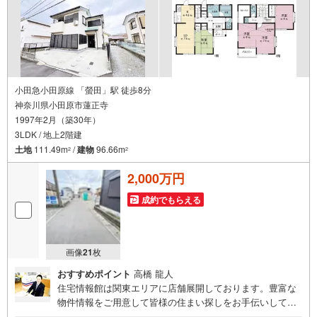
小田急小田原線 「螢田」駅 徒歩8分
神奈川県小田原市蓮正寺
1997年2月（築30年）
3LDK / 地上2階建
土地
111.49m
/
建物
96.66m
2
2
2,000万円
成約でもらえる
画像
21
枚
おすすめポイント
高橋 龍人
住宅情報館は関東エリアに店舗展開しております。豊富な
物件情報をご用意して皆様の住まい探しをお手伝いしてお
ります。まずは最寄りの住宅情報館にお気軽にご相談くだ