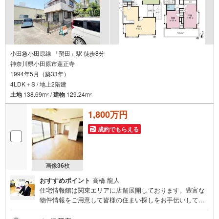
小田急小田原線 「螢田」駅 徒歩8分
神奈川県小田原市蓮正寺
1994年5月（築33年）
4LDK＋S / 地上2階建
土地
138.69m
/
建物
129.24m
2
2
1,800万円
成約でもらえる
画像
36
枚
おすすめポイント
高橋 龍人
住宅情報館は関東エリアに店舗展開しております。豊富な
物件情報をご用意して皆様の住まい探しをお手伝いしてお
ります。まずは最寄りの住宅情報館にお気軽にご相談くだ