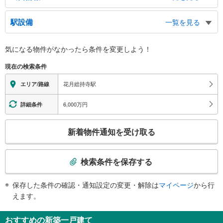
出口
駅設備
一覧を見る
鶴見花月園公園、東台小学校、岸谷３・４丁目、鶴見１丁目、東寺尾東台、鶴
見大学、鶴見大学附属中学校、鶴見大学附属高等学校、第一京浜、ＪＲ国道
バリアフリー状況
駅、生麦４・５丁目、下野谷町１～４丁目、小野町
気になる物件がなかったら
条件を変更しよう！
※段差なしでの移動経路
（○：有り △：要駅員設備 ×：無し）
現在の検索条件
地上⇔改札⇔ホーム：○
エレベータ
花月総持寺駅
エリア/路線
・各ホーム⇔改札
・改札⇔１番線ホーム側地上出口
6,000万円
詳細条件
トイレ
こ
《多機能トイレ》
新着物件通知を受け取る
・改札前（改札外）
の
スロープ
検
索
・改札⇔２番線ホーム側地上出口
検索条件を保存する
その他
条
件
・車椅子乗車昇降装置（ラクープ）
保存した条件の確認・通知設定の変更・解除は
マイページ
から行
で
・ＡＥＤ
えます。
通
知
おすすめの新築一戸建て