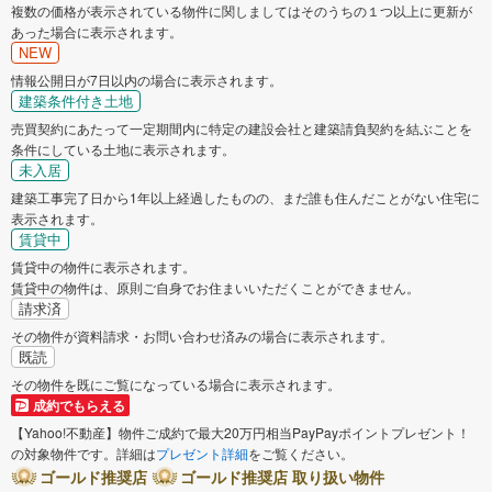
複数の価格が表示されている物件に関しましてはそのうちの１つ以上に更新が
あった場合に表示されます。
NEW
情報公開日が7日以内の場合に表示されます。
建築条件付き土地
売買契約にあたって一定期間内に特定の建設会社と建築請負契約を結ぶことを
条件にしている土地に表示されます。
未入居
建築工事完了日から1年以上経過したものの、まだ誰も住んだことがない住宅に
表示されます。
賃貸中
賃貸中の物件に表示されます。
賃貸中の物件は、原則ご自身でお住まいいただくことができません。
請求済
その物件が資料請求・お問い合わせ済みの場合に表示されます。
既読
その物件を既にご覧になっている場合に表示されます。
成約でもらえる
【Yahoo!不動産】物件ご成約で最大20万円相当PayPayポイントプレゼント！
の対象物件です。詳細は
プレゼント詳細
をご覧ください。
ゴールド推奨店
ゴールド推奨店 取り扱い物件