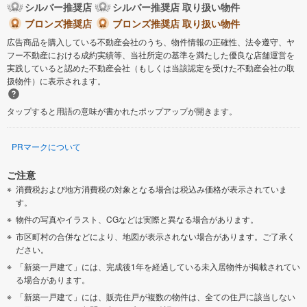
シルバー推奨店
シルバー推奨店 取り扱い物件
ブロンズ推奨店
ブロンズ推奨店 取り扱い物件
広告商品を購入している不動産会社のうち、物件情報の正確性、法令遵守、ヤ
フー不動産における成約実績等、当社所定の基準を満たした優良な店舗運営を
実践していると認めた不動産会社（もしくは当該認定を受けた不動産会社の取
扱物件）に表示されます。
タップすると用語の意味が書かれたポップアップが開きます。
PRマークについて
ご注意
消費税および地方消費税の対象となる場合は税込み価格が表示されていま
す。
物件の写真やイラスト、CGなどは実際と異なる場合があります。
市区町村の合併などにより、地図が表示されない場合があります。ご了承く
ださい。
「新築一戸建て」には、完成後1年を経過している未入居物件が掲載されてい
る場合があります。
「新築一戸建て」には、販売住戸が複数の物件は、全ての住戸に該当しない