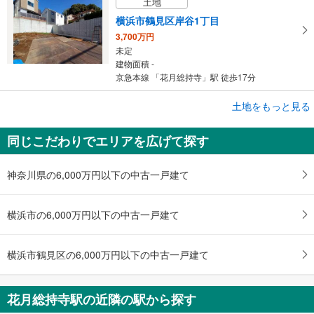
土地
横浜市鶴見区岸谷1丁目
3,700万円
未定
建物面積 -
京急本線 「花月総持寺」駅 徒歩17分
成約でもらえる
土地をもっと見る
土地
同じこだわりでエリアを広げて探す
横浜市鶴見区東寺尾5丁目
4,980万円
未定
神奈川県の6,000万円以下の中古一戸建て
建物面積 -
京急本線 「花月総持寺」駅 徒歩20分
横浜市の6,000万円以下の中古一戸建て
横浜市鶴見区の6,000万円以下の中古一戸建て
花月総持寺駅の近隣の駅から探す