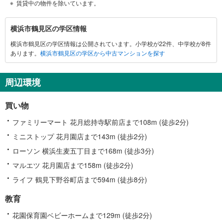
賃貸中の物件を除いています。
横
横浜市鶴見区の学区情報
浜
横浜市鶴見区の学区情報は公開されています。小学校が22件、中学校が8件
市
あります。
横浜市鶴見区の学区から中古マンションを探す
鶴
見
区
周辺環境
に
関
買い物
す
る
ファミリーマート 花月総持寺駅前店まで108m (徒歩2分)
情
ミニストップ 花月園店まで143m (徒歩2分)
報
ローソン 横浜生麦五丁目まで168m (徒歩3分)
マルエツ 花月園店まで158m (徒歩2分)
ライフ 鶴見下野谷町店まで594m (徒歩8分)
教育
花園保育園ベビーホームまで129m (徒歩2分)