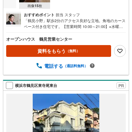
画像
15
枚
おすすめポイント
担当 スタッフ
「鶴見小野」駅歩2分のアクセス良好な立地。角地のカース
ペース付き住宅です。【営業時間 10:00～21:00】※水曜定
休上記時間はお電話が繋がりやすくなっております。ぜひ
お気軽にご連絡ください！現地を見学される場合は「室
オープンハウス 鶴見営業センター
内・現地を見学する（無料）」ボタンよりご希望の日時を
ご記入いただけますとスムーズにご案内が可能です。◎現
資料をもらう
（無料）
地のご案内について・平日や夜遅い時間帯もご案内が可
能 ※定休日を除く・経験豊富なスタッフが物件詳細を丁寧
電話する
（通話料無料）
にご説明いたします。・車でご自宅や最寄り駅等、ご指定
の場所まで送迎します。・チャイルドシートのご用意ござ
います。◎個別FP相談会 無料物件のご紹介だけでなく住
宅ローン・資金のご相談、まずは家探しについて話を聞き
横浜市鶴見区東寺尾東台
PR
たいという方も大歓迎です！年間8000棟以上の限定物件を
発表しているオープンハウスだから出会える物件が多数ご
ざいます。ぜひお気軽にご連絡・ご相談ください！※限定物
件:当社のみ、もしくは当社を含めた数社でのみご紹介可能
なオープンハウス・ディベロップメントの物件