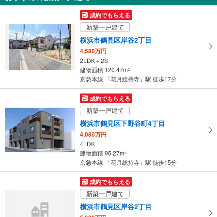
を
受
成約でもらえる
け
新築一戸建て
取
横浜市鶴見区岸谷2丁目
る
4,580万円
・
2LDK＋2S
条
建物面積 120.47m
2
件
京急本線 「花月総持寺」駅 徒歩17分
を
マ
成約でもらえる
イ
新築一戸建て
ペ
横浜市鶴見区下野谷町4丁目
ー
4,080万円
ジ
4LDK
に
建物面積 95.27m
2
保
京急本線 「花月総持寺」駅 徒歩15分
存
す
成約でもらえる
る
新築一戸建て
横浜市鶴見区岸谷2丁目