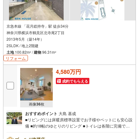
京急本線 「花月総持寺」駅 徒歩34分
神奈川県横浜市鶴見区北寺尾2丁目
2013年5月（築14年）
2SLDK / 地上2階建
土地
100.82m
/
建物
96.31m
2
2
リフォーム
4,580万円
成約でもらえる
画像
36
枚
おすすめポイント
大島 基成
■リビングには床暖房標準設置でお子様やペットにも安心設
備 ■約18帖のゆとりのリビング ■トイレは各階に完備で朝
の支度もスムーズです■新規リフォーム済でご契約後は即入
居可能！■ご見学をご希望のお客様、平日・休日問わず ご