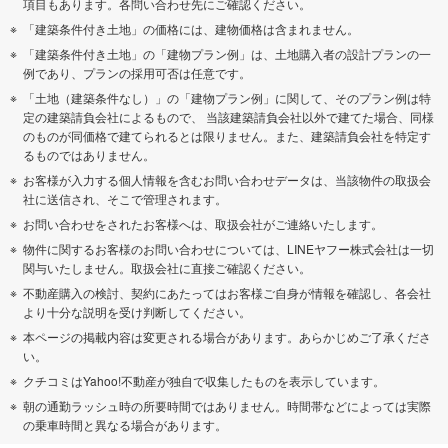
項目もあります。各問い合わせ先にご確認ください。
「建築条件付き土地」の価格には、建物価格は含まれません。
「建築条件付き土地」の「建物プラン例」は、土地購入者の設計プランの一
例であり、プランの採用可否は任意です。
「土地（建築条件なし）」の「建物プラン例」に関して、そのプラン例は特
定の建築請負会社によるもので、 当該建築請負会社以外で建てた場合、同様
のものが同価格で建てられるとは限りません。また、建築請負会社を特定す
るものではありません。
お客様が入力する個人情報を含むお問い合わせデータは、当該物件の取扱会
社に送信され、そこで管理されます。
お問い合わせをされたお客様へは、取扱会社がご連絡いたします。
物件に関するお客様のお問い合わせについては、LINEヤフー株式会社は一切
関与いたしません。取扱会社に直接ご確認ください。
不動産購入の検討、契約にあたってはお客様ご自身が情報を確認し、各会社
より十分な説明を受け判断してください。
本ページの掲載内容は変更される場合があります。あらかじめご了承くださ
い。
クチコミはYahoo!不動産が独自で収集したものを表示しています。
朝の通勤ラッシュ時の所要時間ではありません。時間帯などによっては実際
の乗車時間と異なる場合があります。