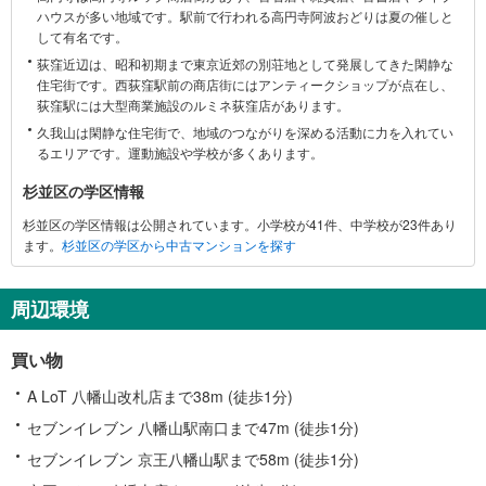
ハウスが多い地域です。駅前で行われる高円寺阿波おどりは夏の催しと
に
して有名です。
関
荻窪近辺は、昭和初期まで東京近郊の別荘地として発展してきた閑静な
す
住宅街です。西荻窪駅前の商店街にはアンティークショップが点在し、
る
荻窪駅には大型商業施設のルミネ荻窪店があります。
情
久我山は閑静な住宅街で、地域のつながりを深める活動に力を入れてい
報
るエリアです。運動施設や学校が多くあります。
杉並区の学区情報
杉並区の学区情報は公開されています。小学校が41件、中学校が23件あり
ます。
杉並区の学区から中古マンションを探す
周辺環境
買い物
A LoT 八幡山改札店まで38m (徒歩1分)
セブンイレブン 八幡山駅南口まで47m (徒歩1分)
セブンイレブン 京王八幡山駅まで58m (徒歩1分)