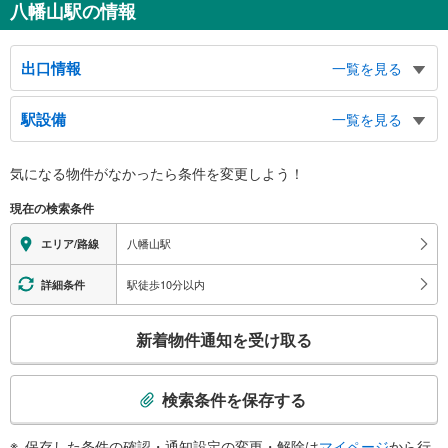
八幡山駅の情報
出口情報
一覧を見る
出口
駅設備
一覧を見る
都立松沢病院、甲州街道方面、下高井戸１丁目方面、八幡山３丁目方面、上北
沢２・４丁目方面、みずほＡＴＭコーナー、バスのりば、赤堤通り方面、保健
バリアフリー状況
センター方面、京王リトナード八幡山方面
気になる物件がなかったら
条件を変更しよう！
※段差なしでの移動経路
（○：有り △：要駅員設備 ×：無し）
現在の検索条件
地上⇔改札⇔ホーム：○
エレベータ
八幡山駅
エリア/路線
・ホーム⇔改札
エスカレータ
駅徒歩10分以内
詳細条件
・ホーム⇔改札
こ
トイレ
新着物件通知を受け取る
の
《多機能トイレ》
検
・改札内
索
その他
検索条件を保存する
条
・点字案内（券売機・運賃表・階段手すり）
件
・ＡＥＤ
保存した条件の確認・通知設定の変更・解除は
マイページ
から行