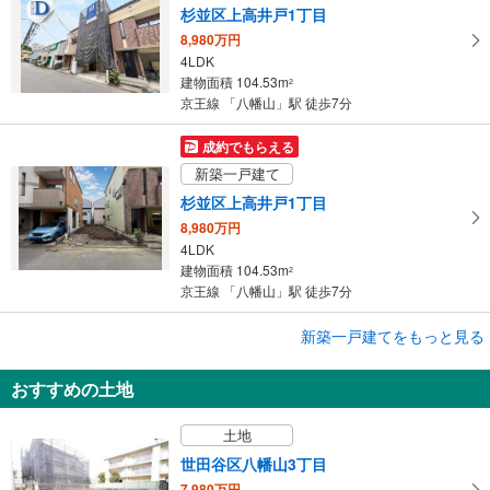
す
杉並区上高井戸1丁目
る
8,980万円
4LDK
建物面積 104.53m
2
京王線 「八幡山」駅 徒歩7分
成約でもらえる
新築一戸建て
杉並区上高井戸1丁目
8,980万円
4LDK
建物面積 104.53m
2
京王線 「八幡山」駅 徒歩7分
成約でもらえる
新築一戸建てをもっと見る
新築一戸建て
おすすめの土地
杉並区上高井戸1丁目
8,980万円
土地
2SLDK
建物面積 104.53m
2
世田谷区八幡山3丁目
京王線 「八幡山」駅 徒歩7分
7,980万円