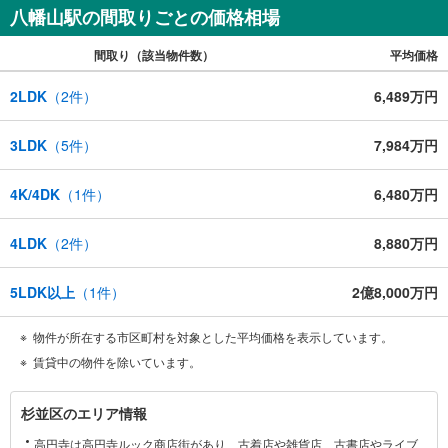
八幡山駅の間取りごとの価格相場
間取り（該当物件数）
平均価格
2LDK
（
2
件）
6,489万円
3LDK
（
5
件）
7,984万円
4K/4DK
（
1
件）
6,480万円
4LDK
（
2
件）
8,880万円
5LDK以上
（
1
件）
2億8,000万円
物件が所在する市区町村を対象とした平均価格を表示しています。
賃貸中の物件を除いています。
杉
杉並区のエリア情報
並
高円寺は高円寺ルック商店街があり、古着店や雑貨店、古書店やライブ
区