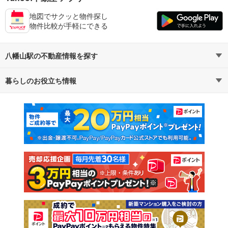
地図でサクッと物件探し
物件比較が手軽にできる
八幡山駅の不動産情報を探す
暮らしのお役立ち情報
不動産・住宅
賃貸住宅
マンションカタログ
教えて！住まいの先生
新築マンション
中古マンション
新築一戸建て
中古一戸建て
注文住宅
土地
売却査定