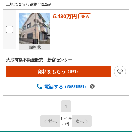
土地
75.27m
/
建物
112.2m
2
2
5,480万円
NEW
画像
6
枚
大成有楽不動産販売 新宿センター
資料をもらう
（無料）
電話する
（通話料無料）
1
1
〜
1
件
前へ
次へ
/
1
件