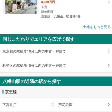
8,980万円
未定
建物面積 -
京王線 「八幡山」駅 徒歩4分
成約でもらえる
土地をもっと見る
土地
同じこだわりでエリアを広げて探す
世田谷区八幡山3丁目
7,980万円
未定
東京都の駅徒歩10分以内の中古一戸建て
建物面積 -
京王線 「八幡山」駅 徒歩9分
杉並区の駅徒歩10分以内の中古一戸建て
八幡山駅の近隣の駅から探す
京王線
下高井戸
芦花公園