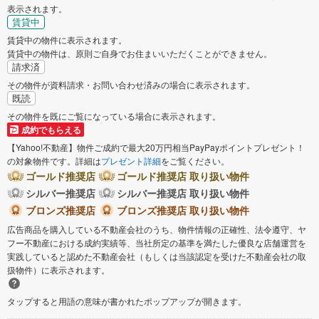
表示されます。
賃貸中
賃貸中の物件に表示されます。
賃貸中の物件は、原則ご自身でお住まいいただくことができません。
請求済
その物件が資料請求・お問い合わせ済みの場合に表示されます。
既読
その物件を既にご覧になっている場合に表示されます。
成約でもらえる
【Yahoo!不動産】物件ご成約で最大20万円相当PayPayポイントプレゼント！
の対象物件です。詳細は
プレゼント詳細
をご覧ください。
ゴールド推奨店
ゴールド推奨店 取り扱い物件
シルバー推奨店
シルバー推奨店 取り扱い物件
ブロンズ推奨店
ブロンズ推奨店 取り扱い物件
広告商品を購入している不動産会社のうち、物件情報の正確性、法令遵守、ヤ
フー不動産における成約実績等、当社所定の基準を満たした優良な店舗運営を
実践していると認めた不動産会社（もしくは当該認定を受けた不動産会社の取
扱物件）に表示されます。
タップすると用語の意味が書かれたポップアップが開きます。