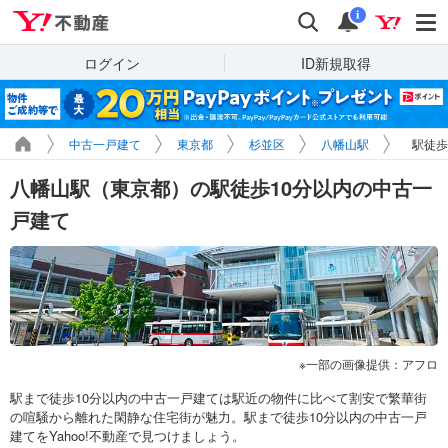
Yahoo!不動産
検索
通知
i
ログイン
ID新規取得
中古一戸建て
東京都
杉並区
八幡山駅
駅徒歩
八幡山駅（東京都）の駅徒歩10分以内の中古一
戸建て
一部の画像提供：アフロ
駅まで徒歩10分以内の中古一戸建ては駅近の物件に比べて割安で繁華街
の喧騒から離れた閑静な住宅街が魅力。駅まで徒歩10分以内の中古一戸
建てをYahoo!不動産で見つけましょう。