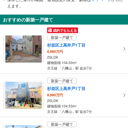
で
えます。
通
知
おすすめの新築一戸建て
を
受
成約でもらえる
け
新築一戸建て
取
杉並区上高井戸1丁目
る
8,980万円
・
2SLDK
条
建物面積 104.53m
2
件
京王線 「八幡山」駅 徒歩7分
を
マ
新築一戸建て
イ
杉並区上高井戸1丁目
ペ
8,980万円
ー
2SLDK
ジ
建物面積 104.53m
2
に
京王線 「八幡山」駅 徒歩7分
保
存
新築一戸建て