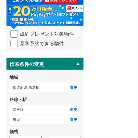
る
武蔵野線
(
224
)
・
条
横須賀線
(
112
)
件
を
青梅線
(
47
)
成約プレゼント対象物件
マ
イ
見学予約できる物件
小海線
(
5
)
ペ
ー
京浜東北線
(
232
)
ジ
に
検索条件の変更
総武線
(
143
)
保
存
地域
御殿場線
(
37
)
す
る
都道府県 未選択
変更
中央本線（JR東海）
(
59
)
路線・駅
太多線
(
10
)
京王線
変更
名松線
(
4
)
布田
変更
東海道本線（JR西日本）
(
256
)
価格
小浜線
(
19
)