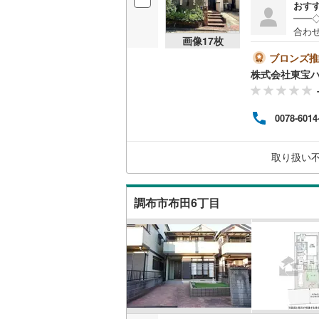
おす
ウッドデ
━━
越美北線
(
合わ
画像
17
枚
など
氷見線
(
3
)
構造・規模・
約も
ブロンズ推
がご
紀勢本線（
株式会社東宝
耐震、免
各種
ミュ
（
1
）
桜島線
(
5
)
お客
0078-6014
◎住
加古川線
(
オンライン対
果的
もご
赤穂線
(
39
取り扱い
請求
オンライ
宇野線
(
16
オンライ
調布市布田6丁目
福塩線
(
37
岩徳線
(
6
)
小野田線
(
舞鶴線
(
5
)
木次線
(
3
)