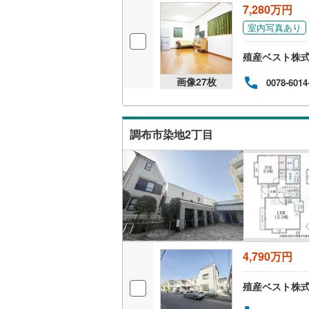
7,280万円
桜井線
(
20
室内写真あり
阪和線
(
66
殖産ベスト株
おおさか
画像
27
枚
0078-6014
内子線
(
1
)
鳴門線
(
2
)
調布市染地2丁目
土讃線
(
28
鹿児島本
三角線
(
27
長崎本線
(
佐世保線
(
4,790万円
豊肥本線
(
殖産ベスト株
日南線
(
31