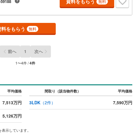
資料をもらう
-59188
無料
9
)
宮崎空港線
(
2
)
線
(
135
)
上越新幹線
(
77
)
資料をもらう
線
(
71
)
北陸新幹線
(
73
)
無料
線
(
73
)
北陸新幹線（JR西日本）
(
15
)
幹線
(
12
)
前へ
1
次へ
1
〜
4
件 /
4
件
地下鉄南北線
(
15
)
札幌市営地下鉄東西線
(
9
)
下鉄南北線
(
87
)
仙台市地下鉄東西線
(
27
)
ロ丸ノ内線
(
46
)
東京メトロ丸ノ内方南支線
(
6
)
平均価格
間取り（該当物件数）
平均価格
ロ東西線
(
31
)
東京メトロ千代田線
(
22
)
7,513万円
3LDK
（
2
件）
7,590万円
ロ半蔵門線
(
8
)
東京メトロ南北線
(
15
)
5,126万円
線
(
5
)
都営三田線
(
40
)
を表示しています。
戸線
(
33
)
横浜市営地下鉄ブルーライン
(
146
)