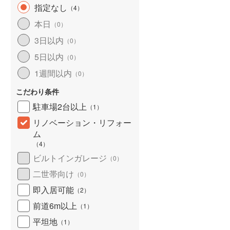
指定なし
（
4
）
北海道新幹線
(
4
)
本日
（
0
）
山形新幹線
(
78
)
3日以内
（
0
）
東海道新幹線
(
115
)
5日以内
（
0
）
九州新幹線
(
45
)
1週間以内
（
0
）
こだわり条件
駐車場2台以上
（
1
）
札幌市営地下鉄東豊線
(
4
)
リノベーション・リフォー
東京メトロ銀座線
(
9
)
ム
（
4
）
東京メトロ日比谷線
(
17
)
ビルトインガレージ
（
0
）
東京メトロ有楽町線
(
45
)
二世帯向け
（
0
）
即入居可能
東京メトロ副都心線
(
49
)
（
2
）
前道6m以上
（
1
）
都営新宿線
(
42
)
平坦地
（
1
）
横浜市営地下鉄グリーンライン