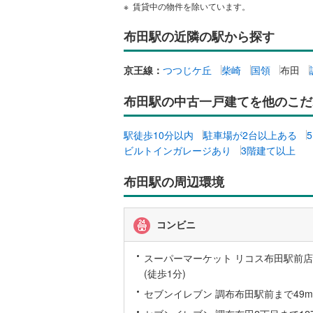
賃貸中の物件を除いています。
布田駅の近隣の駅から探す
名古屋市
名古屋市
京王線：
つつじケ丘
柴崎
国領
布田
京都市営
布田駅の中古一戸建てを他のこだ
OsakaMe
駅徒歩10分以内
駐車場が2台以上ある
OsakaMe
ビルトインガレージあり
3階建て以上
OsakaMe
布田駅の周辺環境
福岡市地
コンビニ
私鉄・その他
札幌市電
(
道南いさ
スーパーマーケット リコス布田駅前店
(徒歩1分)
阿武隈急
セブンイレブン 調布布田駅前まで49m 
秋田内陸