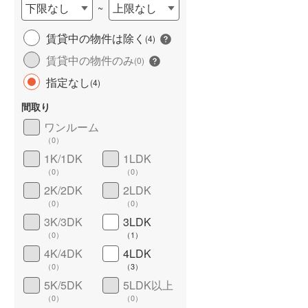
下限なし
上限なし
~
城端線
(
4
)
賃貸中の物件は除く
(
4
)
関西本線（JR西日本）
(
83
)
賃貸中の物件のみ
(
0
)
大阪環状線
(
45
)
長期優良住宅
（
0
）
指定なし
(
4
)
山陽本線（JR西日本）
(
347
)
間取り
姫新線
(
43
)
ワンルーム
（
0
）
吉備線
(
10
)
1K/1DK
1LDK
芸備線
(
31
)
（
0
）
（
0
）
2K/2DK
2LDK
詳しく見る
可部線
(
20
)
（
0
）
（
0
）
3K/3DK
3LDK
宇部線
(
18
)
（
0
）
（
1
）
山陰本線
(
135
)
4K/4DK
4LDK
（
0
）
（
3
）
境線
(
8
)
5K/5DK
5LDK以上
（
0
）
（
0
）
奈良線
(
78
)