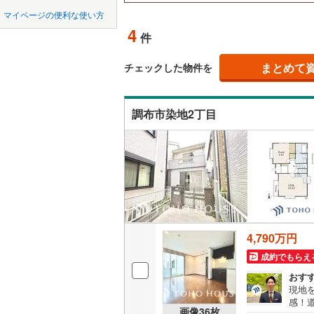
中国
鳥取
北上線
(
9
)
(
1
)
(
0
)
(
4
マイページの便利な使い方
吹き抜け
4
山田線
(
9
)
件
四国
徳島
二世帯向
大湊線
(
4
)
まとめて
チェックした物件を
サービス
九州・沖縄
福岡
只見線
(
5
)
立地
調布市染地2丁目
奥羽本線
(
最寄りの
男鹿線
(
12
0
0
0
0
0
0
該当物件
該当物件
該当物件
該当物件
該当物件
該当物件
件
件
件
件
件
件
羽越本線
(
配置、向き、
飯山線
(
4
)
前道6m
湘南新宿
平坦地
（
(
331
)
4,790万円
成約でもらえ
外房線
(
89
LD
おす
成田線
(
61
現地
リビング
感！
（
0
）
東金線
(
41
画像
36
枚