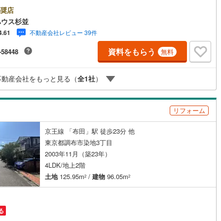
もリフォーム済みで新築気分。全室6帖以上の明るい4LDKで家族の笑顔が
そう！多摩川市民広場へ徒歩3分と、お散歩や子育てにもぴったりのロケー
奨店
)
鶴見線
(
15
)
ンをぜひ現地でご覧ください♪・未来を予測し人生設計から始まる「未来カ
ハウス杉並
ダー」のご提案。・未来に起こるであろうご自宅リフォームをオンライン
不動産会社レビュー 39件
4.61
8
)
根岸線
(
61
)
ご提案「ミラカレクラブ」。・不動産売却時、ご自宅を綺麗にかつ瀟洒に
ッチン
（
0
）
対面キッチン
（
1
）
るCG加工ホームステイジングサービス。・購入者様へ、税理士による確定
資料をもらう
-58448
無料
9
)
中央本線（JR東日本）
(
200
)
の無料セミナーをご招待いたします。
契約、入居関連など
25
)
八高線
(
138
)
不動産会社をもっと見る（
全
1
社
）
能
（
2
）
19
)
大糸線（JR東日本）
(
11
)
各駅停車）
(
78
)
埼京線
(
102
)
リフォーム
)
東海道本線（JR東海）
(
239
)
機あり
（
2
）
京王線 「布田」駅 徒歩23分 他
東京都調布市染地3丁目
)
飯田線
(
52
)
2003年11月（築23年）
高山本線（JR東海）
(
5
)
4LDK/地上2階
インクローゼット
床下収納
（
1
）
土地
125.95m
/
建物
96.05m
2
2
JR東海）
(
37
)
紀勢本線（JR東海）
(
10
)
博多南線
(
4
)
庭
る
R西日本）
(
0
)
北陸本線
(
4
)