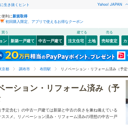
Yahoo! JAPAN
クに生き抜くヒント
と便利に
新規取得
初回購入限定、アプリで使えるお得なクーポン
検索条件を保存しました
買う
建てる
売る
57
)
札沼線
(
1
)
リノベーション
ョン
新築一戸建て
中古一戸建て
注文住宅
土地
売却査定
カ
この検索条件の新着物件通知は、
マイページ
から設定できます。
室蘭本線
(
42
)
ション・リフォーム
築古・築30年以上
（
0
）
岩手
宮城
秋田
山形
66
)
富良野線
(
8
)
谷
(
2
)
(
1
)
(
1
)
(
1
)
(
0
)
(
2
)
)
布田駅、リノベーション・リフォーム
神奈川
埼玉
千葉
茨城
32
)
釧網本線
(
16
)
東京都
調布市
布田駅
リノベーション・リフォーム済み（予定
5
)
水郡線
(
45
)
1
）
オール電化
（
0
）
長野
富山
石川
福井
ベーション・リフォーム済み（予
)
(
3
)
(
4
)
(
7
)
(
3
)
(
3
)
(
2
)
7
)
上越線
(
51
)
検索条件を保存する
台以上
（
1
）
ビルトインガレージ
（
0
）
閉じる
閉じる
お気に入りリストを見る
お気に入りリストを見る
閉じる
閉じる
て
岐阜
静岡
三重
8
)
水戸線
(
41
)
タ付インターホン
防犯カメラ
（
0
）
マイページ
（予定含む）の中古一戸建ては新築と中古の良さを兼ね備えている
)
仙山線
(
43
)
兵庫
京都
滋賀
奈良
オススメ。リノベーション済み・リフォーム済みの理想の中古一戸
)
気仙沼線
(
3
)
。
全体