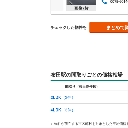
0078-6014
後藤寺線
(
画像
7
枚
東北新幹
まとめて
秋田新幹
チェックした物件を
山陽新幹
西九州新
地下鉄
札幌市営
布田駅の間取りごとの価格相場
仙台市地
東京メト
間取り（該当物件数）
東京メト
2LDK
（
3
件）
東京メト
4LDK
（
3
件）
都営浅草
物件が所在する市区町村を対象とした平均価格
都営大江