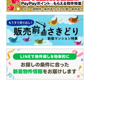
イン
(
10
)
しなの鉄道
(
20
)
津軽鉄道
(
0
)
三陸鉄道リアス線
(
6
)
仙台空港アクセス線
(
14
)
松本電鉄上高地線
(
3
)
関東鉄道常総線
(
39
)
銚子電気鉄道
(
1
)
上信電鉄上信線
(
21
)
埼玉新都市交通伊奈線
(
45
)
京成成田高速鉄道アクセス線
(
3
)
京成千葉線
(
21
)