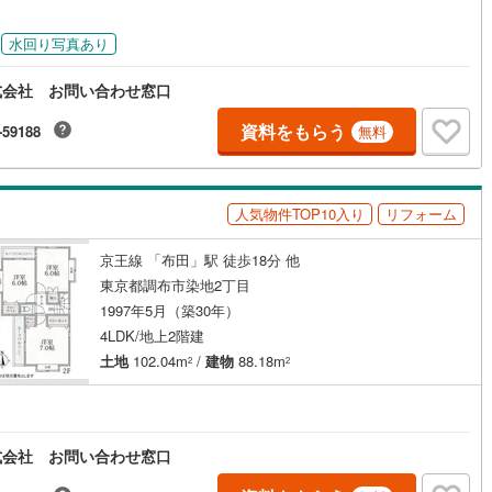
)
片町線
(
130
)
水回り写真あり
)
関西空港線
(
4
)
式会社 お問い合わせ窓口
東線
(
50
)
本四備讃線
(
3
)
資料をもらう
-59188
無料
予土線
(
2
)
徳島線
(
6
)
人気物件TOP10入り
リフォーム
)
土讃線
(
7
)
京王線 「布田」駅 徒歩18分 他
線
(
255
)
香椎線
(
19
)
東京都調布市染地2丁目
1997年5月（築30年）
)
肥薩線
(
23
)
4LDK/地上2階建
81
)
唐津線
(
13
)
土地
102.04m
/
建物
88.18m
2
2
7
)
大村線
(
12
)
40
)
日豊本線
(
219
)
式会社 お問い合わせ窓口
)
吉都線
(
9
)