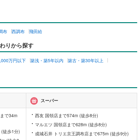
営地下鉄東山線
(
39
)
名古屋市営地下鉄名城線
(
33
)
営地下鉄桜通線
(
38
)
名古屋市営地下鉄上飯田線
(
3
)
調布
西調布
飛田給
地下鉄烏丸線
(
41
)
京都市営地下鉄東西線
(
58
)
わりから探す
tro今里筋線
(
50
)
OsakaMetro御堂筋線
(
42
)
5,000万円以下
築浅・築5年以内
築古・築30年以上
tro四つ橋線
(
14
)
OsakaMetro中央線
(
35
)
tro堺筋線
(
10
)
神戸市営地下鉄西神・山手線
(
70
)
下鉄空港線
(
5
)
福岡市地下鉄箱崎線
(
0
)
スーパー
0
)
函館市電
(
8
)
りび鉄道
(
10
)
わたらせ渓谷鐵道
(
6
)
まで34m
西友 国領店まで574m (徒歩8分)
マルエツ 国領店まで628m (徒歩8分)
行
(
19
)
会津鉄道
(
8
)
(徒歩1分)
成城石井 トリエ京王調布店まで675m (徒歩9分)
縦貫鉄道
(
2
)
しなの鉄道北しなの線
(
13
)