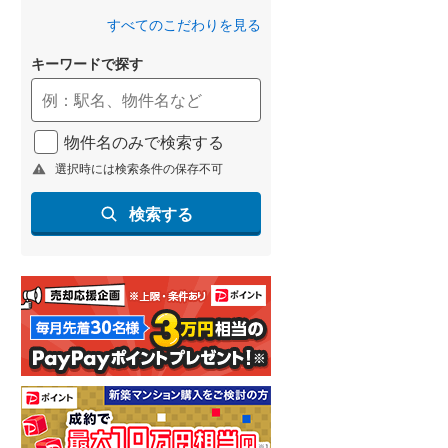
(
56
)
すべてのこだわりを見る
名古屋市営地下鉄鶴舞線
(
34
)
キーワードで探す
名古屋市営地下鉄名港線
(
8
)
OsakaMetro長堀鶴見緑地線
(
33
)
物件名のみで検索する
OsakaMetro谷町線
(
55
)
選択時には検索条件の保存不可
OsakaMetro千日前線
(
31
)
検索する
神戸市営地下鉄海岸線
(
7
)
福岡市地下鉄七隈線
(
13
)
函館市電宝来・谷地頭線
(
0
)
真岡鐵道
(
21
)
山形鉄道フラワー長井線
(
6
)
えちごトキめき鉄道妙高はねうまラ