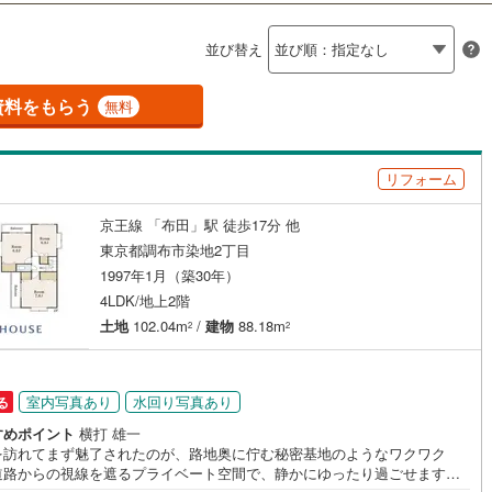
島根
岡山
広島
山口
釜石線
(
8
)
聖蹟桜ケ丘
)
(
2
)
(
15
)
(
2
)
(
3
)
(
4
)
（
0
）
バリアフリー住宅
（
0
）
(
5
)
並び替え
花輪線
(
7
)
香川
愛媛
高知
け
（
0
）
平屋・1階建て
（
0
）
保存した条件を見る
磐越東線
(
21
)
資料をもらう
無料
ルーム（納戸）
（
0
）
佐賀
長崎
熊本
大分
陸羽東線
(
28
)
74
)
米坂線
(
12
)
リフォーム
駅が始発駅
（
0
）
海まで2km以内
（
0
）
)
五能線
(
3
)
京王線 「布田」駅 徒歩17分 他
この条件で検索する
この条件で検索する
この条件で検索する
この条件で検索する
この条件で検索する
この条件で検索する
市区町村以下を選択
市区町村を選択す
駅を選択する
東京都調布市染地2丁目
49
)
白新線
(
24
)
建ち方、日当たり
1997年1月（築30年）
越後線
(
41
)
4LDK/地上2階
以上
（
1
）
角地
（
0
）
土地
102.04m
/
建物
88.18m
2
2
ライン（宇都宮～逗子）
湘南新宿ライン（前橋～小田原）
1
）
(
400
)
室内写真あり
水回り写真あり
る
)
内房線
(
107
)
すめポイント
横打 雄一
)
鹿島線
(
0
)
を訪れてまず魅了されたのが、路地奥に佇む秘密基地のようなワクワク
ダイニング15畳以上
道路からの視線を遮るプライベート空間で、静かにゆったり過ごせます。
)
東海道本線
(
192
)