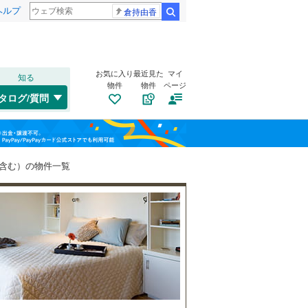
ヘルプ
倉持由香
検索
お気に入り
最近見た
マイ
知る
物件
物件
ページ
千歳線
(
12
)
タログ/質問
日高本線
(
1
)
福島
宗谷本線
(
14
)
(
5
)
(
8
)
(
19
)
栃木
群馬
山梨
東北本線
(
469
)
含む）の物件一覧
川越線
(
101
)
トイレ２か所
（
2
）
(
5
)
(
1
)
(
0
)
吾妻線
(
11
)
太陽光発電システム
（
0
）
日光線
(
45
)
仙石線
(
47
)
和歌山
大船渡線
(
13
)