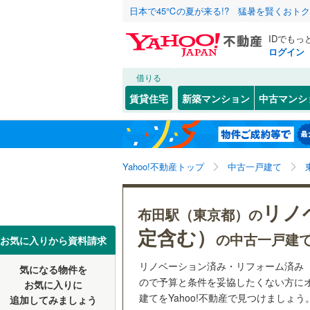
日本で45℃の夏が来る!? 猛暑を賢くおト
IDでもっ
ログイン
借りる
北海道
JR
北海道
函館本線
(
こだわり条件
リフォーム、
賃貸住宅
新築マンション
中古マンシ
石勝線
(
1
)
リノベー
東北
青森
（
4
）
根室本線
(
幡ケ
(
3
)
(
0
)
(
1
関東
東京
石北本線
(
Yahoo!不動産トップ
中古一戸建て
設備
常磐線
(
29
床暖房
（
信越・北陸
新潟
リノ
布田駅（東京都）の
つつじケ丘
(
5
)
(
1
高崎線
(
22
駐車場2
定含む）
の中古一戸建
東海
愛知
お気に入りから資料請求
両毛線
(
10
ＴＶモニ
(
1
)
リノベーション済み・リフォーム済み
烏山線
(
33
気になる物件を
（
2
）
近畿
大阪
ので予算と条件を妥協したくない方に
お気に入りに
石巻線
(
17
建てをYahoo!不動産で見つけましょう
追加してみましょう
間取り、居室