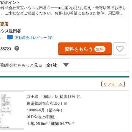
すめポイント
ッキあり
（
1
）
◇株式会社東宝ハウス世田谷◇━━■ご案内方法お迎え・最寄駅等でお待ち
14
)
七尾線
(
7
)
せ、ご来社などご相談ください。お客様の希望に合わせた物件、周辺環境
もご案内をいたします。■ご予約方法直接お電話ください。メールでのご予
高山本線（JR西日本）
(
7
)
施工・品質・工法関連
承ります。突然のご来店でも対応可能です。事前に鍵の手配が必要な場合
奨店
ざいます。お早目にご連絡をいただけると、大変スムーズです。■その他、
JR西日本）
(
5
)
湖西線
(
21
)
ハウス世田谷
震、制震構造
住宅性能評価付き
（
0
）
ご相談もお気軽にどうぞ！◎ファイナンシャルプランナーによるライフシ
不動産会社レビュー 2件
-.--
レーション・生活収支のキャッシュフローを分かりやすくグラフに表示・
福知山線
(
102
)
様のライフプランに合った資金計画のご提案・効果的な生命保険の見直し
資料をもらう
-55723
無料
宅ローンのご相談・繰り上げ返済は「いつ」、「どのくらい」するのが効
15
)
播但線
(
23
)
応
？・どこの銀行で借りるとお得なの？・適切な借入額は？■キッズスペース
ざいます☆DVD、おもちゃ、絵本、ぬりえなど充実させております。資料
)
津山線
(
12
)
不動産会社をもっと見る（
全
1
社
）
は【下部オレンジ色資料請求ボタン】よりお問い合わせください！
ン内見(相談)可
（
0
）
IT重説可
（
3
）
)
伯備線
(
18
)
ン対応とは？
リフォーム
)
呉線
(
39
)
山口線
(
14
)
京王線 「布田」駅 徒歩13分 他
東京都調布市布田6丁目
7
)
美祢線
(
2
)
1998年6月（築29年）
3LDK/地上2階建
因美線
(
22
)
土地
95.9m
/
建物
94.77m
2
2
草津線
(
22
)