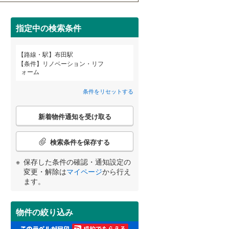
田沢湖線
(
8
)
(
9
)
(
16
)
(
16
)
間取り変更可能
（
0
）
八戸線
(
7
)
指定中の検索条件
3階建て以上
（
0
）
磐越西線
(
26
)
路線・駅
布田駅
宮崎
鹿児島
沖縄
条件
リノベーション・リフ
陸羽西線
(
17
)
ォーム
左沢線
(
6
)
条件をリセットする
小学校まで1km以内
（
3
）
津軽線
(
3
)
する
る
条件をリセットする
条件をリセットする
条件をリセットする
条件をリセットする
条件をリセットする
条件をリセットする
こ
新着物件通知を受け取る
の
信越本線
(
72
)
検
索
弥彦線
(
13
)
検索条件を保存する
南道路
（
0
）
条
総武本線
(
152
)
件
保存した条件の確認・通知設定の
で
変更・解除は
マイページ
から行え
通
ます。
知
京葉線
(
28
)
を
受
久留里線
(
33
)
物件の絞り込み
け
山手線
(
53
)
取