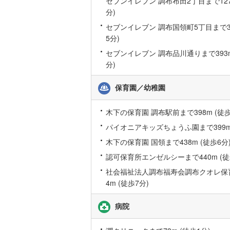
セブンイレブン 調布布田2丁目まで127
分)
いすみ鉄
セブンイレブン 調布国領町5丁目まで33
5分)
IGRいわ
セブンイレブン 調布品川通りまで393m
分)
弘南鉄道
由利高原
保育園／幼稚園
長野電鉄
木下の保育園 調布駅前まで398m (徒歩
宇都宮ラ
パイオニアキッズちょうふ園まで399m 
鹿島臨海
木下の保育園 国領まで438m (徒歩6分
認可保育所エンゼルシーまで440m (徒
小湊鐵道
(
社会福祉法人調布福寿会調布クオレ保
上毛電気
4m (徒歩7分)
流鉄流山
病院
京成本線
(