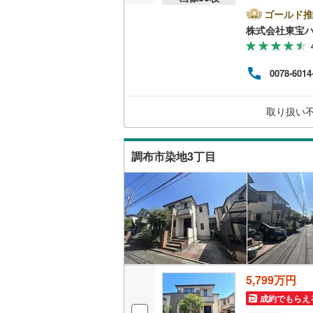
室内
増え
ゴールド推
南武線
(
47
ショ
キッチン
株式会社東宝
レン
横浜線
(
21
上で
独立型キ
させ
0078-6014
相模線
(
17
申告
販売、価格、
五日市線
(
取り扱い
即入居可
篠ノ井線
(
常磐線（
調布市染地3丁目
浴室
伊東線
(
29
浴室乾燥
身延線
(
70
収納
武豊線
(
7
)
ウォーク
関西本線（
（
1
）
5,799万円
参宮線
(
5
)
バルコニー、
成約でもらえ
大糸線（J