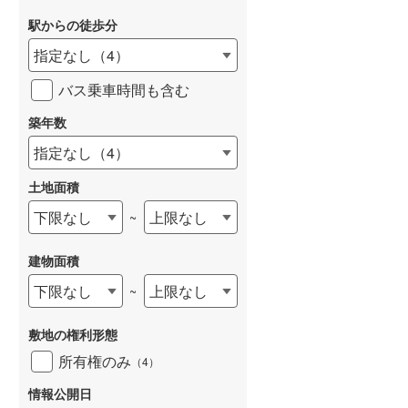
和歌山線
(
32
)
駅からの徒歩分
指定なし
（
4
）
東西線
(
29
)
バス乗車時間も含む
予讃線
(
82
)
築年数
高徳線
(
24
)
指定なし
（
4
）
牟岐線
(
7
)
土地面積
山陽本線（JR九州）
(
9
)
下限なし
上限なし
~
篠栗線
(
8
)
指宿枕崎線
(
57
)
建物面積
下限なし
上限なし
~
筑肥線
(
20
)
久大本線
(
27
)
敷地の権利形態
日田彦山線
(
10
)
所有権のみ
（
4
）
筑豊本線
(
32
)
情報公開日