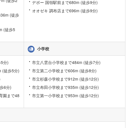
m (徒歩2
デポー 国領駅前まで680m (徒歩9分)
オオゼキ 調布店まで696m (徒歩9分)
道
(
3
)
北越急行ほくほく線
(
2
)
6m (徒歩
て銀河鉄道
(
14
)
青い森鉄道
(
20
)
 (徒歩5
弘南線
(
0
)
弘南鉄道大鰐線
(
3
)
鉄道鳥海山ろく線
(
0
)
福島交通飯坂線
(
20
)
小学校
長野線
(
16
)
上田電鉄別所線
(
5
)
5分)
市立八雲台小学校まで484m (徒歩7分)
イトレール
(
29
)
関東鉄道竜ケ崎線
(
13
)
(徒歩5分)
市立第二小学校まで606m (徒歩8分)
鉄道大洗鹿島線
(
25
)
ひたちなか海浜鉄道湊線
(
18
)
)
市立杉森小学校まで912m (徒歩12分)
歩6分)
市立布田小学校まで935m (徒歩12分)
29
)
千葉都市モノレール
(
65
)
育園まで48
市立第一小学校まで953m (徒歩12分)
鉄道上毛線
(
38
)
秩父鉄道
(
56
)
線
(
20
)
つくばエクスプレス
(
83
)
152
)
京成押上線
(
10
)