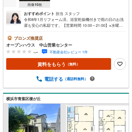
画像
10
枚
おすすめポイント
担当 スタッフ
令和8年1月リフォーム済。浴室乾燥機付きで雨の日のお洗
濯も安心の私邸です。【営業時間 10:00～21:00】※水曜定
休上記時間はお電話が繋がりやすくなっております。ぜひ
お気軽にご連絡ください！現地を見学される場合は「室
ブロンズ推奨店
内・現地を見学する（無料）」ボタンよりご希望の日時を
オープンハウス 中山営業センター
ご記入いただけますとスムーズにご案内が可能です。◎現
-.--
不動産会社レビュー 1件
地のご案内について・平日や夜遅い時間帯もご案内が可
能 ※定休日を除く・経験豊富なスタッフが物件詳細を丁寧
資料をもらう
（無料）
にご説明いたします。・車でご自宅や最寄り駅等、ご指定
の場所まで送迎します。・チャイルドシートのご用意ござ
います。◎個別FP相談会 無料物件のご紹介だけでなく住
電話する
（通話料無料）
宅ローン・資金のご相談、まずは家探しについて話を聞き
たいという方も大歓迎です！年間8000棟以上の限定物件を
発表しているオープンハウスだから出会える物件が多数ご
横浜市青葉区榎が丘
ざいます。ぜひお気軽にご連絡・ご相談ください！※限定物
件:当社のみ、もしくは当社を含めた数社でのみご紹介可能
なオープンハウス・ディベロップメントの物件