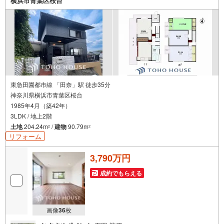
横浜市青葉区桜台
東急田園都市線 「田奈」駅 徒歩35分
神奈川県横浜市青葉区桜台
1985年4月（築42年）
3LDK / 地上2階
土地
204.24m
/
建物
90.79m
2
2
リフォーム
3,790万円
成約でもらえる
画像
36
枚