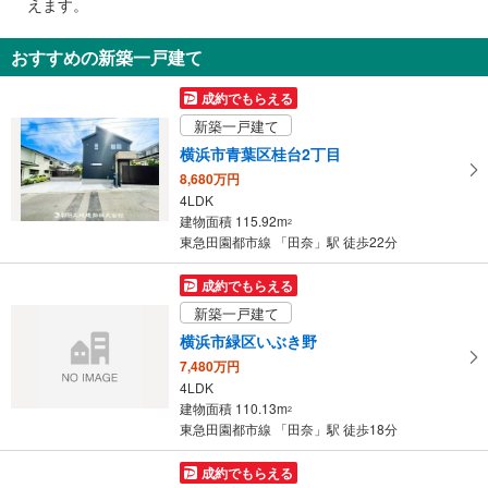
えます。
通
知
おすすめの新築一戸建て
を
受
成約でもらえる
け
新築一戸建て
取
横浜市青葉区桂台2丁目
る
8,680万円
・
4LDK
条
建物面積 115.92m
2
件
東急田園都市線 「田奈」駅 徒歩22分
を
マ
成約でもらえる
イ
新築一戸建て
ペ
横浜市緑区いぶき野
ー
7,480万円
ジ
4LDK
に
建物面積 110.13m
2
保
東急田園都市線 「田奈」駅 徒歩18分
存
す
成約でもらえる