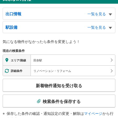
出口情報
一覧を見る
出口
駅設備
一覧を見る
田奈町、しらとり台、国道２４６号線
バリアフリー状況
気になる物件がなかったら
条件を変更しよう！
※段差なしでの移動経路
（○：有り △：要駅員設備 ×：無し）
現在の検索条件
地上⇔改札⇔ホーム：○
エレベータ
田奈駅
エリア/路線
・各ホーム⇔改札
トイレ
リノベーション・リフォーム
詳細条件
《多機能トイレ》
こ
・改札内
新着物件通知を受け取る
その他
の
検
・ＡＥＤ
索
・点字運賃表
検索条件を保存する
・点字シール
条
件
保存した条件の確認・通知設定の変更・解除は
マイページ
から行
で