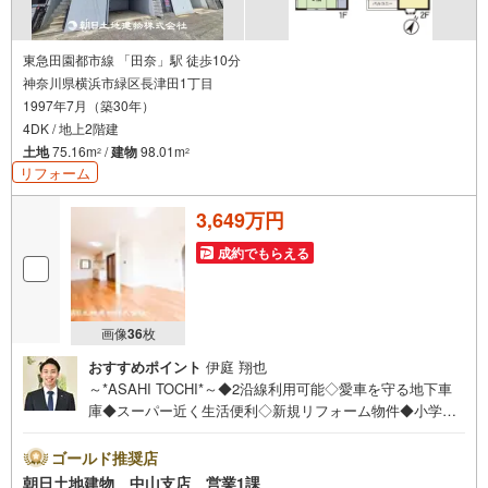
東急田園都市線 「田奈」駅 徒歩10分
神奈川県横浜市緑区長津田1丁目
1997年7月（築30年）
4DK / 地上2階建
土地
75.16m
/
建物
98.01m
2
2
リフォーム
3,649万円
成約でもらえる
画像
36
枚
おすすめポイント
伊庭 翔也
～*ASAHI TOCHI*～◆2沿線利用可能◇愛車を守る地下車
庫◆スーパー近く生活便利◇新規リフォーム物件◆小学
校・中学校近く子育て安心* * * * 住まい、安心のおとりつ
ぎ * * * *おかげさまで40周年を迎えることができました♪ご
ゴールド推奨店
成約件数6万件達成!!☆当日のご見学も対応可能です！☆JR
朝日土地建物 中山支店 営業1課