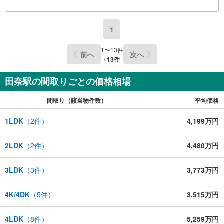
1
1
〜
13
件
前へ
次へ
/
13
件
田奈駅の間取りごとの価格相場
間取り（該当物件数）
平均価格
1LDK
（
2
件）
4,199万円
2LDK
（
2
件）
4,480万円
3LDK
（
3
件）
3,773万円
4K/4DK
（
5
件）
3,515万円
4LDK
（
8
件）
5,259万円