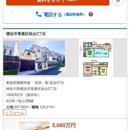
す。色々廻ったけど良い物件が無いなぁ・・頭金無くても
平気・・？お家の買替えってどうするの・・？etc.まずは
何でもお気軽にご相談ください！有資格者が丁寧にご説明
電話する
（通話料無料）
させていただきます！お問い合わせをお待ちしております!!
横浜市青葉区桂台2丁目
東急田園都市線 「田奈」駅 徒歩27分
神奈川県横浜市青葉区桂台2丁目
1992年2月（築35年）
4LDK / 地上2階建
土地
207.92m
/
建物
124.21m
2
2
リフォーム
5,680万円