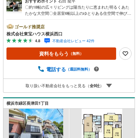
おすすめポイント
石田 龍平
〇約18帖の広々リビングは陽当たりに恵まれた明るくあた
たかな大空間〇全居室6帖以上のゆとりある住空間で伸びや
かな暮らしを実現〇スーパー・コンビニなどが近くに揃っ
た快適な住環境ーーーーYahoo！ 不動産キャンペーン対象
ゴールド推奨店
店舗ーーーー当店で物件を成約するとPayPayボーナスライ
株式会社東宝ハウス横浜西口
トがもらえる「Yahoo！ 不動産 物件ご成約キャンペーン」
4.8
不動産会社レビュー 42件
の対象になります。「資料をもらう」「見学予約をする」
ボタンからお問い合わせください。※必ずYahoo！ JAPAN I
資料をもらう
（無料）
Dでログインしてください。※PayPayボーナスライトは出
金と譲渡はできません。有効期限は付与日から60日です。
ーーーーーーーーーーーーーーーーーーーーーーーーーー
電話する
（通話料無料）
紹介金融機関/都市銀行利率/年利 0.95％（変動金利）※上記
金利は 2026年8月時点 のものであり、実際の適用金利は融
取り扱い不動産会社をもっと見る（
全
9
社
）
資実行時のものとなります。金利情勢により表記の返済額
と異なる場合があります。ーーーーーーーーーーーーーー
ーーーーーーーーーーー
横浜市緑区長津田1丁目