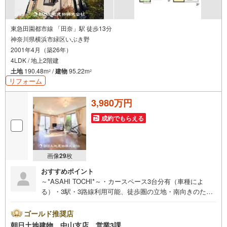
東急田園都市線 「田奈」駅 徒歩13分
神奈川県横浜市緑区いぶき野
2001年4月（築26年）
4LDK / 地上2階建
土地
190.48m
/
建物
95.22m
2
2
リフォーム
3,980万円
成約でもらえる
画像
29
枚
おすすめポイント
～*ASAHI TOCHI*～・カースペース3台分有（車種によ
る）・3駅・3路線利用可能、徒歩圏の立地・南向きのため
陽当り良好* * * * 住まい、安心のおとりつぎ * * * *おかげさ
まで40周年を迎えることができました！ご成約件数6万件達
ゴールド推奨店
成!!・当日のご見学も対応可能です！・JR横浜線「中山」
朝日土地建物 中山支店 営業3課