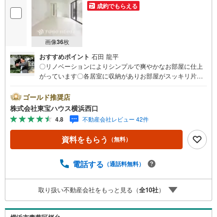
成約でもらえる
画像
36
枚
おすすめポイント
石田 龍平
〇リノベーションによりシンプルで爽やかなお部屋に仕上
がっています〇各居室に収納がありお部屋がスッキリ片付
きます〇雨の日や花粉の季節のお洗濯にうれしい浴室乾燥
機付きーーーーYahoo！ 不動産キャンペーン対象店舗ーー
ゴールド推奨店
ーー当店で物件を成約するとPayPayボーナスライトがもら
株式会社東宝ハウス横浜西口
える「Yahoo！ 不動産 物件ご成約キャンペーン」の対象に
4.8
不動産会社レビュー 42件
なります。「資料をもらう」「見学予約をする」ボタンか
らお問い合わせください。※必ずYahoo！ JAPAN IDでログ
資料をもらう
（無料）
インしてください。※PayPayボーナスライトは出金と譲渡
はできません。有効期限は付与日から60日です。ーーーー
ーーーーーーーーーーーーーーーーーーーーーー紹介金融
電話する
（通話料無料）
機関/都市銀行利率/年利 0.95％（変動金利）※上記金利は 2
026年8月時点 のものであり、実際の適用金利は融資実行時
取り扱い不動産会社をもっと見る（
全
10
社
）
のものとなります。金利情勢により表記の返済額と異なる
場合があります。ーーーーーーーーーーーーーーーーーー
ーーーーーーー