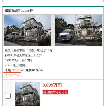
タッフまでお問合せくださいませ！■周辺の教育施設やスー
パー、ドラックストア等の情報、災害情報等がわかる「物
横浜市緑区いぶき野
件レポート」お渡します■他の物件と併せてご案内もOK-ご
自宅や指定場所から無料送迎もOK-当日見学もOKです！
東急田園都市線 「田奈」駅 徒歩14分
神奈川県横浜市緑区いぶき野
1990年3月（築37年）
4DK / 地上2階建
土地
130.78m
/
建物
81.97m
2
2
リフォーム
3,699万円
成約でもらえる