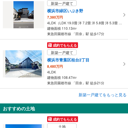
る
新築一戸建て
横浜市緑区いぶき野
7,380万円
4LDK（LDK 19.0畳 洋 7.2畳 洋 5.8畳 洋 5.3畳 洋 4.5畳）
建物面積 110.13m
2
東急田園都市線 「田奈」駅 徒歩17分
成約でもらえる
新築一戸建て
横浜市青葉区桂台2丁目
8,480万円
4LDK
建物面積 108.47m
2
東急田園都市線 「田奈」駅 徒歩21分
成約でもらえる
新築一戸建てをもっと見る
新築一戸建て
おすすめの土地
横浜市緑区いぶき野
7,380万円
成約でもらえる
4LDK（＋パントリー）
土地
建物面積 110.13m
2