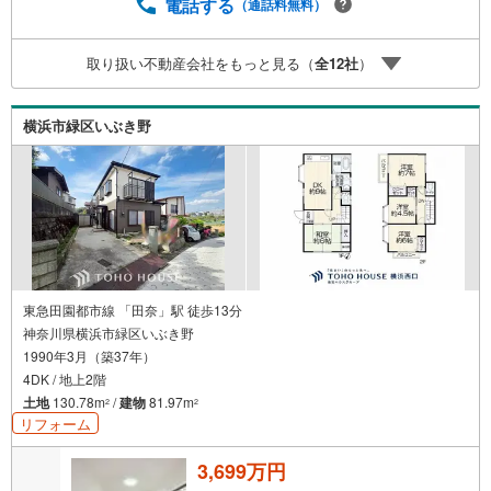
から60日です。ーーーーーーーーーーーーーーーーーーー
電話する
（通話料無料）
ーーーーーーー紹介金融機関/都市銀行利率/年利 0.95％
（変動金利）※上記金利は 2026年8月時点 のものであり、
取り扱い不動産会社をもっと見る（
全
12
社
）
実際の適用金利は融資実行時のものとなります。金利情勢
により表記の返済額と異なる場合があります。ーーーーー
ーーーーーーーーーーーーーーーーーーーー
横浜市緑区いぶき野
東急田園都市線 「田奈」駅 徒歩13分
神奈川県横浜市緑区いぶき野
1990年3月（築37年）
4DK / 地上2階
土地
130.78m
/
建物
81.97m
2
2
リフォーム
3,699万円