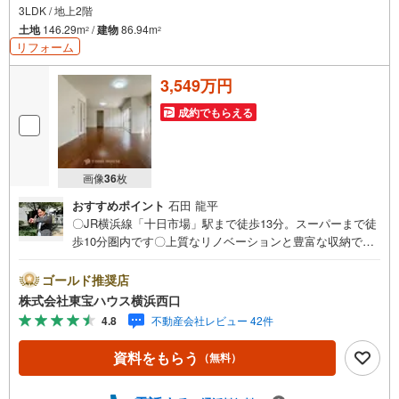
3LDK / 地上2階
土地
146.29m
/
建物
86.94m
2
2
リフォーム
3,549万円
成約でもらえる
画像
36
枚
おすすめポイント
石田 龍平
〇JR横浜線「十日市場」駅まで徒歩13分。スーパーまで徒
歩10分圏内です〇上質なリノベーションと豊富な収納で快
適な生活空間に〇食洗機や浴室乾燥機など生活を快適にし
てくれる設備も充実していますーーーーYahoo！ 不動産キ
ゴールド推奨店
ャンペーン対象店舗ーーーー当店で物件を成約するとPayP
株式会社東宝ハウス横浜西口
ayボーナスライトがもらえる「Yahoo！ 不動産 物件ご成約
4.8
不動産会社レビュー 42件
キャンペーン」の対象になります。「資料をもらう」「見
学予約をする」ボタンからお問い合わせください。※必ずY
資料をもらう
（無料）
ahoo！ JAPAN IDでログインしてください。※PayPayボー
ナスライトは出金と譲渡はできません。有効期限は付与日