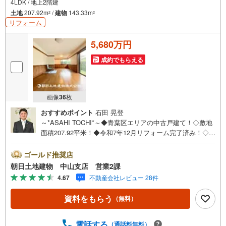
4LDK / 地上2階建
土地
207.92m
/
建物
143.33m
2
2
リフォーム
5,680万円
成約でもらえる
画像
36
枚
おすすめポイント
石田 晃登
～*ASAHI TOCHI*～◆青葉区エリアの中古戸建て！◇敷地
面積207.92平米！◆令和7年12月リフォーム完了済み！◇南
側にお庭があります！◆地下車庫1台分あり！* * * * 住ま
い、安心のおとりつぎ * * * *おかげさまで42周年を迎える
ゴールド推奨店
ことができました♪ご成約件数7万件達成!!☆当日のご見学
朝日土地建物 中山支店 営業2課
も対応可能です！☆JR横浜線「中山」駅徒歩1分！☆ご予
4.67
不動産会社レビュー 28件
約は『朝日土地建物中山店』まで！朝日土地建物グループ
は地域密着を合言葉に全13店舗でその地域No.1を目指して
資料をもらう
（無料）
おります。広告掲載していない物件も多数ございます。
色々廻ったけど良い物件が無いなぁ・・頭金無くても平
気・・？お家の買替えってどうするの・・？etc.まずは何
電話する
（通話料無料）