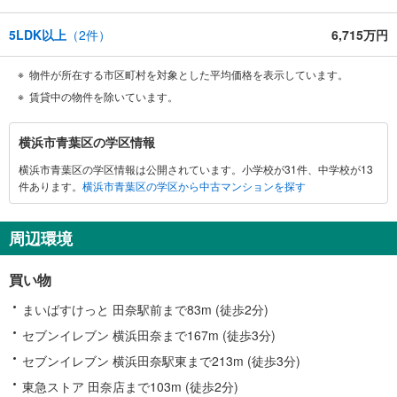
5LDK以上
（
2
件）
6,715万円
物件が所在する市区町村を対象とした平均価格を表示しています。
賃貸中の物件を除いています。
横
横浜市青葉区の学区情報
浜
横浜市青葉区の学区情報は公開されています。小学校が31件、中学校が13
市
件あります。
横浜市青葉区の学区から中古マンションを探す
青
葉
区
周辺環境
に
関
買い物
す
る
まいばすけっと 田奈駅前まで83m (徒歩2分)
情
セブンイレブン 横浜田奈まで167m (徒歩3分)
報
セブンイレブン 横浜田奈駅東まで213m (徒歩3分)
東急ストア 田奈店まで103m (徒歩2分)