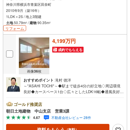
神奈川県横浜市青葉区田奈町
2010年9月（築16年）
1LDK＋2S / 地上3階建
土地
50.79m
/
建物
90.35m
2
2
リフォーム
4,199万円
成約でもらえる
画像
36
枚
おすすめポイント
滝村 徳洋
～*ASAHI TOCHI*～◆駅まで徒歩4分の好立地◇周辺環境
良好◆カースペース1台◇広々としたLDK16帖◆通風良好* *
* * 住まい、安心のおとりつぎ * * * *おかげさまで42周年を
迎えることができました♪ご成約件数7万件達成!!☆当日の
ゴールド推奨店
ご見学も対応可能です！☆JR横浜線「中山」駅徒歩1分！
朝日土地建物 中山支店 営業3課
☆ご予約は『朝日土地建物中山店』まで！朝日土地建物グ
4.67
不動産会社レビュー 28件
ループは地域密着を合言葉に全13店舗でその地域No.1を目
指しております。広告掲載していない物件も多数ございま
資料をもらう
（無料）