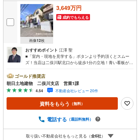
3,649万円
成約でもらえる
画像
12
枚
おすすめポイント
江澤 聖
■「室内・現地を見学する」ボタンより予約頂くとスムー
ズ！当店は二俣川駅北口から徒歩1分の立地！青い看板が目
印です。■接客スペースとDVDや遊び道具が揃ったキッズコ
ーナーなど、お子様にも退屈せずにお過ごし頂けます。■
ゴールド推奨店
テレワークで作業効率のUP化オウチ時間で人生を豊かにす
朝日土地建物 二俣川支店 営業1課
るためにONとOFFを切り替えて、家族との時間も増えて幸
4.54
不動産会社レビュー 20件
せマイホームを！■ 住宅ローンのご相談承ります。■住まい
選びはフィーリングも大切です。現地の空気や雰囲気を感
資料をもらう
（無料）
じてみましょう。営業スタッフまでお問合せくださいま
せ。■当日の現地見学も承ります。物件は内装や質感なども
そうですが住まい選びはフィーリングも大切です。現地の
電話する
（通話料無料）
空気や雰囲気を感じてみましょう。住まいを決める大切な
情報ですお客様のこだわりを聞かせてください！■ ご来店
取り扱い不動産会社をもっと見る（
全
6
社
）
時にはお車の無料提携駐車場ございます。詳しくは営業ス