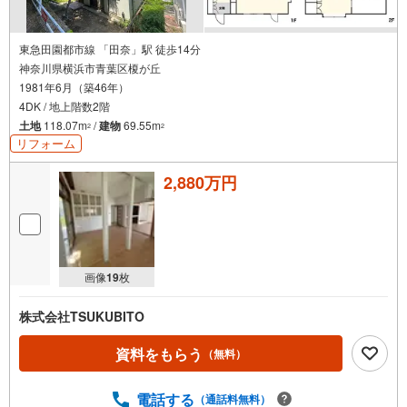
東急田園都市線 「田奈」駅 徒歩14分
神奈川県横浜市青葉区榎が丘
1981年6月（築46年）
4DK / 地上階数2階
土地
118.07m
/
建物
69.55m
2
2
リフォーム
2,880万円
画像
19
枚
株式会社TSUKUBITO
資料をもらう
（無料）
電話する
（通話料無料）