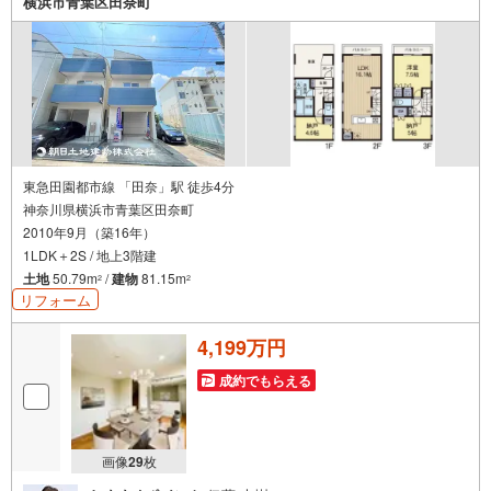
横浜市青葉区田奈町
車時の消毒、除菌シート等を常備しております〇物件見学
用に使い捨てスリッパ・使い捨て手袋をご用意します。
東急田園都市線 「田奈」駅 徒歩4分
神奈川県横浜市青葉区田奈町
2010年9月（築16年）
1LDK＋2S / 地上3階建
土地
50.79m
/
建物
81.15m
2
2
リフォーム
4,199万円
成約でもらえる
画像
29
枚