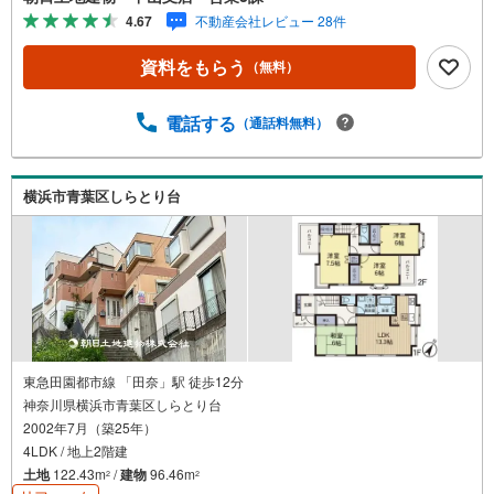
駅徒歩1分！・ご予約は『朝日土地建物中山店』まで！朝日
4.67
不動産会社レビュー 28件
土地建物グループは地域密着を合言葉に全13店舗でその地
域No.1を目指しております。広告掲載していない物件も多
資料をもらう
（無料）
数ございます。色々廻ったけど良い物件が無いなぁ・・頭
金無くても平気・・？お家の買替えってどうするの・・？e
tc.まずは何でもお気軽にご相談ください！有資格者が丁寧
電話する
（通話料無料）
にご説明させていただきます！お問い合わせをお待ちして
おります!!地域密着だからこそ‥豊富な物件情報と“街”のご
紹介我々だからこその‥ご提案とおもてなし心から「よか
横浜市青葉区しらとり台
った」と思える住まい、安心のおとりつぎ。朝日土地建物
中山支店でご来店をお待ちしております！
東急田園都市線 「田奈」駅 徒歩12分
神奈川県横浜市青葉区しらとり台
2002年7月（築25年）
4LDK / 地上2階建
土地
122.43m
/
建物
96.46m
2
2