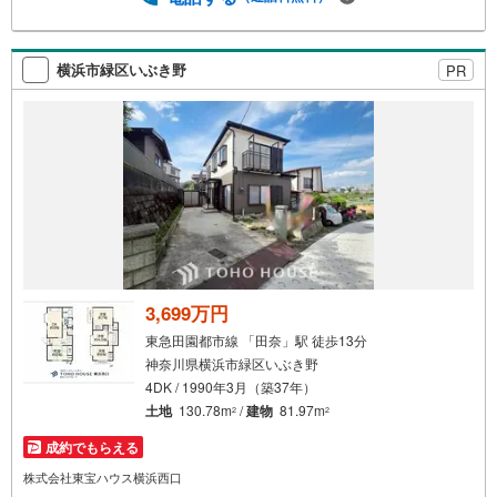
でもお気軽にご相談ください！有資格者が丁寧にご説明さ
せていただきます！お問い合わせをお待ちしております!!
横浜市緑区いぶき野
PR
3,699万円
東急田園都市線 「田奈」駅 徒歩13分
神奈川県横浜市緑区いぶき野
4DK / 1990年3月（築37年）
土地
130.78m
/
建物
81.97m
2
2
成約でもらえる
株式会社東宝ハウス横浜西口