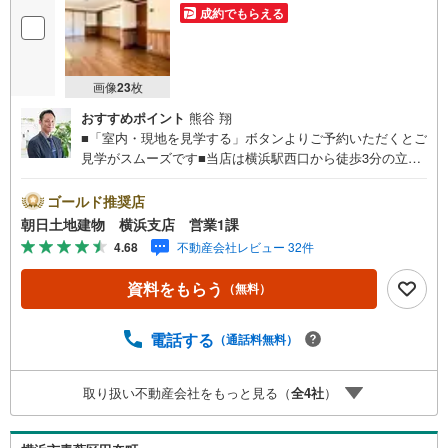
成約でもらえる
画像
23
枚
おすすめポイント
熊谷 翔
■「室内・現地を見学する」ボタンよりご予約いただくとご
見学がスムーズです■当店は横浜駅西口から徒歩3分の立
地！青い看板が目印開放的な接客スペースとDVDや遊び道
具が揃ったキッズコーナーやおむつ替えができる授乳室も
ゴールド推奨店
完備お子様連れでも安心です。提携駐車場もございます■ご
朝日土地建物 横浜支店 営業1課
来場の際は、事前にご予約をお願いします■「室内・現地を
4.68
不動産会社レビュー 32件
見学する」ボタンよりご予約頂くとスムーズ！■現地ご案内
■お客様の貴重なお時間の中でご希望の情報をご案内しま
資料をもらう
（無料）
す。おおよその所要時間や内容は下記をご参考ください〇
ご希望条件のご相談（30分～）〇資金計画のご相談（30分
～）〇現地/物件見学（30分～）〇周辺環境のご紹介（30分
電話する
（通話料無料）
～）■ライフスタイルは人により様々■ご家族の思いを受け
止めて設計致します。私達は様々なご要望にお応え致しま
取り扱い不動産会社をもっと見る（
全
4
社
）
す！【コロナウイルス予防対策実施中】〇ご入店時の検温
とアルコール除菌を設置しております〇接客ブースでは、
お席の間隔を通常より広くお取りします〇全営業車に乗降