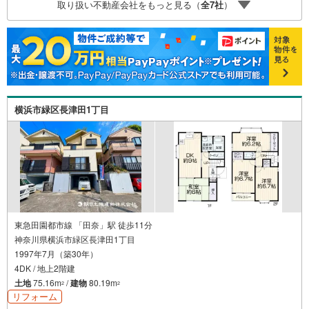
取り扱い不動産会社をもっと見る（
全
7
社
）
す！お問い合わせをお待ちしております!!
横浜市緑区長津田1丁目
東急田園都市線 「田奈」駅 徒歩11分
神奈川県横浜市緑区長津田1丁目
1997年7月（築30年）
4DK / 地上2階建
土地
75.16m
/
建物
80.19m
2
2
リフォーム