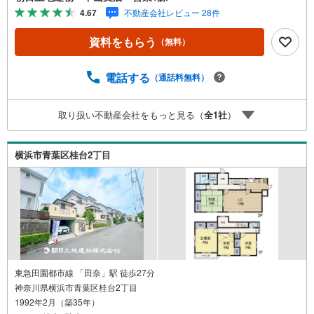
横浜線「中山」駅徒歩1分！☆ご予約は『朝日土地建物中山
4.67
不動産会社レビュー 28件
店』まで！朝日土地建物グループは地域密着を合言葉に全1
3店舗でその地域No.1を目指しております。広告掲載してい
資料をもらう
（無料）
ない物件も多数ございます。色々廻ったけど良い物件が無
いなぁ・・頭金無くても平気・・？お家の買替えってどう
するの・・？etc.まずは何でもお気軽にご相談ください！
電話する
（通話料無料）
有資格者が丁寧にご説明させていただきます！お問い合わ
せをお待ちしております!!
取り扱い不動産会社をもっと見る（
全
1
社
）
横浜市青葉区桂台2丁目
東急田園都市線 「田奈」駅 徒歩27分
神奈川県横浜市青葉区桂台2丁目
1992年2月（築35年）