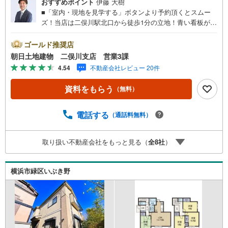
おすすめポイント
伊藤 大樹
■「室内・現地を見学する」ボタンより予約頂くとスムー
ズ！当店は二俣川駅北口から徒歩1分の立地！青い看板が目
印です。■接客スペースとDVDや遊び道具が揃ったキッズコ
ーナーなど、お子様にも退屈せずにお過ごし頂けます。■
ゴールド推奨店
テレワークで作業効率のUP化オウチ時間で人生を豊かにす
朝日土地建物 二俣川支店 営業3課
るためにONとOFFを切り替えて、家族との時間も増えて幸
4.54
不動産会社レビュー 20件
せマイホームを！■ 住宅ローンのご相談承ります。■住まい
選びはフィーリングも大切です。現地の空気や雰囲気を感
資料をもらう
（無料）
じてみましょう。営業スタッフまでお問合せくださいま
せ。■当日の現地見学も承ります。物件は内装や質感なども
そうですが住まい選びはフィーリングも大切です。現地の
電話する
（通話料無料）
空気や雰囲気を感じてみましょう。住まいを決める大切な
情報ですお客様のこだわりを聞かせてください！■ ご来店
取り扱い不動産会社をもっと見る（
全
8
社
）
時にはお車の無料提携駐車場ございます。詳しくは営業ス
タッフまでお問合せくださいませ！■周辺の教育施設やスー
パー、ドラックストア等の情報、災害情報等がわかる「物
横浜市緑区いぶき野
件レポート」お渡します■他の物件と併せてご案内もOK-ご
自宅や指定場所から無料送迎もOK-当日見学もOKです！