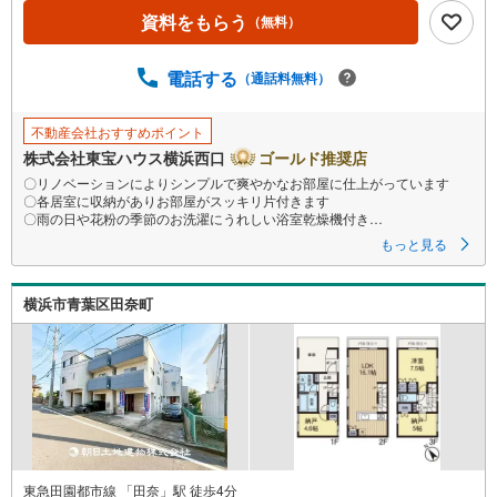
資料をもらう
（無料）
電話する
（通話料無料）
不動産会社おすすめポイント
株式会社東宝ハウス横浜西口
ゴールド推奨店
〇リノベーションによりシンプルで爽やかなお部屋に仕上がっています
〇各居室に収納がありお部屋がスッキリ片付きます
〇雨の日や花粉の季節のお洗濯にうれしい浴室乾燥機付き
ーーーーYahoo！ 不動産キャンペーン対象店舗ーーーー
もっと見る
当店で物件を成約するとPayPayボーナスライトがもらえる
「Yahoo！ 不動産 物件ご成約キャンペーン」の対象になります。
「資料をもらう」「見学予約をする」ボタンからお問い合わせください。
横浜市青葉区田奈町
※必ずYahoo！ JAPAN IDでログインしてください。
※PayPayボーナスライトは出金と譲渡はできません。有効期限は付与日か
ら60日です。
ーーーーーーーーーーーーーーーーーーーーーーーーーー
紹介金融機関/都市銀行
利率/年利 0.95％（変動金利）
※上記金利は 2026年8月時点 のものであり、実際の適用金利は融資実行時
のものとなります。金利情勢により表記の返済額と異なる場合がありま
す。
ーーーーーーーーーーーーーーーーーーーーーーーーー
東急田園都市線 「田奈」駅 徒歩4分