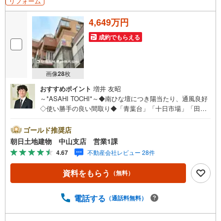
リフォーム
4,649万円
成約でもらえる
画像
28
枚
おすすめポイント
増井 友昭
～*ASAHI TOCHI*～◆南ひな壇につき陽当たり、通風良好
◇使い勝手の良い間取り◆「青葉台」「十日市場」「田
奈」駅の3駅2路線利用◇前面道路6.5mで、駐車をしやすい
です◆小学校の近い子育て環境* * * * 住まい、安心のおと
ゴールド推奨店
りつぎ * * * *おかげさまで42周年を迎えることができまし
朝日土地建物 中山支店 営業1課
た♪ご成約件数7万件達成!!☆当日のご見学も対応可能で
4.67
不動産会社レビュー 28件
す！☆JR横浜線「中山」駅徒歩1分！☆ご予約は『朝日土
地建物中山店』まで！朝日土地建物グループは地域密着を
資料をもらう
（無料）
合言葉に全13店舗でその地域No.1を目指しております。広
告掲載していない物件も多数ございます。色々廻ったけど
良い物件が無いなぁ・・頭金無くても平気・・？お家の買
電話する
（通話料無料）
替えってどうするの・・？etc.まずは何でもお気軽にご相
談ください！有資格者が丁寧にご説明させていただきま