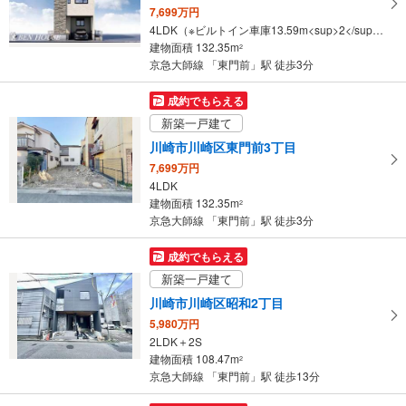
7,699万円
・
4LDK（※ビルトイン車庫13.59m<sup>2</sup>）
条
建物面積 132.35m
2
件
京急大師線 「東門前」駅 徒歩3分
を
マ
成約でもらえる
イ
新築一戸建て
ペ
川崎市川崎区東門前3丁目
ー
7,699万円
ジ
4LDK
に
建物面積 132.35m
2
保
京急大師線 「東門前」駅 徒歩3分
存
す
成約でもらえる
る
新築一戸建て
川崎市川崎区昭和2丁目
5,980万円
2LDK＋2S
建物面積 108.47m
2
京急大師線 「東門前」駅 徒歩13分