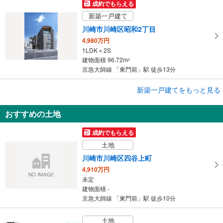
成約でもらえる
新築一戸建て
川崎市川崎区昭和2丁目
4,980万円
1LDK＋2S
建物面積 96.72m
2
京急大師線 「東門前」駅 徒歩13分
新築一戸建てをもっと見る
新築一戸建て
川崎市川崎区東門前3丁目
おすすめの土地
7,699万円
4LDK
成約でもらえる
建物面積 132.35m
2
土地
京急大師線 「東門前」駅 徒歩3分
川崎市川崎区四谷上町
4,910万円
未定
建物面積 -
京急大師線 「東門前」駅 徒歩10分
土地