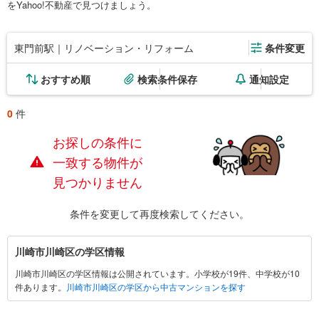
をYahoo!不動産で見つけましょう。
東門前駅｜リノベーション・リフォーム
条件変更
おすすめ順
検索条件保存
通知設定
0
件
お探しの条件に
一致する物件が
見つかりません
条件を変更して再度検索してください。
川
川崎市川崎区の学区情報
崎
川崎市川崎区の学区情報は公開されています。小学校が19件、中学校が10
市
件あります。
川崎市川崎区の学区から中古マンションを探す
川
崎