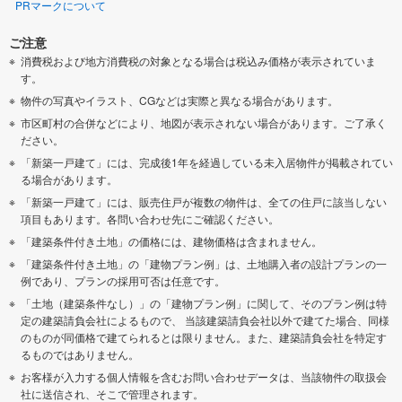
PRマークについて
ご注意
消費税および地方消費税の対象となる場合は税込み価格が表示されていま
す。
物件の写真やイラスト、CGなどは実際と異なる場合があります。
市区町村の合併などにより、地図が表示されない場合があります。ご了承く
ださい。
「新築一戸建て」には、完成後1年を経過している未入居物件が掲載されてい
る場合があります。
「新築一戸建て」には、販売住戸が複数の物件は、全ての住戸に該当しない
項目もあります。各問い合わせ先にご確認ください。
「建築条件付き土地」の価格には、建物価格は含まれません。
「建築条件付き土地」の「建物プラン例」は、土地購入者の設計プランの一
例であり、プランの採用可否は任意です。
「土地（建築条件なし）」の「建物プラン例」に関して、そのプラン例は特
定の建築請負会社によるもので、 当該建築請負会社以外で建てた場合、同様
のものが同価格で建てられるとは限りません。また、建築請負会社を特定す
るものではありません。
お客様が入力する個人情報を含むお問い合わせデータは、当該物件の取扱会
社に送信され、そこで管理されます。