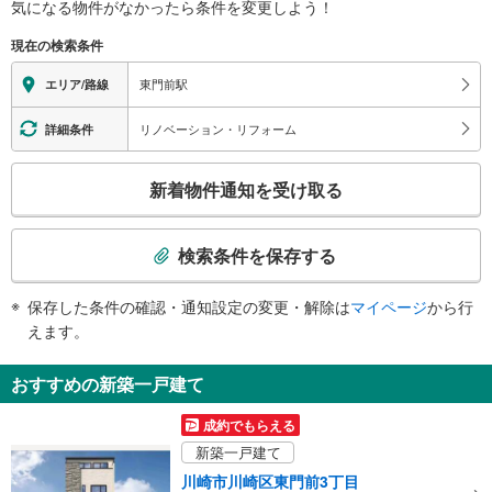
区
気になる物件がなかったら
条件を変更しよう！
に
現在の検索条件
関
す
東門前駅
エリア/路線
る
情
リノベーション・リフォーム
詳細条件
報
こ
新着物件通知を受け取る
の
検
索
検索条件を保存する
条
件
保存した条件の確認・通知設定の変更・解除は
マイページ
から行
で
えます。
通
知
おすすめの新築一戸建て
を
受
成約でもらえる
け
新築一戸建て
取
川崎市川崎区東門前3丁目
る