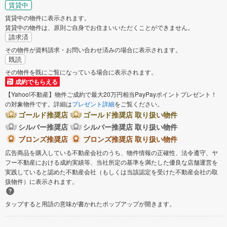
賃貸中
賃貸中の物件に表示されます。
賃貸中の物件は、原則ご自身でお住まいいただくことができません。
請求済
その物件が資料請求・お問い合わせ済みの場合に表示されます。
既読
その物件を既にご覧になっている場合に表示されます。
成約でもらえる
【Yahoo!不動産】物件ご成約で最大20万円相当PayPayポイントプレゼント！
の対象物件です。詳細は
プレゼント詳細
をご覧ください。
ゴールド推奨店
ゴールド推奨店 取り扱い物件
シルバー推奨店
シルバー推奨店 取り扱い物件
ブロンズ推奨店
ブロンズ推奨店 取り扱い物件
広告商品を購入している不動産会社のうち、物件情報の正確性、法令遵守、ヤ
フー不動産における成約実績等、当社所定の基準を満たした優良な店舗運営を
実践していると認めた不動産会社（もしくは当該認定を受けた不動産会社の取
扱物件）に表示されます。
タップすると用語の意味が書かれたポップアップが開きます。