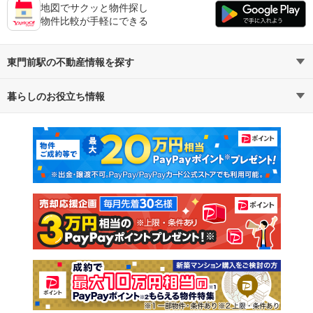
地図でサクッと物件探し
物件比較が手軽にできる
東門前駅の不動産情報を探す
暮らしのお役立ち情報
不動産・住宅
賃貸住宅
マンションカタログ
教えて！住まいの先生
新築マンション
中古マンション
新築一戸建て
中古一戸建て
注文住宅
土地
売却査定