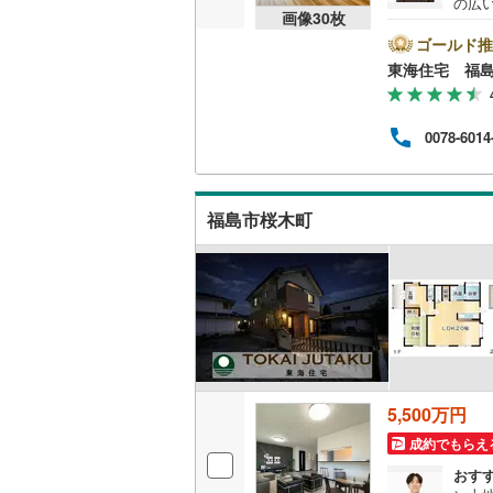
の広いお
(
0
)
画像
30
枚
すめ
桜井線
(
39
客様
ゴールド推
様々
阪和線
(
79
東海住宅 福
しま
ン無
おおさか
「月
0078-6014
を一
(
0
)
(
0
)
(
0
内子線
(
1
)
スや
まわ
鳴門線
(
4
)
福島市桜木町
土讃線
(
60
津軽湯
(
0
)
(
0
)
鹿児島本
(
0
三角線
(
46
長崎本線
(
鶴ケ坂
(
0
)
(
0
(
0
)
佐世保線
(
5,500万円
豊肥本線
(
成約でもらえ
日南線
(
39
おす