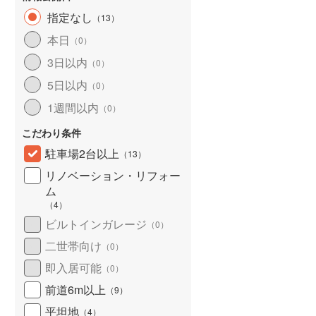
北海道新幹線
(
3
)
指定なし
(
3
)
(
31
)
(
25
)
（
13
）
本日
山形新幹線
(
156
)
（
0
）
3日以内
（
0
）
東海道新幹線
(
264
)
(
6
)
(
1
)
5日以内
（
0
）
九州新幹線
(
109
)
1週間以内
（
0
）
こだわり条件
駐車場2台以上
（
13
）
札幌市営地下鉄東豊線
(
6
)
リノベーション・リフォー
東京メトロ銀座線
(
1
)
ム
かみのやま温泉
（
4
）
(
7
)
(
3
)
東京メトロ日比谷線
(
9
)
ビルトインガレージ
（
0
）
東京メトロ有楽町線
(
13
)
二世帯向け
（
0
）
東京メトロ副都心線
(
14
)
即入居可能
（
0
）
(
3
)
都営新宿線
(
11
)
前道6m以上
（
9
）
平坦地
（
4
）
横浜市営地下鉄グリーンライン