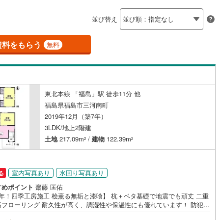
島根
岡山
広島
山口
)
釜石線
(
11
)
（
2
）
バリアフリー住宅
（
0
）
並び替え
)
花輪線
(
9
)
香川
愛媛
高知
け
（
0
）
平屋・1階建て
（
0
）
保存した条件を見る
)
(
0
)
(
0
)
(
1
)
(
4
)
(
3
)
(
3
)
磐越東線
(
43
)
資料をもらう
無料
ルーム（納戸）
（
5
）
佐賀
長崎
熊本
大分
陸羽東線
(
66
)
135
)
米坂線
(
13
)
)
(
3
)
(
2
)
(
6
)
(
3
)
(
11
)
(
13
)
東北本線 「福島」駅 徒歩11分 他
駅が始発駅
（
4
）
海まで2km以内
（
0
）
)
五能線
(
4
)
この条件で検索する
この条件で検索する
この条件で検索する
この条件で検索する
この条件で検索する
この条件で検索する
市区町村以下を選択
市区町村を選択す
駅を選択する
福島県福島市三河南町
51
)
白新線
(
22
)
2019年12月（築7年）
建ち方、日当たり
)
(
6
)
(
4
)
(
4
)
(
16
)
(
20
)
(
8
)
3LDK/地上2階建
越後線
(
36
)
土地
217.09m
/
建物
122.39m
2
2
以上
（
9
）
角地
（
1
）
ライン（宇都宮～逗子）
湘南新宿ライン（前橋～小田原）
4
）
(
509
)
1
)
(
31
)
(
8
)
(
14
)
(
11
)
(
13
)
(
5
)
室内写真あり
水回り写真あり
る
8
)
内房線
(
206
)
すめポイント
齋藤 匡佑
6年！四季工房施工 桧薫る無垢と漆喰】 杭＋ベタ基礎で地震でも頑丈 二重
)
鹿島線
(
1
)
ダイニング15畳以上
垢フローリング 耐久性が高く、調湿性や保温性にも優れています！ 防犯ガ
梅ケ沢
)
(
2
)
(
13
)
(
2
)
(
1
)
(
7
)
と面格子で安心できる家！【東海住宅って？】●福島市に事務所を開設し30
(
1
)
)
東海道本線
(
235
)