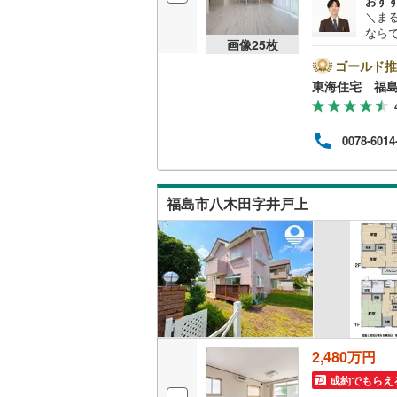
おす
さくらんぼ東根
＼ま
(
4
)
(
2
ならで
画像
25
枚
名古屋市
ッチ
県出
ゴールド推
口コ
名古屋市
東海住宅 福
なさ
(
4
)
安な
京都市営
な営
0078-6014
を一
OsakaMe
スペ
す。
OsakaMe
けで
(
8
)
(
10
)
(
3
福島市八木田字井戸上
か？
OsakaMe
福岡市地
私鉄・その他
札幌市電
(
道南いさ
(
0
)
(
0
)
(
1
2,480万円
阿武隈急
成約でもらえ
秋田内陸