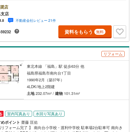
て世帯にも嬉しいゆとりの間取り！ 福島で30年の地域密着不動産会社で
ッキあり
（
4
）
福島県出身スタッフが中心で、地元を熟知した暮らし目線のご提案が強
奨店
22
)
七尾線
(
9
)
oogle口コミでも 4.7の高評価をいただいています！実際のお客様の声
島支店
ぜひ参考になさってください。＼住宅ローンのご相談は無料です！/「通る
高山本線（JR西日本）
(
7
)
施工・品質・工法関連
不動産会社レビュー 21件
4.8
…？」と不安な段階でも大丈夫です。自己資金が少ない方のご相談実績も
ます。無理な営業はいたしません。ライフプランシミュレーションも無料
東根
JR西日本）
(
2
)
(
10
)
(
4
)
(
湖西線
1
)
(
47
)
(
2
)
(
1
)
(
1
)
資料をもらう
-59232
無料
震、制震構造
住宅性能評価付き
（
1
）
将来のことを一緒にゆっくり考えます！ 小さなお子様連れも大歓迎です！
にはキッズスペースをご用意しております。おむつ替えやミルクのお湯な
福知山線
(
127
)
対応可能です。泣いてしまっても大丈夫ですので、安心してご来店くださ
。ご相談だけでも大歓迎です！迷っている今だからこそ、ぜひ一度お話し
42
)
播但線
(
71
)
リフォーム
みませんか？
応
)
)
津山線
(
20
)
ン内見(相談)可
（
9
）
IT重説可
（
0
）
東北本線 「福島」駅 徒歩63分 他
福島県福島市南向台1丁目
)
伯備線
(
37
)
1990年2月（築37年）
)
(
0
)
(
0
)
(
0
)
(
0
)
(
0
)
(
0
)
ン対応とは？
)
呉線
(
54
)
4LDK/地上2階建
土地
232.07m
/
建物
101.31m
2
2
山口線
(
16
)
)
(
0
)
(
2
)
(
5
)
(
0
)
(
2
)
(
0
)
7
)
美祢線
(
3
)
室内写真あり
水回り写真あり
る
因美線
(
32
)
すめポイント
齋藤 匡佑
リフォーム完了 】 南向台小学校・渡利中学校 駐車場2台駐車可 南向き
草津線
(
33
)
)
(
4
)
(
2
)
(
2
)
(
2
)
(
2
)