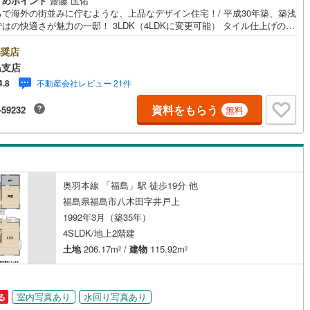
すめポイント
齋藤 匡佑
るで海外の街並みに佇むような、上品なデザイン住宅！/ 平成30年築、築浅
)
(
6
)
はの快適さが魅力の一邸！ 3LDK（4LDKに変更可能） タイル仕上げのキ
営地下鉄東山線
(
81
)
名古屋市営地下鉄名城線
(
43
)
ンで、カフェのような空間に 福島で30年の地域密着不動産会社です！福島
身スタッフが中心で、地元を熟知した暮らし目線のご提案が強み。Google
奨店
ミでも 4.7の高評価をいただいています！実際のお客様の声も、ぜひ参考に
営地下鉄桜通線
(
38
)
名古屋市営地下鉄上飯田線
(
7
)
島支店
ってください。＼住宅ローンのご相談は無料です！/「通るかな…？」と不
不動産会社レビュー 21件
4.8
段階でも大丈夫です。自己資金が少ない方のご相談実績もあります。無理
地下鉄烏丸線
(
30
)
京都市営地下鉄東西線
(
31
)
業はいたしません。ライフプランシミュレーションも無料で、将来のこと
資料をもらう
-59232
無料
緒にゆっくり考えます！ 小さなお子様連れも大歓迎です！店内にはキッズ
tro今里筋線
(
18
)
OsakaMetro御堂筋線
(
28
)
ースをご用意しております。おむつ替えやミルクのお湯なども対応可能で
泣いてしまっても大丈夫ですので、安心してご来店くださいね。ご相談だ
tro四つ橋線
(
4
)
OsakaMetro中央線
(
15
)
も大歓迎です！迷っている今だからこそ、ぜひ一度お話ししてみません
あぶくま
)
(
0
)
(
5
)
(
0
)
(
0
)
(
0
)
tro堺筋線
(
2
)
神戸市営地下鉄西神・山手線
(
64
)
奥羽本線 「福島」駅 徒歩19分 他
下鉄空港線
(
13
)
福岡市地下鉄箱崎線
(
0
)
福島県福島市八木田字井戸上
(
0
)
1992年3月（築35年）
1
)
函館市電
(
9
)
4SLDK/地上2階建
土地
206.17m
/
建物
115.92m
2
2
りび鉄道
(
12
)
わたらせ渓谷鐵道
(
14
)
)
(
1
)
(
2
)
(
0
)
(
1
)
(
1
)
(
3
)
行
(
48
)
会津鉄道
(
10
)
室内写真あり
水回り写真あり
る
縦貫鉄道
(
2
)
しなの鉄道北しなの線
(
13
)