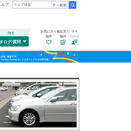
ヘルプ
一松旬
検索
お気に入り
最近見た
マイ
知る
物件
物件
ページ
千歳線
(
17
)
タログ/質問
日高本線
(
2
)
福島
宗谷本線
(
21
)
(
22
)
(
18
)
(
15
)
栃木
群馬
山梨
東北本線
(
754
)
川越線
(
144
)
トイレ２か所
（
6
）
吾妻線
(
19
)
太陽光発電システム
（
3
）
日光線
(
85
)
(
10
)
(
20
)
(
49
)
仙石線
(
113
)
和歌山
大船渡線
(
12
)
(
6
)
(
1
)
(
2
)