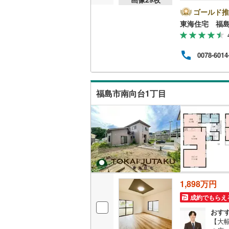
子育
(
3
)
ウッドデ
す！
ゴールド推
越美北線
(
み。G
東海住宅 福
も、
氷見線
(
2
)
構造・規模・
かな
あり
さくらんぼ
(
5
)
(
3
)
紀勢本線（
0078-6014
耐震、免
で、
店内
（
0
）
桜島線
(
1
)
ども
いね
加古川線
(
福島市南向台1丁目
して
オンライン対
(
4
赤穂線
(
57
オンライ
宇野線
(
32
(
0
)
(
0
)
(
0
オンライ
福塩線
(
79
岩徳線
(
7
)
1,898万円
(
0
)
(
1
)
(
7
小野田線
(
成約でもらえ
舞鶴線
(
6
)
おす
【大幅
木次線
(
6
)
四ツ小屋
(
4
)
(
4