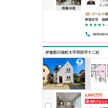
＼土地
以上駐車可 各
後藤寺線
(
(
0
)
(
0
)
(
2
画像
30
枚
島駅
し3
ゴールド推
東北新幹
料！
東海住宅 福
ポー
秋田新幹
くりこま高原
一ノ関
(
3
ん。
(
5
)
ても
山陽新幹
0078-6014
に安
子様
西九州新
(
13
)
スタ
いで
伊達郡川俣町大字羽田字十二社
地下鉄
札幌市営
仙台市地
(
0
)
(
0
)
(
2
東京メト
東京メト
東京メト
2,800万円
都営浅草
成約でもらえ
都営大江