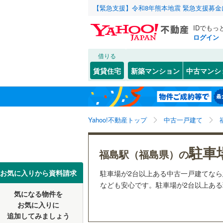
【緊急支援】令和8年熊本地震 緊急支援募
IDでもっ
ログイン
借りる
北海道
JR
北海道
函館本線
(
こだわり条件
リフォーム、
賃貸住宅
新築マンション
中古マンシ
石勝線
(
1
)
リノベー
東北
青森
（
4
）
根室本線
(
(
0
)
(
0
)
(
0
関東
東京
石北本線
(
Yahoo!不動産トップ
中古一戸建て
設備
常磐線
(
50
床暖房
（
信越・北陸
新潟
駐車
福島駅（福島県）の
高崎線
(
32
駐車場2
東海
愛知
お気に入りから資料請求
駐車場が2台以上ある中古一戸建てな
両毛線
(
23
ＴＶモニ
(
26
)
(
25
)
(
2
なども安心です。駐車場が2台以上ある理
烏山線
(
66
気になる物件を
（
9
）
近畿
大阪
お気に入りに
石巻線
(
45
追加してみましょう
間取り、居室
(
18
)
(
4
)
(
1