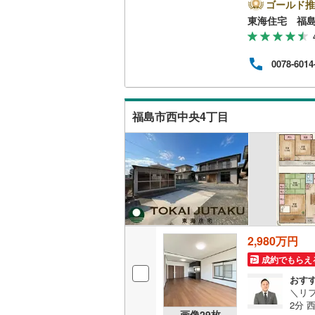
年！
ゴールド推
「住
東海住宅 福
南武線
(
23
なが
キッチン
イフ
横浜線
(
25
一ノ
(
0
)
(
2
)
ちゃ
独立型キ
0078-6014
(
5
プロ
相模線
(
25
歓迎
フが
販売、価格、
五日市線
(
ひご
福島市西中央4丁目
即入居可
(
5
)
(
2
)
(
1
篠ノ井線
(
常磐線（
浴室
伊東線
(
49
浴室乾燥
身延線
(
18
(
13
)
(
6
)
(
5
収納
武豊線
(
34
2,980万円
ウォーク
関西本線（
成約でもらえ
かみのやま温泉
(
0
)
(
4
（
4
）
おす
参宮線
(
6
)
＼リフ
バルコニー、
2分 西道路
大糸線（J
画像
29
枚