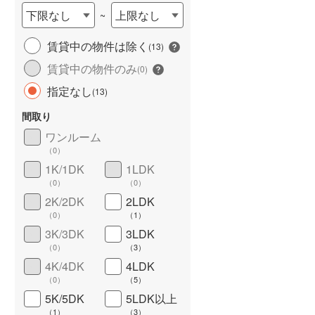
下限なし
上限なし
~
城端線
(
4
)
賃貸中の物件は除く
関西本線（JR西日本）
(
87
)
(
13
)
賃貸中の物件のみ
(
0
)
大阪環状線
(
0
)
(
11
(
6
)
)
(
3
)
長期優良住宅
（
0
）
指定なし
(
13
)
山陽本線（JR西日本）
(
558
)
間取り
姫新線
(
102
)
ワンルーム
吉備線
(
26
)
（
0
）
1K/1DK
1LDK
芸備線
(
53
)
（
0
）
（
0
）
(
1
)
(
0
)
(
1
)
詳しく見る
2K/2DK
2LDK
可部線
(
48
)
（
0
）
（
1
）
宇部線
(
18
)
3K/3DK
3LDK
（
0
）
（
3
）
(
0
)
(
0
)
(
0
)
山陰本線
(
157
)
4K/4DK
4LDK
境線
(
7
)
（
0
）
（
5
）
5K/5DK
5LDK以上
奈良線
(
77
)
(
0
)
(
0
)
(
0
)
（
1
）
（
3
）