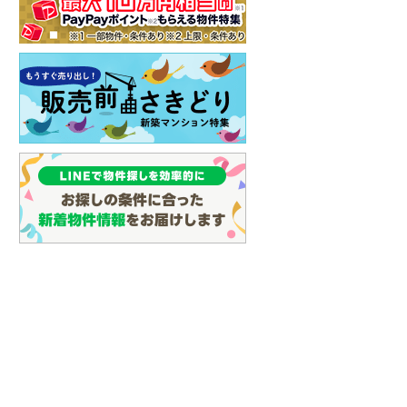
イン
(
13
)
しなの鉄道
(
37
)
(
4
)
(
2
)
(
3
)
津軽鉄道
(
0
)
三陸鉄道リアス線
(
9
)
仙台空港アクセス線
(
39
)
松本電鉄上高地線
(
3
)
関東鉄道常総線
(
63
)
銚子電気鉄道
(
1
)
上信電鉄上信線
(
39
)
埼玉新都市交通伊奈線
(
71
)
京成成田高速鉄道アクセス線
(
5
)
京成千葉線
(
20
)