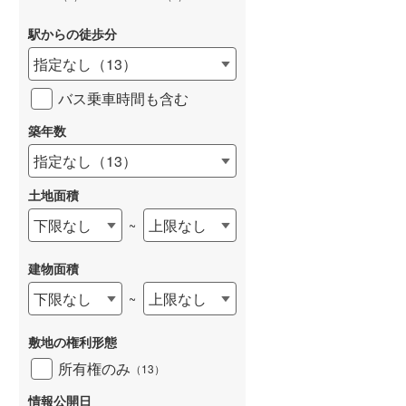
和歌山線
(
54
)
駅からの徒歩分
東西線
(
11
)
指定なし
（
13
）
予讃線
(
105
)
バス乗車時間も含む
(
0
)
(
0
)
(
5
)
高徳線
(
26
)
築年数
牟岐線
(
7
)
指定なし
（
13
）
山陽本線（JR九州）
(
16
)
土地面積
(
0
)
(
1
)
(
0
)
篠栗線
(
18
)
下限なし
上限なし
~
指宿枕崎線
(
157
)
建物面積
筑肥線
(
35
)
下限なし
上限なし
~
久大本線
(
49
)
敷地の権利形態
日田彦山線
(
17
)
所有権のみ
（
13
）
筑豊本線
(
55
)
情報公開日