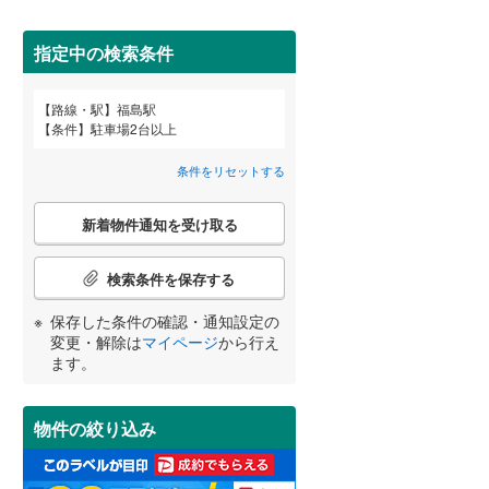
田沢湖線
(
13
)
間取り変更可能
（
0
）
指定中の検索条件
八戸線
(
12
)
3階建て以上
（
0
）
(
8
)
(
29
)
(
3
)
磐越西線
(
50
)
路線・駅
福島駅
宮崎
鹿児島
沖縄
条件
駐車場2台以上
陸羽西線
(
21
)
条件をリセットする
左沢線
(
22
)
(
6
)
(
2
)
(
0
)
こ
小学校まで1km以内
（
0
）
津軽線
(
5
)
新着物件通知を受け取る
の
する
る
条件をリセットする
条件をリセットする
条件をリセットする
条件をリセットする
条件をリセットする
条件をリセットする
検
信越本線
(
87
)
索
(
18
)
(
19
)
(
29
)
検索条件を保存する
条
弥彦線
(
14
)
南道路
（
5
）
件
保存した条件の確認・通知設定の
で
総武本線
(
159
)
変更・解除は
マイページ
から行え
通
ます。
(
5
)
(
10
)
(
2
)
知
を
京葉線
(
24
)
受
物件の絞り込み
け
久留里線
(
78
)
(
10
)
(
2
)
(
1
)
取
る
山手線
(
13
)