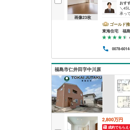
おす
＼4S
承って
いすみ鉄
画像
23
枚
キン
(
13
)
(
6
)
(
5
フが中
ゴールド推
IGRいわ
7の
東海住宅 福
さい
弘南鉄道
大丈
しま
由利高原
0078-6014
くり
用意
長野電鉄
まっ
です
宇都宮ラ
福島市仁井田字中川原
鹿島臨海
小湊鐵道
(
上毛電気
流鉄流山
2,800万円
京成本線
(
成約でもらえ