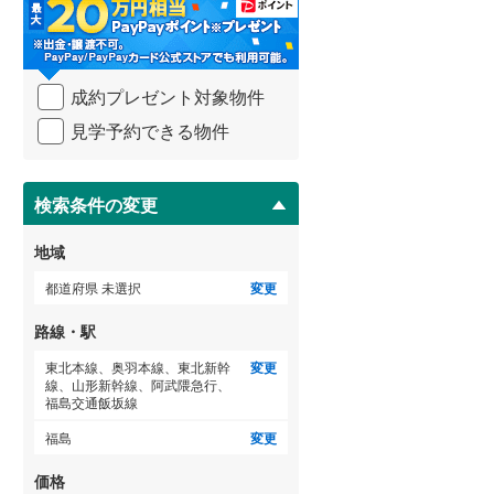
・
条
武蔵野線
(
201
)
件
を
横須賀線
(
64
)
(
4
)
(
4
)
(
3
)
成約プレゼント対象物件
マ
青梅線
(
78
)
イ
見学予約できる物件
ペ
小海線
(
6
)
ー
ジ
(
5
)
京浜東北線
(
175
)
に
検索条件の変更
保
総武線
(
80
)
存
地域
す
御殿場線
(
128
)
る
都道府県 未選択
変更
中央本線（JR東海）
(
140
)
(
0
)
(
2
)
(
0
)
路線・駅
太多線
(
32
)
東北本線、奥羽本線、東北新幹
変更
線、山形新幹線、阿武隈急行、
名松線
(
4
)
福島交通飯坂線
(
1
)
(
0
)
(
3
)
福島
変更
東海道本線（JR西日本）
(
274
)
価格
小浜線
(
22
)