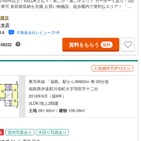
100坪以上！5SLDKと広々 / 第二小・第二中エリア カーポートあり！3台
部屋収納を完備 お買い物施設、徒歩圏内で便利なエリア！ 「福
12
)
宮崎空港線
(
3
)
7
)
(
29
)
(
49
)
(
7
)
(
3
)
(
29
)
(
13
)
」バス14分、通勤通学に便利！【東海住宅って？】●福島市に事務所を開設
0年！豊富な物件情報でお客様をお迎えいたします！【ローンの相談無
奨店
線
(
254
)
上越新幹線
(
120
)
】●「住宅ローン通るかな？」様々なお悩みございませんか？●お客様をサ
島支店
トしながら代行で無料審査いたします！●秘密厳守、無理な営業も致しませ
線
(
123
)
北陸新幹線
(
119
)
いわて沼宮内
不動産会社レビュー 21件
4.8
)
(
4
)
(
0
)
(
5
)
(
0
)
(
1
)
＼ライフプランシュミレーション無料受付中！/人気です ●「ローンが通っ
月々ちゃんと支払える？」「月々の支払いを見直したい！」●審査・購入前
線
(
141
)
北陸新幹線（JR西日本）
(
22
)
資料をもらう
-59232
無料
心 プロが資金・生活設計を一緒に考えご提案いたします！【赤ちゃん・お
(
0
)
大歓迎 】●キッズスペースやベビーベッドを完備（オムツあります）●女性
幹線
(
8
)
ッフがお子様が飽きてしまわないようお手伝いいたします ●ご家族おそろ
ぜひご来店ください！
人気物件TOP10入り
地下鉄南北線
(
16
)
札幌市営地下鉄東西線
(
12
)
下鉄南北線
(
168
)
仙台市地下鉄東西線
(
53
)
奥羽本線 「福島」駅から99900m 車:29分他
福島県伊達郡川俣町大字羽田字十二社
7
)
(
49
)
(
29
)
(
13
)
(
8
)
(
0
)
(
2
)
ロ丸ノ内線
(
13
)
東京メトロ丸ノ内方南支線
(
1
)
2018年9月（築8年）
3LDK/地上2階建
ロ東西線
(
12
)
東京メトロ千代田線
(
14
)
土地
281.92m
/
建物
109.29m
2
2
ロ半蔵門線
(
2
)
東京メトロ南北線
(
7
)
線
(
8
)
都営三田線
(
5
)
室内写真あり
水回り写真あり
る
戸線
(
15
)
横浜市営地下鉄ブルーライン
(
98
)