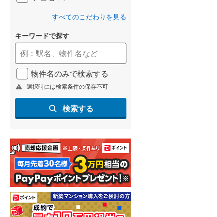
(
33
)
すべてのこだわりを見る
名古屋市営地下鉄鶴舞線
(
52
)
キーワードで探す
名古屋市営地下鉄名港線
(
9
)
OsakaMetro長堀鶴見緑地線
(
16
)
物件名のみで検索する
OsakaMetro谷町線
(
30
)
選択時には検索条件の保存不可
OsakaMetro千日前線
(
8
)
やながわ希望の森公園前
検索する
(
0
)
(
0
)
神戸市営地下鉄海岸線
(
1
)
福岡市地下鉄七隈線
(
24
)
(
0
)
函館市電宝来・谷地頭線
(
0
)
真岡鐵道
(
33
)
(
9
)
(
6
)
(
13
)
山形鉄道フラワー長井線
(
6
)
えちごトキめき鉄道妙高はねうまラ