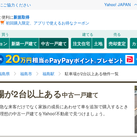
Yahoo! JAPAN
金にご協力ください
と便利に
新規取得
初回購入限定、アプリで使えるお得なクーポン
検索条件を保存しました
買う
建てる
売る
92
)
札沼線
(
14
)
リノベーション
ョン
新築一戸建て
中古一戸建て
注文住宅
土地
売却査定
カ
この検索条件の新着物件通知は、
マイページ
から設定できます。
室蘭本線
(
53
)
ション・リフォーム
築古・築30年以上
（
5
）
岩手
宮城
秋田
山形
111
)
富良野線
(
10
)
さいたま新都心
)
(
6
)
(
27
)
(
27
)
(
5
)
(
8
)
福島駅、駐車場2台以上
神奈川
埼玉
千葉
茨城
38
)
釧網本線
(
28
)
福島県
福島市
福島駅
駐車場が2台以上ある物件一覧
5
)
水郡線
(
112
)
(
9
)
0
）
オール電化
（
4
）
長野
富山
石川
福井
場が2台以上ある
中古一戸建て
4
)
上越線
(
96
)
検索条件を保存する
台以上
（
13
）
ビルトインガレージ
（
0
）
閉じる
閉じる
お気に入りリストを見る
お気に入りリストを見る
閉じる
閉じる
岐阜
静岡
三重
ら急な来客だけでなく家族の成長にあわせて車を追加で購入するとき
3
)
水戸線
(
65
)
タ付インターホン
防犯カメラ
（
0
）
0
)
(
19
)
(
6
マイページ
)
(
14
)
(
29
)
(
8
)
(
4
)
想の中古一戸建てをYahoo!不動産で見つけましょう。
)
仙山線
(
107
)
兵庫
京都
滋賀
奈良
)
気仙沼線
(
10
)
全体
1
)
(
1
)
(
3
)
(
3
)
(
5
)
(
16
)
(
7
)