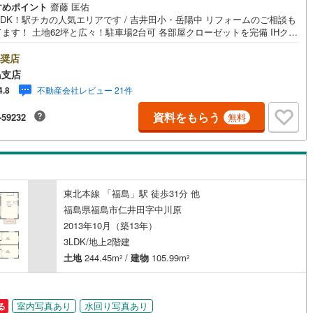
すめポイント
齋藤 匡佑
LDK！駅チカの人気エリアです / 吉井田小・岳陽中 リフォームのご相談も
ます！ 土地62坪と広々！駐車場2台可 各部屋クローゼットを完備 IHクッ
道
(
10
)
北越急行ほくほく線
(
2
)
グヒーター搭載 福島で31年の地域密着不動産会社です！福島県出身スタッ
)
(
7
)
(
6
)
(
3
)
(
6
)
(
6
)
(
10
)
心で、地元を熟知した暮らし目線のご提案が強み。Google口コミでも 4.
奨店
て銀河鉄道
(
16
)
青い森鉄道
(
25
)
高評価をいただいています！実際のお客様の声も、ぜひ参考になさってくだ
島支店
。＼住宅ローンのご相談は無料です！/「通るかな…？」と不安な段階でも
弘南線
(
2
)
弘南鉄道大鰐線
(
6
)
不動産会社レビュー 21件
4.8
夫です。自己資金が少ない方のご相談実績もあります。無理な営業はいた
せん。ライフプランシミュレーションも無料で、将来のことを一緒にゆっ
鉄道鳥海山ろく線
(
1
)
福島交通飯坂線
(
39
)
資料をもらう
-59232
無料
考えます！ 小さなお子様連れも大歓迎です！店内にはキッズスペースをご
しております。おむつ替えやミルクのお湯なども対応可能です。泣いてし
長野線
(
18
)
上田電鉄別所線
(
5
)
ても大丈夫ですので、安心してご来店くださいね。ご相談だけでも大歓迎
！迷っている今だからこそ、ぜひ一度お話ししてみませんか？
イトレール
(
63
)
関東鉄道竜ケ崎線
(
19
)
鉄道大洗鹿島線
(
52
)
ひたちなか海浜鉄道湊線
(
31
)
東北本線 「福島」駅 徒歩31分 他
福島県福島市仁井田字中川原
54
)
千葉都市モノレール
(
57
)
2013年10月（築13年）
3LDK/地上2階建
鉄道上毛線
(
71
)
秩父鉄道
(
121
)
土地
244.45m
/
建物
105.99m
2
2
線
(
9
)
つくばエクスプレス
(
113
)
116
)
京成押上線
(
3
)
室内写真あり
水回り写真あり
る