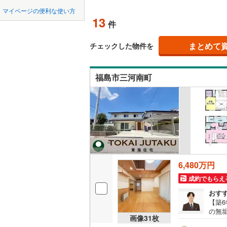
中国
鳥取
北上線
(
12
マイページの便利な使い方
吹き抜け
13
件
山田線
(
10
四国
徳島
二世帯向
(
2
)
(
0
)
(
3
大湊線
(
5
)
まとめて
チェックした物件を
サービス
九州・沖縄
福岡
只見線
(
8
)
福島市三河南町
立地
奥羽本線
(
(
4
)
(
4
)
(
3
最寄りの
男鹿線
(
20
0
0
0
0
0
0
該当物件
該当物件
該当物件
該当物件
該当物件
該当物件
件
件
件
件
件
件
羽越本線
(
配置、向き、
(
2
)
(
0
)
(
1
飯山線
(
4
)
前道6m
湘南新宿
6,480万円
平坦地
（
(
363
)
(
31
)
(
14
)
(
2
成約でもらえ
外房線
(
14
LD
おす
【築
成田線
(
93
リビング
の無
(
3
)
(
0
)
(
4
画像
31
枚
ラス
（
4
）
東金線
(
88