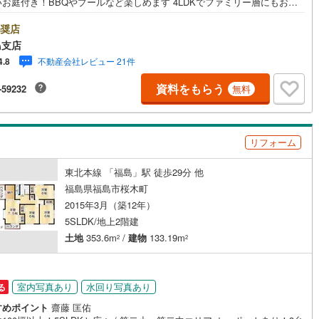
井川さくら
庭付き！BBQやプールなど楽しめます 4LDKでファミリー層にもおす
！【東海住宅って？】●福島市に事務所を開設し30年！豊富な物件情報でお
)
片町線
(
113
)
をお迎えいたします！【ローンの相談無料！】●「住宅ローン通るかな？」
奨店
(
0
)
なお悩みございませんか？●お客様をサポートしながら代行で無料審査いた
)
関西空港線
(
8
)
島支店
す！●秘密厳守、無理な営業も致しません。＼ライフプランシュミレーショ
不動産会社レビュー 21件
4.8
料受付中！/人気です ●「ローンが通っても月々ちゃんと支払える？」
東線
(
17
)
本四備讃線
(
8
)
々の支払いを見直したい！」●審査・購入前に安心 プロが資金・生活設計
資料をもらう
-59232
無料
緒に考えご提案いたします！【赤ちゃん・お子様大歓迎 】●キッズスペー
二ツ井
鷹ノ巣
)
(
0
)
(
0
)
(
0
)
(
0
)
予土線
(
1
)
ベビーベッドを完備（オムツあります）●女性スタッフがお子様が飽きてし
(
1
)
(
1
)
ないようお手伝いいたします ●ご家族おそろいでぜひご来店ください！
徳島線
(
6
)
リフォーム
)
土讃線
(
8
)
の沢
碇ケ関
(
0
)
(
0
)
(
0
)
(
0
)
(
3
)
東北本線 「福島」駅 徒歩29分 他
線
(
459
)
香椎線
(
35
)
)
(
0
)
福島県福島市桜木町
)
肥薩線
(
31
)
2015年3月（築12年）
5SLDK/地上2階建
77
)
唐津線
(
16
)
土地
353.6m
/
建物
133.19m
2
2
)
(
1
)
(
5
)
10
)
大村線
(
17
)
102
)
日豊本線
(
354
)
室内写真あり
水回り写真あり
る
)
吉都線
(
18
)
すめポイント
齋藤 匡佑