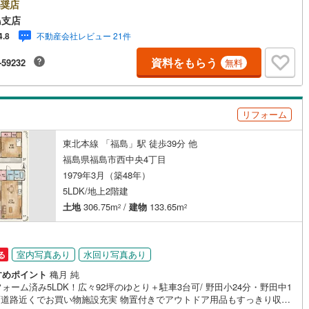
豊富な物件情報でお客様をお迎えいたします！【ローンの相談無料！】●
奨店
宅ローン通るかな？」様々なお悩みございませんか？●お客様をサポートし
島支店
)
鶴見線
(
8
)
ら代行で無料審査いたします！●秘密厳守、無理な営業も致しません。＼ラ
不動産会社レビュー 21件
4.8
プランシュミレーション無料受付中！/人気です ●「ローンが通っても月々
9
)
根岸線
(
46
)
関
山ノ目
金ケ崎
(
0
)
(
1
)
(
0
)
(
7
)
んと支払える？」「月々の支払いを見直したい！」●審査・購入前に安心
ッチン
（
0
）
対面キッチン
（
6
）
資料をもらう
-59232
無料
)
(
1
)
(
2
)
が資金・生活設計を一緒に考えご提案いたします！【赤ちゃん・お子様大
5
)
中央本線（JR東日本）
(
263
)
 】●キッズスペースやベビーベッドを完備（オムツあります）●女性スタッ
お子様が飽きてしまわないようお手伝いいたします ●ご家族おそろいでぜ
契約、入居関連など
47
)
八高線
(
215
)
来店ください！
リフォーム
能
（
0
）
)
(
0
)
(
1
)
(
3
)
(
2
)
(
3
)
(
0
)
22
)
大糸線（JR東日本）
(
18
)
東北本線 「福島」駅 徒歩39分 他
各駅停車）
(
98
)
埼京線
(
56
)
福島県福島市西中央4丁目
1979年3月（築48年）
)
東海道本線（JR東海）
(
580
)
機あり
（
6
）
5LDK/地上2階建
9
)
飯田線
(
165
)
)
(
0
)
(
0
)
(
0
)
(
0
)
(
8
)
(
2
)
土地
306.75m
/
建物
133.65m
2
2
)
高山本線（JR東海）
(
12
)
インクローゼット
床下収納
（
1
）
JR東海）
(
58
)
紀勢本線（JR東海）
(
12
)
室内写真あり
水回り写真あり
る
)
(
5
)
(
7
)
(
6
)
(
5
)
(
1
)
(
3
)
すめポイント
穐月 純
博多南線
(
20
)
ォーム済み5LDK！広々92坪のゆとり＋駐車3台可/ 野田小24分・野田中1
庭
近くでお買い物施設充実 物置付きでアウトドア用品もすっきり収納
R西日本）
(
0
)
北陸本線
(
12
)