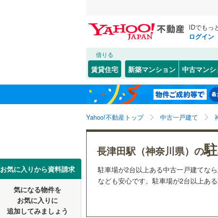
IDでもっ
ログイン
借りる
北海道
JR
北海道
函館本線
(
こだわり条件
リフォーム、
賃貸住宅
新築マンション
中古マンシ
石勝線
(
1
)
リノベー
東北
青森
（
2
）
根室本線
(
(
1
)
(
2
)
(
2
関東
東京
石北本線
(
Yahoo!不動産トップ
中古一戸建て
設備
常磐線
(
50
床暖房
（
信越・北陸
新潟
(
28
)
(
12
)
(
3
駐
長津田駅（神奈川県）の
高崎線
(
32
駐車場2
東海
愛知
お気に入りから資料請求
駐車場が2台以上ある中古一戸建てな
両毛線
(
23
ＴＶモニ
なども安心です。駐車場が2台以上ある理
烏山線
(
68
気になる物件を
（
4
）
近畿
大阪
お気に入りに
石巻線
(
44
追加してみましょう
間取り、居室