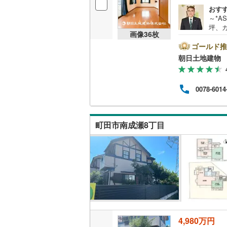
おす
ウッドデ
越美北線
(
～*A
坪、カ
氷見線
(
2
)
画像
36
枚
構造・規模・
つぎ 
成!
ゴールド推
紀勢本線（
は『
耐震、免
朝日土地建物 
全1
（
0
）
桜島線
(
1
)
ござ
お家
0078-6014
加古川線
(
有資
オンライン対
ます
赤穂線
(
57
ご提
オンライ
朝日
町田市南成瀬8丁目
宇野線
(
33
オンライ
福塩線
(
78
岩徳線
(
7
)
小野田線
(
舞鶴線
(
6
)
4,980万円
木次線
(
6
)