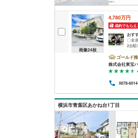
後藤寺線
(
4,780万円
東北新幹
成約でもらえ
秋田新幹
おす
〇全
山陽新幹
2台
画像
24
枚
4分圏
西九州新
舗ーー
ゴールド推
o！
株式会社東宝
「見学
地下鉄
札幌市営
Dでロ
ん。
仙台市地
0078-6014
ーーー
利は 
東京メト
ます
ーー
東京メト
横浜市青葉区あかね台1丁目
東京メト
都営浅草
都営大江