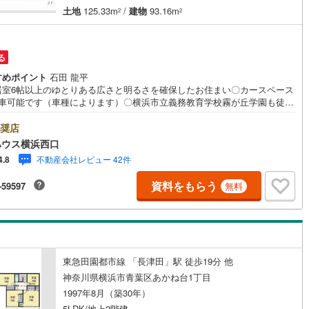
土地
125.33m
/
建物
93.16m
2
2
13
)
宮崎空港線
(
3
)
線
(
256
)
上越新幹線
(
121
)
る
線
(
122
)
北陸新幹線
(
121
)
すめポイント
石田 龍平
居室6帖以上のゆとりある広さと明るさを確保したお住まい〇カースペース
線
(
142
)
北陸新幹線（JR西日本）
(
22
)
駐車可能です（車種によります）〇横浜市立義務教育学校霧が丘学園も徒歩
内で子育て世代にもおすすめーーーーYahoo！ 不動産キャンペーン対象店
幹線
(
8
)
ーー当店で物件を成約するとPayPayボーナスライトがもらえる「Yaho
奨店
 不動産 物件ご成約キャンペーン」の対象になります。「資料をもらう」
ハウス横浜西口
予約をする」ボタンからお問い合わせください。※必ずYahoo！ JAPAN I
地下鉄南北線
(
16
)
札幌市営地下鉄東西線
(
12
)
不動産会社レビュー 42件
4.8
グインしてください。※PayPayボーナスライトは出金と譲渡はできませ
有効期限は付与日から60日です。ーーーーーーーーーーーーーーーーーー
下鉄南北線
(
169
)
仙台市地下鉄東西線
(
53
)
資料をもらう
-59597
無料
ーーーーー紹介金融機関/都市銀行利率/年利 0.95％（変動金利）※上記金
2026年8月時点 のものであり、実際の適用金利は融資実行時のものとなり
ロ丸ノ内線
(
13
)
東京メトロ丸ノ内方南支線
(
1
)
。金利情勢により表記の返済額と異なる場合があります。ーーーーーーー
ーーーーーーーーーーーーーーーー
ロ東西線
(
12
)
東京メトロ千代田線
(
14
)
ロ半蔵門線
(
2
)
東京メトロ南北線
(
7
)
東急田園都市線 「長津田」駅 徒歩19分 他
神奈川県横浜市青葉区あかね台1丁目
線
(
8
)
都営三田線
(
5
)
1997年8月（築30年）
戸線
(
15
)
横浜市営地下鉄ブルーライン
(
95
)
5LDK/地上2階建