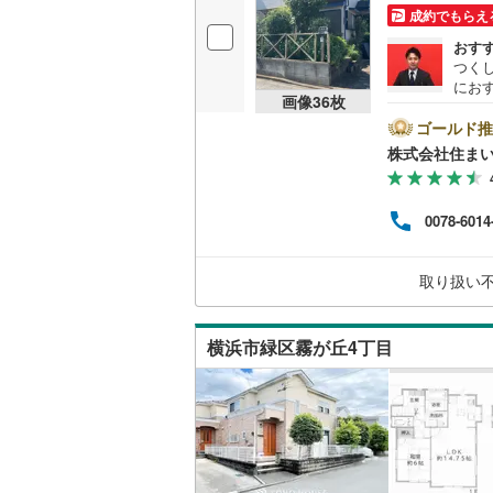
成約でもらえ
桜井線
(
39
おす
つく
阪和線
(
89
にお
画像
36
枚
よく
おおさか
距離
ゴールド推
広々
内子線
(
1
)
株式会社住まい
整備
鳴門線
(
4
)
0078-6014
土讃線
(
61
鹿児島本
取り扱い
三角線
(
46
横浜市緑区霧が丘4丁目
長崎本線
(
佐世保線
(
豊肥本線
(
日南線
(
41