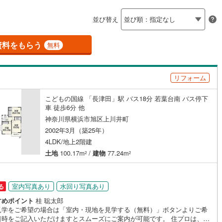
島根
岡山
広島
山口
)
)
(
1
)
(
4
)
(
釜石線
4
)
(
11
)
(
4
)
(
0
)
(
0
)
（
2
）
バリアフリー住宅
（
1
）
並び替え
)
花輪線
(
9
)
香川
愛媛
高知
け
（
1
）
平屋・1階建て
（
0
）
保存した条件を見る
磐越東線
(
43
)
資料をもらう
無料
ルーム（納戸）
（
4
）
ーザ
佐賀
あざみ野
長崎
市が尾
熊本
藤が丘
大分
(
7
)
(
5
)
(
3
)
陸羽東線
(
66
)
(
5
)
(
0
)
リフォーム
137
)
米坂線
(
14
)
(
10
)
駅が始発駅
（
1
）
海まで2km以内
（
0
）
こどもの国線 「長津田」駅 バス18分 若葉台南 バス停下
)
五能線
(
4
)
)
この条件で検索する
この条件で検索する
この条件で検索する
この条件で検索する
この条件で検索する
この条件で検索する
市区町村以下を選択
市区町村を選択す
駅を選択する
車 徒歩6分 他
51
)
白新線
(
23
)
神奈川県横浜市旭区上川井町
建ち方、日当たり
2002年3月（築25年）
越後線
(
37
)
4LDK/地上2階建
以上
（
6
）
角地
（
1
）
2
)
土地
100.17m
/
建物
77.24m
ライン（宇都宮～逗子）
湘南新宿ライン（前橋～小田原）
2
2
4
）
(
511
)
6
)
内房線
(
206
)
室内写真あり
水回り写真あり
る
すめポイント
桂 聡太郎
)
鹿島線
(
1
)
ダイニング15畳以上
見学をご希望の場合は「室内・現地を見学する（無料）」ボタンよりご希
時をご記入いただけますとスムーズにご案内が可能です。 住プロは、瀬
)
東海道本線
(
239
)