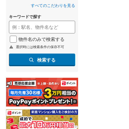
(
33
)
すべてのこだわりを見る
名古屋市営地下鉄鶴舞線
(
52
)
キーワードで探す
名古屋市営地下鉄名港線
(
9
)
OsakaMetro長堀鶴見緑地線
(
16
)
物件名のみで検索する
選択時には検索条件の保存不可
OsakaMetro谷町線
(
30
)
OsakaMetro千日前線
(
8
)
検索する
神戸市営地下鉄海岸線
(
1
)
福岡市地下鉄七隈線
(
24
)
函館市電宝来・谷地頭線
(
0
)
真岡鐵道
(
34
)
山形鉄道フラワー長井線
(
6
)
えちごトキめき鉄道妙高はねうまラ