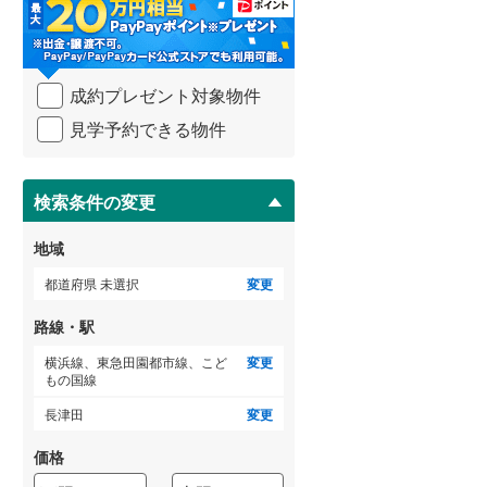
・
条
武蔵野線
(
199
)
件
を
横須賀線
(
63
)
成約プレゼント対象物件
マ
青梅線
(
76
)
イ
見学予約できる物件
ペ
小海線
(
6
)
ー
ジ
京浜東北線
(
173
)
に
検索条件の変更
保
総武線
(
79
)
存
地域
す
御殿場線
(
128
)
る
都道府県 未選択
変更
中央本線（JR東海）
(
143
)
路線・駅
太多線
(
34
)
横浜線、東急田園都市線、こど
変更
もの国線
名松線
(
4
)
長津田
変更
東海道本線（JR西日本）
(
276
)
価格
小浜線
(
23
)