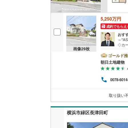
名古屋市
5,250万円
名古屋市
成約でもらえ
おす
京都市営
～*A
◇カー
OsakaMe
画像
29
枚
で42
対応
ゴールド推
OsakaMe
山店
朝日土地建物 
No
OsakaMe
った
うす
福岡市地
0078-6014
説明
私鉄・その他
札幌市電
(
取り扱い
道南いさ
横浜市緑区長津田町
阿武隈急
秋田内陸