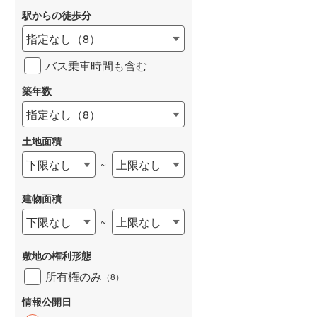
駅からの徒歩分
和歌山線
(
71
)
指定なし
（
8
）
東西線
(
11
)
バス乗車時間も含む
予讃線
(
105
)
築年数
高徳線
(
26
)
指定なし
（
8
）
牟岐線
(
7
)
土地面積
山陽本線（JR九州）
(
16
)
下限なし
上限なし
~
篠栗線
(
18
)
建物面積
指宿枕崎線
(
156
)
下限なし
上限なし
~
筑肥線
(
36
)
久大本線
(
49
)
敷地の権利形態
所有権のみ
（
8
）
日田彦山線
(
17
)
情報公開日
筑豊本線
(
56
)