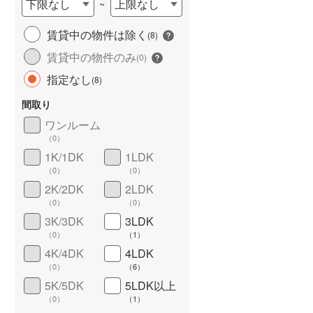
下限なし
上限なし
~
城端線
(
4
)
賃貸中の物件は除く
(
8
)
関西本線（JR西日本）
(
87
)
賃貸中の物件のみ
(
0
)
大阪環状線
(
11
)
長期優良住宅
（
0
）
指定なし
(
8
)
山陽本線（JR西日本）
(
560
)
間取り
姫新線
(
102
)
ワンルーム
（
0
）
吉備線
(
26
)
1K/1DK
1LDK
（
0
）
（
0
）
芸備線
(
53
)
2K/2DK
2LDK
詳しく見る
可部線
(
47
)
（
0
）
（
0
）
3K/3DK
3LDK
宇部線
(
18
)
（
0
）
（
1
）
4K/4DK
4LDK
山陰本線
(
157
)
（
0
）
（
6
）
境線
(
7
)
5K/5DK
5LDK以上
（
0
）
（
1
）
奈良線
(
78
)