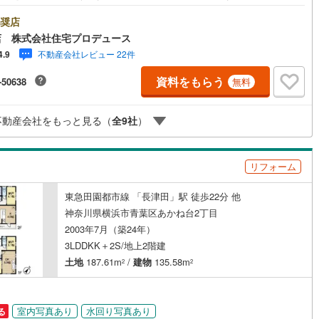
・旭区・泉区・戸塚区・保土ケ谷区・大和市の不動産売買専門会社です！
件情報や当社限定の物件情報も多数ご用意！お気軽にお問合せ下さい!! --
奨店
)
鶴見線
(
8
)
社ではファイナンシャル専門ス
店 株式会社住宅プロデュース
フによる【丁寧な資金アドバイス】【ファイナンシャルプラン提案書の作
7
)
根岸線
(
45
)
不動産会社レビュー 22件
4.9
の国
ッチン
（
3
）
対面キッチン
（
2
）
を随時行っております。意外に知らないお客様が多い【定年時の住宅ロー
高】【住宅購入者だけが加入できる無料の生命保険】【13年間もらえる、
3
)
中央本線（JR東日本）
(
265
)
資料をもらう
-50638
無料
らの特別ボーナス】これから多くなる【教育費】住宅を買った後から始ま
契約、入居関連など
住宅ローン返済】65歳以上から必要になる【老後の費用負担】住宅探しの
48
)
八高線
(
215
)
タイミング】で不安な部分を明確にしていきませんか？？ --------------
8
)
不動産会社をもっと見る（
全
9
社
）
能
（
3
）
22
)
大糸線（JR東日本）
(
18
)
各駅停車）
(
97
)
埼京線
(
54
)
リフォーム
)
東海道本線（JR東海）
(
585
)
機あり
（
3
）
東急田園都市線 「長津田」駅 徒歩22分 他
0
)
飯田線
(
165
)
神奈川県横浜市青葉区あかね台2丁目
2003年7月（築24年）
)
高山本線（JR東海）
(
12
)
3LDDKK＋2S/地上2階建
インクローゼット
床下収納
（
5
）
JR東海）
(
60
)
紀勢本線（JR東海）
(
12
)
土地
187.61m
/
建物
135.58m
2
2
博多南線
(
20
)
庭
室内写真あり
水回り写真あり
る
R西日本）
(
0
)
北陸本線
(
12
)