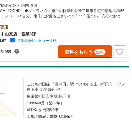
すめポイント
殿内 泰喜
ッキあり
（
0
）
22
)
七尾線
(
9
)
SAHI TOCHI*～◆ダイワハウス施工の軽量鉄骨造二世帯住宅◇敷地面積56
ースペース2台分、南側にお庭もございます* * * * 住まい、安心のおとり
高山本線（JR西日本）
(
7
)
施工・品質・工法関連
* * * *おかげさまで41周年を迎えることができました！ご成約件数6万件達
!・当日のご見学も対応可能です！・JR横浜線「中山」駅徒歩1分！・ご予約
奨店
JR西日本）
(
29
)
湖西線
(
48
)
朝日土地建物中山店』まで！朝日土地建物グループは地域密着を合言葉に
震、制震構造
住宅性能評価付き
（
1
）
中山支店 営業3課
3店舗でその地域No.1を目指しております。広告掲載していない物件も多数
不動産会社レビュー 28件
4.67
福知山線
(
126
)
います。色々廻ったけど良い物件が無いなぁ・・頭金無くても平気・・？
の買替えってどうするの・・？etc.まずは何でもお気軽にご相談ください！
資料をもらう
-51955
43
)
播但線
(
72
)
無料
格者が丁寧にご説明させていただきます！お問い合わせをお待ちしており
応
!!地域密着だからこそ‥豊富な物件情報と“街”のご紹介我々だからこその‥
)
津山線
(
20
)
案とおもてなし心から「よかった」と思える住まい、安心のおとりつぎ。
ン内見(相談)可
（
6
）
IT重説可
（
3
）
土地建物中山支店でご来店をお待ちしております！
)
伯備線
(
36
)
ン対応とは？
こどもの国線 「長津田」駅 バス8分 吹上（町田市） バス
)
呉線
(
55
)
停下車 徒歩12分 他
山口線
(
16
)
東京都町田市南成瀬8丁目
1995年8月（築32年）
7
)
美祢線
(
3
)
4LDK/地上階数2階
土地
165m
/
建物
83.04m
2
2
因美線
(
32
)
草津線
(
33
)