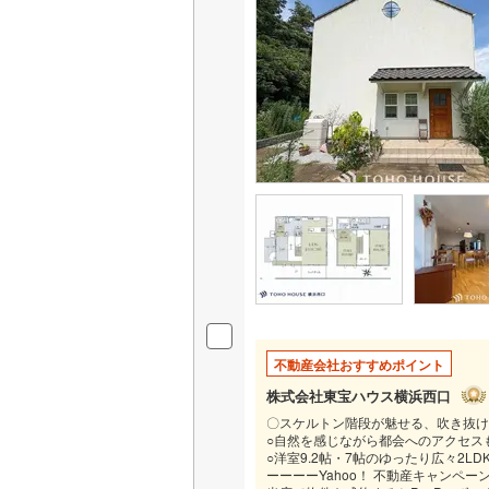
いすみ鉄
IGRいわ
弘南鉄道
由利高原
長野電鉄
宇都宮ラ
鹿島臨海
小湊鐵道
(
不動産会社おすすめポイント
上毛電気
株式会社東宝ハウス横浜西口
流鉄流山
〇スケルトン階段が魅せる、吹き抜け
○自然を感じながら都会へのアクセス
○洋室9.2帖・7帖のゆったり広々2L
京成本線
(
ーーーーYahoo！ 不動産キャンペ