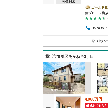
画像
36
枚
谷区
最新物
ゴールド推
南武線
(
22
キッチン
------------ 弊社独自の住宅ローン提案システム 弊
住プロ三ツ境
タッ
横浜線
(
25
こども
独立型キ
成】
(
8
)
(
7
)
ン残
相模線
(
25
0078-6014
国か
販売、価格、
る【
五日市線
(
【この
(
1
取り扱い
即入居可
篠ノ井線
(
常磐線（
浴室
横浜市青葉区あかね台2丁目
伊東線
(
49
浴室乾燥
身延線
(
19
収納
武豊線
(
34
ウォーク
関西本線（
（
2
）
参宮線
(
6
)
4,980万円
バルコニー、
成約でもらえ
大糸線（J