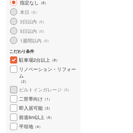
指定なし
（
8
）
北海道新幹線
(
3
)
本日
（
0
）
山形新幹線
(
157
)
3日以内
（
0
）
東海道新幹線
(
265
)
5日以内
（
0
）
九州新幹線
(
109
)
1週間以内
（
0
）
こだわり条件
駐車場2台以上
（
8
）
札幌市営地下鉄東豊線
(
7
)
リノベーション・リフォー
ム
東京メトロ銀座線
(
1
)
（
2
）
東京メトロ日比谷線
(
9
)
ビルトインガレージ
（
0
）
二世帯向け
東京メトロ有楽町線
(
12
)
（
1
）
即入居可能
（
3
）
東京メトロ副都心線
(
13
)
前道6m以上
（
6
）
都営新宿線
(
11
)
平坦地
（
4
）
横浜市営地下鉄グリーンライン