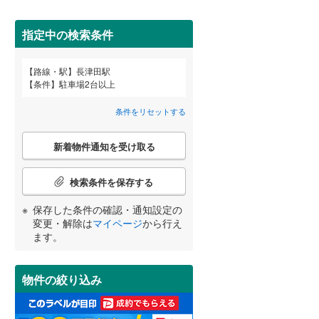
溝の口
梶が谷
田沢湖線
(
13
)
(
2
)
間取り変更可能
（
0
）
(
4
)
(
1
)
指定中の検索条件
八戸線
(
12
)
3階建て以上
（
0
）
磐越西線
(
50
)
路線・駅
長津田駅
宮崎
鹿児島
つくし野
すずかけ台
沖縄
(
8
)
条件
駐車場2台以上
陸羽西線
(
21
)
条件をリセットする
左沢線
(
22
)
(
4
)
(
3
)
こ
小学校まで1km以内
（
5
）
津軽線
(
5
)
新着物件通知を受け取る
の
する
る
条件をリセットする
条件をリセットする
条件をリセットする
条件をリセットする
条件をリセットする
条件をリセットする
検
信越本線
(
87
)
索
検索条件を保存する
条
弥彦線
(
14
)
南道路
（
3
）
件
保存した条件の確認・通知設定の
で
総武本線
(
157
)
変更・解除は
マイページ
から行え
通
ます。
知
を
京葉線
(
24
)
受
物件の絞り込み
け
久留里線
(
76
)
取
る
山手線
(
13
)