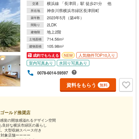
横浜線 「長津田」駅 徒歩21分 他
交通
神奈川県横浜市緑区長津田町
所在地
道
(
10
)
北越急行ほくほく線
(
2
)
2023年5月（築4年）
築年数
2LDK
間取り
て銀河鉄道
(
16
)
青い森鉄道
(
25
)
地上2階
建物階
弘南線
(
2
)
弘南鉄道大鰐線
(
6
)
714.56m
土地面積
2
105.98m
建物面積
2
鉄道鳥海山ろく線
(
1
)
福島交通飯坂線
(
39
)
人気物件TOP10入り
成約でもらえる
NEW
長野線
(
18
)
上田電鉄別所線
(
6
)
室内写真あり
水回り写真あり
0078-6014-59597
イトレール
(
68
)
関東鉄道竜ケ崎線
(
19
)
資料をもらう
鉄道大洗鹿島線
(
52
)
ひたちなか海浜鉄道湊線
(
33
)
無料
54
)
千葉都市モノレール
(
60
)
鉄道上毛線
(
71
)
秩父鉄道
(
124
)
ゴールド推奨店
線
(
8
)
つくばエクスプレス
(
115
)
感覚の開放感溢れるデザイン空間
も良好な横浜市緑区の暮らし
DK。大型収納スペース付き
116
)
京成押上線
(
3
)
ーン対象店舗ーーーー