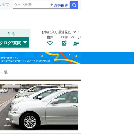
ヘルプ
倉持由香
検索
お気に入り
最近見た
マイ
知る
物件
物件
ページ
千歳線
(
19
)
タログ/質問
日高本線
(
2
)
福島
宗谷本線
(
21
)
(
14
)
(
53
)
(
29
)
栃木
群馬
山梨
東北本線
(
752
)
件一覧
川越線
(
142
)
トイレ２か所
（
7
）
吾妻線
(
19
)
太陽光発電システム
（
0
）
日光線
(
87
)
仙石線
(
113
)
和歌山
大船渡線
(
12
)