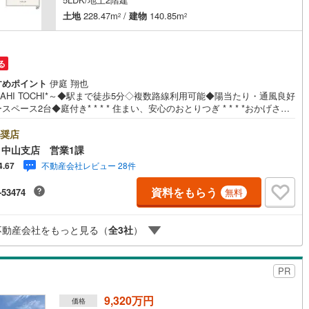
土地
228.47m
/
建物
140.85m
2
2
営地下鉄東山線
(
82
)
名古屋市営地下鉄名城線
(
42
)
営地下鉄桜通線
(
38
)
名古屋市営地下鉄上飯田線
(
7
)
る
すめポイント
伊庭 翔也
地下鉄烏丸線
(
30
)
京都市営地下鉄東西線
(
32
)
SAHI TOCHI*～◆駅まで徒歩5分◇複数路線利用可能◆陽当たり・通風良好
スペース2台◆庭付き* * * * 住まい、安心のおとりつぎ * * * *おかげさま
tro今里筋線
(
17
)
OsakaMetro御堂筋線
(
28
)
周年を迎えることができました♪ご成約件数7万件達成!!☆当日のご見学も
可能です！☆JR横浜線「中山」駅徒歩1分！☆ご予約は『朝日土地建物中
奨店
tro四つ橋線
(
4
)
OsakaMetro中央線
(
13
)
』まで！朝日土地建物グループは地域密着を合言葉に全13店舗でその地域
中山支店 営業1課
.1を目指しております。広告掲載していない物件も多数ございます。色々廻
tro堺筋線
(
2
)
神戸市営地下鉄西神・山手線
(
64
)
不動産会社レビュー 28件
4.67
けど良い物件が無いなぁ・・頭金無くても平気・・？お家の買替えってど
るの・・？etc.まずは何でもお気軽にご相談ください！有資格者が丁寧にご
下鉄空港線
(
13
)
福岡市地下鉄箱崎線
(
0
)
資料をもらう
-53474
無料
させていただきます！お問い合わせをお待ちしております!!
1
)
函館市電
(
9
)
不動産会社をもっと見る（
全
3
社
）
りび鉄道
(
12
)
わたらせ渓谷鐵道
(
14
)
PR
行
(
48
)
会津鉄道
(
10
)
9,320万円
価格
縦貫鉄道
(
2
)
しなの鉄道北しなの線
(
13
)