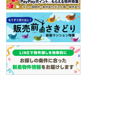
イン
(
13
)
しなの鉄道
(
38
)
津軽鉄道
(
0
)
三陸鉄道リアス線
(
9
)
仙台空港アクセス線
(
39
)
松本電鉄上高地線
(
3
)
関東鉄道常総線
(
63
)
銚子電気鉄道
(
1
)
上信電鉄上信線
(
39
)
埼玉新都市交通伊奈線
(
70
)
京成成田高速鉄道アクセス線
(
5
)
京成千葉線
(
20
)