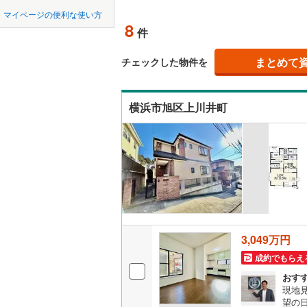
中国
鳥取
(
0
)
(
0
)
北上線
(
12
(
0
マイページの便利な使い方
吹き抜け
8
件
山田線
(
10
四国
徳島
二世帯向
大湊線
(
5
)
まとめて
チェックした物件を
サービス
九州・沖縄
福岡
たまプラ
(
2
)
(
3
)
只見線
(
8
)
横浜市旭区上川井町
立地
奥羽本線
(
最寄りの
男鹿線
(
21
(
7
0
0
0
0
0
0
該当物件
該当物件
該当物件
該当物件
該当物件
該当物件
件
件
件
件
件
件
羽越本線
(
配置、向き、
飯山線
(
4
)
南町田グランベリーパーク
つきみ野
前道6m
(
1
湘南新宿
平坦地
（
(
361
)
(
4
)
3,049万円
外房線
(
14
LD
成約でもらえ
おす
成田線
(
93
リビング
(
2
)
現地
（
3
）
望の日
東金線
(
86