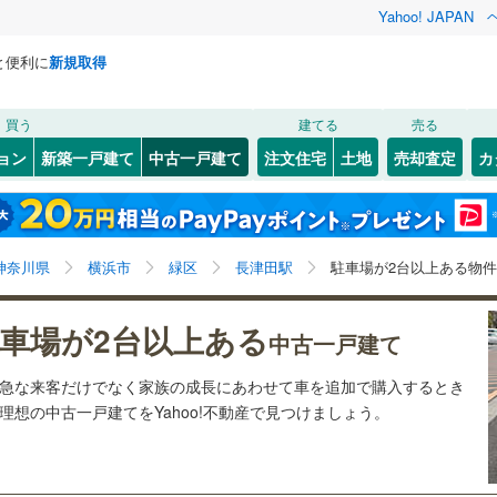
Yahoo! JAPAN
と便利に
新規取得
検索条件を保存しました
買う
建てる
売る
93
)
札沼線
(
14
)
リノベーション
ョン
新築一戸建て
中古一戸建て
注文住宅
土地
売却査定
カ
この検索条件の新着物件通知は、
マイページ
から設定できます。
室蘭本線
(
53
)
ション・リフォーム
築古・築30年以上
（
2
）
岩手
宮城
秋田
山形
111
)
富良野線
(
10
)
)
(
6
)
(
4
)
(
8
)
(
14
)
(
6
)
(
8
)
長津田駅、駐車場2台以上
神奈川
埼玉
千葉
茨城
38
)
釧網本線
(
28
)
神奈川県
横浜市
緑区
長津田駅
駐車場が2台以上ある物
8
)
水郡線
(
112
)
1
）
オール電化
（
0
）
八王子みなみ野
長野
富山
石川
福井
3
)
(
58
)
(
23
)
(
7
)
(
60
)
車場が2台以上ある
中古一戸建て
2
)
上越線
(
96
)
検索条件を保存する
台以上
（
8
）
ビルトインガレージ
（
0
）
閉じる
閉じる
お気に入りリストを見る
お気に入りリストを見る
閉じる
閉じる
岐阜
静岡
三重
(
7
)
ら急な来客だけでなく家族の成長にあわせて車を追加で購入するとき
1
)
水戸線
(
66
)
タ付インターホン
防犯カメラ
（
0
）
マイページ
想の中古一戸建てをYahoo!不動産で見つけましょう。
)
仙山線
(
109
)
兵庫
京都
滋賀
奈良
)
気仙沼線
(
11
)
全体