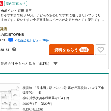
室内写真あり
る
)
片町線
(
110
)
すめポイント
岸田 周平
し野小学校まで徒歩14分。子どもを安心して学校に通わせたいファミリー
)
関西空港線
(
8
)
すすめです。使いやすい全居室収納スペースがあるためとても便利です。
家で料理をするという方に嬉しいシステムキッチン付きの物件。隣家との
東線
(
17
)
本四備讃線
(
8
)
も十分にあります。こちらの物件の間取りは4LDKとなっており、室内も
奨店
です。こちらの住宅の向きは南東向きです。お探しの方はどうぞ。幅広に
予土線
(
2
)
の広場TOWNS
された歩道があるので、外出も苦になりません。
不動産会社レビュー 38件
4.52
徳島線
(
6
)
資料をもらう
-58154
無料
)
土讃線
(
8
)
線
(
460
)
香椎線
(
36
)
不動産会社をもっと見る（
全
2
社
）
)
肥薩線
(
32
)
77
)
唐津線
(
16
)
横浜線 「長津田」駅 バス13分 霧が丘高校前 バス停下車
10
)
大村線
(
17
)
徒歩5分 他
101
)
日豊本線
(
359
)
神奈川県横浜市緑区霧が丘4丁目
2007年1月（築20年）
)
吉都線
(
18
)
4LDK/地上2階