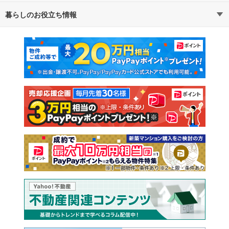
暮らしのお役立ち情報
不動産・住宅
賃貸住宅
マンションカタログ
教えて！住まいの先生
新築マンション
中古マンション
新築一戸建て
中古一戸建て
注文住宅
土地
売却査定