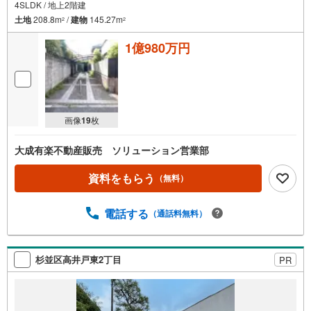
4SLDK / 地上2階建
土地
208.8m
/
建物
145.27m
2
2
1億980万円
画像
19
枚
大成有楽不動産販売 ソリューション営業部
資料をもらう
（無料）
電話する
（通話料無料）
杉並区高井戸東2丁目
PR