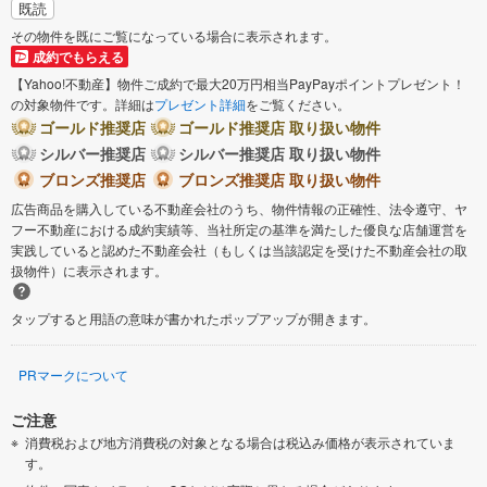
既読
その物件を既にご覧になっている場合に表示されます。
成約でもらえる
【Yahoo!不動産】物件ご成約で最大20万円相当PayPayポイントプレゼント！
の対象物件です。詳細は
プレゼント詳細
をご覧ください。
ゴールド推奨店
ゴールド推奨店 取り扱い物件
シルバー推奨店
シルバー推奨店 取り扱い物件
ブロンズ推奨店
ブロンズ推奨店 取り扱い物件
広告商品を購入している不動産会社のうち、物件情報の正確性、法令遵守、ヤ
フー不動産における成約実績等、当社所定の基準を満たした優良な店舗運営を
実践していると認めた不動産会社（もしくは当該認定を受けた不動産会社の取
扱物件）に表示されます。
タップすると用語の意味が書かれたポップアップが開きます。
PRマークについて
ご注意
消費税および地方消費税の対象となる場合は税込み価格が表示されていま
す。