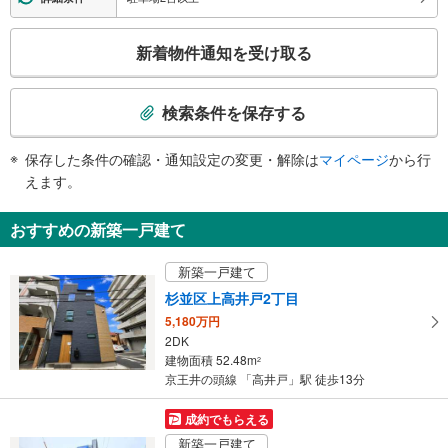
・南方面出口の地上階
エスカレータ
こ
新着物件通知を受け取る
・ホーム⇔改札
の
トイレ
検
索
《多機能トイレ》
検索条件を保存する
・改札内
条
スロープ
件
保存した条件の確認・通知設定の変更・解除は
マイページ
から行
で
・南方面出口のエレベータ前⇔地上出口
えます。
その他
通
知
・点字案内（券売機・運賃表・階段手すり）
おすすめの新築一戸建て
・ＡＥＤ
を
受
新築一戸建て
け
杉並区上高井戸2丁目
取
5,180万円
る
2DK
・
建物面積 52.48m
2
条
京王井の頭線 「高井戸」駅 徒歩13分
件
を
成約でもらえる
マ
新築一戸建て