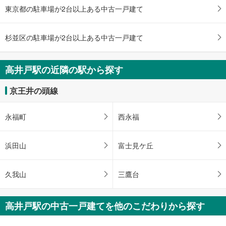
建物面積 -
東京都の駐車場が2台以上ある中古一戸建て
京王井の頭線 「高井戸」駅 徒歩14分
杉並区の駐車場が2台以上ある中古一戸建て
高井戸駅の近隣の駅から探す
京王井の頭線
永福町
西永福
浜田山
富士見ケ丘
久我山
三鷹台
高井戸駅の中古一戸建てを他のこだわりから探す