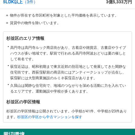
5LDK以上
（
3
件）
3億5,333万円
物件が所在する市区町村を対象とした平均価格を表示しています。
賃貸中の物件を除いています。
杉
杉並区のエリア情報
並
高円寺は高円寺ルック商店街があり、古着店や雑貨店、古書店やライブ
区
ハウスが多い地域です。駅前で行われる高円寺阿波おどりは夏の催しと
に
して有名です。
関
荻窪近辺は、昭和初期まで東京近郊の別荘地として発展してきた閑静な
す
住宅街です。西荻窪駅前の商店街にはアンティークショップが点在し、
る
荻窪駅には大型商業施設のルミネ荻窪店があります。
情
久我山は閑静な住宅街で、地域のつながりを深める活動に力を入れてい
報
るエリアです。運動施設や学校が多くあります。
杉並区の学区情報
杉並区の学区情報は公開されています。小学校が41件、中学校が23件あり
ます。
杉並区の学区から中古マンションを探す
周辺環境