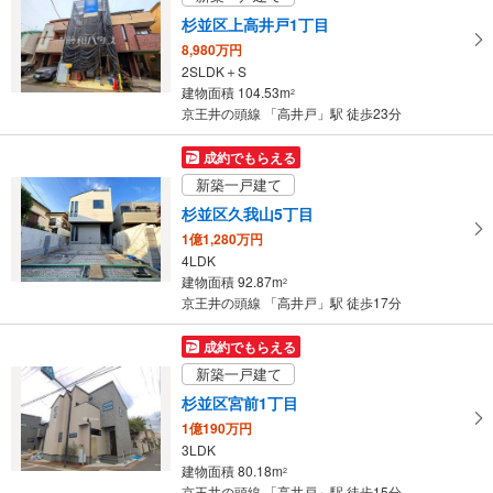
イ
杉並区上高井戸1丁目
ペ
8,980万円
ー
2SLDK＋S
ジ
建物面積 104.53m
2
に
京王井の頭線 「高井戸」駅 徒歩23分
保
存
成約でもらえる
す
新築一戸建て
る
杉並区久我山5丁目
1億1,280万円
4LDK
建物面積 92.87m
2
京王井の頭線 「高井戸」駅 徒歩17分
成約でもらえる
新築一戸建て
杉並区宮前1丁目
1億190万円
3LDK
建物面積 80.18m
2
京王井の頭線 「高井戸」駅 徒歩15分