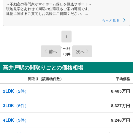
～不動産の専門家がマイホーム探しを徹底サポート～
現地見学とあわせて周辺の住環境もご案内可能です。
建物に関するご質問もお気軽にご質問ください。
もっと見る
〇お問合せお待ちしております〇
【営業時間9:00～19:00】
物件見学、ローン相談、その他些細なことでもご相談ください
1
〇気軽にご案内やご来店できるポイント〇
【1】キッズルームあり。お子様にはおもちゃ、絵本などのご用意をしてい
1
〜
3
件
前へ
次へ
ますので、お子様連れでもお気軽にご来店ください。
/
3
件
【2】ご条件に近い物件も合わせてご紹介をさせて頂きます。近隣物件やご
希望に合わせてその他の物件もご用意をさせて頂きます。
【3】ご連絡の方法は、お客様のご希望に合わせてショートメールやLINEで
高井戸駅の間取りごとの価格相場
のやり取りも大丈夫です。
間取り（該当物件数）
平均価格
2LDK
（
2
件）
8,485万円
3LDK
（
6
件）
8,327万円
4LDK
（
3
件）
9,246万円