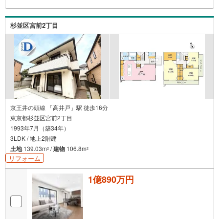
気軽にご連絡下さい！現地を見学される場合は「室内・現
地を見学する（無料）」ボタンよりご希望の日時をご記入
いただけますとスムーズにご案内が可能です。【ウィル不
杉並区宮前2丁目
動産販売はここが強み】（1）住宅ローンに精通したローン
専門部署があります！（2）施工実績多数のリフォーム部門
も社内にあります！（3）定休日なし！
京王井の頭線 「高井戸」駅 徒歩16分
東京都杉並区宮前2丁目
1993年7月（築34年）
3LDK / 地上2階建
土地
139.03m
/
建物
106.8m
2
2
リフォーム
1億890万円