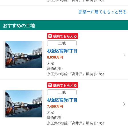
成約でもらえる
新築一戸建てをもっと見る
新築一戸建て
おすすめの土地
杉並区宮前1丁目
9,390万円
成約でもらえる
2LDK＋S
土地
建物面積 74.31m
2
京王井の頭線 「高井戸」駅 徒歩15分
杉並区宮前2丁目
8,030万円
未定
建物面積 -
京王井の頭線 「高井戸」駅 徒歩18分
成約でもらえる
土地
杉並区宮前2丁目
7,450万円
未定
建物面積 -
京王井の頭線 「高井戸」駅 徒歩18分