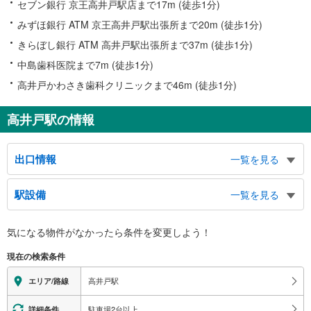
セブン銀行 京王高井戸駅店まで17m (徒歩1分)
みずほ銀行 ATM 京王高井戸駅出張所まで20m (徒歩1分)
きらぼし銀行 ATM 高井戸駅出張所まで37m (徒歩1分)
中島歯科医院まで7m (徒歩1分)
高井戸かわさき歯科クリニックまで46m (徒歩1分)
高井戸駅の情報
出口情報
一覧を見る
出口
駅設備
一覧を見る
杉並区役所高井戸区民事務所、杉並区高井戸市民センター、高井戸地域区民セ
ンター、高齢者活動支援センター、高井戸温水プール
バリアフリー状況
気になる物件がなかったら
条件を変更しよう！
※段差なしでの移動経路
（○：有り △：要駅員設備 ×：無し）
現在の検索条件
地上⇔改札⇔ホーム：○
エレベータ
高井戸駅
エリア/路線
・ホーム⇔改札
・Ｂ１Ｆバス乗り場⇔１Ｆ改札階⇔２Ｆ陸橋（北方面出口）
駐車場2台以上
詳細条件