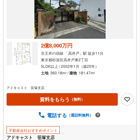
2億8,000万円
京王井の頭線 「高井戸」駅 徒歩11分
東京都杉並区高井戸東2丁目
5LDK以上 / 2002年1月（築25年）
土地
360.18m
/
建物
181.47m
2
2
アドキャスト 笹塚支店
資料をもらう
（無料）
電話する
（通話料無料）
不動産会社おすすめポイント
アドキャスト 笹塚支店