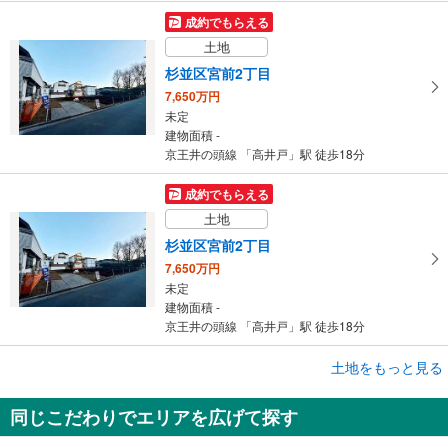
成約でもらえる
土地
杉並区宮前2丁目
7,650万円
未定
建物面積 -
京王井の頭線 「高井戸」駅 徒歩18分
成約でもらえる
土地
杉並区宮前2丁目
7,650万円
未定
建物面積 -
京王井の頭線 「高井戸」駅 徒歩18分
土地をもっと見る
土地
杉並区久我山5丁目
同じこだわりでエリアを広げて探す
9,980万円
未定