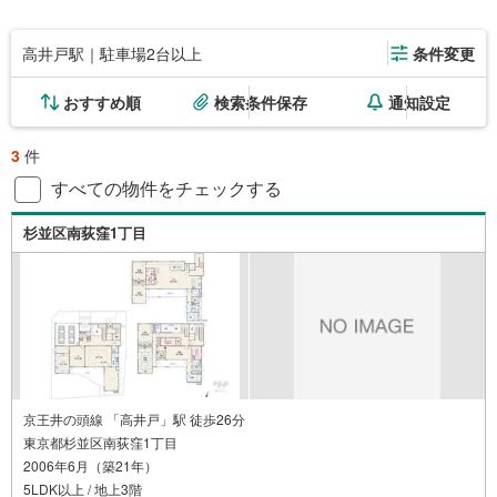
高井戸駅｜駐車場2台以上
条件変更
おすすめ順
検索条件保存
通知設定
3
件
すべての物件をチェックする
杉並区南荻窪1丁目
京王井の頭線 「高井戸」駅 徒歩26分
東京都杉並区南荻窪1丁目
2006年6月（築21年）
5LDK以上 / 地上3階