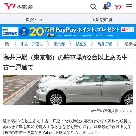
Yahoo!不動産
検索
通知
i
ログイン
ID新規取得
中古一戸建て
東京都
杉並区
高井戸駅
駐車場
高井戸駅（東京都）の駐車場が2台以上ある中
古一戸建て
一部の画像提供：アフロ
駐車場が2台以上ある中古一戸建てなら急な来客だけでなく家族の成長に
あわせて車を追加で購入するときなども安心です。駐車場が2台以上ある
理想の中古一戸建てをYahoo!不動産で見つけましょう。