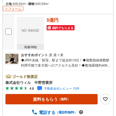
土地
409.22m
/
建物
540.53m
2
2
リフォーム
5億円
成約でもらえる
画像
10
枚
おすすめポイント
原 菜々美
◆JR中央線「荻窪」駅まで徒歩約13分！◆複数路線複数駅
利用可能で多方面へのアクセスも良好！◆敷地面積約409平
米（約123坪）、5LLDDKK＋2Sのオーダー住宅◆RC造3階
建て、3階部分は二世帯住宅や賃貸としても利用可◆南向き
ゴールド推奨店
で開放感のある約46.3帖のLDK◆お庭には桜や紅葉が配置
株式会社ウィル 中野営業所
されたプライベート空間の演出◆ホームエレベーターやTV
4.8
不動産会社レビュー 10件
付き浴室等、贅を尽くした拘りの仕様設備◆ビルトインガ
レージ2台分＋来客用1台の駐車スペース◆全室クロス貼り
資料をもらう
（無料）
替え済みの新生活にぴったりのお住まいです◆テラスやお
庭でティータイムも楽しめます【営業時間10:00～19:00】
上記時間はお電話が繋がりやすくなっております。ぜひお
電話する
（通話料無料）