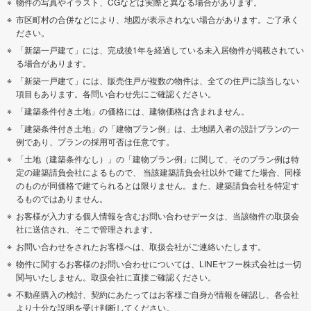
物件の写真やイラスト、CGなどは実際と異なる場合があります。
市区町村の合併などにより、地図が表示されない場合があります。ご了承く
ださい。
「新築一戸建て」には、完成後1年を経過している未入居物件が掲載されてい
る場合があります。
「新築一戸建て」には、販売住戸が複数の物件は、全ての住戸に該当しない
項目もあります。各問い合わせ先にご確認ください。
「建築条件付き土地」の価格には、建物価格は含まれません。
「建築条件付き土地」の「建物プラン例」は、土地購入者の設計プランの一
例であり、プランの採用可否は任意です。
「土地（建築条件なし）」の「建物プラン例」に関して、そのプラン例は特
定の建築請負会社によるもので、 当該建築請負会社以外で建てた場合、同様
のものが同価格で建てられるとは限りません。また、建築請負会社を特定す
るものではありません。
お客様が入力する個人情報を含むお問い合わせデータは、当該物件の取扱会
社に送信され、そこで管理されます。
お問い合わせをされたお客様へは、取扱会社がご連絡いたします。
物件に関するお客様のお問い合わせについては、LINEヤフー株式会社は一切
関与いたしません。取扱会社に直接ご確認ください。
不動産購入の検討、契約にあたってはお客様ご自身が情報を確認し、各会社
より十分な説明を受け判断してください。