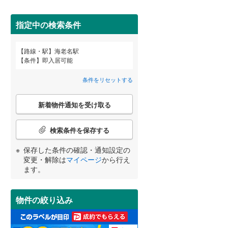
田沢湖線
(
0
)
間取り変更可能
（
0
）
指定中の検索条件
八戸線
(
0
)
3階建て以上
（
2
）
(
1
)
(
1
)
磐越西線
(
0
)
路線・駅
海老名駅
宮崎
鹿児島
沖縄
条件
即入居可能
陸羽西線
(
0
)
条件をリセットする
左沢線
(
0
)
こ
希望ケ丘
三ツ境
津軽線
(
0
)
(
14
)
新着物件通知を受け取る
の
する
る
条件をリセットする
条件をリセットする
条件をリセットする
条件をリセットする
条件をリセットする
条件をリセットする
(
10
)
(
19
)
小学校まで1km以内
（
14
）
検
信越本線
(
1
)
索
検索条件を保存する
条
弥彦線
(
0
)
件
保存した条件の確認・通知設定の
で
総武本線
(
83
)
南道路
（
5
）
変更・解除は
マイページ
から行え
通
ます。
知
を
京葉線
(
15
)
受
物件の絞り込み
け
久留里線
(
10
)
取
る
山手線
(
30
)