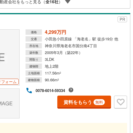
動産会社をもっと見る（
全
16
社
）
ませんか？？ --------------
道
(
1
)
北越急行ほくほく線
(
0
)
PR
て銀河鉄道
(
0
)
青い森鉄道
(
0
)
4,299万円
価格
弘南線
(
0
)
弘南鉄道大鰐線
(
0
)
小田急小田原線 「海老名」駅 徒歩19分 他
交通
神奈川県海老名市国分南4丁目
所在地
鉄道鳥海山ろく線
(
0
)
福島交通飯坂線
(
0
)
2005年3月（築22年）
築年数
長野線
(
0
)
上田電鉄別所線
(
0
)
3LDK
間取り
地上2階
建物階
イトレール
(
17
)
関東鉄道竜ケ崎線
(
5
)
117.56m
土地面積
2
90.66m
建物面積
2
鉄道大洗鹿島線
(
18
)
ひたちなか海浜鉄道湊線
(
8
)
リフォーム
0078-6014-59334
16
)
千葉都市モノレール
(
35
)
資料をもらう
無料
鉄道上毛線
(
27
)
秩父鉄道
(
32
)
線
(
12
)
つくばエクスプレス
(
59
)
79
)
京成押上線
(
9
)