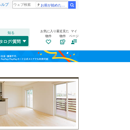
ヘルプ
お前が始めた物語だろ
検索
お気に入り
最近見た
マイ
知る
物件
物件
ページ
千歳線
(
6
)
タログ/質問
日高本線
(
0
)
福島
宗谷本線
(
0
)
(
1
)
(
0
)
(
8
)
栃木
群馬
山梨
東北本線
(
155
)
川越線
(
94
)
トイレ２か所
（
32
）
百合ケ丘
新百合ケ丘
(
7
)
吾妻線
(
3
)
太陽光発電システム
（
1
）
(
16
)
(
18
)
日光線
(
23
)
仙石線
(
5
)
和歌山
大船渡線
(
0
)
(
38
)
(
10
)
(
6
)