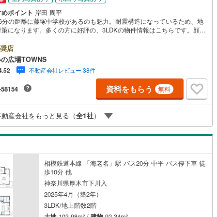
庭
すめポイント
岸田 周平
2
)
七尾線
(
0
)
16分の距離に藤塚中学校があるのも魅力。耐震構造になっているため、地
ッキあり
（
1
）
対策になります。多くの方に好評の、3LDKの物件情報はこちらです。顔が
高山本線（JR西日本）
(
0
)
安心のTVインターホン付きです。今回紹介するのは、建物面積が98.19
施工・品質・工法関連
。窓付きの浴室が付いておりますので、カビの心配もご無用です。追い焚
奨店
JR西日本）
(
3
)
湖西線
(
19
)
付きで水道代の節約につながります。【年中無休/9:00～21:00】人気物件
の広場TOWNS
にお問い合わせが集中するため、お早めにお電話下さい。「室内・現地を
震、制震構造
住宅性能評価付き
（
7
）
福知山線
(
91
)
不動産会社レビュー 38件
4.52
する」ボタンよりご予約頂くとご見学がスムーズです。■その他、各種ご相
承っております。○住宅ローンのご相談○ライフプランのシミュレーション
4
)
播但線
(
9
)
資料をもらう
-58154
無料
まいの広場TOWNSからお客様へ経験豊富なスタッフが親身になってお客様
った物件をご紹介させて頂きます！ /他社様掲載物件も併せてご紹介可能で
応
津山線
(
0
)
でお気軽にお問い合わせ下さい♪駐車場もございますので、お車でのお越し
不動産会社をもっと見る（
全
1
社
）
歓迎です！
ン内見(相談)可
（
17
）
IT重説可
（
11
）
伯備線
(
1
)
)
呉線
(
26
)
ン対応とは？
山口線
(
0
)
相模鉄道本線 「海老名」駅 バス20分 中平 バス停下車 徒
歩10分 他
0
)
美祢線
(
0
)
神奈川県厚木市下川入
因美線
(
3
)
2025年4月（築2年）
3LDK/地上階数2階
草津線
(
4
)
土地
103.98m
/
建物
92.34m
2
2