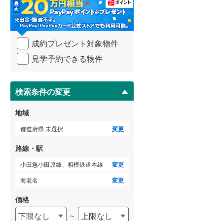
・
条
武蔵野線
(
122
)
件
を
横須賀線
(
73
)
成約プレゼント対象物件
マ
青梅線
(
33
)
イ
見学予約できる物件
ペ
小海線
(
2
)
ー
ジ
京浜東北線
(
173
)
に
検索条件の変更
保
総武線
(
90
)
存
地域
す
御殿場線
(
9
)
る
都道府県 未選択
変更
中央本線（JR東海）
(
61
)
路線・駅
太多線
(
5
)
小田急小田原線、相模鉄道本線
変更
名松線
(
0
)
海老名
変更
東海道本線（JR西日本）
(
221
)
価格
下限なし
上限なし
~
小浜線
(
2
)