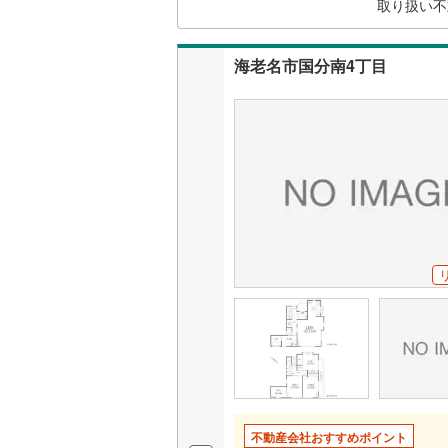
取り扱い不
していき
いすみ鉄
海老名市国分南4丁目
IGRいわ
弘南鉄道
由利高原
長野電鉄
宇都宮ラ
鹿島臨海
小湊鐵道
(
上毛電気
流鉄流山
京成本線
(
不動産会社おすすめポイント