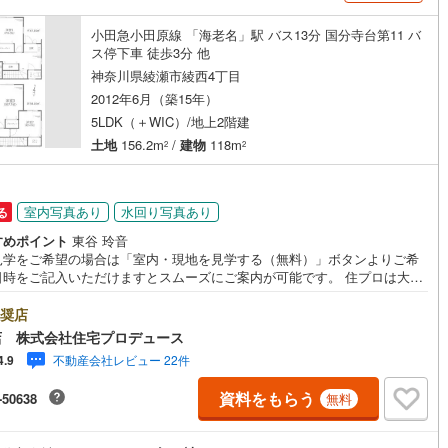
小田急小田原線 「海老名」駅 バス13分 国分寺台第11 バ
ス停下車 徒歩3分 他
営地下鉄東山線
(
27
)
名古屋市営地下鉄名城線
(
18
)
神奈川県綾瀬市綾西4丁目
営地下鉄桜通線
(
16
)
名古屋市営地下鉄上飯田線
(
3
)
2012年6月（築15年）
5LDK（＋WIC）/地上2階建
地下鉄烏丸線
(
51
)
京都市営地下鉄東西線
(
52
)
土地
156.2m
/
建物
118m
2
2
tro今里筋線
(
30
)
OsakaMetro御堂筋線
(
32
)
tro四つ橋線
(
9
)
OsakaMetro中央線
(
26
)
室内写真あり
水回り写真あり
る
tro堺筋線
(
8
)
神戸市営地下鉄西神・山手線
(
53
)
すめポイント
東谷 玲音
見学をご希望の場合は「室内・現地を見学する（無料）」ボタンよりご希
下鉄空港線
(
4
)
福岡市地下鉄箱崎線
(
0
)
時をご記入いただけますとスムーズにご案内が可能です。 住プロは大和
綾瀬市エリアに強い！ 住プロは、大和市・綾瀬市エリアの不動産売買専門
です！最新物件情報や当社限定で販売する物件情報も多数ございますの
奨店
0
)
函館市電
(
0
)
お問合せ下さい！ -------------- 弊社独自の住宅ローン提案システム
店 株式会社住宅プロデュース
ではファイナンシャル専門スタッフによる【丁寧な資金アドバイス】【フ
不動産会社レビュー 22件
4.9
りび鉄道
(
0
)
わたらせ渓谷鐵道
(
7
)
ナンシャルプラン提案書の作成】を随時行っております。意外に知らない
様が多い【定年時の住宅ローン残高】【住宅購入者だけが加入できる無料
資料をもらう
-50638
無料
命保険】【13年間もらえる、国からの特別ボーナス】これから多くなる
行
(
1
)
会津鉄道
(
0
)
育費】住宅を買った後から始まる【住宅ローン返済】65歳以上から必要に
【老後の費用負担】住宅探しの【このタイミング】で不安な部分を明確に
縦貫鉄道
(
0
)
しなの鉄道北しなの線
(
0
)