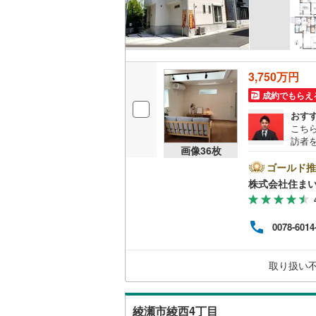
後藤寺線
(
東北新幹
秋田新幹
3,750万円
山陽新幹
成約でもらえ
おす
西九州新
こち
訪者
画像
36
枚
れる
地下鉄
札幌市営
ご好
ゴールド推
段が
仙台市地
株式会社住まい
力的な
合わ
東京メト
タン
0078-6014
りま
東京メト
場T
をご
東京メト
取り扱い
にお
す！
都営浅草
綾瀬市綾西4丁目
都営大江