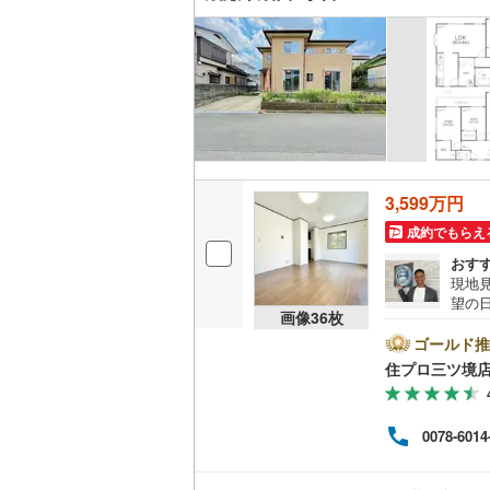
名古屋市
名古屋市
京都市営
OsakaMe
3,599万円
OsakaMe
成約でもらえ
OsakaMe
おす
現地
福岡市地
望の日
画像
36
枚
市・
会社
ゴールド推
私鉄・その他
札幌市電
(
で、お気軽に
住プロ三ツ境
弊社
道南いさ
ァイ
お客
0078-6014
の生
阿武隈急
【教
なる
秋田内陸