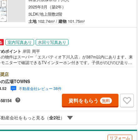
1
)
宮崎空港線
(
0
)
2025年3月（築2年）
3LDK/地上階数2階
線
(
45
)
上越新幹線
(
39
)
土地
102.74m
/
建物
101.75m
2
2
線
(
26
)
北陸新幹線
(
40
)
線
(
35
)
北陸新幹線（JR西日本）
(
2
)
室内写真あり
水回り写真あり
る
すめポイント
岸田 周平
幹線
(
0
)
らの物件はスーパー「エスパティオ下川入店」が387m以内にあります。来
をモニターで確認できるTVインターホン付きです。子供がのびのび走り回
3LDKの物件はこちらです。システムキッチンは使いやすく汚れにくいので
地下鉄南北線
(
4
)
札幌市営地下鉄東西線
(
5
)
評です。浴室乾燥機のあるお風呂場は洗濯物を干すときにも便利です。値
奨店
お手ごろな中古戸建てはいかがでしょうか。うっとりとしてしまう程の魅
下鉄南北線
(
11
)
仙台市地下鉄東西線
(
5
)
の広場TOWNS
田園風景が広がります。【年中無休/9:00～21:00】人気物件は特にお問い
不動産会社レビュー 38件
4.52
せが集中するため、お早めにお電話下さい。「室内・現地を見学する」ボ
ロ丸ノ内線
(
22
)
東京メトロ丸ノ内方南支線
(
3
)
よりご予約頂くとご見学がスムーズです。■その他、各種ご相談も承ってお
資料をもらう
-58154
無料
す。○住宅ローンのご相談○ライフプランのシミュレーション■住まいの広
ロ東西線
(
14
)
東京メトロ千代田線
(
21
)
OWNSからお客様へ経験豊富なスタッフが親身になってお客様に合った物件
紹介させて頂きます！ /他社様掲載物件も併せてご紹介可能ですのでお気軽
ロ半蔵門線
(
5
)
東京メトロ南北線
(
7
)
不動産会社をもっと見る（
全
2
社
）
問い合わせ下さい♪駐車場もございますので、お車でのお越しも大歓迎で
線
(
4
)
都営三田線
(
20
)
リフォーム
戸線
(
19
)
横浜市営地下鉄ブルーライン
(
107
)