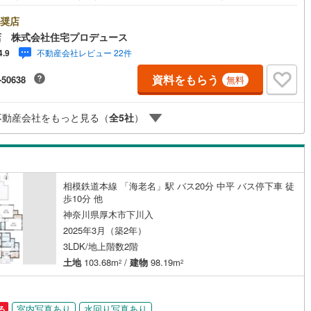
・相模原市・海老名市エリアに強い！ 住プロは座間市・相模原市・海老名
リアの不動産売買専門会社です！最新物件情報や当社限定で販売する物件
奨店
)
鶴見線
(
7
)
数ございますので、お気軽にお問合せ下さい！ -------------- 弊社独自の
店 株式会社住宅プロデュース
ローン提案システム 弊社ではファイナンシャル専門スタッフによる【丁寧
5
)
根岸線
(
51
)
不動産会社レビュー 22件
4.9
金アドバイス】【ファイナンシャルプラン提案書の作成】を随時行ってお
す。意外に知らないお客様が多い【定年時の住宅ローン残高】【住宅購入
9
)
中央本線（JR東日本）
(
162
)
ッチン
（
3
）
対面キッチン
（
19
）
資料をもらう
-50638
無料
けが加入できる無料の生命保険】【13年間もらえる、国からの特別ボーナ
これから多くなる【教育費】住宅を買った後から始まる【住宅ローン返
18
)
八高線
(
85
)
65歳以上から必要になる【老後の費用負担】住宅探しの【このタイミン
契約、入居関連など
不動産会社をもっと見る（
全
5
社
）
不安な部分を明確にしていきませんか？？ --------------
0
)
大糸線（JR東日本）
(
2
)
能
（
36
）
各駅停車）
(
72
)
埼京線
(
71
)
東海道本線（JR東海）
(
60
)
相模鉄道本線 「海老名」駅 バス20分 中平 バス停下車 徒
歩10分 他
機あり
（
26
）
)
飯田線
(
15
)
神奈川県厚木市下川入
高山本線（JR東海）
(
2
)
2025年3月（築2年）
3LDK/地上階数2階
JR東海）
(
8
)
紀勢本線（JR東海）
(
5
)
インクローゼット
床下収納
（
23
）
土地
103.68m
/
建物
98.19m
2
2
博多南線
(
7
)
R西日本）
(
0
)
北陸本線
(
0
)
室内写真あり
水回り写真あり
る