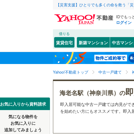
【災害支援】ひとりでも多くの命を救う「災
IDでもっ
ログイン
借りる
北海道
JR
北海道
函館本線
(
こだわり条件
リフォーム、
賃貸住宅
新築マンション
中古マンシ
石勝線
(
0
)
リノベー
東北
青森
（
14
）
根室本線
(
(
1
)
(
0
)
(
0
関東
東京
石北本線
(
Yahoo!不動産トップ
中古一戸建て
設備
常磐線
(
12
床暖房
（
信越・北陸
新潟
即
海老名駅（神奈川県）の
祖師ケ谷大蔵
(
6
)
(
2
高崎線
(
14
駐車場2
(
5
)
東海
愛知
お気に入りから資料請求
即入居可能な中古一戸建ては内見がで
両毛線
(
31
ＴＶモニ
を始めたい方にもオススメです。即入居
烏山線
(
15
気になる物件を
（
27
）
近畿
大阪
お気に入りに
石巻線
(
0
)
追加してみましょう
間取り、居室
(
21
)
(
17
)
(
3