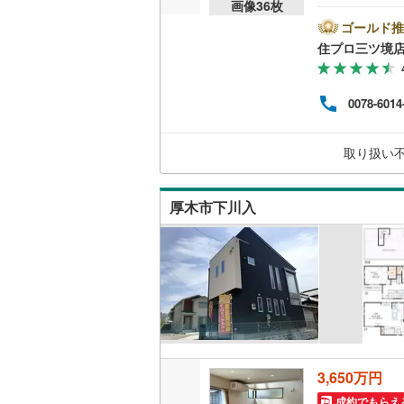
画像
36
枚
間市
（
25
）
市エ
ゴールド推
南武線
(
27
情報も多
住プロ三ツ境
住宅
キッチン
横浜線
(
24
な資
りま
相模線
(
14
独立型キ
0078-6014
者だ
ス】
五日市線
(
済】
販売、価格、
取り扱い
グ】で
篠ノ井線
(
即入居可
常磐線（
厚木市下川入
浴室
伊東線
(
8
)
浴室乾燥
身延線
(
25
武豊線
(
3
)
収納
関西本線（
ウォーク
（
参宮線
17
）
(
0
)
3,650万円
大糸線（J
成約でもらえ