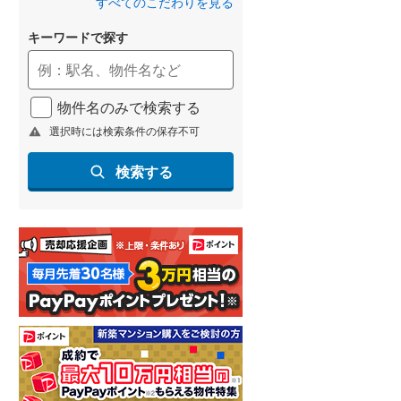
すべてのこだわりを見る
(
54
)
キーワードで探す
名古屋市営地下鉄鶴舞線
(
18
)
名古屋市営地下鉄名港線
(
3
)
物件名のみで検索する
OsakaMetro長堀鶴見緑地線
(
23
)
選択時には検索条件の保存不可
OsakaMetro谷町線
(
38
)
検索する
OsakaMetro千日前線
(
22
)
神戸市営地下鉄海岸線
(
11
)
福岡市地下鉄七隈線
(
13
)
函館市電宝来・谷地頭線
(
0
)
真岡鐵道
(
11
)
山形鉄道フラワー長井線
(
0
)
えちごトキめき鉄道妙高はねうまラ