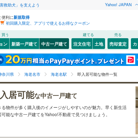
Yahoo! JAPAN
害救助犬」を支えよう
と便利に
新規取得
初回購入限定、アプリで使えるお得なクーポン
検索条件を保存しました
買う
建てる
売る
7
)
札沼線
(
3
)
リノベーション
ョン
新築一戸建て
中古一戸建て
注文住宅
土地
売却査定
カ
この検索条件の新着物件通知は、
マイページ
から設定できます。
室蘭本線
(
1
)
ション・リフォーム
築古・築30年以上
（
6
）
岩手
宮城
秋田
山形
20
)
富良野線
(
0
)
梅ケ丘
)
(
0
)
(
1
)
(
2
)
(
2
)
(
0
)
(
0
)
海老名駅、即入居可能
神奈川
埼玉
千葉
茨城
0
)
釧網本線
(
0
)
神奈川県
海老名市
海老名駅
即入居可能な物件一覧
9
)
水郡線
(
13
)
1
）
オール電化
（
4
）
長野
富山
石川
福井
入居可能
な中古一戸建て
向ケ丘遊園
読売ランド前
)
(
0
)
(
0
)
(
0
)
(
4
)
8
)
上越線
(
14
)
検索条件を保存する
台以上
（
23
）
ビルトインガレージ
（
2
）
(
1
)
閉じる
閉じる
お気に入りリストを見る
お気に入りリストを見る
閉じる
閉じる
岐阜
静岡
三重
きる物件が多く購入後のイメージがしやすいのが魅力。早く新生活
)
水戸線
(
19
)
タ付インターホン
防犯カメラ
（
0
）
マイページ
(
13
)
可能な中古一戸建てをYahoo!不動産で見つけましょう。
)
仙山線
(
8
)
兵庫
京都
滋賀
奈良
気仙沼線
(
0
)
全体
6
)
(
31
)
(
14
)
(
8
)
(
7
)
(
36
)
(
24
)