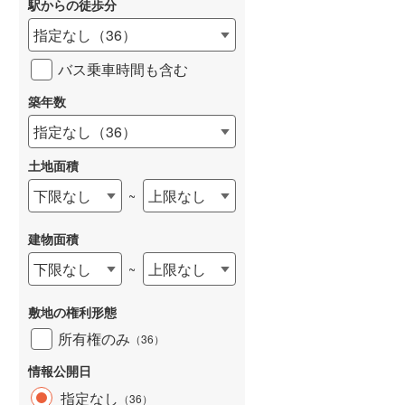
駅からの徒歩分
和歌山線
(
32
)
指定なし
（
36
）
東西線
(
27
)
バス乗車時間も含む
予讃線
(
1
)
築年数
高徳線
(
0
)
指定なし
（
36
）
牟岐線
(
1
)
土地面積
山陽本線（JR九州）
(
3
)
下限なし
上限なし
~
篠栗線
(
3
)
建物面積
指宿枕崎線
(
0
)
下限なし
上限なし
~
筑肥線
(
6
)
敷地の権利形態
久大本線
(
1
)
所有権のみ
（
36
）
日田彦山線
(
6
)
情報公開日
筑豊本線
(
13
)
指定なし
（
36
）