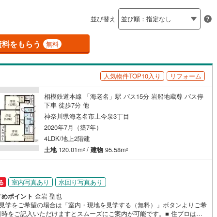
島根
岡山
広島
山口
釜石線
(
1
)
（
7
）
バリアフリー住宅
（
4
）
並び替え
花輪線
(
0
)
香川
愛媛
高知
け
（
1
）
平屋・1階建て
（
0
）
保存した条件を見る
)
(
2
)
(
0
)
(
0
)
(
0
)
(
0
)
(
0
)
磐越東線
(
5
)
資料をもらう
無料
ルーム（納戸）
佐賀
長崎
熊本
大分
陸羽東線
(
1
)
人気物件TOP10入り
リフォーム
0
)
米坂線
(
0
)
鶴ケ峰
相模鉄道本線 「海老名」駅 バス15分 岩船地蔵尊 バス停
五能線
(
0
)
)
(
2
)
(
5
)
(
2
)
(
9
)
(
14
)
この条件で検索する
この条件で検索する
この条件で検索する
この条件で検索する
この条件で検索する
この条件で検索する
市区町村以下を選択
市区町村を選択す
駅を選択する
下車 徒歩7分 他
(
19
)
駅が始発駅
（
11
）
海まで2km以内
（
0
）
0
)
白新線
(
0
)
神奈川県海老名市上今泉3丁目
2020年7月（築7年）
建ち方、日当たり
越後線
(
0
)
4LDK/地上2階建
さがみ野
かしわ台
3
)
(
36
)
土地
120.01m
/
建物
95.58m
ライン（宇都宮～逗子）
湘南新宿ライン（前橋～小田原）
2
2
以上
（
7
）
角地
（
12
）
(
263
)
16
）
(
15
)
(
13
)
)
内房線
(
55
)
室内写真あり
水回り写真あり
る
すめポイント
金岩 聖也
)
鹿島線
(
0
)
地見学をご希望の場合は「室内・現地を見学する（無料）」ボタンよりご希
ダイニング15畳以上
日時をご記入いただけますとスムーズにご案内が可能です。■ 住プロは座
)
東海道本線
(
119
)