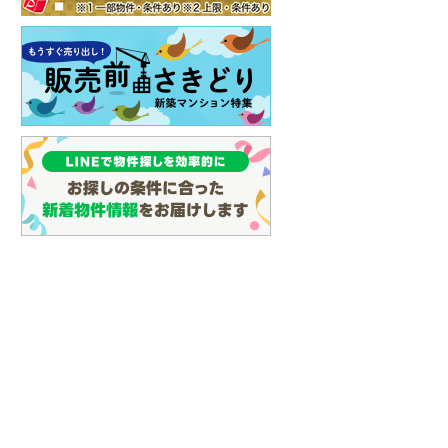
イン
(
0
)
しなの鉄道
(
2
)
津軽鉄道
(
0
)
三陸鉄道リアス線
(
0
)
仙台空港アクセス線
(
0
)
松本電鉄上高地線
(
0
)
関東鉄道常総線
(
27
)
銚子電気鉄道
(
0
)
上信電鉄上信線
(
2
)
埼玉新都市交通伊奈線
(
58
)
京成成田高速鉄道アクセス線
(
0
)
京成千葉線
(
12
)