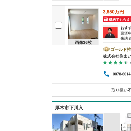
桜井線
(
21
3,650万円
阪和線
(
37
成約でもらえ
おす
おおさか
藤塚
来訪
内子線
(
0
)
画像
36
枚
でき
ファ
ゴールド推
鳴門線
(
4
)
LD
株式会社住まい
か。こ
土讃線
(
8
)
い合
ボタ
鹿児島本
0078-6014
おり
広場
三角線
(
0
)
件を
取り扱い
軽に
長崎本線
(
す！
佐世保線
(
厚木市下川入
豊肥本線
(
日南線
(
5
)