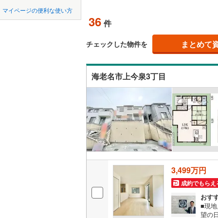
中国
鳥取
北上線
(
0
)
マイページの便利な使い方
吹き抜け
36
件
山田線
(
0
)
四国
徳島
二世帯向
(
6
)
(
9
)
(
4
大湊線
(
0
)
まとめて
チェックした物件を
サービス
九州・沖縄
福岡
只見線
(
0
)
（
10
）
海老名市上今泉3丁目
奥羽本線
(
立地
男鹿線
(
0
)
(
5
)
(
0
)
(
2
0
0
0
0
0
0
該当物件
該当物件
該当物件
該当物件
該当物件
該当物件
件
件
件
件
件
件
最寄りの
羽越本線
(
配置、向き、
飯山線
(
0
)
(
7
)
(
7
)
(
1
湘南新宿
前道6m
(
201
)
3,499万円
平坦地
（
外房線
(
48
成約でもらえ
LD
おす
成田線
(
29
■現
リビング
望の
東金線
(
22