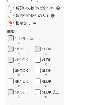
城端線
(
2
)
賃貸中の物件は除く
(
35
)
賃貸中の物件のみ
関西本線（JR西日本）
(
45
)
(
1
)
指定なし
(
36
)
大阪環状線
(
36
)
間取り
長期優良住宅
（
5
）
山陽本線（JR西日本）
(
161
)
ワンルーム
姫新線
(
9
)
（
0
）
1K/1DK
1LDK
吉備線
(
0
)
（
0
）
（
0
）
芸備線
(
11
)
2K/2DK
2LDK
（
0
）
（
1
）
可部線
(
16
)
3K/3DK
3LDK
詳しく見る
（
1
）
（
21
）
宇部線
(
0
)
4K/4DK
4LDK
山陰本線
(
72
)
（
1
）
（
6
）
5K/5DK
5LDK以上
境線
(
0
)
（
0
）
（
6
）
奈良線
(
43
)