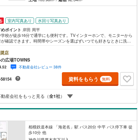
)
片町線
(
107
)
)
関西空港線
(
1
)
室内写真あり
水回り写真あり
る
すめポイント
岸田 周平
東線
(
35
)
本四備讃線
(
0
)
中学校が徒歩16分で通学にも便利です。TVインターホンで、モニターから
者が確認できます。時間帯やシーズンを選ばずいつでも好きなときに洗濯
予土線
(
0
)
る、浴室乾燥機付きの物件です。建物面積が92.34平米でスペースが十分の
ミリーにもおすすめの物件です。ゆったりとしたくつろぎの空間のある、3
奨店
徳島線
(
0
)
Kの物件です。設備や周辺環境が整っている中古戸建てはいかがでしょう
の広場TOWNS
ちらの物件は南向きです。【年中無休/9:00～21:00】人気物件は特にお問
土讃線
(
0
)
不動産会社レビュー 38件
4.52
わせが集中するため、お早めにお電話下さい。「室内・現地を見学する」
ンよりご予約頂くとご見学がスムーズです。■その他、各種ご相談も承って
線
(
43
)
香椎線
(
14
)
資料をもらう
-58154
無料
ます。○住宅ローンのご相談○ライフプランのシミュレーション■住まいの
TOWNSからお客様へ経験豊富なスタッフが親身になってお客様に合った物
肥薩線
(
0
)
ご紹介させて頂きます！ /他社様掲載物件も併せてご紹介可能ですのでお気
不動産会社をもっと見る（
全
1
社
）
お問い合わせ下さい♪駐車場もございますので、お車でのお越しも大歓迎で
3
)
唐津線
(
0
)
0
)
大村線
(
0
)
1
)
日豊本線
(
18
)
相模鉄道本線 「海老名」駅 バス20分 中平 バス停下車 徒
歩10分 他
吉都線
(
0
)
神奈川県厚木市下川入