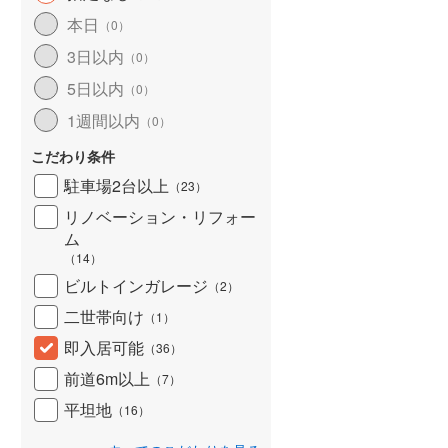
北海道新幹線
(
0
)
本日
（
0
）
3日以内
山形新幹線
(
33
)
（
0
）
5日以内
（
0
）
東海道新幹線
(
54
)
1週間以内
（
0
）
九州新幹線
(
2
)
こだわり条件
駐車場2台以上
（
23
）
リノベーション・リフォー
札幌市営地下鉄東豊線
(
3
)
ム
東京メトロ銀座線
(
5
)
（
14
）
ビルトインガレージ
（
2
）
東京メトロ日比谷線
(
20
)
二世帯向け
（
1
）
東京メトロ有楽町線
(
27
)
即入居可能
（
36
）
東京メトロ副都心線
(
34
)
前道6m以上
（
7
）
都営新宿線
(
12
)
平坦地
（
16
）
横浜市営地下鉄グリーンライン