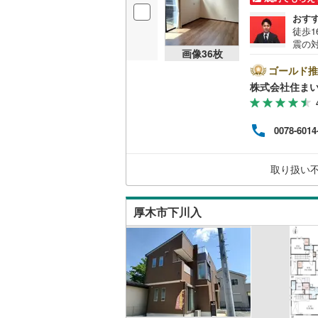
バルコニー、
おす
越美北線
(
徒歩
ウッドデ
震の
氷見線
(
1
)
画像
36
枚
見える
構造・規模・
平米
ゴールド推
紀勢本線（
き機能
株式会社住まい
は特
耐震、免
桜島線
(
8
)
見学
（
5
）
談も
加古川線
(
0078-6014
■住
に合
オンライン対
赤穂線
(
3
)
すの
取り扱い
も大
オンライ
宇野線
(
0
)
福塩線
(
12
厚木市下川入
オンライ
岩徳線
(
0
)
小野田線
(
舞鶴線
(
2
)
木次線
(
0
)