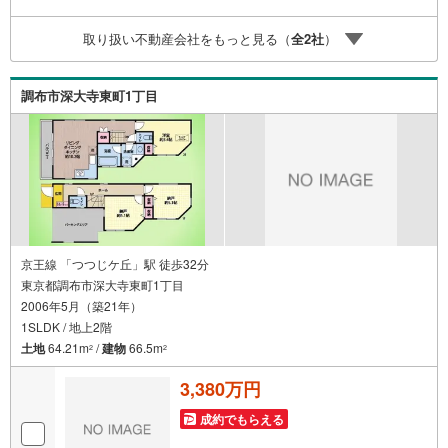
軽にお問い合わせください。【とことん納得】当社では担
当営業が物件情報をご紹介しております。その後の物件の
取り扱い不動産会社をもっと見る（
全
2
社
）
ご説明、資金計画、税金相談などについては、担当課長も
同席してご説明させていただきます。資料請求・ご見学に
関しましてはお気軽にご連絡下さいませ。
調布市深大寺東町1丁目
京王線 「つつじケ丘」駅 徒歩32分
東京都調布市深大寺東町1丁目
2006年5月（築21年）
1SLDK / 地上2階
土地
64.21m
/
建物
66.5m
2
2
3,380万円
成約でもらえる