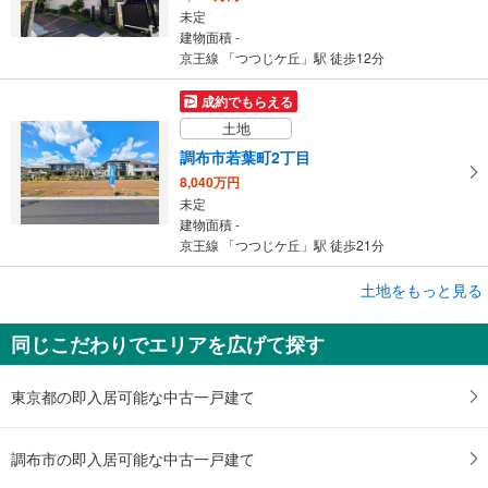
未定
建物面積 -
京王線 「つつじケ丘」駅 徒歩12分
成約でもらえる
土地
調布市若葉町2丁目
8,040万円
未定
建物面積 -
京王線 「つつじケ丘」駅 徒歩21分
成約でもらえる
土地をもっと見る
土地
同じこだわりでエリアを広げて探す
調布市若葉町2丁目
7,640万円
未定
東京都の即入居可能な中古一戸建て
建物面積 -
京王線 「つつじケ丘」駅 徒歩22分
調布市の即入居可能な中古一戸建て