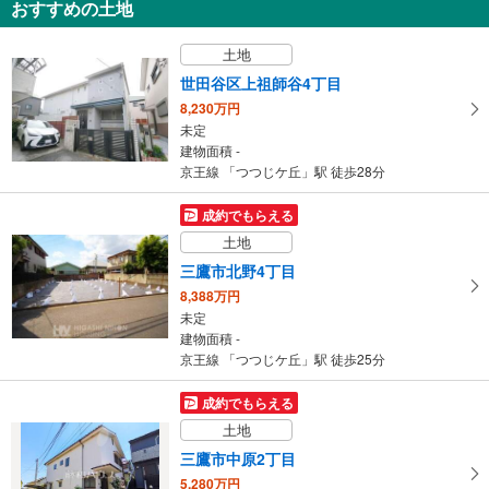
おすすめの土地
世田谷区給田1丁目
9,699万円
土地
2SLDK
建物面積 93.98m
2
世田谷区上祖師谷4丁目
京王線 「つつじケ丘」駅 徒歩23分
8,230万円
未定
建物面積 -
京王線 「つつじケ丘」駅 徒歩28分
成約でもらえる
土地
三鷹市北野4丁目
8,388万円
未定
建物面積 -
京王線 「つつじケ丘」駅 徒歩25分
成約でもらえる
土地
三鷹市中原2丁目
5,280万円