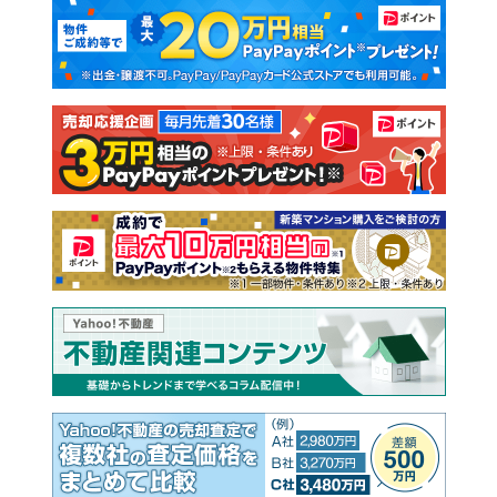
マンションカタログ
教えて！住まいの先生
新築マンション
中古マンション
新築一戸建て
中古一戸建て
注文住宅
土地
売却査定