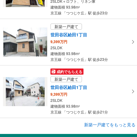
2SLDK＋ロフト、リネン庫
に
建物面積 93.98m
2
保
京王線 「つつじケ丘」駅 徒歩23分
存
す
新築一戸建て
る
世田谷区給田1丁目
9,399万円
2SLDK
建物面積 93.98m
2
京王線 「つつじケ丘」駅 徒歩23分
成約でもらえる
新築一戸建て
世田谷区給田1丁目
9,399万円
2SLDK
建物面積 93.98m
2
京王線 「つつじケ丘」駅 徒歩21分
成約でもらえる
新築一戸建てをもっと見る
新築一戸建て