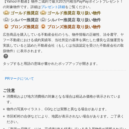
【Yahoo!不動産】物件ご成約で最大20万円相当PayPayポイントプレゼント！
の対象物件です。詳細は
プレゼント詳細
をご覧ください。
ゴールド推奨店
ゴールド推奨店 取り扱い物件
シルバー推奨店
シルバー推奨店 取り扱い物件
ブロンズ推奨店
ブロンズ推奨店 取り扱い物件
広告商品を購入している不動産会社のうち、物件情報の正確性、法令遵守、ヤ
フー不動産における成約実績等、当社所定の基準を満たした優良な店舗運営を
実践していると認めた不動産会社（もしくは当該認定を受けた不動産会社の取
扱物件）に表示されます。
タップすると用語の意味が書かれたポップアップが開きます。
PRマークについて
ご注意
消費税および地方消費税の対象となる場合は税込み価格が表示されていま
す。
物件の写真やイラスト、CGなどは実際と異なる場合があります。
市区町村の合併などにより、地図が表示されない場合があります。ご了承く
ださい。
「新築一戸建て」には、完成後1年を経過している未入居物件が掲載されてい