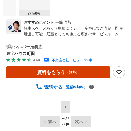
画像
6
枚
おすすめポイント
一蝶 直毅
駐車スペースあり（車種による） 空室につき内覧・即時
引渡し可能 居室としても使える広さのサービスルーム
小学校が徒歩10分圏内にあり東宝ハウス町田はまず、お客
様一人一人を知り、理解することから始めます。お客様の
シルバー推奨店
お話をきちんとお聞きし、しっかり話し合う「心」のコミ
東宝ハウス町田
ュニケーションが大切になります。だからこそ、それぞれ
4.68
不動産会社レビュー 32件
のお客様にベストな「住まい」をご提案をすることができ
るのです。インターネット予約で当日見学が可能！（1）
資料をもらう
（無料）
［室内・現地を見学する］をクリック（2）本日～4日以内
をご希望の方は「ご要望・ご質問欄」に希望日時をご記入
ください！【主要不動産流通各社の2025年度中間期の売買
電話する
（通話料無料）
仲介実績において、全国第9位の売買仲介実績です】※住宅
新報よりたくさんのお客様からのお言葉に感謝してこれか
らも楽しく素敵なお家探しをお約束します。お家探しを始
1
めてみようと思われたらまずは、お気軽に東宝ハウス町田
に相談してみませんか？スタッフ一同お客様のお問合せを
1
〜
2
件
前へ
次へ
お待ちしております。
/
2
件