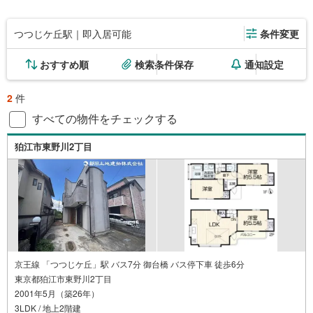
つつじケ丘駅｜即入居可能
条件変更
おすすめ順
検索条件保存
通知設定
2
件
すべての物件をチェックする
狛江市東野川2丁目
京王線 「つつじケ丘」駅 バス7分 御台橋 バス停下車 徒歩6分
東京都狛江市東野川2丁目
2001年5月（築26年）
3LDK / 地上2階建