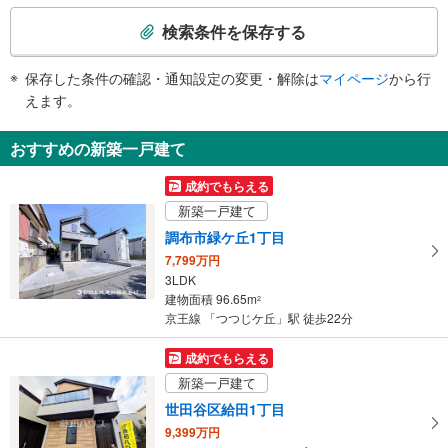
検
トイレ
索
検索条件を保存する
《多機能トイレ》
条
・改札内
件
保存した条件の確認・通知設定の変更・解除は
マイページ
から行
その他
で
えます。
・点字案内（券売機・運賃表・階段手すり）
通
・ＡＥＤ
知
おすすめの新築一戸建て
を
受
成約でもらえる
け
新築一戸建て
取
調布市緑ケ丘1丁目
る
7,799万円
・
3LDK
条
建物面積 96.65m
2
件
京王線 「つつじケ丘」駅 徒歩22分
を
マ
成約でもらえる
イ
新築一戸建て
ペ
世田谷区給田1丁目
ー
9,399万円
ジ