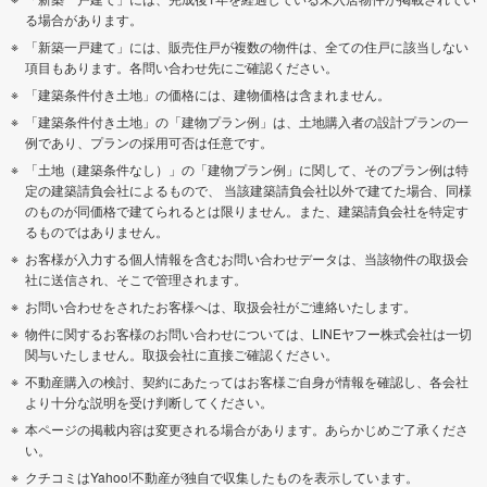
る場合があります。
「新築一戸建て」には、販売住戸が複数の物件は、全ての住戸に該当しない
項目もあります。各問い合わせ先にご確認ください。
「建築条件付き土地」の価格には、建物価格は含まれません。
「建築条件付き土地」の「建物プラン例」は、土地購入者の設計プランの一
例であり、プランの採用可否は任意です。
「土地（建築条件なし）」の「建物プラン例」に関して、そのプラン例は特
定の建築請負会社によるもので、 当該建築請負会社以外で建てた場合、同様
のものが同価格で建てられるとは限りません。また、建築請負会社を特定す
るものではありません。
お客様が入力する個人情報を含むお問い合わせデータは、当該物件の取扱会
社に送信され、そこで管理されます。
お問い合わせをされたお客様へは、取扱会社がご連絡いたします。
物件に関するお客様のお問い合わせについては、LINEヤフー株式会社は一切
関与いたしません。取扱会社に直接ご確認ください。
不動産購入の検討、契約にあたってはお客様ご自身が情報を確認し、各会社
より十分な説明を受け判断してください。
本ページの掲載内容は変更される場合があります。あらかじめご了承くださ
い。
クチコミはYahoo!不動産が独自で収集したものを表示しています。