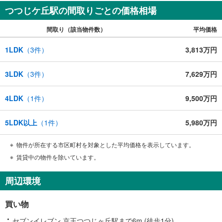
つつじケ丘駅の間取りごとの価格相場
間取り（該当物件数）
平均価格
1LDK
（
3
件）
3,813万円
3LDK
（
3
件）
7,629万円
4LDK
（
1
件）
9,500万円
5LDK以上
（
1
件）
5,980万円
物件が所在する市区町村を対象とした平均価格を表示しています。
賃貸中の物件を除いています。
周辺環境
買い物
セブンイレブン 京王つつじヶ丘駅まで6m (徒歩1分)