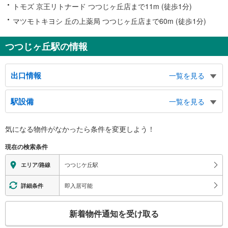
トモズ 京王リトナード つつじヶ丘店まで11m (徒歩1分)
マツモトキヨシ 丘の上薬局 つつじヶ丘店まで60m (徒歩1分)
つつじヶ丘駅の情報
出口情報
一覧を見る
北口
駅設備
一覧を見る
東つつじヶ丘１丁目、西つつじヶ丘１～３丁目方面、甲州街道、タクシーのり
ば、バスのりば
バリアフリー状況
南口
気になる物件がなかったら
条件を変更しよう！
※段差なしでの移動経路
東つつじヶ丘２・３丁目、西つつじヶ丘４丁目方面、バスのりば
（○：有り △：要駅員設備 ×：無し）
現在の検索条件
地上⇔改札⇔ホーム：○
エレベータ
つつじケ丘駅
エリア/路線
・各ホーム⇔改札
・北口
即入居可能
詳細条件
・南口
エスカレータ
こ
新着物件通知を受け取る
・各ホーム⇔改札
の
・南口