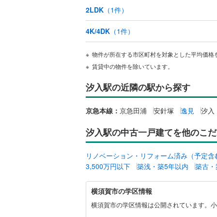
後藤寺線
(
2LDK
（
1
件）
東北新幹
4K/4DK
（
1
件）
秋田新幹
物件が所在する市区町村を対象とした平均価格
山陽新幹
賃貸中の物件を除いています。
西九州新
汐入駅の近隣の駅から探す
地下鉄
札幌市営
京急本線：
京急田浦
安針塚
逸見
汐入
仙台市地
汐入駅の中古一戸建てを他のこだ
東京メト
リノベーション・リフォーム済み（予定含
東京メト
3,500万円以下
築浅・築5年以内
築古・
東京メト
横
横須賀市の学区情報
須
都営浅草
賀
横須賀市の学区情報は公開されています。小
市
都営大江