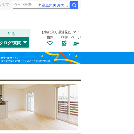
ヘルプ
高島忠夫 寿美花代さん死去
検索
お気に入り
最近見た
マイ
知る
物件
物件
ページ
千歳線
(
6
)
タログ/質問
日高本線
(
0
)
福島
宗谷本線
(
0
)
(
1
)
(
2
)
(
1
)
栃木
群馬
山梨
東北本線
(
157
)
川越線
(
95
)
トイレ２か所
（
1
）
(
1
)
(
0
)
(
2
)
吾妻線
(
3
)
太陽光発電システム
（
0
）
日光線
(
25
)
(
2
)
(
4
)
(
5
)
仙石線
(
5
)
和歌山
大船渡線
(
0
)