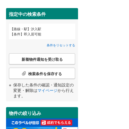
田沢湖線
(
0
)
堀ノ内
間取り変更可能
(
0
)
（
0
）
(
0
)
指定中の検索条件
(
0
)
八戸線
(
0
)
3階建て以上
（
0
）
磐越西線
(
0
)
路線・駅
汐入駅
宮崎
鹿児島
沖縄
条件
即入居可能
陸羽西線
(
0
)
条件をリセットする
左沢線
(
0
)
こ
小学校まで1km以内
（
1
）
津軽線
(
0
)
新着物件通知を受け取る
の
する
る
条件をリセットする
条件をリセットする
条件をリセットする
条件をリセットする
条件をリセットする
条件をリセットする
検
信越本線
(
1
)
索
検索条件を保存する
条
弥彦線
(
0
)
南道路
（
1
）
件
保存した条件の確認・通知設定の
で
総武本線
(
83
)
変更・解除は
マイページ
から行え
通
ます。
知
を
京葉線
(
16
)
受
物件の絞り込み
け
久留里線
(
10
)
取
る
山手線
(
29
)