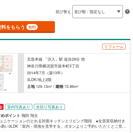
島根
岡山
広島
山口
釜石線
(
1
)
（
)
0
）
(
5
)
(
0
)
(
バリアフリー住宅
0
)
(
2
)
（
(
0
3
）
)
(
2
)
並び替え
花輪線
(
0
)
香川
愛媛
高知
け
（
0
）
平屋・1階建て
（
0
）
保存した条件を見る
磐越東線
(
5
)
資料をもらう
無料
ルーム（納戸）
（
0
）
佐賀
長崎
熊本
大分
陸羽東線
(
1
)
リフォーム
0
)
米坂線
(
0
)
駅が始発駅
（
0
）
海まで2km以内
（
0
）
京急本線 「汐入」駅 徒歩29分 他
五能線
(
0
)
この条件で検索する
この条件で検索する
この条件で検索する
この条件で検索する
この条件で検索する
この条件で検索する
市区町村以下を選択
市区町村を選択す
駅を選択する
神奈川県横須賀市坂本町5丁目
0
)
白新線
(
0
)
2014年7月（築13年）
建ち方、日当たり
3LDK/地上2階
越後線
(
0
)
以上
（
0
）
角地
（
0
）
土地
129.13m
/
建物
72.86m
2
2
ライン（宇都宮～逗子）
湘南新宿ライン（前橋～小田原）
1
）
(
263
)
室内写真あり
水回り写真あり
る
)
内房線
(
55
)
すめポイント
飛田 翔太
)
鹿島線
(
0
)
ミュニケーションのとれる対面キッチンとリビング階段 ●全居室収納付き
ダイニング15畳以上
い易い3LDK「室内・現地を見学する」ボタンよりご予約いただくとご見学
ムーズになります。【センチュリー21アース住販のポイント】◆センチュ
)
東海道本線
(
117
)