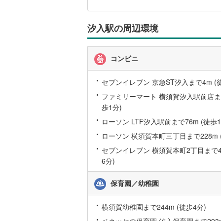
に
関
す
汐入駅の周辺環境
名古屋市
る
情
名古屋市
報
コンビニ
京都市営
OsakaMe
セブンイレブン 京急ST汐入まで4m (徒
ファミリーマート 横須賀汐入駅前店まで
OsakaMe
歩1分)
OsakaMe
ローソン LTF汐入駅前まで76m (徒歩1
ローソン 横須賀本町三丁目まで228m 
福岡市地
セブンイレブン 横須賀本町2丁目まで42
6分)
私鉄・その他
札幌市電
(
道南いさ
保育園／幼稚園
阿武隈急
横須賀幼稚園まで244m (徒歩4分)
秋田内陸
ベネッセの保育園 汐入保育園まで293m