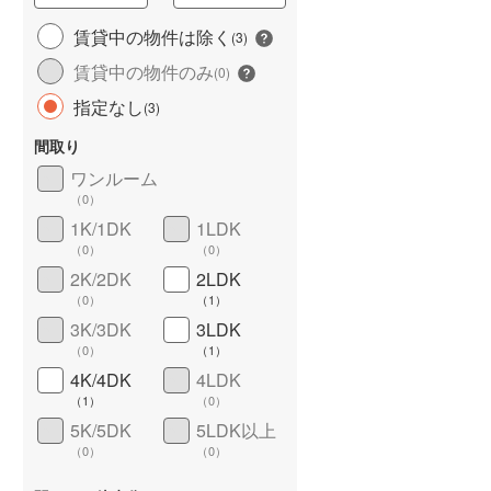
城端線
(
2
)
賃貸中の物件は除く
(
3
)
賃貸中の物件のみ
関西本線（JR西日本）
(
45
)
(
0
)
指定なし
(
3
)
大阪環状線
(
35
)
長期優良住宅
（
0
）
間取り
山陽本線（JR西日本）
(
160
)
ワンルーム
姫新線
(
9
)
（
0
）
1K/1DK
1LDK
吉備線
(
0
)
（
0
）
（
0
）
芸備線
(
11
)
2K/2DK
2LDK
（
0
）
（
1
）
詳しく見る
可部線
(
16
)
3K/3DK
3LDK
（
0
）
（
1
）
宇部線
(
0
)
4K/4DK
4LDK
山陰本線
(
72
)
（
1
）
（
0
）
5K/5DK
5LDK以上
境線
(
0
)
（
0
）
（
0
）
奈良線
(
42
)