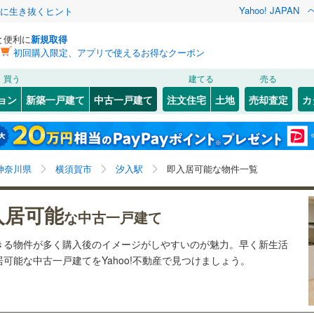
Yahoo! JAPAN
クに生き抜くヒント
と便利に
新規取得
初回購入限定、アプリで使えるお得なクーポン
検索条件を保存しました
買う
建てる
売る
6
)
札沼線
(
3
)
リノベーション
ョン
新築一戸建て
中古一戸建て
注文住宅
土地
売却査定
カ
この検索条件の新着物件通知は、
マイページ
から設定できます。
室蘭本線
(
1
)
ション・リフォーム
築古・築30年以上
（
0
）
岩手
宮城
秋田
山形
20
)
富良野線
(
0
)
)
(
0
)
(
0
)
(
0
)
(
0
)
(
0
)
(
0
)
汐入駅、即入居可能
神奈川
埼玉
千葉
茨城
0
)
釧網本線
(
0
)
神奈川県
横須賀市
汐入駅
即入居可能な物件一覧
4
)
水郡線
(
12
)
0
）
オール電化
（
0
）
長野
富山
石川
福井
)
(
0
)
(
1
)
(
1
)
(
2
)
(
1
)
(
0
)
入居可能
な中古一戸建て
9
)
上越線
(
14
)
検索条件を保存する
台以上
（
1
）
ビルトインガレージ
（
0
）
閉じる
閉じる
お気に入りリストを見る
お気に入りリストを見る
閉じる
閉じる
岐阜
静岡
三重
きる物件が多く購入後のイメージがしやすいのが魅力。早く新生活
)
水戸線
(
19
)
タ付インターホン
防犯カメラ
（
0
）
マイページ
可能な中古一戸建てをYahoo!不動産で見つけましょう。
日ノ出町
井土ケ谷
)
(
1
)
(
3
)
(
7
)
(
14
)
)
仙山線
(
7
)
(
0
)
(
2
)
兵庫
京都
滋賀
奈良
気仙沼線
(
0
)
全体