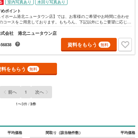
室内写真あり
水回り写真あり
る
)
片町線
(
109
)
すめポイント
スイホーム港北ニュータウン店】では、お客様のご希望やお時間に合わせ
)
関西空港線
(
1
)
つのコースをご用意しております。もちろん、下記以外にもご要望に応じて
にご提案をさせて頂きますのでお気軽にお申し付け下さい。※メールでのお
東線
(
39
)
本四備讃線
(
0
)
株式会社 港北ニュータウン店
合わせの際にはコメント欄にご希望を記載して下さい。※お電話でのお問い
せの際には担当スタッフに直接お申し付け下さい。（1）30分コース（現地
予土線
(
0
)
内）物件最寄り駅や、現地、ご自宅などでお待ち合わせをさせて頂き、お
資料をもらう
-56838
無料
合わせ物件のご案内のみを承ります。休日のちょっとした隙間時間を有効
徳島線
(
0
)
♪お仕事帰りにもお気軽にお立ち寄りください。（2）30分コース（リモー
応）ご指定の時間に担当営業とオンラインでつなぎ、最寄り駅からお問い
土讃線
(
0
)
せ物件までのルートや、物件の内部や外観をリモートでご案内させて頂き
資料をもらう
無料
♪ご自宅にいてもじっくりご検討いただけます！（3）周辺環境じっくりご
線
(
40
)
香椎線
(
14
)
OR他物件もまとめてご案内2時間コース（1）に加えて、お問い合わせ物件
の類似物件やご希望の物件をまとめてご案内をさせて頂きます♪もしくは周
肥薩線
(
1
)
お出かけ
前へ
1
次へ
3
)
唐津線
(
0
)
1
〜
3
件 /
3
件
0
)
大村線
(
0
)
1
)
日豊本線
(
16
)
平均価格
間取り（該当物件数）
平均価格
吉都線
(
0
)