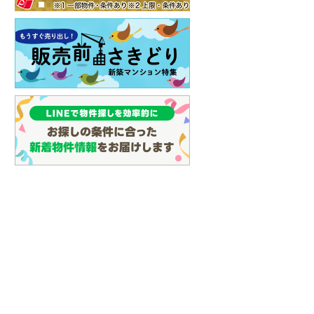
イン
(
0
)
しなの鉄道
(
2
)
津軽鉄道
(
0
)
三陸鉄道リアス線
(
0
)
仙台空港アクセス線
(
0
)
松本電鉄上高地線
(
0
)
関東鉄道常総線
(
27
)
銚子電気鉄道
(
0
)
上信電鉄上信線
(
2
)
埼玉新都市交通伊奈線
(
56
)
京成成田高速鉄道アクセス線
(
0
)
京成千葉線
(
12
)