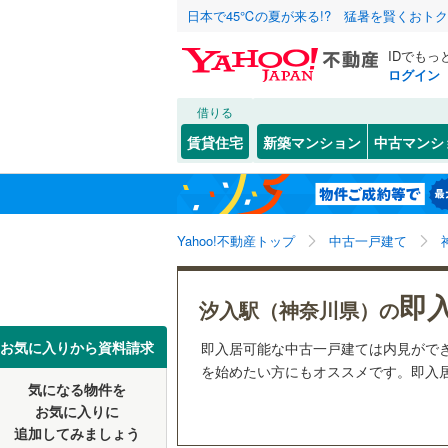
日本で45℃の夏が来る!? 猛暑を賢くおト
IDでもっ
ログイン
借りる
北海道
JR
北海道
函館本線
(
こだわり条件
リフォーム、
賃貸住宅
新築マンション
中古マンシ
石勝線
(
0
)
リノベー
東北
青森
（
3
）
根室本線
(
(
1
)
(
0
)
(
0
関東
東京
石北本線
(
Yahoo!不動産トップ
中古一戸建て
設備
常磐線
(
12
床暖房
（
信越・北陸
新潟
(
0
)
(
0
)
(
0
即
汐入駅（神奈川県）の
高崎線
(
14
駐車場2
東海
愛知
お気に入りから資料請求
即入居可能な中古一戸建ては内見がで
両毛線
(
31
ＴＶモニ
を始めたい方にもオススメです。即入居
(
0
)
(
5
)
(
0
烏山線
(
16
気になる物件を
（
0
）
近畿
大阪
お気に入りに
石巻線
(
0
)
追加してみましょう
間取り、居室