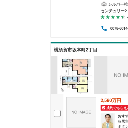
リオ
シルバー推
リカ
南武線
(
28
センチュリー2
キッチン
「セ
なく
横浜線
(
24
独立型キ
宅ロ
0078-6014
生最
相模線
(
14
せて
販売、価格、
ーン
五日市線
(
引の
横須賀市坂本町2丁目
即入居可
客様
篠ノ井線
(
常磐線（
浴室
伊東線
(
8
)
浴室乾燥
身延線
(
25
収納
武豊線
(
3
)
2,580万円
ウォーク
関西本線（
（
0
）
成約でもらえ
参宮線
(
0
)
おす
各居
バルコニー、
大糸線（J
ボタ