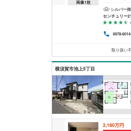
画像
1
枚
アー
ウッドデ
越美北線
(
ュリ
シルバー推
位4
センチュリー2
氷見線
(
1
)
ュリ
構造・規模・
会◆
費用
紀勢本線（
耐震、免
0078-6014
とし
（
0
）
な金
桜島線
(
8
)
総額
取り扱い
ンド
加古川線
(
オンライン対
て頂
赤穂線
(
3
)
オンライ
横須賀市池上5丁目
宇野線
(
0
)
オンライ
福塩線
(
12
岩徳線
(
0
)
小野田線
(
舞鶴線
(
1
)
2,180万円
木次線
(
0
)