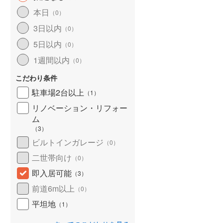
北海道新幹線
(
0
)
本日
（
0
）
3日以内
山形新幹線
(
33
)
（
0
）
5日以内
（
0
）
東海道新幹線
(
54
)
1週間以内
（
0
）
九州新幹線
(
2
)
こだわり条件
駐車場2台以上
（
1
）
リノベーション・リフォー
札幌市営地下鉄東豊線
(
3
)
ム
東京メトロ銀座線
(
5
)
（
3
）
ビルトインガレージ
（
0
）
東京メトロ日比谷線
(
19
)
二世帯向け
（
0
）
東京メトロ有楽町線
(
26
)
即入居可能
（
3
）
東京メトロ副都心線
(
33
)
前道6m以上
（
0
）
都営新宿線
(
10
)
平坦地
（
1
）
横浜市営地下鉄グリーンライン