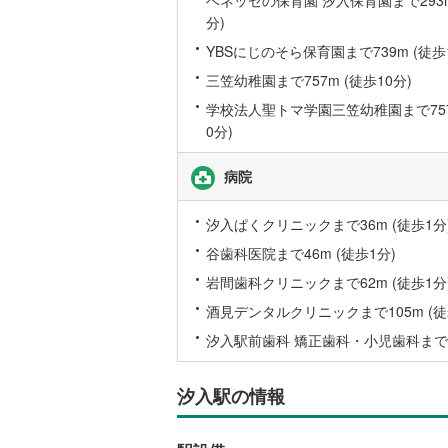
分)
YBSにじのそら保育園まで739m (徒歩1
いすみ鉄
三笠幼稚園まで757m (徒歩10分)
IGRいわ
学校法人聖トマ学園三笠幼稚園まで757
弘南鉄道
0分)
由利高原
病院
長野電鉄
汐入ぱくクリニックまで36m (徒歩1分
宇都宮ラ
谷歯科医院まで46m (徒歩1分)
鹿島臨海
岩間歯科クリニックまで62m (徒歩1分
小湊鐵道
(
酒見デンタルクリニックまで105m (徒
汐入駅前歯科 矯正歯科・小児歯科まで10
上毛電気
流鉄流山
汐入駅の情報
京成本線
(