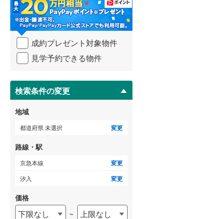
・
条
武蔵野線
(
119
)
件
を
横須賀線
(
71
)
成約プレゼント対象物件
マ
青梅線
(
34
)
イ
見学予約できる物件
ペ
小海線
(
2
)
ー
ジ
京浜東北線
(
172
)
に
検索条件の変更
保
総武線
(
89
)
存
地域
す
御殿場線
(
9
)
る
都道府県 未選択
変更
中央本線（JR東海）
(
61
)
路線・駅
太多線
(
5
)
京急本線
変更
名松線
(
0
)
汐入
変更
東海道本線（JR西日本）
(
222
)
価格
下限なし
上限なし
~
小浜線
(
1
)