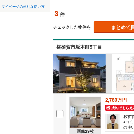
中国
鳥取
北上線
(
0
)
マイページの便利な使い方
(
3
)
(
0
)
吹き抜け
(
5
3
件
山田線
(
0
)
四国
徳島
二世帯向
大湊線
(
0
)
まとめて
チェックした物件を
サービス
九州・沖縄
福岡
只見線
(
0
)
(
0
)
(
1
)
横須賀市坂本町5丁目
立地
奥羽本線
(
最寄りの
男鹿線
(
0
)
0
0
0
0
0
0
該当物件
該当物件
該当物件
該当物件
該当物件
該当物件
件
件
件
件
件
件
羽越本線
(
配置、向き、
飯山線
(
0
)
前道6m
湘南新宿
平坦地
（
2,780万円
(
201
)
成約でもらえ
外房線
(
49
LD
おす
成田線
(
30
●コ
リビング
の使
画像
29
枚
（
2
）
がス
東金線
(
22