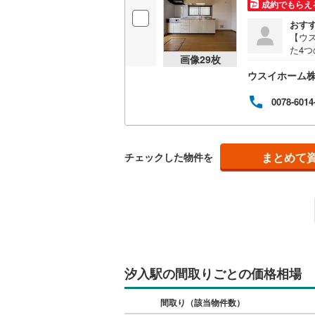
成約でもらえ
桜井線
(
23
おす
【ウ
阪和線
(
40
た4
画像
29
枚
柔軟
おおさか
ウスイホーム
問い
合わ
内子線
(
0
)
ご案
0078-6014
問い
鳴門線
(
4
)
活用
ト対
土讃線
(
8
)
合わ
まとめて
チェックした物件を
ます
鹿児島本
案内
以外
三角線
(
0
)
辺の
長崎本線
(
佐世保線
(
汐入駅の間取りごとの価格相場
豊肥本線
(
間取り（該当物件数）
日南線
(
5
)