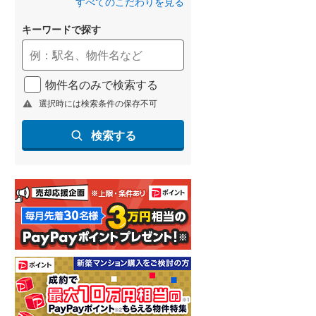
すべてのこだわりを見る
(
55
)
キーワードで探す
名古屋市営地下鉄鶴舞線
(
18
)
名古屋市営地下鉄名港線
(
3
)
物件名のみで検索する
OsakaMetro長堀鶴見緑地線
(
21
)
選択時には検索条件の保存不可
OsakaMetro谷町線
(
39
)
検索する
OsakaMetro千日前線
(
23
)
神戸市営地下鉄海岸線
(
11
)
福岡市地下鉄七隈線
(
12
)
函館市電宝来・谷地頭線
(
0
)
真岡鐵道
(
11
)
山形鉄道フラワー長井線
(
0
)
えちごトキめき鉄道妙高はねうまラ