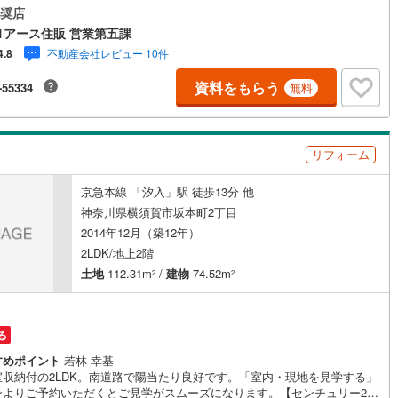
ン獲得店舗◆全国約970店舗あるセンチュリー21のお店。その中でも、アメ
奨店
本部が設ける一定基準を満たした、上位4％しか受賞できない賞。それが
)
鶴見線
(
7
)
1アース住販 営業第五課
ンチュリオン」です。弊社はそのセンチュリオンを2002年から欠かすこと
不動産会社レビュー 10件
4.8
取り続けております。◆住宅ローン相談会◆お客様にあった無理のない住
2
)
根岸線
(
50
)
ッチン
（
1
）
対面キッチン
（
1
）
ーンの試算やご購入の際に実際かかる諸費用の概算も行っております。人
資料をもらう
-55334
無料
大のお買い物になりますので、しっかりとした資金計画のアドバイスをさ
7
)
中央本線（JR東日本）
(
159
)
頂きます。◆優遇金利にこだわる◆大きな金額を長期間で返済する住宅ロ
契約、入居関連など
は優遇金利が0.1％変わるだけで、支払い総額に大きな変化が生じます。取
19
)
八高線
(
85
)
多い弊社は金融機関の特色、傾向、トレンドを熟知しておりますので、お
能
（
3
）
リフォーム
のニーズにあった金融機関をご紹介させて頂きます。
0
)
大糸線（JR東日本）
(
2
)
京急本線 「汐入」駅 徒歩13分 他
各駅停車）
(
71
)
埼京線
(
70
)
神奈川県横須賀市坂本町2丁目
東海道本線（JR東海）
(
60
)
2014年12月（築12年）
機あり
（
1
）
2LDK/地上2階
)
飯田線
(
15
)
土地
112.31m
/
建物
74.52m
2
2
高山本線（JR東海）
(
2
)
インクローゼット
床下収納
（
1
）
JR東海）
(
8
)
紀勢本線（JR東海）
(
5
)
る
博多南線
(
7
)
すめポイント
若林 幸基
室収納付の2LDK。南道路で陽当たり良好です。「室内・現地を見学する」
庭
R西日本）
(
0
)
北陸本線
(
0
)
ンよりご予約いただくとご見学がスムーズになります。【センチュリー21