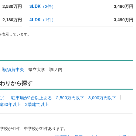
1
)
宮崎空港線
(
0
)
2,580万円
3LDK
（
2
件）
3,480万円
線
(
45
)
上越新幹線
(
38
)
2,180万円
4LDK
（
1
件）
3,490万円
線
(
25
)
北陸新幹線
(
39
)
を表示しています。
線
(
34
)
北陸新幹線（JR西日本）
(
2
)
幹線
(
0
)
地下鉄南北線
(
4
)
札幌市営地下鉄東西線
(
5
)
横須賀中央
県立大学
堀ノ内
下鉄南北線
(
10
)
仙台市地下鉄東西線
(
5
)
わりから探す
ロ丸ノ内線
(
23
)
東京メトロ丸ノ内方南支線
(
3
)
む）
駐車場が2台以上ある
2,500万円以下
3,000万円以下
ロ東西線
(
13
)
東京メトロ千代田線
(
19
)
築30年以上
3階建て以上
ロ半蔵門線
(
5
)
東京メトロ南北線
(
6
)
線
(
4
)
都営三田線
(
19
)
学校が41件、中学校が21件あります。
戸線
(
17
)
横浜市営地下鉄ブルーライン
(
109
)