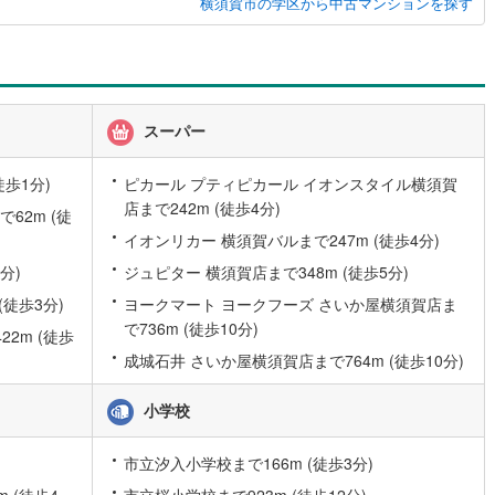
横須賀市の学区から中古マンションを探す
営地下鉄東山線
(
27
)
名古屋市営地下鉄名城線
(
18
)
営地下鉄桜通線
(
16
)
名古屋市営地下鉄上飯田線
(
3
)
スーパー
地下鉄烏丸線
(
54
)
京都市営地下鉄東西線
(
52
)
tro今里筋線
(
28
)
OsakaMetro御堂筋線
(
35
)
歩1分)
ピカール プティピカール イオンスタイル横須賀
店まで242m (徒歩4分)
62m (徒
tro四つ橋線
(
9
)
OsakaMetro中央線
(
24
)
イオンリカー 横須賀バルまで247m (徒歩4分)
tro堺筋線
(
8
)
神戸市営地下鉄西神・山手線
(
53
)
分)
ジュピター 横須賀店まで348m (徒歩5分)
(徒歩3分)
ヨークマート ヨークフーズ さいか屋横須賀店ま
下鉄空港線
(
4
)
福岡市地下鉄箱崎線
(
0
)
で736m (徒歩10分)
2m (徒歩
成城石井 さいか屋横須賀店まで764m (徒歩10分)
0
)
函館市電
(
0
)
りび鉄道
(
0
)
わたらせ渓谷鐵道
(
7
)
小学校
行
(
1
)
会津鉄道
(
0
)
市立汐入小学校まで166m (徒歩3分)
縦貫鉄道
(
0
)
しなの鉄道北しなの線
(
0
)
 (徒歩4
市立桜小学校まで923m (徒歩12分)