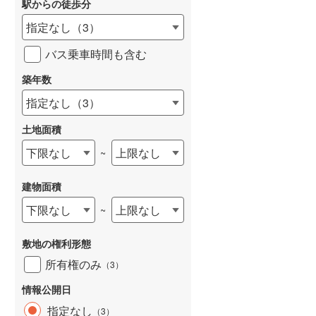
駅からの徒歩分
和歌山線
(
32
)
指定なし
（
3
）
東西線
(
26
)
バス乗車時間も含む
予讃線
(
1
)
築年数
高徳線
(
0
)
指定なし
（
3
）
牟岐線
(
1
)
土地面積
山陽本線（JR九州）
(
3
)
下限なし
上限なし
~
篠栗線
(
3
)
建物面積
指宿枕崎線
(
0
)
下限なし
上限なし
~
筑肥線
(
6
)
敷地の権利形態
久大本線
(
1
)
所有権のみ
（
3
）
日田彦山線
(
3
)
情報公開日
筑豊本線
(
13
)
指定なし
（
3
）