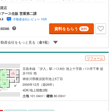
ス住販のポイント】◆センチュリオン獲得店舗◆全国約970店舗あるセンチ
ッキあり
（
1
）
2
)
七尾線
(
0
)
ー21のお店。その中でも、アメリカ本部が設ける一定基準を満たした、上
奨店
％しか受賞できない賞。それが「センチュリオン」です。弊社はそのセンチ
1アース住販 営業第二課
高山本線（JR西日本）
(
0
)
オンを2002年から欠かすことなく取り続けております。◆住宅ローン相談
施工・品質・工法関連
不動産会社レビュー 10件
4.8
お客様にあった無理のない住宅ローンの試算やご購入の際に実際かかる諸
の概算も行っております。人生最大のお買い物になりますので、しっかり
JR西日本）
(
3
)
湖西線
(
19
)
震、制震構造
住宅性能評価付き
（
0
）
資料をもらう
-55340
無料
た資金計画のアドバイスをさせて頂きます。◆優遇金利にこだわる◆大き
額を長期間で返済する住宅ローンは優遇金利が0.1％変わるだけで、支払い
福知山線
(
91
)
に大きな変化が生じます。取引の多い弊社は金融機関の特色、傾向、トレ
不動産会社をもっと見る（
全
1
社
）
を熟知しておりますので、お客様のニーズにあった金融機関をご紹介させ
4
)
播但線
(
8
)
応
きます。
津山線
(
0
)
ン内見(相談)可
（
0
）
IT重説可
（
0
）
リフォーム
伯備線
(
1
)
京急本線 「汐入」駅 バス8分 池上十字路 バス停下車 徒
ン対応とは？
)
呉線
(
25
)
歩10分 他
神奈川県横須賀市池上5丁目
山口線
(
0
)
2000年12月（築26年）
0
)
美祢線
(
0
)
4DK/地上階数2階
土地
101.04m
/
建物
80.03m
2
2
因美線
(
3
)
草津線
(
4
)