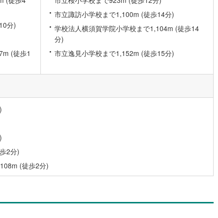
市立諏訪小学校まで1,100m (徒歩14分)
0分)
道
(
1
)
北越急行ほくほく線
(
0
)
学校法人横須賀学院小学校まで1,104m (徒歩14
分)
て銀河鉄道
(
0
)
青い森鉄道
(
0
)
m (徒歩1
市立逸見小学校まで1,152m (徒歩15分)
弘南線
(
0
)
弘南鉄道大鰐線
(
0
)
鉄道鳥海山ろく線
(
0
)
福島交通飯坂線
(
0
)
長野線
(
0
)
上田電鉄別所線
(
0
)
)
イトレール
(
16
)
関東鉄道竜ケ崎線
(
5
)
鉄道大洗鹿島線
(
18
)
ひたちなか海浜鉄道湊線
(
7
)
)
17
)
千葉都市モノレール
(
35
)
歩2分)
8m (徒歩2分)
鉄道上毛線
(
27
)
秩父鉄道
(
30
)
線
(
12
)
つくばエクスプレス
(
59
)
80
)
京成押上線
(
8
)