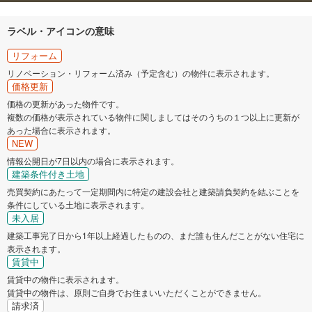
ラベル・アイコンの意味
リフォーム
リノベーション・リフォーム済み（予定含む）の物件に表示されます。
価格更新
価格の更新があった物件です。
複数の価格が表示されている物件に関しましてはそのうちの１つ以上に更新が
あった場合に表示されます。
NEW
情報公開日が7日以内の場合に表示されます。
建築条件付き土地
売買契約にあたって一定期間内に特定の建設会社と建築請負契約を結ぶことを
条件にしている土地に表示されます。
未入居
建築工事完了日から1年以上経過したものの、まだ誰も住んだことがない住宅に
表示されます。
賃貸中
賃貸中の物件に表示されます。
賃貸中の物件は、原則ご自身でお住まいいただくことができません。
請求済