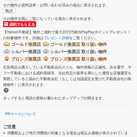
その物件が資料請求・お問い合わせ済みの場合に表示されます。
既読
その物件を既にご覧になっている場合に表示されます。
成約でもらえる
【Yahoo!不動産】物件ご成約で最大20万円相当PayPayポイントプレゼント！
の対象物件です。詳細は
プレゼント詳細
をご覧ください。
ゴールド推奨店
ゴールド推奨店 取り扱い物件
シルバー推奨店
シルバー推奨店 取り扱い物件
ブロンズ推奨店
ブロンズ推奨店 取り扱い物件
広告商品を購入している不動産会社のうち、物件情報の正確性、法令遵守、ヤ
フー不動産における成約実績等、当社所定の基準を満たした優良な店舗運営を
実践していると認めた不動産会社（もしくは当該認定を受けた不動産会社の取
扱物件）に表示されます。
タップすると用語の意味が書かれたポップアップが開きます。
PRマークについて
ご注意
消費税および地方消費税の対象となる場合は税込み価格が表示されていま