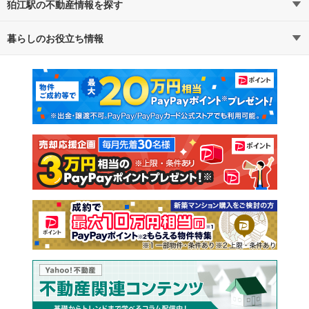
狛江駅の不動産情報を探す
暮らしのお役立ち情報
不動産・住宅
賃貸住宅
マンションカタログ
教えて！住まいの先生
新築マンション
中古マンション
新築一戸建て
中古一戸建て
注文住宅
土地
売却査定