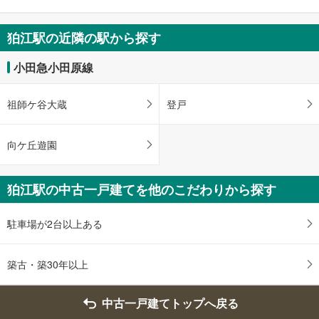
条
件
狛江駅の近隣の駅から探す
を
マ
小田急小田原線
イ
ペ
祖師ケ谷大蔵
登戸
ー
ジ
に
向ケ丘遊園
保
存
狛江駅の中古一戸建てを他のこだわりから探す
す
る
駐車場が2台以上ある
築古・築30年以上
中古一戸建てトップへ戻る