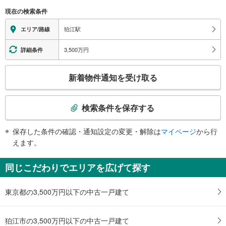
る
現在の検索条件
情
報
狛江駅
エリア/路線
3,500万円
詳細条件
こ
新着物件通知を受け取る
の
検
索
検索条件を保存する
条
件
保存した条件の確認・通知設定の変更・解除は
マイページ
から行
で
えます。
通
知
同じこだわりでエリアを広げて探す
を
受
東京都の3,500万円以下の中古一戸建て
け
取
る
狛江市の3,500万円以下の中古一戸建て
・