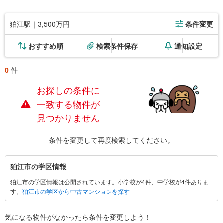
狛江駅｜3,500万円
条件変更
おすすめ順
検索条件保存
通知設定
0
件
お探しの条件に
一致する物件が
見つかりません
条件を変更して再度検索してください。
狛
狛江市の学区情報
江
狛江市の学区情報は公開されています。小学校が4件、中学校が4件ありま
市
す。
狛江市の学区から中古マンションを探す
に
関
す
気になる物件がなかったら
条件を変更しよう！