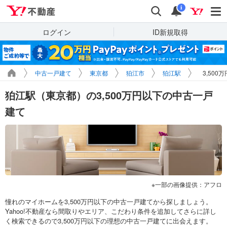
Yahoo!不動産
検索
通知
i
ログイン
ID新規取得
中古一戸建て
東京都
狛江市
狛江駅
3,50
狛江駅（東京都）の3,500万円以下の中古一戸
建て
一部の画像提供：アフロ
憧れのマイホームを3,500万円以下の中古一戸建てから探しましょう。
Yahoo!不動産なら間取りやエリア、こだわり条件を追加してさらに詳し
く検索できるので3,500万円以下の理想の中古一戸建てに出会えます。