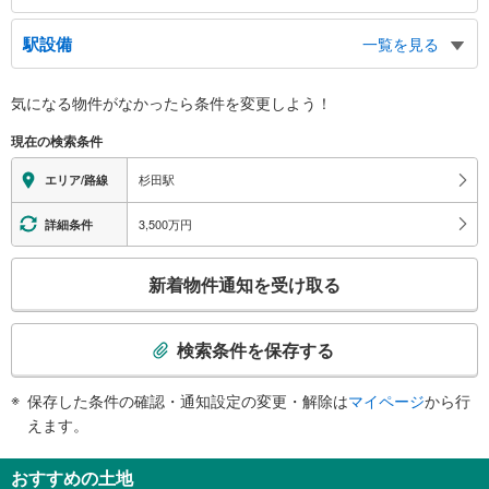
東口
駅設備
一覧を見る
ＪＲ新杉田駅、国道１６号線
バリアフリー状況
気になる物件がなかったら
条件を変更しよう！
※段差なしでの移動経路
（○：有り △：要駅員設備 ×：無し）
現在の検索条件
地上⇔改札⇔ホーム：○
エレベータ
杉田駅
エリア/路線
・各ホーム⇔改札
・改札⇔西口
3,500万円
詳細条件
エスカレータ
こ
・各ホーム⇔改札
新着物件通知を受け取る
トイレ
の
検
《多機能トイレ》
索
・２番線ホーム上
検索条件を保存する
その他
条
件
・車椅子乗車昇降装置（ラクープ）
保存した条件の確認・通知設定の変更・解除は
マイページ
から行
で
・ＡＥＤ
えます。
通
知
おすすめの土地
を