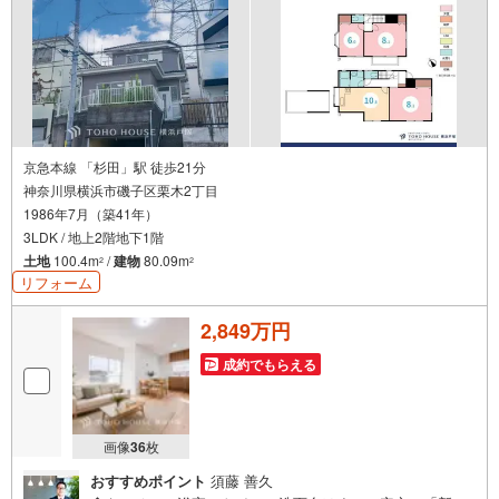
京急本線 「杉田」駅 徒歩21分
神奈川県横浜市磯子区栗木2丁目
1986年7月（築41年）
3LDK / 地上2階地下1階
土地
100.4m
/
建物
80.09m
2
2
リフォーム
2,849万円
成約でもらえる
画像
36
枚
おすすめポイント
須藤 善久