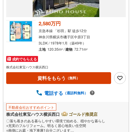
2,580万円
京急本線 「杉田」駅 徒歩12分
神奈川県横浜市磯子区中原3丁目
3LDK / 1978年1月（築49年）
土地
120.35m
/
建物
72.71m
2
2
成約でもらえる
株式会社東宝ハウス横浜西口
資料をもらう
（無料）
電話する
（通話料無料）
不動産会社おすすめポイント
株式会社東宝ハウス横浜西口
ゴールド推奨店
〇落ち着きのある暮らしやすい環境で始める、穏やかな暮らし
○充実のフルリフォーム。明るく居心地良い住空間
○南側にお庭・地下車庫1台分ございます