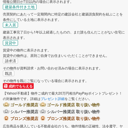
情報公開日が7日以内の場合に表示されます。
建築条件付き土地
売買契約にあたって一定期間内に特定の建設会社と建築請負契約を結ぶことを
条件にしている土地に表示されます。
未入居
建築工事完了日から1年以上経過したものの、まだ誰も住んだことがない住宅に
表示されます。
賃貸中
賃貸中の物件に表示されます。
賃貸中の物件は、原則ご自身でお住まいいただくことができません。
請求済
その物件が資料請求・お問い合わせ済みの場合に表示されます。
既読
その物件を既にご覧になっている場合に表示されます。
成約でもらえる
【Yahoo!不動産】物件ご成約で最大20万円相当PayPayポイントプレゼント！
の対象物件です。詳細は
プレゼント詳細
をご覧ください。
ゴールド推奨店
ゴールド推奨店 取り扱い物件
シルバー推奨店
シルバー推奨店 取り扱い物件
ブロンズ推奨店
ブロンズ推奨店 取り扱い物件
広告商品を購入している不動産会社のうち、物件情報の正確性、法令遵守、ヤ