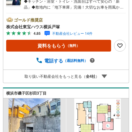
◆キッチン・浴室・トイレ・洗面台はすべて安心の「新
品」◆敷地内に「地下車庫」完備！大切なお車を雨風から
守ります◆主寝室に！ゆとりある約8.1帖の洋室を2部屋配
置◆洋光台第二小学校まで約500m、子育て世帯にも安心の
ゴールド推奨店
環境◆東南向き公道約6.5mに接道し、陽当たり・開放感も
株式会社東宝ハウス横浜戸塚
良好◆全居室収納スペース付き！お部屋をすっきり広く使
4.85
不動産会社レビュー 14件
える3LDK＝＝＝＝＝＝＝＝＝＝＝＝＝＝＝＝＝＝＝＝【東
宝ハウス横浜戸塚】提携銀行 じぶん銀行利用可 *がん100％
資料をもらう
（無料）
保証団信＋全疾病保障付き＝＝＝＝＝＝＝＝＝＝＝＝＝＝
＝＝＝＝＝＝○現地見学会（事前に必ずお問い合わせくださ
い）毎日、ご見学・ご相談が可能です。9:00～21:00まで。
電話する
（通話料無料）
ご自宅へお迎え、最寄駅でお待ち合わせ、弊社へのご来社
等ご相談下さい。○FPによるライフプランのシミュレーシ
取り扱い不動産会社をもっと見る（
全
4
社
）
ョンライフプランにあった資金計画や、住宅ローンのご相
談など。○キッズスペースもご用意しております○お車の無
料提携駐車場がございます詳しくは営業スタッフよりお伝
横浜市磯子区杉田3丁目
えさせて頂きます。なんでもお気軽にお申し付けください
ませ。