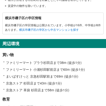
賃貸中の物件を除いています。
横
横浜市磯子区の学区情報
浜
横浜市磯子区の学区情報は公開されています。小学校が16件、中学校が8件
市
あります。
横浜市磯子区の学区から中古マンションを探す
磯
子
区
周辺環境
に
関
買い物
す
る
ファミリーマート プララ杉田店まで38m (徒歩1分)
情
ファミリーマート 小浦杉田駅前店まで60m (徒歩1分)
報
まいばすけっと 京急杉田駅前まで69m (徒歩1分)
京急ストア 杉田店まで43m (徒歩1分)
京急ストア 革袋 杉田店まで58m (徒歩1分)
教育