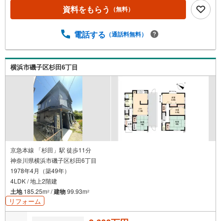
初期間 -2.205％（35年）の適用を受けた場合・保証料/0
資料をもらう
（無料）
円・事務手数料/融資金額2％に消費税を加算した金額※金利
は2026年4月時点のものであり、実際の適用金利は融資実
行時のものとなります。※金利は年2回見直しされ、5年ご
電話する
（通話料無料）
とに調整されます（ただし、前返済額の1.25倍が限度）
横浜市磯子区杉田6丁目
京急本線 「杉田」駅 徒歩11分
神奈川県横浜市磯子区杉田6丁目
1978年4月（築49年）
4LDK / 地上2階建
土地
185.25m
/
建物
99.93m
2
2
リフォーム