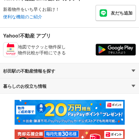
新着物件をいち早くお届け！
友だち追加
便利な機能のご紹介
Yahoo!不動産 アプリ
地図でサクッと物件探し
物件比較が手軽にできる
杉田駅の不動産情報を探す
暮らしのお役立ち情報
不動産・住宅
賃貸住宅
マンションカタログ
教えて！住まいの先生
新築マンション
中古マンション
新築一戸建て
中古一戸建て
注文住宅
土地