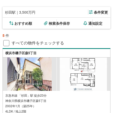
杉田駅｜3,500万円
条件変更
おすすめ順
検索条件保存
通知設定
5
件
すべての物件をチェックする
横浜市磯子区森5丁目
京急本線 「杉田」駅 徒歩23分
神奈川県横浜市磯子区森5丁目
2002年1月（築25年）
4LDK / 地上2階