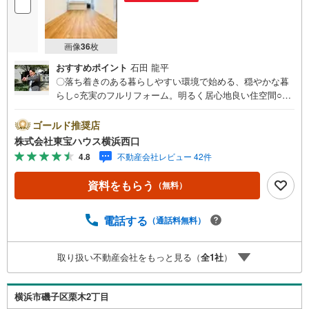
画像
36
枚
おすすめポイント
石田 龍平
〇落ち着きのある暮らしやすい環境で始める、穏やかな暮
らし○充実のフルリフォーム。明るく居心地良い住空間○南
側にお庭・地下車庫1台分ございますーーーーYahoo！ 不動
産キャンペーン対象店舗ーーーー当店で物件を成約すると
ゴールド推奨店
PayPayボーナスライトがもらえる「Yahoo！ 不動産 物件
株式会社東宝ハウス横浜西口
ご成約キャンペーン」の対象になります。「資料をもら
4.8
不動産会社レビュー 42件
う」「見学予約をする」ボタンからお問い合わせくださ
い。※必ずYahoo！ JAPAN IDでログインしてください。※P
資料をもらう
（無料）
ayPayボーナスライトは出金と譲渡はできません。有効期
限は付与日から60日です。ーーーーーーーーーーーーーー
ーーーーーーーーーーーー紹介金融機関/都市銀行利率/年利
電話する
（通話料無料）
0.95％（変動金利）※上記金利は 2026年8月時点 のもので
あり、実際の適用金利は融資実行時のものとなります。金
取り扱い不動産会社をもっと見る（
全
1
社
）
利情勢により表記の返済額と異なる場合があります。ーー
ーーーーーーーーーーーーーーーーーーーーーーー
横浜市磯子区栗木2丁目