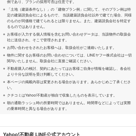
例であり、プランの採用可否は任意です。
「土地（建築条件なし）」の「建物プラン例」に関して、そのプラン例は特
定の建築請負会社によるもので、 当該建築請負会社以外で建てた場合、同様
のものが同価格で建てられるとは限りません。また、建築請負会社を特定す
るものではありません。
お客様が入力する個人情報を含むお問い合わせデータは、当該物件の取扱会
社に送信され、そこで管理されます。
お問い合わせをされたお客様へは、取扱会社がご連絡いたします。
物件に関するお客様のお問い合わせについては、LINEヤフー株式会社は一切
関与いたしません。取扱会社に直接ご確認ください。
不動産購入の検討、契約にあたってはお客様ご自身が情報を確認し、各会社
より十分な説明を受け判断してください。
本ページの掲載内容は変更される場合があります。あらかじめご了承くださ
い。
クチコミはYahoo!不動産が独自で収集したものを表示しています。
朝の通勤ラッシュ時の所要時間ではありません。時間帯などによっては実際
の乗車時間と異なる場合があります。
Yahoo!不動産 LINE公式アカウント