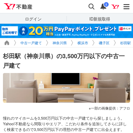
Yahoo!不動産
検索
通知
i
ログイン
ID新規取得
中古一戸建て
神奈川県
横浜市
磯子区
杉田駅
杉田駅（神奈川県）の3,500万円以下の中古一
戸建て
一部の画像提供：アフロ
憧れのマイホームを3,500万円以下の中古一戸建てから探しましょう。
Yahoo!不動産なら間取りやエリア、こだわり条件を追加してさらに詳し
く検索できるので3,500万円以下の理想の中古一戸建てに出会えます。