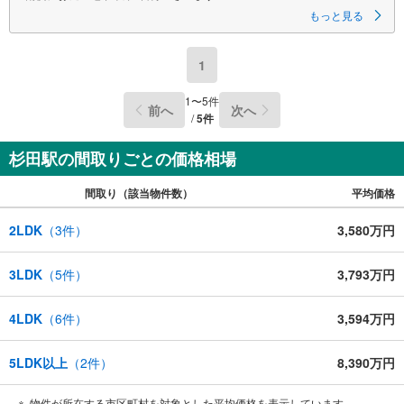
ーーーーYahoo！ 不動産キャンペーン対象店舗ーーーー
もっと見る
当店で物件を成約するとPayPayボーナスライトがもらえる
「Yahoo！ 不動産 物件ご成約キャンペーン」の対象になります。
「資料をもらう」「見学予約をする」ボタンからお問い合わせください。
1
※必ずYahoo！ JAPAN IDでログインしてください。
※PayPayボーナスライトは出金と譲渡はできません。有効期限は付与日か
ら60日です。
1
〜
5
件
前へ
次へ
ーーーーーーーーーーーーーーーーーーーーーーーーーー
/
5
件
紹介金融機関/都市銀行
利率/年利 0.95％（変動金利）
※上記金利は 2026年8月時点 のものであり、実際の適用金利は融資実行時
杉田駅の間取りごとの価格相場
のものとなります。金利情勢により表記の返済額と異なる場合がありま
す。
間取り（該当物件数）
平均価格
ーーーーーーーーーーーーーーーーーーーーーーーーー
2LDK
（
3
件）
3,580万円
3LDK
（
5
件）
3,793万円
4LDK
（
6
件）
3,594万円
5LDK以上
（
2
件）
8,390万円
物件が所在する市区町村を対象とした平均価格を表示しています。