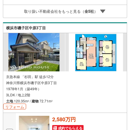
ーーーーーーーーー紹介金融機関/都市銀行利率/年利 0.9
5％（変動金利）※上記金利は 2026年8月時点 のものであ
取り扱い不動産会社をもっと見る（
全
5
社
）
り、実際の適用金利は融資実行時のものとなります。金利
情勢により表記の返済額と異なる場合があります。ーーー
ーーーーーーーーーーーーーーーーーーーーーー
横浜市磯子区中原3丁目
京急本線 「杉田」駅 徒歩12分
神奈川県横浜市磯子区中原3丁目
1978年1月（築49年）
3LDK / 地上2階
土地
120.35m
/
建物
72.71m
2
2
リフォーム
2,580万円
成約でもらえる