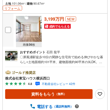
土地
101.06m
/
建物
90.67m
2
2
リフォーム
3,199万円
NEW
成約でもらえる
画像
36
枚
おすすめポイント
石田 龍平
〇屏風浦駅徒歩10分の閑静な住宅街で始める伸びやかな暮
らし○土地面積約101平米、建物面積約90平米の3LDK。ご
家族がゆったり暮らせる使いやすい間取り○全居室収納、ロ
フトも備え、豊富な収納力も魅力ーーーーYahoo！ 不動産
ゴールド推奨店
キャンペーン対象店舗ーーーー当店で物件を成約するとPa
株式会社東宝ハウス横浜西口
yPayボーナスライトがもらえる「Yahoo！ 不動産 物件ご
4.8
不動産会社レビュー 42件
成約キャンペーン」の対象になります。「資料をもらう」
「見学予約をする」ボタンからお問い合わせください。※必
資料をもらう
（無料）
ずYahoo！ JAPAN IDでログインしてください。※PayPay
ボーナスライトは出金と譲渡はできません。有効期限は付
与日から60日です。ーーーーーーーーーーーーーーーーー
電話する
（通話料無料）