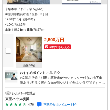
京急本線 「杉田」駅 徒歩6分
神奈川県横浜市磯子区杉田3丁目
1986年10月（築40年）
4LDK / 地上2階
土地
115.94m
/
建物
78.57m
2
2
2,800万円
成約でもらえる
画像
36
枚
おすすめポイント
小島 月空
○京浜急行線「杉田」駅徒歩6分○シャッター付きの地下車
庫あり○明るく暖かな光が舞い込む心地よい住空間です＝＝
＝＝＝＝＝＝＝＝＝＝＝＝＝提携銀行 横浜銀行利用可変
動金利35年の場合 金利 0.920％（諸条件あり）横浜銀
シルバー推奨店
行 提携金利＝＝＝＝＝＝＝＝＝＝＝＝＝＝＝・年齢制限/
東宝ハウス横浜
20歳以上65歳以下で完済時満80歳未満の方・返済期間/35
4.78
不動産会社レビュー 14件
年・利率/年利0.92％ （変動金利の場合）※店頭金利より当