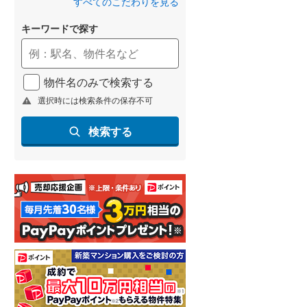
すべてのこだわりを見る
(
23
)
キーワードで探す
名古屋市営地下鉄鶴舞線
(
11
)
名古屋市営地下鉄名港線
(
2
)
物件名のみで検索する
OsakaMetro長堀鶴見緑地線
(
7
)
選択時には検索条件の保存不可
OsakaMetro谷町線
(
11
)
検索する
OsakaMetro千日前線
(
5
)
神戸市営地下鉄海岸線
(
1
)
福岡市地下鉄七隈線
(
4
)
函館市電宝来・谷地頭線
(
1
)
真岡鐵道
(
3
)
山形鉄道フラワー長井線
(
0
)
えちごトキめき鉄道妙高はねうまラ