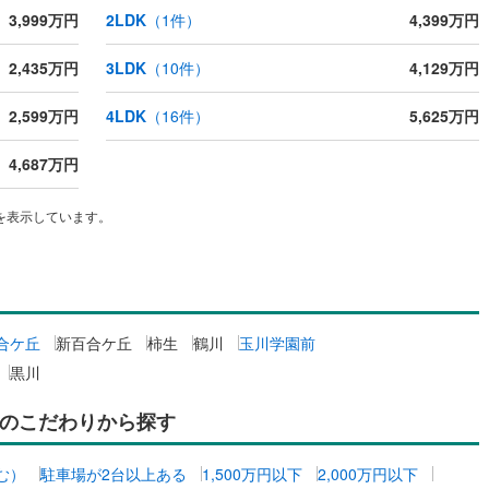
3,999万円
2LDK
（
1
件）
4,399万円
ッキあり
（
0
）
0
)
七尾線
(
0
)
2,435万円
3LDK
（
10
件）
4,129万円
高山本線（JR西日本）
(
0
)
施工・品質・工法関連
JR西日本）
(
6
)
湖西線
(
12
)
2,599万円
4LDK
（
16
件）
5,625万円
震、制震構造
住宅性能評価付き
（
0
）
福知山線
(
20
)
4,687万円
1
)
播但線
(
2
)
応
を表示しています。
津山線
(
1
)
ン内見(相談)可
（
1
）
IT重説可
（
1
）
伯備線
(
4
)
ン対応とは？
呉線
(
3
)
合ケ丘
新百合ケ丘
柿生
鶴川
玉川学園前
山口線
(
0
)
黒川
0
)
美祢線
(
0
)
のこだわりから探す
因美線
(
2
)
む）
駐車場が2台以上ある
1,500万円以下
2,000万円以下
草津線
(
3
)