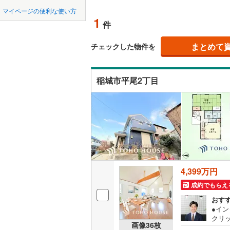
中国
鳥取
北上線
(
0
)
マイページの便利な使い方
吹き抜け
1
件
山田線
(
4
)
四国
徳島
二世帯向
(
2
)
(
3
)
(
2
大湊線
(
1
)
まとめて
チェックした物件を
サービス
九州・沖縄
福岡
只見線
(
0
)
稲城市平尾2丁目
立地
奥羽本線
(
新百合ケ丘
最寄りの
男鹿線
(
3
)
(
1
)
(
0
0
0
0
0
0
0
(
1
)
該当物件
該当物件
該当物件
該当物件
該当物件
該当物件
件
件
件
件
件
件
羽越本線
(
配置、向き、
飯山線
(
1
)
前道6m
湘南新宿
平坦地
（
4,399万円
(
93
)
成約でもらえ
外房線
(
21
LD
おす
成田線
(
7
)
●イ
リビング
クリ
画像
36
枚
（
1
）
をご記
東金線
(
13