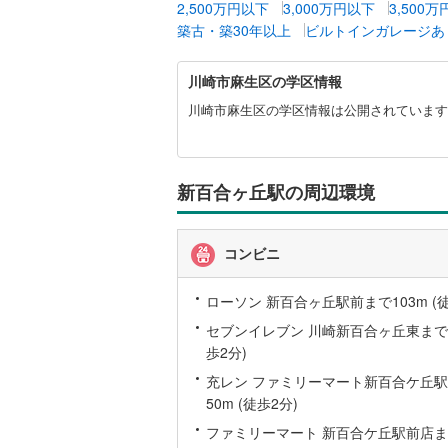
2,500万円以下
3,000万円以下
3,500
桜井線
(
2
)
築古・築30年以上
ビルトインガレージあ
阪和線
(
13
川
川崎市麻生区の学区情報
崎
おおさか
市
川崎市麻生区の学区情報は公開されています
麻
内子線
(
0
)
生
区
鳴門線
(
1
)
に
新百合ヶ丘駅の周辺環境
関
土讃線
(
7
)
す
る
鹿児島本
コンビニ
情
報
三角線
(
1
)
ローソン 新百合ヶ丘駅前まで103m (徒
長崎本線
(
セブンイレブン 川崎新百合ヶ丘東まで15
歩2分)
佐世保線
(
充レン ファミリーマート新百合ケ丘駅
豊肥本線
(
50m (徒歩2分)
日南線
(
5
)
ファミリーマート 新百合ケ丘駅前店まで