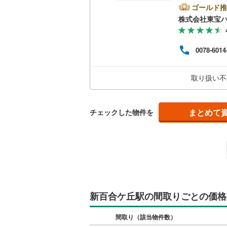
【Ya
ゴールド推
ントが
南武線
(
30
株式会社東宝
キッチン
す。
必ずY
横浜線
(
52
独立型キ
譲渡
0078-6014
く素
相模線
(
50
は、
販売、価格、
大丈
五日市線
(
取り扱い不
える
即入居可
のお
篠ノ井線
(
常磐線（
まとめて
チェックした物件を
浴室
伊東線
(
40
浴室乾燥
身延線
(
17
収納
武豊線
(
3
)
ウォーク
関西本線（
（
0
）
新百合ケ丘駅の間取りごとの価格
参宮線
(
2
)
バルコニー、
間取り（該当物件数）
大糸線（J