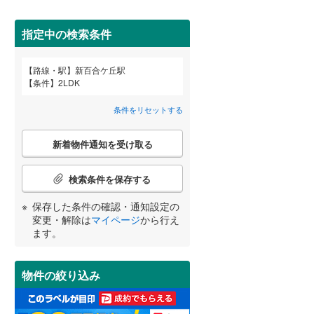
田沢湖線
(
3
)
間取り変更可能
（
0
）
指定中の検索条件
八戸線
(
0
)
3階建て以上
（
0
）
(
1
)
(
3
)
磐越西線
(
4
)
路線・駅
新百合ケ丘駅
宮崎
鹿児島
沖縄
条件
2LDK
陸羽西線
(
3
)
条件をリセットする
左沢線
(
3
)
こ
小学校まで1km以内
（
0
）
津軽線
(
2
)
新着物件通知を受け取る
の
する
る
条件をリセットする
条件をリセットする
条件をリセットする
条件をリセットする
条件をリセットする
条件をリセットする
検
信越本線
(
8
)
索
検索条件を保存する
条
弥彦線
(
2
)
南道路
（
0
）
件
保存した条件の確認・通知設定の
で
総武本線
(
30
)
変更・解除は
マイページ
から行え
通
ます。
知
を
京葉線
(
10
)
受
物件の絞り込み
け
久留里線
(
6
)
取
る
山手線
(
44
)