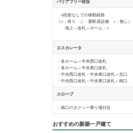
バリアフリー状況
※段差なしでの移動経路
いすみ鉄
（○：有り △：要駅員設備 ×：無し）
IGRいわ
地上⇔改札⇔ホーム：○
弘南鉄道
エスカレータ
由利高原
長野電鉄
・各ホーム⇔中央西口改札
・各ホーム⇔中央東口改札
宇都宮ラ
・中央西口改札・中央東口改札⇔北口
・中央西口改札・中央東口改札⇔南口
鹿島臨海
小湊鐵道
(
スロープ
上毛電気
・南口のタクシー乗り場付近
流鉄流山
おすすめの新築一戸建て
京成本線
(