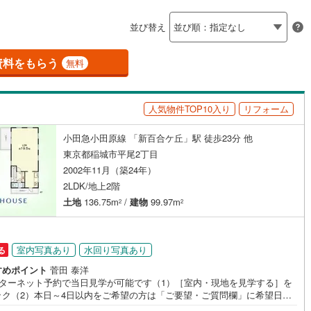
島根
岡山
広島
山口
釜石線
(
0
)
（
1
）
バリアフリー住宅
（
0
）
並び替え
花輪線
(
2
)
香川
愛媛
高知
け
（
0
）
平屋・1階建て
（
0
）
保存した条件を見る
)
(
1
)
(
0
)
(
0
)
(
0
)
(
0
)
(
1
)
磐越東線
(
4
)
資料をもらう
無料
ルーム（納戸）
（
0
）
佐賀
長崎
熊本
大分
陸羽東線
(
4
)
人気物件TOP10入り
リフォーム
13
)
米坂線
(
0
)
はるひ野
小田急多摩センター
駅が始発駅
（
0
）
海まで2km以内
（
0
）
小田急小田原線 「新百合ケ丘」駅 徒歩23分 他
五能線
(
0
)
)
(
0
)
(
0
)
(
0
)
この条件で検索する
この条件で検索する
この条件で検索する
この条件で検索する
この条件で検索する
この条件で検索する
市区町村以下を選択
市区町村を選択す
駅を選択する
東京都稲城市平尾2丁目
3
)
白新線
(
0
)
2002年11月（築24年）
建ち方、日当たり
(
0
)
(
0
)
2LDK/地上2階
越後線
(
2
)
以上
（
1
）
角地
（
0
）
土地
136.75m
/
建物
99.97m
2
2
ライン（宇都宮～逗子）
湘南新宿ライン（前橋～小田原）
1
）
(
112
)
室内写真あり
水回り写真あり
る
)
内房線
(
28
)
すめポイント
菅田 泰洋
鹿島線
(
1
)
ンターネット予約で当日見学が可能です（1）［室内・現地を見学する］を
ダイニング15畳以上
ック（2）本日～4日以内をご希望の方は「ご要望・ご質問欄」に希望日時
入ください！●10:00～21:00はお電話でのお問い合わせがスムーズです。
)
東海道本線
(
85
)