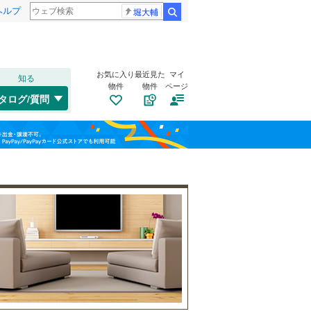
ヘルプ
堀大輔
検索
お気に入り
最近見た
マイ
知る
物件
物件
ページ
千歳線
(
0
)
タログ/質問
日高本線
(
0
)
福島
宗谷本線
(
0
)
(
1
)
(
1
)
(
6
)
栃木
群馬
山梨
東北本線
(
83
)
川越線
(
24
)
トイレ２か所
（
1
）
百合ケ丘
新百合ケ丘
(
0
)
吾妻線
(
5
)
太陽光発電システム
（
0
）
(
3
)
(
1
)
日光線
(
7
)
仙石線
(
6
)
和歌山
大船渡線
(
0
)
(
3
)
(
2
)
(
5
)