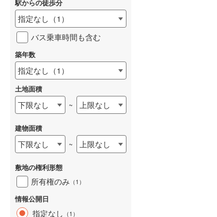
駅からの徒歩分
和歌山線
(
4
)
指定なし
（
1
）
東西線
(
8
)
バス乗車時間も含む
予讃線
(
7
)
築年数
高徳線
(
1
)
指定なし
（
1
）
牟岐線
(
0
)
土地面積
山陽本線（JR九州）
(
1
)
下限なし
上限なし
~
篠栗線
(
3
)
建物面積
指宿枕崎線
(
14
)
下限なし
上限なし
~
筑肥線
(
3
)
敷地の権利形態
久大本線
(
1
)
所有権のみ
（
1
）
日田彦山線
(
1
)
情報公開日
筑豊本線
(
3
)
指定なし
（
1
）