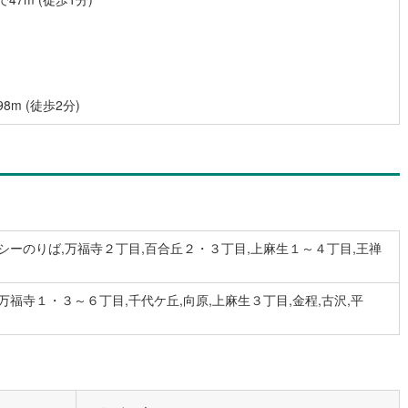
営地下鉄東山線
(
16
)
名古屋市営地下鉄名城線
(
14
)
営地下鉄桜通線
(
13
)
名古屋市営地下鉄上飯田線
(
1
)
m (徒歩2分)
地下鉄烏丸線
(
18
)
京都市営地下鉄東西線
(
14
)
tro今里筋線
(
6
)
OsakaMetro御堂筋線
(
16
)
tro四つ橋線
(
5
)
OsakaMetro中央線
(
8
)
tro堺筋線
(
3
)
神戸市営地下鉄西神・山手線
(
2
)
シーのりば,万福寺２丁目,百合丘２・３丁目,上麻生１～４丁目,王禅
下鉄空港線
(
3
)
福岡市地下鉄箱崎線
(
0
)
万福寺１・３～６丁目,千代ケ丘,向原,上麻生３丁目,金程,古沢,平
0
)
函館市電
(
1
)
りび鉄道
(
0
)
わたらせ渓谷鐵道
(
0
)
行
(
3
)
会津鉄道
(
1
)
縦貫鉄道
(
0
)
しなの鉄道北しなの線
(
1
)