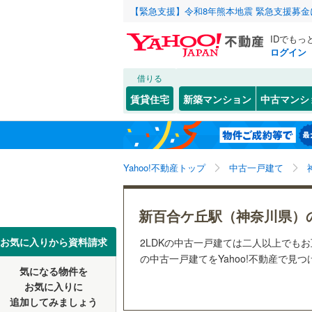
【緊急支援】令和8年熊本地震 緊急支援募
IDでもっ
ログイン
借りる
北海道
JR
北海道
函館本線
(
こだわり条件
リフォーム、
賃貸住宅
新築マンション
中古マンシ
石勝線
(
0
)
リノベー
東北
青森
（
1
）
根室本線
(
(
1
)
(
0
)
(
1
関東
東京
石北本線
(
Yahoo!不動産トップ
中古一戸建て
設備
常磐線
(
52
床暖房
（
信越・北陸
新潟
新百合ケ丘駅（神奈川県）
祖師ケ谷大蔵
(
1
)
(
1
高崎線
(
51
駐車場2
(
5
)
東海
愛知
お気に入りから資料請求
2LDKの中古一戸建ては二人以上でも
両毛線
(
14
ＴＶモニ
の中古一戸建てをYahoo!不動産で見
烏山線
(
8
)
気になる物件を
（
1
）
近畿
大阪
お気に入りに
石巻線
(
3
)
追加してみましょう
間取り、居室
(
0
)
(
5
)
(
1