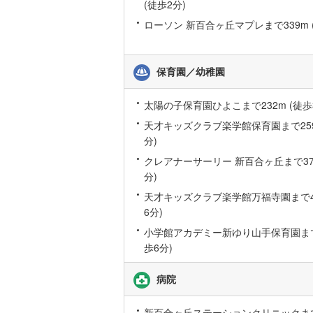
(徒歩2分)
後藤寺線
(
ローソン 新百合ヶ丘マプレまで339m 
東北新幹
秋田新幹
保育園／幼稚園
山陽新幹
太陽の子保育園ひよこまで232m (徒歩
西九州新
天才キッズクラブ楽学館保育園まで259
分)
地下鉄
札幌市営
クレアナーサーリー 新百合ヶ丘まで376
分)
仙台市地
天才キッズクラブ楽学館万福寺園まで44
東京メト
6分)
小学館アカデミー新ゆり山手保育園まで4
東京メト
歩6分)
東京メト
病院
都営浅草
都営大江
新百合ヶ丘ステーションクリニックまで4