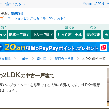
Yahoo! JAPAN
金にご協力ください
と便利に
新規取得
ヤフーショッピングなら「毎日5％」おトク
検索条件を保存しました
買う
建てる
売る
1
)
札沼線
(
1
)
リノベーション
ョン
新築一戸建て
中古一戸建て
注文住宅
土地
売却査定
カ
この検索条件の新着物件通知は、
マイページ
から設定できます。
室蘭本線
(
0
)
ション・リフォーム
築古・築30年以上
（
0
）
岩手
宮城
秋田
山形
9
)
富良野線
(
0
)
梅ケ丘
)
(
1
)
(
2
)
(
4
)
(
6
)
(
2
)
(
1
)
新百合ケ丘駅、2LDK
神奈川
埼玉
千葉
茨城
1
)
釧網本線
(
1
)
神奈川県
川崎市
麻生区
新百合ケ丘駅
2LDKの物件一覧
)
水郡線
(
11
)
0
）
オール電化
（
0
）
長野
富山
石川
福井
2LDK
の
の中古一戸建て
向ケ丘遊園
読売ランド前
)
(
0
)
(
0
)
(
2
)
(
5
)
)
上越線
(
10
)
検索条件を保存する
台以上
（
0
）
ビルトインガレージ
（
0
）
(
2
)
閉じる
閉じる
お気に入りリストを見る
お気に入りリストを見る
閉じる
閉じる
岐阜
静岡
三重
お互いのプライベートを尊重できる人気の間取りです。2LDKの理想
)
水戸線
(
2
)
タ付インターホン
防犯カメラ
（
0
）
マイページ
(
4
)
つけましょう。
仙山線
(
3
)
兵庫
京都
滋賀
奈良
気仙沼線
(
1
)
全体
0
)
(
8
)
(
3
)
(
3
)
(
2
)
(
6
)
(
2
)