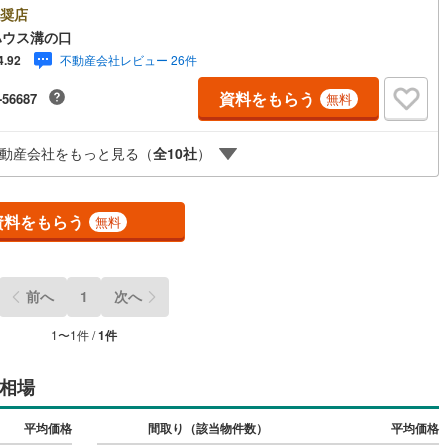
hoo！ 不動産キャンペーン対象店舗】当店で物件を成約するとPayPayポイ
奨店
もらえる「Yahoo！不動産 物件ご成約キャンペーン」の対象になりま
)
鶴見線
(
8
)
ハウス溝の口
「資料をもらう」「見学予約をする」ボタンからお問い合わせください。※
不動産会社レビュー 26件
4.92
ahoo！ JAPAN IDでログインしてください。※PayPayポイントは出金と
)
根岸線
(
17
)
ッチン
（
1
）
対面キッチン
（
0
）
はできません。たくさんのお客様からのお言葉に感謝してこれからも楽し
資料をもらう
-56687
無料
敵なお家探しをお約束します。お家探しを始めてみようと思われたらまず
)
中央本線（JR東日本）
(
37
)
お気軽に東宝ハウス溝の口に相談してみませんか？何も決まっていなくて
契約、入居関連など
夫！まずはお客様の夢をお聞かせ下さい！未来の「不安」を「安心」に変
1
)
八高線
(
15
)
動産会社をもっと見る（
全
10
社
）
「未来カレンダー」もご来店時に好評です。スタッフ一同いつでもお客様
能
（
1
）
問合せをお待ちしております。
2
)
大糸線（JR東日本）
(
2
)
各駅停車）
(
35
)
埼京線
(
64
)
資料をもらう
無料
)
東海道本線（JR東海）
(
72
)
機あり
（
1
）
)
飯田線
(
17
)
前へ
1
次へ
高山本線（JR東海）
(
1
)
1
〜
1
件 /
1
件
インクローゼット
床下収納
（
0
）
JR東海）
(
8
)
紀勢本線（JR東海）
(
2
)
相場
博多南線
(
2
)
庭
平均価格
間取り（該当物件数）
平均価格
R西日本）
(
0
)
北陸本線
(
0
)