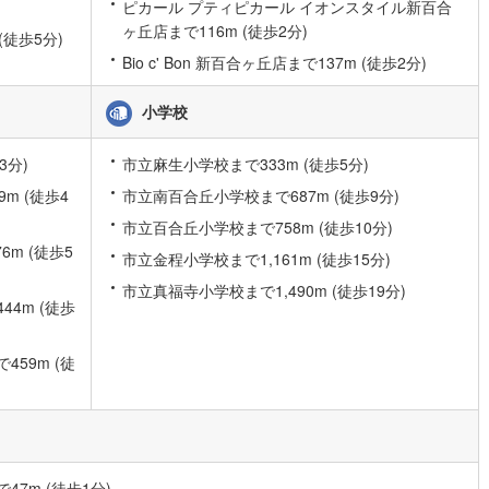
ピカール プティピカール イオンスタイル新百合
0
)
宮崎空港線
(
0
)
ヶ丘店まで116m (徒歩2分)
(徒歩5分)
Bio c' Bon 新百合ヶ丘店まで137m (徒歩2分)
線
(
29
)
上越新幹線
(
14
)
線
(
13
)
北陸新幹線
(
20
)
小学校
線
(
7
)
北陸新幹線（JR西日本）
(
1
)
3分)
市立麻生小学校まで333m (徒歩5分)
幹線
(
2
)
m (徒歩4
市立南百合丘小学校まで687m (徒歩9分)
市立百合丘小学校まで758m (徒歩10分)
地下鉄南北線
(
1
)
札幌市営地下鉄東西線
(
1
)
m (徒歩5
市立金程小学校まで1,161m (徒歩15分)
下鉄南北線
(
11
)
仙台市地下鉄東西線
(
5
)
市立真福寺小学校まで1,490m (徒歩19分)
4m (徒歩
ロ丸ノ内線
(
18
)
東京メトロ丸ノ内方南支線
(
1
)
59m (徒
ロ東西線
(
27
)
東京メトロ千代田線
(
24
)
ロ半蔵門線
(
7
)
東京メトロ南北線
(
16
)
線
(
13
)
都営三田線
(
10
)
戸線
(
26
)
横浜市営地下鉄ブルーライン
(
48
)
7m (徒歩1分)