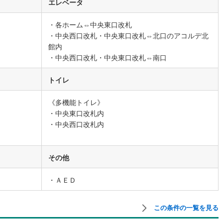
エレベータ
・各ホーム⇔中央東口改札
道
(
0
)
北越急行ほくほく線
(
0
)
・中央西口改札・中央東口改札⇔北口のアコルデ北
て銀河鉄道
(
5
)
青い森鉄道
(
4
)
館内
・中央西口改札・中央東口改札⇔南口
弘南線
(
0
)
弘南鉄道大鰐線
(
0
)
トイレ
鉄道鳥海山ろく線
(
0
)
福島交通飯坂線
(
1
)
長野線
(
0
)
上田電鉄別所線
(
2
)
《多機能トイレ》
・中央東口改札内
イトレール
(
8
)
関東鉄道竜ケ崎線
(
2
)
・中央西口改札内
鉄道大洗鹿島線
(
29
)
ひたちなか海浜鉄道湊線
(
1
)
7
)
千葉都市モノレール
(
3
)
その他
鉄道上毛線
(
6
)
秩父鉄道
(
6
)
・ＡＥＤ
線
(
4
)
つくばエクスプレス
(
27
)
この条件の一覧を見る
41
)
京成押上線
(
10
)