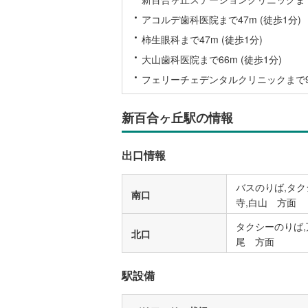
アコルデ歯科医院まで47m (徒歩1分)
名古屋市
柿生眼科まで47m (徒歩1分)
大山歯科医院まで66m (徒歩1分)
名古屋市
フェリーチェデンタルクリニックまで98
京都市営
OsakaMe
新百合ヶ丘駅の情報
OsakaMe
出口情報
OsakaMe
バスのりば,タク
福岡市地
南口
寺,白山 方面
私鉄・その他
タクシーのりば,
札幌市電
(
北口
尾 方面
道南いさ
駅設備
阿武隈急
秋田内陸