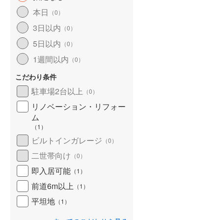
北海道新幹線
(
0
)
本日
（
0
）
3日以内
山形新幹線
(
21
)
（
0
）
5日以内
（
0
）
東海道新幹線
(
57
)
1週間以内
（
0
）
九州新幹線
(
10
)
こだわり条件
駐車場2台以上
（
0
）
リノベーション・リフォー
札幌市営地下鉄東豊線
(
0
)
ム
東京メトロ銀座線
(
10
)
（
1
）
ビルトインガレージ
（
0
）
東京メトロ日比谷線
(
23
)
二世帯向け
（
0
）
東京メトロ有楽町線
(
28
)
即入居可能
（
1
）
東京メトロ副都心線
(
36
)
前道6m以上
（
1
）
都営新宿線
(
23
)
平坦地
（
1
）
横浜市営地下鉄グリーンライン