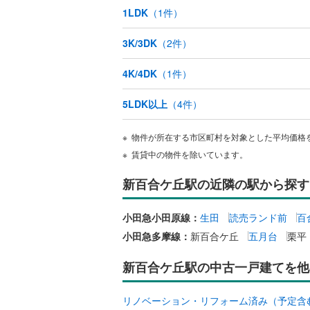
1LDK
（
1
件）
ウッドデ
越美北線
(
3K/3DK
（
2
件）
氷見線
(
0
)
構造・規模・
紀勢本線（
4K/4DK
（
1
件）
耐震、免
（
0
）
桜島線
(
1
)
5LDK以上
（
4
件）
加古川線
(
オンライン対
物件が所在する市区町村を対象とした平均価格
赤穂線
(
1
)
賃貸中の物件を除いています。
オンライ
宇野線
(
0
)
新百合ケ丘駅の近隣の駅から探す
オンライ
福塩線
(
5
)
小田急小田原線：
生田
読売ランド前
百
岩徳線
(
0
)
小田急多摩線：
新百合ケ丘
五月台
栗平
小野田線
(
新百合ケ丘駅の中古一戸建てを他
舞鶴線
(
0
)
リノベーション・リフォーム済み（予定含
木次線
(
0
)