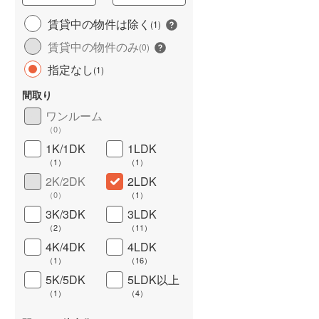
城端線
(
0
)
賃貸中の物件は除く
(
1
)
賃貸中の物件のみ
関西本線（JR西日本）
(
9
)
(
0
)
指定なし
(
1
)
大阪環状線
(
8
)
長期優良住宅
（
0
）
間取り
山陽本線（JR西日本）
(
29
)
ワンルーム
姫新線
(
4
)
（
0
）
1K/1DK
1LDK
吉備線
(
1
)
（
1
）
（
1
）
芸備線
(
2
)
2K/2DK
2LDK
（
0
）
（
1
）
詳しく見る
可部線
(
3
)
3K/3DK
3LDK
（
2
）
（
11
）
宇部線
(
1
)
4K/4DK
4LDK
山陰本線
(
24
)
（
1
）
（
16
）
5K/5DK
5LDK以上
境線
(
0
)
（
1
）
（
4
）
奈良線
(
15
)