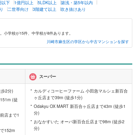
万円以下
1億円以上
5LDK以上
築浅・築5年以内
片町線
(
20
)
り
二世帯向け
3階建て以上
吹き抜けあり
)
関西空港線
(
0
)
東線
(
11
)
本四備讃線
(
0
)
。小学校が15件、中学校が8件あります。
予土線
(
0
)
川崎市麻生区の学区から中古マンションを探す
徳島線
(
0
)
土讃線
(
0
)
線
(
34
)
香椎線
(
2
)
スーパー
肥薩線
(
1
)
歩2分)
カルディコーヒーファーム 小田急マルシェ新百合
4
)
唐津線
(
1
)
ヶ丘店まで39m (徒歩1分)
1m (徒
Odakyu OX MART 新百合ヶ丘店まで43m (徒歩1
1
)
大村線
(
1
)
分)
前店まで1
4
)
日豊本線
(
31
)
おなかすいた オーパ新百合丘店まで98m (徒歩2
分)
吉都線
(
1
)
152m