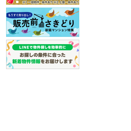
イン
(
0
)
しなの鉄道
(
17
)
津軽鉄道
(
0
)
三陸鉄道リアス線
(
1
)
仙台空港アクセス線
(
1
)
松本電鉄上高地線
(
1
)
関東鉄道常総線
(
2
)
銚子電気鉄道
(
0
)
上信電鉄上信線
(
5
)
埼玉新都市交通伊奈線
(
17
)
京成成田高速鉄道アクセス線
(
0
)
京成千葉線
(
1
)