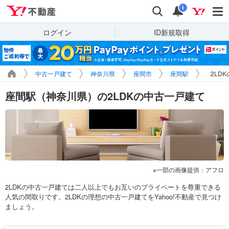
Yahoo!不動産
検索
通知
i
ログイン
ID新規取得
中古一戸建て
神奈川県
座間市
座間駅
2LD
座間駅（神奈川県）の2LDKの中古一戸建て
一部の画像提供：アフロ
2LDKの中古一戸建ては二人以上でもお互いのプライベートを尊重できる
人気の間取りです。2LDKの理想の中古一戸建てをYahoo!不動産で見つけ
ましょう。