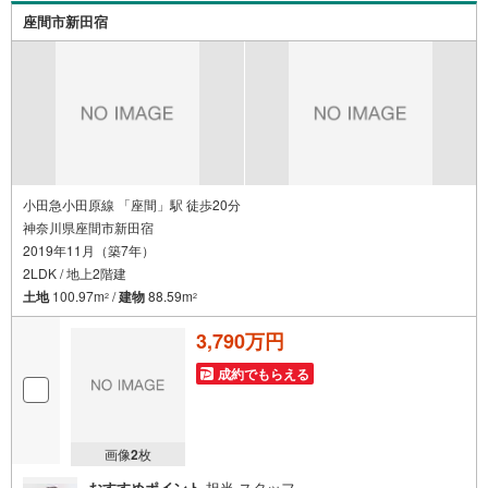
【コロナウイルス予防対策実施中】〇ご入店時の検温とア
座間市新田宿
ルコール除菌を設置しております〇接客ブースでは、お席
の間隔を通常より広くお取りします〇全営業車に乗降車時
の消毒、除菌シート等を常備しております〇物件見学用に
使い捨てスリッパ・使い捨て手袋をご用意します。
小田急小田原線 「座間」駅 徒歩20分
神奈川県座間市新田宿
2019年11月（築7年）
2LDK / 地上2階建
土地
100.97m
/
建物
88.59m
2
2
3,790万円
成約でもらえる
画像
2
枚
おすすめポイント
担当 スタッフ