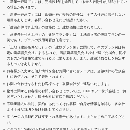
「新築一戸建て」には、完成後1年を経過している未入居物件が掲載されてい
る場合があります。
「新築一戸建て」には、販売住戸が複数の物件は、全ての住戸に該当しない
項目もあります。各問い合わせ先にご確認ください。
「建築条件付き土地」の価格には、建物価格は含まれません。
「建築条件付き土地」の「建物プラン例」は、土地購入者の設計プランの一
例であり、プランの採用可否は任意です。
「土地（建築条件なし）」の「建物プラン例」に関して、そのプラン例は特
定の建築請負会社によるもので、 当該建築請負会社以外で建てた場合、同様
のものが同価格で建てられるとは限りません。また、建築請負会社を特定す
るものではありません。
お客様が入力する個人情報を含むお問い合わせデータは、当該物件の取扱会
社に送信され、そこで管理されます。
お問い合わせをされたお客様へは、取扱会社がご連絡いたします。
物件に関するお客様のお問い合わせについては、LINEヤフー株式会社は一切
関与いたしません。取扱会社に直接ご確認ください。
不動産購入の検討、契約にあたってはお客様ご自身が情報を確認し、各会社
より十分な説明を受け判断してください。
本ページの掲載内容は変更される場合があります。あらかじめご了承くださ
い。
クチコミはYahoo!不動産が独自で収集したものを表示しています。