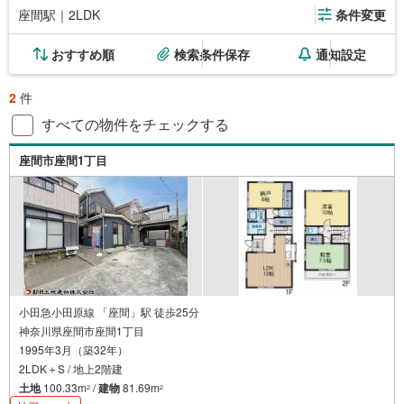
座間駅｜2LDK
条件変更
おすすめ順
検索条件保存
通知設定
2
件
すべての物件をチェックする
座間市座間1丁目
小田急小田原線 「座間」駅 徒歩25分
神奈川県座間市座間1丁目
1995年3月（築32年）
2LDK＋S / 地上2階建
土地
100.33m
/
建物
81.69m
2
2