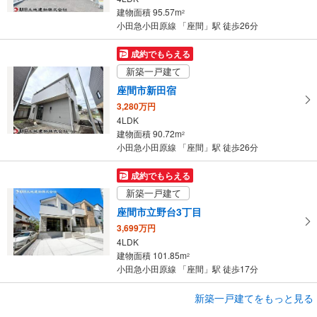
に
建物面積 95.57m
2
保
小田急小田原線 「座間」駅 徒歩26分
存
す
成約でもらえる
る
新築一戸建て
座間市新田宿
3,280万円
4LDK
建物面積 90.72m
2
小田急小田原線 「座間」駅 徒歩26分
成約でもらえる
新築一戸建て
座間市立野台3丁目
3,699万円
4LDK
建物面積 101.85m
2
小田急小田原線 「座間」駅 徒歩17分
成約でもらえる
新築一戸建てをもっと見る
新築一戸建て