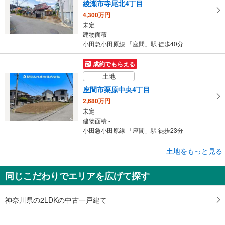
綾瀬市寺尾北4丁目
4,300万円
未定
建物面積 -
小田急小田原線 「座間」駅 徒歩40分
成約でもらえる
土地
座間市栗原中央4丁目
2,680万円
未定
建物面積 -
小田急小田原線 「座間」駅 徒歩23分
成約でもらえる
土地をもっと見る
土地
同じこだわりでエリアを広げて探す
海老名市上今泉1丁目
2,880万円
未定
神奈川県の2LDKの中古一戸建て
建物面積 -
小田急小田原線 「座間」駅 徒歩27分