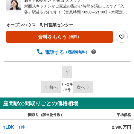
対面式キッチンがご家族の温かい時間を演出します♪「入
谷」駅徒歩7分です！【営業時間 10:00～21:00】※水曜定休
上記時間はお電話が繋がりやすくなっております。ぜひお
気軽にご連絡ください！現地を見学される場合は「室内・
オープンハウス 町田営業センター
現地を見学する（無料）」ボタンよりご希望の日時をご記
入いただけますとスムーズにご案内が可能です。◎現地の
資料をもらう
（無料）
ご案内について・平日や夜遅い時間帯もご案内が可能 ※定
休日を除く・経験豊富なスタッフが物件詳細を丁寧にご説
電話する
（通話料無料）
明いたします。・車でご自宅や最寄り駅等、ご指定の場所
まで送迎します。・チャイルドシートのご用意ございま
す。◎個別FP相談会 無料物件のご紹介だけでなく住宅ロ
ーン・資金のご相談、まずは家探しについて話を聞きたい
1
という方も大歓迎です！年間8000棟以上の限定物件を発表
しているオープンハウスだから出会える物件が多数ござい
1
〜
2
件
前へ
次へ
ます。ぜひお気軽にご連絡・ご相談ください！※限定物件:
/
2
件
当社のみ、もしくは当社を含めた数社でのみご紹介可能な
オープンハウス・ディベロップメントの物件
座間駅の間取りごとの価格相場
間取り（該当物件数）
平均価格
1LDK
（
1
件）
2,980万円