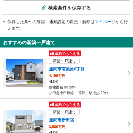
索
検索条件を保存する
条
件
保存した条件の確認・通知設定の変更・解除は
マイページ
から行
で
えます。
通
知
おすすめの新築一戸建て
を
受
成約でもらえる
け
新築一戸建て
取
座間市南栗原6丁目
る
4,199万円
・
4LDK
条
建物面積 99.3m
2
件
小田急小田原線 「座間」駅 徒歩29分
を
マ
成約でもらえる
イ
新築一戸建て
ペ
座間市新田宿
ー
3,580万円
ジ
4LDK