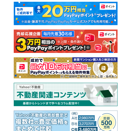
マンションカタログ
教えて！住まいの先生
新築マンション
中古マンション
新築一戸建て
中古一戸建て
注文住宅
土地
売却査定