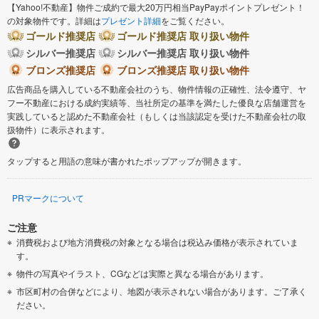
【Yahoo!不動産】物件ご成約で最大20万円相当PayPayポイントプレゼント！
の対象物件です。詳細は
プレゼント詳細
をご覧ください。
ゴールド推奨店
ゴールド推奨店 取り扱い物件
シルバー推奨店
シルバー推奨店 取り扱い物件
ブロンズ推奨店
ブロンズ推奨店 取り扱い物件
広告商品を購入している不動産会社のうち、物件情報の正確性、法令遵守、ヤ
フー不動産における成約実績等、当社所定の基準を満たした優良な店舗運営を
実践していると認めた不動産会社（もしくは当該認定を受けた不動産会社の取
扱物件）に表示されます。
タップすると用語の意味が書かれたポップアップが開きます。
PRマークについて
ご注意
消費税および地方消費税の対象となる場合は税込み価格が表示されていま
す。
物件の写真やイラスト、CGなどは実際と異なる場合があります。
市区町村の合併などにより、地図が表示されない場合があります。ご了承く
ださい。