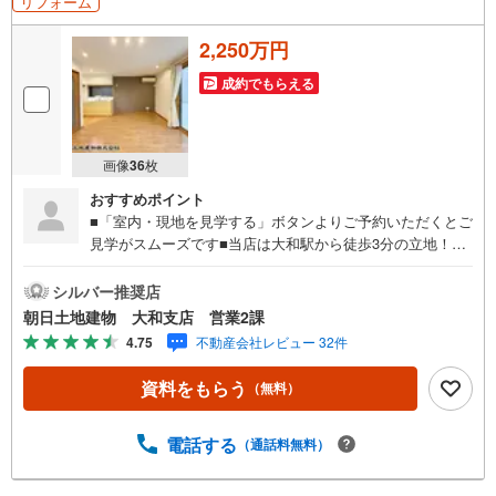
リフォーム
2,250万円
成約でもらえる
画像
36
枚
おすすめポイント
■「室内・現地を見学する」ボタンよりご予約いただくとご
見学がスムーズです■当店は大和駅から徒歩3分の立地！青
い看板が目印開放的な接客スペースとDVDや遊び道具が揃
ったキッズコーナーやおむつ替えができる授乳室も完備お
シルバー推奨店
子様連れでも安心です。提携駐車場もございます■ご来場の
朝日土地建物 大和支店 営業2課
際は、事前にご予約をお願いします■「室内・現地を見学す
4.75
不動産会社レビュー 32件
る」ボタンよりご予約頂くとスムーズ！■現地ご案内■お客
様の貴重なお時間の中でご希望の情報をご案内します。お
資料をもらう
（無料）
およその所要時間や内容は下記をご参考ください〇ご希望
条件のご相談（30分～）〇資金計画のご相談（30分～）〇
現地/物件見学（30分～）〇周辺環境のご紹介（30分～）■
電話する
（通話料無料）
ライフスタイルは人により様々■ご家族の思いを受け止めて
設計致します。私達は様々なご要望にお応え致します！