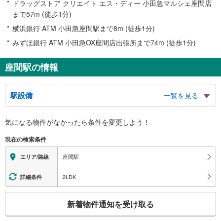
ドラッグストア クリエイト エス・ディー 小田急マルシェ座間店
まで57m (徒歩1分)
横浜銀行 ATM 小田急座間駅まで8m (徒歩1分)
みずほ銀行 ATM 小田急OX座間店出張所まで74m (徒歩1分)
座間駅の情報
駅設備
一覧を見る
バリアフリー状況
気になる物件がなかったら
条件を変更しよう！
※段差なしでの移動経路
（○：有り △：要駅員設備 ×：無し）
現在の検索条件
地上⇔改札⇔ホーム：○
エレベータ
座間駅
エリア/路線
・各ホーム⇔改札
・東口１Ｆ
2LDK
詳細条件
・西口１Ｆ
トイレ
こ
新着物件通知を受け取る
《多機能トイレ》
の
・改札内
検