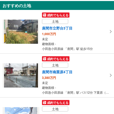
おすすめの土地
座間市立野台3丁目
3,699万円
成約でもらえる
4LDK
土地
建物面積 101.85m
2
小田急小田原線 「座間」駅 徒歩20分
座間市立野台3丁目
1,000万円
未定
建物面積 -
小田急小田原線 「座間」駅 徒歩15分
成約でもらえる
土地
座間市南栗原4丁目
3,380万円
未定
建物面積 -
小田急小田原線 「座間」駅 バス12分 下栗原（神奈川県） バス停下車 徒歩9分
成約でもらえる
土地