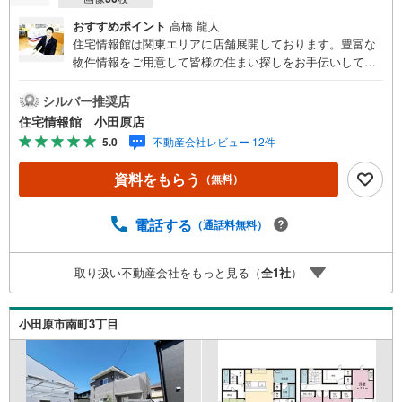
おすすめポイント
高橋 龍人
住宅情報館は関東エリアに店舗展開しております。豊富な
物件情報をご用意して皆様の住まい探しをお手伝いしてお
ります。まずは最寄りの住宅情報館にお気軽にご相談くだ
さい。住宅ローン相談会も同時開催中無理のない住宅ロー
シルバー推奨店
ンの試算やご購入の際にかかる諸費用の概算も行っており
住宅情報館 小田原店
ます。しっかりとした資金計画のアドバイスをさせて頂き
5.0
不動産会社レビュー 12件
ますので、お気軽にご相談ください。
資料をもらう
（無料）
電話する
（通話料無料）
取り扱い不動産会社をもっと見る（
全
1
社
）
小田原市南町3丁目