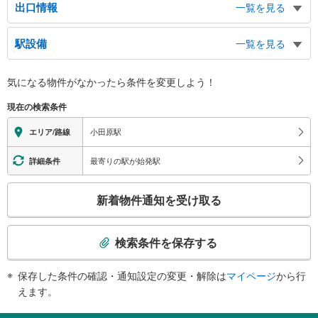
出口情報
一覧を見る
東口
駅設備
一覧を見る
伊豆箱根鉄道（大雄山線）、箱根方面、バスのりば、タクシーのりば、小田原
城、城址公園、小田原文学館、なりわい交流館、御幸の浜海岸、小田原地下
バリアフリー状況
街、商工会議所、観光協会、郷土文化館、市民会館、市立図書館、小田原郵便
気になる物件がなかったら
条件を変更しよう！
※段差なしでの移動経路
局、裁判所、報徳二宮神社、法務合同庁舎
（○：有り △：要駅員設備 ×：無し）
西口
現在の検索条件
【ＪＲ東日本】【ＪＲ東海】：○
東海道新幹線、小田急線、箱根登山線、駅レンタカー、バスのりば、タクシー
【小田急電鉄】【箱根登山鉄道】：○
小田原駅
エリア/路線
のりば、小田原市役所、中央公民館、小田原市立病院、社会福祉センター、税
（※上記２社の駅は共同）
務署、県合同庁舎、小田原警察署、北條早雲公像、めだかの学校、城山陸上競
【伊豆箱根鉄道】：○
最寄りの駅が始発駅
詳細条件
技場、城山庭球場、小田原競輪場、関東学院大学、国際医療福祉大学、小田原
エレベータ
短期大学
【ＪＲ】
こ
新着物件通知を受け取る
［新幹線］
の
・各ホーム⇔西口改札・新幹線乗換口改札
検
［在来線］
索
・各ホーム⇔東口改札
検索条件を保存する
条
・西口改札⇔東西自由通路（アークロード）
・東口改札⇔東口
件
保存した条件の確認・通知設定の変更・解除は
マイページ
から行
【小田急電鉄】【箱根登山鉄道】
で
えます。
・各ホーム⇔改札
通
エスカレータ
知