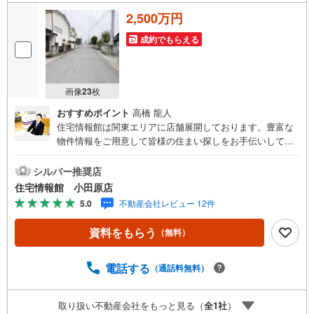
2,500万円
成約でもらえる
画像
23
枚
おすすめポイント
高橋 龍人
住宅情報館は関東エリアに店舗展開しております。豊富な
物件情報をご用意して皆様の住まい探しをお手伝いしてお
ります。まずは最寄りの住宅情報館にお気軽にご相談くだ
さい。住宅ローン相談会も同時開催中無理のない住宅ロー
シルバー推奨店
ンの試算やご購入の際にかかる諸費用の概算も行っており
住宅情報館 小田原店
ます。しっかりとした資金計画のアドバイスをさせて頂き
5.0
不動産会社レビュー 12件
ますので、お気軽にご相談ください。
資料をもらう
（無料）
電話する
（通話料無料）
取り扱い不動産会社をもっと見る（
全
1
社
）