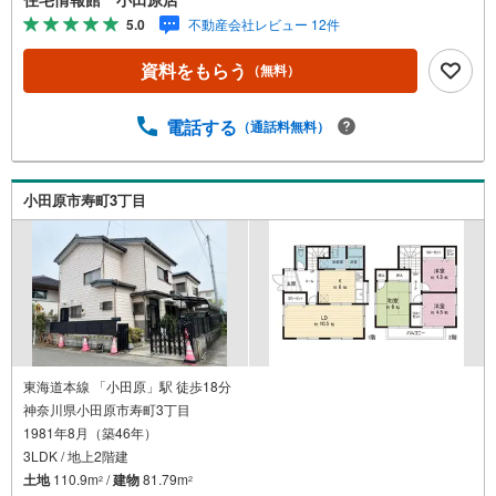
ます。しっかりとした資金計画のアドバイスをさせて頂き
5.0
不動産会社レビュー 12件
ますので、お気軽にご相談ください。
資料をもらう
（無料）
電話する
（通話料無料）
小田原市寿町3丁目
東海道本線 「小田原」駅 徒歩18分
神奈川県小田原市寿町3丁目
1981年8月（築46年）
3LDK / 地上2階建
土地
110.9m
/
建物
81.79m
2
2