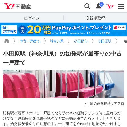
Yahoo!不動産
検索
通知
i
ログイン
ID新規取得
中古一戸建て
神奈川県
小田原市
小田原駅
始
小田原駅（神奈川県）の始発駅が最寄りの中古
一戸建て
一部の画像提供：アフロ
始発駅が最寄りの中古一戸建てなら朝の辛い通勤ラッシュ時に座れるだ
けでなく通勤時間を読書や勉強などに有効活用できるメリットもありま
す。始発駅が最寄りの理想の中古一戸建てをYahoo!不動産で見つけまし