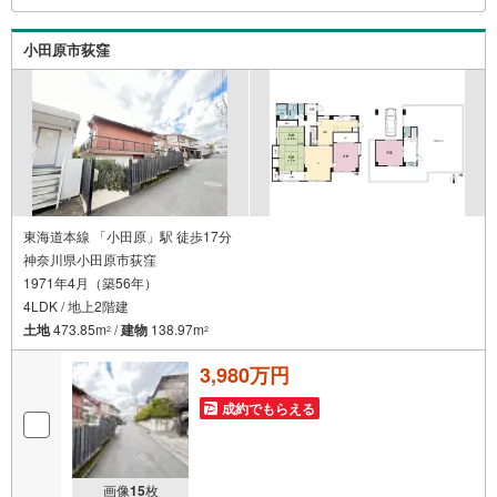
小田原市荻窪
東海道本線 「小田原」駅 徒歩17分
神奈川県小田原市荻窪
1971年4月（築56年）
4LDK / 地上2階建
土地
473.85m
/
建物
138.97m
2
2
3,980万円
成約でもらえる
画像
15
枚