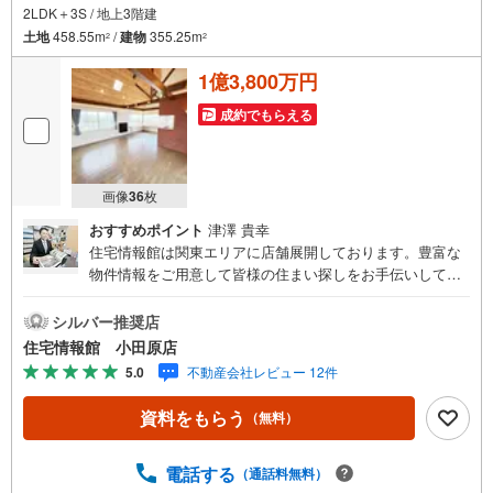
2LDK＋3S / 地上3階建
土地
458.55m
/
建物
355.25m
2
2
1億3,800万円
成約でもらえる
画像
36
枚
おすすめポイント
津澤 貴幸
住宅情報館は関東エリアに店舗展開しております。豊富な
物件情報をご用意して皆様の住まい探しをお手伝いしてお
ります。まずは最寄りの住宅情報館にお気軽にご相談くだ
さい。住宅ローン相談会も同時開催中無理のない住宅ロー
シルバー推奨店
ンの試算やご購入の際にかかる諸費用の概算も行っており
住宅情報館 小田原店
ます。しっかりとした資金計画のアドバイスをさせて頂き
5.0
不動産会社レビュー 12件
ますので、お気軽にご相談ください。
資料をもらう
（無料）
電話する
（通話料無料）