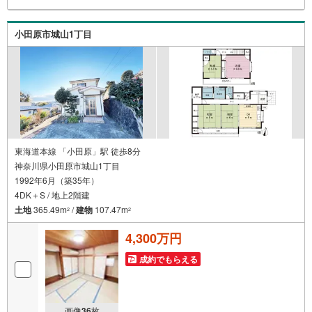
小田原市城山1丁目
東海道本線 「小田原」駅 徒歩8分
神奈川県小田原市城山1丁目
1992年6月（築35年）
4DK＋S / 地上2階建
土地
365.49m
/
建物
107.47m
2
2
4,300万円
成約でもらえる
画像
36
枚