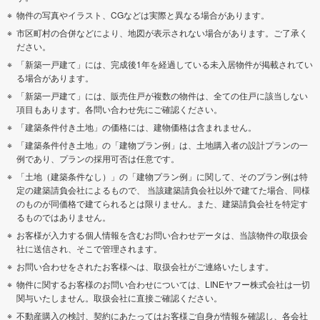
物件の写真やイラスト、CGなどは実際と異なる場合があります。
市区町村の合併などにより、地図が表示されない場合があります。ご了承く
ださい。
「新築一戸建て」には、完成後1年を経過している未入居物件が掲載されてい
る場合があります。
「新築一戸建て」には、販売住戸が複数の物件は、全ての住戸に該当しない
項目もあります。各問い合わせ先にご確認ください。
「建築条件付き土地」の価格には、建物価格は含まれません。
「建築条件付き土地」の「建物プラン例」は、土地購入者の設計プランの一
例であり、プランの採用可否は任意です。
「土地（建築条件なし）」の「建物プラン例」に関して、そのプラン例は特
定の建築請負会社によるもので、 当該建築請負会社以外で建てた場合、同様
のものが同価格で建てられるとは限りません。また、建築請負会社を特定す
るものではありません。
お客様が入力する個人情報を含むお問い合わせデータは、当該物件の取扱会
社に送信され、そこで管理されます。
お問い合わせをされたお客様へは、取扱会社がご連絡いたします。
物件に関するお客様のお問い合わせについては、LINEヤフー株式会社は一切
関与いたしません。取扱会社に直接ご確認ください。
不動産購入の検討、契約にあたってはお客様ご自身が情報を確認し、各会社