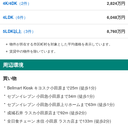
4K/4DK
（
2
件）
2,824万円
4LDK
（
6
件）
6,048万円
5LDK以上
（
3
件）
8,760万円
物件が所在する市区町村を対象とした平均価格を表示しています。
賃貸中の物件を除いています。
周辺環境
買い物
Bellmart Kiosk キヨスク小田原まで25m (徒歩1分)
セブンイレブン 小田急小田原まで34m (徒歩1分)
セブンイレブン 小田急小田原上りホームまで63m (徒歩1分)
成城石井 ラスカ小田原店まで92m (徒歩2分)
全日食チェーン 水信 小田原 ラスカ店まで133m (徒歩2分)