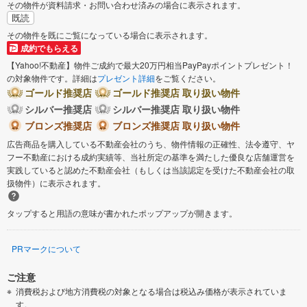
その物件が資料請求・お問い合わせ済みの場合に表示されます。
既読
その物件を既にご覧になっている場合に表示されます。
成約でもらえる
【Yahoo!不動産】物件ご成約で最大20万円相当PayPayポイントプレゼント！
の対象物件です。詳細は
プレゼント詳細
をご覧ください。
ゴールド推奨店
ゴールド推奨店 取り扱い物件
シルバー推奨店
シルバー推奨店 取り扱い物件
ブロンズ推奨店
ブロンズ推奨店 取り扱い物件
広告商品を購入している不動産会社のうち、物件情報の正確性、法令遵守、ヤ
フー不動産における成約実績等、当社所定の基準を満たした優良な店舗運営を
実践していると認めた不動産会社（もしくは当該認定を受けた不動産会社の取
扱物件）に表示されます。
タップすると用語の意味が書かれたポップアップが開きます。
PRマークについて
ご注意
消費税および地方消費税の対象となる場合は税込み価格が表示されていま
す。