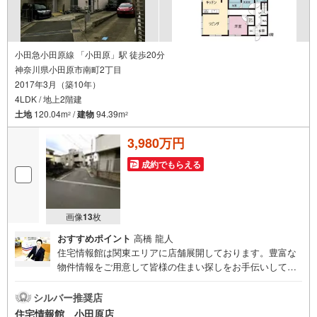
小田急小田原線 「小田原」駅 徒歩20分
神奈川県小田原市南町2丁目
2017年3月（築10年）
4LDK / 地上2階建
土地
120.04m
/
建物
94.39m
2
2
3,980万円
成約でもらえる
画像
13
枚
おすすめポイント
高橋 龍人
住宅情報館は関東エリアに店舗展開しております。豊富な
物件情報をご用意して皆様の住まい探しをお手伝いしてお
ります。まずは最寄りの住宅情報館にお気軽にご相談くだ
さい。住宅ローン相談会も同時開催中無理のない住宅ロー
シルバー推奨店
ンの試算やご購入の際にかかる諸費用の概算も行っており
住宅情報館 小田原店