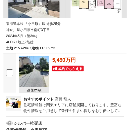
東海道本線 「小田原」駅 徒歩25分
神奈川県小田原市南町3丁目
2024年5月（築3年）
4LDK / 地上2階建
土地
215.42m
/
建物
115.09m
2
2
5,480万円
成約でもらえる
画像
21
枚
おすすめポイント
高橋 龍人
住宅情報館は関東エリアに店舗展開しております。豊富な
物件情報をご用意して皆様の住まい探しをお手伝いしてお
ります。まずは最寄りの住宅情報館にお気軽にご相談くだ
さい。住宅ローン相談会も同時開催中無理のない住宅ロー
シルバー推奨店
ンの試算やご購入の際にかかる諸費用の概算も行っており
住宅情報館 小田原店