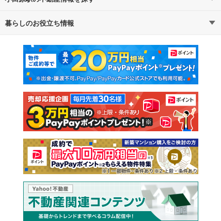
暮らしのお役立ち情報
不動産・住宅
賃貸住宅
マンションカタログ
教えて！住まいの先生
新築マンション
中古マンション
新築一戸建て
中古一戸建て
注文住宅
土地
売却査定