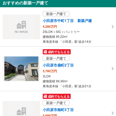
おすすめの新築一戸建て
【ＪＲ】
を
［新幹線］
受
・各ホーム⇔西口改札・新幹線乗換口改札
新築一戸建て
け
・新幹線乗換口⇔ＪＲ在来線通路
小田原市中町1丁目 新築戸建
取
［在来線］
4,280万円
る
・各ホーム⇔東口改札
2SLDK＋SIC＋パントリー
・西口改札⇔東西自由通路（アークロード）
・
建物面積 95.22m
・東口改札⇔東口
2
条
東海道本線 「小田原」駅 徒歩14分
・東口⇔地下道
件
【小田急電鉄】【箱根登山鉄道】
を
成約でもらえる
・各ホーム⇔改札
マ
トイレ
新築一戸建て
イ
［新幹線］
小田原市扇町2丁目
ペ
《多機能トイレ》
3,780万円
ー
・改札内
3LDK
ジ
［在来線］
建物面積 99.36m
2
《多機能トイレ》
に
東海道本線 「小田原」駅 徒歩21分
・改札内
保
・改札外
存
成約でもらえる
《車椅子対応》
す
新築一戸建て
・東口１Ｆ
る
【小田急電鉄】【箱根登山鉄道】
小田原市南町3丁目
《多機能トイレ》
4,698万円