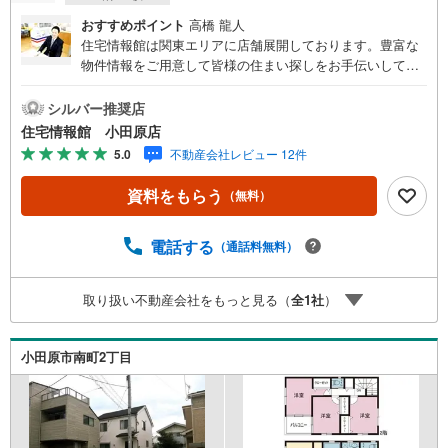
おすすめポイント
高橋 龍人
住宅情報館は関東エリアに店舗展開しております。豊富な
物件情報をご用意して皆様の住まい探しをお手伝いしてお
ります。まずは最寄りの住宅情報館にお気軽にご相談くだ
さい。住宅ローン相談会も同時開催中無理のない住宅ロー
シルバー推奨店
ンの試算やご購入の際にかかる諸費用の概算も行っており
住宅情報館 小田原店
ます。しっかりとした資金計画のアドバイスをさせて頂き
5.0
不動産会社レビュー 12件
ますので、お気軽にご相談ください。
資料をもらう
（無料）
電話する
（通話料無料）
取り扱い不動産会社をもっと見る（
全
1
社
）
小田原市南町2丁目