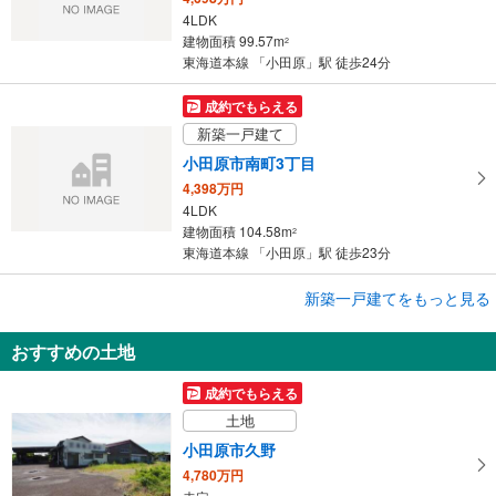
・改札内
4LDK
【伊豆箱根鉄道】
建物面積 99.57m
2
《多機能トイレ》
東海道本線 「小田原」駅 徒歩24分
・改札内
その他
成約でもらえる
【ＪＲ】
新築一戸建て
・ＡＥＤ
小田原市南町3丁目
【小田急電鉄】
・ＡＥＤ
4,398万円
・駅構内触知案内板
4LDK
建物面積 104.58m
2
東海道本線 「小田原」駅 徒歩23分
成約でもらえる
新築一戸建てをもっと見る
新築一戸建て
おすすめの土地
小田原市荻窪
3,080万円
成約でもらえる
4LDK
土地
建物面積 94.77m
2
東海道本線 「小田原」駅 徒歩19分
小田原市久野
4,780万円