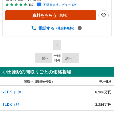
ます。しっかりとした資金計画のアドバイスをさせて頂き
5.0
不動産会社レビュー 12件
ますので、お気軽にご相談ください。
資料をもらう
（無料）
電話する
（通話料無料）
1
1
〜
6
件
前へ
次へ
/
6
件
小田原駅の間取りごとの価格相場
間取り（該当物件数）
平均価格
2LDK
（
3
件）
6,286万円
3LDK
（
3
件）
3,286万円