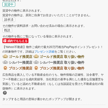
賃貸中
賃貸中の物件に表示されます。
賃貸中の物件は、原則ご自身でお住まいいただくことができません。
請求済
その物件が資料請求・お問い合わせ済みの場合に表示されます。
既読
その物件を既にご覧になっている場合に表示されます。
成約でもらえる
【Yahoo!不動産】物件ご成約で最大20万円相当PayPayポイントプレゼント！
の対象物件です。詳細は
プレゼント詳細
をご覧ください。
ゴールド推奨店
ゴールド推奨店 取り扱い物件
シルバー推奨店
シルバー推奨店 取り扱い物件
ブロンズ推奨店
ブロンズ推奨店 取り扱い物件
広告商品を購入している不動産会社のうち、物件情報の正確性、法令遵守、ヤ
フー不動産における成約実績等、当社所定の基準を満たした優良な店舗運営を
実践していると認めた不動産会社（もしくは当該認定を受けた不動産会社の取
扱物件）に表示されます。
タップすると用語の意味が書かれたポップアップが開きます。