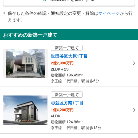
条
件
保存した条件の確認・通知設定の変更・解除は
マイページ
から行
で
えます。
通
知
おすすめの新築一戸建て
を
受
新築一戸建て
け
世田谷区大原1丁目
取
2億2,990万円
る
2LDK＋2S
・
建物面積 196.45m
2
条
京王線 「代田橋」駅 徒歩6分
件
を
新築一戸建て
マ
杉並区方南1丁目
イ
1億4,200万円
ペ
4LDK
ー
建物面積 124.96m
2
ジ
京王線 「代田橋」駅 徒歩13分
に