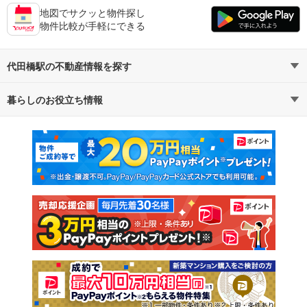
地図でサクッと物件探し
物件比較が手軽にできる
代田橋駅の不動産情報を探す
暮らしのお役立ち情報
不動産・住宅
賃貸住宅
マンションカタログ
教えて！住まいの先生
新築マンション
中古マンション
新築一戸建て
中古一戸建て
注文住宅
土地
売却査定