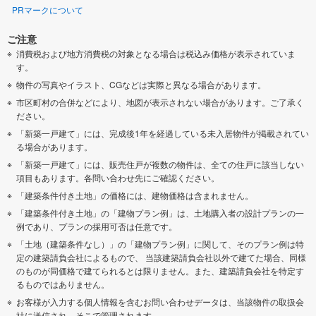
PRマークについて
ご注意
消費税および地方消費税の対象となる場合は税込み価格が表示されていま
す。
物件の写真やイラスト、CGなどは実際と異なる場合があります。
市区町村の合併などにより、地図が表示されない場合があります。ご了承く
ださい。
「新築一戸建て」には、完成後1年を経過している未入居物件が掲載されてい
る場合があります。
「新築一戸建て」には、販売住戸が複数の物件は、全ての住戸に該当しない
項目もあります。各問い合わせ先にご確認ください。
「建築条件付き土地」の価格には、建物価格は含まれません。
「建築条件付き土地」の「建物プラン例」は、土地購入者の設計プランの一
例であり、プランの採用可否は任意です。
「土地（建築条件なし）」の「建物プラン例」に関して、そのプラン例は特
定の建築請負会社によるもので、 当該建築請負会社以外で建てた場合、同様
のものが同価格で建てられるとは限りません。また、建築請負会社を特定す
るものではありません。
お客様が入力する個人情報を含むお問い合わせデータは、当該物件の取扱会
社に送信され、そこで管理されます。