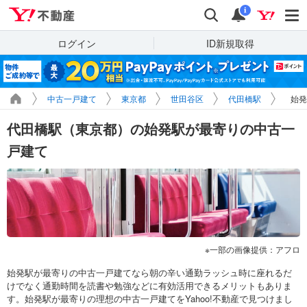
Yahoo!不動産
検索
通知
i
ログイン
ID新規取得
中古一戸建て
東京都
世田谷区
代田橋駅
始発
代田橋駅（東京都）の始発駅が最寄りの中古一
戸建て
一部の画像提供：アフロ
始発駅が最寄りの中古一戸建てなら朝の辛い通勤ラッシュ時に座れるだ
けでなく通勤時間を読書や勉強などに有効活用できるメリットもありま
す。始発駅が最寄りの理想の中古一戸建てをYahoo!不動産で見つけまし