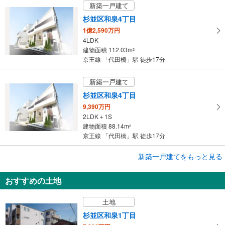
保
新築一戸建て
存
杉並区和泉4丁目
す
1億2,590万円
る
4LDK
建物面積 112.03m
2
京王線 「代田橋」駅 徒歩17分
新築一戸建て
杉並区和泉4丁目
9,390万円
2LDK＋1S
建物面積 88.14m
2
京王線 「代田橋」駅 徒歩17分
新築一戸建てをもっと見る
新築一戸建て
渋谷区笹塚2丁目
おすすめの土地
1億7,800万円
3LDK
土地
建物面積 132.33m
2
京王線 「代田橋」駅 徒歩12分
杉並区和泉1丁目