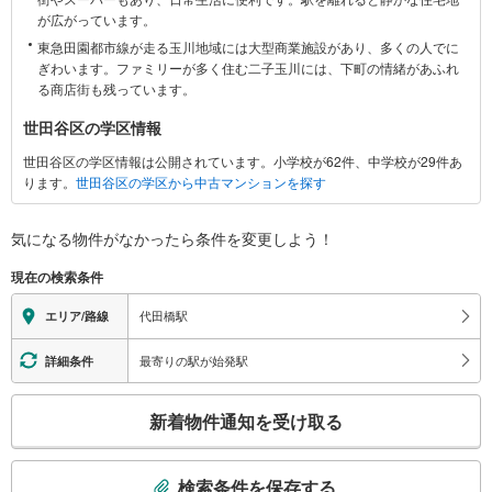
関
が広がっています。
す
東急田園都市線が走る玉川地域には大型商業施設があり、多くの人でに
る
ぎわいます。ファミリーが多く住む二子玉川には、下町の情緒があふれ
情
る商店街も残っています。
報
世田谷区の学区情報
世田谷区の学区情報は公開されています。小学校が62件、中学校が29件あ
ります。
世田谷区の学区から中古マンションを探す
気になる物件がなかったら
条件を変更しよう！
現在の検索条件
代田橋駅
エリア/路線
最寄りの駅が始発駅
詳細条件
こ
新着物件通知を受け取る
の
検
索
検索条件を保存する