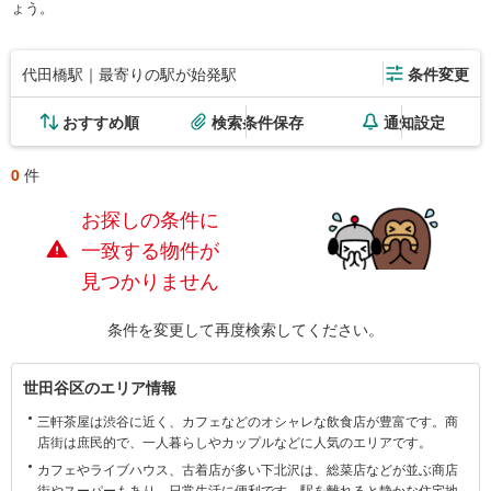
ょう。
代田橋駅｜最寄りの駅が始発駅
条件変更
おすすめ順
検索条件保存
通知設定
0
件
お探しの条件に
一致する物件が
見つかりません
条件を変更して再度検索してください。
世
世田谷区のエリア情報
田
三軒茶屋は渋谷に近く、カフェなどのオシャレな飲食店が豊富です。商
谷
店街は庶民的で、一人暮らしやカップルなどに人気のエリアです。
区
カフェやライブハウス、古着店が多い下北沢は、総菜店などが並ぶ商店
に
街やスーパーもあり、日常生活に便利です。駅を離れると静かな住宅地