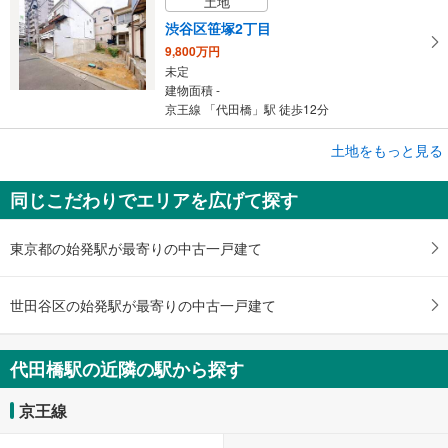
土地
渋谷区笹塚2丁目
9,800万円
未定
建物面積 -
京王線 「代田橋」駅 徒歩12分
土地をもっと見る
土地
渋谷区笹塚2丁目
同じこだわりでエリアを広げて探す
9,800万円
未定
建物面積 -
東京都の始発駅が最寄りの中古一戸建て
京王線 「代田橋」駅 徒歩12分
世田谷区の始発駅が最寄りの中古一戸建て
代田橋駅の近隣の駅から探す
京王線