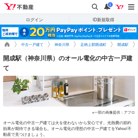
Yahoo!不動産
検索
通知
i
ログイン
ID新規取得
中古一戸建て
神奈川県
足柄上郡開成町
開成駅
開成駅（神奈川県）のオール電化の中古一戸建
て
一部の画像提供：アフロ
オール電化の中古一戸建ては火を使わないから安心です。光熱費の節約
効果が期待できる場合も。オール電化の理想の中古一戸建てをYahoo!不
動産で見つけましょう。