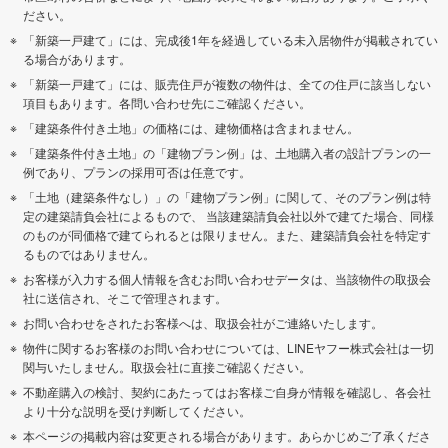
ださい。
「新築一戸建て」には、完成後1年を経過している未入居物件が掲載されてい
る場合があります。
「新築一戸建て」には、販売住戸が複数の物件は、全ての住戸に該当しない
項目もあります。各問い合わせ先にご確認ください。
「建築条件付き土地」の価格には、建物価格は含まれません。
「建築条件付き土地」の「建物プラン例」は、土地購入者の設計プランの一
例であり、プランの採用可否は任意です。
「土地（建築条件なし）」の「建物プラン例」に関して、そのプラン例は特
定の建築請負会社によるもので、 当該建築請負会社以外で建てた場合、同様
のものが同価格で建てられるとは限りません。また、建築請負会社を特定す
るものではありません。
お客様が入力する個人情報を含むお問い合わせデータは、当該物件の取扱会
社に送信され、そこで管理されます。
お問い合わせをされたお客様へは、取扱会社がご連絡いたします。
物件に関するお客様のお問い合わせについては、LINEヤフー株式会社は一切
関与いたしません。取扱会社に直接ご確認ください。
不動産購入の検討、契約にあたってはお客様ご自身が情報を確認し、各会社
より十分な説明を受け判断してください。
本ページの掲載内容は変更される場合があります。あらかじめご了承くださ