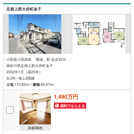
足柄上郡大井町金子
小田急小田原線 「開成」駅 徒歩32分
神奈川県足柄上郡大井町金子
2002年1月（築25年）
3LDK / 地上2階建
土地
115.83m
/
建物
89.97m
2
2
1,490万円
成約でもらえる
画像
36
枚