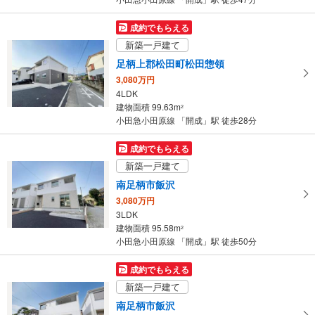
を
マ
成約でもらえる
イ
新築一戸建て
ペ
足柄上郡松田町松田惣領
ー
3,080万円
ジ
4LDK
に
建物面積 99.63m
2
保
小田急小田原線 「開成」駅 徒歩28分
存
す
成約でもらえる
る
新築一戸建て
南足柄市飯沢
3,080万円
3LDK
建物面積 95.58m
2
小田急小田原線 「開成」駅 徒歩50分
成約でもらえる
新築一戸建て
南足柄市飯沢