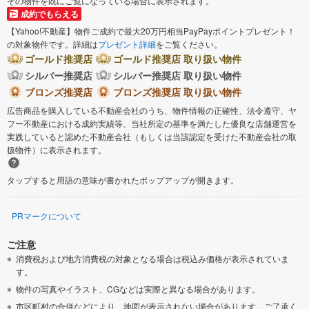
その物件を既にご覧になっている場合に表示されます。
成約でもらえる
【Yahoo!不動産】物件ご成約で最大20万円相当PayPayポイントプレゼント！
の対象物件です。詳細は
プレゼント詳細
をご覧ください。
ゴールド推奨店
ゴールド推奨店 取り扱い物件
シルバー推奨店
シルバー推奨店 取り扱い物件
ブロンズ推奨店
ブロンズ推奨店 取り扱い物件
広告商品を購入している不動産会社のうち、物件情報の正確性、法令遵守、ヤ
フー不動産における成約実績等、当社所定の基準を満たした優良な店舗運営を
実践していると認めた不動産会社（もしくは当該認定を受けた不動産会社の取
扱物件）に表示されます。
タップすると用語の意味が書かれたポップアップが開きます。
PRマークについて
ご注意
消費税および地方消費税の対象となる場合は税込み価格が表示されていま
す。
物件の写真やイラスト、CGなどは実際と異なる場合があります。
市区町村の合併などにより、地図が表示されない場合があります。ご了承く