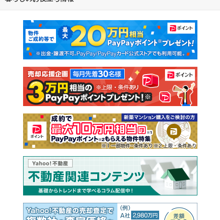
マンションカタログ
教えて！住まいの先生
新築マンション
中古マンション
新築一戸建て
中古一戸建て
注文住宅
土地
売却査定