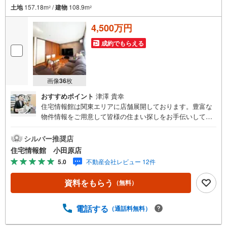
土地
157.18m
/
建物
108.9m
2
2
4,500万円
成約でもらえる
画像
36
枚
おすすめポイント
津澤 貴幸
住宅情報館は関東エリアに店舗展開しております。豊富な
物件情報をご用意して皆様の住まい探しをお手伝いしてお
ります。まずは最寄りの住宅情報館にお気軽にご相談くだ
さい。住宅ローン相談会も同時開催中無理のない住宅ロー
シルバー推奨店
ンの試算やご購入の際にかかる諸費用の概算も行っており
住宅情報館 小田原店
ます。しっかりとした資金計画のアドバイスをさせて頂き
5.0
不動産会社レビュー 12件
ますので、お気軽にご相談ください。
資料をもらう
（無料）
電話する
（通話料無料）