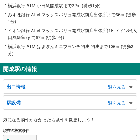
横浜銀行 ATM 小田急開成駅まで22m (徒歩1分)
みずほ銀行 ATM マックスバリュ開成駅前店出張所まで66m (徒歩
1分)
イオン銀行 ATM マックスバリュ開成駅前店出張所(1F メイン出入
口風除室)まで67m (徒歩1分)
横浜銀行 ATM はまぎんミニブランチ開成 開成まで106m (徒歩2
分)
開成駅の情報
出口情報
一覧を見る
東口
駅設備
一覧を見る
吉田島方面、ロンちゃん（ロマンスカー）、水辺スポーツ公園、開成庭園の
杜、酒匂川
バリアフリー状況
西口
気になる物件がなかったら
条件を変更しよう！
※段差なしでの移動経路
吉田島・中之名・牛島・延沢・宮台・円通寺方面、開成町役場、あじさいの
（○：有り △：要駅員設備 ×：無し）
現在の検索条件
里、白鴎病院、吉田島総合高等学校、タクシーのりば
地上⇔改札⇔ホーム：○
エレベータ