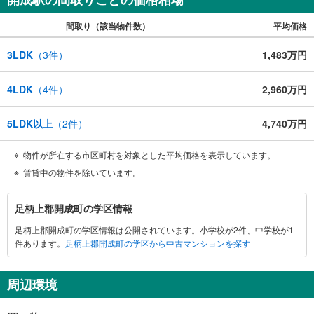
間取り（該当物件数）
平均価格
3LDK
（
3
件）
1,483万円
4LDK
（
4
件）
2,960万円
5LDK以上
（
2
件）
4,740万円
物件が所在する市区町村を対象とした平均価格を表示しています。
賃貸中の物件を除いています。
足
足柄上郡開成町の学区情報
柄
足柄上郡開成町の学区情報は公開されています。小学校が2件、中学校が1
上
件あります。
足柄上郡開成町の学区から中古マンションを探す
郡
開
成
周辺環境
町
に