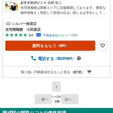
おすすめポイント
高橋 龍人
住宅情報館は関東エリアに店舗展開しております。豊富な
物件情報をご用意して皆様の住まい探しをお手伝いしてお
ります。まずは最寄りの住宅情報館にお気軽にご相談くだ
さい。住宅ローン相談会も同時開催中無理のない住宅ロー
シルバー推奨店
ンの試算やご購入の際にかかる諸費用の概算も行っており
住宅情報館 小田原店
ます。しっかりとした資金計画のアドバイスをさせて頂き
5.0
不動産会社レビュー 12件
ますので、お気軽にご相談ください。
資料をもらう
（無料）
電話する
（通話料無料）
取り扱い不動産会社をもっと見る（
全
1
社
）
1
1
〜
2
件
前へ
次へ
/
2
件
開成駅の間取りごとの価格相場