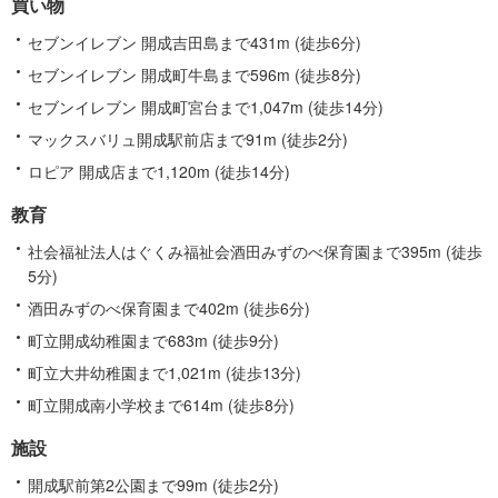
買い物
関
す
セブンイレブン 開成吉田島まで431m (徒歩6分)
る
セブンイレブン 開成町牛島まで596m (徒歩8分)
情
セブンイレブン 開成町宮台まで1,047m (徒歩14分)
報
マックスバリュ開成駅前店まで91m (徒歩2分)
ロピア 開成店まで1,120m (徒歩14分)
教育
社会福祉法人はぐくみ福祉会酒田みずのべ保育園まで395m (徒歩
5分)
酒田みずのべ保育園まで402m (徒歩6分)
町立開成幼稚園まで683m (徒歩9分)
町立大井幼稚園まで1,021m (徒歩13分)
町立開成南小学校まで614m (徒歩8分)
施設
開成駅前第2公園まで99m (徒歩2分)