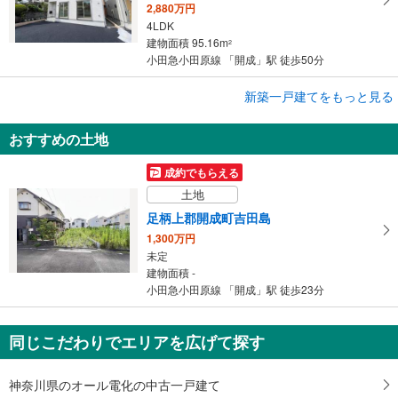
2,880万円
4LDK
建物面積 95.16m
2
小田急小田原線 「開成」駅 徒歩50分
成約でもらえる
新築一戸建てをもっと見る
新築一戸建て
おすすめの土地
足柄上郡松田町松田惣領
2,780万円
成約でもらえる
4LDK
土地
建物面積 94.76m
2
小田急小田原線 「開成」駅 徒歩28分
足柄上郡開成町吉田島
1,300万円
未定
建物面積 -
小田急小田原線 「開成」駅 徒歩23分
同じこだわりでエリアを広げて探す
神奈川県のオール電化の中古一戸建て