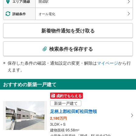
開成駅
エリア/路線
・各ホーム⇔改札
・東口
オール電化
詳細条件
・西口
トイレ
こ
新着物件通知を受け取る
《多機能トイレ》
の
・改札内
検
索
検索条件を保存する
条
件
保存した条件の確認・通知設定の変更・解除は
マイページ
から行
で
えます。
通
知
おすすめの新築一戸建て
を
受
成約でもらえる
け
新築一戸建て
取
足柄上郡松田町松田惣領
る
2,180万円
・
3LDK＋S
条
建物面積 95.58m
2
件
小田急小田原線 「開成」駅 徒歩47分