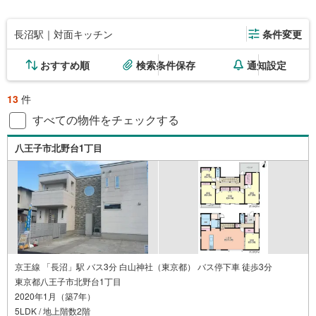
長沼駅｜対面キッチン
条件変更
おすすめ順
検索条件保存
通知設定
13
件
すべての物件をチェックする
八王子市北野台1丁目
京王線 「長沼」駅 バス3分 白山神社（東京都） バス停下車 徒歩3分
東京都八王子市北野台1丁目
2020年1月（築7年）
5LDK / 地上階数2階