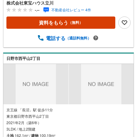
すくなっております。人気物件には特に問い合わせが集中
株式会社東宝ハウス立川
するため、お早めにお電話ください。「室内・現地を見学
-.--
不動産会社レビュー 4件
する」ボタンよりご予約いただくとご見学がスムーズで
す。ご見学の際は車でお迎えに上がります。【東宝ハウス
資料をもらう
（無料）
立川のポイント】◆住宅ローンはお任せください！◆住宅
ローンアドバイザーがご質問にお答えいたします。・どこ
の銀行で借りるとお得なの？・適切な借入額は？・「住宅
電話する
（通話料無料）
ローン控除」ってなに？・「確定申告書」ってどうすれば
いいの？◆ファイナンシャルプランナーに相談◆お金に関
するあらゆるご相談を承ります。・ライフプランのシミュ
日野市西平山2丁目
レーション・生活収支の資金の流れを分かりやすくグラフ
に表示・お客様のライフプランに合った資金計画のご提案
京王線 「長沼」駅 徒歩11分
東京都日野市西平山2丁目
2021年2月（築6年）
3LDK / 地上2階建
土地
162.1m
/
建物
100.19m
2
2