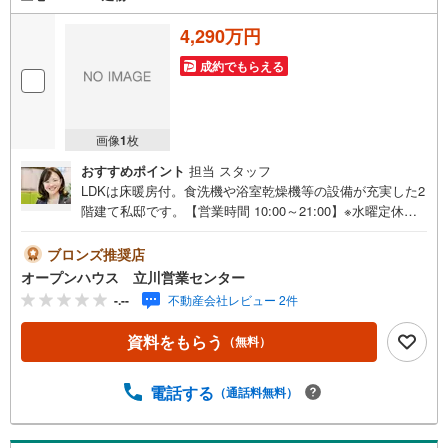
4,290万円
成約でもらえる
画像
1
枚
おすすめポイント
担当 スタッフ
LDKは床暖房付。食洗機や浴室乾燥機等の設備が充実した2
階建て私邸です。【営業時間 10:00～21:00】※水曜定休上
記時間はお電話が繋がりやすくなっております。ぜひお気
軽にご連絡ください！現地を見学される場合は「室内・現
ブロンズ推奨店
地を見学する（無料）」ボタンよりご希望の日時をご記入
オープンハウス 立川営業センター
いただけますとスムーズにご案内が可能です。◎現地のご
-.--
不動産会社レビュー 2件
案内について・平日や夜遅い時間帯もご案内が可能 ※定休
日を除く・経験豊富なスタッフが物件詳細を丁寧にご説明
資料をもらう
（無料）
いたします。・車でご自宅や最寄り駅等、ご指定の場所ま
で送迎します。・チャイルドシートのご用意ございます。
◎個別FP相談会 無料物件のご紹介だけでなく住宅ロー
電話する
（通話料無料）
ン・資金のご相談、まずは家探しについて話を聞きたいと
いう方も大歓迎です！年間8000棟以上の限定物件を発表し