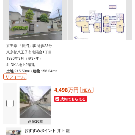
京王線 「長沼」駅 徒歩23分
東京都八王子市南陽台1丁目
1990年3月（築37年）
4LDK / 地上2階建
土地
215.59m
/
建物
158.24m
2
2
リフォーム
4,498万円
NEW
成約でもらえる
画像
20
枚
おすすめポイント
井上 龍