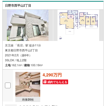
探しを始めてみようと思われたらまずは、お気軽に東宝ハ
日野市西平山2丁目
ウス町田に相談してみませんか？スタッフ一同お客様のお
問合せをお待ちしております。
京王線 「長沼」駅 徒歩11分
東京都日野市西平山2丁目
2021年2月（築6年）
3SLDK / 地上2階
土地
162.1m
/
建物
100.19m
2
2
4,290万円
成約でもらえる
画像
20
枚