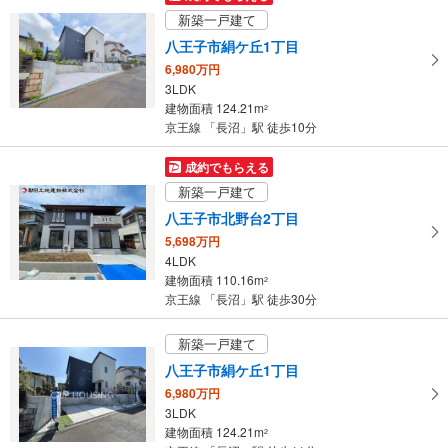
け
新築一戸建て
取
八王子市絹ケ丘1丁目
る
6,980万円
・
3LDK
条
建物面積 124.21m
2
件
京王線 「長沼」駅 徒歩10分
を
マ
成約でもらえる
イ
新築一戸建て
ペ
八王子市北野台2丁目
ー
5,698万円
ジ
4LDK
に
建物面積 110.16m
2
保
京王線 「長沼」駅 徒歩30分
存
す
新築一戸建て
る
八王子市絹ケ丘1丁目
6,980万円
3LDK
建物面積 124.21m
2