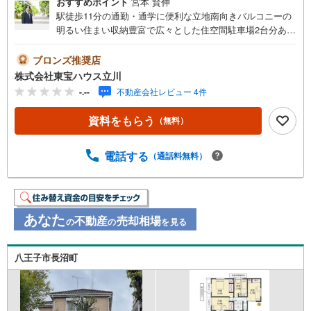
おすすめポイント
宮本 賢伸
駅徒歩11分の通勤・通学に便利な立地南向きバルコニーの
明るい住まい収納豊富で広々とした住空間駐車場2台分あり
（車種による）【営業時間 9:00～19:00】上記時間はお電
話が繋がりやすくなっております。人気物件には特に問い
ブロンズ推奨店
合わせが集中するため、お早めにお電話ください。「室
株式会社東宝ハウス立川
内・現地を見学する」ボタンよりご予約いただくとご見学
-.--
不動産会社レビュー 4件
がスムーズです。ご見学の際は車でお迎えに上がります。
【東宝ハウス立川のポイント】◆住宅ローンはお任せくだ
資料をもらう
（無料）
さい！◆住宅ローンアドバイザーがご質問にお答えいたし
ます。・どこの銀行で借りるとお得なの？・適切な借入額
は？・「住宅ローン控除」ってなに？・「確定申告書」っ
電話する
（通話料無料）
てどうすればいいの？◆ファイナンシャルプランナーに相
談◆お金に関するあらゆるご相談を承ります。・ライフプ
ランのシミュレーション・生活収支の資金の流れを分かり
やすくグラフに表示・お客様のライフプランに合った資金
あなた
不動産
売却相場
の
の
を見る
計画のご提案
八王子市長沼町