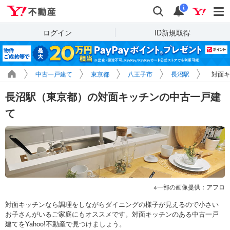
Yahoo!不動産
検索
通知
i
ログイン
ID新規取得
中古一戸建て
東京都
八王子市
長沼駅
対面キ
長沼駅（東京都）の対面キッチンの中古一戸建
て
一部の画像提供：アフロ
対面キッチンなら調理をしながらダイニングの様子が見えるので小さい
お子さんがいるご家庭にもオススメです。対面キッチンのある中古一戸
建てをYahoo!不動産で見つけましょう。