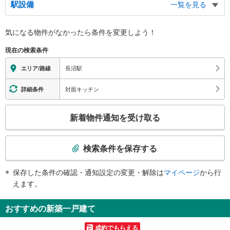
駅設備
一覧を見る
バリアフリー状況
気になる物件がなかったら
条件を変更しよう！
※段差なしでの移動経路
（○：有り △：要駅員設備 ×：無し）
現在の検索条件
地上⇔改札⇔ホーム：○
※７：００～２１：３０以外の時間に車椅子で利用する場合、北野駅に要
長沼駅
エリア/路線
事前連絡
エレベータ
対面キッチン
詳細条件
・各ホーム⇔改札
エスカレータ
こ
新着物件通知を受け取る
・各ホーム⇔改札内のＭ１Ｆ通路（上りのみ）
の
トイレ
検
索
《多機能トイレ》
検索条件を保存する
・改札内（１Ｆ）
条
その他
件
保存した条件の確認・通知設定の変更・解除は
マイページ
から行
で
・点字案内（券売機・運賃表・階段手すり）
えます。
・ＡＥＤ
通
知
おすすめの新築一戸建て
を
受
成約でもらえる