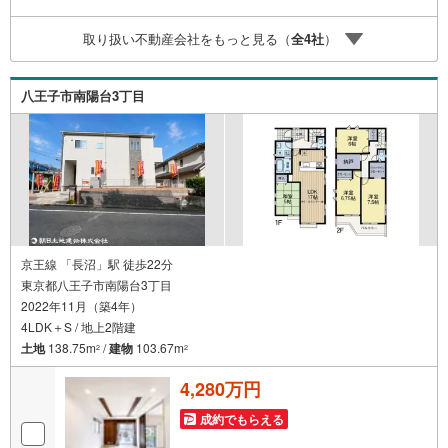
他、各種ご相談も承っております。○住宅ローンのご相談○
ライフプランのシミュレーション■住まいの広場TOWNSか
取り扱い不動産会社をもっと見る（
全
4
社
）
らお客様へ経験豊富なスタッフが親身になってお客様に合
った物件をご紹介させて頂きます！ /他社様掲載物件も併せ
てご紹介可能ですのでお気軽にお問い合わせ下さい♪駐車
八王子市南陽台3丁目
場もございますので、お車でのお越しも大歓迎です！
京王線 「長沼」駅 徒歩22分
東京都八王子市南陽台3丁目
2022年11月（築4年）
4LDK＋S / 地上2階建
土地
138.75m
/
建物
103.67m
2
2
4,280万円
成約でもらえる