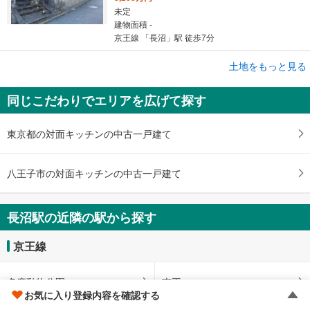
未定
建物面積 -
京王線 「長沼」駅 徒歩7分
成約でもらえる
土地をもっと見る
土地
同じこだわりでエリアを広げて探す
八王子市北野台1丁目
3,400万円
未定
東京都の対面キッチンの中古一戸建て
建物面積 -
京王線 「長沼」駅 徒歩25分
八王子市の対面キッチンの中古一戸建て
長沼駅の近隣の駅から探す
京王線
多摩動物公園
南平
お気に入り登録内容を確認する