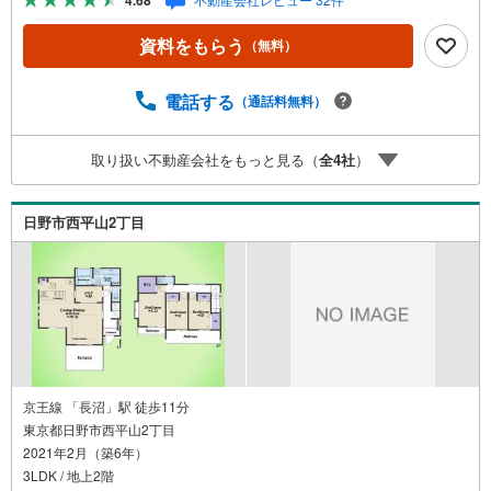
4.68
「住まい」をご提案をすることができるのです。インター
ネット予約で当日見学が可能！（1）［室内・現地を見学す
資料をもらう
（無料）
る］をクリック（2）本日～4日以内をご希望の方は「ご要
望・ご質問欄」に希望日時をご記入ください！【主要不動
産流通各社の2025年度中間期の売買仲介実績において、全
電話する
（通話料無料）
国第9位の売買仲介実績です】※住宅新報よりたくさんのお
客様からのお言葉に感謝してこれからも楽しく素敵なお家
取り扱い不動産会社をもっと見る（
全
4
社
）
探しをお約束します。お家探しを始めてみようと思われた
らまずは、お気軽に東宝ハウス町田に相談してみません
か？スタッフ一同お客様のお問合せをお待ちしておりま
日野市西平山2丁目
す。
京王線 「長沼」駅 徒歩11分
東京都日野市西平山2丁目
2021年2月（築6年）
3LDK / 地上2階