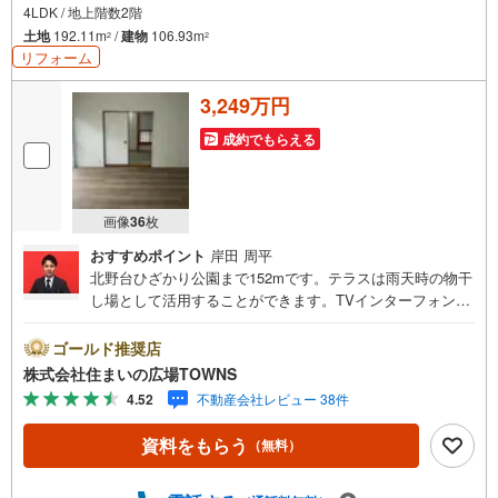
4LDK / 地上階数2階
土地
192.11m
/
建物
106.93m
2
2
リフォーム
3,249万円
成約でもらえる
画像
36
枚
おすすめポイント
岸田 周平
北野台ひざかり公園まで152mです。テラスは雨天時の物干
し場として活用することができます。TVインターフォン付
きの物件です。機能的で使いやすいシステムキッチン付き
なので、お料理を楽しめます。整備された歩道が続いてい
ゴールド推奨店
ます。市街地に近いので、落ち着いた住環境の中で、ショ
株式会社住まいの広場TOWNS
ッピングも楽しむことが出来ます。106.93平米の建物面積
4.52
不動産会社レビュー 38件
でゆったりと暮らすことができる物件です。
資料をもらう
（無料）