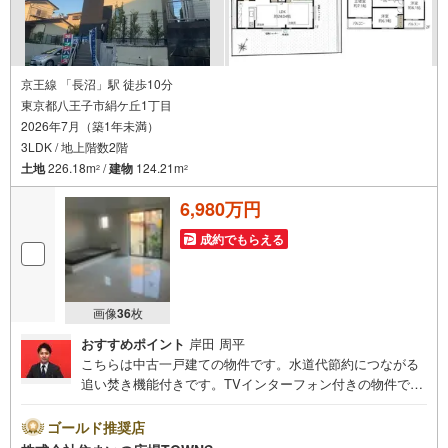
京王線 「長沼」駅 徒歩10分
東京都八王子市絹ケ丘1丁目
2026年7月（築1年未満）
3LDK / 地上階数2階
土地
226.18m
/
建物
124.21m
2
2
6,980万円
成約でもらえる
画像
36
枚
おすすめポイント
岸田 周平
こちらは中古一戸建ての物件です。水道代節約につながる
追い焚き機能付きです。TVインターフォン付きの物件で
す。物件から駅まで徒歩10分です。宅配ボックスは在宅・
不在問わずに利用できるので、日中家にいない方や家でも
ゴールド推奨店
リモートワークなどで仕事に集中したい方に人気の設備で