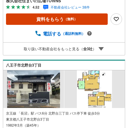
株式会社住まいの広場TOWNS
す。こちらの物件の間取りは3LDKとなっており、室内も
4.52
不動産会社レビュー 38件
広々です。システムキッチンは使いやすく汚れにくいので
ご好評です。【年中無休/9:00～21:00】人気物件は特にお
資料をもらう
（無料）
問い合わせが集中するため、お早めにお電話下さい。「室
内・現地を見学する」ボタンよりご予約頂くとご見学がス
ムーズです。■その他、各種ご相談も承っております。○住
電話する
（通話料無料）
宅ローンのご相談○ライフプランのシミュレーション■住ま
いの広場TOWNSからお客様へ経験豊富なスタッフが親身に
取り扱い不動産会社をもっと見る（
全
3
社
）
なってお客様に合った物件をご紹介させて頂きます！ /他社
様掲載物件も併せてご紹介可能ですのでお気軽にお問い合
わせ下さい♪駐車場もございますので、お車でのお越しも
八王子市北野台3丁目
大歓迎です！
京王線 「長沼」駅 バス6分 北野台三丁目 バス停下車 徒歩3分
東京都八王子市北野台3丁目
1982年3月（築45年）