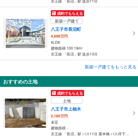
京王線 「長沼」駅 徒歩11分
成約でもらえる
新築一戸建て
八王子市長沼町
4,699万円
4LDK
建物面積 100.19m
2
京王線 「長沼」駅 徒歩13分
成約でもらえる
新築一戸建てをもっと見る
新築一戸建て
おすすめの土地
日野市西平山3丁目
5,280万円
成約でもらえる
3SLDK
土地
建物面積 108.12m
2
京王線 「長沼」駅 徒歩8分
八王子市上柚木
2,180万円
未定
建物面積 -
京王線 「長沼」駅 バス11分 栗本橋 バス停下車 徒歩8分