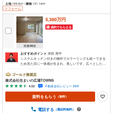
土地
194.6m
/
建物
131.14m
2
2
リフォーム
5,380万円
成約でもらえる
画像
36
枚
おすすめポイント
岸田 周平
システムキッチン付きの物件でカラーリングも統一できる
ため見た目に一体感が生まれ、美しいです。広々としたリ
ビングダイニングが18帖以上あるので、日々の生活に余裕
が生まれます。雰囲気溢れる5LDKの物件はこちらです。追
ゴールド推奨店
焚機能浴室は入浴時間がばらばらなご家族にオススメで
株式会社住まいの広場TOWNS
す。浴室乾燥機のあるお風呂場は洗濯物を干すときにも便
4.52
不動産会社レビュー 38件
利です。築6年の物件でありながら、快適な生活をおくるこ
とができる物件です。こちらは中古の戸建てです。【年中
資料をもらう
（無料）
無休/9:00～21:00】人気物件は特にお問い合わせが集中す
るため、お早めにお電話下さい。「室内・現地を見学す
る」ボタンよりご予約頂くとご見学がスムーズです。■その
電話する
（通話料無料）