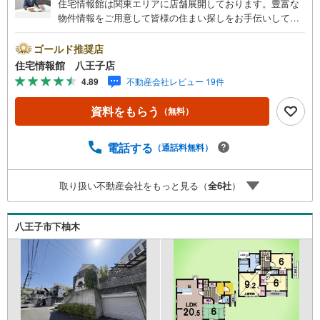
住宅情報館は関東エリアに店舗展開しております。豊富な
物件情報をご用意して皆様の住まい探しをお手伝いしてお
ります。まずは最寄りの住宅情報館にお気軽にご相談くだ
さい。【営業時間 10:00～19:00 火曜・水曜（祝日の場
ゴールド推奨店
合は営業いたします）】「資料請求」「内覧」のお問い合
住宅情報館 八王子店
わせは上記時間内ですとスムーズにご対応が可能です。ス
4.89
不動産会社レビュー 19件
タッフ一同お客様のお問合せをお待ちしております。【住
宅ローン相談会】開催中無理のない住宅ローンの試算やご
資料をもらう
（無料）
購入の際にかかる諸費用の概算も行っております。しっか
りとした資金計画のアドバイスをさせて頂きますので、お
気軽にご相談ください。お客様第一主義をモット-にお引越
電話する
（通話料無料）
しをしてからも安心して住んでいただけるよう、末永く誠
実に努めさせて頂きます。住宅情報館にお越し頂けたら、
取り扱い不動産会社をもっと見る（
全
6
社
）
物件のご紹介だけではなく、お住まいの疑問、不安、お家
の事ならなんでもご相談いただけます。お客様の要望をお
伺いしながら誠心誠意、全力でサポートさせて頂きます。
八王子市下柚木
お客様一人一人に合わせたライフプランのご提案をさせて
いただきます。お気軽にご相談ください。