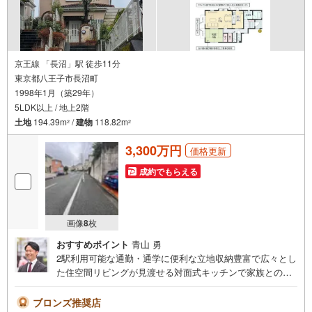
京王線 「長沼」駅 徒歩11分
東京都八王子市長沼町
1998年1月（築29年）
5LDK以上 / 地上2階
土地
194.39m
/
建物
118.82m
2
2
3,300万円
価格更新
成約でもらえる
画像
8
枚
おすすめポイント
青山 勇
2駅利用可能な通勤・通学に便利な立地収納豊富で広々とし
た住空間リビングが見渡せる対面式キッチンで家族との対
話もはずみます近隣には教育施設等充実の為住環境良好で
す【営業時間 9:00～19:00】上記時間はお電話が繋がりや
ブロンズ推奨店