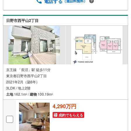
電話する
（通話料無料）
日野市西平山2丁目
京王線 「長沼」駅 徒歩11分
東京都日野市西平山2丁目
2021年2月（築6年）
3LDK / 地上2階
土地
162.1m
/
建物
100.19m
2
2
4,290万円
成約でもらえる