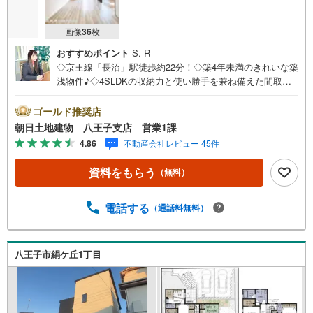
画像
36
枚
おすすめポイント
S. R
◇京王線「長沼」駅徒歩約22分！◇築4年未満のきれいな築
浅物件♪◇4SLDKの収納力と使い勝手を兼ね備えた間取
り！◇リビングにはおしゃれな折上げ天井を採用♪◇駐車
場には雨の日に役立つカーポート付き！※バザール会場に
ゴールド推奨店
は、ベビーベッドや キッズスペースをご用意しておりま
朝日土地建物 八王子支店 営業1課
す。 小さなお子様連れでも、安心してご来場ください！
4.86
不動産会社レビュー 45件
資料請求、住宅ローンのご相談などお気軽にお問合せくだ
さい！スタッフ25名でお客様がご覧になったことのない情
資料をもらう
（無料）
報を多数ご用意しております。インターネット、チラシな
どに掲載できない物件も多数ございます！ご案内時に他物
件もご紹介可能です。 担当営業へご希望をお伝えくださ
電話する
（通話料無料）
い！■ご案内方法ご自宅へお迎え・最寄り駅等でお待ち合わ
せ、弊社へのご来社など、ご相談ください。ご希望があれ
ば周辺環境、お客様の希望に合わせた物件などもご案内を
八王子市絹ケ丘1丁目
いたします。お住まい探しは朝日土地建物（株）八王子
店 営業5課にお任せください！