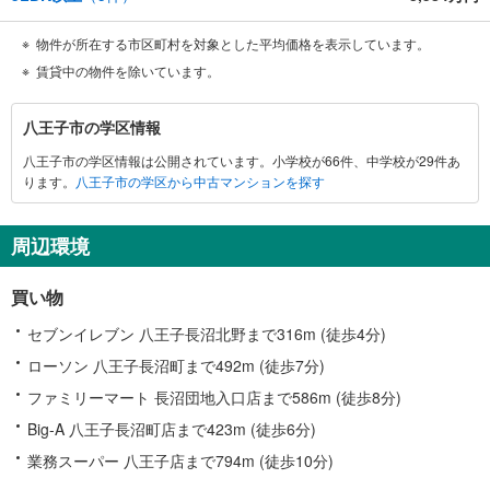
物件が所在する市区町村を対象とした平均価格を表示しています。
賃貸中の物件を除いています。
八
八王子市の学区情報
王
八王子市の学区情報は公開されています。小学校が66件、中学校が29件あ
子
ります。
八王子市の学区から中古マンションを探す
市
に
関
周辺環境
す
る
買い物
情
報
セブンイレブン 八王子長沼北野まで316m (徒歩4分)
ローソン 八王子長沼町まで492m (徒歩7分)
ファミリーマート 長沼団地入口店まで586m (徒歩8分)
Big-A 八王子長沼町店まで423m (徒歩6分)
業務スーパー 八王子店まで794m (徒歩10分)