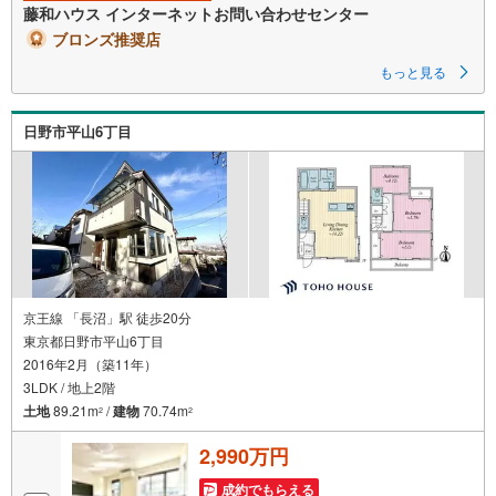
藤和ハウス インターネットお問い合わせセンター
ブロンズ推奨店
もっと見る
日野市平山6丁目
京王線 「長沼」駅 徒歩20分
東京都日野市平山6丁目
2016年2月（築11年）
3LDK / 地上2階
土地
89.21m
/
建物
70.74m
2
2
2,990万円
成約でもらえる