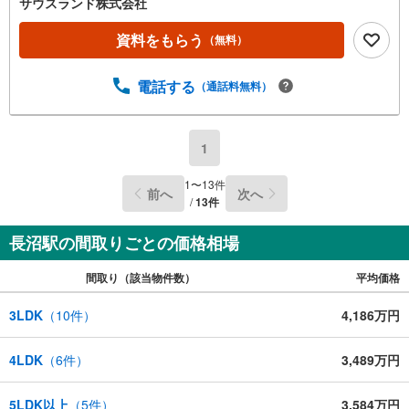
サウスランド株式会社
資料をもらう
（無料）
電話する
（通話料無料）
1
1
〜
13
件
前へ
次へ
/
13
件
長沼駅の間取りごとの価格相場
間取り（該当物件数）
平均価格
3LDK
（
10
件）
4,186万円
4LDK
（
6
件）
3,489万円
5LDK以上
（
5
件）
3,584万円