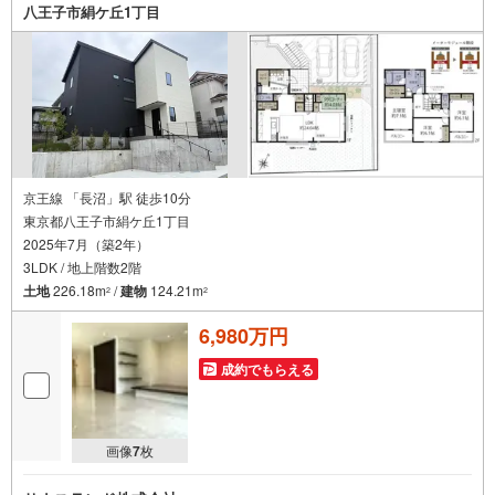
ているオープンハウスだから出会える物件が多数ございま
八王子市絹ケ丘1丁目
す。ぜひお気軽にご連絡・ご相談ください！※限定物件:当
社のみ、もしくは当社を含めた数社でのみご紹介可能なオ
ープンハウス・ディベロップメントの物件
京王線 「長沼」駅 徒歩10分
東京都八王子市絹ケ丘1丁目
2025年7月（築2年）
3LDK / 地上階数2階
土地
226.18m
/
建物
124.21m
2
2
6,980万円
成約でもらえる
画像
7
枚