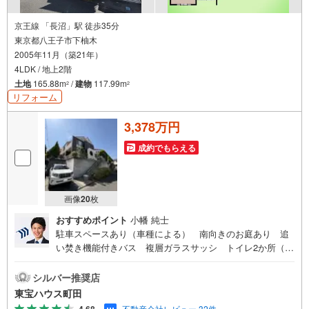
京王線 「長沼」駅 徒歩35分
東京都八王子市下柚木
2005年11月（築21年）
4LDK / 地上2階
土地
165.88m
/
建物
117.99m
2
2
リフォーム
3,378万円
成約でもらえる
画像
20
枚
おすすめポイント
小幡 純士
駐車スペースあり（車種による） 南向きのお庭あり 追
い焚き機能付きバス 複層ガラスサッシ トイレ2か所（1
階・2階）東宝ハウス町田はまず、お客様一人一人を知り、
理解することから始めます。お客様のお話をきちんとお聞
シルバー推奨店
きし、しっかり話し合う「心」のコミュニケーションが大
東宝ハウス町田
切になります。だからこそ、それぞれのお客様にベストな
不動産会社レビュー 32件