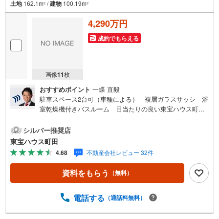
土地
162.1m
/
建物
100.19m
2
2
4,290万円
成約でもらえる
画像
11
枚
おすすめポイント
一蝶 直毅
駐車スペース2台可（車種による） 複層ガラスサッシ 浴
室乾燥機付きバスルーム 日当たりの良い東宝ハウス町田
はまず、お客様一人一人を知り、理解することから始めま
す。お客様のお話をきちんとお聞きし、しっかり話し合う
シルバー推奨店
「心」のコミュニケーションが大切になります。だからこ
東宝ハウス町田
そ、それぞれのお客様にベストな「住まい」をご提案をす
4.68
不動産会社レビュー 32件
ることができるのです。インターネット予約で当日見学が
可能！（1）［室内・現地を見学する］をクリック（2）本
資料をもらう
（無料）
日～4日以内をご希望の方は「ご要望・ご質問欄」に希望日
時をご記入ください！【主要不動産流通各社の2025年度中
間期の売買仲介実績において、全国第9位の売買仲介実績で
電話する
（通話料無料）
す】※住宅新報よりたくさんのお客様からのお言葉に感謝し
てこれからも楽しく素敵なお家探しをお約束します。お家