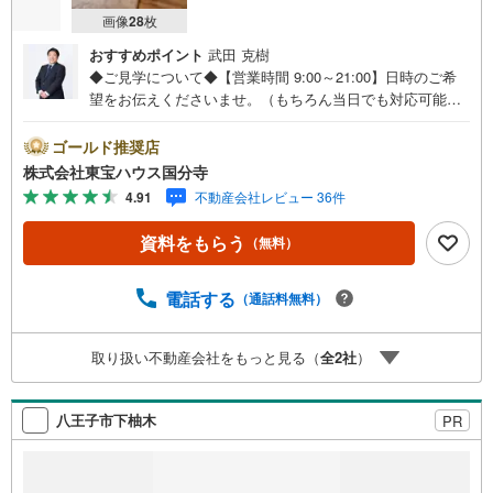
画像
28
枚
おすすめポイント
武田 克樹
◆ご見学について◆【営業時間 9:00～21:00】日時のご希
望をお伝えくださいませ。（もちろん当日でも対応可能で
す）人気物件は特にお問い合わせが集中するため、お早め
のご連絡をおすすめいたします。「室内・現地を見学す
ゴールド推奨店
る」ボタンよりご予約いただくと、スムーズにご案内可能
株式会社東宝ハウス国分寺
です。事前に鍵の手配や内覧準備が必要な場合がございま
4.91
不動産会社レビュー 36件
すのでご了承ください。◆TOHO HOUSE CLUB◆弊社で売
買いただいたお客様はTOHO HOUSE CLUBにご加入いただ
資料をもらう
（無料）
けます。10～20、30年後のリフォーム、保険やローンの見
直し、相続や資産運用など、将来にわたってのサポートを
ご提供いたします。◆FPによるライフサポート◆専属ファ
電話する
（通話料無料）
イナンシャルプランナーが住宅ローン・保険・税金・資産
運用・相続など幅広くアドバイスいたします。ご契約前後
取り扱い不動産会社をもっと見る（
全
2
社
）
を問わず、安心してご利用いただけます。◆安心の環境◆
無料駐車場、キッズスペースを完備し、ご家族でのご来店
も安心です。の体制で皆様の住まい探しをサポートいたし
八王子市下柚木
PR
ます。