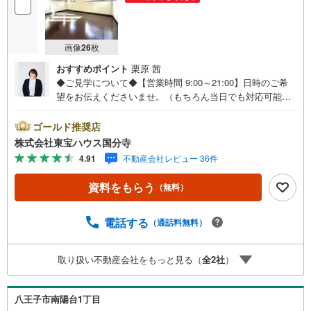
画像
26
枚
おすすめポイント
栗原 茜
◆ご見学について◆【営業時間 9:00～21:00】日時のご希
望をお伝えくださいませ。（もちろん当日でも対応可能で
す）人気物件は特にお問い合わせが集中するため、お早め
のご連絡をおすすめいたします。「室内・現地を見学す
ゴールド推奨店
る」ボタンよりご予約いただくと、スムーズにご案内可能
株式会社東宝ハウス国分寺
です。事前に鍵の手配や内覧準備が必要な場合がございま
4.91
不動産会社レビュー 36件
すのでご了承ください。◆TOHO HOUSE CLUB◆弊社で売
買いただいたお客様はTOHO HOUSE CLUBにご加入いただ
資料をもらう
（無料）
けます。10～20、30年後のリフォーム、保険やローンの見
直し、相続や資産運用など、将来にわたってのサポートを
ご提供いたします。◆FPによるライフサポート◆専属ファ
電話する
（通話料無料）
イナンシャルプランナーが住宅ローン・保険・税金・資産
運用・相続など幅広くアドバイスいたします。ご契約前後
取り扱い不動産会社をもっと見る（
全
2
社
）
を問わず、安心してご利用いただけます。◆安心の環境◆
無料駐車場、キッズスペースを完備し、ご家族でのご来店
も安心です。の体制で皆様の住まい探しをサポートいたし
八王子市南陽台1丁目
ます。