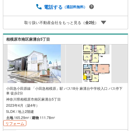
記入ください！【主要不動産流通各社の2025年度中間期の
売買仲介実績において、全国第9位の売買仲介実績です】※
電話する
（通話料無料）
住宅新報よりたくさんのお客様からのお言葉に感謝してこ
れからも楽しく素敵なお家探しをお約束します。お家探し
取り扱い不動産会社をもっと見る（
全
2
社
）
を始めてみようと思われたらまずは、お気軽に東宝ハウス
町田に相談してみませんか？スタッフ一同お客様のお問合
せをお待ちしております。
相模原市南区麻溝台5丁目
小田急小田原線 「小田急相模原」駅 バス18分 麻溝台中学校入口 バス停下
車 徒歩2分
神奈川県相模原市南区麻溝台5丁目
2023年4月（築4年）
5LDK / 地上2階建
土地
165.29m
/
建物
111.78m
2
2
リフォーム