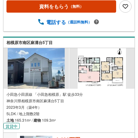
Vインターホン設置済み。【年中無休/9:00～21:00】人気物
資料をもらう
（無料）
件は特にお問い合わせが集中するため、お早めにお電話下
さい。「室内・現地を見学する」ボタンよりご予約頂くと
ご見学がスムーズです。■その他、各種ご相談も承っており
電話する
（通話料無料）
ます。○住宅ローンのご相談○ライフプランのシミュレーシ
ョン■住まいの広場TOWNSからお客様へ経験豊富なスタッ
フが親身になってお客様に合った物件をご紹介させて頂き
相模原市南区麻溝台5丁目
ます！ /他社様掲載物件も併せてご紹介可能ですのでお気軽
にお問い合わせ下さい♪駐車場もございますので、お車で
のお越しも大歓迎です！
小田急小田原線 「小田急相模原」駅 徒歩33分
神奈川県相模原市南区麻溝台5丁目
2023年3月（築4年）
5LDK / 地上階数2階
土地
165.31m
/
建物
109.3m
2
2
賃貸中