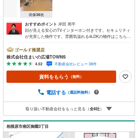
画像
36
枚
おすすめポイント
岸田 周平
顔が見える安心のTVインターホン付きです。セキュリティ
が充実した物件です。雰囲気溢れる4LDKの物件はこちらで
す。建物面積92.74平米の物件で広々してます。平坦地かど
うかで、日々の暮らしやすさが変わります。陽射しの入り
ゴールド推奨店
も方角によって変わります。南東向きの物件です。こちら
株式会社住まいの広場TOWNS
は中古一戸建ての物件です。
4.52
不動産会社レビュー 38件
資料をもらう
（無料）
電話する
（通話料無料）
取り扱い不動産会社をもっと見る（
全
8
社
）
相模原市南区御園3丁目