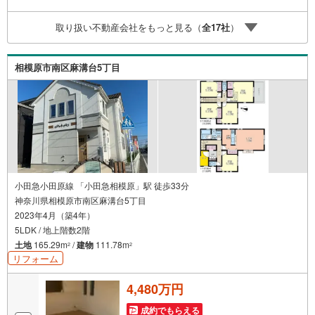
特別ボーナス】これから多くなる【教育費】住宅を買った
後から始まる【住宅ローン返済】65歳以上から必要になる
取り扱い不動産会社をもっと見る（
全
17
社
）
【老後の費用負担】住宅探しの【このタイミング】で不安
な部分を明確にしていきませんか？？ --------------
相模原市南区麻溝台5丁目
小田急小田原線 「小田急相模原」駅 徒歩33分
神奈川県相模原市南区麻溝台5丁目
2023年4月（築4年）
5LDK / 地上階数2階
土地
165.29m
/
建物
111.78m
2
2
リフォーム
4,480万円
成約でもらえる