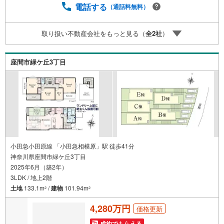
入の際に実際かかる諸費用の概算も行っております。人生
電話する
（通話料無料）
最大のお買い物になりますので、しっかりとした資金計画
のアドバイスをさせて頂きます。◆優遇金利にこだわる◆
取り扱い不動産会社をもっと見る（
全
2
社
）
大きな金額を長期間で返済する住宅ローンは優遇金利が0.
1％変わるだけで、支払い総額に大きな変化が生じます。取
引の多い弊社は金融機関の特色、傾向、トレンドを熟知し
座間市緑ケ丘3丁目
ておりますので、お客様のニーズにあった金融機関をご紹
介させて頂きます。
小田急小田原線 「小田急相模原」駅 徒歩41分
神奈川県座間市緑ケ丘3丁目
2025年6月（築2年）
3LDK / 地上2階
土地
133.1m
/
建物
101.94m
2
2
4,280万円
価格更新
成約でもらえる