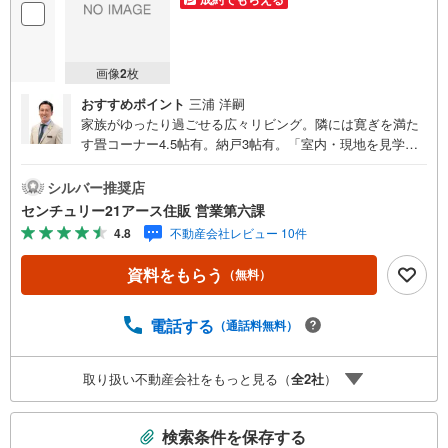
画像
2
枚
おすすめポイント
三浦 洋嗣
家族がゆったり過ごせる広々リビング。隣には寛ぎを満た
す畳コーナー4.5帖有。納戸3帖有。「室内・現地を見学す
る」ボタンよりご予約いただくとご見学がスムーズになり
ます。【センチュリー21アース住販のポイント】◆センチ
シルバー推奨店
ュリオン獲得店舗◆全国約970店舗あるセンチュリー21の
センチュリー21アース住販 営業第六課
お店。その中でも、アメリカ本部が設ける一定基準を満た
4.8
不動産会社レビュー 10件
した、上位4％しか受賞できない賞。それが「センチュリオ
ン」です。弊社はそのセンチュリオンを2002年から欠かす
資料をもらう
（無料）
ことなく取り続けております。◆住宅ローン相談会◆お客
様にあった無理のない住宅ローンの試算やご購入の際に実
際かかる諸費用の概算も行っております。人生最大のお買
電話する
（通話料無料）
い物になりますので、しっかりとした資金計画のアドバイ
スをさせて頂きます。◆優遇金利にこだわる◆大きな金額
取り扱い不動産会社をもっと見る（
全
2
社
）
を長期間で返済する住宅ローンは優遇金利が0.1％変わるだ
けで、支払い総額に大きな変化が生じます。取引の多い弊
こ
社は金融機関の特色、傾向、トレンドを熟知しております
検索条件を保存する
ので、お客様のニーズにあった金融機関をご紹介させて頂
の