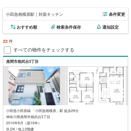
小田急相模原駅｜対面キッチン
条件変更
おすすめ順
検索条件保存
通知設定
22
件
すべての物件をチェックする
座間市相武台3丁目
小田急小田原線 「小田急相模原」駅 徒歩29分
神奈川県座間市相武台3丁目
2010年9月（築16年）
3LDK / 地上2階建