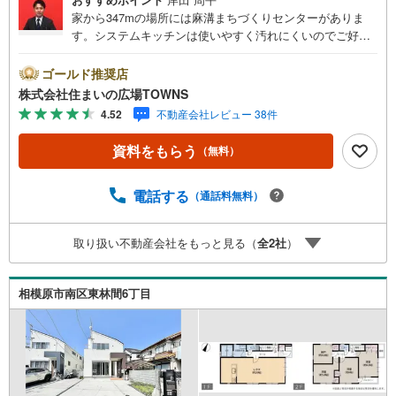
家から347mの場所には麻溝まちづくりセンターがありま
す。システムキッチンは使いやすく汚れにくいのでご好評
です。徒歩6分圏内に立地する物件です。TVインターフォ
ン付きの物件です。新生活を迎える際は、3LDKの物件はい
ゴールド推奨店
かがでしょうか。ニーズの高い中古の戸建て物件は、経済
株式会社住まいの広場TOWNS
的なメリットも大きいです。浴室乾燥機のあるお風呂場は
4.52
不動産会社レビュー 38件
洗濯物を干すときにも便利です。
資料をもらう
（無料）
電話する
（通話料無料）
取り扱い不動産会社をもっと見る（
全
2
社
）
相模原市南区東林間6丁目