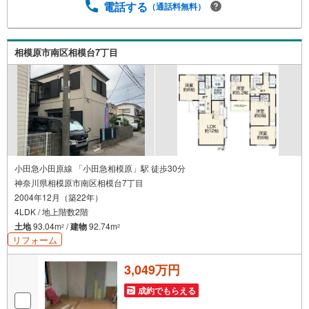
様が多い【定年時の住宅ローン残高】【住宅購入者だけが
電話する
（通話料無料）
加入できる無料の生命保険】【13年間もらえる、国からの
特別ボーナス】これから多くなる【教育費】住宅を買った
後から始まる【住宅ローン返済】65歳以上から必要になる
相模原市南区相模台7丁目
【老後の費用負担】住宅探しの【このタイミング】で不安
な部分を明確にしていきませんか？？ --------------
小田急小田原線 「小田急相模原」駅 徒歩30分
神奈川県相模原市南区相模台7丁目
2004年12月（築22年）
4LDK / 地上階数2階
土地
93.04m
/
建物
92.74m
2
2
リフォーム
3,049万円
成約でもらえる