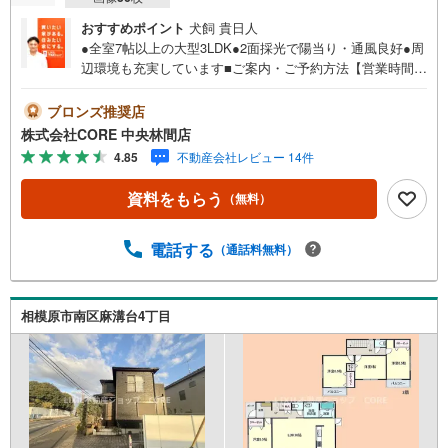
ジ
おすすめポイント
犬飼 貴日人
に
●全室7帖以上の大型3LDK●2面採光で陽当り・通風良好●周
保
辺環境も充実しています■ご案内・ご予約方法【営業時間9:
存
30-19:30】年中無休（※年末年始除く）上記時間はお電話が
す
繋がりやすくなっております。ぜひお気軽にご連絡下さ
ブロンズ推奨店
る
い！現地を見学される場合は「室内・現地を見学する（無
株式会社CORE 中央林間店
料）」ボタンよりご希望の日時をご記入いただけますとス
4.85
不動産会社レビュー 14件
ムーズにご案内が可能です。■キッズスペースもご用意して
おります！お子様が退屈しないよう、DVD・おもちゃ・絵
資料をもらう
（無料）
本・ぬりえなどキッズスペースも充実させております。■お
車でのご来店の方には駐車場がございます。駐車場完備し
ております！広々した駐車スペースですので、駐車もラク
電話する
（通話料無料）
ラクです！■その他、各種ご相談もお気軽にどうぞ！【住宅
ローンのご相談】 ・頭金・自己資金が全くありませ
ん… ・車のローンやその他の借り入れが残ってい
相模原市南区麻溝台4丁目
る… ・勤続年数が短い、転職したばかり… ・過去に借
り入れを断れた事がある…もしこのような事でお悩みであ
れば、是非、一度ご相談頂ければと思います。