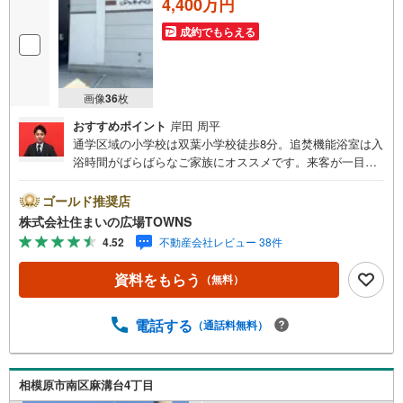
4,400万円
成約でもらえる
画像
36
枚
おすすめポイント
岸田 周平
通学区域の小学校は双葉小学校徒歩8分。追焚機能浴室は入
浴時間がばらばらなご家族にオススメです。来客が一目で
わかるTVインターホン付き。新生活を迎える際は、5LDK
の物件はいかがでしょうか。周辺環境も充実している中古
ゴールド推奨店
の戸建て物件です。住めるものなら住んでしまいたい。そ
株式会社住まいの広場TOWNS
んな、実需・投資のどちらにもご対応可能な物件です。シ
4.52
不動産会社レビュー 38件
ステムキッチン付きの物件で作業効率がとても良くなりま
す。【年中無休/9:00～21:00】人気物件は特にお問い合わ
資料をもらう
（無料）
せが集中するため、お早めにお電話下さい。「室内・現地
を見学する」ボタンよりご予約頂くとご見学がスムーズで
す。■その他、各種ご相談も承っております。○住宅ローン
電話する
（通話料無料）
のご相談○ライフプランのシミュレーション■住まいの広場
TOWNSからお客様へ経験豊富なスタッフが親身になってお
客様に合った物件をご紹介させて頂きます！ /他社様掲載物
相模原市南区麻溝台4丁目
件も併せてご紹介可能ですのでお気軽にお問い合わせ下さ