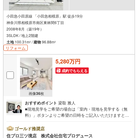
小田急小田原線 「小田急相模原」駅 徒歩19分
神奈川県相模原市南区東林間6丁目
2008年8月（築19年）
3SLDK / 地上2階建
土地
100.31m
/
建物
96.88m
2
2
リフォーム
5,280万円
成約でもらえる
画像
36
枚
おすすめポイント
梁取 雅人
■現地見学をご希望の場合は「室内・現地を見学する（無
料）」ボタンよりご希望の日時をご記入いただけますとス
ムーズにご案内が可能です。■ 住プロは座間市・相模原
市・海老名市エリアに強い！ 住プロは座間市・相模原市・
ゴールド推奨店
海老名市エリアの不動産売買専門会社です！最新物件情報
住プロ三ツ境店 株式会社住宅プロデュース