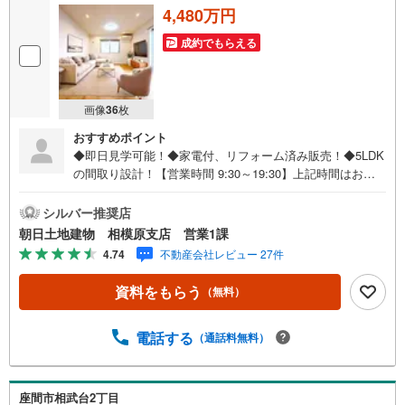
4,480万円
成約でもらえる
画像
36
枚
おすすめポイント
◆即日見学可能！◆家電付、リフォーム済み販売！◆5LDK
の間取り設計！【営業時間 9:30～19:30】上記時間はお電
話が繋がりやすくなっております。ずっと気になっていて
詳細が知りたい、物件は気になるけどローンが心配、買い
シルバー推奨店
替えの場合は…などまずはご相談からもお気軽にお電話く
朝日土地建物 相模原支店 営業1課
ださいませ！ご内覧ご希望の際は「室内・現地を見学す
4.74
不動産会社レビュー 27件
る」ボタンよりご予約いただくとご見学がスムーズです。
弊社は1985年町田にて開業し、東京・神奈川・埼玉エリア
資料をもらう
（無料）
に13店舗展開しております。契約件数5万件を突破し、数多
くの実績を積むことによって、様々なご提案やアドバイス
が出来るようになりました。私達はお客様に安心感をお持
電話する
（通話料無料）
ち頂ける自信があります。【とことん納得】当社では担当
営業が物件情報を紹介しておりますが、その後の物件のご
説明、資金計画、税金相談などについては、上司である担
座間市相武台2丁目