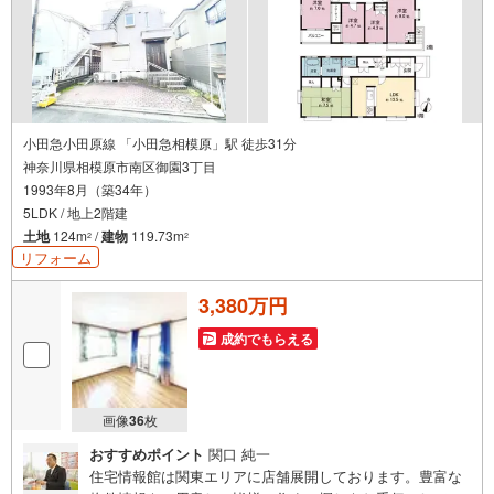
小田急小田原線 「小田急相模原」駅 徒歩31分
神奈川県相模原市南区御園3丁目
1993年8月（築34年）
5LDK / 地上2階建
土地
124m
/
建物
119.73m
2
2
リフォーム
3,380万円
成約でもらえる
画像
36
枚
おすすめポイント
関口 純一
住宅情報館は関東エリアに店舗展開しております。豊富な