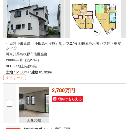
でのお越しも大歓迎です！
小田急小田原線 「小田急相模原」駅 バス27分 相模原浄水場 バス停下車 徒
歩26分
神奈川県相模原市南区当麻
2000年2月（築27年）
3LDK / 地上階数2階
土地
151.83m
/
建物
85.92m
2
2
リフォーム
2,780万円
成約でもらえる
画像
36
枚
おすすめポイント
岸田 周平