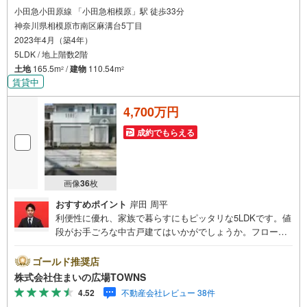
小田急小田原線 「小田急相模原」駅 徒歩33分
神奈川県相模原市南区麻溝台5丁目
2023年4月（築4年）
5LDK / 地上階数2階
土地
165.5m
/
建物
110.54m
2
2
賃貸中
4,700万円
成約でもらえる
画像
36
枚
おすすめポイント
岸田 周平
利便性に優れ、家族で暮らすにもピッタリな5LDKです。値
段がお手ごろな中古戸建てはいかがでしょうか。フローリ
ングにはオシャレな洋風インテリアもピッタリです。建物
面積は110.54平米です。日常生活で利用頻度の高い水回り
ゴールド推奨店
だからこそ、使い勝手のいいシステムキッチンを選んでみ
株式会社住まいの広場TOWNS
ませんか。浴室が1坪以上あるので、お風呂でゆったりとリ
4.52
不動産会社レビュー 38件
ラックスしていただけます。訪問者をカメラで確認できるT