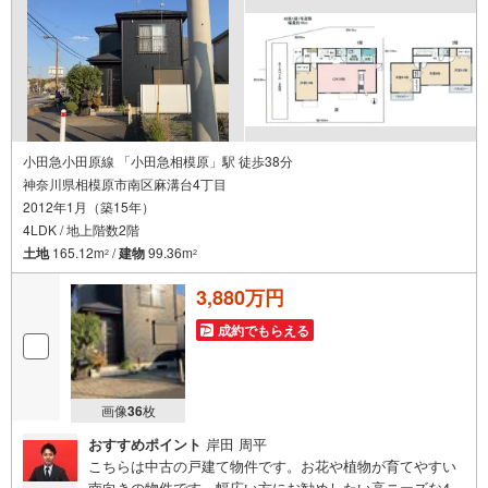
い♪駐車場もございますので、お車でのお越しも大歓迎で
す！
小田急小田原線 「小田急相模原」駅 徒歩38分
神奈川県相模原市南区麻溝台4丁目
2012年1月（築15年）
4LDK / 地上階数2階
土地
165.12m
/
建物
99.36m
2
2
3,880万円
成約でもらえる
画像
36
枚
おすすめポイント
岸田 周平
こちらは中古の戸建て物件です。お花や植物が育てやすい
南向きの物件です。幅広い方にお勧めしたい高ニーズな4L