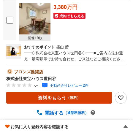
3,380万円
成約でもらえる
画像
19
枚
おすすめポイント
篠山 茜
━━◇株式会社東宝ハウス世田谷◇━━■ご案内方法お迎
え・最寄駅等でお待ち合わせ、ご来社などご相談くださ
い。お客様の希望に合わせた物件、周辺環境などもご案内
をいたします。■ご予約方法【】当社にて直接お電話くださ
ブロンズ推奨店
い。メールでのご予約も承ります。突然のご来店でも対応
株式会社東宝ハウス世田谷
可能です。事前に鍵の手配が必要な場合がございます。お
-.--
不動産会社レビュー 2件
早目にご連絡をいただけると、大変スムーズです。■その
他、各種ご相談もお気軽にどうぞ！◎ファイナンシャルプ
資料をもらう
（無料）
ランナーによるライフシミュレーション・生活収支のキャ
ッシュフローを分かりやすくグラフに表示・お客様のライ
フプランに合った資金計画のご提案・効果的な生命保険の
電話する
（通話料無料）
見直し ◎住宅ローンのご相談・繰り上げ返済は「いつ」、
「どのくらい」するのが効果的？・どこの銀行で借りると
お気に入り登録内容を確認する
お得なの？・適切な借入額は？■キッズスペースもございま
相模原市南区麻溝台4丁目