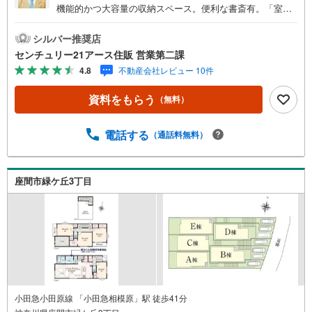
機能的かつ大容量の収納スペース。便利な書斎有。「室
内・現地を見学する」ボタンよりご予約いただくとご見学
がスムーズになります。【センチュリー21アース住販のポ
シルバー推奨店
イント】◆センチュリオン獲得店舗◆全国約970店舗あるセ
センチュリー21アース住販 営業第二課
ンチュリー21のお店。その中でも、アメリカ本部が設ける
4.8
不動産会社レビュー 10件
一定基準を満たした、上位4％しか受賞できない賞。それが
「センチュリオン」です。弊社はそのセンチュリオンを200
資料をもらう
（無料）
2年から欠かすことなく取り続けております。◆住宅ローン
相談会◆お客様にあった無理のない住宅ローンの試算やご
購入の際に実際かかる諸費用の概算も行っております。人
電話する
（通話料無料）
生最大のお買い物になりますので、しっかりとした資金計
画のアドバイスをさせて頂きます。◆優遇金利にこだわる
◆大きな金額を長期間で返済する住宅ローンは優遇金利が
座間市緑ケ丘3丁目
0.1％変わるだけで、支払い総額に大きな変化が生じます。
取引の多い弊社は金融機関の特色、傾向、トレンドを熟知
しておりますので、お客様のニーズにあった金融機関をご
紹介させて頂きます。
小田急小田原線 「小田急相模原」駅 徒歩41分