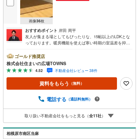
画像
36
枚
おすすめポイント
岸田 周平
友人が集まる場としてもぴったりな、15帖以上のLDKとな
っております。暖房機能を使えば寒い時期の室温差を抑え
てヒートショックを防げる、浴室乾燥機付きの物件です。
築浅物件なので、新しい住まいでの暮らしを始めることが
ゴールド推奨店
できます。ゆったりとしたくつろぎの空間のある、5LDKの
株式会社住まいの広場TOWNS
物件です。機能的で使いやすいシステムキッチン付きなの
4.52
不動産会社レビュー 38件
で、お料理を楽しめます。風呂の湯が冷めた時も追焚機能
浴室があるので便利です。交通のアクセスがしやすくと色
資料をもらう
（無料）
んな所に行きやすいです。【年中無休/9:00～21:00】人気
物件は特にお問い合わせが集中するため、お早めにお電話
下さい。「室内・現地を見学する」ボタンよりご予約頂く
電話する
（通話料無料）
とご見学がスムーズです。■その他、各種ご相談も承ってお
ります。○住宅ローンのご相談○ライフプランのシミュレー
取り扱い不動産会社をもっと見る（
全
11
社
）
ション■住まいの広場TOWNSからお客様へ経験豊富なスタ
ッフが親身になってお客様に合った物件をご紹介させて頂
きます！ /他社様掲載物件も併せてご紹介可能ですのでお気
相模原市南区当麻
軽にお問い合わせ下さい♪駐車場もございますので、お車