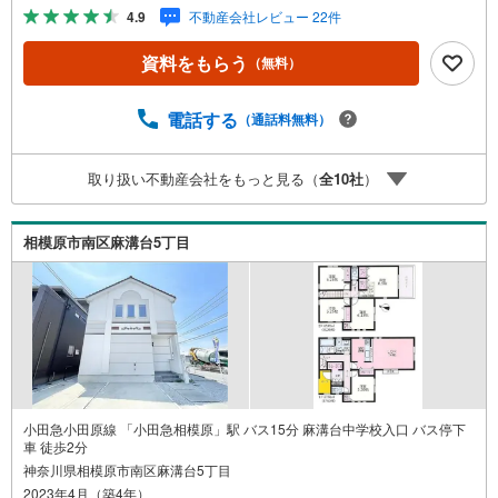
や当社限定で販売する物件情報も多数ございますので、お
4.9
不動産会社レビュー 22件
気軽にお問合せ下さい！ -------------- 弊社独自の住宅ローン
提案システム 弊社ではファイナンシャル専門スタッフによ
資料をもらう
（無料）
る【丁寧な資金アドバイス】【ファイナンシャルプラン提
案書の作成】を随時行っております。意外に知らないお客
様が多い【定年時の住宅ローン残高】【住宅購入者だけが
電話する
（通話料無料）
加入できる無料の生命保険】【13年間もらえる、国からの
特別ボーナス】これから多くなる【教育費】住宅を買った
取り扱い不動産会社をもっと見る（
全
10
社
）
後から始まる【住宅ローン返済】65歳以上から必要になる
【老後の費用負担】住宅探しの【このタイミング】で不安
な部分を明確にしていきませんか？？ --------------
相模原市南区麻溝台5丁目
小田急小田原線 「小田急相模原」駅 バス15分 麻溝台中学校入口 バス停下
車 徒歩2分
神奈川県相模原市南区麻溝台5丁目
2023年4月（築4年）