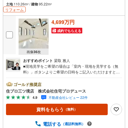
土地
110.26m
/
建物
95.22m
2
2
リフォーム
4,699万円
成約でもらえる
画像
36
枚
おすすめポイント
梁取 雅人
■現地見学をご希望の場合は「室内・現地を見学する（無
料）」ボタンよりご希望の日時をご記入いただけますとス
ムーズにご案内が可能です。■ 住プロは相鉄線に強い！ 住
プロは、相鉄線の不動産売買専門会社です！最新物件情報
ゴールド推奨店
や当社限定で販売する物件情報も多数ございますので、お
住プロ三ツ境店 株式会社住宅プロデュース
気軽にお問合せ下さい！ -------------- 弊社独自の住宅ローン
4.9
不動産会社レビュー 22件
提案システム 弊社ではファイナンシャル専門スタッフによ
る【丁寧な資金アドバイス】【ファイナンシャルプラン提
資料をもらう
（無料）
案書の作成】を随時行っております。意外に知らないお客
様が多い【定年時の住宅ローン残高】【住宅購入者だけが
加入できる無料の生命保険】【13年間もらえる、国からの
電話する
（通話料無料）