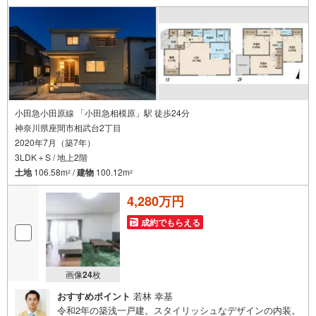
当課長も同席でご説明させていただきます。
小田急小田原線 「小田急相模原」駅 徒歩24分
神奈川県座間市相武台2丁目
2020年7月（築7年）
3LDK＋S / 地上2階
土地
106.58m
/
建物
100.12m
2
2
4,280万円
成約でもらえる
画像
24
枚
おすすめポイント
若林 幸基
令和2年の築浅一戸建。スタイリッシュなデザインの内装。