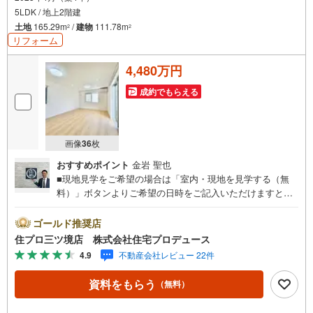
5LDK / 地上2階建
土地
165.29m
/
建物
111.78m
2
2
リフォーム
4,480万円
成約でもらえる
画像
36
枚
おすすめポイント
金岩 聖也
■現地見学をご希望の場合は「室内・現地を見学する（無
料）」ボタンよりご希望の日時をご記入いただけますとス
ムーズにご案内が可能です。■ 住プロは座間市・相模原
市・海老名市エリアに強い！ 住プロは座間市・相模原市・
ゴールド推奨店
海老名市エリアの不動産売買専門会社です！最新物件情報
住プロ三ツ境店 株式会社住宅プロデュース
や当社限定で販売する物件情報も多数ございますので、お
4.9
不動産会社レビュー 22件
気軽にお問合せ下さい！ -------------- 弊社独自の住宅ローン
提案システム 弊社ではファイナンシャル専門スタッフによ
資料をもらう
（無料）
る【丁寧な資金アドバイス】【ファイナンシャルプラン提
案書の作成】を随時行っております。意外に知らないお客