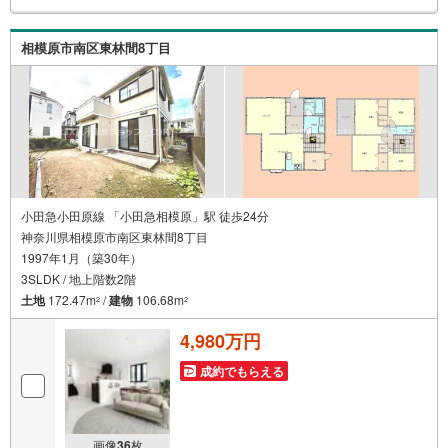
きます。
検
索
相模原市南区東林間8丁目
条
件
で
通
知
を
受
け
小田急小田原線 「小田急相模原」駅 徒歩24分
神奈川県相模原市南区東林間8丁目
取
1997年1月（築30年）
る
3SLDK / 地上階数2階
・
土地
172.47m
/
建物
106.68m
2
2
条
件
4,980万円
を
マ
成約でもらえる
イ
ペ
ー
画像
36
枚