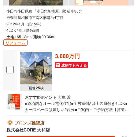
小田急小田原線 「小田急相模原」駅 徒歩36分
神奈川県相模原市南区麻溝台4丁目
2012年1月（築15年）
4LDK / 地上階数2階
土地
165.12m
/
建物
99.36m
2
2
リフォーム
3,880万円
成約でもらえる
画像
25
枚
おすすめポイント
大島 渡
●経済的なオール電化住宅●全居室6帖以上の庭付き4LDK●
カースペースは嬉しい2台分■ご案内・ご予約方法【営業時
間9:30-19:30】年中無休（※年末年始除く）上記時間はお電
話が繋がりやすくなっております。ぜひお気軽にご連絡下
ブロンズ推奨店
さい！現地を見学される場合は「室内・現地を見学する
株式会社CORE 大和店
（無料）」ボタンよりご希望の日時をご記入いただけます