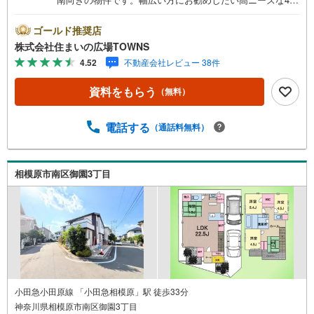
DKの物件です。建物面積99.36平米の物件は住み心地が良
いと評判です。今回ご紹介しているこちらの物件は南向き
ゴールド推奨店
です。前面道路6m以上は確保しているので車の出し入れも
株式会社住まいの広場TOWNS
ラクラクです。余裕のある15帖以上のLDKで、日々の生活
4.52
不動産会社レビュー 38件
にゆとりが出ます。【年中無休/9:00～21:00】人気物件は
特にお問い合わせが集中するため、お早めにお電話下さ
資料をもらう
（無料）
い。「室内・現地を見学する」ボタンよりご予約頂くとご
見学がスムーズです。■その他、各種ご相談も承っておりま
す。○住宅ローンのご相談○ライフプランのシミュレーショ
電話する
（通話料無料）
ン■住まいの広場TOWNSからお客様へ経験豊富なスタッフ
が親身になってお客様に合った物件をご紹介させて頂きま
す！ /他社様掲載物件も併せてご紹介可能ですのでお気軽に
相模原市南区御園3丁目
お問い合わせ下さい♪駐車場もございますので、お車での
お越しも大歓迎です！
小田急小田原線 「小田急相模原」駅 徒歩33分
神奈川県相模原市南区御園3丁目