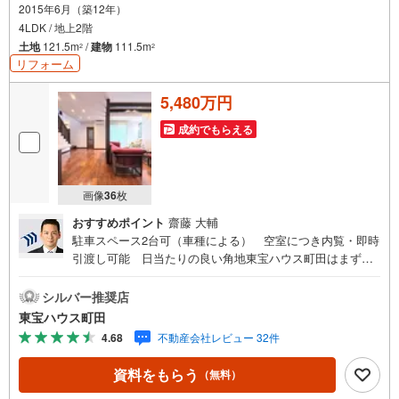
2015年6月（築12年）
4LDK / 地上2階
土地
121.5m
/
建物
111.5m
2
2
リフォーム
5,480万円
成約でもらえる
画像
36
枚
おすすめポイント
齋藤 大輔
駐車スペース2台可（車種による） 空室につき内覧・即時
引渡し可能 日当たりの良い角地東宝ハウス町田はまず、
お客様一人一人を知り、理解することから始めます。お客
様のお話をきちんとお聞きし、しっかり話し合う「心」の
シルバー推奨店
コミュニケーションが大切になります。だからこそ、それ
東宝ハウス町田
ぞれのお客様にベストな「住まい」をご提案をすることが
4.68
不動産会社レビュー 32件
できるのです。インターネット予約で当日見学が可能！
（1）［室内・現地を見学する］をクリック（2）本日～4日
資料をもらう
（無料）
以内をご希望の方は「ご要望・ご質問欄」に希望日時をご