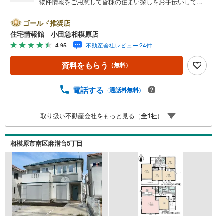
物件情報をご用意して皆様の住まい探しをお手伝いしてお
ります。まずは最寄りの住宅情報館にお気軽にご相談くだ
さい。住宅ローン相談会も同時開催中無理のない住宅ロー
ゴールド推奨店
ンの試算やご購入の際にかかる諸費用の概算も行っており
住宅情報館 小田急相模原店
ます。しっかりとした資金計画のアドバイスをさせて頂き
4.95
不動産会社レビュー 24件
ますので、お気軽にご相談ください。
資料をもらう
（無料）
電話する
（通話料無料）
取り扱い不動産会社をもっと見る（
全
1
社
）
相模原市南区麻溝台5丁目