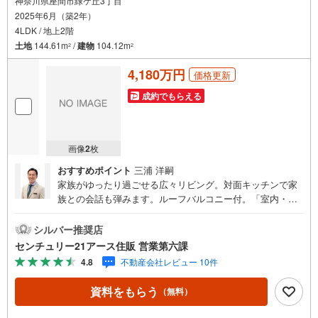
神奈川県座間市緑ケ丘3丁目
2025年6月（築2年）
4LDK / 地上2階
土地
144.61m
/
建物
104.12m
2
2
4,180万円
価格更新
成約でもらえる
画像
2
枚
おすすめポイント
三浦 洋嗣
家族がゆったり過ごせる広々リビング。対面キッチンで家
族との会話も弾みます。ルーフバルコニー付。「室内・現
地を見学する」ボタンよりご予約いただくとご見学がスム
ーズになります。【センチュリー21アース住販のポイン
シルバー推奨店
ト】◆センチュリオン獲得店舗◆全国約970店舗あるセンチ
センチュリー21アース住販 営業第六課
ュリー21のお店。その中でも、アメリカ本部が設ける一定
4.8
不動産会社レビュー 10件
基準を満たした、上位4％しか受賞できない賞。それが「セ
ンチュリオン」です。弊社はそのセンチュリオンを2002年
資料をもらう
（無料）
から欠かすことなく取り続けております。◆住宅ローン相
談会◆お客様にあった無理のない住宅ローンの試算やご購