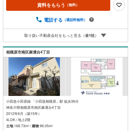
とスムーズにご案内が可能です。■キッズスペースもご用意
資料をもらう
（無料）
しております！お子様が退屈しないよう、DVD・おもち
ゃ・絵本・ぬりえなどキッズスペースも充実させておりま
電話する
（通話料無料）
す。■お車でのご来店の方には駐車場がございます。駐車場
完備しております！広々した駐車スペースですので、駐車
もラクラクです！■その他、各種ご相談もお気軽にどうぞ！
取り扱い不動産会社をもっと見る（
全
1
社
）
【住宅ローンのご相談】 ・頭金・自己資金が全くありま
せん… ・車のローンやその他の借り入れが残ってい
る… ・勤続年数が短い、転職したばかり… ・過去に借
相模原市南区麻溝台4丁目
り入れを断れた事がある…もしこのような事でお悩みであ
れば、是非、一度ご相談頂ければと思います。
小田急小田原線 「小田急相模原」駅 徒歩36分
神奈川県相模原市南区麻溝台4丁目
2012年6月（築15年）
4LDK / 地上2階
土地
168.73m
/
建物
96.05m
2
2