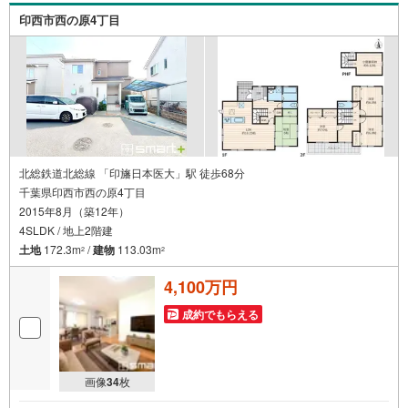
印西市西の原4丁目
北総鉄道北総線 「印旛日本医大」駅 徒歩68分
千葉県印西市西の原4丁目
2015年8月（築12年）
4SLDK / 地上2階建
土地
172.3m
/
建物
113.03m
2
2
4,100万円
成約でもらえる
画像
34
枚