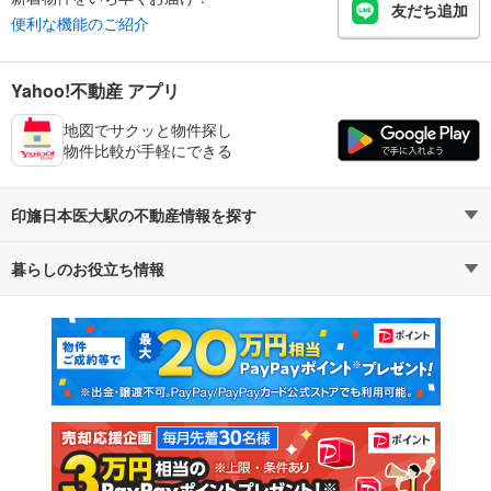
友だち追加
便利な機能のご紹介
Yahoo!不動産 アプリ
地図でサクッと物件探し
物件比較が手軽にできる
印旛日本医大駅の不動産情報を探す
暮らしのお役立ち情報
不動産・住宅
賃貸住宅
マンションカタログ
教えて！住まいの先生
新築マンション
中古マンション
新築一戸建て
中古一戸建て
注文住宅
土地