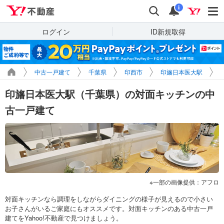
Yahoo!不動産
検索
通知
i
ログイン
ID新規取得
中古一戸建て
千葉県
印西市
印旛日本医大駅
印旛日本医大駅（千葉県）の対面キッチンの中
古一戸建て
一部の画像提供：アフロ
対面キッチンなら調理をしながらダイニングの様子が見えるので小さい
お子さんがいるご家庭にもオススメです。対面キッチンのある中古一戸
建てをYahoo!不動産で見つけましょう。