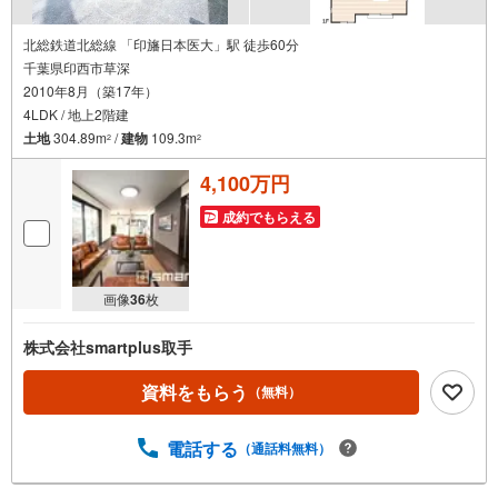
北総鉄道北総線 「印旛日本医大」駅 徒歩60分
千葉県印西市草深
2010年8月（築17年）
4LDK / 地上2階建
土地
304.89m
/
建物
109.3m
2
2
4,100万円
成約でもらえる
画像
36
枚
株式会社smartplus取手
資料をもらう
（無料）
電話する
（通話料無料）