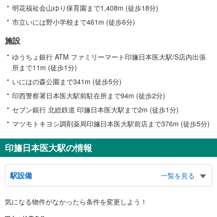
明花福祉会山ゆり保育園まで1,408m (徒歩18分)
市立いには野小学校まで461m (徒歩6分)
施設
ゆうちょ銀行 ATM ファミリーマート印旛日本医大駅/S店内出張
所まで11m (徒歩1分)
いにはの森公園まで341m (徒歩5分)
印西警察署日本医大駅前駐在所まで94m (徒歩2分)
セブン銀行 北総鉄道 印旛日本医大駅まで2m (徒歩1分)
マツモトキヨシ調剤薬局印旛日本医大駅前店まで376m (徒歩5分)
印旛日本医大駅の情報
駅設備
一覧を見る
バリアフリー状況
気になる物件がなかったら
条件を変更しよう！
※段差なしでの移動経路
（○：有り △：要駅員設備 ×：無し）