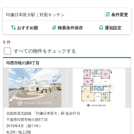
印旛日本医大駅｜対面キッチン
条件変更
おすすめ順
検索条件保存
通知設定
5
件
すべての物件をチェックする
印西市牧の原6丁目
北総鉄道北総線 「印旛日本医大」駅 徒歩51分
千葉県印西市牧の原6丁目
2016年4月（築11年）
4LDK / 地上2階