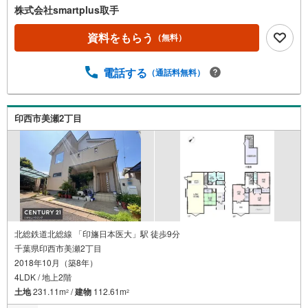
株式会社smartplus取手
資料をもらう
（無料）
電話する
（通話料無料）
印西市美瀬2丁目
北総鉄道北総線 「印旛日本医大」駅 徒歩9分
千葉県印西市美瀬2丁目
2018年10月（築8年）
4LDK / 地上2階
土地
231.11m
/
建物
112.61m
2
2