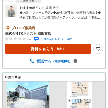
画像
16
枚
おすすめポイント
遠藤 政之
◆内装リフォーム予定♪◆2台駐車可能で来客時も安心♪◆
子育て世帯に人気の住宅地♪～アクセス～北総線「印西牧
の原」駅 徒歩約18分～設備～◇三方向が道路に面した開放
感のある3方角地♪◇全居室6帖以上のゆとりある広さと南
ブロンズ推奨店
向きの明るい住空間♪◇洗濯用品やタオルの収納に便利な
株式会社TKネクスト 成田支店
洗面所収納♪◇家族でゆったり過ごせる広々LDK18帖♪◇休
-.--
不動産会社レビュー 4件
日にはご家族連れで賑わうショッピングモールでお買い物
も楽しめる♪～周辺環境～印西市立原小学校 徒歩約15分
資料をもらう
（無料）
印西市立西の原中学校 自転車約9分コスモスの丘ひがし野
保育園 徒歩約11分セブンイレブン 徒歩約9分ロピア 徒
歩約17分BIGHOPガーデンモール印西 徒歩約17分東の原公
電話する
（通話料無料）
園 徒歩約3分令和築のきれいな4LDK住宅♪小屋裏収納付
きで収納豊富、リフォーム後のお引渡しで快適に新生活を
始められます♪周辺環境も充実♪ご内見はもちろん、まずは
印西市草深
資料だけ…という方もお気軽にお問い合わせください♪