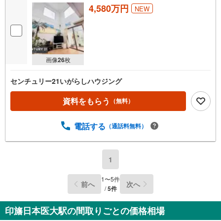
4,580万円
NEW
画像
26
枚
センチュリー21いがらしハウジング
資料をもらう
（無料）
電話する
（通話料無料）
1
1
〜
5
件
前へ
次へ
/
5
件
印旛日本医大駅の間取りごとの価格相場