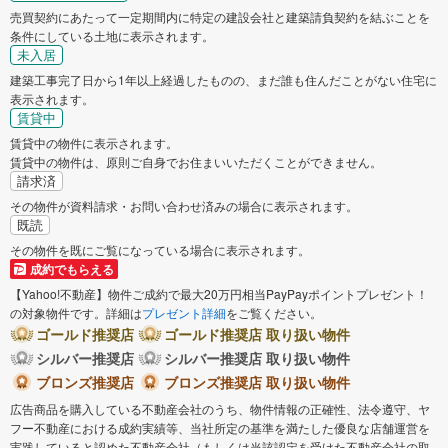
売買契約にあたって一定期間内に特定の建設会社と建築請負契約を結ぶことを
条件にしている土地に表示されます。
未入居
建築工事完了日から1年以上経過したものの、まだ誰も住んだことがない住宅に
表示されます。
賃貸中
賃貸中の物件に表示されます。
賃貸中の物件は、原則ご自身でお住まいいただくことができません。
請求済
その物件が資料請求・お問い合わせ済みの場合に表示されます。
既読
その物件を既にご覧になっている場合に表示されます。
成約でもらえる
【Yahoo!不動産】物件ご成約で最大20万円相当PayPayポイントプレゼント！
の対象物件です。詳細は
プレゼント詳細
をご覧ください。
ゴールド推奨店
ゴールド推奨店 取り扱い物件
シルバー推奨店
シルバー推奨店 取り扱い物件
ブロンズ推奨店
ブロンズ推奨店 取り扱い物件
広告商品を購入している不動産会社のうち、物件情報の正確性、法令遵守、ヤ
フー不動産における成約実績等、当社所定の基準を満たした優良な店舗運営を
実践していると認めた不動産会社（もしくは当該認定を受けた不動産会社の取