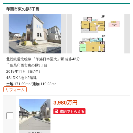
Pによるファイナンシャルライフサポート」・漠然とした
キャッシュフローのグラフ化、効果的な生命保険の見直
印西市東の原3丁目
し、繰り上げ返済の効果的なタイミングなどご提案させて
頂きます。
北総鉄道北総線 「印旛日本医大」駅 徒歩43分
千葉県印西市東の原3丁目
2019年11月（築7年）
4SLDK / 地上2階建
土地
171.29m
/
建物
119.23m
2
2
リフォーム
3,980万円
成約でもらえる