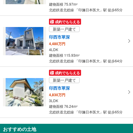
条
建物面積 75.97m
2
件
北総鉄道北総線 「印旛日本医大」駅 徒歩65分
を
マ
成約でもらえる
イ
新築一戸建て
ペ
印西市草深
ー
4,480万円
ジ
4LDK
に
建物面積 115.93m
2
保
北総鉄道北総線 「印旛日本医大」駅 徒歩64分
存
す
成約でもらえる
る
新築一戸建て
印西市草深
4,830万円
3LDK
建物面積 76.24m
2
北総鉄道北総線 「印旛日本医大」駅 徒歩65分
おすすめの土地