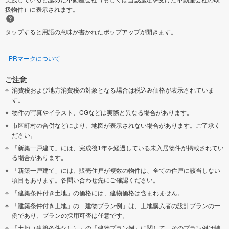
扱物件）に表示されます。
タップすると用語の意味が書かれたポップアップが開きます。
PRマークについて
ご注意
消費税および地方消費税の対象となる場合は税込み価格が表示されていま
す。
物件の写真やイラスト、CGなどは実際と異なる場合があります。
市区町村の合併などにより、地図が表示されない場合があります。ご了承く
ださい。
「新築一戸建て」には、完成後1年を経過している未入居物件が掲載されてい
る場合があります。
「新築一戸建て」には、販売住戸が複数の物件は、全ての住戸に該当しない
項目もあります。各問い合わせ先にご確認ください。
「建築条件付き土地」の価格には、建物価格は含まれません。
「建築条件付き土地」の「建物プラン例」は、土地購入者の設計プランの一
例であり、プランの採用可否は任意です。
「土地（建築条件なし）」の「建物プラン例」に関して、そのプラン例は特