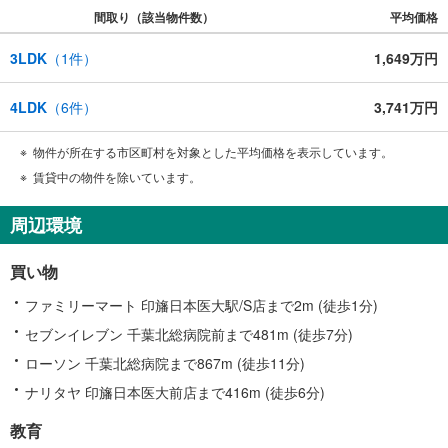
間取り（該当物件数）
平均価格
3LDK
（
1
件）
1,649万円
4LDK
（
6
件）
3,741万円
物件が所在する市区町村を対象とした平均価格を表示しています。
賃貸中の物件を除いています。
周辺環境
買い物
ファミリーマート 印旛日本医大駅/S店まで2m (徒歩1分)
セブンイレブン 千葉北総病院前まで481m (徒歩7分)
ローソン 千葉北総病院まで867m (徒歩11分)
ナリタヤ 印旛日本医大前店まで416m (徒歩6分)
教育