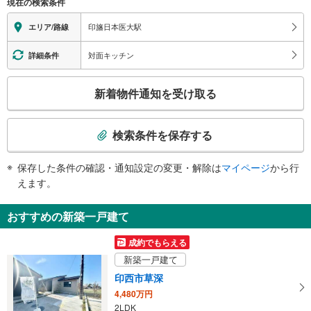
現在の検索条件
地上⇔改札⇔ホーム：○
エレベータ
印旛日本医大駅
エリア/路線
・ホーム⇔改札
エスカレータ
対面キッチン
詳細条件
・ホーム⇔改札
こ
トイレ
新着物件通知を受け取る
の
《多機能トイレ》
検
・改札内
索
その他
検索条件を保存する
条
・ＡＥＤ
件
保存した条件の確認・通知設定の変更・解除は
マイページ
から行
で
えます。
通
知
おすすめの新築一戸建て
を
受
成約でもらえる
け
新築一戸建て
取
印西市草深
る
4,480万円
・
2LDK