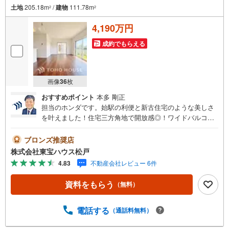
土地
205.18m
/
建物
111.78m
2
2
4,190万円
成約でもらえる
画像
36
枚
おすすめポイント
本多 剛正
担当のホンダです。始駅の利便と新古住宅のような美しさ
を叶えました！住宅三方角地で開放感◎！ワイドバルコニ
ー×ウッドデッキで日当たりの良さを感じられます！本日ご
相談できます！■ご予約いただくとご見学がスムーズです！
ブロンズ推奨店
【営業時間9:00～21:00】ご見学希望のお客様:右上の「室
株式会社東宝ハウス松戸
内・現地を見学する」をクリックして下さい。資料請求希
4.83
不動産会社レビュー 6件
望のお客様:右上の「資料をもらう」をクリックして下さ
い。【東宝ハウス松戸のポイント】（1）不動産のご提案か
資料をもらう
（無料）
ら資金計画・ライフシミュレーションのご相談・無理のな
いライフプラン、提携による低金利住宅ローンのご提案、
購入前に知る「購入後の家族の生活」を「未来カレンダ
電話する
（通話料無料）
ー」で見える化します。（2）ご購入後から始まる「専属F