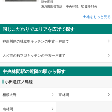
建物面積 -
東急田園都市線 「中央林間」駅 徒歩19分
成約でもらえる
土地をもっと見る
土地
同じこだわりでエリアを広げて探す
相模原市南区東林間6丁目
4,070万円
未定
神奈川県の独立型キッチンの中古一戸建て
建物面積 -
東急田園都市線 「中央林間」駅 徒歩19分
大和市の独立型キッチンの中古一戸建て
中央林間駅の近隣の駅から探す
小田急江ノ島線
相模大野
東林間
南林間