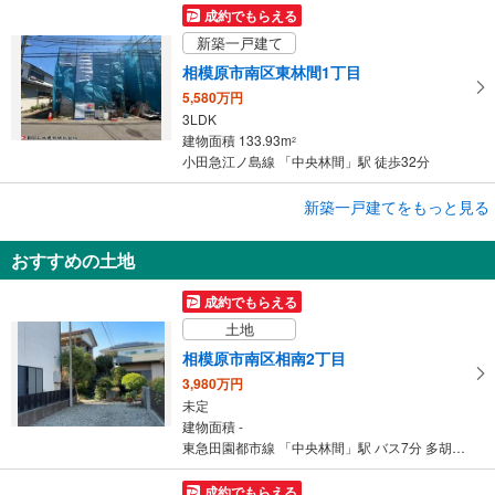
成約でもらえる
新築一戸建て
相模原市南区東林間1丁目
5,580万円
3LDK
建物面積 133.93m
2
小田急江ノ島線 「中央林間」駅 徒歩32分
成約でもらえる
新築一戸建てをもっと見る
新築一戸建て
おすすめの土地
相模原市南区東林間1丁目
5,580万円
成約でもらえる
3LDK
土地
建物面積 133.93m
2
東急田園都市線 「中央林間」駅 徒歩32分
相模原市南区相南2丁目
3,980万円
未定
建物面積 -
東急田園都市線 「中央林間」駅 バス7分 多胡記念公園 バス停下車 徒歩17分
成約でもらえる