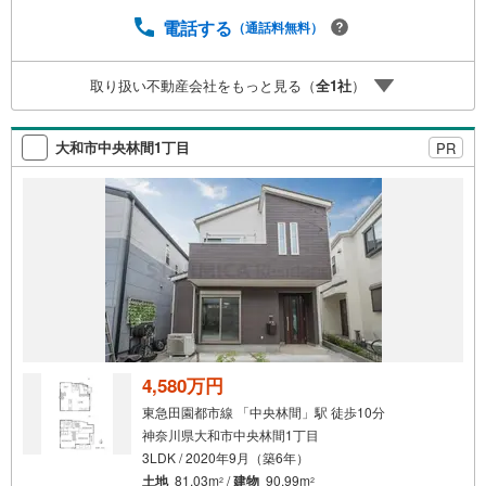
日～4日以内をご希望の方は「ご要望・ご質問欄」に希望日
時をご記入ください！【主要不動産流通各社の2025年度中
電話する
（通話料無料）
間期の売買仲介実績において、全国第9位の売買仲介実績で
す】※住宅新報よりたくさんのお客様からのお言葉に感謝し
取り扱い不動産会社をもっと見る（
全
1
社
）
てこれからも楽しく素敵なお家探しをお約束します。お家
探しを始めてみようと思われたらまずは、お気軽に東宝ハ
ウス町田に相談してみませんか？スタッフ一同お客様のお
大和市中央林間1丁目
PR
問合せをお待ちしております。
4,580万円
東急田園都市線 「中央林間」駅 徒歩10分
神奈川県大和市中央林間1丁目
3LDK / 2020年9月（築6年）
土地
81.03m
/
建物
90.99m
2
2