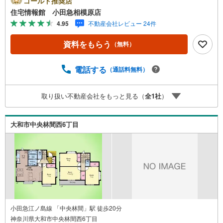
ゴールド推奨店
ンの試算やご購入の際にかかる諸費用の概算も行っており
住宅情報館 小田急相模原店
ます。しっかりとした資金計画のアドバイスをさせて頂き
4.95
不動産会社レビュー 24件
ますので、お気軽にご相談ください。
資料をもらう
（無料）
電話する
（通話料無料）
取り扱い不動産会社をもっと見る（
全
1
社
）
大和市中央林間西6丁目
小田急江ノ島線 「中央林間」駅 徒歩20分
神奈川県大和市中央林間西6丁目