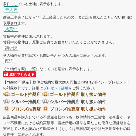
条件にしている土地に表示されます。
未入居
建築工事完了日から1年以上経過したものの、まだ誰も住んだことがない住宅に
表示されます。
賃貸中
賃貸中の物件に表示されます。
賃貸中の物件は、原則ご自身でお住まいいただくことができません。
請求済
その物件が資料請求・お問い合わせ済みの場合に表示されます。
既読
その物件を既にご覧になっている場合に表示されます。
成約でもらえる
【Yahoo!不動産】物件ご成約で最大20万円相当PayPayポイントプレゼント！
の対象物件です。詳細は
プレゼント詳細
をご覧ください。
ゴールド推奨店
ゴールド推奨店 取り扱い物件
シルバー推奨店
シルバー推奨店 取り扱い物件
ブロンズ推奨店
ブロンズ推奨店 取り扱い物件
広告商品を購入している不動産会社のうち、物件情報の正確性、法令遵守、ヤ
フー不動産における成約実績等、当社所定の基準を満たした優良な店舗運営を
実践していると認めた不動産会社（もしくは当該認定を受けた不動産会社の取
扱物件）に表示されます。