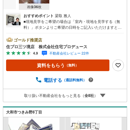
画像
36
枚
おすすめポイント
梁取 雅人
■現地見学をご希望の場合は「室内・現地を見学する（無
料）」ボタンよりご希望の日時をご記入いただけますとス
ムーズにご案内が可能です。■ 住プロは座間市・相模原
市・海老名市エリアに強い！ 住プロは座間市・相模原市・
ゴールド推奨店
海老名市エリアの不動産売買専門会社です！最新物件情報
住プロ三ツ境店 株式会社住宅プロデュース
や当社限定で販売する物件情報も多数ございますので、お
4.9
不動産会社レビュー 22件
気軽にお問合せ下さい！ -------------- 弊社独自の住宅ローン
提案システム 弊社ではファイナンシャル専門スタッフによ
資料をもらう
（無料）
る【丁寧な資金アドバイス】【ファイナンシャルプラン提
案書の作成】を随時行っております。意外に知らないお客
様が多い【定年時の住宅ローン残高】【住宅購入者だけが
電話する
（通話料無料）
加入できる無料の生命保険】【13年間もらえる、国からの
特別ボーナス】これから多くなる【教育費】住宅を買った
取り扱い不動産会社をもっと見る（
全
8
社
）
後から始まる【住宅ローン返済】65歳以上から必要になる
【老後の費用負担】住宅探しの【このタイミング】で不安
な部分を明確にしていきませんか？？ --------------
大和市つきみ野8丁目