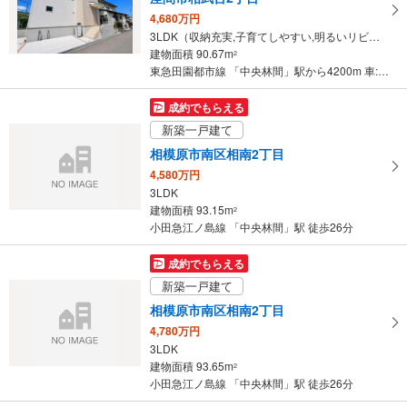
【小田急電鉄】
る
・１番線ホーム⇔北口方面の地上出口（インターホンで駅員への申し出必要）
4,680万円
・
・２番線ホーム⇔北口（インターホンで駅員への申し出必要）
3LDK（収納充実,子育てしやすい,明るいリビング）
条
その他
建物面積 90.67m
2
件
東急田園都市線 「中央林間」駅から4200m 車:14分
【小田急電鉄】
を
・ＡＥＤ
マ
成約でもらえる
【東急電鉄】
イ
・ＡＥＤ
新築一戸建て
ペ
・点字運賃表
相模原市南区相南2丁目
ー
・点字シール
4,580万円
ジ
3LDK
に
建物面積 93.15m
2
保
小田急江ノ島線 「中央林間」駅 徒歩26分
存
す
成約でもらえる
る
新築一戸建て
相模原市南区相南2丁目
4,780万円
3LDK
建物面積 93.65m
2
小田急江ノ島線 「中央林間」駅 徒歩26分