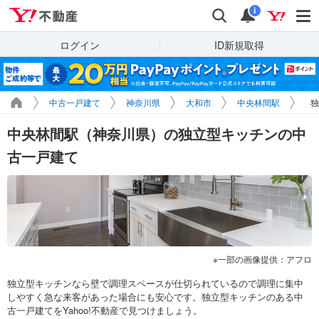
Yahoo!不動産
検索
通知
i
ログイン
ID新規取得
中古一戸建て
神奈川県
大和市
中央林間駅
独
中央林間駅（神奈川県）の独立型キッチンの中
古一戸建て
一部の画像提供：アフロ
独立型キッチンなら壁で調理スペースが仕切られているので調理に集中
しやすく急な来客があった場合にも安心です。独立型キッチンのある中
古一戸建てをYahoo!不動産で見つけましょう。