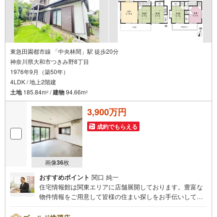
東急田園都市線 「中央林間」駅 徒歩20分
神奈川県大和市つきみ野8丁目
1976年9月（築50年）
4LDK / 地上2階建
土地
185.84m
/
建物
94.66m
2
2
3,900万円
成約でもらえる
画像
36
枚
おすすめポイント
関口 純一
住宅情報館は関東エリアに店舗展開しております。豊富な
物件情報をご用意して皆様の住まい探しをお手伝いしてお
ります。まずは最寄りの住宅情報館にお気軽にご相談くだ
さい。住宅ローン相談会も同時開催中無理のない住宅ロー