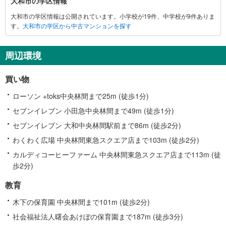
大和市の学区情報
和
大和市の学区情報は公開されています。小学校が19件、中学校が9件ありま
市
す。
大和市の学区から中古マンションを探す
に
関
す
周辺環境
る
情
買い物
報
ローソン +toks中央林間まで25m (徒歩1分)
セブンイレブン 小田急中央林間まで49m (徒歩1分)
セブンイレブン 大和中央林間駅前まで86m (徒歩2分)
わくわく広場 中央林間東急スクエア店まで103m (徒歩2分)
カルディコーヒーファーム 中央林間東急スクエア店まで113m (徒
歩2分)
教育
木下の保育園 中央林間まで101m (徒歩2分)
社会福祉法人曙会あけぼの保育園まで187m (徒歩3分)