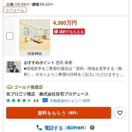
土地
100.34m
/
建物
89.42m
2
2
リフォーム
4,380万円
成約でもらえる
画像
36
枚
おすすめポイント
恩田 琢磨
■現地見学をご希望の場合は「室内・現地を見学する（無
料）」ボタンよりご希望の日時をご記入いただけますとス
ムーズにご案内が可能です。■ 住プロは大和市・綾瀬市エ
リアに強い！ 住プロは大和市・綾瀬市エリアの不動産売買
ゴールド推奨店
専門会社です！最新物件情報や当社限定で販売する物件情
住プロ三ツ境店 株式会社住宅プロデュース
報も多数ございますので、お気軽にお問合せ下さい！ -------
4.9
不動産会社レビュー 22件
------- 弊社独自の住宅ローン提案システム 弊社ではファイ
ナンシャル専門スタッフによる【丁寧な資金アドバイス】
資料をもらう
（無料）
【ファイナンシャルプラン提案書の作成】を随時行ってお
ります。意外に知らないお客様が多い【定年時の住宅ロー
ン残高】【住宅購入者だけが加入できる無料の生命保険】
電話する
（通話料無料）