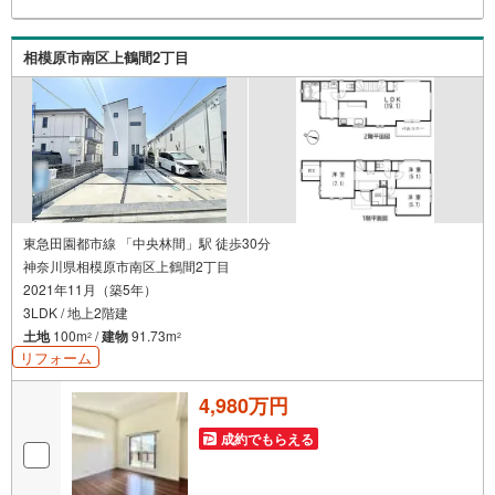
【13年間もらえる、国からの特別ボーナス】これから多く
なる【教育費】住宅を買った後から始まる【住宅ローン返
済】65歳以上から必要になる【老後の費用負担】住宅探し
相模原市南区上鶴間2丁目
の【このタイミング】で不安な部分を明確にしていきませ
んか？？ --------------
東急田園都市線 「中央林間」駅 徒歩30分
神奈川県相模原市南区上鶴間2丁目
2021年11月（築5年）
3LDK / 地上2階建
土地
100m
/
建物
91.73m
2
2
リフォーム
4,980万円
成約でもらえる