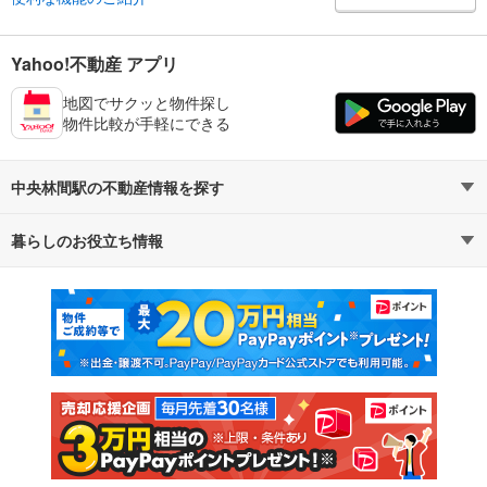
Yahoo!不動産 アプリ
地図でサクッと物件探し
物件比較が手軽にできる
中央林間駅の不動産情報を探す
暮らしのお役立ち情報
不動産・住宅
賃貸住宅
マンションカタログ
教えて！住まいの先生
新築マンション
中古マンション
新築一戸建て
中古一戸建て
注文住宅
土地
売却査定