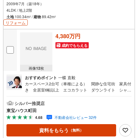
2009年7月（築18年）
4LDK / 地上2階
土地
100.34m
/
建物
89.42m
2
2
リフォーム
4,380万円
成約でもらえる
画像
12
枚
おすすめポイント
一蝶 直毅
カースペース2台可（車種による） 閑静な住宅街 家具付
き 全居室6帖以上 エコカラット ダウンライト シャワ
ートイレ 各居室収納スペース付き東宝ハウス町田はま
ず、お客様一人一人を知り、理解することから始めます。
シルバー推奨店
お客様のお話をきちんとお聞きし、しっかり話し合う
東宝ハウス町田
「心」のコミュニケーションが大切になります。だからこ
4.68
不動産会社レビュー 32件
そ、それぞれのお客様にベストな「住まい」をご提案をす
ることができるのです。インターネット予約で当日見学が
資料をもらう
（無料）
可能！（1）［室内・現地を見学する］をクリック（2）本