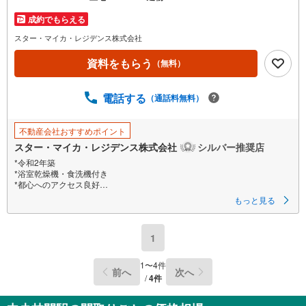
成約でもらえる
スター・マイカ・レジデンス株式会社
資料をもらう
（無料）
電話する
（通話料無料）
不動産会社おすすめポイント
スター・マイカ・レジデンス株式会社
シルバー推奨店
*令和2年築
*浴室乾燥機・食洗機付き
*都心へのアクセス良好
もっと見る
【営業時間 9:30～18:30】定休日:火・水・祝日
当日の見学も可能です。
人気物件には特に問い合わせが集中するため、お早めにお電話ください。
1
上記時間はお電話が繋がりやすくなっております。
「室内・現地を見学する」ボタンよりご予約いただくとご見学がスムーズ
です。
1
〜
4
件
前へ
次へ
/
4
件
【弊社について】
スター・マイカ・レジデンスは、スター・マイカ・ホールディングス
（東証プライム上場）のグループ会社です。