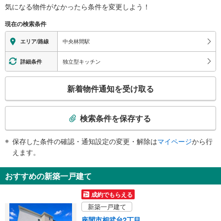
気になる物件がなかったら
条件を変更しよう！
※段差なしでの移動経路
（○：有り △：要駅員設備 ×：無し）
現在の検索条件
【小田急電鉄】：○
【東急電鉄】：○
中央林間駅
エリア/路線
エレベータ
【小田急電鉄】
独立型キッチン
詳細条件
・各ホーム⇔南口改札
【東急電鉄】
こ
新着物件通知を受け取る
・ホーム⇔改札
の
エスカレータ
検
【東急電鉄】
索
検索条件を保存する
・ホーム⇔改札
条
・改札⇔駅ビル２Ｆ（正面口付近）
件
トイレ
保存した条件の確認・通知設定の変更・解除は
マイページ
から行
で
えます。
【小田急電鉄】
通
《多機能トイレ》
知
・北口改札内（２番線ホーム直結）
おすすめの新築一戸建て
を
【東急電鉄】
《多機能トイレ》
受
成約でもらえる
・改札内
け
新築一戸建て
スロープ
取
座間市相武台2丁目