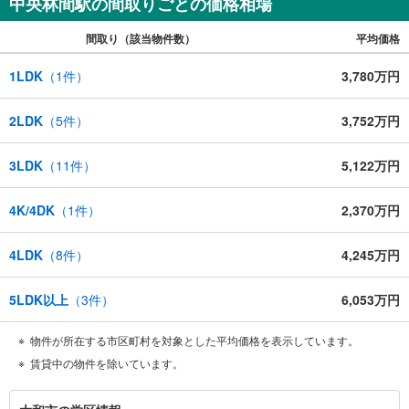
中央林間駅の間取りごとの価格相場
【各種ご相談も承っております】
間取り（該当物件数）
平均価格
・引越し業者のご紹介や、入居後オプションサポート
・税金、住宅ローンについて
・FPによるライフプランシュミレーション
1LDK
（
1
件）
3,780万円
----Yahoo！ 不動産キャンペーン対象店舗----
当店で物件を成約するとPayPayボーナスがもらえる
2LDK
（
5
件）
3,752万円
「Yahoo！不動産物件ご成約キャンペーン」の対象になります。
※yahoo！JAPAN IDでログインしてください
※Pay Payボーナスは出金と譲渡はできません
3LDK
（
11
件）
5,122万円
4K/4DK
（
1
件）
2,370万円
4LDK
（
8
件）
4,245万円
5LDK以上
（
3
件）
6,053万円
物件が所在する市区町村を対象とした平均価格を表示しています。
賃貸中の物件を除いています。
大