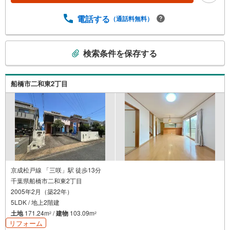
電話する
（通話料無料）
こ
検索条件を保存する
の
検
索
船橋市二和東2丁目
条
件
で
通
知
を
受
け
京成松戸線 「三咲」駅 徒歩13分
千葉県船橋市二和東2丁目
取
2005年2月（築22年）
る
5LDK / 地上2階建
・
土地
171.24m
/
建物
103.09m
2
2
条
リフォーム
件