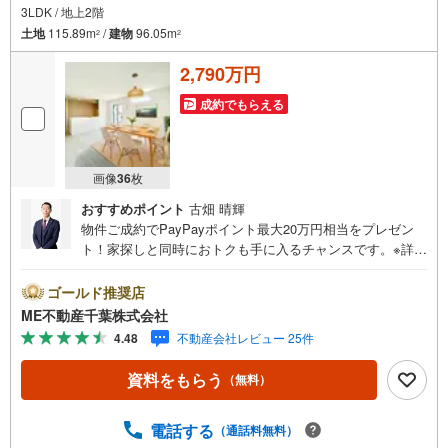
3LDK / 地上2階
土地
115.89m
/
建物
96.05m
2
2
2,790万円
成約でもらえる
画像
36
枚
おすすめポイント
古畑 晴輝
物件ご成約でPayPayポイント最大20万円相当をプレゼン
ト！家探しと同時におトクも手に入るチャンスです。※詳し
い条件は説明ページをご確認ください。『本日ご案内OK』
送迎無料！頭金なし・銀行比較＆相談可！ テレビで紹介さ
ゴールド推奨店
れた『やどかリッチ』使えます！豊かに過ごすには『イン
ME不動産千葉株式会社
テリア』家具や家電と『エクステリア』カーポートや楽し
4.48
不動産会社レビュー 25件
める庭、この充実度で変わってきます。これらを一括で購
入でき、その代金を住宅ローンに組み込むことが可能なサ
資料をもらう
（無料）
ービス、それがやどかリッチです。 頭金0円でもOK！（諸
経費含む） アフターサービス充実！「どこの銀行がいい
の？疾病ってなに？ローン組めるかな？」わからないこと
電話する
（通話料無料）