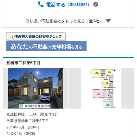
ンやその他のサービスの内容にもご満足いただき、ご納得
電話する
（通話料無料）
されるまで、お付き合いをさせていただきます。私たちが
携わる不動産ビジネスでは安全で安心な取引を実現するこ
取り扱い不動産会社をもっと見る（
全
1
社
）
とはプロとしての使命です。営業スタッフを管理職が常に
サポートする体制で、ダブルチェックはもちろん何度も報
告と確認を繰り返し、取引の安全性を追求しています。ご
覧いただきありがとうございます！
あなた
不動産
売却相場
の
の
を見る
船橋市二和東6丁目
京成松戸線 「三咲」駅 徒歩9分
千葉県船橋市二和東6丁目
2019年5月（築8年）
4LDK / 地上2階建