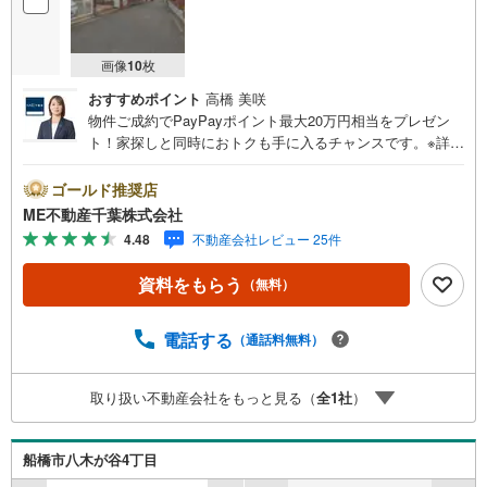
画像
10
枚
おすすめポイント
高橋 美咲
物件ご成約でPayPayポイント最大20万円相当をプレゼン
ト！家探しと同時におトクも手に入るチャンスです。※詳し
い条件は説明ページをご確認ください。『本日ご案内OK』
送迎無料！頭金なし・銀行比較＆相談可！ テレビで紹介さ
ゴールド推奨店
れた『やどかリッチ』使えます！豊かに過ごすには『イン
ME不動産千葉株式会社
テリア』家具や家電と『エクステリア』カーポートや楽し
4.48
不動産会社レビュー 25件
める庭、この充実度で変わってきます。これらを一括で購
入でき、その代金を住宅ローンに組み込むことが可能なサ
資料をもらう
（無料）
ービス、それがやどかリッチです。 頭金0円でもOK！（諸
経費含む） アフターサービス充実！「どこの銀行がいい
の？疾病ってなに？ローン組めるかな？」わからないこと
電話する
（通話料無料）
が多い家探しを丁寧にご説明致します！物件の探し方、ロ
ーンの組み方、知らないと損する税金のこと等トータルで
取り扱い不動産会社をもっと見る（
全
1
社
）
サポート致します！
船橋市八木が谷4丁目