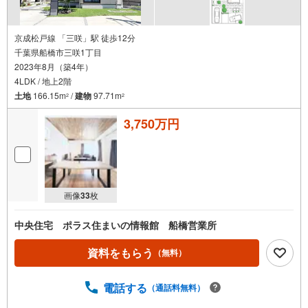
京成松戸線 「三咲」駅 徒歩12分
千葉県船橋市三咲1丁目
2023年8月（築4年）
4LDK / 地上2階
土地
166.15m
/
建物
97.71m
2
2
3,750万円
画像
33
枚
中央住宅 ポラス住まいの情報館 船橋営業所
資料をもらう
（無料）
電話する
（通話料無料）