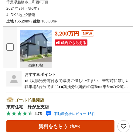
千葉県船橋市二和西2丁目
2021年3月（築6年）
4LDK / 地上2階建
土地
165.29m
/
建物
108.88m
2
2
3,200万円
NEW
成約でもらえる
画像
10
枚
おすすめポイント
●〇太陽光発電付きで環境に優しい住まい。来客時に嬉しい
駐車場3台分です〇●■築浅分譲地内の南6m×東6mの公道角
地。■家族との思い出も作れそうなウッドデッキ付き。■土
間収納がございます。
ゴールド推奨店
東海住宅 緑が丘支店
4.75
不動産会社レビュー 16件
資料をもらう
（無料）