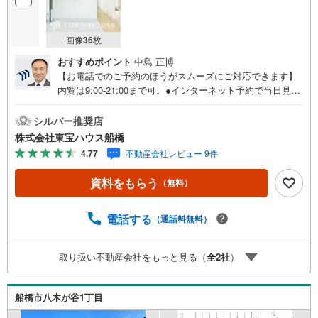
画像
36
枚
おすすめポイント
中島 正博
【お電話でのご予約のほうがスムーズにご対応できます】
内覧は9:00-21:00まで可。●インターネット予約で当日見学
が可能です●（1）［室内・現地を見学する］をクリック
（2）本日～4日以内をご希望の方は「ご要望・ご質問欄」
シルバー推奨店
に希望日時をご記入ください！《-----物件の特徴-----》◆開
株式会社東宝ハウス船橋
発分譲地内角地！本日ご見学できます◆LDK20帖超！床暖
4.77
不動産会社レビュー 9件
房付き！------《東宝ハウス船橋のこだわり》スタッフ一
同、すべてのお客様に対して、自分の家族や仲の良い友人
資料をもらう
（無料）
に対するときと同じ気持ちで接客させていただいていま
す。お客様ひとりひとりが理想の住宅と出会い、住宅ロー
ンやその他のサービスの内容にもご満足いただき、ご納得
電話する
（通話料無料）
されるまで、お付き合いをさせていただきます。私たちが
携わる不動産ビジネスでは安全で安心な取引を実現するこ
取り扱い不動産会社をもっと見る（
全
2
社
）
とはプロとしての使命です。営業スタッフを管理職が常に
サポートする体制で、ダブルチェックはもちろん何度も報
告と確認を繰り返し、取引の安全性を追求しています。ご
船橋市八木が谷1丁目
覧いただきありがとうございます！