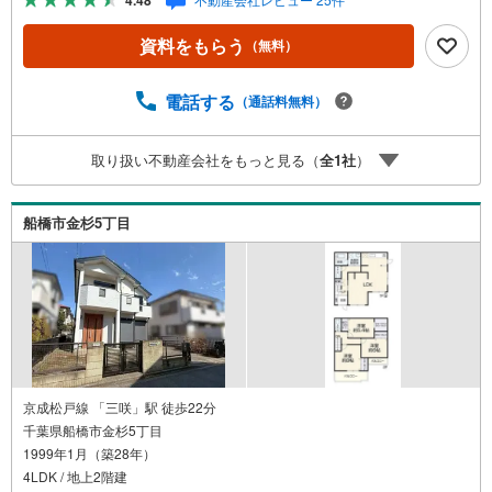
4.48
める庭、この充実度で変わってきます。これらを一括で購
入でき、その代金を住宅ローンに組み込むことが可能なサ
資料をもらう
（無料）
ービス、それがやどかリッチです。 頭金0円でもOK！（諸
経費含む） アフターサービス充実！「どこの銀行がいい
の？疾病ってなに？ローン組めるかな？」わからないこと
電話する
（通話料無料）
が多い家探しを丁寧にご説明致します！物件の探し方、ロ
ーンの組み方、知らないと損する税金のこと等トータルで
取り扱い不動産会社をもっと見る（
全
1
社
）
サポート致します！
船橋市金杉5丁目
京成松戸線 「三咲」駅 徒歩22分
千葉県船橋市金杉5丁目
1999年1月（築28年）
4LDK / 地上2階建