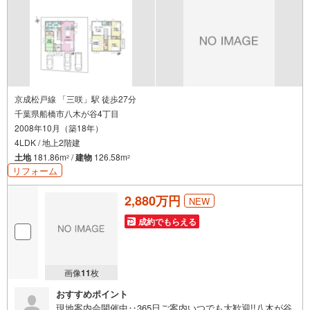
京成松戸線 「三咲」駅 徒歩27分
千葉県船橋市八木が谷4丁目
2008年10月（築18年）
4LDK / 地上2階建
土地
181.86m
/
建物
126.58m
2
2
リフォーム
2,880万円
NEW
成約でもらえる
画像
11
枚
おすすめポイント
現地案内会開催中‥365日ご案内いつでも大歓迎!!八木が谷