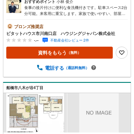
おすすめポイント
小林 俊介
食事の後片付けに便利な食洗機付きです。駐車スペース2台
分可能。来客用に重宝します。家族で使いやすい、部屋数
充実の5LDK。食料保存にも便利なパントリー付きです。■
ピタットハウスからのご紹介■当社はJR市川駅南口から徒
ブロンズ推奨店
歩1分の場所にお店がございます！営業時間内（9:00～20:0
ピタットハウス市川南口店 ハウジングジャパン株式会社
0・定休日毎週水曜日）は、下記電話フォームよりお電話を
-.--
不動産会社レビュー 2件
して頂けるとスムーズに内覧のご案内ができます。ご自宅
へお迎え・最寄駅等でお待ち合わせ、弊社へのご来社な
資料をもらう
（無料）
ど、ご相談くださいませ。ご希望があれば周辺環境、お客
様の希望に合わせた物件などもご案内をいたします。「資
料をもらう」「見学予約をする」ボタンからお問い合わせ
電話する
（通話料無料）
ください。 ■住宅ローンも各金融機関ご紹介可能です■『何
から始めて良いかわからない？』といった状態でも、お気
軽にお問い合わせください！お客様にとって一番条件の良
船橋市八木が谷4丁目
い金融機関をご紹介いたします。理想の住宅をご紹介でき
るよう、皆様のご来店を心よりお待ちしております。