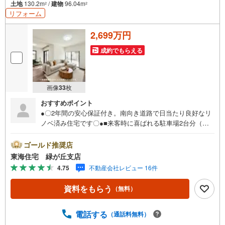
土地
130.2m
/
建物
96.04m
2
2
リフォーム
2,699万円
成約でもらえる
画像
33
枚
おすすめポイント
●〇2年間の安心保証付き。南向き道路で日当たり良好なリ
ノベ済み住宅です〇●■来客時に喜ばれる駐車場2台分（車
種による）■徒歩8分のバス停からは船橋駅へ乗り換えなし
でアクセス可能で便利です。
ゴールド推奨店
東海住宅 緑が丘支店
4.75
不動産会社レビュー 16件
資料をもらう
（無料）
電話する
（通話料無料）