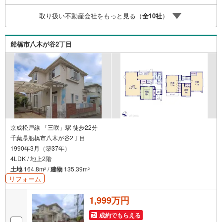
取り扱い不動産会社をもっと見る（
全
10
社
）
船橋市八木が谷2丁目
京成松戸線 「三咲」駅 徒歩22分
千葉県船橋市八木が谷2丁目
1990年3月（築37年）
4LDK / 地上2階
土地
164.8m
/
建物
135.39m
2
2
リフォーム
1,999万円
成約でもらえる