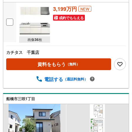
を
3,199万円
NEW
マ
イ
成約でもらえる
ペ
ー
ジ
画像
36
枚
に
保
カチタス 千葉店
存
す
資料をもらう
（無料）
る
電話する
（通話料無料）
船橋市三咲1丁目