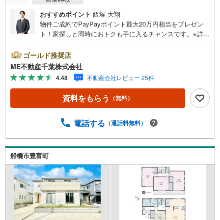
おすすめポイント
飯塚 大翔
物件ご成約でPayPayポイント最大20万円相当をプレゼン
ト！家探しと同時におトクも手に入るチャンスです。※詳し
い条件は説明ページをご確認ください。『本日ご案内OK』
送迎無料！頭金なし・銀行比較＆相談可！ テレビで紹介さ
ゴールド推奨店
れた『やどかリッチ』使えます！豊かに過ごすには『イン
ME不動産千葉株式会社
テリア』家具や家電と『エクステリア』カーポートや楽し
4.48
不動産会社レビュー 25件
める庭、この充実度で変わってきます。これらを一括で購
入でき、その代金を住宅ローンに組み込むことが可能なサ
資料をもらう
（無料）
ービス、それがやどかリッチです。 頭金0円でもOK！（諸
経費含む） アフターサービス充実！「どこの銀行がいい
の？疾病ってなに？ローン組めるかな？」わからないこと
電話する
（通話料無料）
が多い家探しを丁寧にご説明致します！物件の探し方、ロ
ーンの組み方、知らないと損する税金のこと等トータルで
サポート致します！
船橋市豊富町