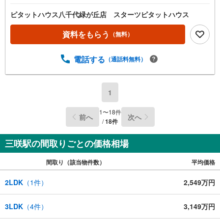
ピタットハウス八千代緑が丘店 スターツピタットハウス
資料をもらう
（無料）
電話する
（通話料無料）
1
1
〜
18
件
前へ
次へ
/
18
件
三咲駅の間取りごとの価格相場
間取り（該当物件数）
平均価格
2LDK
（
1
件）
2,549万円
3LDK
（
4
件）
3,149万円