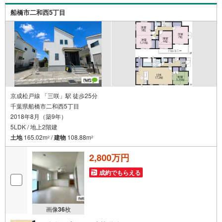
船橋市二和西5丁目
京成松戸線 「三咲」駅 徒歩25分
千葉県船橋市二和西5丁目
2018年8月（築9年）
5LDK / 地上2階建
土地
165.02m
/
建物
108.88m
2
2
2,800万円
成約でもらえる
画像
36
枚