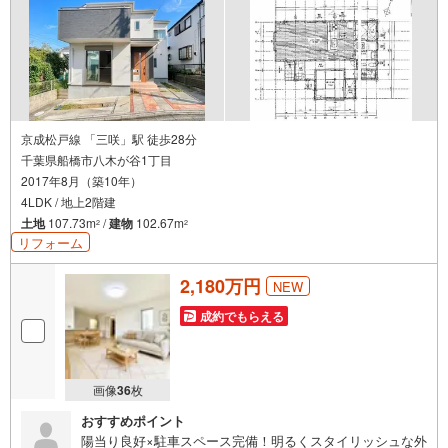
京成松戸線 「三咲」駅 徒歩28分
千葉県船橋市八木が谷1丁目
2017年8月（築10年）
4LDK / 地上2階建
土地
107.73m
/
建物
102.67m
2
2
リフォーム
2,180万円
NEW
成約でもらえる
画像
36
枚
おすすめポイント
陽当り良好×駐車スペース完備！明るくスタイリッシュな外