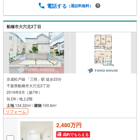
電話する
（通話料無料）
船橋市大穴北3丁目
京成松戸線 「三咲」駅 徒歩23分
千葉県船橋市大穴北3丁目
2019年9月（築7年）
3LDK / 地上2階
土地
134.32m
/
建物
100.6m
2
2
リフォーム
2,480万円
成約でもらえる