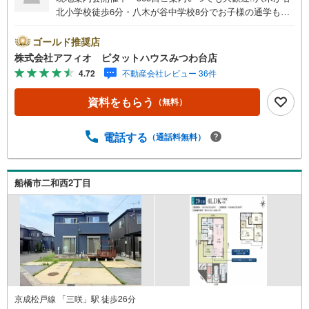
北小学校徒歩6分・八木が谷中学校8分でお子様の通学も安
心して送り出せます ■4LDK・LDK広々17.5帖■家族とお話
しながら楽しく料理できるカウンターキッチン■火を使わな
ゴールド推奨店
いから安心なIHシステムキッチン■書斎・キッズルームなど
株式会社アフィオ ピタットハウスみつわ台店
暮らしに合わせて使えるフレックスルーム■主寝室広々8.4
4.72
不動産会社レビュー 36件
帖で大きいベッドも置けます■季節ごとの衣類の整理もWIC
でラクラク■全居室2面採光につき日当たり・通風良好■嬉
資料をもらう
（無料）
しい駐車場3台分・豊富な物件数で、ご希望のお家探しが
楽々できます。・売却のご相談も秘密厳守でスピーディー
に対応。●お客様の笑顔のために。・* 千葉県の不動産の
電話する
（通話料無料）
ことなら株式会社アフィオにお任せください！● お客様の
一生の宝物になるお家探しの、心強いパートナーになれる
よう全力でサポート致します！ご見学やご相談には迅速に
船橋市二和西2丁目
ご対応致します！お気軽にお問合せ下さいませ！
京成松戸線 「三咲」駅 徒歩26分