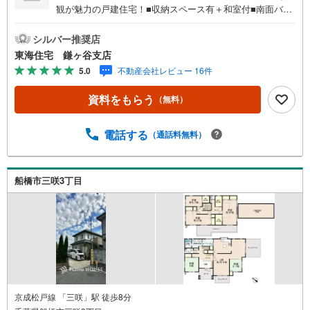
観が魅力の戸建住宅！■収納スペース有＋和室付■南面バル
コニー■対面キッチン・トイレ×2・シューズボックス■お洒
落なタイルアプローチ■住宅ご購入に関する様々なご質問な
シルバー推奨店
どお気軽にお問合せください！頭金0円からの住宅購入をサ
東海住宅 鎌ヶ谷支店
ポート！●自己資金が少ない方・自営業や勤続年数が少なく
5.0
不動産会社レビュー 16件
不安のある方、お借入れのある方等住宅ローン相談実施
中！○○現地見学・ご来店（事前にご予約ください）○○営業
資料をもらう
（無料）
時間/9:30～18:30営業時間中はお電話のお問い合わせがス
ムーズです！定休日/火曜日・水曜日所要時間のめやす■現
地物件見学（60分～）■物件探しのご相談（30分～）■資金
電話する
（通話料無料）
計画のご相談（45分～）■不動産売買のポイントと注意点
のご説明（60分～）■その他のご相談（30分～）●ご案内は
お客様のお時間のご都合に合わせて約30分位から可能で
船橋市三咲3丁目
す。明るい時間に内見をして詳しいお話は改めて夕方にな
ど臨機応変ご対応させて頂きます。
京成松戸線 「三咲」駅 徒歩8分