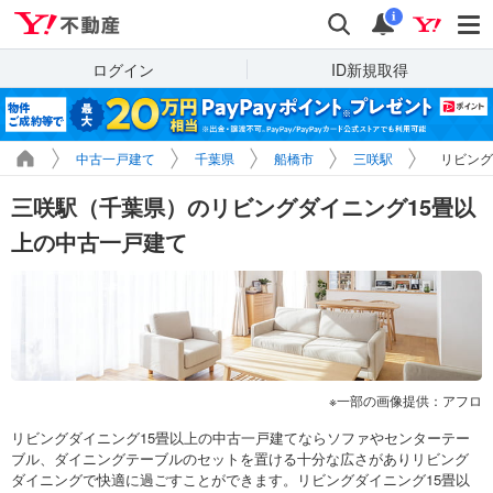
Yahoo!不動産
検索
通知
i
ログイン
ID新規取得
中古一戸建て
千葉県
船橋市
三咲駅
リビング
三咲駅（千葉県）のリビングダイニング15畳以
上の中古一戸建て
一部の画像提供：アフロ
リビングダイニング15畳以上の中古一戸建てならソファやセンターテー
ブル、ダイニングテーブルのセットを置ける十分な広さがありリビング
ダイニングで快適に過ごすことができます。リビングダイニング15畳以