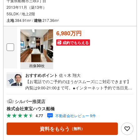
千葉県船橋市三咲3丁目
2013年11月（築13年）
5SLDK / 地上2階
土地
384.91m
/
建物
217.36m
2
2
6,980万円
成約でもらえる
画像
30
枚
おすすめポイント
佐々木 翔大
【お電話でのご予約のほうがスムーズにご対応できます】
内覧は9:00-21:00まで可。●インターネット予約で当日見学
が可能です●（1）［室内・現地を見学する］をクリック
（2）本日～4日以内をご希望の方は「ご要望・ご質問欄」
シルバー推奨店
に希望日時をご記入ください！《-----物件の特徴-----》駅徒
株式会社東宝ハウス船橋
歩8分の好立地で116坪の広々敷地！駐車4台可能なこだわ
4.77
不動産会社レビュー 9件
りの大型邸宅♪-----《東宝ハウス船橋のこだわり》スタッフ
一同、すべてのお客様に対して、自分の家族や仲の良い友
資料をもらう
（無料）
人に対するときと同じ気持ちで接客させていただいていま
す。お客様ひとりひとりが理想の住宅と出会い、住宅ロー