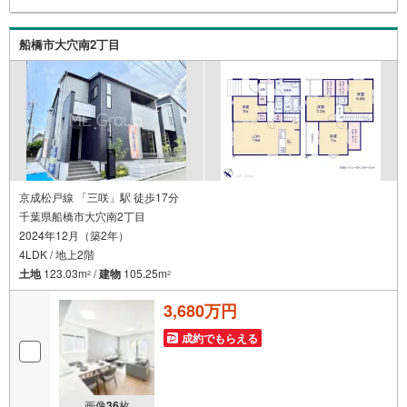
が多い家探しを丁寧にご説明致します！物件の探し方、ロ
ーンの組み方、知らないと損する税金のこと等トータルで
サポート致します！
船橋市大穴南2丁目
京成松戸線 「三咲」駅 徒歩17分
千葉県船橋市大穴南2丁目
2024年12月（築2年）
4LDK / 地上2階
土地
123.03m
/
建物
105.25m
2
2
3,680万円
成約でもらえる
画像
36
枚