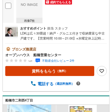
成約でもらえる
画像
7
枚
おすすめポイント
担当 スタッフ
LDKは広々30畳超！納戸・グルニエ付きで収納豊富な中古
戸建です。【営業時間 10:00～21:00】※水曜定休上記時間
はお電話が繋がりやすくなっております。ぜひお気軽にご
連絡ください！現地を見学される場合は「室内・現地を見
ブロンズ推奨店
学する（無料）」ボタンよりご希望の日時をご記入いただ
オープンハウス 船橋営業センター
けますとスムーズにご案内が可能です。◎現地のご案内に
-.--
不動産会社レビュー 2件
ついて・平日や夜遅い時間帯もご案内が可能 ※定休日を除
く・経験豊富なスタッフが物件詳細を丁寧にご説明いたし
資料をもらう
（無料）
ます。・車でご自宅や最寄り駅等、ご指定の場所まで送迎
します。・チャイルドシートのご用意ございます。◎個別F
P相談会 無料物件のご紹介だけでなく住宅ローン・資金
電話する
（通話料無料）
のご相談、まずは家探しについて話を聞きたいという方も
大歓迎です！年間8000棟以上の限定物件を発表しているオ
ープンハウスだから出会える物件が多数ございます。ぜひ
船橋市二和西4丁目
お気軽にご連絡・ご相談ください！※限定物件:当社のみ、
もしくは当社を含めた数社でのみご紹介可能なオープンハ