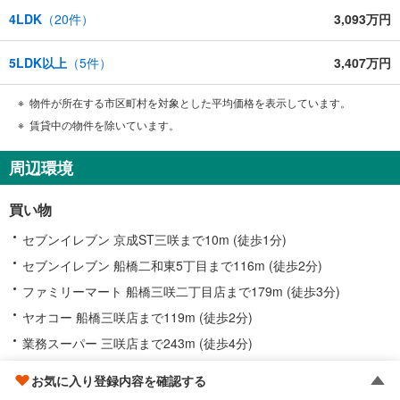
4LDK
（
20
件）
3,093万円
5LDK以上
（
5
件）
3,407万円
物件が所在する市区町村を対象とした平均価格を表示しています。
賃貸中の物件を除いています。
周辺環境
買い物
セブンイレブン 京成ST三咲まで10m (徒歩1分)
セブンイレブン 船橋二和東5丁目まで116m (徒歩2分)
ファミリーマート 船橋三咲二丁目店まで179m (徒歩3分)
ヤオコー 船橋三咲店まで119m (徒歩2分)
業務スーパー 三咲店まで243m (徒歩4分)
教育
お気に入り登録内容を確認する