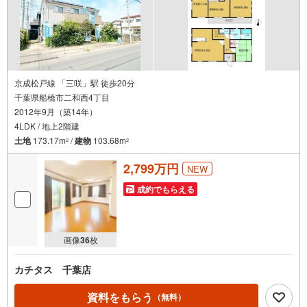
ウス・ディベロップメントの物件
京成松戸線 「三咲」駅 徒歩20分
千葉県船橋市二和西4丁目
2012年9月（築14年）
4LDK / 地上2階建
土地
173.17m
/
建物
103.68m
2
2
2,799万円
NEW
成約でもらえる
画像
36
枚
カチタス 千葉店
資料をもらう
（無料）