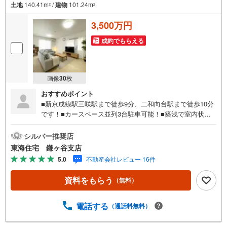
土地
140.41m
/
建物
101.24m
2
2
3,500万円
成約でもらえる
画像
30
枚
おすすめポイント
■新京成線駅三咲駅まで徒歩9分、二和向台駅まで徒歩10分
です！■カースペース並列3台駐車可能！■築浅で室内状態
良好です。■閑静な住宅街です！■各居室に収納があるため
スッキリ生活できます！
シルバー推奨店
東海住宅 鎌ヶ谷支店
5.0
不動産会社レビュー 16件
資料をもらう
（無料）
電話する
（通話料無料）