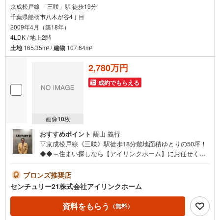
京成松戸線 「三咲」駅 徒歩19分
千葉県船橋市八木が谷4丁目
2009年4月（築18年）
4LDK / 地上2階
土地
165.35m
/
建物
107.64m
2
2
2,780万円
成約でもらえる
画像
10
枚
おすすめポイント
蔭山 義行
▽京成松戸線《三咲》駅徒歩18分敷地面積ゆとりの50坪！
◆◆～住まい探しなら【アイリンクホーム】にお任せくだ
さい～資料請求のみ大歓迎！ご案内も即日ご対応可能床暖
房ウッドデッキ全居室収納小学校460mビックエー1100m□
ブロンズ推奨店
■□現地内覧ツアー開催中!!□■□（※事前に必ずお問い合わせ
センチュリー21株式会社アイリンクホーム
くださいませ）《コース内容（所要時間）》・サクッと内
覧コース （30分～）・じっくり内覧コース （60分
資料をもらう
（無料）
～）・納得内覧コース （90分～）・まずは住宅ロ