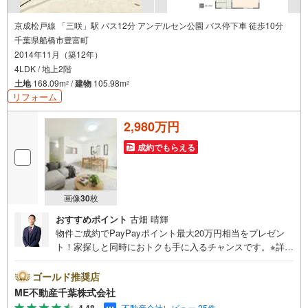
京成松戸線 「三咲」駅 バス12分 アンデルセン公園 バス停下車 徒歩10分
千葉県船橋市豊富町
2014年11月（築12年）
4LDK / 地上2階
土地
168.09m
/
建物
105.98m
2
2
リフォーム
2,980万円
成約でもらえる
画像
30
枚
おすすめポイント
古畑 晴輝
物件ご成約でPayPayポイント最大20万円相当をプレゼン
ト！家探しと同時におトクも手に入るチャンスです。※詳し
い条件は説明ページをご確認ください。『本日ご案内OK』
送迎無料！頭金なし・銀行比較＆相談可！ テレビで紹介さ
ゴールド推奨店
れた『やどかリッチ』使えます！豊かに過ごすには『イン
ME不動産千葉株式会社
テリア』家具や家電と『エクステリア』カーポートや楽し
不動産会社レビュー 25件