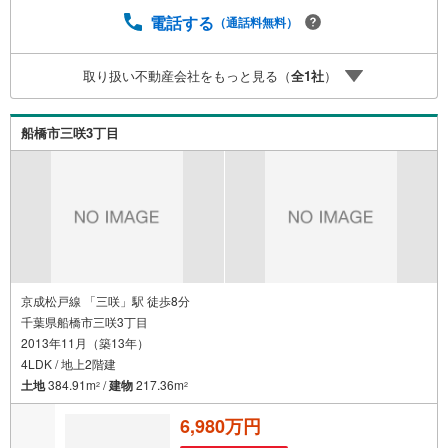
ーン相談から （30分～）【資料請求無料、お電話でのお
電話する
（通話料無料）
問い合わせ無料】お日にち:時間帯のご指定が可能です!!平
日やお仕事前・後のご内覧もお待ちしております!!ご希望の
日程、お時間をお知らせください。ご連絡を心よりお待ち
取り扱い不動産会社をもっと見る（
全
1
社
）
しております！
船橋市三咲3丁目
京成松戸線 「三咲」駅 徒歩8分
千葉県船橋市三咲3丁目
2013年11月（築13年）
4LDK / 地上2階建
土地
384.91m
/
建物
217.36m
2
2
6,980万円