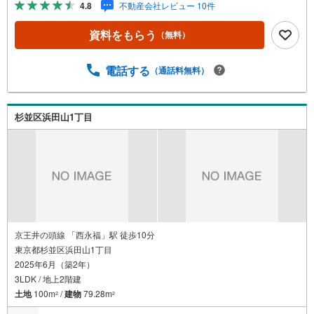
4.8
不動産会社レビュー 10件
す！◆床暖房が有り、冬でも足元快適に過ごせます！◆ク
ロス・フローリング全張り替え済み！気持ちの良い空間
資料をもらう
（無料）
に！◆外壁・屋根全面塗装済みのお住まいです！◆「松ノ
木小学校」までは徒歩約7分、子育て世帯にもおすすめ！
【営業時間 10:00～19:00】上記時間はお電話が繋がりやす
電話する
（通話料無料）
くなっております。ぜひお気軽にご連絡下さい！現地を見
学される場合は「室内・現地を見学する（無料）」ボタン
よりご希望の日時をご記入いただけますとスムーズにご案
杉並区浜田山1丁目
内が可能です。【ウィル不動産販売はここが強み】（1）住
宅ローンに精通したローン専門部署があります！（2）施工
実績多数のリフォーム部門も社内にあります！（3）定休日
なし！
京王井の頭線 「西永福」駅 徒歩10分
東京都杉並区浜田山1丁目
2025年6月（築2年）
3LDK / 地上2階建
土地
100m
/
建物
79.28m
2
2