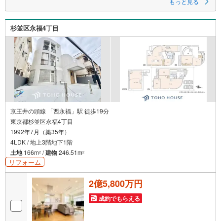
もっと見る
お電話でお問い合わせをいただくとすぐにご対応可能です。
メールをご希望の際は、「室内・現地を見学する」ボタンよりお気軽にお
問合せください。
杉並区永福4丁目
■アドキャストの特徴■
【1】毎月70組様限定！簡易ライフプラン作成
住宅購入後50年間のライフプラン＆キャッシュフロー表を作成します！
【2】当社オリジナル物件調査報告書
徹底的な近隣聞き込みを含め調査結果を説明いたします！
【3】住宅購入WEBセミナー（無料）
住宅の探し方、良い物件の見極め方、住宅ローンに関してなどWEBセミナ
ーを配信しております！
【4】キッズスペース完備
お子様にはおもちゃ、絵本などのご用意をしていますので、
京王井の頭線 「西永福」駅 徒歩19分
ご家族でのご来店をお待ちしています^^
東京都杉並区永福4丁目
1992年7月（築35年）
4LDK / 地上3階地下1階
土地
166m
/
建物
246.51m
2
2
リフォーム
2億5,800万円
成約でもらえる