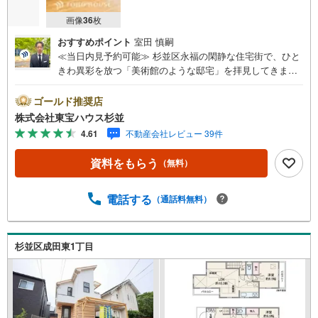
画像
36
枚
おすすめポイント
室田 慎嗣
≪当日内見予約可能≫ 杉並区永福の閑静な住宅街で、ひと
きわ異彩を放つ「美術館のような邸宅」を拝見してきまし
た。まず目を引くのは、RC造ならではの力強くも繊細な曲
線を描く外観デザインです。室内に入ると、約26帖もの
ゴールド推奨店
広々としたLDKが広がり、吹き抜けからは柔らかな陽光が
株式会社東宝ハウス杉並
降り注ぎます。特筆すべきは、アトリエやギャラリー、さ
4.61
不動産会社レビュー 39件
らには地下のホビールームまで備えた、趣味を謳歌するた
めの設計です。ライフスタイルに合わせて、絵画を飾った
資料をもらう
（無料）
り、音楽を楽しんだり、あるいは静かに読書に耽るラウン
ジとして使ったりと、住む人の感性を刺激する空間が散り
ばめられています。リフォームが完了したばかりの室内
電話する
（通話料無料）
は、新築のような心地よさと、ヴィンテージ建築のような
重厚さが同居しています。永福町駅から徒歩8分という利便
性を享受しながら、この圧倒的なプライベート空間を手に
杉並区成田東1丁目
入れられる機会はそう多くありません。ぜひ、この唯一無
二の空気感を現地でお確かめください。