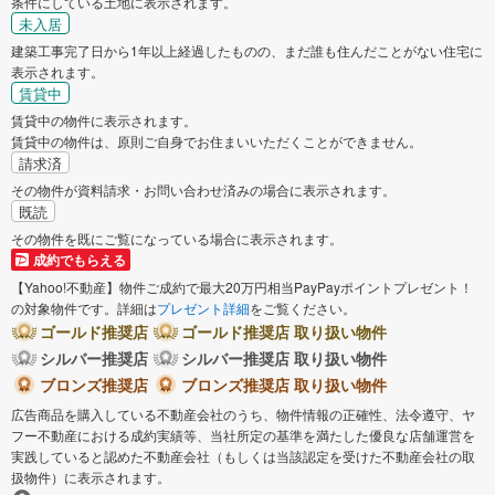
条件にしている土地に表示されます。
未入居
建築工事完了日から1年以上経過したものの、まだ誰も住んだことがない住宅に
表示されます。
賃貸中
賃貸中の物件に表示されます。
賃貸中の物件は、原則ご自身でお住まいいただくことができません。
請求済
その物件が資料請求・お問い合わせ済みの場合に表示されます。
既読
その物件を既にご覧になっている場合に表示されます。
成約でもらえる
【Yahoo!不動産】物件ご成約で最大20万円相当PayPayポイントプレゼント！
の対象物件です。詳細は
プレゼント詳細
をご覧ください。
ゴールド推奨店
ゴールド推奨店 取り扱い物件
シルバー推奨店
シルバー推奨店 取り扱い物件
ブロンズ推奨店
ブロンズ推奨店 取り扱い物件
広告商品を購入している不動産会社のうち、物件情報の正確性、法令遵守、ヤ
フー不動産における成約実績等、当社所定の基準を満たした優良な店舗運営を
実践していると認めた不動産会社（もしくは当該認定を受けた不動産会社の取
扱物件）に表示されます。