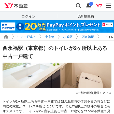
Yahoo!不動産
検索
通知
i
ログイン
ID新規取得
中古一戸建て
東京都
杉並区
西永福駅
トイレ
西永福駅（東京都）のトイレが2ヶ所以上ある
中古一戸建て
一部の画像提供：アフロ
トイレが2ヶ所以上ある中古一戸建ては朝の混雑時や体調不良の時などに
同居の家族がストレスを感じにくいです。また2階以上の物件の場合にも
オススメです。トイレが2ヶ所以上ある中古一戸建てをYahoo!不動産で見