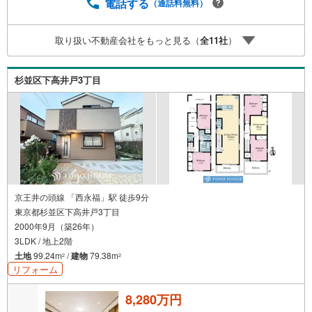
一無二の不動産をお手伝いいたします。 キッズルーム充
電話する
（通話料無料）
実・チャイルド-シートの用意もございます。 ご家族で楽し
くご検討頂けるようご案内しておりますのでぜひ、お気軽
取り扱い不動産会社をもっと見る（
全
11
社
）
にお問い合わせください。 営業時間: 9:00 - 20:00
杉並区下高井戸3丁目
京王井の頭線 「西永福」駅 徒歩9分
東京都杉並区下高井戸3丁目
2000年9月（築26年）
3LDK / 地上2階
土地
99.24m
/
建物
79.38m
2
2
リフォーム
8,280万円