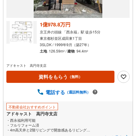
1億978.8万円
京王井の頭線 「西永福」駅 徒歩15分
東京都杉並区成田東1丁目
3SLDK / 1999年9月（築27年）
土地
126.59m
/
建物
94.4m
2
2
アドキャスト 高円寺支店
資料をもらう
（無料）
電話する
（通話料無料）
不動産会社おすすめポイント
アドキャスト 高円寺支店
・西永福利用可能
・フルリフォーム済
・4m高天井と2階リビングで開放感あるリビング
・宅配ボックス、乾太くん、浴室乾燥などの充実した設備