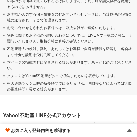
のものが同価格で建てられるとは限りません。また、建築請負会社を特定す
るものではありません。
お客様が入力する個人情報を含むお問い合わせデータは、当該物件の取扱会
社に送信され、そこで管理されます。
お問い合わせをされたお客様へは、取扱会社がご連絡いたします。
物件に関するお客様のお問い合わせについては、LINEヤフー株式会社は一切
関与いたしません。取扱会社に直接ご確認ください。
不動産購入の検討、契約にあたってはお客様ご自身が情報を確認し、各会社
より十分な説明を受け判断してください。
本ページの掲載内容は変更される場合があります。あらかじめご了承くださ
い。
クチコミはYahoo!不動産が独自で収集したものを表示しています。
朝の通勤ラッシュ時の所要時間ではありません。時間帯などによっては実際
の乗車時間と異なる場合があります。
Yahoo!不動産 LINE公式アカウント
新着物件をいち早くお届け！
友だち追加
お気に入り登録内容を確認する
便利な機能のご紹介