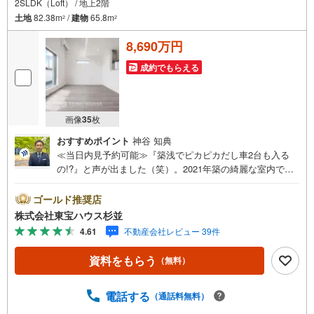
2SLDK（Loft） / 地上2階
土地
82.38m
/
建物
65.8m
2
2
8,690万円
成約でもらえる
画像
35
枚
おすすめポイント
神谷 知典
≪当日内見予約可能≫『築浅でピカピカだし車2台も入る
の!?』と声が出ました（笑）。2021年築の綺麗な室内で、1
階部分は壁造作予定となっており、2SLDKに変更予定で売
り出し中です！南向きのLDKは吹き抜けで日当たり、床暖
ゴールド推奨店
房に足を乗せたら気持ちよすぎて動けなくなりました。さ
株式会社東宝ハウス杉並
らに約6帖のロフトはまるで大人の秘密基地！見るだけでワ
4.61
不動産会社レビュー 39件
クワクが止まらない素敵な邸宅です。・未来を予測し人生
設計から始まる「未来カレンダー」のご提案。・未来に起
資料をもらう
（無料）
こるであろうご自宅リフォームをオンライン上でご提案
「ミラカレクラブ」。・不動産売却時、ご自宅を綺麗にか
つ瀟洒にさせるCG加工ホームステイジングサービス。・購
電話する
（通話料無料）
入者様へ、税理士による確定申告の無料セミナーをご招待