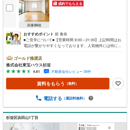
成約でもらえる
画像
36
枚
おすすめポイント
前 春奈
■ご見学について■【営業時間 9:00～21:00】上記時間はお
電話が繋がりやすくなっております。人気物件には特に問
い合わせが集中するため、お早めにお電話くださいませ。
「室内・現地を見学する」ボタンよりご予約いただくとご
ゴールド推奨店
見学がスムーズです。■ご予約に際して■日時のご希望をお
株式会社東宝ハウス杉並
伝えくださいませ。（もちろん当日でも対応可能です。）
4.61
不動産会社レビュー 39件
事前に鍵等の手配や内覧（居住中物件）の手配が必要な場
合がございますのでご容赦ください。■ミラカレCLUB■弊
資料をもらう
（無料）
社で売買されたお客様は、ミラカレCLUBに加入可能です。
10～20年後のリフォーム、保険の見直しや借り換えなど、
オンラインでやりとりができます。■FPによるファイナン
電話する
（通話料無料）
シャルライフサポート■お金のプロであるファイナンシャル
プランナーが住宅ローン、保険・税金、資産運用、相続な
どの対策をアドバイス可能です。契約前、契約後、お好き
杉並区浜田山1丁目
なタイミングがご利用可能です。■税理士による無料確定申
告セミナー■住まいをご購入になったお客様に対して、住宅