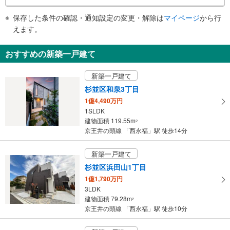
条
《多機能トイレ》
件
保存した条件の確認・通知設定の変更・解除は
マイページ
から行
・改札内
で
えます。
その他
通
・点字案内（券売機・運賃表・階段手すり）
知
おすすめの新築一戸建て
・ＡＥＤ
を
受
新築一戸建て
け
杉並区和泉3丁目
取
1億4,490万円
る
1SLDK
・
建物面積 119.55m
2
条
京王井の頭線 「西永福」駅 徒歩14分
件
を
新築一戸建て
マ
杉並区浜田山1丁目
イ
1億1,790万円
ペ
3LDK
ー
建物面積 79.28m
2
ジ
京王井の頭線 「西永福」駅 徒歩10分
に
保