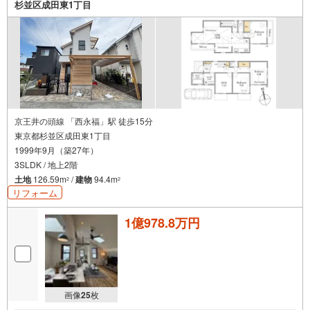
杉並区成田東1丁目
京王井の頭線 「西永福」駅 徒歩15分
東京都杉並区成田東1丁目
1999年9月（築27年）
3SLDK / 地上2階
土地
126.59m
/
建物
94.4m
2
2
リフォーム
1億978.8万円
画像
25
枚