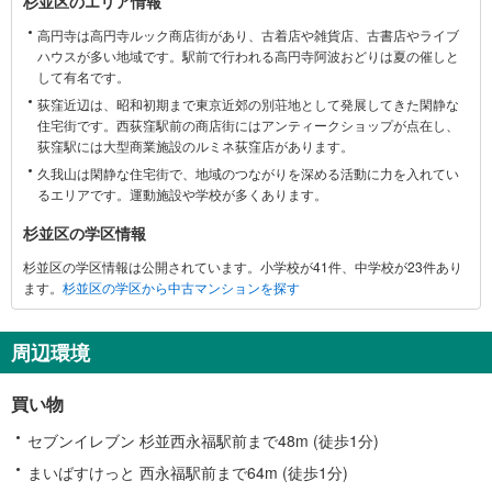
杉並区のエリア情報
並
高円寺は高円寺ルック商店街があり、古着店や雑貨店、古書店やライブ
区
ハウスが多い地域です。駅前で行われる高円寺阿波おどりは夏の催しと
に
して有名です。
関
荻窪近辺は、昭和初期まで東京近郊の別荘地として発展してきた閑静な
す
住宅街です。西荻窪駅前の商店街にはアンティークショップが点在し、
る
荻窪駅には大型商業施設のルミネ荻窪店があります。
情
久我山は閑静な住宅街で、地域のつながりを深める活動に力を入れてい
報
るエリアです。運動施設や学校が多くあります。
杉並区の学区情報
杉並区の学区情報は公開されています。小学校が41件、中学校が23件あり
ます。
杉並区の学区から中古マンションを探す
周辺環境
買い物
セブンイレブン 杉並西永福駅前まで48m (徒歩1分)
まいばすけっと 西永福駅前まで64m (徒歩1分)