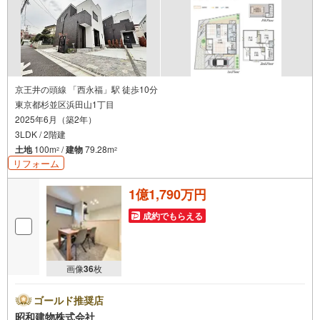
ローン控除の申告方法をご案内する無料セミナーを開催し
ています。
京王井の頭線 「西永福」駅 徒歩10分
東京都杉並区浜田山1丁目
2025年6月（築2年）
3LDK / 2階建
土地
100m
/
建物
79.28m
2
2
リフォーム
1億1,790万円
成約でもらえる
画像
36
枚
ゴールド推奨店
昭和建物株式会社