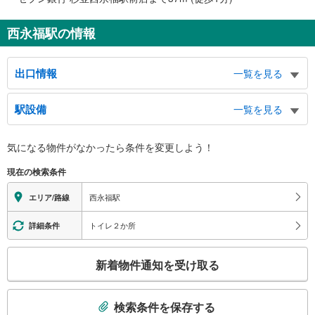
西永福駅の情報
出口情報
一覧を見る
北口
駅設備
一覧を見る
永福３・４丁目、浜田山３・４丁目、井ノ頭通り、方南通り、和田堀公園、高
千穂大学、大宮八幡宮
バリアフリー状況
南口
気になる物件がなかったら
条件を変更しよう！
※段差なしでの移動経路
永福３丁目、浜田山１丁目
（○：有り △：要駅員設備 ×：無し）
現在の検索条件
地上⇔改札⇔ホーム：○
エレベータ
西永福駅
エリア/路線
・ホーム⇔改札
・北口
トイレ２か所
詳細条件
・南口
エスカレータ
こ
新着物件通知を受け取る
・ホーム⇔改札
の
・北口
検
・南口
索
検索条件を保存する
トイレ