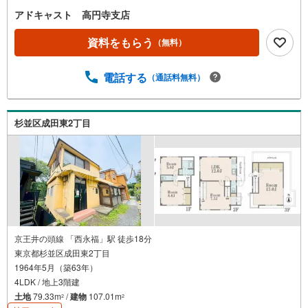
アドキャスト 高円寺支店
資料をもらう
（無料）
電話する
（通話料無料）
杉並区成田東2丁目
京王井の頭線 「西永福」駅 徒歩18分
東京都杉並区成田東2丁目
1964年5月（築63年）
4LDK / 地上3階建
土地
79.33m
/
建物
107.01m
2
2