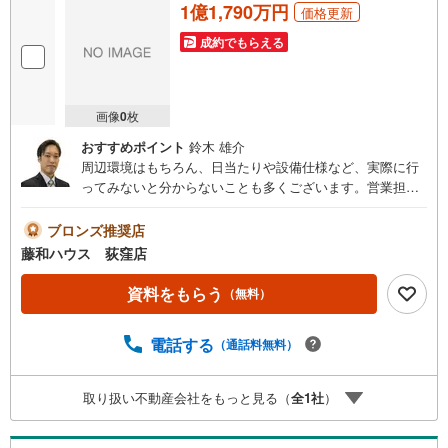
1億1,790万円
価格更新
成約でもらえる
画像
0
枚
おすすめポイント
鈴木 雄介
周辺環境はもちろん、日当たりや設備仕様など、実際に行
ってみないと分からないことも多くございます。営業担当
がご案内いたしますので、お気軽にお問い合わせくださ
い。
ブロンズ推奨店
藤和ハウス 荻窪店
資料をもらう
（無料）
電話する
（通話料無料）
取り扱い不動産会社をもっと見る（
全
1
社
）