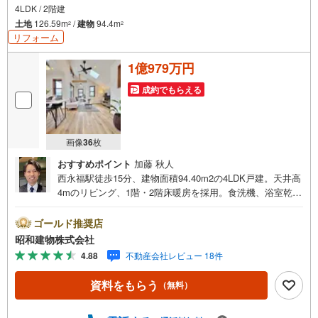
4LDK / 2階建
土地
126.59m
/
建物
94.4m
2
2
リフォーム
1億979万円
成約でもらえる
画像
36
枚
おすすめポイント
加藤 秋人
西永福駅徒歩15分、建物面積94.40m2の4LDK戸建。天井高
4mのリビング、1階・2階床暖房を採用。食洗機、浴室乾
燥、宅配BOXあり。内外装フルリフォーム済で水回り等を
交換。和田堀公園徒歩1分、小中学校も徒歩圏。 ・・・地
ゴールド推奨店
域密着昭和建物です・・・ 西荻窪に創業44年、地域密着
昭和建物株式会社
の不動産会社です。 不動産購入、買換えには、不安がつ
4.88
不動産会社レビュー 18件
きもの。 物件の選定や住宅ローンはもちろん地域密着だか
らこその情報をお伝え、ご提案いたします。 お気軽にご
資料をもらう
（無料）
相談、ご来社頂ける会社です。スタッフ一同、心よりお待
ちしております。 同じ立地、同じ建物は存在しません。唯