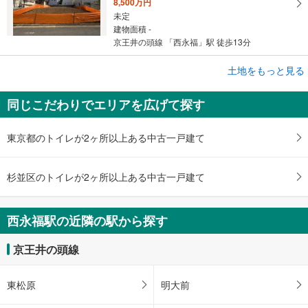
8,500万円
未定
建物面積 -
京王井の頭線 「西永福」駅 徒歩13分
成約でもらえる
土地をもっと見る
土地
同じこだわりでエリアを広げて探す
杉並区浜田山1丁目
1億5,500万円
未定
東京都のトイレが2ヶ所以上ある中古一戸建て
建物面積 -
京王井の頭線 「西永福」駅 徒歩7分
杉並区のトイレが2ヶ所以上ある中古一戸建て
西永福駅の近隣の駅から探す
京王井の頭線
東松原
明大前