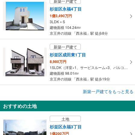
新築一戸建て
存
杉並区永福4丁目
す
1億3,490万円
る
3LDK＋S
建物面積 104.24m
2
京王井の頭線 「西永福」駅 徒歩8分
新築一戸建て
杉並区成田東1丁目
8,980万円
1SLDK（洋室×1、サービスルーム×3、バルコニー、ロフト）
建物面積 98.01m
2
京王井の頭線 「西永福」駅 徒歩19分
新築一戸建てをもっと見る
新築一戸建て
杉並区成田東1丁目
おすすめの土地
8,780万円
1SLDK
土地
建物面積 87.47m
2
京王井の頭線 「西永福」駅 徒歩19分
杉並区永福3丁目
1億200万円