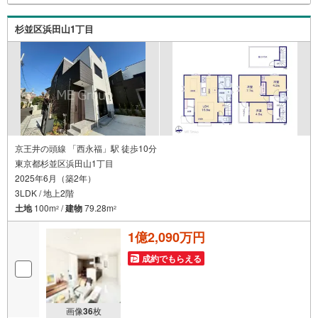
いたします。
杉並区浜田山1丁目
京王井の頭線 「西永福」駅 徒歩10分
東京都杉並区浜田山1丁目
2025年6月（築2年）
3LDK / 地上2階
土地
100m
/
建物
79.28m
2
2
1億2,090万円
成約でもらえる
画像
36
枚