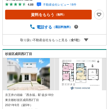
4.88
不動産会社レビュー 18件
資料をもらう
（無料）
電話する
（通話料無料）
取り扱い不動産会社をもっと見る（
全
1
社
）
杉並区成田西2丁目
京王井の頭線 「西永福」駅 徒歩18分
東京都杉並区成田西2丁目
2021年9月（築5年）