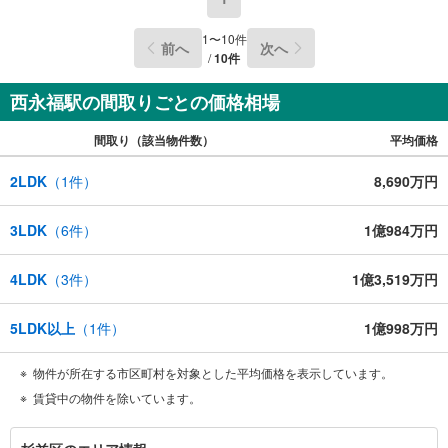
1
〜
10
件
前へ
次へ
/
10
件
西永福駅の間取りごとの価格相場
間取り（該当物件数）
平均価格
2LDK
（
1
件）
8,690万円
3LDK
（
6
件）
1億984万円
4LDK
（
3
件）
1億3,519万円
5LDK以上
（
1
件）
1億998万円
物件が所在する市区町村を対象とした平均価格を表示しています。
賃貸中の物件を除いています。
杉