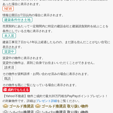
あった場合に表示されます。
NEW
情報公開日が7日以内の場合に表示されます。
建築条件付き土地
売買契約にあたって一定期間内に特定の建設会社と建築請負契約を結ぶことを
条件にしている土地に表示されます。
未入居
建築工事完了日から1年以上経過したものの、まだ誰も住んだことがない住宅に
表示されます。
賃貸中
賃貸中の物件に表示されます。
賃貸中の物件は、原則ご自身でお住まいいただくことができません。
請求済
その物件が資料請求・お問い合わせ済みの場合に表示されます。
既読
その物件を既にご覧になっている場合に表示されます。
成約でもらえる
【Yahoo!不動産】物件ご成約で最大20万円相当PayPayポイントプレゼント！
の対象物件です。詳細は
プレゼント詳細
をご覧ください。
ゴールド推奨店
ゴールド推奨店 取り扱い物件
シルバー推奨店
シルバー推奨店 取り扱い物件