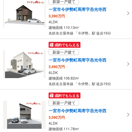
新築一戸建て
ペ
一宮市今伊勢町馬寄字呑光寺西
ー
3,390万円
ジ
4LDK
に
建物面積 110.13m
2
保
名鉄名古屋本線 「今伊勢」駅 徒歩19分
存
す
成約でもらえる
る
新築一戸建て
一宮市今伊勢町馬寄字呑光寺西
3,490万円
4LDK
建物面積 106.82m
2
名鉄名古屋本線 「今伊勢」駅 徒歩19分
成約でもらえる
新築一戸建て
一宮市今伊勢町馬寄字呑光寺西
3,590万円
4LDK
建物面積 111.78m
2