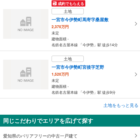
成約でもらえる
土地
一宮市今伊勢町馬寄字桑屋敷
2,370万円
未定
建物面積 -
名鉄名古屋本線 「今伊勢」駅 徒歩14分
土地
一宮市今伊勢町宮後字芝野
1,520万円
未定
建物面積 -
名鉄名古屋本線 「今伊勢」駅 徒歩9分
成約でもらえる
土地をもっと見る
土地
同じこだわりでエリアを広げて探す
一宮市瀬部字堂浦
1,400万円
未定
愛知県のバリアフリーの中古一戸建て
建物面積 -