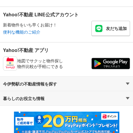
Yahoo!不動産 LINE公式アカウント
新着物件をいち早くお届け！
友だち追加
便利な機能のご紹介
Yahoo!不動産 アプリ
地図でサクッと物件探し
物件比較が手軽にできる
今伊勢駅の不動産情報を探す
暮らしのお役立ち情報
不動産・住宅
賃貸住宅
マンションカタログ
教えて！住まいの先生
新築マンション
中古マンション
新築一戸建て
中古一戸建て