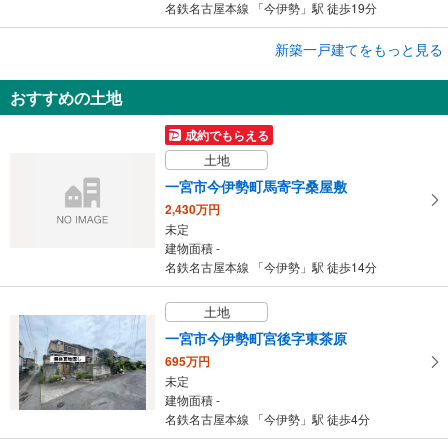
名鉄名古屋本線 「今伊勢」駅 徒歩19分
成約でもらえる
新築一戸建てをもっと見る
新築一戸建て
おすすめの土地
一宮市一色町
3,090万円
成約でもらえる
4LDK
土地
建物面積 105.29m
2
名鉄名古屋本線 「今伊勢」駅 徒歩15分
一宮市今伊勢町馬寄字桑屋敷
2,430万円
未定
建物面積 -
名鉄名古屋本線 「今伊勢」駅 徒歩14分
土地
一宮市今伊勢町宮後字東茶原
695万円
未定
建物面積 -
名鉄名古屋本線 「今伊勢」駅 徒歩4分