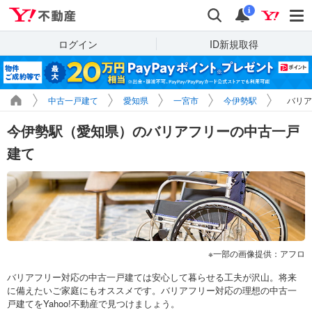
Yahoo!不動産
検索
通知
i
ログイン
ID新規取得
中古一戸建て
愛知県
一宮市
今伊勢駅
バリア
今伊勢駅（愛知県）のバリアフリーの中古一戸
建て
一部の画像提供：アフロ
バリアフリー対応の中古一戸建ては安心して暮らせる工夫が沢山。将来
に備えたいご家庭にもオススメです。バリアフリー対応の理想の中古一
戸建てをYahoo!不動産で見つけましょう。