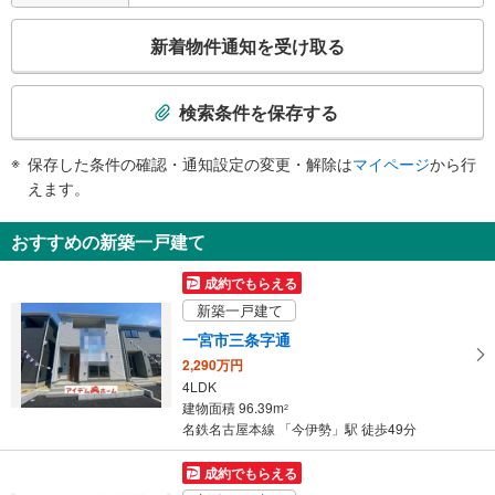
こ
新着物件通知を受け取る
の
検
索
検索条件を保存する
条
件
保存した条件の確認・通知設定の変更・解除は
マイページ
から行
で
えます。
通
知
おすすめの新築一戸建て
を
受
成約でもらえる
け
新築一戸建て
取
一宮市三条字通
る
2,290万円
・
4LDK
条
建物面積 96.39m
2
件
名鉄名古屋本線 「今伊勢」駅 徒歩49分
を
マ
成約でもらえる
イ