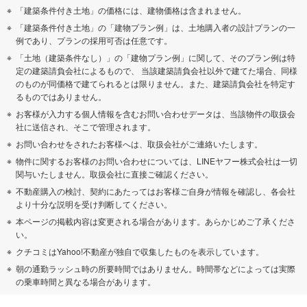
「建築条件付き土地」の価格には、建物価格は含まれません。
「建築条件付き土地」の「建物プラン例」は、土地購入者の設計プランの一
例であり、プランの採用可否は任意です。
「土地（建築条件なし）」の「建物プラン例」に関して、そのプラン例は特
定の建築請負会社によるもので、 当該建築請負会社以外で建てた場合、同様
のものが同価格で建てられるとは限りません。また、建築請負会社を特定す
るものではありません。
お客様が入力する個人情報を含むお問い合わせデータは、当該物件の取扱会
社に送信され、そこで管理されます。
お問い合わせをされたお客様へは、取扱会社がご連絡いたします。
物件に関するお客様のお問い合わせについては、LINEヤフー株式会社は一切
関与いたしません。取扱会社に直接ご確認ください。
不動産購入の検討、契約にあたってはお客様ご自身が情報を確認し、各会社
より十分な説明を受け判断してください。
本ページの掲載内容は変更される場合があります。あらかじめご了承くださ
い。
クチコミはYahoo!不動産が独自で収集したものを表示しています。
朝の通勤ラッシュ時の所要時間ではありません。時間帯などによっては実際
の乗車時間と異なる場合があります。