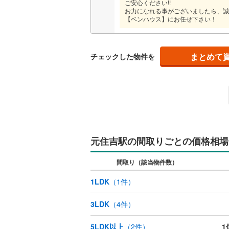
ご安心ください!!
お力になれる事がございましたら、誠
【ベンハウス】にお任せ下さい！
名古屋市
名古屋市
まとめて
チェックした物件を
京都市営
OsakaMe
OsakaMe
OsakaMe
元住吉駅の間取りごとの価格相場
福岡市地
間取り（該当物件数）
私鉄・その他
札幌市電
(
1LDK
（
1
件）
道南いさ
3LDK
（
4
件）
阿武隈急
秋田内陸
5LDK以上
（
2
件）
1