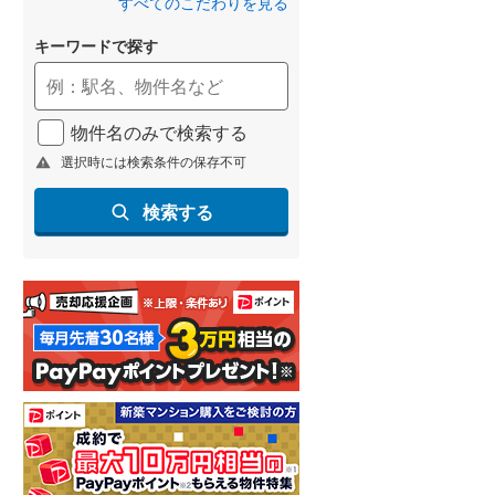
すべてのこだわりを見る
(
19
)
キーワードで探す
名古屋市営地下鉄鶴舞線
(
27
)
名古屋市営地下鉄名港線
(
7
)
物件名のみで検索する
OsakaMetro長堀鶴見緑地線
(
15
)
選択時には検索条件の保存不可
OsakaMetro谷町線
(
33
)
検索する
OsakaMetro千日前線
(
11
)
神戸市営地下鉄海岸線
(
7
)
福岡市地下鉄七隈線
(
4
)
函館市電宝来・谷地頭線
(
0
)
真岡鐵道
(
13
)
山形鉄道フラワー長井線
(
0
)
えちごトキめき鉄道妙高はねうまラ