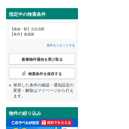
田沢湖線
(
3
)
間取り変更可能
（
0
）
指定中の検索条件
八戸線
(
2
)
3階建て以上
（
3
）
磐越西線
(
12
)
路線・駅
元住吉駅
宮崎
鹿児島
沖縄
条件
南道路
陸羽西線
(
3
)
条件をリセットする
左沢線
(
1
)
こ
小学校まで1km以内
（
1
）
津軽線
(
2
)
新着物件通知を受け取る
の
する
る
条件をリセットする
条件をリセットする
条件をリセットする
条件をリセットする
条件をリセットする
条件をリセットする
検
信越本線
(
22
)
索
検索条件を保存する
条
弥彦線
(
1
)
南道路
（
3
）
件
保存した条件の確認・通知設定の
で
総武本線
(
59
)
変更・解除は
マイページ
から行え
通
ます。
知
を
京葉線
(
5
)
受
物件の絞り込み
け
久留里線
(
22
)
取
る
山手線
(
9
)