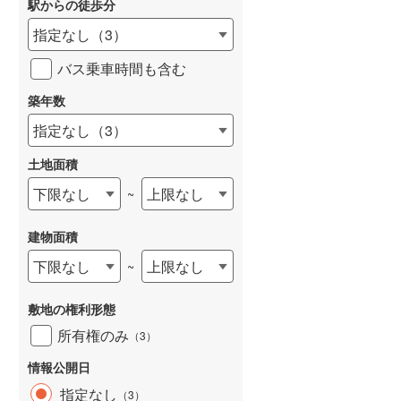
駅からの徒歩分
和歌山線
(
33
)
指定なし
（
3
）
東西線
(
7
)
バス乗車時間も含む
予讃線
(
14
)
築年数
高徳線
(
4
)
指定なし
（
3
）
牟岐線
(
0
)
土地面積
山陽本線（JR九州）
(
4
)
下限なし
上限なし
~
篠栗線
(
5
)
建物面積
指宿枕崎線
(
26
)
下限なし
上限なし
~
筑肥線
(
11
)
敷地の権利形態
久大本線
(
7
)
所有権のみ
（
3
）
日田彦山線
(
2
)
情報公開日
筑豊本線
(
14
)
指定なし
（
3
）