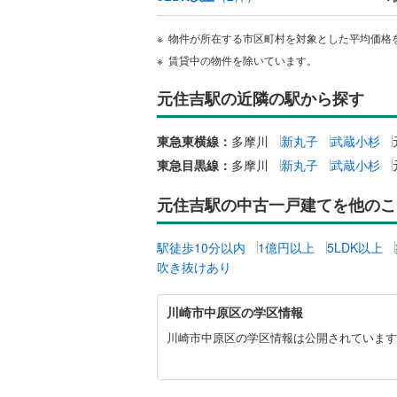
物件が所在する市区町村を対象とした平均価格
いすみ鉄
賃貸中の物件を除いています。
IGRいわ
元住吉駅の近隣の駅から探す
弘南鉄道
東急東横線：
多摩川
新丸子
武蔵小杉
由利高原
東急目黒線：
多摩川
新丸子
武蔵小杉
長野電鉄
元住吉駅の中古一戸建てを他のこ
宇都宮ラ
鹿島臨海
駅徒歩10分以内
1億円以上
5LDK以上
吹き抜けあり
小湊鐵道
(
川
上毛電気
川崎市中原区の学区情報
崎
市
川崎市中原区の学区情報は公開されています
流鉄流山
中
原
京成本線
(
区