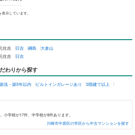
を表示しています。
道
(
4
)
北越急行ほくほく線
(
2
)
て銀河鉄道
(
1
)
青い森鉄道
(
9
)
弘南線
(
0
)
弘南鉄道大鰐線
(
1
)
元住吉
日吉
綱島
大倉山
鉄道鳥海山ろく線
(
0
)
福島交通飯坂線
(
13
)
元住吉
日吉
長野線
(
4
)
上田電鉄別所線
(
0
)
だわりから探す
イトレール
(
19
)
関東鉄道竜ケ崎線
(
4
)
鉄道大洗鹿島線
(
26
)
ひたちなか海浜鉄道湊線
(
5
)
築浅・築5年以内
ビルトインガレージあり
3階建て以上
9
)
千葉都市モノレール
(
14
)
鉄道上毛線
(
24
)
秩父鉄道
(
48
)
。小学校が17件、中学校が8件あります。
線
(
6
)
つくばエクスプレス
(
40
)
川崎市中原区の学区から中古マンションを探す
61
)
京成押上線
(
6
)