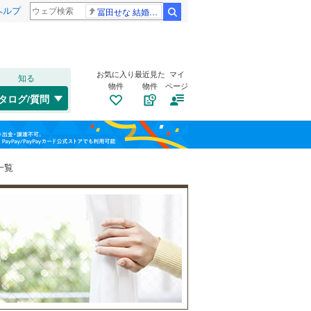
ヘルプ
冨田せな 結婚発表
検索
お気に入り
最近見た
マイ
知る
物件
物件
ページ
千歳線
(
8
)
タログ/質問
日高本線
(
2
)
福島
宗谷本線
(
5
)
(
1
)
(
3
)
(
3
)
栃木
群馬
山梨
東北本線
(
238
)
一覧
川越線
(
77
)
トイレ２か所
（
3
）
吾妻線
(
4
)
太陽光発電システム
（
1
）
日光線
(
32
)
仙石線
(
29
)
和歌山
大船渡線
(
1
)
(
1
)
(
3
)
(
3
)