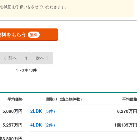
心誠意 お手伝いをさせていただきます。
営地下鉄東山線
(
29
)
名古屋市営地下鉄名城線
(
19
)
営地下鉄桜通線
(
18
)
名古屋市営地下鉄上飯田線
(
4
)
資料をもらう
無料
地下鉄烏丸線
(
37
)
京都市営地下鉄東西線
(
51
)
tro今里筋線
(
16
)
OsakaMetro御堂筋線
(
21
)
前へ
1
次へ
tro四つ橋線
(
7
)
OsakaMetro中央線
(
12
)
1
〜
3
件 /
3
件
tro堺筋線
(
9
)
神戸市営地下鉄西神・山手線
(
36
)
下鉄空港線
(
3
)
福岡市地下鉄箱崎線
(
0
)
平均価格
間取り（該当物件数）
平均価格
0
)
函館市電
(
0
)
5,080万円
2LDK
（
5
件）
6,270万円
りび鉄道
(
2
)
わたらせ渓谷鐵道
(
5
)
5,257万円
4LDK
（
2
件）
1億135万円
行
(
17
)
会津鉄道
(
1
)
縦貫鉄道
(
1
)
しなの鉄道北しなの線
(
2
)
億3,800万円