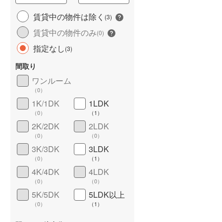
城端線
(
2
)
賃貸中の物件は除く
(
3
)
賃貸中の物件のみ
関西本線（JR西日本）
(
59
)
(
0
)
指定なし
(
3
)
大阪環状線
(
22
)
長期優良住宅
（
0
）
間取り
山陽本線（JR西日本）
(
209
)
ワンルーム
姫新線
(
43
)
（
0
）
1K/1DK
1LDK
吉備線
(
8
)
（
0
）
（
1
）
芸備線
(
6
)
2K/2DK
2LDK
（
0
）
（
0
）
詳しく見る
可部線
(
4
)
3K/3DK
3LDK
（
0
）
（
1
）
宇部線
(
3
)
4K/4DK
4LDK
山陰本線
(
69
)
（
0
）
（
0
）
5K/5DK
5LDK以上
境線
(
2
)
（
0
）
（
1
）
奈良線
(
65
)