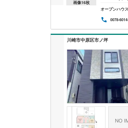
画像
16
枚
って
桜井線
(
19
オープンハウ
内・
とス
阪和線
(
48
帯も
0078-6014
説明
おおさか
す。
紹介
内子線
(
0
)
川崎市中原区市ノ坪
いと
ハウ
鳴門線
(
2
)
ださ
オー
土讃線
(
18
鹿児島本
三角線
(
9
)
長崎本線
(
佐世保線
(
豊肥本線
(
日南線
(
13