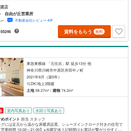
癒しの空間やゲストルームとしても重宝◆玄関にはシューズボックス付き
ッキあり
（
0
）
もスッキリ収納◆南向きのバルコニーは洗濯物もよく乾き、日当たり良好
奨店
3
)
七尾線
(
1
)
階リビングで人目を気にせずのんびりリラックス◆トイレは2ヶ所あり忙し
ル 自由が丘営業所
や来客時にも便利◆カビやニオイの発生を抑える、窓付きキッチン＆浴室
高山本線（JR西日本）
(
1
)
施工・品質・工法関連
不動産会社レビュー 4件
-.--
い焚き機能付きの浴室は節水対策に◆前面道路は約5.2m、車庫入れもスム
営業時間 10:00～19:00】上記時間はお電話が繋がりやすくなっておりま
JR西日本）
(
16
)
湖西線
(
29
)
資料をもらう
-55246
無料
震、制震構造
住宅性能評価付き
（
0
）
お気軽にご連絡下さい！現地を見学される場合はご見学予約ボタンよりご
の日時をご記入いただけますとスムーズにご案内が可能です。～住宅ロー
福知山線
(
76
)
諸費用込融資や築年数の古い物件のローンも得意としており、最適な銀行
提案します。～リフォーム～理想の間取り、テイストを作り上げられま
11
)
播但線
(
33
)
リフォームプランナーの同行も可能です。
応
)
津山線
(
6
)
東急東横線 「元住吉」駅 徒歩13分 他
ン内見(相談)可
（
2
）
IT重説可
（
1
）
神奈川県川崎市中原区井田中ノ町
)
伯備線
(
14
)
2021年9月（築5年）
ン対応とは？
1LDK/地上3階建
)
呉線
(
18
)
土地
58.27m
/
建物
74.2m
2
2
山口線
(
1
)
0
)
美祢線
(
0
)
室内写真あり
水回り写真あり
る
因美線
(
9
)
すめポイント
担当 スタッフ
ングには足元から温かな床暖房設置。シューズインクローク付きの住宅で
草津線
(
10
)
営業時間 10:00～21:00】※水曜定休上記時間はお電話が繋がりやすくな