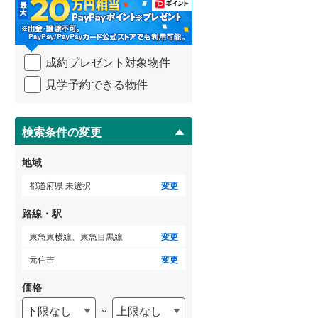
・
条
武蔵野線
(
102
)
件
を
横須賀線
(
46
)
成約プレゼント対象物件
マ
青梅線
(
21
)
イ
見学予約できる物件
ペ
小海線
(
0
)
ー
ジ
京浜東北線
(
141
)
に
検索条件の変更
保
総武線
(
58
)
存
地域
す
御殿場線
(
34
)
る
都道府県 未選択
変更
中央本線（JR東海）
(
67
)
路線・駅
太多線
(
17
)
東急東横線、東急目黒線
変更
名松線
(
0
)
元住吉
変更
東海道本線（JR西日本）
(
186
)
価格
下限なし
上限なし
~
小浜線
(
5
)