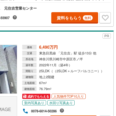
おります。ぜひお気軽にご連絡ください！現地を見学される場合は「室
)
片町線
(
90
)
ス 元住吉営業センター
現地を見学する（無料）」ボタンよりご希望の日時をご記入いただけます
ムーズにご案内が可能です。◎現地のご案内について・平日や夜遅い時間
)
関西空港線
(
3
)
ご案内が可能 ※定休日を除く・経験豊富なスタッフが物件詳細を丁寧にご
資料をもらう
-55907
無料
いたします。・車でご自宅や最寄り駅等、ご指定の場所まで送迎しま
東線
(
34
)
本四備讃線
(
1
)
・チャイルドシートのご用意ございます。◎個別FP相談会 無料物件のご
だけでなく住宅ローン・資金のご相談、まずは家探しについて話を聞きた
予土線
(
0
)
いう方も大歓迎です！年間8000棟以上の限定物件を発表しているオープン
PR
スだから出会える物件が多数ございます。ぜひお気軽にご連絡・ご相談く
徳島線
(
1
)
い！※限定物件:当社のみ、もしくは当社を含めた数社でのみご紹介可能な
6,490万円
価格
プンハウス・ディベロップメントの物件
東急目黒線 「元住吉」駅 徒歩13分 他
交通
)
土讃線
(
0
)
神奈川県川崎市中原区市ノ坪
所在地
線
(
80
)
香椎線
(
8
)
2022年11月（築4年）
築年数
2SLDK（（2SLDK＋ルーフバルコニー））
間取り
肥薩線
(
6
)
地上2階建
建物階
67m
22
)
唐津線
(
1
)
土地面積
2
76.79m
建物面積
2
3
)
大村線
(
3
)
人気物件TOP10入り
成約でもらえる
17
)
日豊本線
(
61
)
室内写真あり
水回り写真あり
0078-6014-50286
)
吉都線
(
8
)