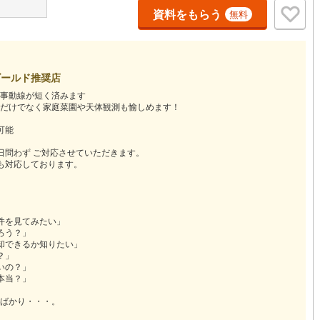
資料をもらう
2
)
宮崎空港線
(
1
)
無料
線
(
76
)
上越新幹線
(
60
)
線
(
39
)
北陸新幹線
(
64
)
ゴールド推奨店
線
(
49
)
北陸新幹線（JR西日本）
(
3
)
事動線が短く済みます
だけでなく家庭菜園や天体観測も愉しめます！
幹線
(
2
)
可能
日問わず ご対応させていただきます。
地下鉄南北線
(
5
)
札幌市営地下鉄東西線
(
4
)
も対応しております。
下鉄南北線
(
46
)
仙台市地下鉄東西線
(
15
)
ロ丸ノ内線
(
15
)
東京メトロ丸ノ内方南支線
(
1
)
件を見てみたい」
ろう？」
ロ東西線
(
16
)
東京メトロ千代田線
(
19
)
却できるか知りたい」
？」
ロ半蔵門線
(
1
)
東京メトロ南北線
(
6
)
いの？」
本当？」
線
(
7
)
都営三田線
(
7
)
ばかり・・・。
戸線
(
26
)
横浜市営地下鉄ブルーライン
(
51
)