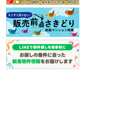
イン
(
3
)
しなの鉄道
(
11
)
津軽鉄道
(
0
)
三陸鉄道リアス線
(
3
)
仙台空港アクセス線
(
13
)
松本電鉄上高地線
(
0
)
関東鉄道常総線
(
13
)
銚子電気鉄道
(
0
)
上信電鉄上信線
(
20
)
埼玉新都市交通伊奈線
(
36
)
京成成田高速鉄道アクセス線
(
0
)
京成千葉線
(
7
)