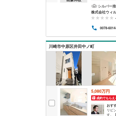
は、
ウッドデ
で靴
シルバー推
越美北線
(
◆2
株式会社ウィ
い朝
氷見線
(
0
)
構造・規模・
◆追
ーズ【
紀勢本線（
0078-6014
耐震、免
す。
希望
（
0
）
桜島線
(
6
)
ン～
をご
加古川線
(
川崎市中原区井田中ノ町
す！
オンライン対
赤穂線
(
22
オンライ
宇野線
(
13
オンライ
福塩線
(
16
岩徳線
(
2
)
5,080万円
小野田線
(
成約でもらえ
舞鶴線
(
2
)
おす
リビ
木次線
(
1
)
す。【