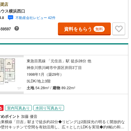
ayPayボーナスライトがもらえる「Yahoo！ 不動産 物件ご成約キャンペ
奨店
」の対象になります。「資料をもらう」「見学予約をする」ボタンからお
)
鶴見線
(
9
)
ハウス横浜西口
わせください。※必ずYahoo！ JAPAN IDでログインしてください。※Pay
不動産会社レビュー 42件
4.8
yボーナスライトは出金と譲渡はできません。有効期限は付与日から60日で
2
)
根岸線
(
21
)
ッチン
（
0
）
対面キッチン
（
2
）
ーーーーーーーーーーーーーーーーーーーーーーーーーー紹介金融機関/都
資料をもらう
-59597
無料
利率/年利 0.95％（変動金利）※上記金利は 2026年8月時点 のものであ
6
)
中央本線（JR東日本）
(
124
)
実際の適用金利は融資実行時のものとなります。金利情勢により表記の返
契約、入居関連など
と異なる場合があります。ーーーーーーーーーーーーーーーーーーーーー
15
)
八高線
(
84
)
ーー
能
（
1
）
3
)
大糸線（JR東日本）
(
3
)
東急目黒線 「元住吉」駅 徒歩28分 他
各駅停車）
(
39
)
埼京線
(
60
)
神奈川県川崎市中原区井田3丁目
1998年1月（築29年）
)
東海道本線（JR東海）
(
149
)
機あり
（
2
）
3LDK/地上3階
)
飯田線
(
45
)
土地
54.28m
/
建物
89.22m
2
2
)
高山本線（JR東海）
(
5
)
インクローゼット
床下収納
（
0
）
JR東海）
(
17
)
紀勢本線（JR東海）
(
4
)
室内写真あり
水回り写真あり
る
すめポイント
加藤 優音
博多南線
(
4
)
急東横線「日吉」駅まで徒歩約22分◆リビングは2面採光の明るく開放的な
庭
◆壁付キッチンで空間を有効活用し、広々としたLDKを実現◆約6帖の和室
R西日本）
(
0
)
北陸本線
(
1
)