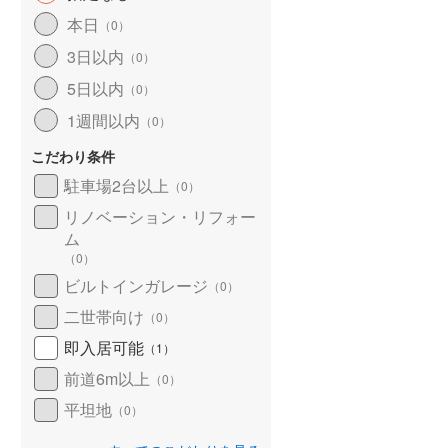
北海道新幹線
(
1
)
本日
（
0
）
3日以内
山形新幹線
(
56
)
（
0
）
5日以内
（
0
）
東海道新幹線
(
81
)
1週間以内
（
0
）
九州新幹線
(
11
)
こだわり条件
駐車場2台以上
（
0
）
リノベーション・リフォー
札幌市営地下鉄東豊線
(
2
)
ム
東京メトロ銀座線
(
3
)
（
0
）
ビルトインガレージ
（
0
）
東京メトロ日比谷線
(
11
)
二世帯向け
（
0
）
東京メトロ有楽町線
(
18
)
即入居可能
（
1
）
東京メトロ副都心線
(
24
)
前道6m以上
（
0
）
都営新宿線
(
16
)
平坦地
（
0
）
横浜市営地下鉄グリーンライン