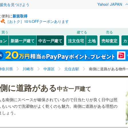
Yahoo! JAPAN
援先を見つけよう
と便利に
新規取得
［おトク］10％OFFクーポンあります
検索条件を保存しました
買う
建てる
売る
23
)
札沼線
(
4
)
リノベーション
ョン
新築一戸建て
中古一戸建て
注文住宅
土地
売却査定
カ
この検索条件の新着物件通知は、
マイページ
から設定できます。
室蘭本線
(
23
)
ション・リフォーム
築古・築30年以上
（
0
）
岩手
宮城
秋田
山形
20
)
富良野線
(
1
)
自由が丘
)
(
1
)
(
1
)
(
2
)
(
0
)
(
0
)
(
2
)
元住吉駅、南道路
神奈川
埼玉
千葉
茨城
9
)
釧網本線
(
3
)
神奈川県
川崎市
中原区
元住吉駅
南側に道路がある物件
0
)
水郡線
(
26
)
1
）
オール電化
（
1
）
長野
富山
石川
福井
側に道路がある
中古一戸建て
)
(
1
)
(
1
)
(
1
)
(
0
)
(
0
)
(
2
)
5
)
上越線
(
27
)
検索条件を保存する
台以上
（
0
）
ビルトインガレージ
（
0
）
閉じる
閉じる
お気に入りリストを見る
お気に入りリストを見る
閉じる
閉じる
岐阜
静岡
三重
入る南側にスペースが確保されているので日当たりが良く日中は照
)
水戸線
(
15
)
タ付インターホン
防犯カメラ
（
0
）
マイページ
しもいいので洗濯物がよく乾くのも魅力。南側に道路がある理想の
)
仙山線
(
31
)
けましょう。
兵庫
京都
滋賀
奈良
気仙沼線
(
2
)
)
(
1
)
(
0
)
(
0
)
(
0
)
(
0
)
(
0
)
全体