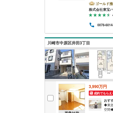
るとP
ゴールド推
ーン
南武線
(
20
株式会社東宝
キッチン
問い合
Pa
横浜線
(
11
独立型キ
す。
0078-6014
市銀行
相模線
(
10
り、
販売、価格、
済額
五日市線
(
ーー
川崎市中原区井田3丁目
即入居可
篠ノ井線
(
常磐線（
浴室
伊東線
(
20
浴室乾燥
身延線
(
71
収納
武豊線
(
14
3,990万円
ウォーク
関西本線（
成約でもらえ
（
1
）
おす
参宮線
(
0
)
◆東
バルコニー、
空間
大糸線（J
画像
36
枚