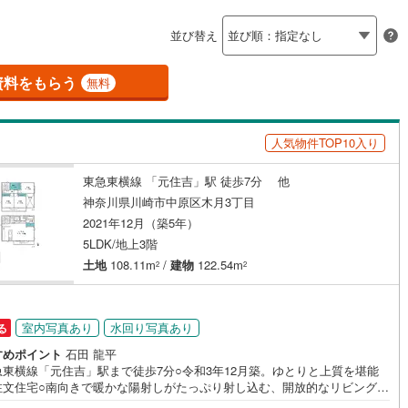
島根
岡山
広島
山口
釜石線
(
4
)
（
0
）
バリアフリー住宅
（
0
）
並び替え
花輪線
(
0
)
香川
愛媛
高知
け
（
0
）
平屋・1階建て
（
0
）
保存した条件を見る
磐越東線
(
15
)
資料をもらう
無料
ルーム（納戸）
（
1
）
佐賀
長崎
熊本
大分
陸羽東線
(
15
)
人気物件TOP10入り
23
)
米坂線
(
1
)
駅が始発駅
（
0
）
海まで2km以内
（
0
）
東急東横線 「元住吉」駅 徒歩7分 他
五能線
(
0
)
この条件で検索する
この条件で検索する
この条件で検索する
この条件で検索する
この条件で検索する
この条件で検索する
市区町村以下を選択
市区町村を選択す
駅を選択する
神奈川県川崎市中原区木月3丁目
15
)
白新線
(
10
)
2021年12月（築5年）
建ち方、日当たり
5LDK/地上3階
越後線
(
11
)
以上
（
0
）
角地
（
0
）
土地
108.11m
/
建物
122.54m
2
2
ライン（宇都宮～逗子）
湘南新宿ライン（前橋～小田原）
0
）
円
(
240
)
室内写真あり
水回り写真あり
る
)
内房線
(
68
)
すめポイント
石田 龍平
)
鹿島線
(
1
)
急東横線「元住吉」駅まで徒歩7分○令和3年12月築。ゆとりと上質を堪能
ダイニング15畳以上
注文住宅○南向きで暖かな陽射しがたっぷり射し込む、開放的なリビング空
ーーYahoo！ 不動産キャンペーン対象店舗ーーーー当店で物件を成約す
)
東海道本線
(
106
)