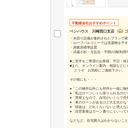
後藤寺線
(
東北新幹
不動産会社おすすめポイント
秋田新幹
ベンハウス 川崎西口支店
山陽新幹
・水回り設備が集約されたプランで家
・ルーフバルコニーでは洗濯物を干す
・床暖房標準設置
西九州新
・武蔵小杉・元住吉・平間の3駅利用
■ご見学をご希望のお客様、平日・休
地下鉄
札幌市営
■また、オンライン案内・相談などに
どうぞ お気軽にご連絡下さい。
仙台市地
その他にも・・・
東京メト
●「この物件以外にも何件か一緒に物
●「私はローンいくら借りられるのだ
東京メト
●「買替えなので、自宅がいくらで売
●「車のローンがあるけど大丈夫かな
東京メト
●「頭金は、どれくらいないと買えな
●「自営業者はローン通りにくいって
都営浅草
などなど、住宅購入はわからないこと
都営大江