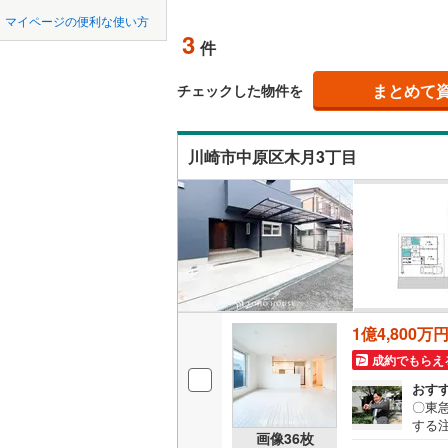
中国
鳥取
北上線
(
3
)
マイページの便利な使い方
吹き抜け
3
件
山田線
(
2
)
四国
徳島
(
6
)
二世帯向
大湊線
(
1
)
まとめて
チェックした物件を
サービス
九州・沖縄
福岡
只見線
(
1
)
川崎市中原区木月3丁目
立地
奥羽本線
(
最寄りの
男鹿線
(
0
)
0
0
0
0
0
0
該当物件
該当物件
該当物件
該当物件
該当物件
該当物件
件
件
件
件
件
件
羽越本線
(
配置、向き、
飯山線
(
2
)
前道6m
湘南新宿
平坦地
（
1億4,800万
(
172
)
成約でもらえ
外房線
(
51
LD
おす
成田線
(
26
〇東
リビング
する
画像
36
枚
（
1
）
間ーー
東金線
(
27