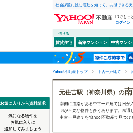
社会課題に挑む活動を知って、共感できる支
IDでもっ
ログイン
借りる
北海道
JR
北海道
函館本線
(
こだわり条件
リフォーム、
賃貸住宅
新築マンション
中古マンシ
石勝線
(
0
)
リノベー
東北
青森
（
0
）
根室本線
(
(
1
)
(
0
)
(
0
関東
東京
石北本線
(
Yahoo!不動産トップ
中古一戸建て
設備
常磐線
(
14
床暖房
（
信越・北陸
新潟
南
元住吉駅（神奈川県）の
(
6
)
(
1
)
(
1
高崎線
(
15
駐車場2
東海
愛知
お気に入りから資料請求
南側に道路がある中古一戸建ては日が
両毛線
(
78
ＴＶモニ
明が不要な物件も多くあります。風通
烏山線
(
18
気になる物件を
（
2
）
中古一戸建てをYahoo!不動産で見つ
近畿
大阪
お気に入りに
石巻線
(
7
)
(
0
)
(
0
)
(
1
追加してみましょう
間取り、居室