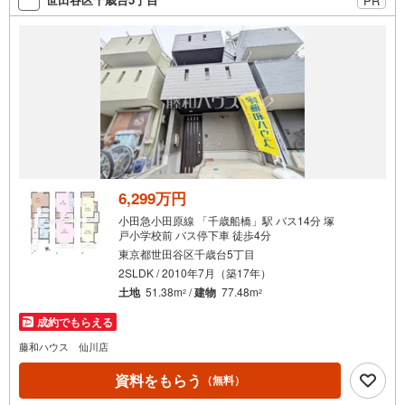
PR
【ウィル不動産販売はここが強み】（1）住宅ローンに精通
しており、社内にローン専門部署があります！（2）施工実
績多数のリフォーム部門も社内にあります！（3）定休日な
し！
6,299万円
小田急小田原線 「千歳船橋」駅 バス14分 塚
戸小学校前 バス停下車 徒歩4分
東京都世田谷区千歳台5丁目
2SLDK / 2010年7月（築17年）
土地
51.38m
/
建物
77.48m
2
2
成約でもらえる
藤和ハウス 仙川店
資料をもらう
（無料）