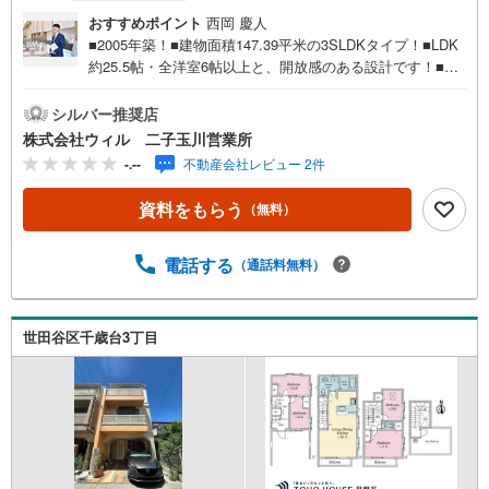
おすすめポイント
西岡 慶人
■2005年築！■建物面積147.39平米の3SLDKタイプ！■LDK
約25.5帖・全洋室6帖以上と、開放感のある設計です！■寝
室を5部屋まで確保することが可能！■全て6帖以上可能で
す！■南側は月極駐車場のため、日を遮るものがございませ
シルバー推奨店
ん！■「蘆花恒春園」、「砧公園」、「祖師谷公園」など、
株式会社ウィル 二子玉川営業所
緑の多い閑静な住宅地です！■駐車場は屋根付きの車庫スペ
-.--
不動産会社レビュー 2件
ースあり！
資料をもらう
（無料）
電話する
（通話料無料）
世田谷区千歳台3丁目