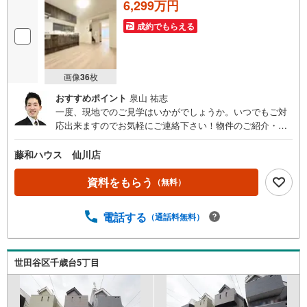
6,299万円
成約でもらえる
画像
36
枚
おすすめポイント
泉山 祐志
一度、現地でのご見学はいかがでしょうか。いつでもご対
応出来ますのでお気軽にご連絡下さい！物件のご紹介・資
金計画・メリット・デメリット全てお伝えをさせて頂きま
す。
藤和ハウス 仙川店
資料をもらう
（無料）
電話する
（通話料無料）
世田谷区千歳台5丁目