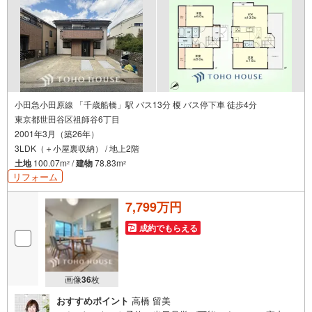
小田急小田原線 「千歳船橋」駅 バス13分 榎 バス停下車 徒歩4分
東京都世田谷区祖師谷6丁目
2001年3月（築26年）
3LDK（＋小屋裏収納） / 地上2階
土地
100.07m
/
建物
78.83m
2
2
リフォーム
7,799万円
成約でもらえる
画像
36
枚
おすすめポイント
高橋 留美