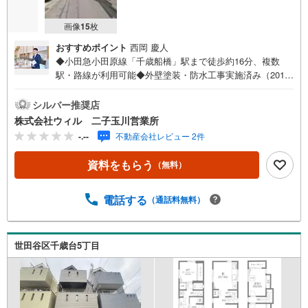
画像
15
枚
おすすめポイント
西岡 慶人
◆小田急小田原線「千歳船橋」駅まで徒歩約16分、複数
駅・路線が利用可能◆外壁塗装・防水工事実施済み（2018
年11月）◆多用途に使用可能な屋上ルーフバルコニー有り
◆2階リビングで採光とプライバシーを両立した約16帖のL
シルバー推奨店
DK◆対面式キッチンでリビングの家族を見守りながらお料
株式会社ウィル 二子玉川営業所
理が可能◆自然と会話の機会も増えるリビング階段仕様◆
-.--
不動産会社レビュー 2件
水回り設備が2階に集約し家事動線も良好◆寒い冬も足元か
ら快適な床暖房が備わった住まい（LD部分）◆全居室に収
資料をもらう
（無料）
納が備わりスッキリとした住空間◆洗濯物も乾きやすく採
光も期待できる南向きバルコニー【営業時間 10:00～19:0
0】上記時間はお電話が繋がりやすくなっております。ぜひ
電話する
（通話料無料）
お気軽にご連絡下さい！現地を見学される場合は「室内・
現地を見学する（無料）」ボタンよりご希望の日時をご記
入いただけますとスムーズにご案内が可能です。【ウィル
世田谷区千歳台5丁目
不動産販売はここが強み】（1）住宅ローンに精通してお
り、社内にローン専門部署があります！（2）施工実績多数
のリフォーム部門も社内にあります！（3）定休日なし！