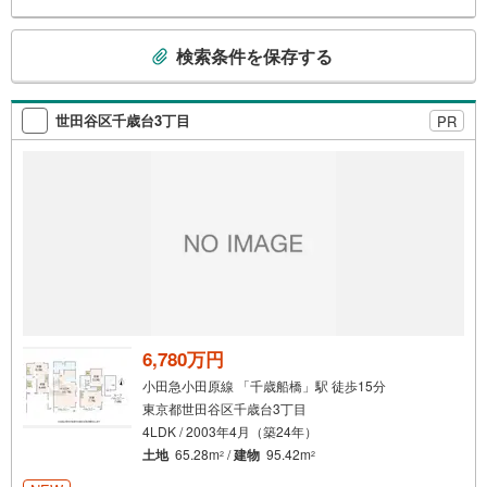
こ
検索条件を保存する
の
検
索
世田谷区千歳台3丁目
PR
条
件
で
通
知
を
受
け
取
る
6,780万円
・
小田急小田原線 「千歳船橋」駅 徒歩15分
条
東京都世田谷区千歳台3丁目
件
4LDK / 2003年4月（築24年）
を
土地
65.28m
/
建物
95.42m
2
2
マ