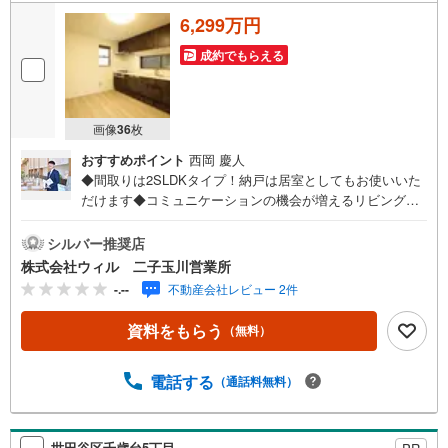
6,299万円
成約でもらえる
画像
36
枚
おすすめポイント
西岡 慶人
◆間取りは2SLDKタイプ！納戸は居室としてもお使いいた
だけます◆コミュニケーションの機会が増えるリビング階
段採用！◆各居室に収納が設けられており、お部屋のスペ
ースを有効的に使えます◆フローリング仕様で、お掃除ら
シルバー推奨店
くらくスムーズに！◆節水になり、家事の時短も助けてく
株式会社ウィル 二子玉川営業所
れる食洗機付きシステムキッチン◆浴室乾燥機・追い焚き
-.--
不動産会社レビュー 2件
機能を完備！◆お洗濯物やお布団干しにも便利なバルコニ
ー付き◆地勢は生活がしやすい平坦地となっております◆
資料をもらう
（無料）
「サミットストア千歳台店」まで徒歩約4分！日々のお買い
物も楽々◆「千歳小学校」まで徒歩約7分！【営業時間 10:
00～19:00】上記時間はお電話が繋がりやすくなっておりま
電話する
（通話料無料）
す。ぜひお気軽にご連絡下さい！現地を見学される場合は
「室内・現地を見学する（無料）」ボタンよりご希望の日
時をご記入いただけますとスムーズにご案内が可能です。
世田谷区千歳台5丁目