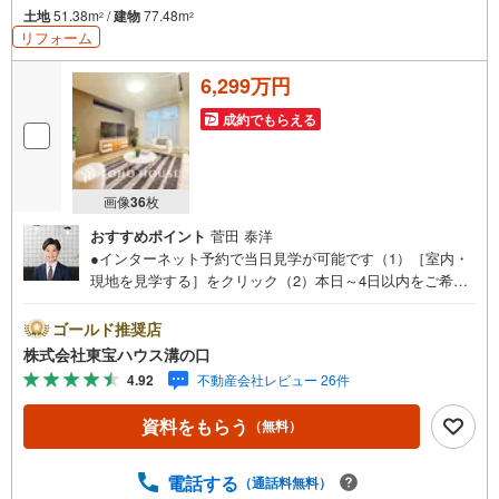
土地
51.38m
/
建物
77.48m
2
2
リフォーム
6,299万円
成約でもらえる
画像
36
枚
おすすめポイント
菅田 泰洋
●インターネット予約で当日見学が可能です（1）［室内・
現地を見学する］をクリック（2）本日～4日以内をご希望
の方は「ご要望・ご質問欄」に希望日時をご記入くださ
い！●10:00～21:00はお電話でのお問い合わせがスムーズで
ゴールド推奨店
す。【Yahoo！ 不動産キャンペーン対象店舗】当店で物件
株式会社東宝ハウス溝の口
を成約するとPayPayポイントがもらえる「Yahoo！不動産
4.92
不動産会社レビュー 26件
物件ご成約キャンペーン」の対象になります。「資料をも
らう」「見学予約をする」ボタンからお問い合わせくださ
資料をもらう
（無料）
い。※必ずYahoo！ JAPAN IDでログインしてください。※P
ayPayポイントは出金と譲渡はできません。たくさんのお
客様からのお言葉に感謝してこれからも楽しく素敵なお家
電話する
（通話料無料）