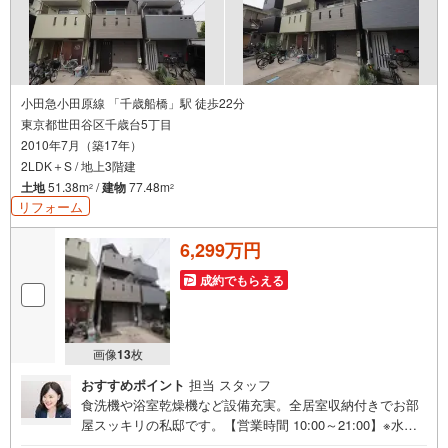
小田急小田原線 「千歳船橋」駅 徒歩22分
東京都世田谷区千歳台5丁目
2010年7月（築17年）
2LDK＋S / 地上3階建
土地
51.38m
/
建物
77.48m
2
2
リフォーム
6,299万円
成約でもらえる
画像
13
枚
おすすめポイント
担当 スタッフ
食洗機や浴室乾燥機など設備充実。全居室収納付きでお部
屋スッキリの私邸です。【営業時間 10:00～21:00】※水曜
定休上記時間はお電話が繋がりやすくなっております。ぜ