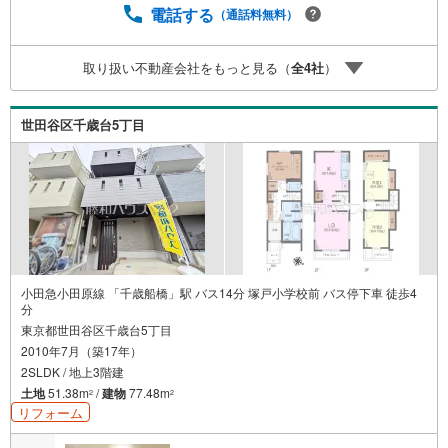
電話する
（通話料無料）
取り扱い不動産会社をもっと見る（
全
4
社
）
世田谷区千歳台5丁目
小田急小田原線 「千歳船橋」駅 バス14分 塚戸小学校前 バス停下車 徒歩4
分
東京都世田谷区千歳台5丁目
2010年7月（築17年）
2SLDK / 地上3階建
土地
51.38m
/
建物
77.48m
2
2
リフォーム