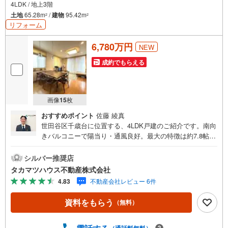
4LDK / 地上3階
土地
65.28m
/
建物
95.42m
2
2
リフォーム
6,780万円
NEW
成約でもらえる
画像
15
枚
おすすめポイント
佐藤 綾真
世田谷区千歳台に位置する、4LDK戸建のご紹介です。南向
きバルコニーで陽当り・通風良好。最大の特徴は約7.8帖の
広々ルーフバルコニー！プライベートなアウトドア空間と
して多目的に楽しめます。2階LDKは約16.7帖あり、足元か
シルバー推奨店
ら温まる床暖房を完備。全居室収納付きで部屋もすっきり
タカマツハウス不動産株式会社
保てます。2018年には外壁塗装・防水工事を実施済みで、
4.83
不動産会社レビュー 6件
メンテナンスも行き届いています。「希望丘南公園」徒歩1
分、「船橋小学校」徒歩4分と、子育てファミリーに嬉しい
資料をもらう
（無料）
環境が整っています。ユニクロやコンビニも近くで利便性
も高い立地です。
（通話料無料）