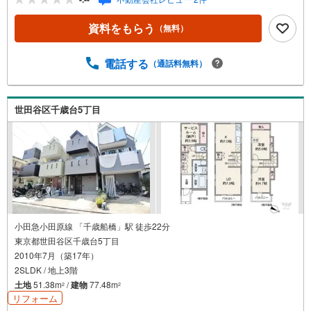
ーホン付きで、防犯面も心強いですね◆トイレが2ヶ所ある
ので、朝の忙しい時間もスムーズに準備できます◆前面道
資料をもらう
（無料）
路は開放的な幅約5mで、お車の出し入れもスムーズ◆ビル
トイン車庫で雨の日の乗り降りもラクラク【営業時間 10:0
0～19:00】上記時間はお電話が繋がりやすくなっておりま
電話する
（通話料無料）
す。ぜひお気軽にご連絡下さい！現地を見学される場合は
「室内・現地を見学する（無料）」ボタンよりご希望の日
時をご記入いただけますとスムーズにご案内が可能です。
世田谷区千歳台5丁目
【ウィル不動産販売はここが強み】（1）住宅ローンに精通
しており、社内にローン専門部署があります！（2）施工実
績多数のリフォーム部門も社内にあります！（3）定休日な
し！
小田急小田原線 「千歳船橋」駅 徒歩22分
東京都世田谷区千歳台5丁目
2010年7月（築17年）
2SLDK / 地上3階
土地
51.38m
/
建物
77.48m
2
2
リフォーム