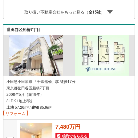
探しをお約束します。お家探しを始めてみようと思われた
らまずは、お気軽に東宝ハウス溝の口に相談してみません
取り扱い不動産会社をもっと見る（
全
15
社
）
か？何も決まっていなくて大丈夫！まずはお客様の夢をお
聞かせ下さい！未来の「不安」を「安心」に変える「未来
カレンダー」もご来店時に好評です。スタッフ一同いつで
世田谷区船橋7丁目
もお客様のお問合せをお待ちしております。
小田急小田原線 「千歳船橋」駅 徒歩17分
東京都世田谷区船橋7丁目
2008年5月（築19年）
3LDK / 地上3階
土地
57.26m
/
建物
85.9m
2
2
リフォーム
7,480万円
成約でもらえる