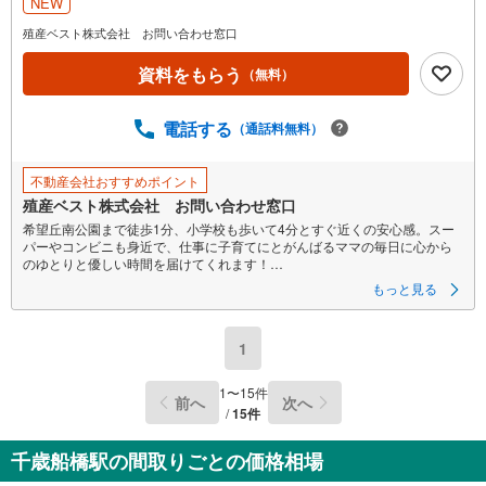
NEW
イ
ペ
殖産ベスト株式会社 お問い合わせ窓口
ー
資料をもらう
（無料）
ジ
に
電話する
保
（通話料無料）
存
す
不動産会社おすすめポイント
る
殖産ベスト株式会社 お問い合わせ窓口
希望丘南公園まで徒歩1分、小学校も歩いて4分とすぐ近くの安心感。スー
パーやコンビニも身近で、仕事に子育てにとがんばるママの毎日に心から
のゆとりと優しい時間を届けてくれます！
もっと見る
「ただいま」が、もっと楽しみになる場所に
～スタッフが見つけた、この物件の住みたいポイント～
1
■小学校まで徒歩4分。警察署も近くて子育て世帯も安心です
■ユニクロやスーパーが近くて毎日が暮らしやすい住環境
■周辺はフラットな地勢で自転車での移動がしやすい
1
〜
15
件
前へ
次へ
/
15
件
この街と歩んで、30年
私たちがご紹介したいのは、家そのものだけでなく、
千歳船橋駅の間取りごとの価格相場
これから皆さんが過ごす「この街でのまいにち」。