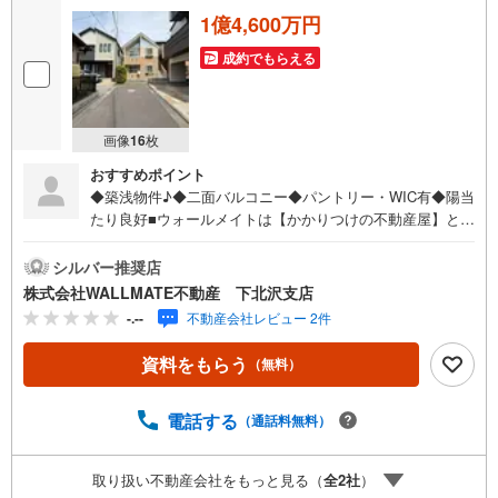
1億4,600万円
成約でもらえる
画像
16
枚
おすすめポイント
◆築浅物件♪◆二面バルコニー◆パントリー・WIC有◆陽当
たり良好■ウォールメイトは【かかりつけの不動産屋】とし
て 徹底的にまで顧客主義を貫く事をお約束いたします ■都
心エリアに特化した情報網を駆使し、最良の不動産をご提
シルバー推奨店
案 ■住宅ローンシュミレーション無料相談会 毎日随時開
株式会社WALLMATE不動産 下北沢支店
催中 ■ウォールメイトオリジナルの住宅購入・住替え等に
-.--
不動産会社レビュー 2件
ついて 分かりやすく解説したガイドブックをご希望者様に
【無料プレゼント】
資料をもらう
（無料）
電話する
（通話料無料）
取り扱い不動産会社をもっと見る（
全
2
社
）