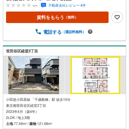
-.--
不動産会社レビュー 4件
資料をもらう
（無料）
電話する
（通話料無料）
世田谷区経堂3丁目
小田急小田原線 「千歳船橋」駅 徒歩10分
東京都世田谷区経堂3丁目
2023年4月（築4年）
2LDK / 地上3階
土地
77.49m
/
建物
121.68m
2
2