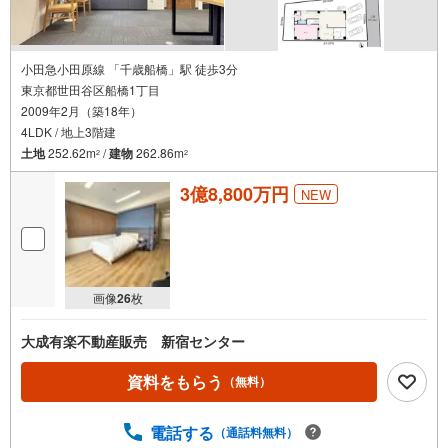
小田急小田原線 「千歳船橋」駅 徒歩3分
東京都世田谷区船橋1丁目
2009年2月（築18年）
4LDK / 地上3階建
土地
252.62m
/
建物
262.86m
2
2
3億8,800万円
NEW
画像
26
枚
大成有楽不動産販売 新宿センター
資料をもらう
（無料）
電話する
（通話料無料）