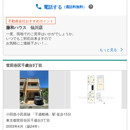
電話する
（通話料無料）
不動産会社おすすめポイント
藤和ハウス 仙川店
一度、現地でのご見学はいかがでしょうか。
いつでもご対応出来ますので
お気軽にご連絡下さい！
物件のご紹介・資金計画・メリット・デメリット
もっと見る
全てお伝えをさせて頂きます。
世田谷区千歳台3丁目
小田急小田原線 「千歳船橋」駅 徒歩15分
東京都世田谷区千歳台3丁目
2003年4月（築24年）