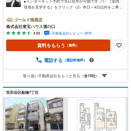
●インターネット予約で当日見学が可能です（1）［室内・
現地を見学する］をクリック（2）本日～4日以内をご希望
の方は「ご要望・ご質問欄」に希望日時をご記入くださ
い！●10:00～21:00はお電話でのお問い合わせがスムーズで
ゴールド推奨店
す。【Yahoo！ 不動産キャンペーン対象店舗】当店で物件
株式会社東宝ハウス溝の口
を成約するとPayPayポイントがもらえる「Yahoo！不動産
4.92
不動産会社レビュー 26件
物件ご成約キャンペーン」の対象になります。「資料をも
らう」「見学予約をする」ボタンからお問い合わせくださ
資料をもらう
（無料）
い。※必ずYahoo！ JAPAN IDでログインしてください。※P
ayPayポイントは出金と譲渡はできません。たくさんのお
客様からのお言葉に感謝してこれからも楽しく素敵なお家
電話する
（通話料無料）
探しをお約束します。お家探しを始めてみようと思われた
らまずは、お気軽に東宝ハウス溝の口に相談してみません
取り扱い不動産会社をもっと見る（
全
15
社
）
か？何も決まっていなくて大丈夫！まずはお客様の夢をお
聞かせ下さい！未来の「不安」を「安心」に変える「未来
カレンダー」もご来店時に好評です。スタッフ一同いつで
世田谷区船橋7丁目
もお客様のお問合せをお待ちしております。