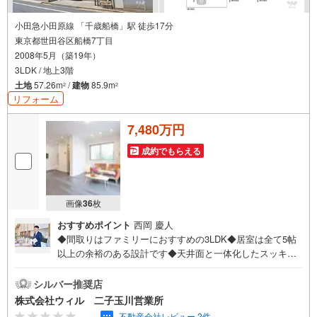
小田急小田原線 「千歳船橋」駅 徒歩17分
東京都世田谷区船橋7丁目
2008年5月（築19年）
3LDK / 地上3階
土地
57.26m
/
建物
85.9m
2
2
リフォーム
7,480万円
成約でもらえる
画像
36
枚
おすすめポイント
西岡 慶人
◆間取りはファミリーにおすすめの3LDK◆居室は全て5帖
以上の余裕のある設計です◆天井面と一体化したスッキリ
としたデザインのダウンライトを設置◆キッチンは開放感
を演出してくれる対面タイプが採用されています◆LDKは
シルバー推奨店
人目が気になりにくい2階に設けられ、のんびりお過ごしい
株式会社ウィル 二子玉川営業所
ただけます◆来客を一目で確認できるモニター付きインタ
-.--
不動産会社レビュー 2件