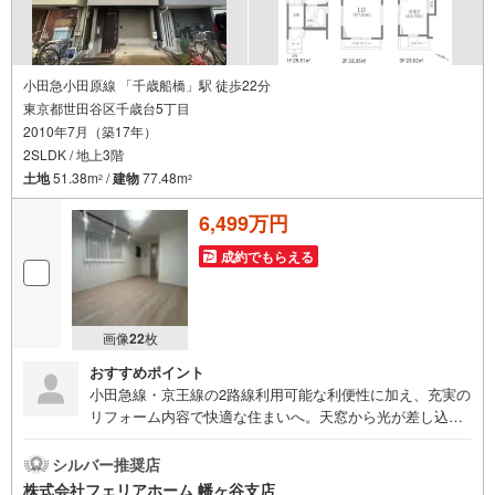
小田急小田原線 「千歳船橋」駅 徒歩22分
東京都世田谷区千歳台5丁目
2010年7月（築17年）
2SLDK / 地上3階
土地
51.38m
/
建物
77.48m
2
2
6,499万円
成約でもらえる
画像
22
枚
おすすめポイント
小田急線・京王線の2路線利用可能な利便性に加え、充実の
リフォーム内容で快適な住まいへ。天窓から光が差し込む
明るい室内と、サービスルーム付きの2SLDKプランで、フ
ァミリーにもおすすめの一棟です！
シルバー推奨店
株式会社フェリアホーム 幡ヶ谷支店