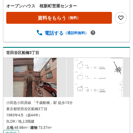
ひお気軽にご連絡ください！現地を見学される場合は「室
オープンハウス 桜新町営業センター
内・現地を見学する（無料）」ボタンよりご希望の日時を
ご記入いただけますとスムーズにご案内が可能です。◎現
資料をもらう
（無料）
地のご案内について・平日や夜遅い時間帯もご案内が可
能 ※定休日を除く・経験豊富なスタッフが物件詳細を丁寧
電話する
（通話料無料）
にご説明いたします。・車でご自宅や最寄り駅等、ご指定
の場所まで送迎します。・チャイルドシートのご用意ござ
います。◎個別FP相談会 無料物件のご紹介だけでなく住
宅ローン・資金のご相談、まずは家探しについて話を聞き
世田谷区船橋3丁目
たいという方も大歓迎です！年間8000棟以上の限定物件を
発表しているオープンハウスだから出会える物件が多数ご
ざいます。ぜひお気軽にご連絡・ご相談ください！※限定物
件:当社のみ、もしくは当社を含めた数社でのみご紹介可能
なオープンハウス・ディベロップメントの物件
小田急小田原線 「千歳船橋」駅 徒歩13分
東京都世田谷区船橋3丁目
1983年4月（築44年）
3LDK / 地上3階建
土地
48.98m
/
建物
73.37m
2
2