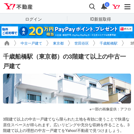
Yahoo!不動産
検索
通知
i
ログイン
ID新規取得
中古一戸建て
東京都
世田谷区
千歳船橋駅
3
千歳船橋駅（東京都）の3階建て以上の中古一
戸建て
一部の画像提供：アフロ
3階建て以上の中古一戸建てなら限られた土地を有効に使うことで快適な
居住スペースが得られます。広いリビングや充分な収納を作ることも。3
階建て以上の理想の中古一戸建てをYahoo!不動産で見つけましょう。