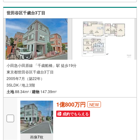
世田谷区千歳台3丁目
小田急小田原線 「千歳船橋」駅 徒歩19分
東京都世田谷区千歳台3丁目
2005年7月（築22年）
3SLDK / 地上3階
土地
88.34m
/
建物
147.39m
2
2
1億800万円
NEW
成約でもらえる
画像
7
枚