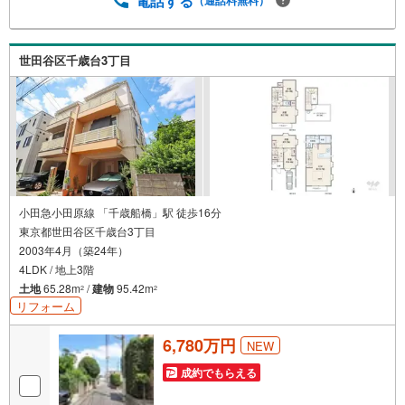
電話する
世田谷区千歳台3丁目
小田急小田原線 「千歳船橋」駅 徒歩16分
東京都世田谷区千歳台3丁目
2003年4月（築24年）
4LDK / 地上3階
土地
65.28m
/
建物
95.42m
2
2
リフォーム
6,780万円
NEW
成約でもらえる