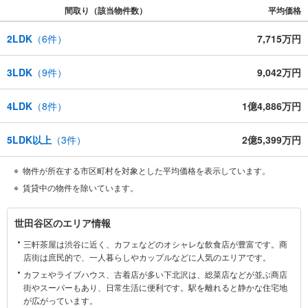
陽当たりの良さも、坂道のちょっとした大変さも、
間取り（該当物件数）
平均価格
街の素顔をまるごと、正直にお話しします。
予算のこと、これからのこと。
2LDK
（
6
件）
7,715万円
小さな不安もお気軽にお聞かせください。
家族の「いいな」を一緒に育てていきましょう。
3LDK
（
9
件）
9,042万円
4LDK
（
8
件）
1億4,886万円
5LDK以上
（
3
件）
2億5,399万円
物件が所在する市区町村を対象とした平均価格を表示しています。
賃貸中の物件を除いています。
世
世田谷区のエリア情報
田
三軒茶屋は渋谷に近く、カフェなどのオシャレな飲食店が豊富です。商
谷
店街は庶民的で、一人暮らしやカップルなどに人気のエリアです。
区
カフェやライブハウス、古着店が多い下北沢は、総菜店などが並ぶ商店
に
街やスーパーもあり、日常生活に便利です。駅を離れると静かな住宅地
関
が広がっています。
す