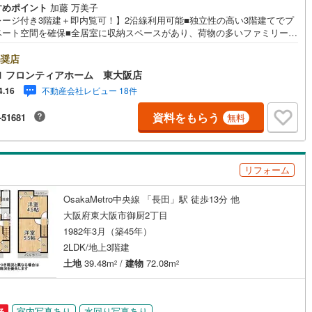
すめポイント
加藤 万美子
片町線
(
153
)
レージ付き3階建＋即内覧可！】2沿線利用可能■独立性の高い3階建てでプ
ベート空間を確保■全居室に収納スペースがあり、荷物の多いファミリーで
)
関西空港線
(
0
)
心■会話が弾むリビング階段設計 特徴・自然光が入る明るい手元！換気も
ーズにできる窓のある快適キッチン・2階と3階にバルコニーがあり洗濯物
奨店
東線
(
111
)
本四備讃線
(
0
)
干しも快適・浴室に窓があり自然換気がしやすく湿気対策も行えます・お
1 フロンティアホーム 東大阪店
け前の身支度に重宝する独立洗面台を採用 立地・玉川小学校まで徒歩約9
不動産会社レビュー 18件
4.16
予土線
(
1
)
川中学校まで徒歩約17分 弊社が選ばれる理由 1.お金の扱い方のプロ、フ
ナンシャルプランナーが資金計画をサポート！2.買い替えなどにも対応で
資料をもらう
-51681
無料
徳島線
(
0
)
売却専門チームあり！3.たくさんの銀行と繋がりがあるため、最も低金利
るように審査が可能！4.物件のお引渡し後に必要になったお家のリフォー
弊社のリフォームプランナーがご提案！弊社は専門家同士が連携をとって
土讃線
(
0
)
ため、より多くの知見がございますお気軽にお問合せください！
リフォーム
線
(
20
)
香椎線
(
4
)
肥薩線
(
2
)
OsakaMetro中央線 「長田」駅 徒歩13分 他
大阪府東大阪市御厨2丁目
2
)
唐津線
(
1
)
1982年3月（築45年）
2LDK/地上3階建
0
)
大村線
(
0
)
土地
39.48m
/
建物
72.08m
2
2
3
)
日豊本線
(
19
)
吉都線
(
0
)
室内写真あり
水回り写真あり
る