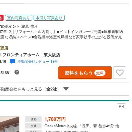
営地下鉄東山線
(
36
)
名古屋市営地下鉄名城線
(
33
)
室内写真あり
水回り写真あり
る
すめポイント
瀧原 佑月
営地下鉄桜通線
(
34
)
名古屋市営地下鉄上飯田線
(
1
)
和7年12月リフォーム＋即内覧可】■ビルトインガレージ完備■屋根裏収納
豊富な収納スペース■食洗機や浴室乾燥機など家事効率の上がる設備が充実
地下鉄烏丸線
(
38
)
京都市営地下鉄東西線
(
50
)
宮小学校まで徒歩約6分と安心の環境 特徴・全居室6帖以上のゆとりある間
・浄水器を備えたシステムキッチン・雨の日も安心な浴室乾燥機付き・2面
奨店
tro今里筋線
(
108
)
OsakaMetro御堂筋線
(
65
)
につき通風・採光良好・木・鉄筋コンクリート造の堅牢な建物 リフォーム
1 フロンティアホーム 東大阪店
・キッチン新調・浴室新調・洗面台新調・トイレ新調・フローリング張替
tro四つ橋線
(
53
)
OsakaMetro中央線
(
63
)
不動産会社レビュー 18件
4.16
クロス張替え・ハウスクリーニング 立地・東大阪市立北宮小学校まで徒歩
・東大阪市立盾津東中学校まで徒歩約11分 弊社が選ばれる理由 1.お金の
tro堺筋線
(
33
)
神戸市営地下鉄西神・山手線
(
20
)
資料をもらう
-51681
無料
方のプロ、ファイナンシャルプランナーが資金計画をサポート！2.買い替
どにも対応できる売却専門チームあり！3.たくさんの銀行と繋がりがある
下鉄空港線
(
5
)
福岡市地下鉄箱崎線
(
0
)
、最も低金利になるように審査が可能！弊社は専門家同士が連携をとって
不動産会社をもっと見る（
全
2
社
）
ため、より多くの知見がございますお気軽にお問合せください！
0
)
函館市電
(
1
)
PR
りび鉄道
(
0
)
わたらせ渓谷鐵道
(
0
)
1,780万円
行
(
0
)
会津鉄道
(
1
)
価格
OsakaMetro中央線 「長田」駅 徒歩45分 他
交通
縦貫鉄道
(
0
)
しなの鉄道北しなの線
(
0
)