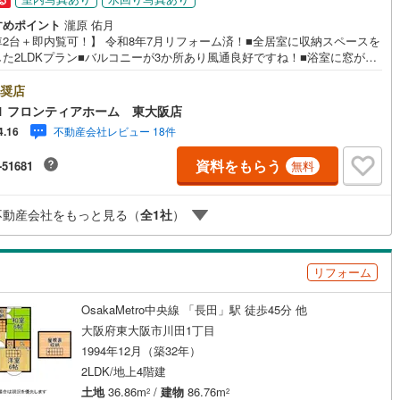
2
)
宮崎空港線
(
0
)
すめポイント
瀧原 佑月
車2台＋即内覧可！】 令和8年7月リフォーム済！■全居室に収納スペースを
線
(
30
)
上越新幹線
(
26
)
した2LDKプラン■バルコニーが3か所あり風通良好ですね！■浴室に窓があ
で換気も良いです リフォーム内容・システムキッチン、ユニットバス新
線
(
25
)
北陸新幹線
(
24
)
洗面化粧台、トイレ一式、洗濯パン新調・建具一式新調（1階玄関横、各部
奨店
収納、トイレ）・CF一式新調（各部屋、階段、収納、トイレ）・ダウンラ
1 フロンティアホーム 東大阪店
線
(
24
)
北陸新幹線（JR西日本）
(
0
)
一式新調・モニタ付きインターホン新調・クロス一式新調・美装工事、大
不動産会社レビュー 18件
4.16
事、電気工事一式完了済・外壁塗装工事（正面・シャッター部分のみ）
幹線
(
0
)
 立地・東大阪市立藤戸小学校まで徒歩約5分・東大阪市立新喜多中学校ま
資料をもらう
-51681
無料
約13分 弊社が選ばれる理由 1.お金の扱い方のプロ、ファイナンシャルプ
ナーが資金計画をサポート2.買い替えなどにも対応できる売却専門チーム
地下鉄南北線
(
5
)
札幌市営地下鉄東西線
(
3
)
3.たくさんの銀行と繋がりがあるため、最も低金利になるように審査が可
不動産会社をもっと見る（
全
1
社
）
社は専門家同士が連携をとっているため、より多くの知見がございますお
下鉄南北線
(
7
)
仙台市地下鉄東西線
(
6
)
にお問合せください
ロ丸ノ内線
(
77
)
東京メトロ丸ノ内方南支線
(
14
)
リフォーム
ロ東西線
(
67
)
東京メトロ千代田線
(
68
)
OsakaMetro中央線 「長田」駅 徒歩45分 他
ロ半蔵門線
(
25
)
東京メトロ南北線
(
58
)
大阪府東大阪市川田1丁目
1994年12月（築32年）
線
(
37
)
都営三田線
(
77
)
2LDK/地上4階建
土地
36.86m
/
建物
86.76m
2
2
戸線
(
96
)
横浜市営地下鉄ブルーライン
(
83
)