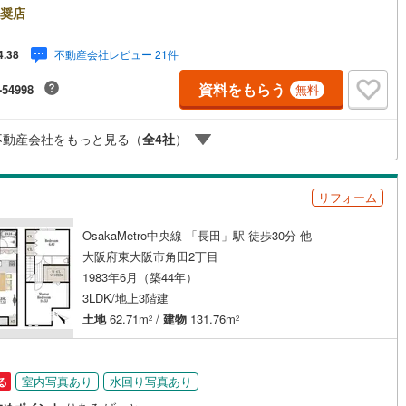
見学してみたいだけなどでも内覧可能です！売主さまの都合等で見学がで
奨店
い場合がございます。お気軽に「りあるげーと」までお問合わせ下さい！■
)
鶴見線
(
18
)
あるげーと」が選ばれるポイント！■年中休まず営業中！いつでも対応致し
不動産会社レビュー 21件
4.38
・営業時間:9:00～21:00上記の時間帯は、お電話でのお問い合わせでスム
)
根岸線
(
47
)
ッチン
（
1
）
対面キッチン
（
4
）
に案内が可能です！■各種相談、承ります！■【無料送迎】「小さなお子さ
資料をもらう
-54998
無料
つれて外出しづらい」「来店までの交通手段が取りづらい」などご相談く
)
中央本線（JR東日本）
(
60
)
い！営業スタッフがご自宅に伺って送迎致します！【リフォーム相談】資
契約、入居関連など
持った専門スタッフがお悩みに合わせてお話をうかがい、お客さまにぴっ
0
)
八高線
(
10
)
不動産会社をもっと見る（
全
4
社
）
の提案を行います！■その他:物件相談、住宅ローン相談、ご質問、気にな
能
（
6
）
と、何でもお気軽にご相談ください！
1
)
大糸線（JR東日本）
(
3
)
各駅停車）
(
46
)
埼京線
(
186
)
リフォーム
)
東海道本線（JR東海）
(
84
)
OsakaMetro中央線 「長田」駅 徒歩30分 他
機あり
（
5
）
大阪府東大阪市角田2丁目
飯田線
(
16
)
1983年6月（築44年）
高山本線（JR東海）
(
0
)
3LDK/地上3階建
土地
62.71m
/
建物
131.76m
インクローゼット
床下収納
（
0
）
2
2
JR東海）
(
8
)
紀勢本線（JR東海）
(
1
)
博多南線
(
1
)
室内写真あり
水回り写真あり
る
庭
R西日本）
(
0
)
北陸本線
(
2
)