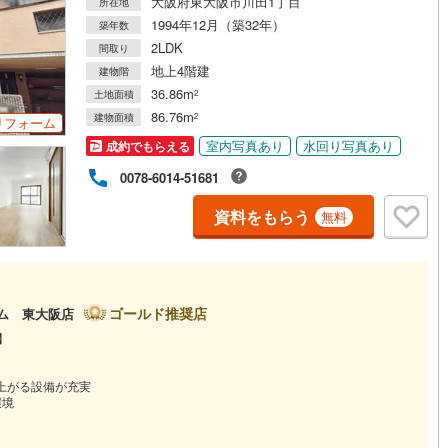
大阪府東大阪市川田1丁目
所在地
1994年12月（築32年）
築年数
2LDK
間取り
道
(
0
)
北越急行ほくほく線
(
0
)
地上4階建
建物階
て銀河鉄道
(
1
)
青い森鉄道
(
0
)
36.86m
土地面積
2
86.76m
建物面積
2
リフォーム
弘南線
(
0
)
弘南鉄道大鰐線
(
0
)
室内写真あり
水回り写真あり
成約でもらえる
鉄道鳥海山ろく線
(
0
)
福島交通飯坂線
(
0
)
0078-6014-51681
長野線
(
0
)
上田電鉄別所線
(
0
)
資料をもらう
無料
イトレール
(
3
)
関東鉄道竜ケ崎線
(
0
)
鉄道大洗鹿島線
(
6
)
ひたちなか海浜鉄道湊線
(
0
)
0
)
千葉都市モノレール
(
5
)
ゴールド推奨店
ーム 東大阪店
】
鉄道上毛線
(
4
)
秩父鉄道
(
0
)
線
(
3
)
つくばエクスプレス
(
57
)
上がる設備が充実
環境
89
)
京成押上線
(
28
)