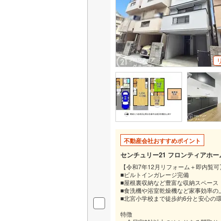
いすみ鉄
IGRいわ
弘南鉄道
由利高原
長野電鉄
宇都宮ラ
鹿島臨海
不動産会社おすすめポイント
小湊鐵道
(
センチュリー21 フロンティアホ
【令和7年12月リフォーム＋即内覧可
上毛電気
■ビルトインガレージ完備
■屋根裏収納など豊富な収納スペース
流鉄流山
■食洗機や浴室乾燥機など家事効率の
■北宮小学校まで徒歩約6分と安心の
京成本線
(
特徴