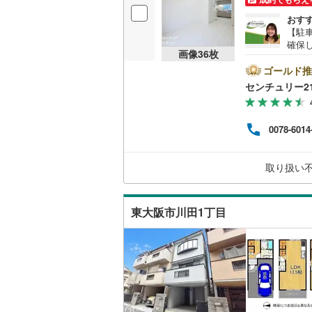
後藤寺線
(
おす
【駐
東北新幹
確保
画像
36
枚
るの
秋田新幹
調・
ゴールド推
屋、
センチュリー2
山陽新幹
イト
工工
西九州新
など
0078-6014
で徒歩
ラン
地下鉄
札幌市営
あり
取り扱い
能弊
仙台市地
気軽
東京メト
東大阪市川田1丁目
東京メト
東京メト
都営浅草
都営大江