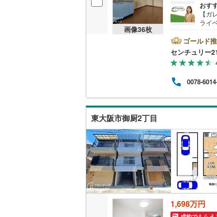
おす
桜井線
(
3
)
【ガ
ライ
画像
36
枚
阪和線
(
62
も安
スム
ゴールド推
おおさか
の外
センチュリー2
出か
内子線
(
0
)
分・玉
ァイ
0078-6014
鳴門線
(
0
)
きる
にな
ムも
土讃線
(
8
)
いる
東大阪市御厨2丁目
鹿児島本
三角線
(
0
)
長崎本線
(
佐世保線
(
豊肥本線
(
1,698万円
日南線
(
2
)
成約でもらえ