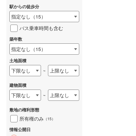
駅からの徒歩分
和歌山線
(
3
)
指定なし
（
15
）
東西線
(
53
)
バス乗車時間も含む
予讃線
(
7
)
築年数
高徳線
(
0
)
指定なし
（
15
）
牟岐線
(
1
)
土地面積
山陽本線（JR九州）
(
1
)
下限なし
上限なし
~
篠栗線
(
1
)
建物面積
指宿枕崎線
(
16
)
下限なし
上限なし
~
筑肥線
(
4
)
久大本線
(
3
)
敷地の権利形態
所有権のみ
（
15
）
日田彦山線
(
4
)
情報公開日
筑豊本線
(
2
)