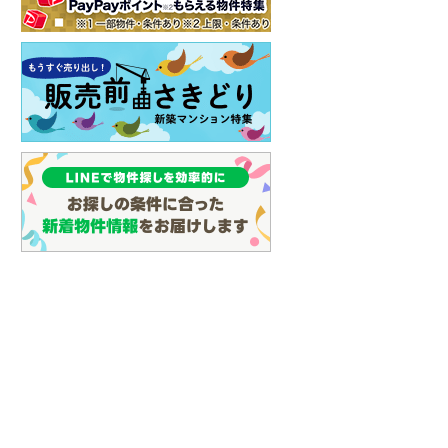
イン
(
2
)
しなの鉄道
(
2
)
津軽鉄道
(
0
)
三陸鉄道リアス線
(
0
)
仙台空港アクセス線
(
0
)
松本電鉄上高地線
(
1
)
関東鉄道常総線
(
0
)
銚子電気鉄道
(
1
)
上信電鉄上信線
(
2
)
埼玉新都市交通伊奈線
(
17
)
京成成田高速鉄道アクセス線
(
0
)
京成千葉線
(
3
)