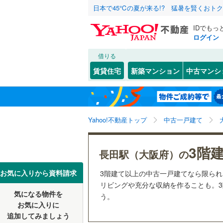
日本で45℃の夏が来る!? 猛暑を賢くおト
IDでもっ
ログイン
借りる
北海道
JR
北海道
函館本線
(
こだわり条件
リフォーム、
賃貸住宅
新築マンション
中古マンシ
石勝線
(
0
)
リノベー
東北
青森
（
7
）
根室本線
(
コスモスクエア
(
0
)
(
5
関東
東京
石北本線
(
Yahoo!不動産トップ
中古一戸建て
設備
常磐線
(
56
床暖房
（
信越・北陸
新潟
3階
長田駅（大阪府）の
高崎線
(
89
駐車場2
(
0
)
東海
愛知
お気に入りから資料請求
3階建て以上の中古一戸建てなら限ら
両毛線
(
9
)
ＴＶモニ
リビングや充分な収納を作ることも。3
烏山線
(
2
)
気になる物件を
（
8
）
う。
近畿
大阪
お気に入りに
(
9
)
(
6
)
(
1
石巻線
(
1
)
追加してみましょう
間取り、居室