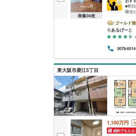
おす
ウッドデ
■即
越美北線
(
陽当
画像
36
枚
スー
氷見線
(
1
)
構造・規模・
ま！
ゴールド推
見学
りあるげーと
紀勢本線（
耐震、免
下さ
も対応
（
0
）
桜島線
(
15
わせ
0078-6014
さな
加古川線
(
どご
オンライン対
ム相
赤穂線
(
3
)
さま
オンライ
東大阪市菱江5丁目
問、
宇野線
(
3
)
オンライ
福塩線
(
5
)
岩徳線
(
0
)
小野田線
(
舞鶴線
(
0
)
1,100万円
成約でもらえ
木次線
(
0
)