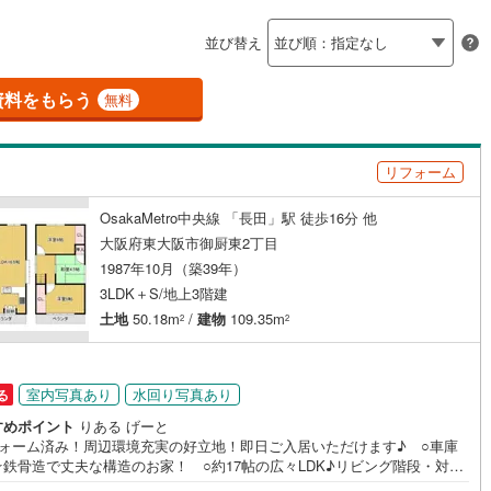
島根
岡山
広島
山口
釜石線
(
0
)
（
0
）
バリアフリー住宅
（
0
）
並び替え
花輪線
(
0
)
香川
愛媛
高知
け
（
0
）
平屋・1階建て
（
0
）
保存した条件を見る
学研奈良登美ケ丘
5
)
(
25
)
(
2
)
(
0
)
(
0
)
磐越東線
(
1
)
資料をもらう
無料
(
0
)
ルーム（納戸）
（
0
）
佐賀
長崎
熊本
大分
陸羽東線
(
1
)
リフォーム
3
)
米坂線
(
0
)
駅が始発駅
（
0
）
海まで2km以内
（
0
）
OsakaMetro中央線 「長田」駅 徒歩16分 他
五能線
(
0
)
この条件で検索する
この条件で検索する
この条件で検索する
この条件で検索する
この条件で検索する
この条件で検索する
市区町村以下を選択
市区町村を選択す
駅を選択する
大阪府東大阪市御厨東2丁目
0
)
白新線
(
0
)
1987年10月（築39年）
建ち方、日当たり
3LDK＋S/地上3階建
越後線
(
3
)
以上
（
0
）
角地
（
0
）
土地
50.18m
/
建物
109.35m
2
2
ライン（宇都宮～逗子）
湘南新宿ライン（前橋～小田原）
12
）
(
170
)
室内写真あり
水回り写真あり
る
内房線
(
7
)
すめポイント
りある げーと
鹿島線
(
1
)
フォーム済み！周辺環境充実の好立地！即日ご入居いただけます♪ ○車庫
ダイニング15畳以上
☆鉄骨造で丈夫な構造のお家！ ○約17帖の広々LDK♪リビング階段・対面
ッチンでご家族の会話も弾む嬉しい間取り！■物件検討中のお客さま！ちょ
東海道本線
(
91
)