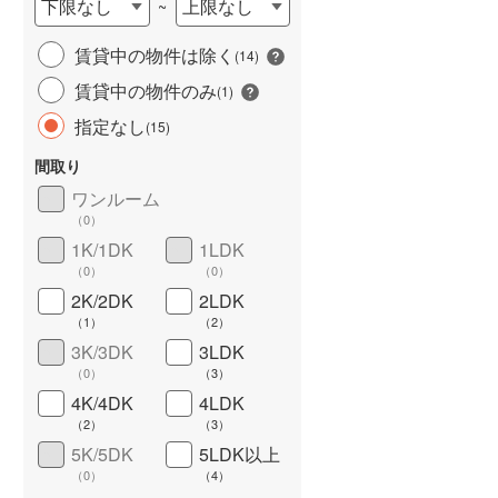
下限なし
上限なし
~
城端線
(
0
)
賃貸中の物件は除く
(
14
)
関西本線（JR西日本）
(
78
)
賃貸中の物件のみ
(
1
)
大阪環状線
(
112
)
長期優良住宅
（
0
）
指定なし
(
15
)
山陽本線（JR西日本）
(
46
)
間取り
姫新線
(
10
)
ワンルーム
（
0
）
吉備線
(
0
)
1K/1DK
1LDK
（
0
）
（
0
）
芸備線
(
5
)
2K/2DK
2LDK
詳しく見る
可部線
(
3
)
（
1
）
（
2
）
3K/3DK
3LDK
宇部線
(
1
)
（
0
）
（
3
）
4K/4DK
4LDK
山陰本線
(
46
)
（
2
）
（
3
）
境線
(
0
)
5K/5DK
5LDK以上
（
0
）
（
4
）
奈良線
(
38
)