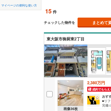
中国
鳥取
北上線
(
0
)
マイページの便利な使い方
吹き抜け
15
件
山田線
(
1
)
四国
徳島
二世帯向
(
15
)
(
19
)
(
1
大湊線
(
0
)
まとめて
チェックした物件を
サービス
九州・沖縄
福岡
只見線
(
1
)
東大阪市御厨東2丁目
立地
奥羽本線
(
最寄りの
男鹿線
(
0
)
0
0
0
0
0
0
該当物件
該当物件
該当物件
該当物件
該当物件
該当物件
件
件
件
件
件
件
羽越本線
(
配置、向き、
飯山線
(
2
)
前道6m
湘南新宿
平坦地
（
2,380万円
(
152
)
成約でもらえ
外房線
(
2
)
LD
おす
成田線
(
1
)
■リ
リビング
完備
画像
36
枚
（
2
）
式キ
東金線
(
0
)