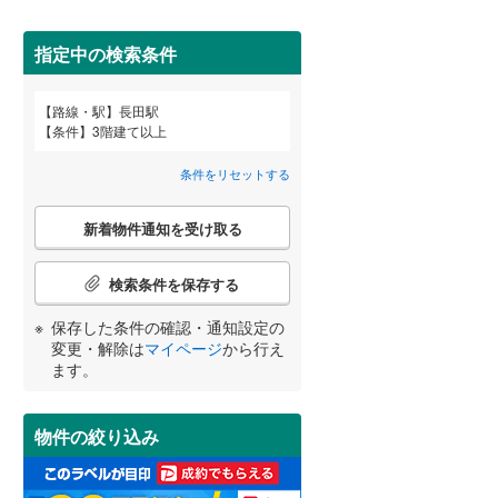
田沢湖線
(
1
)
間取り変更可能
（
0
）
指定中の検索条件
八戸線
(
1
)
3階建て以上
（
15
）
磐越西線
(
2
)
路線・駅
長田駅
宮崎
鹿児島
沖縄
条件
3階建て以上
陸羽西線
(
1
)
条件をリセットする
左沢線
(
1
)
こ
小学校まで1km以内
（
12
）
津軽線
(
0
)
新着物件通知を受け取る
の
する
る
条件をリセットする
条件をリセットする
条件をリセットする
条件をリセットする
条件をリセットする
条件をリセットする
検
信越本線
(
6
)
索
検索条件を保存する
条
弥彦線
(
0
)
南道路
（
4
）
件
保存した条件の確認・通知設定の
で
総武本線
(
50
)
変更・解除は
マイページ
から行え
通
ます。
知
を
京葉線
(
23
)
受
物件の絞り込み
け
久留里線
(
1
)
取
る
山手線
(
148
)