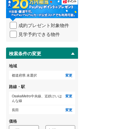
・
条
武蔵野線
(
112
)
件
を
横須賀線
(
50
)
成約プレゼント対象物件
マ
青梅線
(
7
)
イ
見学予約できる物件
ペ
小海線
(
0
)
ー
ジ
京浜東北線
(
353
)
に
検索条件の変更
保
総武線
(
153
)
存
地域
す
御殿場線
(
9
)
る
都道府県 未選択
変更
中央本線（JR東海）
(
26
)
路線・駅
太多線
(
1
)
OsakaMetro中央線、近鉄けいは
変更
んな線
名松線
(
0
)
長田
変更
東海道本線（JR西日本）
(
289
)
価格
小浜線
(
0
)