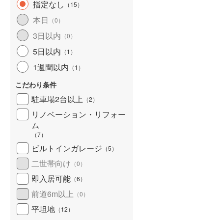
指定なし
（
15
）
北海道新幹線
(
0
)
本日
（
0
）
山形新幹線
(
27
)
3日以内
（
0
）
東海道新幹線
(
74
)
5日以内
（
1
）
九州新幹線
(
8
)
1週間以内
（
1
）
こだわり条件
駐車場2台以上
（
2
）
札幌市営地下鉄東豊線
(
3
)
リノベーション・リフォー
ム
東京メトロ銀座線
(
26
)
（
7
）
東京メトロ日比谷線
(
57
)
ビルトインガレージ
（
5
）
二世帯向け
東京メトロ有楽町線
(
70
)
（
0
）
即入居可能
（
6
）
東京メトロ副都心線
(
87
)
前道6m以上
（
0
）
都営新宿線
(
68
)
平坦地
（
12
）
横浜市営地下鉄グリーンライン