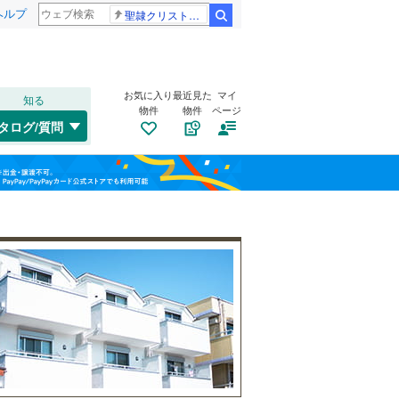
ヘルプ
聖隷クリストファー高校
検索
お気に入り
最近見た
マイ
知る
物件
物件
ページ
千歳線
(
3
)
タログ/質問
日高本線
(
1
)
福島
宗谷本線
(
0
)
森ノ宮
(
0
)
(
19
)
(
9
)
栃木
群馬
山梨
東北本線
(
98
)
川越線
(
24
)
トイレ２か所
（
9
）
吾妻線
(
1
)
太陽光発電システム
（
0
）
日光線
(
3
)
仙石線
(
4
)
和歌山
大船渡線
(
1
)