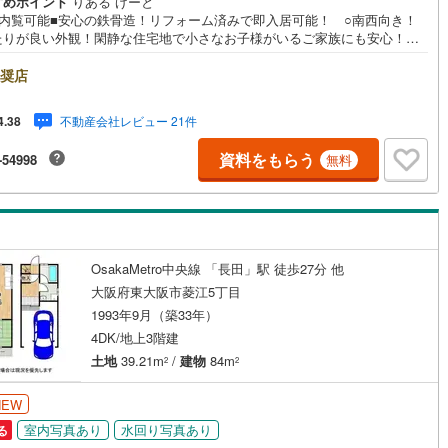
すめポイント
りある げーと
ッキあり
（
0
）
日内覧可能■安心の鉄骨造！リフォーム済みで即入居可能！ ○南西向き！
1
)
七尾線
(
0
)
たりが良い外観！閑静な住宅地で小さなお子様がいるご家族にも安心！ ○
パー・コンビニが徒歩近くにありお買物も便利な環境■物件検討中のお客さ
高山本線（JR西日本）
(
1
)
施工・品質・工法関連
ちょっと見学してみたいだけなどでも内覧可能です！売主さまの都合等で
奨店
ができない場合がございます。お気軽に「りあるげーと」までお問合わせ
JR西日本）
(
6
)
湖西線
(
15
)
震、制震構造
住宅性能評価付き
（
0
）
い！■「りあるげーと」が選ばれるポイント！■年中休まず営業中！いつで
不動産会社レビュー 21件
4.38
致します！・営業時間:9:00～21:00上記の時間帯は、お電話でのお問い合
)
福知山線
(
48
)
でスムーズに案内が可能です！■各種相談、承ります！■【無料送迎】「小
資料をもらう
-54998
無料
お子さまをつれて外出しづらい」「来店までの交通手段が取りづらい」な
0
)
播但線
(
6
)
相談ください！営業スタッフがご自宅に伺って送迎致します！【リフォー
応
談】資格を持った専門スタッフがお悩みに合わせてお話をうかがい、お客
津山線
(
0
)
にぴったりの提案を行います！■その他:物件相談、住宅ローン相談、ご質
ン内見(相談)可
（
9
）
IT重説可
（
6
）
気になること、何でもお気軽にご相談ください！
伯備線
(
0
)
OsakaMetro中央線 「長田」駅 徒歩27分 他
ン対応とは？
呉線
(
10
)
大阪府東大阪市菱江5丁目
1993年9月（築33年）
山口線
(
1
)
4DK/地上3階建
土地
39.21m
/
建物
84m
0
)
美祢線
(
0
)
2
2
因美線
(
2
)
NEW
室内写真あり
水回り写真あり
る
草津線
(
1
)