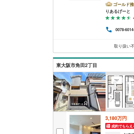
っと
ゴールド推
きな
南武線
(
81
りあるげーと
キッチン
「り
ます！
横浜線
(
51
独立型キ
ーズ
0078-6014
まを
相模線
(
36
ださ
販売、価格、
格を
五日市線
(
取り扱い
たり
即入居可
るこ
篠ノ井線
(
東大阪市角田2丁目
常磐線（
浴室
伊東線
(
30
浴室乾燥
身延線
(
9
)
収納
武豊線
(
2
)
ウォーク
関西本線（
（
2
）
3,180万円
参宮線
(
0
)
成約でもらえ
バルコニー、
大糸線（J