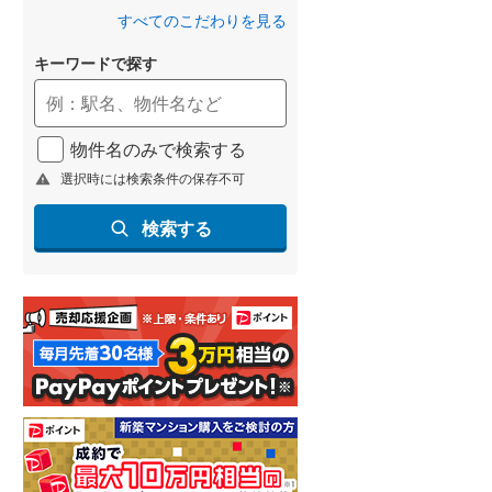
(
33
)
すべてのこだわりを見る
名古屋市営地下鉄鶴舞線
(
35
)
キーワードで探す
名古屋市営地下鉄名港線
(
12
)
OsakaMetro長堀鶴見緑地線
(
94
)
物件名のみで検索する
選択時には検索条件の保存不可
OsakaMetro谷町線
(
139
)
OsakaMetro千日前線
(
65
)
検索する
神戸市営地下鉄海岸線
(
6
)
福岡市地下鉄七隈線
(
4
)
函館市電宝来・谷地頭線
(
0
)
真岡鐵道
(
0
)
山形鉄道フラワー長井線
(
0
)
えちごトキめき鉄道妙高はねうまラ