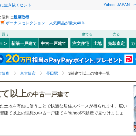
Yahoo! JAPAN
クに生き抜くヒント
と便利に
新規取得
ボーナスセレクション 人気商品が最大40％
検索条件を保存しました
買う
建てる
売る
10
)
札沼線
(
2
)
リノベーション
ョン
新築一戸建て
中古一戸建て
注文住宅
土地
売却査定
カ
この検索条件の新着物件通知は、
マイページ
から設定できます。
室蘭本線
(
2
)
ション・リフォーム
築古・築30年以上
（
9
）
岩手
宮城
秋田
山形
3
)
富良野線
(
0
)
)
(
10
)
(
10
)
(
4
)
(
0
)
(
0
)
(
0
)
長田駅、3階建て以上
神奈川
埼玉
千葉
茨城
3
)
釧網本線
(
1
)
大阪府
東大阪市
長田駅
3階建て以上の物件一覧
)
水郡線
(
3
)
1
）
オール電化
（
1
）
長野
富山
石川
福井
建て以上
の中古一戸建て
)
上越線
(
7
)
検索条件を保存する
台以上
（
2
）
ビルトインガレージ
（
5
）
閉じる
閉じる
お気に入りリストを見る
お気に入りリストを見る
閉じる
閉じる
岐阜
静岡
三重
れた土地を有効に使うことで快適な居住スペースが得られます。広い
水戸線
(
3
)
タ付インターホン
防犯カメラ
（
0
）
マイページ
階建て以上の理想の中古一戸建てをYahoo!不動産で見つけましょ
仙山線
(
7
)
兵庫
京都
滋賀
奈良
5
)
気仙沼線
(
0
)
全体