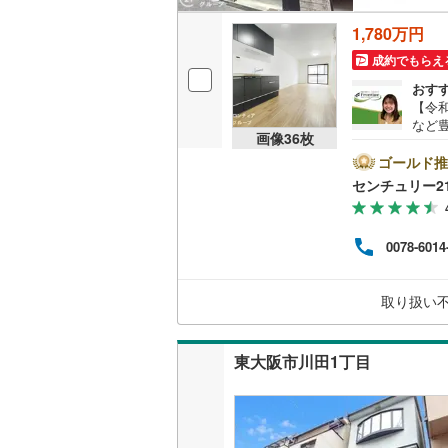
1,780万円
名古屋市
成約でもらえ
おす
名古屋市
【令
など
京都市営
画像
36
枚
■北
取り
ゴールド推
OsakaMe
採光
センチュリー2
内容
OsakaMe
え・
約6分
OsakaMe
0078-6014
扱い
えな
福岡市地
ため
取り扱い
いる
私鉄・その他
札幌市電
(
東大阪市川田1丁目
道南いさ
阿武隈急
秋田内陸