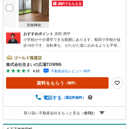
成約でもらえる
画像
36
枚
おすすめポイント
岸田 周平
小学校が十分通学できる範囲にあります。船田小学校が徒
歩14分です。自転車も、がたがた道に止めるよりも平坦地
に止めたほうがいいです。美しい街並みの中で生活できる
のは大型タウン内だがらです。フローリングは木のぬくも
ゴールド推奨店
りが感じられるため住み心地も良好。来客が一目でわかるT
株式会社住まいの広場TOWNS
Vインターホン付き。こちらは中古一戸建ての物件です。1
4.52
不動産会社レビュー 38件
19.48平米の建物面積がある物件です。【年中無休/9:00～2
1:00】人気物件は特にお問い合わせが集中するため、お早
資料をもらう
（無料）
めにお電話下さい。「室内・現地を見学する」ボタンより
ご予約頂くとご見学がスムーズです。■その他、各種ご相談
も承っております。○住宅ローンのご相談○ライフプランの
電話する
（通話料無料）
シミュレーション■住まいの広場TOWNSからお客様へ経験
豊富なスタッフが親身になってお客様に合った物件をご紹
取り扱い不動産会社をもっと見る（
全
5
社
）
介させて頂きます！ /他社様掲載物件も併せてご紹介可能で
すのでお気軽にお問い合わせ下さい♪駐車場もございます
ので、お車でのお越しも大歓迎です！