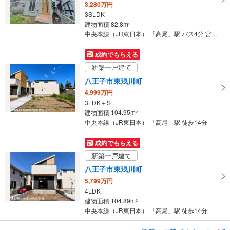
3,280万円
ジ
3SLDK
に
建物面積 82.8m
2
保
中央本線（JR東日本） 「高尾」駅 バス4分 宮の前 バス停下車 徒歩8分
存
す
成約でもらえる
る
新築一戸建て
八王子市東浅川町
4,999万円
3LDK＋S
建物面積 104.95m
2
中央本線（JR東日本） 「高尾」駅 徒歩14分
成約でもらえる
新築一戸建て
八王子市東浅川町
5,799万円
4LDK
建物面積 104.89m
2
中央本線（JR東日本） 「高尾」駅 徒歩14分