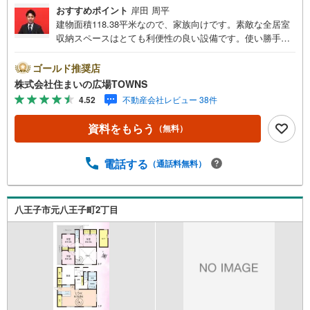
おすすめポイント
岸田 周平
建物面積118.38平米なので、家族向けです。素敵な全居室
収納スペースはとても利便性の良い設備です。使い勝手が
良いシステムキッチンがある物件です。中古の戸建て物件
は便利な価格が魅力の1つです。多くの方に好評の、4LDK
ゴールド推奨店
の物件情報はこちらです。トイレが2ヶ所にあるので複数人
株式会社住まいの広場TOWNS
でも快適に暮らせます。ここでご紹介している物件は、南
4.52
不動産会社レビュー 38件
西向きの物件です。
資料をもらう
（無料）
電話する
（通話料無料）
八王子市元八王子町2丁目