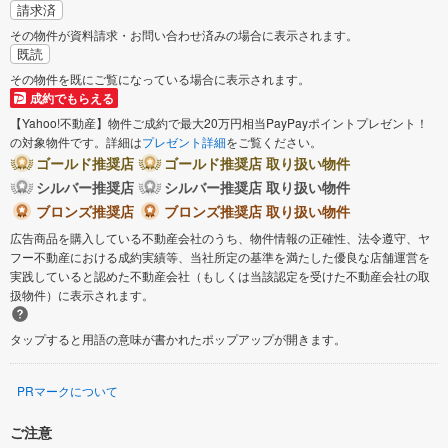
請求済
その物件が資料請求・お問い合わせ済みの場合に表示されます。
既読
その物件を既にご覧になっている場合に表示されます。
成約でもらえる
【Yahoo!不動産】物件ご成約で最大20万円相当PayPayポイントプレゼント！
の対象物件です。詳細は
プレゼント詳細
をご覧ください。
ゴールド推奨店
ゴールド推奨店 取り扱い物件
シルバー推奨店
シルバー推奨店 取り扱い物件
ブロンズ推奨店
ブロンズ推奨店 取り扱い物件
広告商品を購入している不動産会社のうち、物件情報の正確性、法令遵守、ヤ
フー不動産における成約実績等、当社所定の基準を満たした優良な店舗運営を
実践していると認めた不動産会社（もしくは当該認定を受けた不動産会社の取
扱物件）に表示されます。
タップすると用語の意味が書かれたポップアップが開きます。
PRマークについて
ご注意