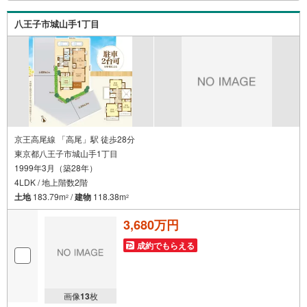
ュレーション■住まいの広場TOWNSからお客様へ経験豊富
なスタッフが親身になってお客様に合った物件をご紹介さ
八王子市城山手1丁目
せて頂きます！ /他社様掲載物件も併せてご紹介可能ですの
でお気軽にお問い合わせ下さい♪駐車場もございますの
で、お車でのお越しも大歓迎です！
京王高尾線 「高尾」駅 徒歩28分
東京都八王子市城山手1丁目
1999年3月（築28年）
4LDK / 地上階数2階
土地
183.79m
/
建物
118.38m
2
2
3,680万円
成約でもらえる
画像
13
枚