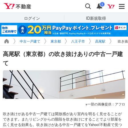
Yahoo!不動産
検索
通知
i
ログイン
ID新規取得
中古一戸建て
東京都
八王子市
高尾駅
吹き抜
高尾駅（東京都）の吹き抜けありの中古一戸建
て
一部の画像提供：アフロ
吹き抜けがある中古一戸建ては開放感があり室内を明るく見せることが
できます。またリビングからの階段を吹き抜けにすることでより部屋を
広く見せる効果も。吹き抜けがある中古一戸建てをYahoo!不動産で見つ