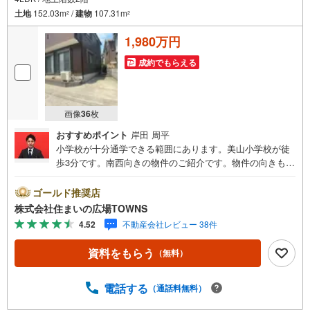
土地
152.03m
/
建物
107.31m
2
2
1,980万円
成約でもらえる
画像
36
枚
おすすめポイント
岸田 周平
小学校が十分通学できる範囲にあります。美山小学校が徒
歩3分です。南西向きの物件のご紹介です。物件の向きも確
認しておきましょう。浴室に追焚機能があるので入浴の時
間帯を気にする事がありません。家族におすすめな4LDK。
ゴールド推奨店
設備も充実しています。建物面積が107.31平米でご家族で
株式会社住まいの広場TOWNS
の生活にも十分な広さの物件はこちらです。開放感のある
4.52
不動産会社レビュー 38件
吹抜けがとても好評です。経済的なメリットも大きい、中
古の戸建て物件となっております。【年中無休/9:00～21:0
資料をもらう
（無料）
0】人気物件は特にお問い合わせが集中するため、お早めに
お電話下さい。「室内・現地を見学する」ボタンよりご予
約頂くとご見学がスムーズです。■その他、各種ご相談も承
電話する
（通話料無料）
っております。○住宅ローンのご相談○ライフプランのシミ