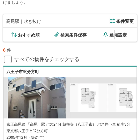
けましょう。
高尾駅｜吹き抜け
条件変更
おすすめ順
検索条件保存
通知設定
8
件
すべての物件をチェックする
八王子市弐分方町
京王高尾線 「高尾」駅 バス24分 慈根寺（八王子市） バス停下車 徒歩3分
東京都八王子市弐分方町
2005年12月（築21年）