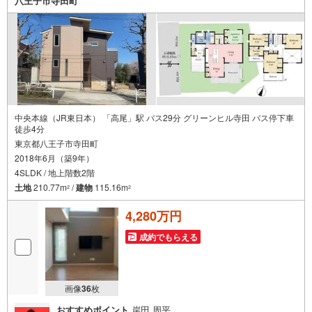
八王子市寺田町
中央本線（JR東日本） 「高尾」駅 バス29分 グリーンヒル寺田 バス停下車
徒歩4分
東京都八王子市寺田町
2018年6月（築9年）
4SLDK / 地上階数2階
土地
210.77m
/
建物
115.16m
2
2
4,280万円
成約でもらえる
画像
36
枚
おすすめポイント
岸田 周平