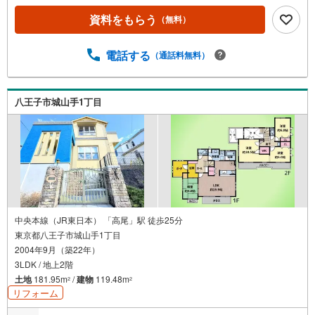
っきりと保てるのも嬉しいポイント。外に目を向ければ、
資料をもらう
（無料）
愛車を守るビルトインガレージのほか計2台の駐車が可能
で、10坪以上の広いお庭では四季折々のガーデニングも楽
しめます。最寄り駅は2路線利用可能な始発駅のため、座っ
電話する
（通話料無料）
て快適に通勤・通学ができる利便性も兼ね備えています。
緑豊かな閑静な住宅地に位置し、落ち着いた環境で新しい
生活をスタートさせたいファミリーに最適です。即入居可
八王子市城山手1丁目
能ですので、ぜひ現地でこの開放感をご体感ください。
中央本線（JR東日本） 「高尾」駅 徒歩25分
東京都八王子市城山手1丁目
2004年9月（築22年）
3LDK / 地上2階
土地
181.95m
/
建物
119.48m
2
2
リフォーム