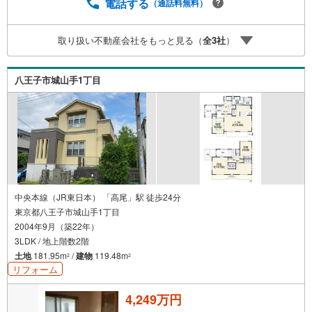
ッと乾きます。お子様のいるご家庭にもお勧め。伸び伸び
電話する
（通話料無料）
と生活できる中古戸建て物件がコチラです。デザイン性の
あるシステムキッチン付きなので、キッチンがお洒落なス
取り扱い不動産会社をもっと見る（
全
3
社
）
ペースになっています。太陽光発電システムのパネルは断
熱効果があり快適に暮らすことができます。火が出ないIH
ヒーター付きのキッチンです。南向きの物件に住んでみま
八王子市城山手1丁目
せんか。こちらからご覧下さい。理想の住まい探しを、心
を込めてお手伝いさせて下さい
中央本線（JR東日本） 「高尾」駅 徒歩24分
東京都八王子市城山手1丁目
2004年9月（築22年）
3LDK / 地上階数2階
土地
181.95m
/
建物
119.48m
2
2
リフォーム
4,249万円