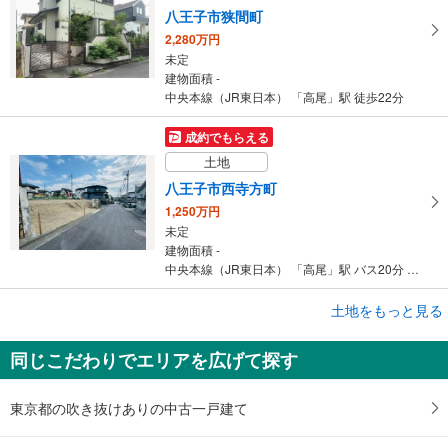
八王子市狭間町
2,280万円
未定
建物面積 -
中央本線（JR東日本） 「高尾」駅 徒歩22分
成約でもらえる
土地
八王子市西寺方町
1,250万円
未定
建物面積 -
中央本線（JR東日本） 「高尾」駅 バス20分 宝生寺団地 バス停下車 徒歩5分
成約でもらえる
土地をもっと見る
土地
同じこだわりでエリアを広げて探す
八王子市下恩方町
1,580万円
未定
東京都の吹き抜けありの中古一戸建て
建物面積 -
京王高尾線 「高尾」駅 バス24分 小田野 バス停下車 徒歩8分