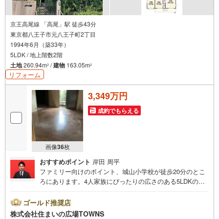
京王高尾線 「高尾」駅 徒歩43分
東京都八王子市元八王子町2丁目
1994年6月（築33年）
5LDK / 地上階数2階
土地
260.94m
/
建物
163.05m
2
2
リフォーム
3,349万円
成約でもらえる
画像
36
枚
おすすめポイント
岸田 周平
ファミリー向けのポイント、城山小学校が徒歩20分のとこ
ろにあります。4人家族にぴったりの広さのある5LDKの物
件情報は当社まで。動線を意識したデザインのシステムキ
ッチン付きで作業能率が上がります。南東向きの物件で
ゴールド推奨店
す。浴室が1坪以上あるので、ゆったりとお風呂タイムを過
株式会社住まいの広場TOWNS