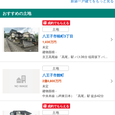
成約でもらえる
新築一戸建てをもっと見る
新築一戸建て
おすすめの土地
八王子市泉町
3,280万円
成約でもらえる
4LDK
土地
建物面積 93.55m
2
京王高尾線 「高尾」駅 バス23分 四谷（八王子市） バス停下車 徒歩13分
八王子市暁町3丁目
1,430万円
未定
建物面積 -
京王高尾線 「高尾」駅 バス36分 稲荷坂下 バス停下車 徒歩10分
土地
八王子市館町
2億4,800万円
未定
建物面積 -
中央本線（JR東日本） 「高尾」駅 徒歩42分
成約でもらえる
土地