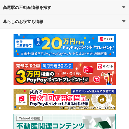
高尾駅の不動産情報を探す
暮らしのお役立ち情報
不動産・住宅
賃貸住宅
マンションカタログ
教えて！住まいの先生
新築マンション
中古マンション
新築一戸建て
中古一戸建て
注文住宅
土地
売却査定