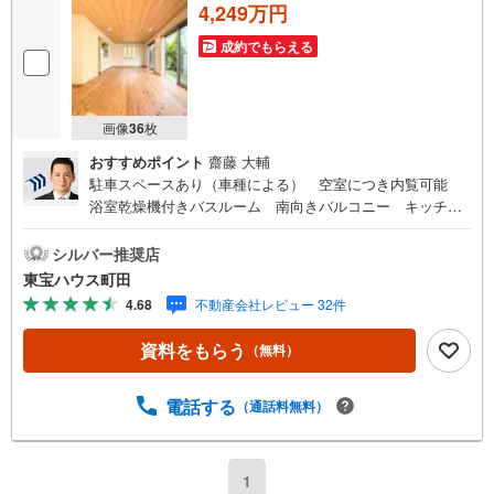
4,249万円
成約でもらえる
画像
36
枚
おすすめポイント
齋藤 大輔
駐車スペースあり（車種による） 空室につき内覧可能
浴室乾燥機付きバスルーム 南向きバルコニー キッチン
パントリー 瑕疵2年間保証付き 小・中学校が徒歩10分圏
内にあり東宝ハウス町田はまず、お客様一人一人を知り、
シルバー推奨店
理解することから始めます。お客様のお話をきちんとお聞
東宝ハウス町田
きし、しっかり話し合う「心」のコミュニケーションが大
4.68
不動産会社レビュー 32件
切になります。だからこそ、それぞれのお客様にベストな
「住まい」をご提案をすることができるのです。インター
資料をもらう
（無料）
ネット予約で当日見学が可能！（1）［室内・現地を見学す
る］をクリック（2）本日～4日以内をご希望の方は「ご要
望・ご質問欄」に希望日時をご記入ください！【主要不動
電話する
（通話料無料）
産流通各社の2025年度中間期の売買仲介実績において、全
国第9位の売買仲介実績です】※住宅新報よりたくさんのお
客様からのお言葉に感謝してこれからも楽しく素敵なお家
1
探しをお約束します。お家探しを始めてみようと思われた