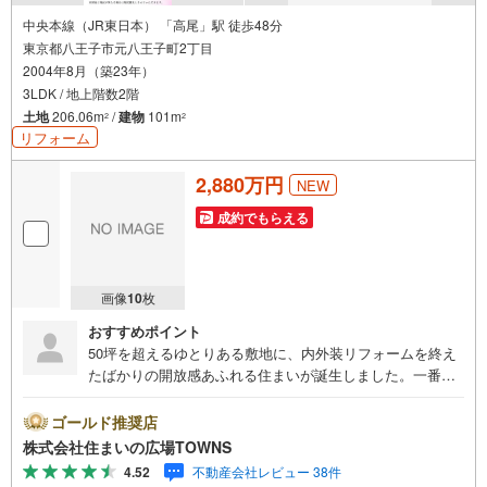
中央本線（JR東日本） 「高尾」駅 徒歩48分
東京都八王子市元八王子町2丁目
2004年8月（築23年）
3LDK / 地上階数2階
土地
206.06m
/
建物
101m
2
2
リフォーム
2,880万円
NEW
成約でもらえる
画像
10
枚
おすすめポイント
50坪を超えるゆとりある敷地に、内外装リフォームを終え
たばかりの開放感あふれる住まいが誕生しました。一番の
魅力は、吹き抜けから明るい光が降り注ぐ18帖超の大空間L
DKです。家族の気配を感じられるリビング階段や、会話が
ゴールド推奨店
弾む対面式のシステムキッチンを採用し、食洗機やIHクッ
株式会社住まいの広場TOWNS
キングヒーターなど家事をサポートする設備も充実してい
4.52
不動産会社レビュー 38件
ます。ロフトや床下収納、全居室収納を備え、お部屋をす