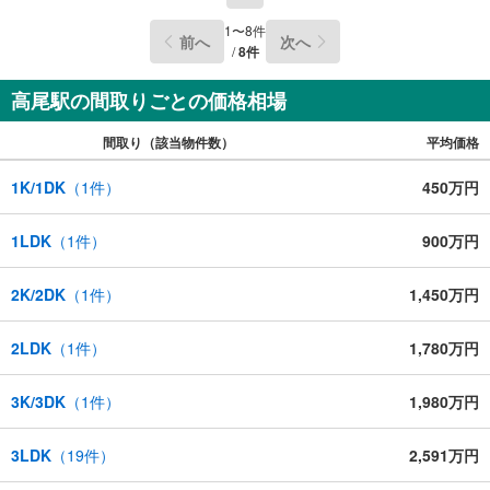
らまずは、お気軽に東宝ハウス町田に相談してみません
1
〜
8
件
前へ
次へ
か？スタッフ一同お客様のお問合せをお待ちしておりま
/
8
件
す。
高尾駅の間取りごとの価格相場
間取り（該当物件数）
平均価格
1K/1DK
（
1
件）
450万円
1LDK
（
1
件）
900万円
2K/2DK
（
1
件）
1,450万円
2LDK
（
1
件）
1,780万円
3K/3DK
（
1
件）
1,980万円
3LDK
（
19
件）
2,591万円