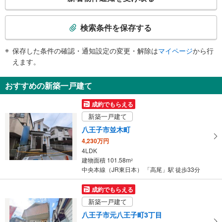
の
南口・京王口（京王）
【ＪＲ】【京王電鉄】
検
・南口
高尾町 初沢町 東浅川町、狭間町 館町 方面、高尾みころも霊堂、高尾霊
索
エスカレータ
検索条件を保存する
園、新高尾霊園、穎明館高校・中学校、都立翔陽高等学校、拓殖大学、東京高
条
尾看護専門学校、東京医科大学八王子医療センター、バスのりば、タクシーの
【ＪＲ】
件
りば
・各ホーム⇔京王線連絡通路
保存した条件の確認・通知設定の変更・解除は
マイページ
から行
で
【京王電鉄】
えます。
通
・ホーム⇔改札
トイレ
知
おすすめの新築一戸建て
を
【ＪＲ】
《車椅子対応》
受
成約でもらえる
・北口改札外
け
新築一戸建て
【京王電鉄】
取
《多機能トイレ》
八王子市並木町
る
・改札内
4,230万円
・
その他
4LDK
条
【ＪＲ】
建物面積 101.58m
2
件
・点字運賃表
中央本線（JR東日本） 「高尾」駅 徒歩33分
を
・ＡＥＤ
マ
【京王電鉄】
成約でもらえる
・点字案内（券売機・運賃表・階段手すり）
イ
新築一戸建て
・ＡＥＤ
ペ
八王子市元八王子町3丁目
ー