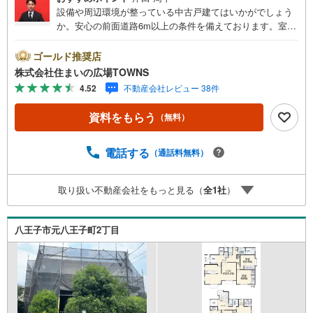
設備や周辺環境が整っている中古戸建てはいかがでしょう
か。安心の前面道路6m以上の条件を備えております。室内
も広々とした、平成30年6月築の物件で、多くの方に好評で
す。建物面積115.16平米なので、使い勝手がいいです。南
ゴールド推奨店
向きの物件をお探しの方、コチラよりご覧ください。寝
株式会社住まいの広場TOWNS
室・食事様々なことにお使いいただける和室がございま
4.52
不動産会社レビュー 38件
す。南向きの物件なので気持ちいい光が室内に入ります。
【年中無休/9:00～21:00】人気物件は特にお問い合わせが
資料をもらう
（無料）
集中するため、お早めにお電話下さい。「室内・現地を見
学する」ボタンよりご予約頂くとご見学がスムーズです。■
その他、各種ご相談も承っております。○住宅ローンのご相
電話する
（通話料無料）
談○ライフプランのシミュレーション■住まいの広場TOWN
Sからお客様へ経験豊富なスタッフが親身になってお客様
取り扱い不動産会社をもっと見る（
全
1
社
）
に合った物件をご紹介させて頂きます！ /他社様掲載物件も
併せてご紹介可能ですのでお気軽にお問い合わせ下さい♪
駐車場もございますので、お車でのお越しも大歓迎です！
八王子市元八王子町2丁目