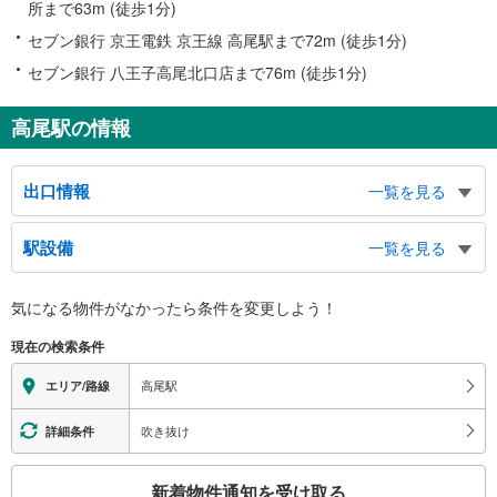
所まで63m (徒歩1分)
セブン銀行 京王電鉄 京王線 高尾駅まで72m (徒歩1分)
セブン銀行 八王子高尾北口店まで76m (徒歩1分)
高尾駅の情報
出口情報
一覧を見る
北口（ＪＲ）
駅設備
一覧を見る
東京霊園、南多摩霊園、都営八王子霊園、多摩御陵（武蔵野陵）、多摩森林科
学園（サクラ保存林）、高尾の森わくわくビレッジ、共立女子学園、 共立女
バリアフリー状況
子大学、 第二高等学校・第二中学校、帝京八王子中学・高校、陵南公園、陣
気になる物件がなかったら
条件を変更しよう！
※段差なしでの移動経路
馬高原、小仏峠、バスのりば、タクシーのりば
（○：有り △：要駅員設備 ×：無し）
南口（ＪＲ）
現在の検索条件
【ＪＲ東日本】
京王線
地上⇔改札：○
高尾駅
エリア/路線
北口・ＪＲ口（京王）
改札⇔ホーム：△（車椅子対応エスカレータ）
【京王電鉄】：○
ＪＲ線連絡口、東京霊園、南多摩霊園、都営八王子霊園、多摩御陵（武蔵野
吹き抜け
詳細条件
エレベータ
陵）、多摩森林科学園（さくら保存林）、共立女子学園、 共立女子大学、
第二高等学校・第二中学校、高尾の森わくわくビレッジ、バスのりば、タクシ
【京王電鉄】
こ
ーのりば
新着物件通知を受け取る
・ホーム⇔改札