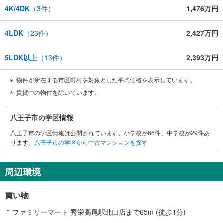
4K/4DK
（
3
件）
1,476万円
4LDK
（
23
件）
2,427万円
5LDK以上
（
13
件）
2,393万円
物件が所在する市区町村を対象とした平均価格を表示しています。
賃貸中の物件を除いています。
八
八王子市の学区情報
王
八王子市の学区情報は公開されています。小学校が66件、中学校が29件あ
子
ります。
八王子市の学区から中古マンションを探す
市
に
関
周辺環境
す
る
買い物
情
報
ファミリーマート 秀栄高尾駅北口店まで65m (徒歩1分)