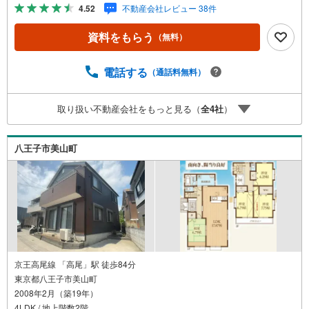
ごせます。浴室乾燥機付きの物件は、乾燥するまでの時間
4.52
不動産会社レビュー 38件
も短縮されるので忙しくて洗濯物をためこんでしまう人に
もおすすめです。こちらの中古戸建て物件は、子育ての環
資料をもらう
（無料）
境としてもうってつけです。
電話する
（通話料無料）
取り扱い不動産会社をもっと見る（
全
4
社
）
八王子市美山町
京王高尾線 「高尾」駅 徒歩84分
東京都八王子市美山町
2008年2月（築19年）
4LDK / 地上階数2階