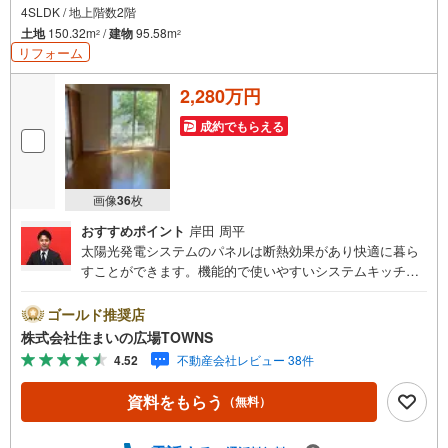
4SLDK / 地上階数2階
土地
150.32m
/
建物
95.58m
2
2
リフォーム
2,280万円
成約でもらえる
画像
36
枚
おすすめポイント
岸田 周平
太陽光発電システムのパネルは断熱効果があり快適に暮ら
すことができます。機能的で使いやすいシステムキッチン
付きなので、お料理を楽しめます。建物面積95.58平米でご
家族と過ごすのにも問題のない広さです。TVインターホン
ゴールド推奨店
付きでお子様のお留守番も安心です。全居室6帖以上ですの
株式会社住まいの広場TOWNS
で、広々とスペースを使うことができます。今回ご紹介し
4.52
不動産会社レビュー 38件
ているこちらの物件は南向きです。IHクッキングヒーター
付きのキッチンです。建物面積95.58平米の物件は住み心地
資料をもらう
（無料）
が良いと評判です。浴室乾燥機付きの物件であれば、外に
干したくない日でも浴室乾燥機を利用すれば効率よくカラ