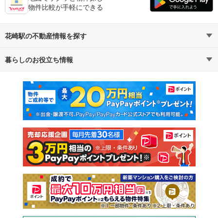
物件比較が手軽にできる
花崎駅の不動産情報を探す
暮らしのお役立ち情報
不動産・住宅
賃貸住宅
マンションカタログ
教えて！住まいの先生
新築マンション
中古マンション
新築一戸建て
中古一戸建て
注文住宅
土地
売却査定