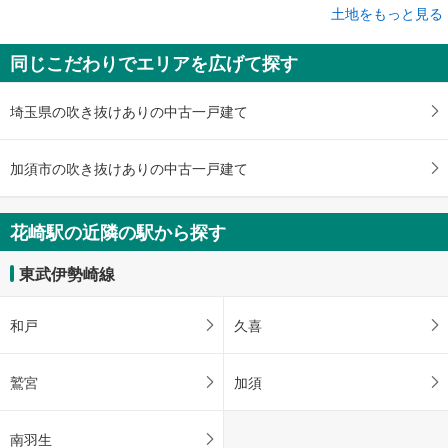
土地をもっと見る
土地
加須市正能
同じこだわりでエリアを広げて探す
880万円
未定
建物面積 -
埼玉県の吹き抜けありの中古一戸建て
東武伊勢崎線 「花崎」駅 徒歩79分
加須市の吹き抜けありの中古一戸建て
花崎駅の近隣の駅から探す
東武伊勢崎線
和戸
久喜
鷲宮
加須
南羽生