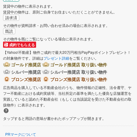
賃貸中の物件に表示されます。
賃貸中の物件は、原則ご自身でお住まいいただくことができません。
請求済
その物件が資料請求・お問い合わせ済みの場合に表示されます。
既読
その物件を既にご覧になっている場合に表示されます。
成約でもらえる
【Yahoo!不動産】物件ご成約で最大20万円相当PayPayポイントプレゼント！
の対象物件です。詳細は
プレゼント詳細
をご覧ください。
ゴールド推奨店
ゴールド推奨店 取り扱い物件
シルバー推奨店
シルバー推奨店 取り扱い物件
ブロンズ推奨店
ブロンズ推奨店 取り扱い物件
広告商品を購入している不動産会社のうち、物件情報の正確性、法令遵守、ヤ
フー不動産における成約実績等、当社所定の基準を満たした優良な店舗運営を
実践していると認めた不動産会社（もしくは当該認定を受けた不動産会社の取
扱物件）に表示されます。
タップすると用語の意味が書かれたポップアップが開きます。
PRマークについて