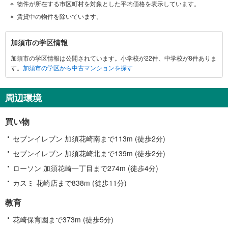
物件が所在する市区町村を対象とした平均価格を表示しています。
賃貸中の物件を除いています。
加
加須市の学区情報
須
加須市の学区情報は公開されています。小学校が22件、中学校が8件ありま
市
す。
加須市の学区から中古マンションを探す
に
関
す
周辺環境
る
情
買い物
報
セブンイレブン 加須花崎南まで113m (徒歩2分)
セブンイレブン 加須花崎北まで139m (徒歩2分)
ローソン 加須花崎一丁目まで274m (徒歩4分)
カスミ 花崎店まで838m (徒歩11分)
教育
花崎保育園まで373m (徒歩5分)