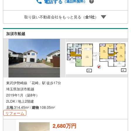
談窓口20年以上の相談実績、経験豊富なスタッフが不動産
電話する
（通話料無料）
や相続までトータルサポート。■非接触での打ち合わせLIN
EやZOOMなど、WEB会議システムを活用した非接触での
取り扱い不動産会社をもっと見る（
全
1
社
）
お打ち合わせも可能です。
加須市船越
東武伊勢崎線 「花崎」駅 徒歩17分
埼玉県加須市船越
2019年1月（築8年）
2LDK / 地上2階建
土地
314.45m
/
建物
108.05m
2
2
リフォーム
2,680万円