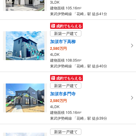
3LDK
・
建物面積 105.16m
2
条
東武伊勢崎線 「花崎」駅 徒歩41分
件
を
成約でもらえる
マ
新築一戸建て
イ
加須市下高柳
ペ
2,580万円
ー
4LDK
ジ
建物面積 108.05m
2
に
東武伊勢崎線 「花崎」駅 徒歩40分
保
存
成約でもらえる
す
新築一戸建て
る
加須市多門寺
2,580万円
4LDK
建物面積 105.16m
2
東武伊勢崎線 「花崎」駅 徒歩39分
新築一戸建て