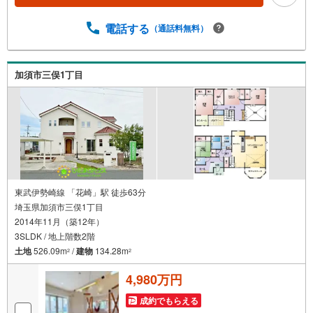
電話する
（通話料無料）
加須市三俣1丁目
東武伊勢崎線 「花崎」駅 徒歩63分
埼玉県加須市三俣1丁目
2014年11月（築12年）
3SLDK / 地上階数2階
土地
526.09m
/
建物
134.28m
2
2
4,980万円
成約でもらえる