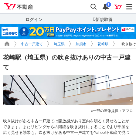
Yahoo!不動産
検索
通知
i
ログイン
ID新規取得
中古一戸建て
埼玉県
加須市
花崎駅
吹き抜け
花崎駅（埼玉県）の吹き抜けありの中古一戸建
て
一部の画像提供：アフロ
吹き抜けがある中古一戸建ては開放感があり室内を明るく見せることが
できます。またリビングからの階段を吹き抜けにすることでより部屋を
広く見せる効果も。吹き抜けがある中古一戸建てをYahoo!不動産で見つ