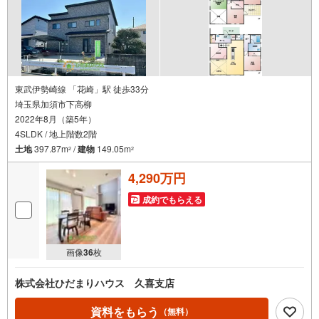
東武伊勢崎線 「花崎」駅 徒歩33分
埼玉県加須市下高柳
2022年8月（築5年）
4SLDK / 地上階数2階
土地
397.87m
/
建物
149.05m
2
2
4,290万円
成約でもらえる
画像
36
枚
株式会社ひだまりハウス 久喜支店
資料をもらう
（無料）