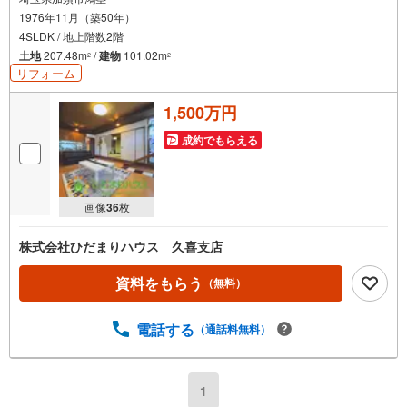
1976年11月（築50年）
4SLDK / 地上階数2階
土地
207.48m
/
建物
101.02m
2
2
リフォーム
1,500万円
成約でもらえる
画像
36
枚
株式会社ひだまりハウス 久喜支店
資料をもらう
（無料）
電話する
（通話料無料）
1