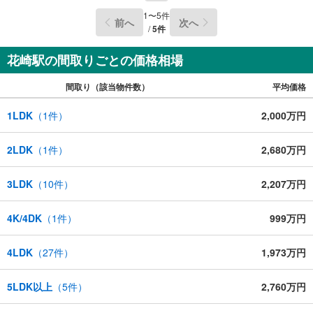
1
〜
5
件
前へ
次へ
/
5
件
花崎駅の間取りごとの価格相場
間取り（該当物件数）
平均価格
1LDK
（
1
件）
2,000万円
2LDK
（
1
件）
2,680万円
3LDK
（
10
件）
2,207万円
4K/4DK
（
1
件）
999万円
4LDK
（
27
件）
1,973万円
5LDK以上
（
5
件）
2,760万円