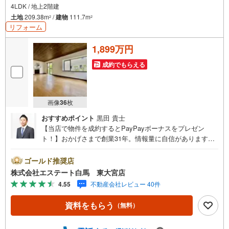
4LDK / 地上2階建
土地
209.38m
/
建物
111.7m
2
2
リフォーム
1,899万円
成約でもらえる
画像
36
枚
おすすめポイント
黒田 貴士
【当店で物件を成約するとPayPayボーナスをプレゼン
ト！】おかげさまで創業31年。情報量に自信があります。
お気軽にお問い合わせください。【こころとカラダに、う
れしい暮らし HAKUBAグループ】■FP相談サポート社外
ゴールド推奨店
提携ファイナンシャルプランナーと資金相談が出来ます。
株式会社エステート白馬 東大宮店
無料で何度でも可能です。■不動産の売却プラン入力5項目
4.55
不動産会社レビュー 40件
で即日無料査定、好条件でのご売却をオーダーメイド。■注
文住宅「白馬の家」高気密・高断熱のフルオーダー住宅
資料をもらう
（無料）
「白馬の家」のご提案もできます。経験豊富な建築士と夢
のマイホーム。■シニア世代の住み替え、高齢者住まいの相