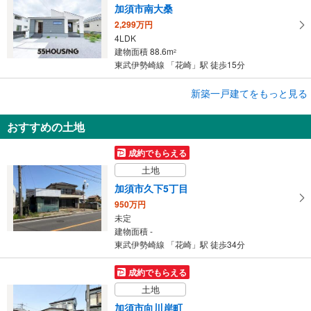
加須市南大桑
2,299万円
4LDK
建物面積 88.6m
2
東武伊勢崎線 「花崎」駅 徒歩15分
新築一戸建てをもっと見る
新築一戸建て
加須市多門寺
おすすめの土地
2,580万円
4LDK
成約でもらえる
建物面積 105.16m
2
土地
東武伊勢崎線 「花崎」駅から5000m 車:10分
加須市久下5丁目
950万円
未定
建物面積 -
東武伊勢崎線 「花崎」駅 徒歩34分
成約でもらえる
土地
加須市向川岸町