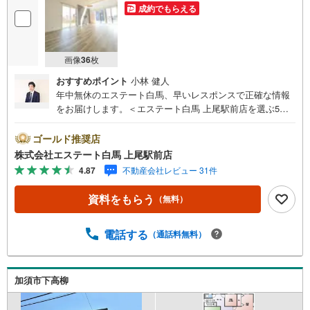
成約でもらえる
画像
36
枚
おすすめポイント
小林 健人
年中無休のエステート白馬、早いレスポンスで正確な情報
をお届けします。＜エステート白馬 上尾駅前店を選ぶ5つ
のポイント＞1.JR高崎線「上尾駅」から徒歩1分駅前の「イ
トーヨーカドー上尾駅前店」内に立地。2.無料駐車場完備
ゴールド推奨店
のお店立体駐車場は全480台収容可。駐車場完備してます。
株式会社エステート白馬 上尾駅前店
3.大型キッズスペース当店自慢のキッズスペースをぜひご
4.87
不動産会社レビュー 31件
覧ください。店内におむつ替えコーナーもご用意してま
す。4.年中無休・365日営業でお手伝い営業時間:10時～20
資料をもらう
（無料）
時まで。スピードある対応が自慢のお店です。5.提携FPへ
の無料個別相談サービス社外の中立的なファイナンシャル
プランナーと無料相談。ローン返済について、老後や学費
電話する
（通話料無料）
等も含めたシミュレーションをご提案できます。お客様の
不動産取引に安心材料をプラスするために生まれた「白馬
のプラスUPサポート」。付帯品修理サービスはお客様から
加須市下高柳
大変好評いただいております。お問い合わせ、資料請求を
お待ちしております。