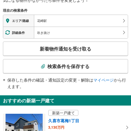
※段差なしでの移動経路
（○：有り △：要駅員設備 ×：無し）
現在の検索条件
地上⇔改札⇔ホーム：○
エレベータ
花崎駅
エリア/路線
・各ホーム⇔改札
・改札⇔北口
吹き抜け
詳細条件
・改札⇔南口
エスカレータ
こ
新着物件通知を受け取る
・各ホーム⇔改札
の
・改札⇔北口
検
・改札⇔南口
索
検索条件を保存する
トイレ
条
《多機能トイレ》
件
保存した条件の確認・通知設定の変更・解除は
マイページ
から行
・２番線ホーム上
で
えます。
その他
通
・点字テープ（券売機・手すり等）
知
おすすめの新築一戸建て
・ＡＥＤ
を
受
新築一戸建て
け
久喜市葛梅1丁目
取
3,130万円
る