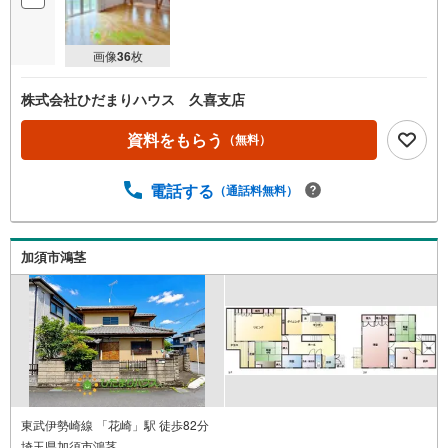
画像
36
枚
株式会社ひだまりハウス 久喜支店
資料をもらう
（無料）
電話する
（通話料無料）
加須市鴻茎
東武伊勢崎線 「花崎」駅 徒歩82分
埼玉県加須市鴻茎