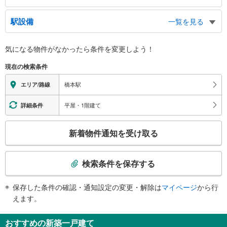
北口（ＪＲ）
駅設備
一覧を見る
橋本３～７丁目・東橋本方面、町田市小山町方面、シティプラザはしもと、杜
のホールはしもと、橋本図書館、バスのりば、タクシーのりば
バリアフリー状況
南口（ＪＲ）
気になる物件がなかったら
条件を変更しよう！
※段差なしでの移動経路
京王線、橋本１・２丁目・西橋本方面、小山１～４丁目方面、大山町方面、緑
（○：有り △：要駅員設備 ×：無し）
現在の検索条件
区役所、アートラボはしもと、アリオ橋本、相模原北警察署、サン・エールさ
【ＪＲ東日本】：○
がみはら、バスのりば、タクシーのりば
【京王電鉄】：○
橋本駅
エリア/路線
北口
エレベータ
ＪＲ橋本駅（横浜線・相模線）、東橋本方面、橋本３～７丁目方面、町田市小
【ＪＲ】
平屋・1階建て
詳細条件
山町方面、バスのりば、タクシーのりば
・各ホーム⇔改札
南口
【京王電鉄】
こ
新着物件通知を受け取る
・ホーム⇔改札
西橋本・橋本１・２丁目方面、小山１～４丁目方面、大山町方面、バスのり
の
【ＪＲ】【京王電鉄】
ば、タクシーのりば、アートラボはしもと、アリオ橋本、相模原北警察署、サ
検
・改札⇔北口
ン・エールさがみはら、緑区合同庁舎
索
・改札⇔南口
検索条件を保存する
条
エスカレータ
件
【ＪＲ】
保存した条件の確認・通知設定の変更・解除は
マイページ
から行
で
・各ホーム⇔改札
えます。
通
【京王電鉄】
・ホーム⇔改札
知
おすすめの新築一戸建て
【ＪＲ】【京王電鉄】
を