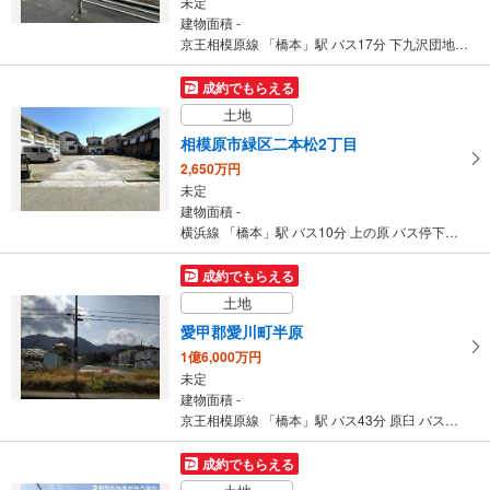
未定
建物面積 -
京王相模原線 「橋本」駅 バス17分 下九沢団地 バス停下車 徒歩5分
成約でもらえる
土地
相模原市緑区二本松2丁目
2,650万円
未定
建物面積 -
横浜線 「橋本」駅 バス10分 上の原 バス停下車 徒歩5分
成約でもらえる
土地
愛甲郡愛川町半原
1億6,000万円
未定
建物面積 -
京王相模原線 「橋本」駅 バス43分 原臼 バス停下車 徒歩4分
成約でもらえる