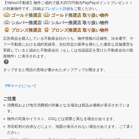
【Yahoo!不動産】物件ご成約で最大20万円相当PayPayポイントプレゼント！
の対象物件です。詳細は
プレゼント詳細
をご覧ください。
ゴールド推奨店
ゴールド推奨店 取り扱い物件
シルバー推奨店
シルバー推奨店 取り扱い物件
ブロンズ推奨店
ブロンズ推奨店 取り扱い物件
広告商品を購入している不動産会社のうち、物件情報の正確性、法令遵守、ヤ
フー不動産における成約実績等、当社所定の基準を満たした優良な店舗運営を
実践していると認めた不動産会社（もしくは当該認定を受けた不動産会社の取
扱物件）に表示されます。
タップすると用語の意味が書かれたポップアップが開きます。
PRマークについて
ご注意
消費税および地方消費税の対象となる場合は税込み価格が表示されていま
す。
物件の写真やイラスト、CGなどは実際と異なる場合があります。
市区町村の合併などにより、地図が表示されない場合があります。ご了承く
ださい。