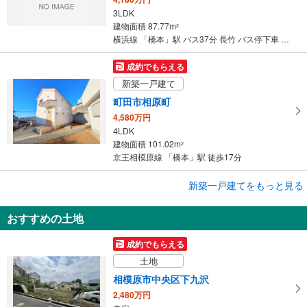
3LDK
建物面積 87.77m
2
横浜線 「橋本」駅 バス37分 長竹 バス停下車 徒歩5分
成約でもらえる
新築一戸建て
町田市相原町
4,580万円
4LDK
建物面積 101.02m
2
京王相模原線 「橋本」駅 徒歩17分
成約でもらえる
新築一戸建てをもっと見る
新築一戸建て
おすすめの土地
相模原市緑区二本松1丁目
4,480万円
成約でもらえる
2LDK＋S
土地
建物面積 90.67m
2
横浜線 「橋本」駅 徒歩24分
相模原市中央区下九沢
2,480万円