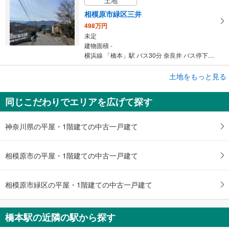
土地
相模原市緑区三井
498万円
未定
建物面積 -
横浜線 「橋本」駅 バス30分 奈良井 バス停下車 徒歩27分
成約でもらえる
土地をもっと見る
土地
同じこだわりでエリアを広げて探す
愛甲郡愛川町半原
4,980万円
未定
神奈川県の平屋・1階建ての中古一戸建て
建物面積 -
京王相模原線 「橋本」駅 バス39分 半原 バス停下車 徒歩7分
相模原市の平屋・1階建ての中古一戸建て
相模原市緑区の平屋・1階建ての中古一戸建て
橋本駅の近隣の駅から探す