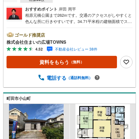
おすすめポイント
岸田 周平
相原元橋公園まで262mです。交通のアクセスがしやすくと
色んな所に行きやすいです。34.71平米程の建物面積でスペ
ースも十分。すぐに入居できるので、お待ちいただくこと
はありません。平坦地かどうかで、日々の暮らしやすさが
ゴールド推奨店
変わります。徒歩12分で駅へのアクセスが可能な物件で
株式会社住まいの広場TOWNS
す。3LDKの物件で快適な日々を過ごしましょう。【年中無
4.52
不動産会社レビュー 38件
休/9:00～21:00】人気物件は特にお問い合わせが集中する
ため、お早めにお電話下さい。「室内・現地を見学する」
資料をもらう
（無料）
ボタンよりご予約頂くとご見学がスムーズです。■その他、
各種ご相談も承っております。○住宅ローンのご相談○ライ
フプランのシミュレーション■住まいの広場TOWNSからお
電話する
（通話料無料）
客様へ経験豊富なスタッフが親身になってお客様に合った
物件をご紹介させて頂きます！ /他社様掲載物件も併せてご
紹介可能ですのでお気軽にお問い合わせ下さい♪駐車場も
町田市小山町
ございますので、お車でのお越しも大歓迎です！