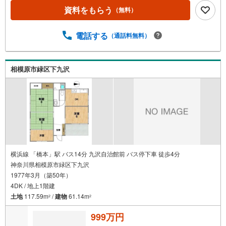
が可能です。9:00～21:00まで■ご案内方法ご自宅へのお迎
資料をもらう
（無料）
え・最寄駅等でお待ち合わせ、弊社へのご来社など、ご相
談ください。ご希望があれば周辺環境、お客様の希望に合
わせた物件などもご案内をいたします。■ご予約方法事前に
電話する
（通話料無料）
鍵の手配が必要な場合がありますので、お早目にご連絡を
いただけると、ご案内がスムーズです。■その他、各種ご相
談もお気軽にどうぞ！ ・現在、お車などの借り入れが
相模原市緑区下九沢
あるけど平気？ ・自己資金が少なくても平気？ etc…
◎住宅ローンのご相談 ・繰り上げ返済は「いつ」、
「どのくらい」するのが効果的？ ・どこの銀行で借り
るとお得なの？
横浜線 「橋本」駅 バス14分 九沢自治館前 バス停下車 徒歩4分
神奈川県相模原市緑区下九沢
1977年3月（築50年）
4DK / 地上1階建
土地
117.59m
/
建物
61.14m
2
2
999万円