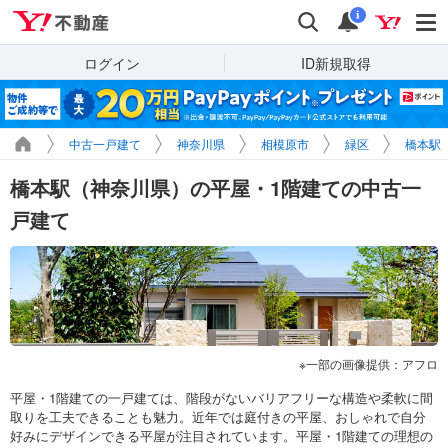
Yahoo!不動産
検索
通知
i
ログイン
ID新規取得
中古一戸建て
神奈川県
相模原市
緑区
橋本駅
橋本駅（神奈川県）の平屋・1階建ての中古一
戸建て
一部の画像提供：アフロ
平屋・1階建ての一戸建ては、階段がないバリアフリーな構造や柔軟に間
取りを工夫できることも魅力。近年では庭付きの平屋、おしゃれで自分
好みにデザインできる平屋が注目されています。平屋・1階建ての理想の