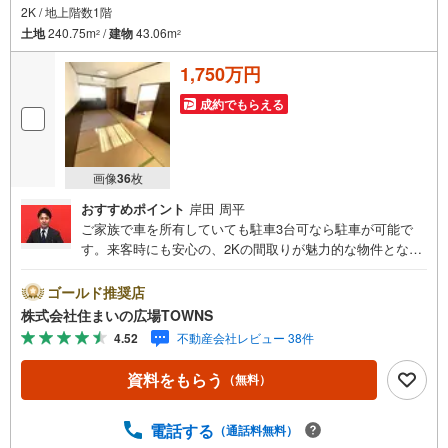
2K / 地上階数1階
土地
240.75m
/
建物
43.06m
2
2
1,750万円
成約でもらえる
画像
36
枚
おすすめポイント
岸田 周平
ご家族で車を所有していても駐車3台可なら駐車が可能で
す。来客時にも安心の、2Kの間取りが魅力的な物件となっ
ています。交通量が少ないので、車の運転も快適にするこ
とができます。お隣とのスペースがしっかりとれているの
ゴールド推奨店
で、防災対策にもつながります。即引き渡しできる物件は
株式会社住まいの広場TOWNS
いかがですか。10坪以上の庭がございます。43.06平米の建
4.52
不動産会社レビュー 38件
物面積でゆったりと暮らすことができる物件です。【年中
無休/9:00～21:00】人気物件は特にお問い合わせが集中す
資料をもらう
（無料）
るため、お早めにお電話下さい。「室内・現地を見学す
る」ボタンよりご予約頂くとご見学がスムーズです。■その
他、各種ご相談も承っております。○住宅ローンのご相談○
電話する
（通話料無料）