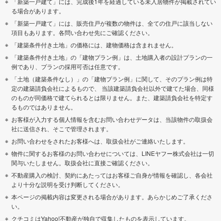
「新築一戸建て」には、完成後1年を経過している未入居物件が掲載されてい
る場合があります。
「新築一戸建て」には、販売住戸が複数の物件は、全ての住戸に該当しない
項目もあります。各問い合わせ先にご確認ください。
「建築条件付き土地」の価格には、建物価格は含まれません。
「建築条件付き土地」の「建物プラン例」は、土地購入者の設計プランの一
例であり、プランの採用可否は任意です。
「土地（建築条件なし）」の「建物プラン例」に関して、そのプラン例は特
定の建築請負会社によるもので、 当該建築請負会社以外で建てた場合、同様
のものが同価格で建てられるとは限りません。また、建築請負会社を特定す
るものではありません。
お客様が入力する個人情報を含むお問い合わせデータは、当該物件の取扱会
社に送信され、そこで管理されます。
お問い合わせをされたお客様へは、取扱会社がご連絡いたします。
物件に関するお客様のお問い合わせについては、LINEヤフー株式会社は一切
関与いたしません。取扱会社に直接ご確認ください。
不動産購入の検討、契約にあたってはお客様ご自身が情報を確認し、各会社
より十分な説明を受け判断してください。
本ページの掲載内容は変更される場合があります。あらかじめご了承くださ
い。
クチコミはYahoo!不動産が独自で収集したものを表示しています。