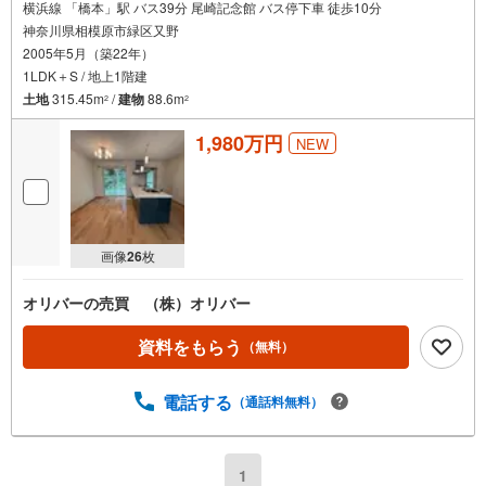
横浜線 「橋本」駅 バス39分 尾崎記念館 バス停下車 徒歩10分
神奈川県相模原市緑区又野
2005年5月（築22年）
1LDK＋S / 地上1階建
土地
315.45m
/
建物
88.6m
2
2
1,980万円
NEW
画像
26
枚
オリバーの売買 （株）オリバー
資料をもらう
（無料）
電話する
（通話料無料）
1