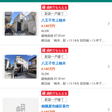
・改札⇔北口
受
成約でもらえる
・改札⇔南口
け
トイレ
新築一戸建て
取
【ＪＲ】
八王子市上柚木
る
《多機能トイレ》
4,140万円
・
・改札内
4LDK
条
【京王電鉄】
建物面積 97.91m
2
件
《多機能トイレ》
横浜線 「橋本」駅 バス14分 前田橋 バス停下車 徒歩9分
・改札内
を
【ＪＲ】【京王電鉄】
マ
成約でもらえる
《車椅子対応》
イ
新築一戸建て
・改札外（南口１Ｆ）
ペ
その他
八王子市上柚木
ー
【ＪＲ】
4,140万円
ジ
・点字運賃表
3LDK
に
【京王電鉄】
建物面積 91.91m
2
保
・点字案内（券売機・運賃表・階段手すり）
横浜線 「橋本」駅 バス14分 前田橋 バス停下車 徒歩9分
存
・ＡＥＤ
す
成約でもらえる
る
新築一戸建て
相模原市緑区長竹
4,180万円