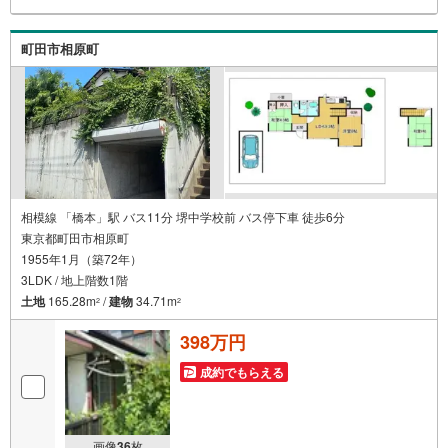
ライフプランのシミュレーション■住まいの広場TOWNSか
らお客様へ経験豊富なスタッフが親身になってお客様に合
った物件をご紹介させて頂きます！ /他社様掲載物件も併せ
町田市相原町
てご紹介可能ですのでお気軽にお問い合わせ下さい♪駐車
場もございますので、お車でのお越しも大歓迎です！
相模線 「橋本」駅 バス11分 堺中学校前 バス停下車 徒歩6分
東京都町田市相原町
1955年1月（築72年）
3LDK / 地上階数1階
土地
165.28m
/
建物
34.71m
2
2
398万円
成約でもらえる
画像
36
枚