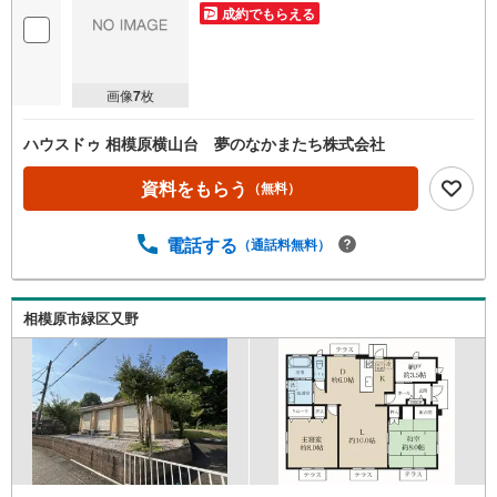
成約でもらえる
画像
7
枚
ハウスドゥ 相模原横山台 夢のなかまたち株式会社
資料をもらう
（無料）
電話する
（通話料無料）
相模原市緑区又野