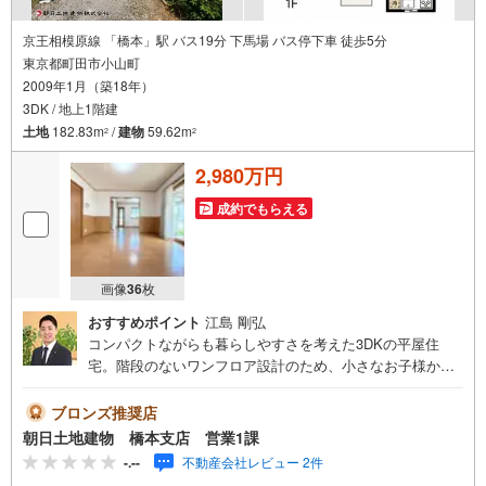
京王相模原線 「橋本」駅 バス19分 下馬場 バス停下車 徒歩5分
東京都町田市小山町
2009年1月（築18年）
3DK / 地上1階建
土地
182.83m
/
建物
59.62m
2
2
2,980万円
成約でもらえる
画像
36
枚
おすすめポイント
江島 剛弘
コンパクトながらも暮らしやすさを考えた3DKの平屋住
宅。階段のないワンフロア設計のため、小さなお子様から
ご年配の方まで安心してお住まいいただけます。各居室を
しっかり確保し、収納や在宅ワークスペースとしても活用
ブロンズ推奨店
可能。カースペース付きで毎日の移動も快適。実際の陽当
朝日土地建物 橋本支店 営業1課
たりや開放感を、ぜひ現地でご体感ください。━━☆朝日
-.--
不動産会社レビュー 2件
土地建物（株）橋本店 営業1課☆━━■日時毎日、ご見学