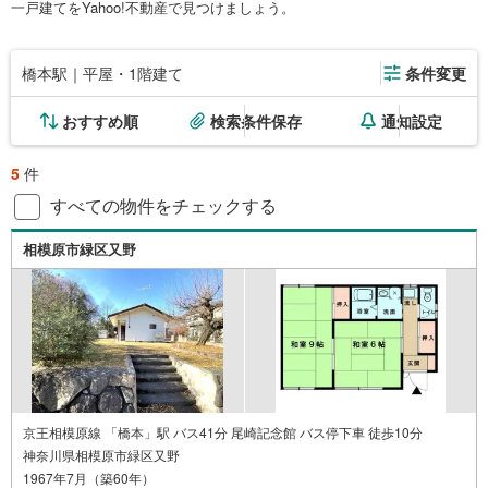
一戸建てをYahoo!不動産で見つけましょう。
橋本駅｜平屋・1階建て
条件変更
おすすめ順
検索条件保存
通知設定
5
件
すべての物件をチェックする
相模原市緑区又野
京王相模原線 「橋本」駅 バス41分 尾崎記念館 バス停下車 徒歩10分
神奈川県相模原市緑区又野
1967年7月（築60年）