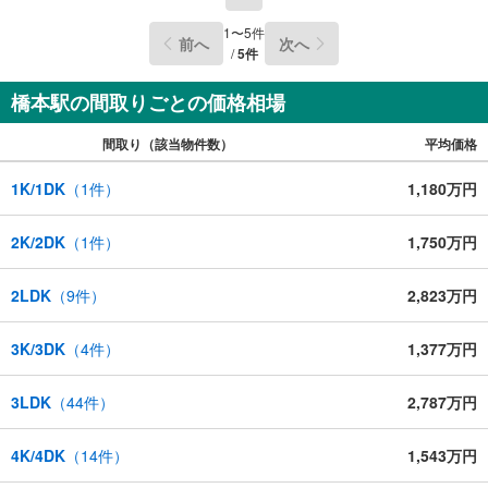
1
〜
5
件
前へ
次へ
/
5
件
橋本駅の間取りごとの価格相場
間取り（該当物件数）
平均価格
1K/1DK
（
1
件）
1,180万円
2K/2DK
（
1
件）
1,750万円
2LDK
（
9
件）
2,823万円
3K/3DK
（
4
件）
1,377万円
3LDK
（
44
件）
2,787万円
4K/4DK
（
14
件）
1,543万円