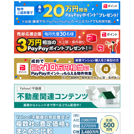
マンションカタログ
教えて！住まいの先生
新築マンション
中古マンション
新築一戸建て
中古一戸建て
注文住宅
土地
売却査定