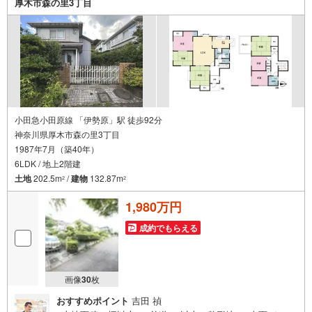
厚木市森の里3丁目
小田急小田原線 「伊勢原」駅 徒歩92分
神奈川県厚木市森の里3丁目
1987年7月（築40年）
6LDK / 地上2階建
土地
202.5m
/
建物
132.87m
2
2
1,980万円
成約でもらえる
画像
30
枚
おすすめポイント
吉田 禎