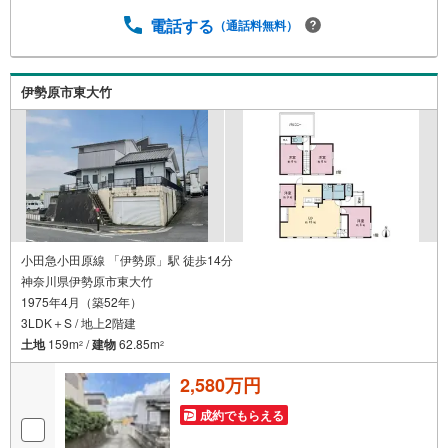
が多い【定年時の住宅ローン残高】【住宅購入者だけが加
入できる無料の生命保険】【13年間もらえる、国からの特
電話する
（通話料無料）
別ボーナス】これから多くなる【教育費】住宅を買った後
から始まる【住宅ローン返済】65歳以上から必要になる
【老後の費用負担】住宅探しの【このタイミング】で不安
伊勢原市東大竹
な部分を明確にしていきませんか？？ --------------
小田急小田原線 「伊勢原」駅 徒歩14分
神奈川県伊勢原市東大竹
1975年4月（築52年）
3LDK＋S / 地上2階建
土地
159m
/
建物
62.85m
2
2
2,580万円
成約でもらえる