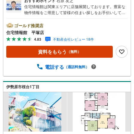
おすすめポイント
石原 友之
住宅情報館は関東エリアに店舗展開しております。豊富な
物件情報をご用意して皆様の住まい探しをお手伝いしてお
ります。まずは最寄りの住宅情報館にお気軽にご相談くだ
さい。住宅ローン相談会も同時開催中無理のない住宅ロー
ゴールド推奨店
ンの試算やご購入の際にかかる諸費用の概算も行っており
住宅情報館 平塚店
ます。しっかりとした資金計画のアドバイスをさせて頂き
4.83
不動産会社レビュー 18件
ますので、お気軽にご相談ください。
資料をもらう
（無料）
電話する
（通話料無料）
伊勢原市桜台1丁目