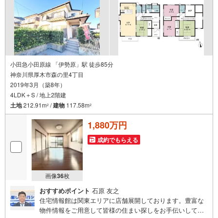
小田急小田原線 「伊勢原」駅 徒歩85分
神奈川県厚木市森の里4丁目
2019年3月（築8年）
4LDK＋S / 地上2階建
土地
212.91m
/
建物
117.58m
2
2
1,880万円
成約でもらえる
画像
36
枚
おすすめポイント
石原 友之
住宅情報館は関東エリアに店舗展開しております。豊富な
物件情報をご用意して皆様の住まい探しをお手伝いしてお