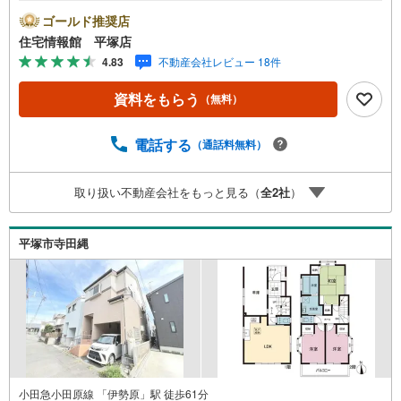
さい。住宅ローン相談会も同時開催中無理のない住宅ロー
ゴールド推奨店
ンの試算やご購入の際にかかる諸費用の概算も行っており
住宅情報館 平塚店
ます。しっかりとした資金計画のアドバイスをさせて頂き
4.83
不動産会社レビュー 18件
ますので、お気軽にご相談ください。
資料をもらう
（無料）
電話する
（通話料無料）
取り扱い不動産会社をもっと見る（
全
2
社
）
平塚市寺田縄
小田急小田原線 「伊勢原」駅 徒歩61分