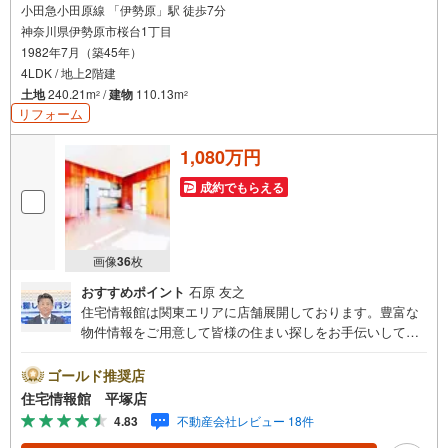
小田急小田原線 「伊勢原」駅 徒歩7分
神奈川県伊勢原市桜台1丁目
1982年7月（築45年）
4LDK / 地上2階建
土地
240.21m
/
建物
110.13m
2
2
リフォーム
1,080万円
成約でもらえる
画像
36
枚
おすすめポイント
石原 友之
住宅情報館は関東エリアに店舗展開しております。豊富な
物件情報をご用意して皆様の住まい探しをお手伝いしてお
ります。まずは最寄りの住宅情報館にお気軽にご相談くだ
さい。住宅ローン相談会も同時開催中無理のない住宅ロー
ゴールド推奨店
ンの試算やご購入の際にかかる諸費用の概算も行っており
住宅情報館 平塚店
ます。しっかりとした資金計画のアドバイスをさせて頂き
4.83
不動産会社レビュー 18件
ますので、お気軽にご相談ください。