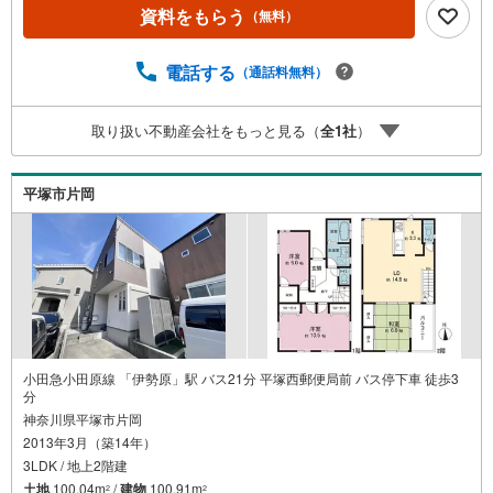
資料をもらう
（無料）
電話する
（通話料無料）
取り扱い不動産会社をもっと見る（
全
1
社
）
平塚市片岡
小田急小田原線 「伊勢原」駅 バス21分 平塚西郵便局前 バス停下車 徒歩3
分
神奈川県平塚市片岡
2013年3月（築14年）
3LDK / 地上2階建
土地
100.04m
/
建物
100.91m
2
2