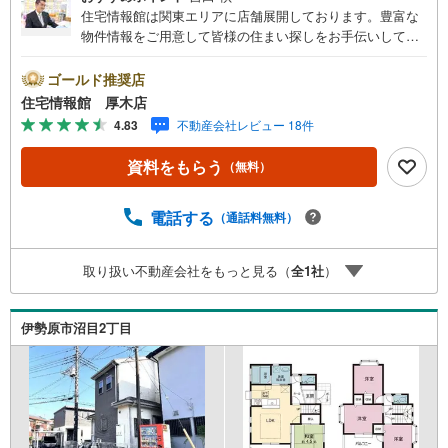
に
住宅情報館は関東エリアに店舗展開しております。豊富な
保
物件情報をご用意して皆様の住まい探しをお手伝いしてお
存
ります。まずは最寄りの住宅情報館にお気軽にご相談くだ
す
さい。住宅ローン相談会も同時開催中無理のない住宅ロー
ゴールド推奨店
る
ンの試算やご購入の際にかかる諸費用の概算も行っており
住宅情報館 厚木店
ます。しっかりとした資金計画のアドバイスをさせて頂き
4.83
不動産会社レビュー 18件
ますので、お気軽にご相談ください。
資料をもらう
（無料）
電話する
（通話料無料）
取り扱い不動産会社をもっと見る（
全
1
社
）
伊勢原市沼目2丁目