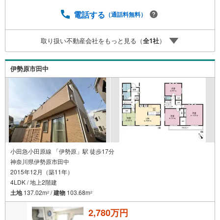
電話する
（通話料無料）
取り扱い不動産会社をもっと見る（
全
1
社
）
伊勢原市田中
小田急小田原線 「伊勢原」駅 徒歩17分
神奈川県伊勢原市田中
2015年12月（築11年）
4LDK / 地上2階建
土地
137.02m
/
建物
103.68m
2
2
2,780万円