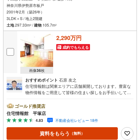
神奈川県伊勢原市板戸
2001年2月（築26年）
3LDK＋S / 地上2階建
土地
297.33m
/
建物
105.7m
2
2
2,290万円
成約でもらえる
画像
36
枚
おすすめポイント
石原 友之
住宅情報館は関東エリアに店舗展開しております。豊富な
物件情報をご用意して皆様の住まい探しをお手伝いしてお
ります。まずは最寄りの住宅情報館にお気軽にご相談くだ
さい。住宅ローン相談会も同時開催中無理のない住宅ロー
ゴールド推奨店
ンの試算やご購入の際にかかる諸費用の概算も行っており
住宅情報館 平塚店
ます。しっかりとした資金計画のアドバイスをさせて頂き
4.83
不動産会社レビュー 18件
ますので、お気軽にご相談ください。
資料をもらう
（無料）