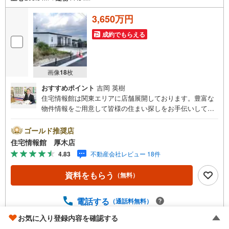
3,650万円
成約でもらえる
画像
18
枚
おすすめポイント
吉岡 英樹
住宅情報館は関東エリアに店舗展開しております。豊富な
物件情報をご用意して皆様の住まい探しをお手伝いしてお
ります。まずは最寄りの住宅情報館にお気軽にご相談くだ
さい。住宅ローン相談会も同時開催中無理のない住宅ロー
ゴールド推奨店
ンの試算やご購入の際にかかる諸費用の概算も行っており
住宅情報館 厚木店
ます。しっかりとした資金計画のアドバイスをさせて頂き
4.83
不動産会社レビュー 18件
ますので、お気軽にご相談ください。
資料をもらう
（無料）
電話する
（通話料無料）
お気に入り登録内容を確認する
取り扱い不動産会社をもっと見る（
全
1
社
）