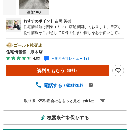
画像
18
枚
おすすめポイント
吉岡 英樹
住宅情報館は関東エリアに店舗展開しております。豊富な
物件情報をご用意して皆様の住まい探しをお手伝いしてお
ります。まずは最寄りの住宅情報館にお気軽にご相談くだ
さい。【営業時間 10:00～19:00 火曜・水曜（祝日の場
ゴールド推奨店
合は営業いたします）】「資料請求」「内覧」のお問い合
住宅情報館 厚木店
わせは上記時間内ですとスムーズにご対応が可能です。ス
4.83
不動産会社レビュー 18件
タッフ一同お客様のお問合せをお待ちしております。【住
宅ローン相談会】開催中無理のない住宅ローンの試算やご
資料をもらう
（無料）
購入の際にかかる諸費用の概算も行っております。しっか
りとした資金計画のアドバイスをさせて頂きますので、お
気軽にご相談ください。お客様第一主義をモット-にお引越
電話する
（通話料無料）
しをしてからも安心して住んでいただけるよう、末永く誠
実に努めさせて頂きます。住宅情報館にお越し頂けたら、
取り扱い不動産会社をもっと見る（
全
1
社
）
物件のご紹介だけではなく、お住まいの疑問、不安、お家
の事ならなんでもご相談いただけます。お客様の要望をお
こ
伺いしながら誠心誠意、全力でサポートさせて頂きます。
検索条件を保存する
お客様一人一人に合わせたライフプランのご提案をさせて
の
いただきます。お気軽にご相談ください。
検