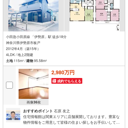
小田急小田原線 「伊勢原」駅 徒歩18分
神奈川県伊勢原市板戸
2012年4月（築15年）
4LDK / 地上2階建
土地
115m
/
建物
95.58m
2
2
2,980万円
成約でもらえる
画像
36
枚
おすすめポイント
石原 友之
住宅情報館は関東エリアに店舗展開しております。豊富な
物件情報をご用意して皆様の住まい探しをお手伝いしてお
ります。まずは最寄りの住宅情報館にお気軽にご相談くだ