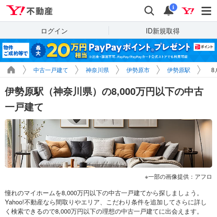
Yahoo!不動産
検索
通知
i
ログイン
ID新規取得
中古一戸建て
神奈川県
伊勢原市
伊勢原駅
8
伊勢原駅（神奈川県）の8,000万円以下の中古
一戸建て
一部の画像提供：アフロ
憧れのマイホームを8,000万円以下の中古一戸建てから探しましょう。
Yahoo!不動産なら間取りやエリア、こだわり条件を追加してさらに詳し
く検索できるので8,000万円以下の理想の中古一戸建てに出会えます。