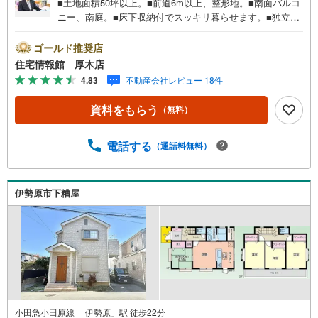
■土地面積50坪以上。■前道6m以上、整形地。■南面バルコ
ニー、南庭。■床下収納付でスッキリ暮らせます。■独立型
キッチンで使いやすい。■浴室に窓付でバスタイムを快適に
過ごせます。■即入居可。住宅情報館は関東エリアに店舗展
ゴールド推奨店
開しております。豊富な物件情報をご用意して皆様の住ま
住宅情報館 厚木店
い探しをお手伝いしております。まずは最寄りの住宅情報
4.83
不動産会社レビュー 18件
館にお気軽にご相談ください。住宅ローン相談会も同時開
催中無理のない住宅ローンの試算やご購入の際にかかる諸
資料をもらう
（無料）
費用の概算も行っております。しっかりとした資金計画の
アドバイスをさせて頂きますので、お気軽にご相談くださ
い。
電話する
（通話料無料）
伊勢原市下糟屋
小田急小田原線 「伊勢原」駅 徒歩22分