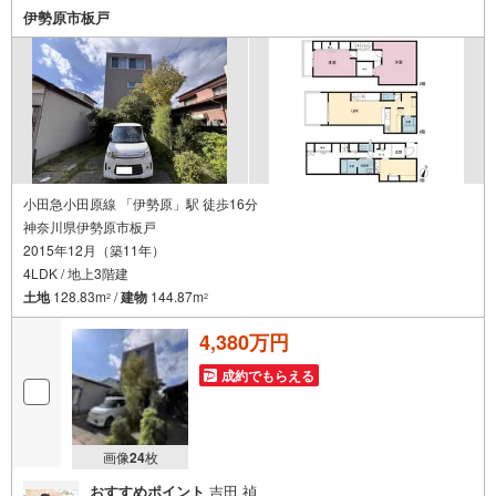
索
伊勢原市板戸
条
件
で
通
知
を
受
け
小田急小田原線 「伊勢原」駅 徒歩16分
神奈川県伊勢原市板戸
取
2015年12月（築11年）
る
4LDK / 地上3階建
・
土地
128.83m
/
建物
144.87m
2
2
条
件
4,380万円
を
マ
成約でもらえる
イ
ペ
ー
画像
24
枚
ジ
おすすめポイント
吉田 禎