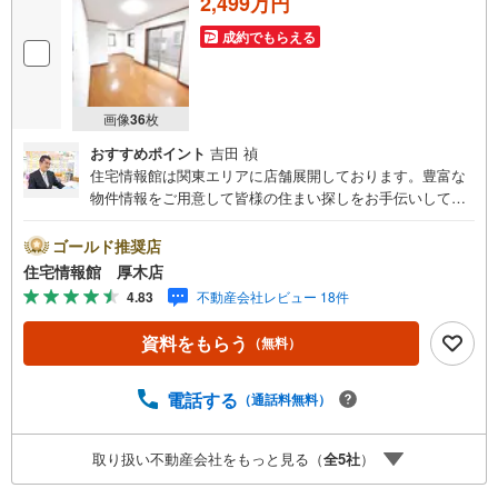
2,499万円
成約でもらえる
画像
36
枚
おすすめポイント
吉田 禎
住宅情報館は関東エリアに店舗展開しております。豊富な
物件情報をご用意して皆様の住まい探しをお手伝いしてお
ります。まずは最寄りの住宅情報館にお気軽にご相談くだ
さい。住宅ローン相談会も同時開催中無理のない住宅ロー
ゴールド推奨店
ンの試算やご購入の際にかかる諸費用の概算も行っており
住宅情報館 厚木店
ます。しっかりとした資金計画のアドバイスをさせて頂き
4.83
不動産会社レビュー 18件
ますので、お気軽にご相談ください。
資料をもらう
（無料）
電話する
（通話料無料）
取り扱い不動産会社をもっと見る（
全
5
社
）