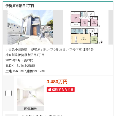
伊勢原市沼目4丁目
小田急小田原線 「伊勢原」駅 バス6分 沼目 バス停下車 徒歩1分
神奈川県伊勢原市沼目4丁目
2025年4月（築2年）
4LDK＋S / 地上2階建
土地
156.5m
/
建物
99.37m
2
2
3,480万円
成約でもらえる
画像
36
枚