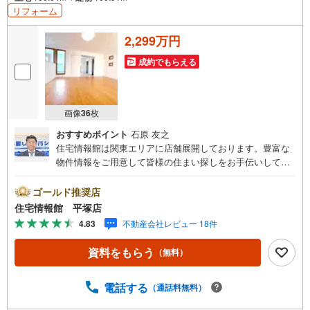
リフォーム
2,299万円
成約でもらえる
画像
36
枚
おすすめポイント
石原 友之
住宅情報館は関東エリアに店舗展開しております。豊富な
物件情報をご用意して皆様の住まい探しをお手伝いしてお
ります。まずは最寄りの住宅情報館にお気軽にご相談くだ
さい。住宅ローン相談会も同時開催中無理のない住宅ロー
ゴールド推奨店
ンの試算やご購入の際にかかる諸費用の概算も行っており
住宅情報館 平塚店
ます。しっかりとした資金計画のアドバイスをさせて頂き
4.83
不動産会社レビュー 18件
ますので、お気軽にご相談ください。
資料をもらう
（無料）
電話する
（通話料無料）