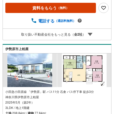
資料をもらう
（無料）
電話する
（通話料無料）
取り扱い不動産会社をもっと見る（
全
2
社
）
伊勢原市上粕屋
小田急小田原線 「伊勢原」駅 バス11分 石倉 バス停下車 徒歩3分
神奈川県伊勢原市上粕屋
2025年5月（築2年）
3LDK / 地上1階建
土地
208.84m
/
建物
77.84m
2
2