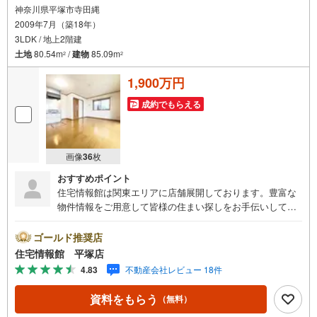
神奈川県平塚市寺田縄
2009年7月（築18年）
3LDK / 地上2階建
土地
80.54m
/
建物
85.09m
2
2
1,900万円
成約でもらえる
画像
36
枚
おすすめポイント
住宅情報館は関東エリアに店舗展開しております。豊富な
物件情報をご用意して皆様の住まい探しをお手伝いしてお
ります。まずは最寄りの住宅情報館にお気軽にご相談くだ
さい。【営業時間 10:00～19:00 火曜・水曜（祝日の場
ゴールド推奨店
合は営業いたします）】「資料請求」「内覧」のお問い合
住宅情報館 平塚店
わせは上記時間内ですとスムーズにご対応が可能です。ス
4.83
不動産会社レビュー 18件
タッフ一同お客様のお問合せをお待ちしております。【住
宅ローン相談会】開催中無理のない住宅ローンの試算やご
資料をもらう
（無料）
購入の際にかかる諸費用の概算も行っております。しっか