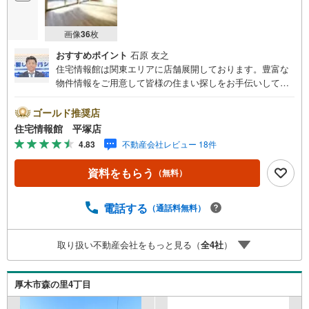
画像
36
枚
おすすめポイント
石原 友之
住宅情報館は関東エリアに店舗展開しております。豊富な
物件情報をご用意して皆様の住まい探しをお手伝いしてお
ります。まずは最寄りの住宅情報館にお気軽にご相談くだ
さい。住宅ローン相談会も同時開催中無理のない住宅ロー
ゴールド推奨店
ンの試算やご購入の際にかかる諸費用の概算も行っており
住宅情報館 平塚店
ます。しっかりとした資金計画のアドバイスをさせて頂き
4.83
不動産会社レビュー 18件
ますので、お気軽にご相談ください。
資料をもらう
（無料）
電話する
（通話料無料）
取り扱い不動産会社をもっと見る（
全
4
社
）
厚木市森の里4丁目