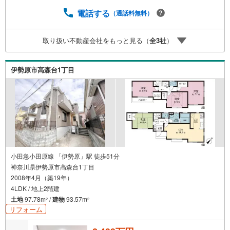
りとした資金計画のアドバイスをさせて頂きますので、お
気軽にご相談ください。お客様第一主義をモット-にお引越
電話する
（通話料無料）
しをしてからも安心して住んでいただけるよう、末永く誠
実に努めさせて頂きます。住宅情報館にお越し頂けたら、
取り扱い不動産会社をもっと見る（
全
3
社
）
物件のご紹介だけではなく、お住まいの疑問、不安、お家
の事ならなんでもご相談いただけます。お客様の要望をお
伺いしながら誠心誠意、全力でサポートさせて頂きます。
伊勢原市高森台1丁目
お客様一人一人に合わせたライフプランのご提案をさせて
いただきます。お気軽にご相談ください。
小田急小田原線 「伊勢原」駅 徒歩51分
神奈川県伊勢原市高森台1丁目
2008年4月（築19年）
4LDK / 地上2階建
土地
97.78m
/
建物
93.57m
2
2
リフォーム