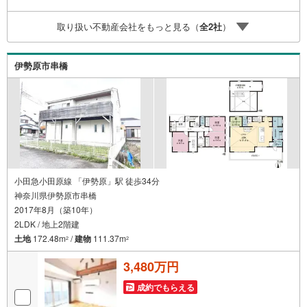
しをしてからも安心して住んでいただけるよう、末永く誠
実に努めさせて頂きます。住宅情報館にお越し頂けたら、
取り扱い不動産会社をもっと見る（
全
2
社
）
物件のご紹介だけではなく、お住まいの疑問、不安、お家
の事ならなんでもご相談いただけます。お客様の要望をお
伺いしながら誠心誠意、全力でサポートさせて頂きます。
伊勢原市串橋
お客様一人一人に合わせたライフプランのご提案をさせて
いただきます。お気軽にご相談ください。
小田急小田原線 「伊勢原」駅 徒歩34分
神奈川県伊勢原市串橋
2017年8月（築10年）
2LDK / 地上2階建
土地
172.48m
/
建物
111.37m
2
2
3,480万円
成約でもらえる