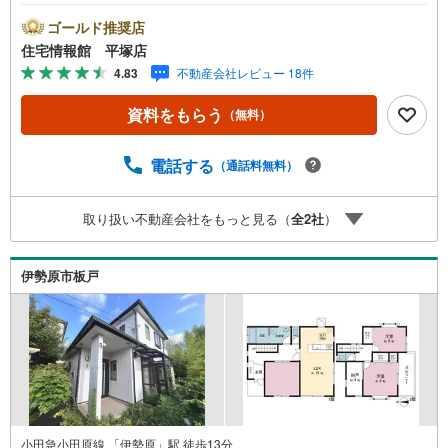
ります。まずは最寄りの住宅情報館にお気軽にご相談くだ
さい。住宅ローン相談会も同時開催中無理のない住宅ロー
ゴールド推奨店
ンの試算やご購入の際にかかる諸費用の概算も行っており
住宅情報館 平塚店
ます。しっかりとした資金計画のアドバイスをさせて頂き
4.83
不動産会社レビュー 18件
ますので、お気軽にご相談ください。
資料をもらう
（無料）
電話する
（通話料無料）
取り扱い不動産会社をもっと見る（
全
2
社
）
伊勢原市板戸
小田急小田原線 「伊勢原」駅 徒歩13分