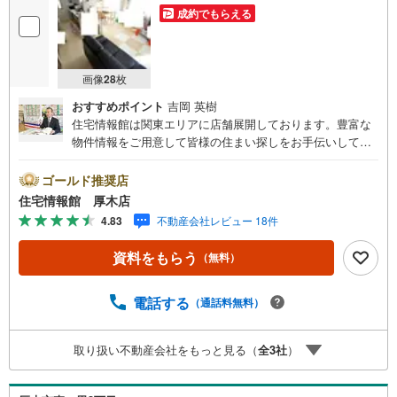
成約でもらえる
画像
28
枚
おすすめポイント
吉岡 英樹
住宅情報館は関東エリアに店舗展開しております。豊富な
物件情報をご用意して皆様の住まい探しをお手伝いしてお
ります。まずは最寄りの住宅情報館にお気軽にご相談くだ
さい。住宅ローン相談会も同時開催中無理のない住宅ロー
ゴールド推奨店
ンの試算やご購入の際にかかる諸費用の概算も行っており
住宅情報館 厚木店
ます。しっかりとした資金計画のアドバイスをさせて頂き
4.83
不動産会社レビュー 18件
ますので、お気軽にご相談ください。
資料をもらう
（無料）
電話する
（通話料無料）
取り扱い不動産会社をもっと見る（
全
3
社
）