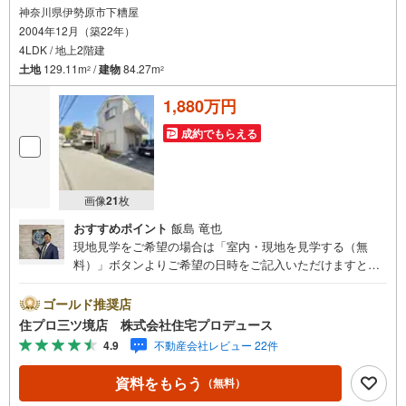
神奈川県伊勢原市下糟屋
2004年12月（築22年）
4LDK / 地上2階建
土地
129.11m
/
建物
84.27m
2
2
1,880万円
成約でもらえる
画像
21
枚
おすすめポイント
飯島 竜也
現地見学をご希望の場合は「室内・現地を見学する（無
料）」ボタンよりご希望の日時をご記入いただけますとス
ムーズにご案内が可能です。 住プロは相鉄線に強い！ 住プ
ロは、相鉄線の不動産売買専門会社です！最新物件情報や
ゴールド推奨店
当社限定で販売する物件情報も多数ございますので、お気
住プロ三ツ境店 株式会社住宅プロデュース
軽にお問合せ下さい！ -------------- 弊社独自の住宅ローン提
4.9
不動産会社レビュー 22件
案システム 弊社ではファイナンシャル専門スタッフによる
【丁寧な資金アドバイス】【ファイナンシャルプラン提案
資料をもらう
（無料）
書の作成】を随時行っております。意外に知らないお客様