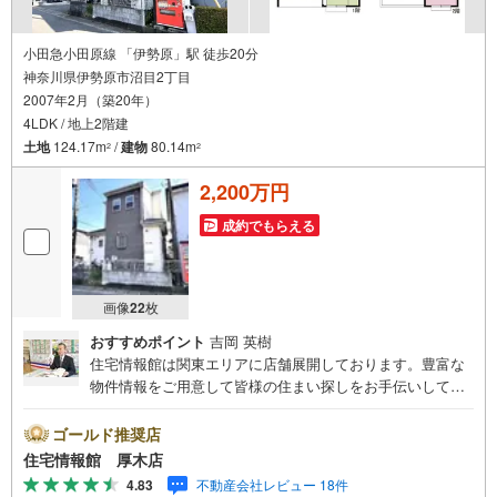
小田急小田原線 「伊勢原」駅 徒歩20分
神奈川県伊勢原市沼目2丁目
2007年2月（築20年）
4LDK / 地上2階建
土地
124.17m
/
建物
80.14m
2
2
2,200万円
成約でもらえる
画像
22
枚
おすすめポイント
吉岡 英樹
住宅情報館は関東エリアに店舗展開しております。豊富な
物件情報をご用意して皆様の住まい探しをお手伝いしてお
ります。まずは最寄りの住宅情報館にお気軽にご相談くだ
さい。住宅ローン相談会も同時開催中無理のない住宅ロー
ゴールド推奨店
ンの試算やご購入の際にかかる諸費用の概算も行っており
住宅情報館 厚木店
ます。しっかりとした資金計画のアドバイスをさせて頂き
4.83
不動産会社レビュー 18件
ますので、お気軽にご相談ください。