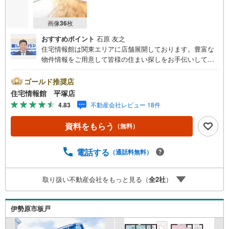
画像
36
枚
おすすめポイント
石原 友之
住宅情報館は関東エリアに店舗展開しております。豊富な
物件情報をご用意して皆様の住まい探しをお手伝いしてお
ります。まずは最寄りの住宅情報館にお気軽にご相談くだ
さい。住宅ローン相談会も同時開催中無理のない住宅ロー
ゴールド推奨店
ンの試算やご購入の際にかかる諸費用の概算も行っており
住宅情報館 平塚店
ます。しっかりとした資金計画のアドバイスをさせて頂き
4.83
不動産会社レビュー 18件
ますので、お気軽にご相談ください。
資料をもらう
（無料）
電話する
（通話料無料）
取り扱い不動産会社をもっと見る（
全
2
社
）
伊勢原市板戸