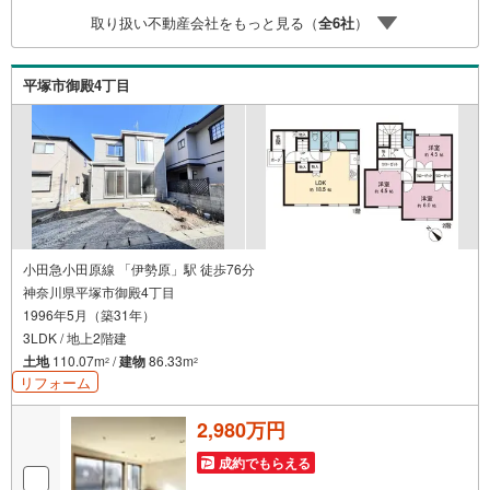
取り扱い不動産会社をもっと見る（
全
6
社
）
平塚市御殿4丁目
小田急小田原線 「伊勢原」駅 徒歩76分
神奈川県平塚市御殿4丁目
1996年5月（築31年）
3LDK / 地上2階建
土地
110.07m
/
建物
86.33m
2
2
リフォーム
2,980万円
成約でもらえる