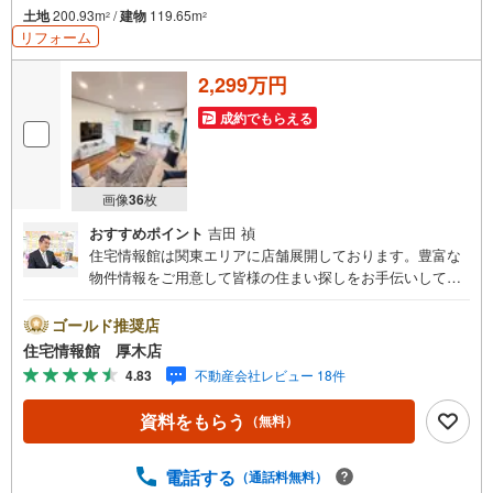
土地
200.93m
/
建物
119.65m
2
2
リフォーム
2,299万円
成約でもらえる
画像
36
枚
おすすめポイント
吉田 禎
住宅情報館は関東エリアに店舗展開しております。豊富な
物件情報をご用意して皆様の住まい探しをお手伝いしてお
ります。まずは最寄りの住宅情報館にお気軽にご相談くだ
さい。【営業時間 10:00～19:00 火曜・水曜（祝日の場
ゴールド推奨店
合は営業いたします）】「資料請求」「内覧」のお問い合
住宅情報館 厚木店
わせは上記時間内ですとスムーズにご対応が可能です。ス
4.83
不動産会社レビュー 18件
タッフ一同お客様のお問合せをお待ちしております。【住
宅ローン相談会】開催中無理のない住宅ローンの試算やご
資料をもらう
（無料）
購入の際にかかる諸費用の概算も行っております。しっか
りとした資金計画のアドバイスをさせて頂きますので、お
気軽にご相談ください。お客様第一主義をモット-にお引越
電話する
（通話料無料）