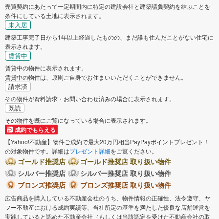
売買契約にあたって一定期間内に特定の建設会社と建築請負契約を結ぶことを
条件にしている土地に表示されます。
未入居
建築工事完了日から1年以上経過したものの、まだ誰も住んだことがない住宅に
表示されます。
賃貸中
賃貸中の物件に表示されます。
賃貸中の物件は、原則ご自身でお住まいいただくことができません。
請求済
その物件が資料請求・お問い合わせ済みの場合に表示されます。
既読
その物件を既にご覧になっている場合に表示されます。
成約でもらえる
【Yahoo!不動産】物件ご成約で最大20万円相当PayPayポイントプレゼント！
の対象物件です。詳細は
プレゼント詳細
をご覧ください。
ゴールド推奨店
ゴールド推奨店 取り扱い物件
シルバー推奨店
シルバー推奨店 取り扱い物件
ブロンズ推奨店
ブロンズ推奨店 取り扱い物件
広告商品を購入している不動産会社のうち、物件情報の正確性、法令遵守、ヤ
フー不動産における成約実績等、当社所定の基準を満たした優良な店舗運営を
実践していると認めた不動産会社（もしくは当該認定を受けた不動産会社の取