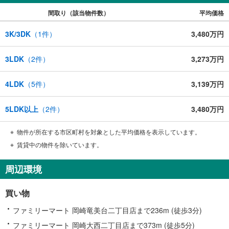
間取り（該当物件数）
平均価格
3K/3DK
（
1
件）
3,480万円
3LDK
（
2
件）
3,273万円
4LDK
（
5
件）
3,139万円
5LDK以上
（
2
件）
3,480万円
物件が所在する市区町村を対象とした平均価格を表示しています。
賃貸中の物件を除いています。
周辺環境
買い物
ファミリーマート 岡崎竜美台二丁目店まで236m (徒歩3分)
ファミリーマート 岡崎大西二丁目店まで373m (徒歩5分)