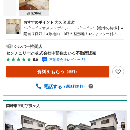
画像
36
枚
おすすめポイント
大久保 雅彦
*～**～**～オススメポイント！～**～**～*【物件の特徴】●
陽当り良好！●敷地約110坪の整形地！●シャッター付のビ
ルトインガレージ（2台分）！●ガーデニングや家庭菜園も
楽しめる広いお庭！●部屋数豊富な5LDK！大人数のご家族
シルバー推奨店
にもオススメです！●周辺は子育てしやすい閑静な住宅街●
センチュリー21株式会社中部住まいる不動産販売
名鉄本線「男川」駅まで徒歩6分！通勤・通学にも便利！●
5.0
不動産会社レビュー 8件
徒歩15分以内にスーパー、ドラッグストア、コンビニが揃
う利便性の良い立地！他にもオススメがイッパイ！お気軽
資料をもらう
（無料）
にお問合せ下さい!!
電話する
（通話料無料）
岡崎市欠町字狐ケ入