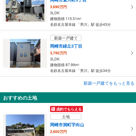
3,690万円
3LDK
建物面積 115.51m
2
名鉄名古屋本線 「男川」駅 徒歩43分
新築一戸建て
岡崎市緑丘3丁目
3,790万円
3LDK
建物面積 87.99m
2
名鉄名古屋本線 「男川」駅 徒歩34分
新築一戸建てをもっと見る
新築一戸建て
岡崎市竜美北1丁目
おすすめの土地
5,390万円
3LDK
成約でもらえる
建物面積 96.48m
2
土地
名鉄名古屋本線 「男川」駅 徒歩19分
岡崎市洞町字向山
2,600万円