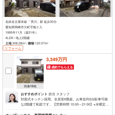
名鉄名古屋本線 「男川」駅 徒歩30分
愛知県岡崎市欠町字狐ケ入
1995年11月（築31年）
4LDK / 地上2階建
土地
308.28m
/
建物
120.07m
2
2
リフォーム
3,349万円
成約でもらえる
画像
10
枚
おすすめポイント
担当 スタッフ
対面式キッチン採用。全居室6畳超。お車並列3台駐車可能
な2階建て私邸です。【営業時間 10:00～21:00】※水曜定休
上記時間はお電話が繋がりやすくなっております。ぜひお
気軽にご連絡ください！現地を見学される場合は「室内・
オープンハウス 東岡崎営業センター