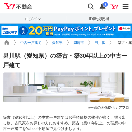
Yahoo!不動産
検索
通知
i
ログイン
ID新規取得
中古一戸建て
愛知県
岡崎市
男川駅
築古・築
男川駅（愛知県）の築古・築30年以上の中古一
戸建て
一部の画像提供：アフロ
築古（築30年以上）の中古一戸建てはお手頃価格の物件が多く、掘り出
し物、古民家をお探しの方におすすめ。築古（築30年以上）の理想の中
古一戸建てをYahoo!不動産で見つけましょう。