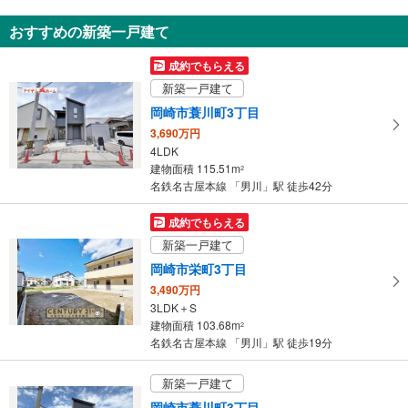
知
おすすめの新築一戸建て
を
受
成約でもらえる
け
新築一戸建て
取
岡崎市蓑川町3丁目
る
3,690万円
・
4LDK
条
建物面積 115.51m
2
件
名鉄名古屋本線 「男川」駅 徒歩42分
を
マ
成約でもらえる
イ
新築一戸建て
ペ
岡崎市栄町3丁目
ー
3,490万円
ジ
3LDK＋S
に
建物面積 103.68m
2
保
名鉄名古屋本線 「男川」駅 徒歩19分
存
す
新築一戸建て
る
岡崎市蓑川町3丁目