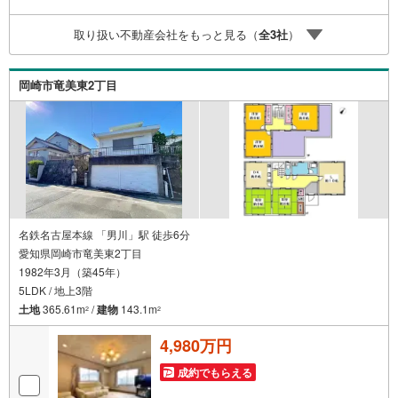
気軽にご連絡下さい♪当店は広いキッズスペースもありご
家族皆様でお越しいただける大型店舗です（大型駐車場完
取り扱い不動産会社をもっと見る（
全
3
社
）
備）。【現地ご案内 随時受け付けています！】お電話受
付 9:00～20:00（年中無休）年中無休につき土日はもちろ
ん平日夜やお仕事終わりのご内覧、女性営業スタッフによ
岡崎市竜美東2丁目
るご案内も可能です！
名鉄名古屋本線 「男川」駅 徒歩6分
愛知県岡崎市竜美東2丁目
1982年3月（築45年）
5LDK / 地上3階
土地
365.61m
/
建物
143.1m
2
2
4,980万円
成約でもらえる