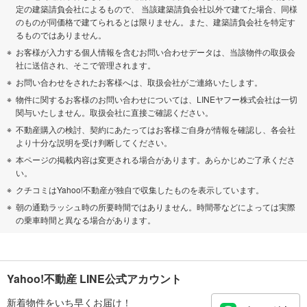
定の建築請負会社によるもので、 当該建築請負会社以外で建てた場合、同様
のものが同価格で建てられるとは限りません。また、建築請負会社を特定す
るものではありません。
お客様が入力する個人情報を含むお問い合わせデータは、当該物件の取扱会
社に送信され、そこで管理されます。
お問い合わせをされたお客様へは、取扱会社がご連絡いたします。
物件に関するお客様のお問い合わせについては、LINEヤフー株式会社は一切
関与いたしません。取扱会社に直接ご確認ください。
不動産購入の検討、契約にあたってはお客様ご自身が情報を確認し、各会社
より十分な説明を受け判断してください。
本ページの掲載内容は変更される場合があります。あらかじめご了承くださ
い。
クチコミはYahoo!不動産が独自で収集したものを表示しています。
朝の通勤ラッシュ時の所要時間ではありません。時間帯などによっては実際
の乗車時間と異なる場合があります。
Yahoo!不動産 LINE公式アカウント
新着物件をいち早くお届け！