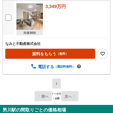
3,349万円
画像
30
枚
なみと不動産株式会社
資料をもらう
（無料）
電話する
（通話料無料）
1
1
〜
4
件
前へ
次へ
/
4
件
男川駅の間取りごとの価格相場