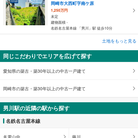
岡崎市大西町字南ケ原
1,250万円
未定
建物面積 -
名鉄名古屋本線 「男川」駅 徒歩10分
成約でもらえる
土地をもっと見る
土地
同じこだわりでエリアを広げて探す
岡崎市竜美旭町
1,100万円
未定
愛知県の築古・築30年以上の中古一戸建て
建物面積 -
名鉄名古屋本線 「男川」駅 徒歩12分
岡崎市の築古・築30年以上の中古一戸建て
男川駅の近隣の駅から探す
名鉄名古屋本線
名電山中
藤川