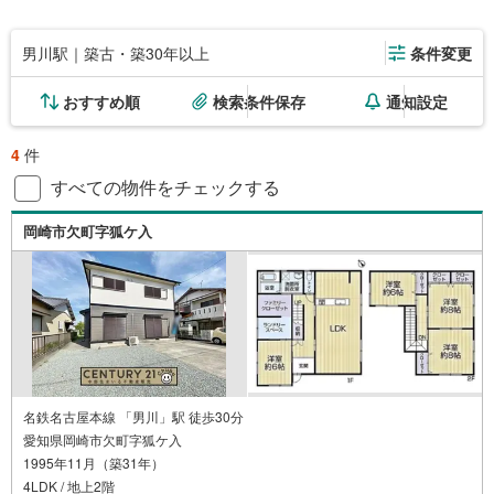
男川駅｜築古・築30年以上
条件変更
おすすめ順
検索条件保存
通知設定
4
件
すべての物件をチェックする
岡崎市欠町字狐ケ入
名鉄名古屋本線 「男川」駅 徒歩30分
愛知県岡崎市欠町字狐ケ入
1995年11月（築31年）
4LDK / 地上2階