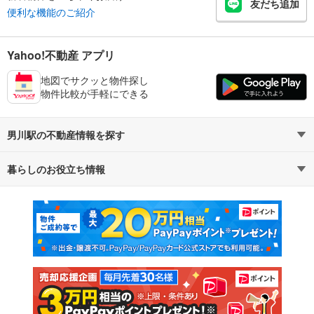
友だち追加
便利な機能のご紹介
Yahoo!不動産 アプリ
地図でサクッと物件探し
物件比較が手軽にできる
男川駅の不動産情報を探す
暮らしのお役立ち情報
不動産・住宅
賃貸住宅
マンションカタログ
教えて！住まいの先生
新築マンション
中古マンション
新築一戸建て
中古一戸建て
注文住宅
土地