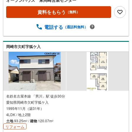
現地を見学する（無料）」ボタンよりご希望の日時をご記
入いただけますとスムーズにご案内が可能です。◎現地の
資料をもらう
（無料）
ご案内について・平日や夜遅い時間帯もご案内が可能 ※定
休日を除く・経験豊富なスタッフが物件詳細を丁寧にご説
電話する
（通話料無料）
明いたします。・車でご自宅や最寄り駅等、ご指定の場所
まで送迎します。・チャイルドシートのご用意ございま
す。◎個別FP相談会 無料物件のご紹介だけでなく住宅ロ
ーン・資金のご相談、まずは家探しについて話を聞きたい
岡崎市欠町字狐ケ入
という方も大歓迎です！年間8000棟以上の限定物件を発表
しているオープンハウスだから出会える物件が多数ござい
ます。ぜひお気軽にご連絡・ご相談ください！※限定物件:
当社のみ、もしくは当社を含めた数社でのみご紹介可能な
オープンハウス・ディベロップメントの物件
名鉄名古屋本線 「男川」駅 徒歩30分
愛知県岡崎市欠町字狐ケ入
1995年11月（築31年）
4LDK / 地上2階
土地
93.25m
/
建物
120.07m
2
2
リフォーム