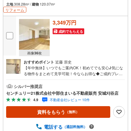
土地
308.28m
/
建物
120.07m
2
2
リフォーム
3,349万円
成約でもらえる
画像
36
枚
おすすめポイント
近藤 崇史
【年中無休】いつでもご案内OK！初めてでも安心♪気にな
る物件をまとめて見学可能！今ならお得な◆ご成約プレゼ
ント◆実施中！（2026年9月末までご契約の方）■中部住ま
いる不動産販売の強み西三河エリア・知多エリアを中心に
シルバー推奨店
営業しています！地域密着で多数の物件を取り扱っており
センチュリー21株式会社中部住まいる不動産販売 安城刈谷店
ますので条件に合う物件をまとめてご案内できます。セン
4.9
不動産会社レビュー 10件
チュリー21加盟店独自のネットワークにより、当社のみで
の取扱物件もございます。また、当社ではお家の売却やリ
資料をもらう
（無料）
フォームなどもご相談可能です！「今の家はいくらで売れ
るんだろう？」「リモートワーク用にこんな設備が欲し
い」など、物件のご紹介以外でも気になることがあればお
電話する
（通話料無料）