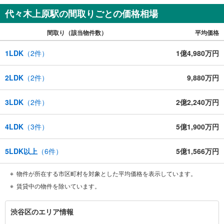
代々木上原駅の間取りごとの価格相場
間取り（該当物件数）
平均価格
1LDK
（
2
件）
1億4,980万円
2LDK
（
2
件）
9,880万円
3LDK
（
2
件）
2億2,240万円
4LDK
（
3
件）
5億1,900万円
5LDK以上
（
6
件）
5億1,566万円
物件が所在する市区町村を対象とした平均価格を表示しています。
賃貸中の物件を除いています。
渋
渋谷区のエリア情報
谷