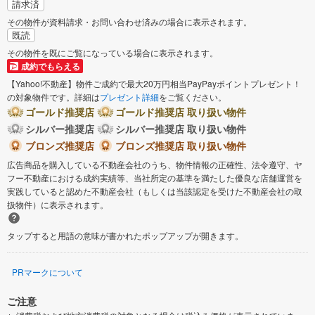
請求済
その物件が資料請求・お問い合わせ済みの場合に表示されます。
既読
その物件を既にご覧になっている場合に表示されます。
成約でもらえる
【Yahoo!不動産】物件ご成約で最大20万円相当PayPayポイントプレゼント！
の対象物件です。詳細は
プレゼント詳細
をご覧ください。
ゴールド推奨店
ゴールド推奨店 取り扱い物件
シルバー推奨店
シルバー推奨店 取り扱い物件
ブロンズ推奨店
ブロンズ推奨店 取り扱い物件
広告商品を購入している不動産会社のうち、物件情報の正確性、法令遵守、ヤ
フー不動産における成約実績等、当社所定の基準を満たした優良な店舗運営を
実践していると認めた不動産会社（もしくは当該認定を受けた不動産会社の取
扱物件）に表示されます。
タップすると用語の意味が書かれたポップアップが開きます。
PRマークについて
ご注意