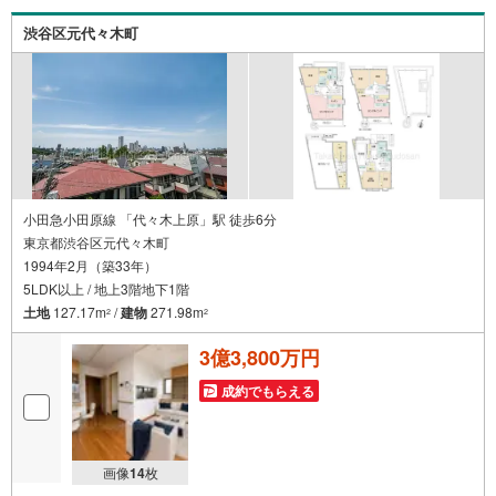
渋谷区元代々木町
小田急小田原線 「代々木上原」駅 徒歩6分
東京都渋谷区元代々木町
1994年2月（築33年）
5LDK以上 / 地上3階地下1階
土地
127.17m
/
建物
271.98m
2
2
3億3,800万円
成約でもらえる
画像
14
枚