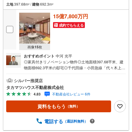
土地
397.68m
/
建物
692.3m
2
2
15億7,800万円
成約でもらえる
画像
15
枚
おすすめポイント
中河 光平
◎家具付きリノベーション物件◎土地面積397.68平米、建
物面積692.3平米の邸宅◎千代田線・小田急線「代々木上
原」駅徒歩5分◎LDK約55帖◎ビルトインガレージ（大型車
2台駐車可） ※別途、普通車2台駐車可◎エレベーター付
シルバー推奨店
き◎ジム、バーラウンジ、シアタールーム、ビリヤードル
タカマツハウス不動産株式会社
ーム、サウナあり◎RC造地下1階付地上3階建
4.83
不動産会社レビュー 6件
資料をもらう
（無料）
電話する
（通話料無料）