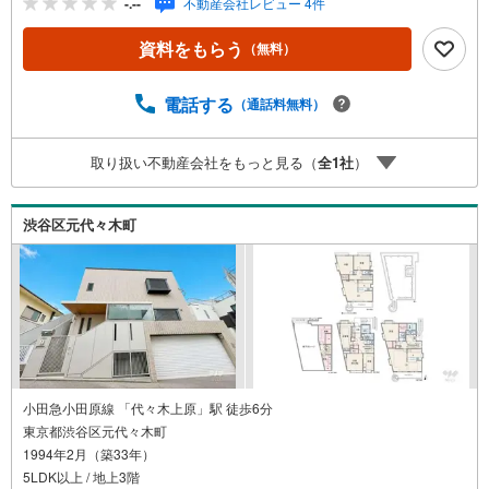
-.--
不動産会社レビュー 4件
建・中古戸建・マンションなど幅広い物件を取り扱ってお
ります！■インターネット予約で当日見学が可能です（1）
資料をもらう
（無料）
［室内・現地を見学する］をクリック（2）本日～4日以内
をご希望の方は「ご要望・ご質問欄」に希望日時をご記入
ください！■9:30～20:00はお電話でのお問い合わせがスム
電話する
（通話料無料）
ーズです。【Yahoo！ 不動産キャンペーン対象店舗】当店
で物件を成約するとPayPayポイントがもらえる「Yahoo！
取り扱い不動産会社をもっと見る（
全
1
社
）
不動産 物件ご成約キャンペーン」の対象になります。「資
料をもらう」「見学予約をする」ボタンからお問い合わせ
ください。※必ずYahoo！ JAPAN IDでログインしてくださ
渋谷区元代々木町
い。※PayPayポイントは出金と譲渡はできません。
小田急小田原線 「代々木上原」駅 徒歩6分
東京都渋谷区元代々木町
1994年2月（築33年）
5LDK以上 / 地上3階