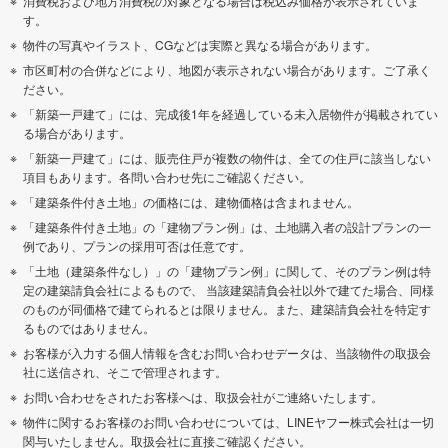
消費税および地方消費税の対象となる場合は税込み価格が表示されていま
す。
物件の写真やイラスト、CGなどは実際と異なる場合があります。
市区町村の合併などにより、地図が表示されない場合があります。ご了承く
ださい。
「新築一戸建て」には、完成後1年を経過している未入居物件が掲載されてい
る場合があります。
「新築一戸建て」には、販売住戸が複数の物件は、全ての住戸に該当しない
項目もあります。各問い合わせ先にご確認ください。
「建築条件付き土地」の価格には、建物価格は含まれません。
「建築条件付き土地」の「建物プラン例」は、土地購入者の設計プランの一
例であり、プランの採用可否は任意です。
「土地（建築条件なし）」の「建物プラン例」に関して、そのプラン例は特
定の建築請負会社によるもので、 当該建築請負会社以外で建てた場合、同様
のものが同価格で建てられるとは限りません。また、建築請負会社を特定す
るものではありません。
お客様が入力する個人情報を含むお問い合わせデータは、当該物件の取扱会
社に送信され、そこで管理されます。
お問い合わせをされたお客様へは、取扱会社がご連絡いたします。
物件に関するお客様のお問い合わせについては、LINEヤフー株式会社は一切
関与いたしません。取扱会社に直接ご確認ください。