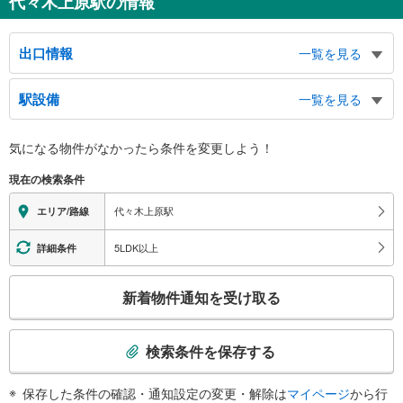
代々木上原駅の情報
出口情報
一覧を見る
北口１
駅設備
一覧を見る
西原１～３丁目、大山町方面
北口２
バリアフリー状況
気になる物件がなかったら
条件を変更しよう！
西原３丁目、元代々木町方面
※段差なしでの移動経路
南口１
（○：有り △：要駅員設備 ×：無し）
現在の検索条件
【小田急電鉄】【東京メトロ】：○
上原１～３丁目方面
（※上記２社の駅は共同）
南口２
代々木上原駅
エリア/路線
エレベータ
上原１～２丁目方面
・各ホーム⇔改札
東口
5LDK以上
詳細条件
・改札⇔北口
西原１～３丁目・上原１丁目、元代々木町方面
・改札⇔南口
こ
西口
新着物件通知を受け取る
エスカレータ
の
上原２・３丁目、西原３丁目、大山町、代々木上原駅前交番方面、バスのりば
・改札⇔出口方面
検
トイレ
索
検索条件を保存する
《多機能トイレ》
条
・改札内
件
保存した条件の確認・通知設定の変更・解除は
マイページ
から行
スロープ