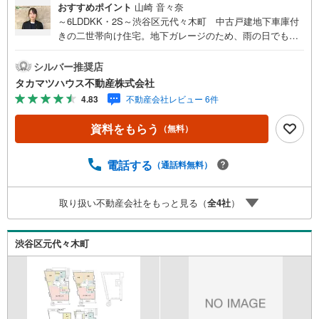
おすすめポイント
山崎 音々奈
～6LDDKK・2S～渋谷区元代々木町 中古戸建地下車庫付
きの二世帯向け住宅。地下ガレージのため、雨の日でも天
候を気にせずスムーズに荷物の出し入れが可能です。2階＆
3階にリビングダイニングがあるため、二世帯住宅・または
シルバー推奨店
ゲスト用スぺ-スとしても利用できる仕様に。
タカマツハウス不動産株式会社
4.83
不動産会社レビュー 6件
資料をもらう
（無料）
電話する
（通話料無料）
取り扱い不動産会社をもっと見る（
全
4
社
）
渋谷区元代々木町