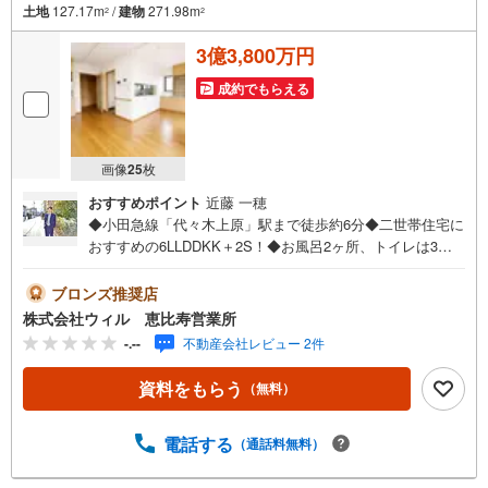
土地
127.17m
/
建物
271.98m
2
2
3億3,800万円
成約でもらえる
画像
25
枚
おすすめポイント
近藤 一穂
◆小田急線「代々木上原」駅まで徒歩約6分◆二世帯住宅に
おすすめの6LLDDKK＋2S！◆お風呂2ヶ所、トイレは3ヶ
所ございますので快適に暮らせます！◆床暖房付きで、冬
でも足元快適に過ごせます！◆LDKには開放感を演出して
ブロンズ推奨店
くれる対面キッチン採用◆たっぷりしまえるウォークイン
株式会社ウィル 恵比寿営業所
クローゼット付きで、季節物もスッキリと片付きます！◆
-.--
不動産会社レビュー 2件
屋上のある暮らし、空が広がるスカイバルコニー！晴れた
日には第2のリビングとしても！◆地下車庫付きの物件で
資料をもらう
（無料）
す！◆「富谷小学校」まで徒歩約7分！◆「オーケー（初台
店）」まで徒歩約5分！【営業時間 10:00～19:00】上記時
間はお電話が繋がりやすくなっております。お気軽にご連
電話する
（通話料無料）
絡下さい！現地を見学される場合はご見学予約ボタンより
ご希望の日時をご記入いただけますとスムーズにご案内が