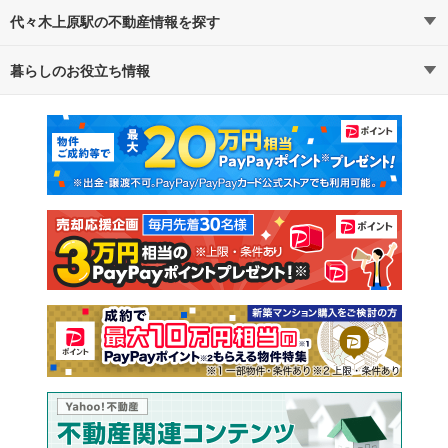
代々木上原駅の不動産情報を探す
暮らしのお役立ち情報
不動産・住宅
賃貸住宅
マンションカタログ
教えて！住まいの先生
新築マンション
中古マンション
新築一戸建て
中古一戸建て
注文住宅
土地
売却査定