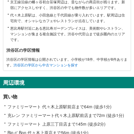
京王線沿線の幡ヶ谷初台笹塚周辺は、昔ながらの商店街が残ります。新
区
宿にアクセスしやすく、渋谷区の中でも物件数が多いエリアです。
に
代々木上原駅は、小田急線と千代田線が乗り入れています。駅周辺は住
関
宅街で、オシャレなカフェやレストランが点在しています。
す
恵比寿駅付近にある恵比寿ガーデンプレイスは、美術館やレストラン、
る
マンションが集まる複合施設です。渋谷や代官山まで徒歩圏内のエリア
情
です。
報
渋谷区の学区情報
渋谷区の学区情報は公開されています。小学校が18件、中学校が8件ありま
す。
渋谷区の学区から中古マンションを探す
周辺環境
買い物
ファミリーマート 代々木上原駅前店まで64m (徒歩1分)
充レン ファミリーマート代々木上原駅前店まで72m (徒歩1分)
ファミリーマート 上原三丁目店まで145m (徒歩2分)
Bio c' Bon 代々木上原店まで56m (徒歩1分)