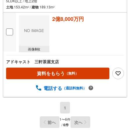
5LDK以上 / 地上2階
土地
153.42m
/
建物
189.13m
2
2
2億8,000万円
画像
8
枚
アドキャスト 三軒茶屋支店
資料をもらう
（無料）
電話する
（通話料無料）
1
1
〜
6
件
前へ
次へ
/
6
件