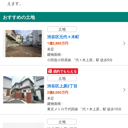
で
えます。
・東口
通
その他
知
おすすめの土地
・ＡＥＤ
を
受
土地
け
渋谷区元代々木町
取
1億2,880万円
る
未定
・
建物面積 -
条
小田急小田原線 「代々木上原」駅 徒歩5分
件
を
成約でもらえる
マ
土地
イ
渋谷区上原2丁目
ペ
2億8,000万円
ー
未定
ジ
建物面積 -
に
東京メトロ千代田線 「代々木上原」駅 徒歩10分
保
存
土地
す