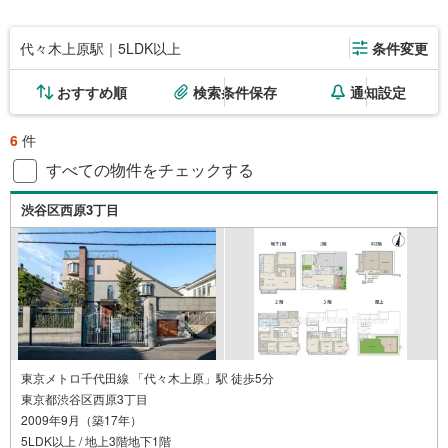
代々木上原駅｜5LDK以上
条件変更
おすすめ順
検索条件保存
通知設定
6
件
すべての物件をチェックする
渋谷区西原3丁目
東京メトロ千代田線 「代々木上原」駅 徒歩5分
東京都渋谷区西原3丁目
2009年9月（築17年）
5LDK以上 / 地上3階地下1階