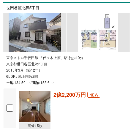
可能です。**住宅ローン**諸費用込融資や築年数の古い物件
世田谷区北沢5丁目
のローンも得意としており、最適な銀行をご提案します。*
*リフォーム**理想の間取り、テイストを作り上げられま
す！リフォームプランナーの同行も可能です。
東京メトロ千代田線 「代々木上原」駅 徒歩10分
東京都世田谷区北沢5丁目
2015年3月（築12年）
6LDK / 地上階数2階
土地
134.59m
/
建物
153.6m
2
2
2億2,200万円
NEW
画像
15
枚