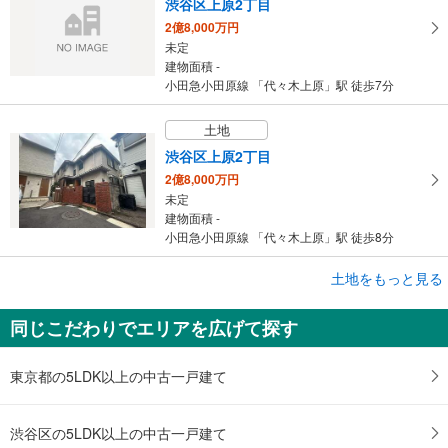
渋谷区上原2丁目
る
2億8,000万円
未定
建物面積 -
小田急小田原線 「代々木上原」駅 徒歩7分
土地
渋谷区上原2丁目
2億8,000万円
未定
建物面積 -
小田急小田原線 「代々木上原」駅 徒歩8分
土地をもっと見る
土地
渋谷区上原1丁目
同じこだわりでエリアを広げて探す
2億5,900万円
未定
建物面積 -
東京都の5LDK以上の中古一戸建て
東京メトロ千代田線 「代々木上原」駅 徒歩4分
渋谷区の5LDK以上の中古一戸建て