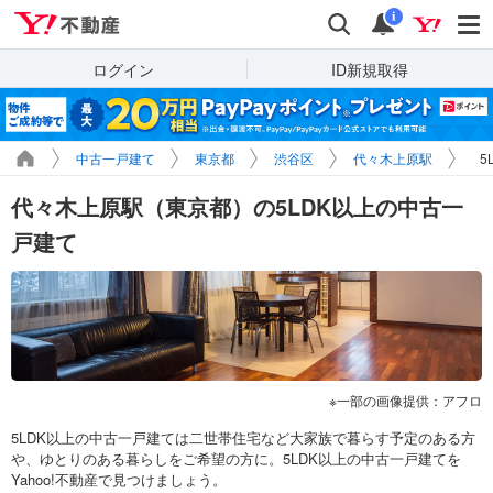
Yahoo!不動産
検索
通知
i
ログイン
ID新規取得
中古一戸建て
東京都
渋谷区
代々木上原駅
5
代々木上原駅（東京都）の5LDK以上の中古一
戸建て
一部の画像提供：アフロ
5LDK以上の中古一戸建ては二世帯住宅など大家族で暮らす予定のある方
や、ゆとりのある暮らしをご希望の方に。5LDK以上の中古一戸建てを
Yahoo!不動産で見つけましょう。