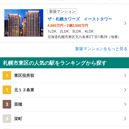
新築マンション
ザ・札幌タワーズ イーストタワー
4,560万円～2億2,500万円
1LDK、2LDK、3LDK、4LDK
北海道札幌市東区北六条東2丁目1番29（地番）
新築マンションをもっと見る
新築マンション
ザ・ライオンズ札幌北九条
札幌市東区の人気の駅をランキングから探す
5,280万円～7,650万円
2LDK＋SIC、3LDK、3LDK＋WIC、3LDK＋WIC＋SIC
1
北海道札幌市東区北九条東2丁目40番54（地番）
東区役所前
1
北１３条東
3
苗穂
4
栄町