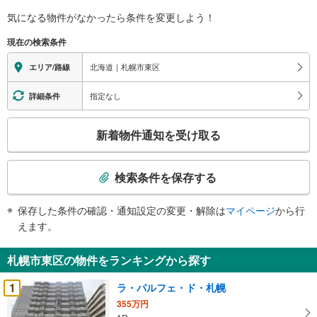
気になる物件がなかったら
条件を変更しよう！
現在の検索条件
北海道｜札幌市東区
エリア/路線
指定なし
詳細条件
こ
新着物件通知を受け取る
の
検
索
検索条件を保存する
条
件
保存した条件の確認・通知設定の変更・解除は
マイページ
から行
で
えます。
通
知
札幌市東区の物件をランキングから探す
を
受
1
ラ・パルフェ・ド・札幌
け
355万円
取