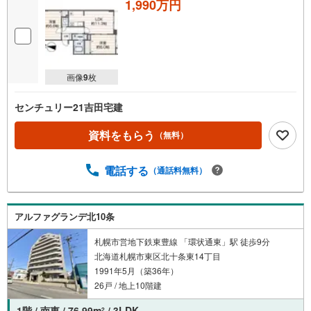
1,990万円
画像
9
枚
センチュリー21吉田宅建
資料をもらう
（無料）
電話する
（通話料無料）
アルファグランデ北10条
札幌市営地下鉄東豊線 「環状通東」駅 徒歩9分
北海道札幌市東区北十条東14丁目
1991年5月（築36年）
26戸 / 地上10階建
1階 / 南東 / 76.99m
/ 3LDK
2