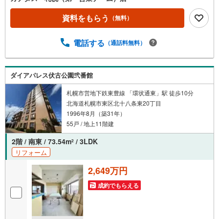
資料をもらう
（無料）
電話する
（通話料無料）
ダイアパレス伏古公園弐番館
札幌市営地下鉄東豊線 「環状通東」駅 徒歩10分
北海道札幌市東区北十八条東20丁目
1996年8月（築31年）
55戸 / 地上11階建
2階 / 南東 / 73.54m
/ 3LDK
2
リフォーム
2,649万円
成約でもらえる