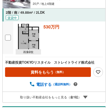
20戸 / 地上4階建
2階 / 南 / 49.88m
/ 2LDK
2
賃貸中
530万円
画像
2
枚
不動産投資TOKYOリスタイル ストレイトライド株式会社
資料をもらう
（無料）
電話する
（通話料無料）
取り扱い不動産会社をもっと見る（
全
1
社
）