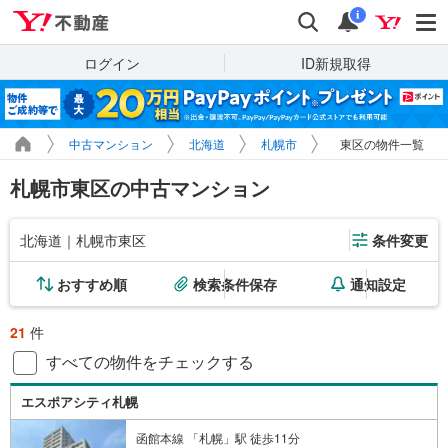
Yahoo!不動産
検索
通知
i
ログイン
ID新規取得
中古マンション
北海道
札幌市
東区の物件一覧
札幌市東区の中古マンション
北海道｜札幌市東区
条件変更
おすすめ順
検索条件保存
通知設定
21
件
すべての物件をチェックする
エスポアシティ札幌
函館本線 「札幌」駅 徒歩11分