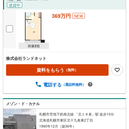
賃貸中
369万円
NEW
画像
2
枚
株式会社ランドネット
資料をもらう
（無料）
電話する
（通話料無料）
メゾン・ド・カナル
札幌市営地下鉄南北線 「北１８条」駅 徒歩10分
北海道札幌市東区北十九条東2丁目
1990年12月（築36年）