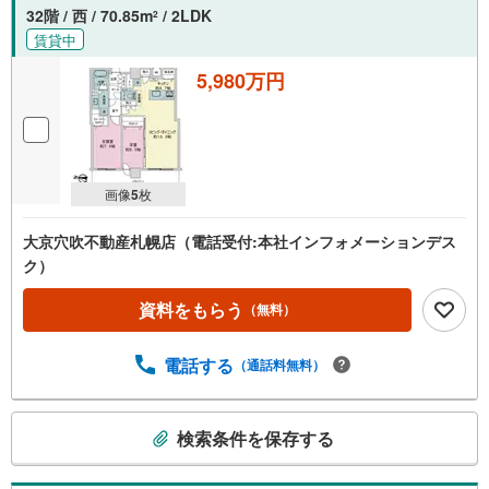
32階 / 西 / 70.85m
/ 2LDK
2
賃貸中
5,980万円
画像
5
枚
大京穴吹不動産札幌店（電話受付:本社インフォメーションデス
ク）
資料をもらう
（無料）
電話する
（通話料無料）
こ
検索条件を保存する
の
検