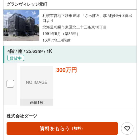
索
グランヴィレッジ元町
条
件
札幌市営地下鉄東豊線 「さっぽろ」駅 徒歩9分 3番出
口より
で
北海道札幌市東区北二十三条東18丁目
通
1991年9月（築35年）
知
16戸 / 地上4階建
を
受
4階 / 南 / 25.63m
/ 1K
2
け
賃貸中
取
300万円
る
・
条
件
を
画像
1
枚
マ
イ
株式会社ダーツ
ペ
ー
資料をもらう
（無料）
ジ
に