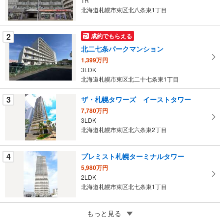
1R
る
北海道札幌市東区北八条東1丁目
・
条
2
成約でもらえる
件
北二七条パークマンション
を
1,399万円
マ
3LDK
イ
北海道札幌市東区北二十七条東1丁目
ペ
ー
3
ザ・札幌タワーズ イーストタワー
ジ
7,780万円
に
3LDK
保
北海道札幌市東区北六条東2丁目
存
す
4
プレミスト札幌ターミナルタワー
る
5,980万円
2LDK
北海道札幌市東区北七条東1丁目
5
ビッグバーンズマンションN32E
もっと見る