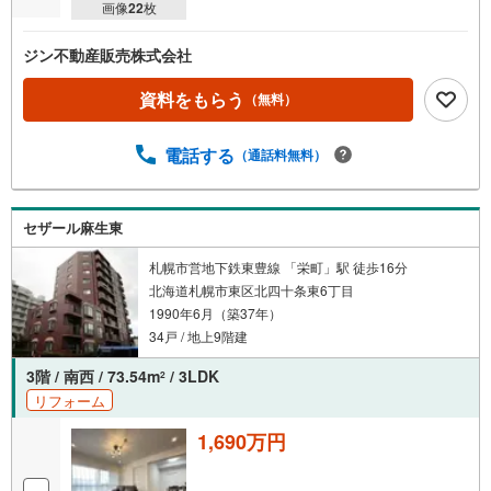
画像
22
枚
ジン不動産販売株式会社
資料をもらう
（無料）
電話する
（通話料無料）
セザール麻生東
札幌市営地下鉄東豊線 「栄町」駅 徒歩16分
北海道札幌市東区北四十条東6丁目
1990年6月（築37年）
34戸 / 地上9階建
3階 / 南西 / 73.54m
/ 3LDK
2
リフォーム
1,690万円