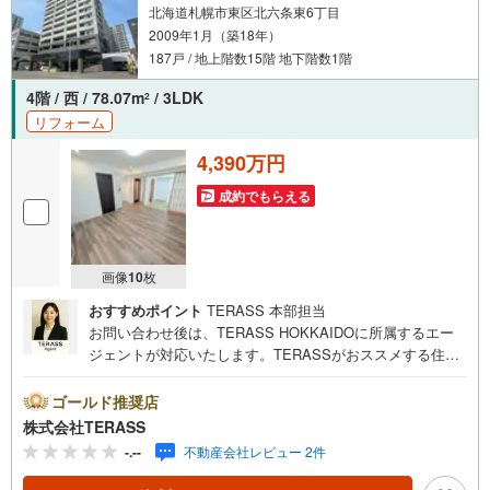
北海道札幌市東区北六条東6丁目
2009年1月（築18年）
187戸 / 地上階数15階 地下階数1階
4階 / 西 / 78.07m
/ 3LDK
2
リフォーム
4,390万円
成約でもらえる
画像
10
枚
おすすめポイント
TERASS 本部担当
お問い合わせ後は、TERASS HOKKAIDOに所属するエー
ジェントが対応いたします。TERASSがおススメする住宅
ローン【 auじぶん銀行 】変動金利 1.030％（諸条件適用
の場合）・がん100％保障団信が【金利上乗せなし】で加入
ゴールド推奨店
可能！・頭金0円でも可能！・諸費用も、物件価格の10％ま
株式会社TERASS
では融資可能！※2026年8月現在■常駐管理の新耐震基準マ
-.--
不動産会社レビュー 2件
ンション■LDKを含む3部屋がバルコニーに面した設計■LD
と隣接する和室は一体利用が可能な間取り■和室にウォーク