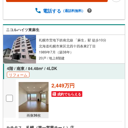
電話する
（通話料無料）
ニコルハイツ東麻生
札幌市営地下鉄南北線 「麻生」駅 徒歩10分
北海道札幌市東区北四十四条東2丁目
1989年7月（築38年）
20戸 / 地上8階建
4階 / 南東 / 84.48m
/ 4LDK
2
リフォーム
2,449万円
成約でもらえる
画像
36
枚
カチタス 札幌（第一営業チーム）店