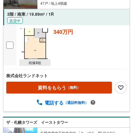
47戸 / 地上4階建
3階 / 南東 / 19.89m
/ 1R
2
賃貸中
340万円
画像
3
枚
株式会社ランドネット
資料をもらう
（無料）
電話する
（通話料無料）
ザ・札幌タワーズ イーストタワー
札幌市営地下鉄南北線 「さっぽろ」駅 徒歩6分