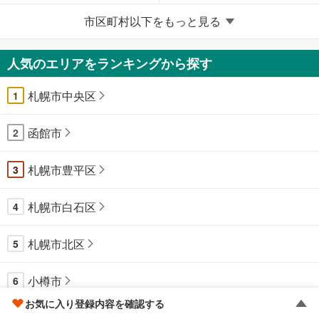
市区町村以下をもっと見る
北二十条東
北二十三条東
北二十七条東
北三十二条東
人気のエリアをランキングから探す
札幌市中央区
北四十条東
北四十四条東
1
函館市
伏古八条
2
札幌市豊平区
3
札幌市白石区
4
札幌市北区
5
小樽市
6
お気に入り登録内容を確認する
釧路市
7