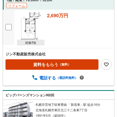
リフォーム
2,690万円
画像
7
枚
ジン不動産販売株式会社
資料をもらう
（無料）
電話する
（通話料無料）
ビッグバーンズマンションN32E
札幌市営地下鉄東豊線 「新道東」駅 徒歩16分
北海道札幌市東区北三十二条東7丁目
1991年5月（築36年）