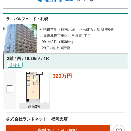
ラ・パルフェ・ド・札幌
札幌市営地下鉄南北線 「さっぽろ」駅 徒歩6分
北海道札幌市東区北八条東1丁目
1991年2月（築36年）
129戸 / 地上10階建
2階 / 西 / 18.89m
/ 1R
2
賃貸中
320万円
画像
2
枚
株式会社ランドネット 福岡支店
資料をもらう
（無料）