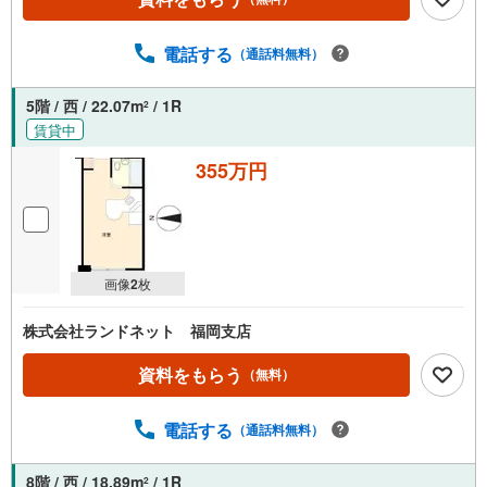
電話する
（通話料無料）
5階 / 西 / 22.07m
/ 1R
2
賃貸中
355万円
画像
2
枚
株式会社ランドネット 福岡支店
資料をもらう
（無料）
電話する
（通話料無料）
8階 / 西 / 18.89m
/ 1R
2