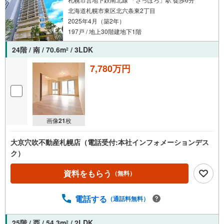
北海道札幌市東区北六条東2丁目
2025年4月（築2年）
197戸 / 地上30階建地下1階
24階 / 南 / 70.6m
/ 3LDK
2
7,780万円
画像
21
枚
大京穴吹不動産札幌店（電話受付:本社インフォメーションデス
ク）
資料をもらう
（無料）
電話する
（通話料無料）
25階 / 西 / 54.3m
/ 2LDK
2