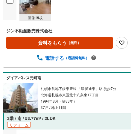
画像
19
枚
ジン不動産販売株式会社
資料をもらう
（無料）
電話する
（通話料無料）
ダイアパレス元町南
札幌市営地下鉄東豊線 「環状通東」駅 徒歩7分
北海道札幌市東区北十八条東17丁目
1994年8月（築33年）
37戸 / 地上11階
2階 / 南 / 53.77m
/ 2LDK
2
リフォーム