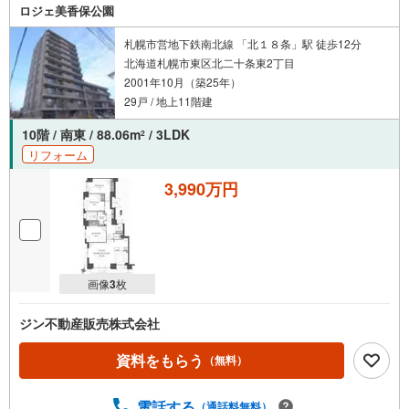
ロジェ美香保公園
札幌市営地下鉄南北線 「北１８条」駅 徒歩12分
北海道札幌市東区北二十条東2丁目
2001年10月（築25年）
29戸 / 地上11階建
10階 / 南東 / 88.06m
/ 3LDK
2
リフォーム
3,990万円
画像
3
枚
ジン不動産販売株式会社
資料をもらう
（無料）
電話する
（通話料無料）