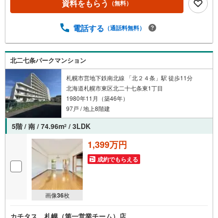
資料をもらう
（無料）
イン押入れあり【リフォーム内容】○新規交換:システムキ
ッチン/防水パン/トイレ○交換:洗面台水栓/浴室水栓/ボイラ
ー○張替:フローリング/CF/クロス○半畳新畳取替え○シーリ
電話する
（通話料無料）
ングライト取付他
北二七条パークマンション
札幌市営地下鉄南北線 「北２４条」駅 徒歩11分
北海道札幌市東区北二十七条東1丁目
1980年11月（築46年）
97戸 / 地上8階建
5階 / 南 / 74.96m
/ 3LDK
2
1,399万円
成約でもらえる
画像
36
枚
カチタス 札幌（第一営業チーム）店