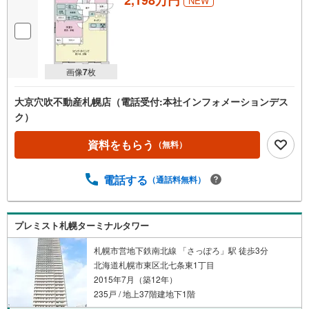
NEW
画像
7
枚
大京穴吹不動産札幌店（電話受付:本社インフォメーションデス
ク）
資料をもらう
（無料）
電話する
（通話料無料）
プレミスト札幌ターミナルタワー
札幌市営地下鉄南北線 「さっぽろ」駅 徒歩3分
北海道札幌市東区北七条東1丁目
2015年7月（築12年）
235戸 / 地上37階建地下1階