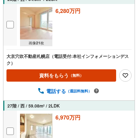
6,280万円
画像
21
枚
大京穴吹不動産札幌店（電話受付:本社インフォメーションデス
ク）
資料をもらう
（無料）
電話する
（通話料無料）
27階 / 西 / 59.08m
/ 2LDK
2
6,970万円