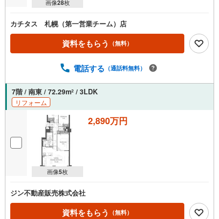
画像
28
枚
カチタス 札幌（第一営業チーム）店
資料をもらう
（無料）
電話する
（通話料無料）
7階 / 南東 / 72.29m
/ 3LDK
2
リフォーム
2,890万円
画像
5
枚
ジン不動産販売株式会社
資料をもらう
（無料）