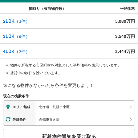
間取り（該当物件数）
平均価格
2LDK
（
3
件）
5,080万円
3LDK
（
9
件）
3,540万円
4LDK
（
2
件）
2,444万円
物件が所在する市区町村を対象とした平均価格を表示しています。
賃貸中の物件を除いています。
気になる物件がなかったら
条件を変更しよう！
現在の検索条件
北海道｜札幌市東区
エリア/路線
自転車置き場
詳細条件
こ
新着物件通知を受け取る