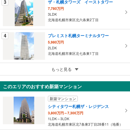
3
ザ・札幌タワーズ イーストタワー
ジ
7,780万円
に
3LDK
保
北海道札幌市東区北六条東2丁目
存
す
4
プレミスト札幌ターミナルタワー
る
5,980万円
2LDK
北海道札幌市東区北七条東1丁目
5
ビッグバーンズマンションN32E
もっと見る
530万円
2LDK
このエリアのおすすめ新築マンション
北海道札幌市東区北三十二条東7丁目
新築マンション
シティタワー札幌ザ・レジデンス
3,800万円～7,300万円
1LDK～3LDK
北海道札幌市東区北7条東3丁目28番11（地番）