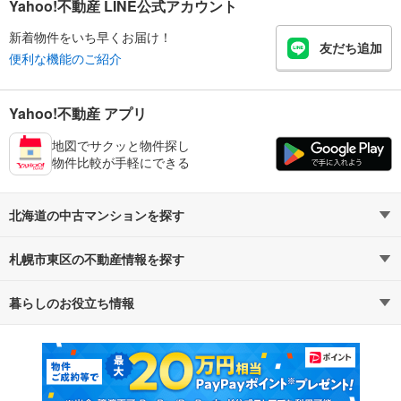
Yahoo!不動産 LINE公式アカウント
新着物件をいち早くお届け！
友だち追加
便利な機能のご紹介
Yahoo!不動産 アプリ
地図でサクッと物件探し
物件比較が手軽にできる
北海道の中古マンションを探す
札幌市東区の不動産情報を探す
路線・駅から探す
地域から探す
暮らしのお役立ち情報
不動産・住宅
賃貸住宅
通勤・通学時間から探す
地図から探す
マンションカタログ
教えて！住まいの先生
新築マンション
中古マンション
新築一戸建て
中古一戸建て