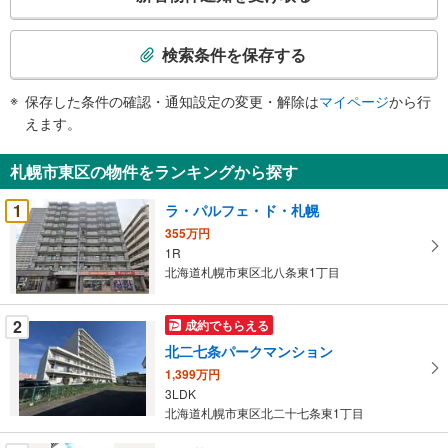
の
検
索
検索条件を保存する
条
件
保存した条件の確認・通知設定の変更・解除は
マイページ
から行
で
えます。
通
知
札幌市東区の物件をランキングから探す
を
受
1
ラ・パルフェ・ド・札幌
け
355万円
取
1R
る
北海道札幌市東区北八条東1丁目
・
条
2
成約でもらえる
件
北二七条パークマンション
を
1,399万円
マ
3LDK
イ
北海道札幌市東区北二十七条東1丁目
ペ
ー