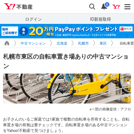
Yahoo!不動産
検索
通知
i
ログイン
ID新規取得
中古マンション
北海道
札幌市
東区
自転車置
札幌市東区の自転車置き場ありの中古マンショ
ン
一部の画像提供：アフロ
お子さんのいるご家庭では1家族で複数の自転車を所有することも。自転
車置き場の有無は要チェックです。自転車置き場のある中古マンション
をYahoo!不動産で見つけましょう。