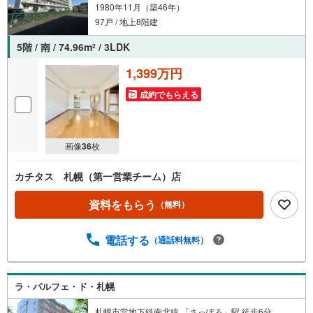
1980年11月（築46年）
97戸 / 地上8階建
5階 / 南 / 74.96m
/ 3LDK
2
1,399万円
成約でもらえる
画像
36
枚
カチタス 札幌（第一営業チーム）店
資料をもらう
（無料）
電話する
（通話料無料）
ラ・パルフェ・ド・札幌
札幌市営地下鉄南北線 「さっぽろ」駅 徒歩6分