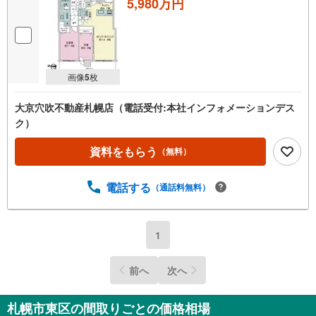
5,980万円
画像
5
枚
大京穴吹不動産札幌店（電話受付:本社インフォメーションデス
ク）
資料をもらう
（無料）
電話する
（通話料無料）
1
前へ
次へ
札幌市東区の間取りごとの価格相場