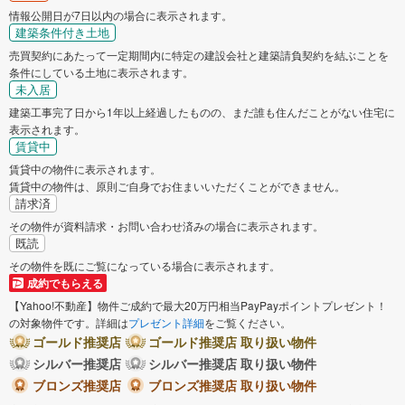
情報公開日が7日以内の場合に表示されます。
建築条件付き土地
売買契約にあたって一定期間内に特定の建設会社と建築請負契約を結ぶことを
条件にしている土地に表示されます。
未入居
建築工事完了日から1年以上経過したものの、まだ誰も住んだことがない住宅に
表示されます。
賃貸中
賃貸中の物件に表示されます。
賃貸中の物件は、原則ご自身でお住まいいただくことができません。
請求済
その物件が資料請求・お問い合わせ済みの場合に表示されます。
既読
その物件を既にご覧になっている場合に表示されます。
成約でもらえる
【Yahoo!不動産】物件ご成約で最大20万円相当PayPayポイントプレゼント！
の対象物件です。詳細は
プレゼント詳細
をご覧ください。
ゴールド推奨店
ゴールド推奨店 取り扱い物件
シルバー推奨店
シルバー推奨店 取り扱い物件
ブロンズ推奨店
ブロンズ推奨店 取り扱い物件