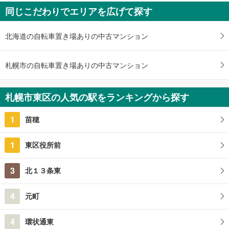
ザ・ライオンズ札幌北九条
同じこだわりでエリアを広げて探す
5,280万円～7,650万円
2LDK＋SIC、3LDK、3LDK＋WIC、3LDK＋WIC＋SIC
北海道札幌市東区北九条東2丁目40番54（地番）
北海道の自転車置き場ありの中古マンション
札幌市の自転車置き場ありの中古マンション
札幌市東区の人気の駅をランキングから探す
1
苗穂
1
東区役所前
3
北１３条東
4
元町
4
環状通東