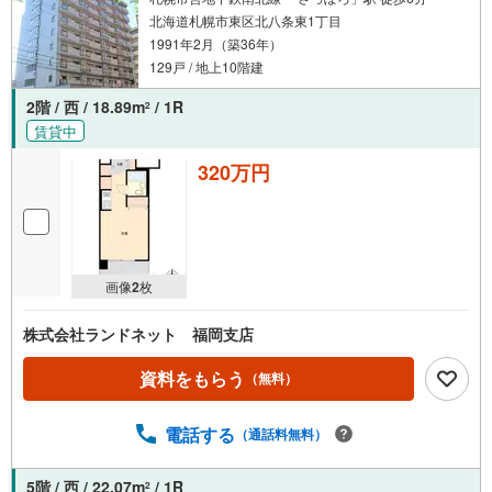
北海道札幌市東区北八条東1丁目
1991年2月（築36年）
129戸 / 地上10階建
2階 / 西 / 18.89m
/ 1R
2
賃貸中
320万円
画像
2
枚
株式会社ランドネット 福岡支店
資料をもらう
（無料）
電話する
（通話料無料）
5階 / 西 / 22.07m
/ 1R
2