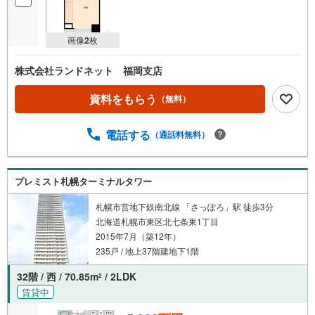
画像
2
枚
株式会社ランドネット 福岡支店
資料をもらう
（無料）
電話する
（通話料無料）
プレミスト札幌ターミナルタワー
札幌市営地下鉄南北線 「さっぽろ」駅 徒歩3分
北海道札幌市東区北七条東1丁目
2015年7月（築12年）
235戸 / 地上37階建地下1階
32階 / 西 / 70.85m
/ 2LDK
2
賃貸中