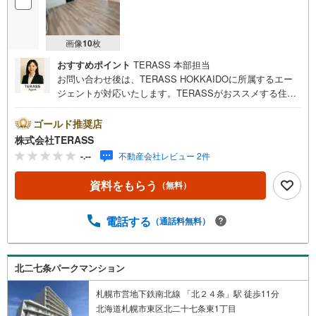
画像
10
枚
おすすめポイント
TERASS 本部担当
お問い合わせ後は、TERASS HOKKAIDOに所属するエー
ジェントが対応いたします。TERASSがおススメする住宅
ローン【 auじぶん銀行 】変動金利 1.030％（諸条件適用
の場合）・がん100％保障団信が【金利上乗せなし】で加入
ゴールド推奨店
可能！・頭金0円でも可能！・諸費用も、物件価格の10％ま
株式会社TERASS
では融資可能！※2026年8月現在■常駐管理の新耐震基準マ
-.--
不動産会社レビュー 2件
ンション■LDKを含む3部屋がバルコニーに面した設計■LD
と隣接する和室は一体利用が可能な間取り■和室にウォーク
資料をもらう
（無料）
イン押入れあり【リフォーム内容】○新規交換:システムキ
ッチン/防水パン/トイレ○交換:洗面台水栓/浴室水栓/ボイラ
ー○張替:フローリング/CF/クロス○半畳新畳取替え○シーリ
電話する
（通話料無料）
ングライト取付他
北二七条パークマンション
札幌市営地下鉄南北線 「北２４条」駅 徒歩11分
北海道札幌市東区北二十七条東1丁目