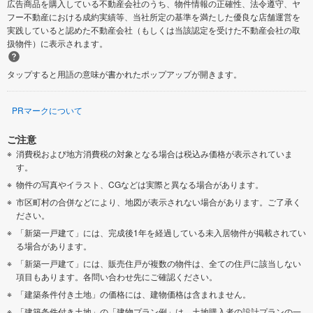
広告商品を購入している不動産会社のうち、物件情報の正確性、法令遵守、ヤ
フー不動産における成約実績等、当社所定の基準を満たした優良な店舗運営を
実践していると認めた不動産会社（もしくは当該認定を受けた不動産会社の取
扱物件）に表示されます。
タップすると用語の意味が書かれたポップアップが開きます。
PRマークについて
ご注意
消費税および地方消費税の対象となる場合は税込み価格が表示されていま
す。
物件の写真やイラスト、CGなどは実際と異なる場合があります。
市区町村の合併などにより、地図が表示されない場合があります。ご了承く
ださい。
「新築一戸建て」には、完成後1年を経過している未入居物件が掲載されてい
る場合があります。
「新築一戸建て」には、販売住戸が複数の物件は、全ての住戸に該当しない
項目もあります。各問い合わせ先にご確認ください。
「建築条件付き土地」の価格には、建物価格は含まれません。
「建築条件付き土地」の「建物プラン例」は、土地購入者の設計プランの一