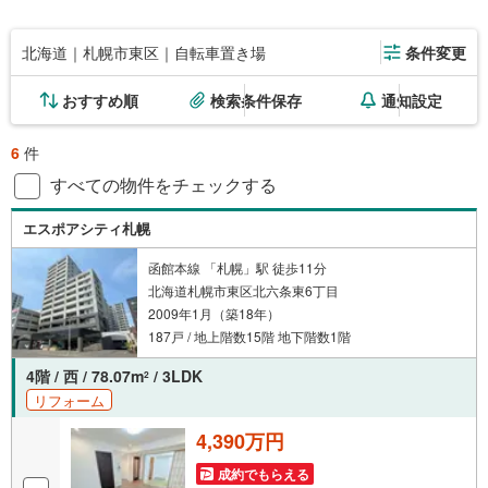
北海道｜札幌市東区｜自転車置き場
条件変更
おすすめ順
検索条件保存
通知設定
6
件
すべての物件をチェックする
エスポアシティ札幌
函館本線 「札幌」駅 徒歩11分
北海道札幌市東区北六条東6丁目
2009年1月（築18年）
187戸 / 地上階数15階 地下階数1階
4階 / 西 / 78.07m
/ 3LDK
2
リフォーム
4,390万円
成約でもらえる