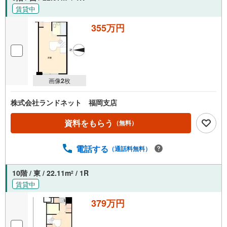
賃貸中
355万円
画像
2
枚
株式会社ランドネット 福岡支店
資料をもらう
（無料）
電話する
（通話料無料）
10階 / 東 / 22.11m
/ 1R
2
賃貸中
379万円