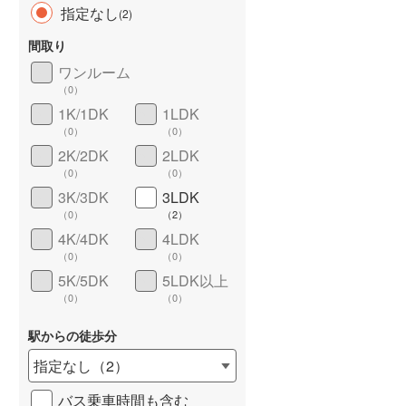
指定なし
(
2
)
間取り
ワンルーム
（
0
）
1K/1DK
1LDK
（
0
）
（
0
）
2K/2DK
2LDK
（
0
）
（
0
）
ワイドバルコニー
（
0
）
3K/3DK
3LDK
（
0
）
（
2
）
4K/4DK
4LDK
（
0
）
（
0
）
5K/5DK
5LDK以上
（
0
）
（
0
）
駅からの徒歩分
指定なし
（
2
）
バス乗車時間も含む