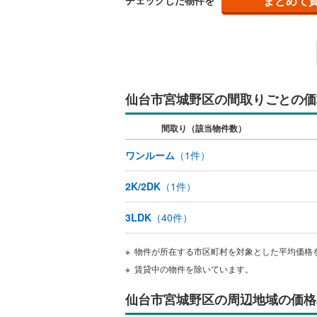
まとめて
チェックした物件を
独立型キ
浴室
浴室乾燥
仙台市宮城野区の間取りごとの価
バルコニー、
間取り（該当物件数）
ルーフバ
ワンルーム
（
1
件）
収納
2K/2DK
（
1
件）
ウォーク
3LDK
（
40
件）
（
0
）
物件が所在する市区町村を対象とした平均価格
販売、価格、
賃貸中の物件を除いています。
即入居可
仙台市宮城野区の周辺地域の価格