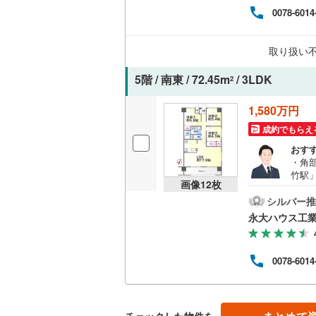
では
0078-6014
質問
共用施設
意ご
家族様
コンシェ
取り扱い
舗に
せく
5階 / 南東 / 72.45m
/ 3LDK
2
設備
1,580万円
床暖房
（
成約でもらえ
おす
・角
間取り、居室
竹駅
画像
12
枚
市を
バリアフ
分けて
シルバー推
わず
永大ハウス工
政な
LD
っか
入】
リビング
0078-6014
ちろ
（
1
）
させ
是非お
変動
キッチン
い！