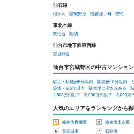
仙石線
榴ケ岡
宮城野原
陸前原ノ町
苦竹
東北本線
東仙台
岩切
仙台市地下鉄東西線
宮城野通
仙台市宮城野区の中古マンション
駅近・駅徒歩5分以内
駅徒歩10分以内
築浅・築5年以内
駐車場に空きがある
1,500万円以下
2,000万円以下
3,000
人気のエリアをランキングから探
仙台市青葉区
仙台市太白区
1
2
多賀城市
石巻市
6
7