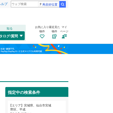
ヘルプ
蔦谷好位置
検索
お気に入り
最近見た
マイ
知る
物件
物件
ページ
仙山線
(
0
)
タログ/質問
気仙沼線
(
0
)
若林区
大梶
(
3
(
)
48
)
福島
東北新幹線
(
0
)
幸町
(
3
)
栃木
群馬
山梨
榴岡
(
4
)
気仙沼市
(
0
)
苦竹
自転車置き場
(
6
)
（
2
）
角田市
(
0
)
原町
バイク置き場
(
1
)
（
1
）
登米市
(
0
)
指定中の検索条件
福室
防犯カメラ
(
9
)
（
0
）
大崎市
(
5
)
和歌山
鶴ケ谷東
(
1
)
エリア
宮城県、仙台市宮城
刈田郡七ヶ宿町
(
0
)
野区、平成
新田
(
1
)