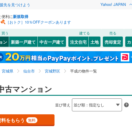
Yahoo! JAPAN
援先を見つけよう
と便利に
新規取得
［おトク］10％OFFクーポンあります
検索条件を保存しました
買う
建てる
売る
2
)
常磐線
(
0
)
リノベーション
ョン
新築一戸建て
中古一戸建て
注文住宅
土地
売却査定
カ
この検索条件の新着物件通知は、
マイページ
から設定できます。
石巻線
(
0
)
ション・リフォーム
築古・築30年以上
（
2
）
32
)
)
宮城野区
岩切
(
1
)
(
67
)
岩手
宮城
秋田
山形
0
)
陸羽東線
(
0
)
6
)
)
泉区
五輪
(
(
55
3
)
)
宮城県、仙台市宮城野区、平成
神奈川
埼玉
千葉
茨城
線
(
0
)
宮城県
仙台市
宮城野区
平成の物件一覧
榴ケ岡
(
1
)
3
)
塩竈市
(
4
)
クスあり
（
2
）
中野
24時間ゴミ出し可
(
1
)
（
0
）
長野
富山
石川
福井
中古マンション
下鉄南北線
(
0
)
仙台市地下鉄東西線
(
0
)
)
名取市
(
1
)
検索条件を保存する
ルーム
(
1
)
（
0
）
萩野町
エレベーター
(
5
)
（
2
）
閉じる
閉じる
お気に入りリストを見る
お気に入りリストを見る
閉じる
閉じる
(
5
)
岩沼市
(
1
)
岐阜
静岡
三重
行
(
0
)
仙台空港アクセス線
(
0
)
並び替え
きあり（近隣を含む）
)
福田町
オートロック
(
4
)
（
1
）
マイページ
)
東松島市
(
0
)
兵庫
京都
滋賀
奈良
)
宮千代
(
1
)
資料をもらう
無料
)
刈田郡蔵王町
(
0
)
約
白鳥
(
2
)