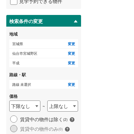
見学予約できる物件
ペ
ー
ジ
に
検索条件の変更
ゲストルーム
（
0
）
保
存
地域
す
る
宮城県
変更
ＴＶモニタ付インターホン
仙台市宮城野区
変更
（
2
）
平成
変更
路線・駅
路線 未選択
変更
価格
下限なし
上限なし
~
賃貸中の物件は除く
(
2
)
賃貸中の物件のみ
(
0
)