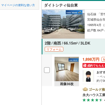
中国
鳥取
柴田郡大
ダイトシティ仙台東
マイページの便利な使い方
新田東
(
4
ペット可
柴田郡川
四国
徳島
仙石線 「苦竹
配置、向き、
宮城県仙台市
亘理郡山
1995年4月
九州・沖縄
福岡
角住戸
（
宮城郡利
総戸数 64戸 
黒川郡大
2階 / 南西 / 66.15m
/ 3LDK
階下に住
2
遠田郡涌
0
0
0
0
0
0
リフォーム
該当物件
該当物件
該当物件
該当物件
該当物件
該当物件
件
件
件
件
件
件
構造・規模・
本吉郡南
1,898万円
耐震構造
成約でもらえ
おす
大規模（
・ペ
（
0
）
約で
画像
36
枚
強み
大きく
ゴールド推
立地
と種
永大ハウス工
て環
最寄りの
るよ