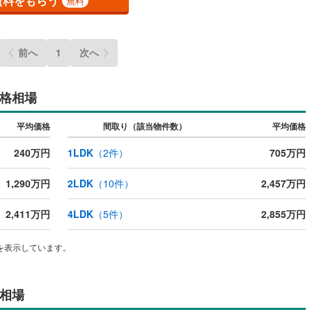
資料をもらう
無料
ッチン
（
2
）
対面キッチン
（
1
）
前へ
1
次へ
機あり
（
0
）
浴室に窓あり
（
0
）
格相場
庭
平均価格
間取り（該当物件数）
平均価格
ルコニー
（
0
）
専用庭
（
0
）
240万円
1LDK
（
2
件）
705万円
1,290万円
2LDK
（
10
件）
2,457万円
インクローゼット
2,411万円
4LDK
（
5
件）
2,855万円
を表示しています。
契約、入居関連など
能
（
0
）
相場