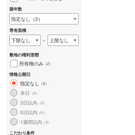
築年数
指定なし
（
2
）
専有面積
詳しく見る
下限なし
上限なし
~
敷地の権利形態
所有権のみ
（
2
）
情報公開日
指定なし
（
2
）
本日
（
0
）
3日以内
（
0
）
5日以内
（
0
）
1週間以内
（
0
）
こだわり条件