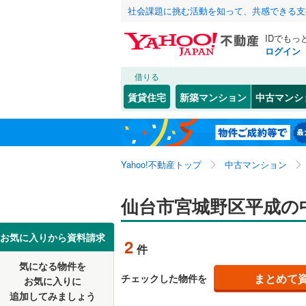
社会課題に挑む活動を知って、共感できる支
IDでもっ
ログイン
借りる
北海道
JR
北海道
東北本線
(
こだわり条件
リフォーム、
賃貸住宅
新築マンション
中古マンシ
仙石線
(
2
)
リノベー
仙台市
青葉区
安養寺
(
(
2
1
東北
青森
（
1
）
大船渡線
(
太白区
小田原
(
(
8
4
関東
東京
秋田新幹
Yahoo!不動産トップ
中古マンション
共用設備
田子
(
1
)
宮城県のそのほ
石巻市
(
1
燕沢
宅配ボッ
(
2
)
信越・北陸
かの地域
新潟
地下鉄
仙台市宮城野区平成の
仙台市地
白石市
(
0
西宮城野
トランク
多賀城市
東海
愛知
私鉄・その他
阿武隈急
お気に入りから資料請求
2
件
東仙台
駐車場空
(
2
栗原市
(
0
気になる物件を
（
0
）
近畿
大阪
宮城野
(
2
まとめて
チェックした物件を
お気に入りに
富谷市
(
4
追加してみましょう
管理・管理規
平成
(
2
)