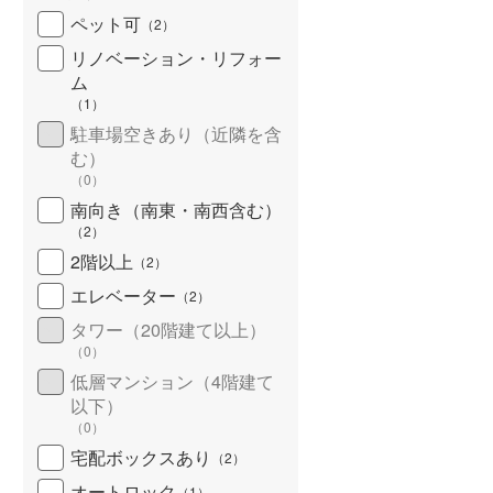
ペット可
（
2
）
リノベーション・リフォー
ム
（
1
）
駐車場空きあり（近隣を含
む）
（
0
）
南向き（南東・南西含む）
（
2
）
2階以上
（
2
）
エレベーター
（
2
）
タワー（20階建て以上）
（
0
）
低層マンション（4階建て
以下）
（
0
）
宅配ボックスあり
（
2
）
オートロック
（
1
）