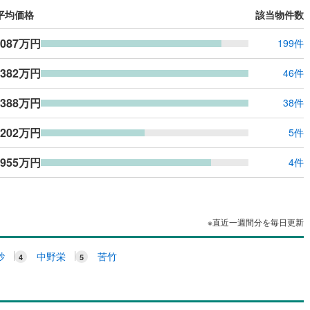
応
平均価格
該当物件数
ン内見(相談)可
（
1
）
IT重説可
（
1
）
,087万円
199件
,382万円
46件
ン対応とは？
,388万円
38件
,202万円
5件
,955万円
4件
※直近一週間分を毎日更新
砂
中野栄
苦竹