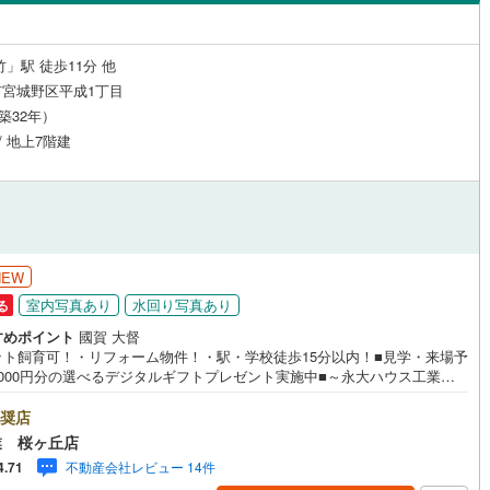
島根
岡山
広島
山口
河原町
(
0
)
柴田郡村田町
(
0
)
)
鉄砲町西
(
1
)
（
2
）
24時間有人管理
（
0
）
崎町
(
0
)
伊具郡丸森町
(
0
)
香川
愛媛
高知
」駅 徒歩11分 他
保存した条件を見る
建ち方、日当たり
宮城野区平成1丁目
元町
(
0
)
宮城郡松島町
(
1
)
（築32年）
佐賀
長崎
熊本
大分
1
）
南向き（南東・南西含む）
府町
(
0
)
黒川郡大和町
(
0
)
/ 地上7階建
（
2
）
衡村
(
0
)
加美郡色麻町
(
0
)
戸なし
（
0
）
メゾネット
（
0
）
谷町
(
0
)
遠田郡美里町
(
0
)
この条件で検索する
この条件で検索する
この条件で検索する
この条件で検索する
この条件で検索する
この条件で検索する
市区町村以下を選択
市区町村を選択す
駅を選択する
施工・品質・工法関連
三陸町
(
0
)
NEW
（
0
）
免震構造
（
0
）
室内写真あり
水回り写真あり
る
すめポイント
國賀 大督
総戸数200以上）
タワー（20階建て以上）
（
0
）
ット飼育可！・リフォーム物件！・駅・学校徒歩15分以内！■見学・来場予
3000円分の選べるデジタルギフトプレゼント実施中■～永大ハウス工業の
～仙台市を中心に宮城県内の多数店舗で展開中！こちらでは当社の強みを
2つに分けてご紹介！1.＜豊富な不動産知識＞戸建・マンション・土地...
奨店
別を問わず不動産を取り扱っております。更に教育施設や商業施設、子育
業 桜ヶ丘店
境や行政などの地域情報を総合し、お客様により良い物件選びをして頂け
駅が始発駅
（
0
）
海まで2km以内
（
0
）
不動産会社レビュー 14件
4.71
う、しっかりとサポートさせて頂きます。2.＜経験豊富なスタッフ＞当社