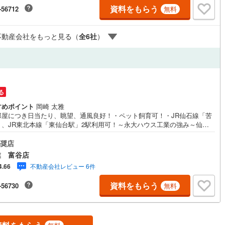
【購入】【売却】【引っ越し】【リフォーム】など住宅に関する様々なご
資料をもらう
-56712
無料
はもちろん、ご購入時に気になる住宅ローン各種税金についても、誠心誠
説明させて頂きます。各店舗ではキッズスペースも完備！お子様連れのご
で是非お越しください。営業時間:10:00～18:00（定休日火・水曜日※店
ルジュサービス
（
0
）
キッズルーム
（
0
）
不動産会社をもっと見る（
全
6
社
）
より変動あり）現地のご案内も可能ですので、どうぞお気軽にお問い合わ
ださい！
0
）
オール電化
（
0
）
る
すめポイント
岡崎 太雅
部屋につき日当たり、眺望、通風良好！・ペット飼育可！・JR仙石線「苦
全体
」、JR東北本線「東仙台駅」2駅利用可！～永大ハウス工業の強み～仙台
中心に宮城県内の多数店舗で展開中！こちらでは当社の強みを大きく2つに
リー住宅
（
0
）
ご紹介！1.＜豊富な不動産知識＞戸建・マンション・土地...と種別を問
奨店
不動産を取り扱っております。更に教育施設や商業施設、子育て環境や行
業 富谷店
どの地域情報を総合し、お客様により良い物件選びをして頂けるよう、し
不動産会社レビュー 6件
4.66
りとサポートさせて頂きます。2.＜経験豊富なスタッフ＞当社では【購
【売却】【引っ越し】【リフォーム】など住宅に関する様々なご質問はも
ダイニング15畳以上
資料をもらう
-56730
無料
ん、ご購入時に気になる住宅ローン各種税金についても、誠心誠意ご説明
て頂きます。各店舗ではキッズスペースも完備！お子様連れのご家族様で
越しください。営業時間:10:00～18:00（定休日火・水曜日※店舗により
あり）現地のご案内も可能ですので、どうぞお気軽にお問い合わせくださ