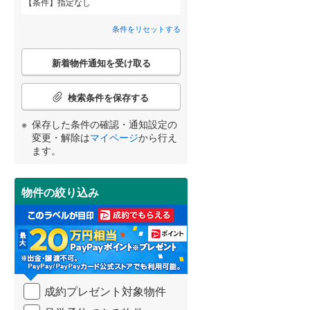
条件
指定なし
柴田郡柴田町
(
0
)
鉄砲町東
(
1
)
条件をリセットする
亘理郡亘理町
(
0
)
こ
宮城郡七ヶ浜町
(
1
)
新着物件通知を受け取る
の
宮崎
鹿児島
沖縄
検
2階以上
（
2
）
黒川郡大郷町
(
0
)
索
検索条件を保存する
条
加美郡加美町
(
0
)
件
保存した条件の確認・通知設定の
最上階
（
0
）
で
変更・解除は
マイページ
から行え
牡鹿郡女川町
(
0
)
通
する
る
条件をリセットする
条件をリセットする
条件をリセットする
条件をリセットする
条件をリセットする
条件をリセットする
ます。
知
を
受
制震構造
（
0
）
物件の絞り込み
け
取
低層マンション（4階建て以
る
下）
（
0
）
・
条
件
を
成約プレゼント対象物件
マ
小学校まで1km以内
（
0
）
イ