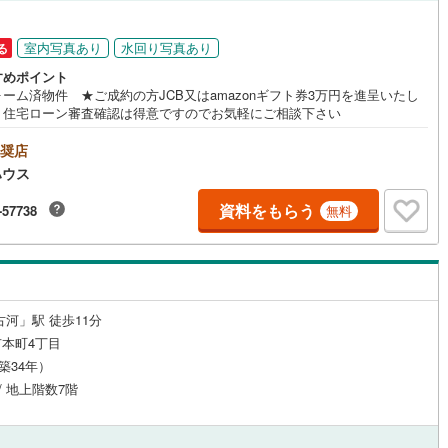
応
室内写真あり
水回り写真あり
る
ン内見(相談)可
（
0
）
IT重説可
（
2
）
すめポイント
ーム済物件 ★ご成約の方JCB又はamazonギフト券3万円を進呈いたし
。住宅ローン審査確認は得意ですのでお気軽にご相談下さい
ン対応とは？
奨店
ハウス
資料をもらう
-57738
無料
古河」駅 徒歩11分
本町4丁目
（築34年）
 / 地上階数7階