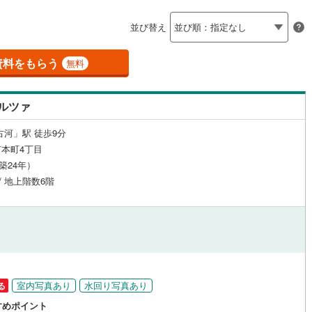
島根
岡山
広島
山口
)
かすみがうら市
(
0
)
（
1
）
24時間有人管理
（
0
）
並び替え
香川
愛媛
高知
)
行方市
(
0
)
保存した条件を見る
建ち方、日当たり
資料をもらう
無料
らい市
(
0
)
小美玉市
(
0
)
佐賀
長崎
熊本
大分
1
）
南向き（南東・南西含む）
大洗町
(
0
)
東茨城郡城里町
(
0
)
（
6
）
ルツァ
子町
(
0
)
稲敷郡美浦村
(
0
)
戸なし
（
0
）
メゾネット
（
0
）
古河」駅 徒歩9分
この条件で検索する
この条件で検索する
この条件で検索する
この条件で検索する
この条件で検索する
この条件で検索する
市区町村以下を選択
市区町村を選択す
駅を選択する
本町4丁目
内町
(
0
)
結城郡八千代町
(
0
)
施工・品質・工法関連
（築24年）
町
(
0
)
北相馬郡利根町
(
0
)
 / 地上階数6階
（
0
）
免震構造
（
0
）
総戸数200以上）
タワー（20階建て以上）
（
0
）
室内写真あり
水回り写真あり
る
駅が始発駅
（
0
）
海まで2km以内
（
0
）
すめポイント