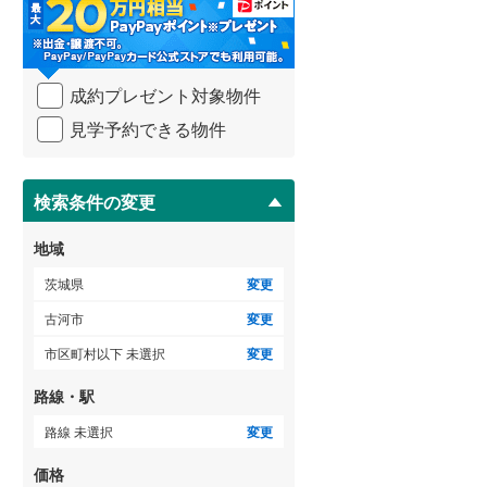
・
条
件
を
ゲストルーム
（
0
）
成約プレゼント対象物件
マ
イ
見学予約できる物件
ペ
ー
ＴＶモニタ付インターホン
ジ
に
検索条件の変更
（
0
）
保
存
地域
す
る
茨城県
変更
古河市
変更
市区町村以下 未選択
変更
路線・駅
路線 未選択
変更
価格