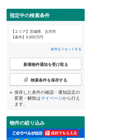
桜川市
(
0
)
指定中の検索条件
鉾田市
(
0
)
エリア
茨城県、古河市
東茨城郡茨城町
(
0
)
宮崎
鹿児島
沖縄
条件
3,000万円
2階以上
（
8
）
那珂郡東海村
(
0
)
条件をリセットする
稲敷郡阿見町
(
0
)
最上階
（
0
）
こ
新着物件通知を受け取る
の
する
る
条件をリセットする
条件をリセットする
条件をリセットする
条件をリセットする
条件をリセットする
条件をリセットする
猿島郡五霞町
(
0
)
検
索
検索条件を保存する
条
制震構造
（
0
）
件
保存した条件の確認・通知設定の
で
低層マンション（4階建て以
変更・解除は
マイページ
から行え
通
ます。
下）
（
0
）
知
を
受
物件の絞り込み
け
取
小学校まで1km以内
（
4
）
る