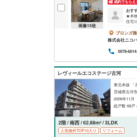
成約でもらえ
独立型キ
おす
★本物
住宅
浴室
画像
15
枚
査に
流れ
ブロンズ推
浴室乾燥
審査
株式会社ニコ
契約
銀行
0078-6014
バルコニー、
を締
す。
ルーフバ
レヴィールエコステージ古河
収納
東北本線 「
茨城県古河
ウォーク
2006年11
（
3
）
総戸数 68戸
販売、価格、
2階 / 南西 / 62.88m
/ 3LDK
2
即入居可
人気物件TOP10入り
リフォーム