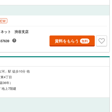
NEW
ドネット 渋谷支店
資料をもらう
-57639
無料
河」駅 徒歩10分 他
東4丁目
（築36年）
/ 地上7階建