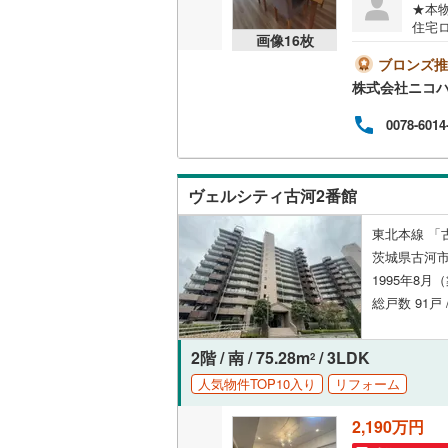
★本物
住宅
共用施設
画像
16
枚
査に
流れ
ブロンズ推
コンシェ
審査
株式会社ニコ
契約
銀行
設備
0078-6014
を締
す。
床暖房
（
ヴェルシティ古河2番館
東北本線 「
間取り、居室
茨城県古河市
バリアフ
1995年8月
総戸数 91戸 
LD
2階 / 南 / 75.28m
/ 3LDK
2
リビング
人気物件TOP10入り
リフォーム
（
2
）
2,190万円
キッチン