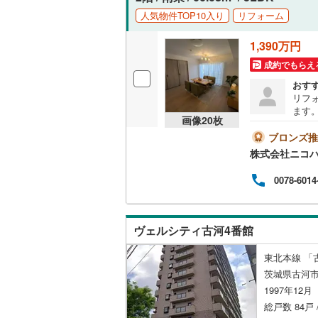
人気物件TOP10入り
リフォーム
1,390万円
成約でもらえ
おす
リフォ
ます
画像
20
枚
ブロンズ推
株式会社ニコ
0078-6014
ヴェルシティ古河4番館
東北本線 「
茨城県古河市
1997年12
総戸数 84戸 