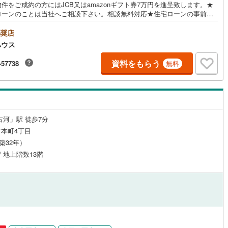
件をご成約の方にはJCB又はamazonギフト券7万円を進呈致します。★
ローンのことは当社へご相談下さい。相談無料対応★住宅ローンの事前審
ついては当社が代行にて無料対応可能です。お申込みからお引渡しまでの
（1）物件決定:気に入った物件がありましたらお申込書を記入。（2）事前
奨店
ルジュサービス
（
0
）
キッズルーム
（
0
）
※:融資可能かの審査。物件や人ごとに借入可能額は変わります。（3）売買
ハウス
:事前審査の承認後、物件の売買契約を締結。（4）本申込※:契約と同時に
へ融資の本申込。（5）金銭消費貸借契約※:銀行と融資を受けるための契約
資料をもらう
-57738
無料
結。（6）決済・引き渡し:残金の支払いをして物件の引き渡しを受けま
※:融資を受ける場合のみ。（1）から（6）まで約1ケ月の場合が多いです。
0
）
オール電化
（
0
）
古河」駅 徒歩7分
全体
本町4丁目
リー住宅
（
0
）
（築32年）
/ 地上階数13階
ダイニング15畳以上