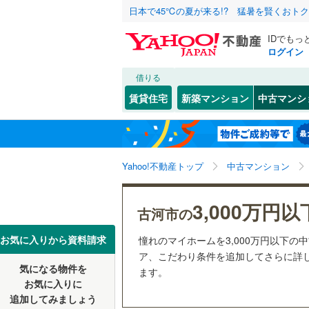
日本で45℃の夏が来る!? 猛暑を賢くおト
IDでもっ
ログイン
借りる
北海道
JR
北海道
東北本線
(
こだわり条件
リフォーム、
賃貸住宅
新築マンション
中古マンシ
水戸線
(
0
)
リノベー
水戸市
北町
(
1
(
)
2
東北
青森
（
4
）
古河市
本町
(
5
(
)
8
常磐線（
関東
東京
Yahoo!不動産トップ
中古マンション
共用設備
龍ケ崎市
私鉄・その他
真岡鐵道
(
常陸太田
宅配ボッ
信越・北陸
新潟
3,000万円以
古河市の
鹿島臨海
笠間市
トランク
(
1
東海
愛知
お気に入りから資料請求
憧れのマイホームを3,000万円以下の
つくば市
駐車場空
ア、こだわり条件を追加してさらに詳し
気になる物件を
（
0
）
ます。
近畿
大阪
潮来市
(
0
お気に入りに
追加してみましょう
管理・管理規
那珂市
(
0