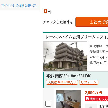
中国
鳥取
マイページの便利な使い方
稲敷市
(
1
ペット可
8
件
四国
徳島
神栖市
(
0
配置、向き、
まとめて
チェックした物件を
つくばみ
九州・沖縄
福岡
角住戸
（
東茨城郡
レーベンハイム古河プリームスフォ
久慈郡大
階下に住
東北本線 「
0
0
0
0
0
0
茨城県古河市
該当物件
該当物件
該当物件
該当物件
該当物件
該当物件
件
件
件
件
件
件
稲敷郡河
構造・規模・
2003年2月
猿島郡境
総戸数 50戸
耐震構造
大規模（
3階 / 南西 / 91.8m
/ 3LDK
2
（
0
）
人気物件TOP10入り
リフォーム
2,590万円
立地
成約でもらえ
最寄りの
おす