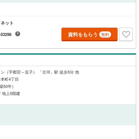
ドネット
資料をもらう
-53296
無料
ン（宇都宮～逗子） 「古河」駅 徒歩5分 他
本町4丁目
（築50年）
/ 地上5階建