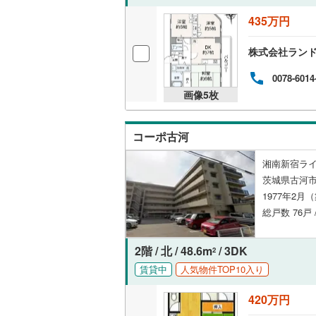
435万円
株式会社ラン
0078-6014
画像
5
枚
コーポ古河
湘南新宿ライ
茨城県古河市
1977年2月
総戸数 76戸 
2階 / 北 / 48.6m
/ 3DK
2
賃貸中
人気物件TOP10入り
420万円