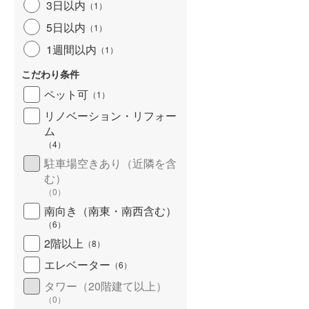
3日以内
（
1
）
5日以内
（
1
）
1週間以内
（
1
）
こだわり条件
ペット可
（
1
）
リノベーション・リフォー
ム
（
4
）
駐車場空きあり（近隣を含
む）
（
0
）
南向き（南東・南西含む）
（
6
）
2階以上
（
8
）
エレベーター
（
6
）
タワー（20階建て以上）
（
0
）