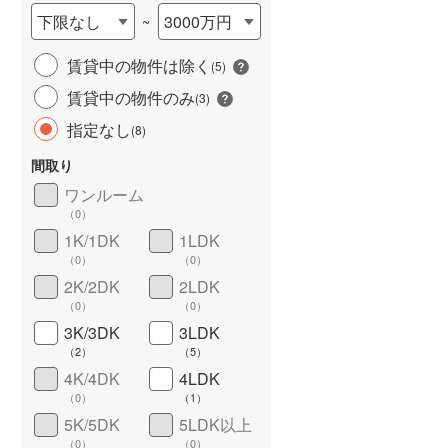
下限なし
3000万円
~
賃貸中の物件は除く
(
5
)
賃貸中の物件のみ
(
3
)
指定なし
(
8
)
間取り
ワンルーム
ワイドバルコニー
（
0
）
（
0
）
1K/1DK
1LDK
（
0
）
（
0
）
2K/2DK
2LDK
（
0
）
（
0
）
3K/3DK
3LDK
（
2
）
（
5
）
4K/4DK
4LDK
（
0
）
（
1
）
5K/5DK
5LDK以上
（
0
）
（
0
）