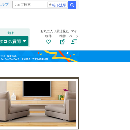
ヘルプ
松下洸平
検索
お気に入り
最近見た
マイ
知る
物件
物件
ページ
水郡線
(
0
)
タログ/質問
鹿島線
(
0
)
土浦市
平和町
(
(
6
1
)
)
福島
結城市
(
0
)
栃木
群馬
山梨
常総市
(
0
)
関東鉄道常総線
(
0
)
北茨城市
自転車置き場
(
0
)
（
1
）
つくばエクスプレス
(
0
)
牛久市
バイク置き場
(
3
)
（
1
）
鹿嶋市
防犯カメラ
(
1
)
（
0
）
和歌山
常陸大宮市
(
0
)
坂東市
(
0
)