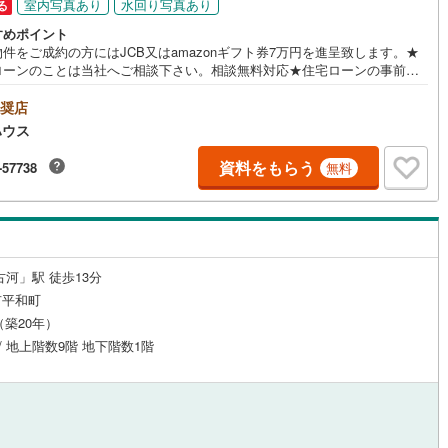
室内写真あり
水回り写真あり
る
ッチン
（
0
）
対面キッチン
（
3
）
すめポイント
件をご成約の方にはJCB又はamazonギフト券7万円を進呈致します。★
ローンのことは当社へご相談下さい。相談無料対応★住宅ローンの事前審
ついては当社が代行にて無料対応可能です。お申込みからお引渡しまでの
（1）物件決定:気に入った物件がありましたらお申込書を記入。（2）事前
奨店
機あり
（
0
）
浴室に窓あり
（
0
）
※:融資可能かの審査。物件や人ごとに借入可能額は変わります。（3）売買
ハウス
:事前審査の承認後、物件の売買契約を締結。（4）本申込※:契約と同時に
へ融資の本申込。（5）金銭消費貸借契約※:銀行と融資を受けるための契約
資料をもらう
-57738
無料
庭
結。（6）決済・引き渡し:残金の支払いをして物件の引き渡しを受けま
※:融資を受ける場合のみ。（1）から（6）まで約1ケ月の場合が多いです。
ルコニー
（
0
）
専用庭
（
0
）
古河」駅 徒歩13分
市平和町
インクローゼット
月（築20年）
 / 地上階数9階 地下階数1階
契約、入居関連など
能
（
5
）