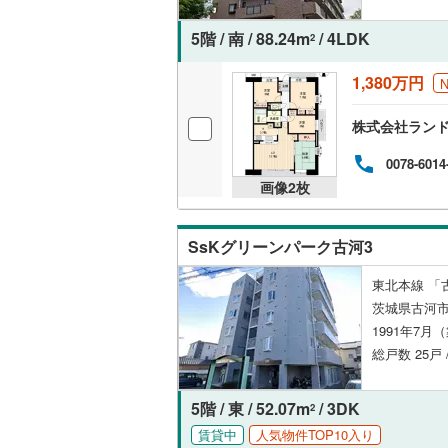
5階 / 南 / 88.24m
/ 4LDK
2
1,380万円
株式会社ラン
0078-6014
画像
2
枚
SsKグリーンパーク古河3
東北本線 「古
茨城県古河市
1991年7月
総戸数 25戸 
5階 / 東 / 52.07m
/ 3DK
2
賃貸中
人気物件TOP10入り