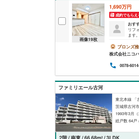
オンライン対
1,690万円
成約でもらえ
オンライ
おす
リフォ
ます
オンライ
画像
19
枚
ブロンズ推
株式会社ニコ
0078-6014
ファミリエール古河
東北本線 「
茨城県古河市
1993年3月
総戸数 64戸
2階 / 南東 / 66.68m
/ 3LDK
2