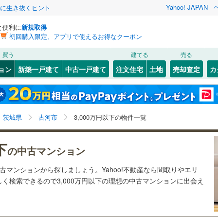
Yahoo! JAPAN
クに生き抜くヒント
と便利に
新規取得
初回購入限定、アプリで使えるお得なクーポン
検索条件を保存しました
買う
建てる
売る
8
)
常磐線
(
0
)
リノベーション
ョン
新築一戸建て
中古一戸建て
注文住宅
土地
売却査定
カ
この検索条件の新着物件通知は、
マイページ
から設定できます。
湘南新宿ライン（宇都宮～逗子）
ション・リフォーム
築古・築30年以上
（
5
）
4
)
日立市
東
(
1
)
(
5
)
岩手
宮城
秋田
山形
(
8
)
)
石岡市
(
0
)
各駅停車）
(
0
)
茨城県、古河市、3,000万円
神奈川
埼玉
千葉
茨城
茨城県
古河市
3,000万円以下の物件一覧
(
2
)
下妻市
(
0
)
0
)
関東鉄道竜ケ崎線
(
0
)
市
クスあり
(
0
)
（
1
）
高萩市
24時間ゴミ出し可
(
0
)
（
0
）
長野
富山
石川
福井
下
の中古マンション
鉄道大洗鹿島線
(
0
)
ひたちなか海浜鉄道湊線
(
0
)
検索条件を保存する
ルーム
)
（
1
）
取手市
エレベーター
(
6
)
（
6
）
閉じる
閉じる
お気に入りリストを見る
お気に入りリストを見る
閉じる
閉じる
岐阜
静岡
三重
中古マンションから探しましょう。Yahoo!不動産なら間取りやエリ
きあり（近隣を含む）
(
2
)
ひたちなか市
オートロック
(
（
1
5
)
）
マイページ
く検索できるので3,000万円以下の理想の中古マンションに出会え
兵庫
京都
滋賀
奈良
)
守谷市
(
0
)
約
)
筑西市
(
0
)