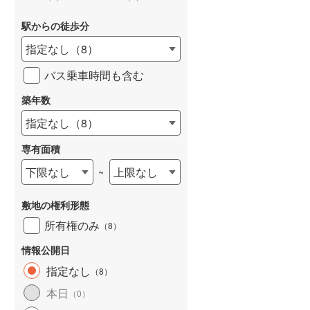
駅からの徒歩分
指定なし
（
8
）
バス乗車時間も含む
詳しく見る
築年数
指定なし
（
8
）
専有面積
下限なし
上限なし
~
敷地の権利形態
所有権のみ
（
8
）
情報公開日
指定なし
（
8
）
本日
（
0
）