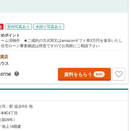
室内写真あり
水回り写真あり
る
すめポイント
ーム済物件 ★ご成約の方JCB又はamazonギフト券3万円を進呈いたし
。住宅ローン審査確認は得意ですのでお気軽にご相談下さい
奨店
ハウス
資料をもらう
-57738
無料
古河」駅 徒歩5分 他
本町4丁目
月（築29年）
/ 地上14階建