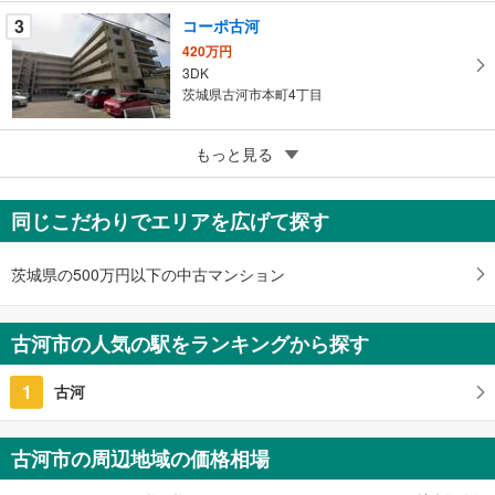
す
3
コーポ古河
る
420万円
3DK
茨城県古河市本町4丁目
5
もっと見る
成約でもらえる
ファミリエール古河
1,390万円
同じこだわりでエリアを広げて探す
3LDK
茨城県古河市本町4丁目
茨城県の500万円以下の中古マンション
古河市の人気の駅をランキングから探す
1
古河
古河市の周辺地域の価格相場