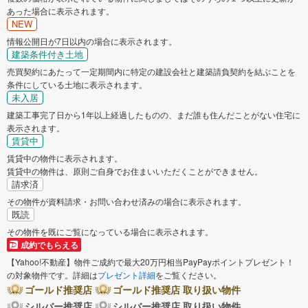
あった場合に表示されます。
NEW
情報公開日が7日以内の場合に表示されます。
建築条件付き土地
売買契約にあたって一定期間内に特定の建設会社と建築請負契約を結ぶことを
条件にしている土地に表示されます。
未入居
建築工事完了日から1年以上経過したものの、まだ誰も住んだことがない住宅に
表示されます。
賃貸中
賃貸中の物件に表示されます。
賃貸中の物件は、原則ご自身でお住まいいただくことができません。
請求済
その物件が資料請求・お問い合わせ済みの場合に表示されます。
既読
その物件を既にご覧になっている場合に表示されます。
成約でもらえる
【Yahoo!不動産】物件ご成約で最大20万円相当PayPayポイントプレゼント！
の対象物件です。詳細は
プレゼント詳細
をご覧ください。
ゴールド推奨店
ゴールド推奨店 取り扱い物件
シルバー推奨店
シルバー推奨店 取り扱い物件