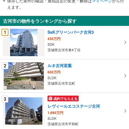
保存した条件の確認・通知設定の変更・解除は
マイページ
から行
で
えます。
通
知
古河市の物件をランキングから探す
を
受
1
SsKグリーンパーク古河3
け
435万円
取
3DK
る
茨城県古河市東4丁目
・
条
2
ルネ古河若葉
件
650万円
を
3LDK
マ
茨城県古河市北町
イ
ペ
3
成約でもらえる
ー
ジ
レヴィールエコステージ古河
に
1,690万円
保
3LDK
茨城県古河市平和町
存