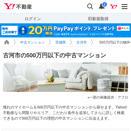
Yahoo!不動産
検索
通知
i
ログイン
ID新規取得
中古マンション
茨城県
古河市
500万円以下の物件
古河市の500万円以下の中古マンション
一部の画像提供：アフロ
憧れのマイホームを500万円以下の中古マンションから探せます。Yahoo!
不動産なら間取りやエリア、こだわり条件を追加してさらに詳しく検索
できるので500万円以下の理想の中古マンションに出会えます。