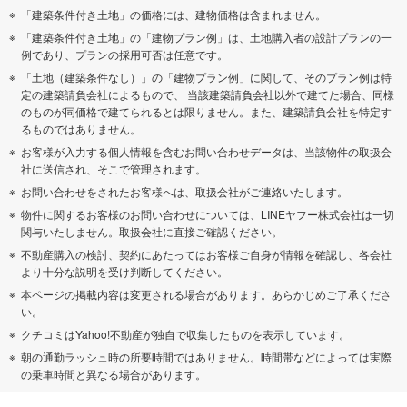
「建築条件付き土地」の価格には、建物価格は含まれません。
「建築条件付き土地」の「建物プラン例」は、土地購入者の設計プランの一
例であり、プランの採用可否は任意です。
「土地（建築条件なし）」の「建物プラン例」に関して、そのプラン例は特
定の建築請負会社によるもので、 当該建築請負会社以外で建てた場合、同様
のものが同価格で建てられるとは限りません。また、建築請負会社を特定す
るものではありません。
お客様が入力する個人情報を含むお問い合わせデータは、当該物件の取扱会
社に送信され、そこで管理されます。
お問い合わせをされたお客様へは、取扱会社がご連絡いたします。
物件に関するお客様のお問い合わせについては、LINEヤフー株式会社は一切
関与いたしません。取扱会社に直接ご確認ください。
不動産購入の検討、契約にあたってはお客様ご自身が情報を確認し、各会社
より十分な説明を受け判断してください。
本ページの掲載内容は変更される場合があります。あらかじめご了承くださ
い。
クチコミはYahoo!不動産が独自で収集したものを表示しています。
朝の通勤ラッシュ時の所要時間ではありません。時間帯などによっては実際
の乗車時間と異なる場合があります。