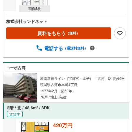
画像
5
枚
株式会社ランドネット
資料をもらう
（無料）
電話する
（通話料無料）
コーポ古河
湘南新宿ライン（宇都宮～逗子） 「古河」駅 徒歩5分
茨城県古河市本町4丁目
1977年2月（築50年）
76戸 / 地上5階建
2階 / 北 / 48.6m
/ 3DK
2
賃貸中
420万円