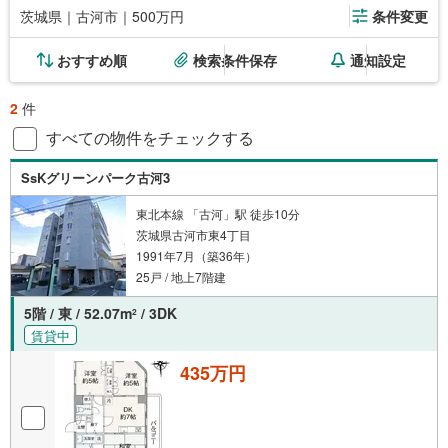
茨城県｜古河市｜500万円
条件変更
おすすめ順
検索条件保存
通知設定
2
件
すべての物件をチェックする
SsKグリーンパーク古河3
東北本線 「古河」駅 徒歩10分
茨城県古河市東4丁目
1991年7月（築36年）
25戸 / 地上7階建
5階 / 東 / 52.07m
/ 3DK
2
賃貸中
435万円