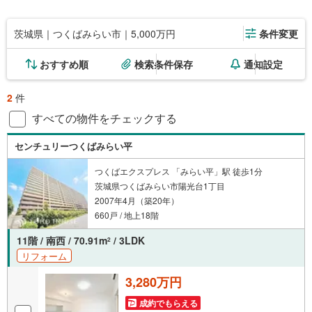
茨城県｜つくばみらい市｜5,000万円
条件変更
おすすめ順
検索条件保存
通知設定
2
件
すべての物件をチェックする
センチュリーつくばみらい平
つくばエクスプレス 「みらい平」駅 徒歩1分
茨城県つくばみらい市陽光台1丁目
2007年4月（築20年）
660戸 / 地上18階
11階 / 南西 / 70.91m
/ 3LDK
2
リフォーム
3,280万円
成約でもらえる