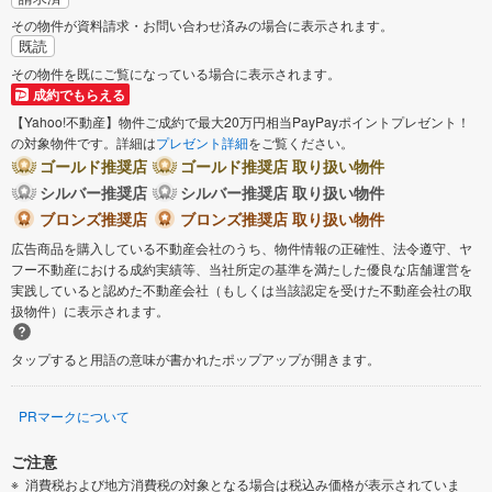
その物件が資料請求・お問い合わせ済みの場合に表示されます。
既読
その物件を既にご覧になっている場合に表示されます。
成約でもらえる
【Yahoo!不動産】物件ご成約で最大20万円相当PayPayポイントプレゼント！
の対象物件です。詳細は
プレゼント詳細
をご覧ください。
ゴールド推奨店
ゴールド推奨店 取り扱い物件
シルバー推奨店
シルバー推奨店 取り扱い物件
ブロンズ推奨店
ブロンズ推奨店 取り扱い物件
広告商品を購入している不動産会社のうち、物件情報の正確性、法令遵守、ヤ
フー不動産における成約実績等、当社所定の基準を満たした優良な店舗運営を
実践していると認めた不動産会社（もしくは当該認定を受けた不動産会社の取
扱物件）に表示されます。
タップすると用語の意味が書かれたポップアップが開きます。
PRマークについて
ご注意
消費税および地方消費税の対象となる場合は税込み価格が表示されていま