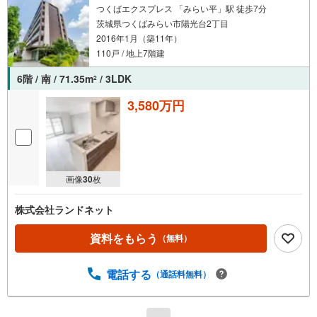
つくばエクスプレス 「みらい平」駅 徒歩7分
茨城県つくばみらい市陽光台2丁目
2016年1月（築11年）
110戸 / 地上7階建
6階 / 南 / 71.35m
/ 3LDK
2
3,580万円
画像
30
枚
株式会社ランドネット
資料をもらう
（無料）
電話する
（通話料無料）