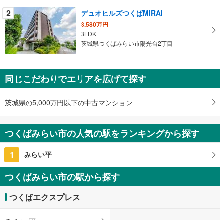
件
2
デュオヒルズつくばMIRAI
を
3,580万円
マ
3LDK
イ
茨城県つくばみらい市陽光台2丁目
ペ
ー
ジ
同じこだわりでエリアを広げて探す
に
保
茨城県の5,000万円以下の中古マンション
存
す
る
つくばみらい市の人気の駅をランキングから探す
1
みらい平
つくばみらい市の駅から探す
つくばエクスプレス