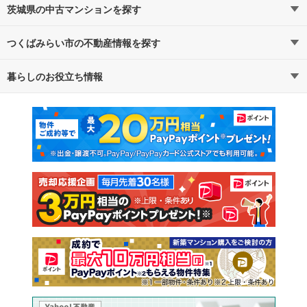
茨城県の中古マンションを探す
つくばみらい市の不動産情報を探す
路線・駅から探す
地域から探す
暮らしのお役立ち情報
不動産・住宅
賃貸住宅
通勤・通学時間から探す
地図から探す
マンションカタログ
教えて！住まいの先生
新築マンション
中古マンション
新築一戸建て
中古一戸建て
注文住宅
土地
売却査定