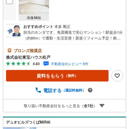
画像
36
枚
おすすめポイント
本多 剛正
担当のホンダです。免震構造で安心マンション！駅徒歩1分
（約80m）で通勤・生活至便！新規リフォーム予定！南西
向き11階住戸で陽当り・眺望良好！【駅徒歩1分・新規リフ
ォーム予定！南西向き11階住戸で陽当り・眺望良好！】ご
ブロンズ推奨店
予約いただくとご見学がスムーズです！【営業時間9:00～2
株式会社東宝ハウス松戸
1:00】ご見学希望のお客様:右上の「室内・現地を見学す
4.83
不動産会社レビュー 6件
る」をクリックして下さい。資料請求希望のお客様:右上の
「資料をもらう」をクリックして下さい。【東宝ハウス松
資料をもらう
（無料）
戸のポイント】（1）不動産のご提案から資金計画・ライフ
シミュレーションのご相談・無理のないライフプラン、提
携による低金利住宅ローンのご提案、購入前に知る「購入
電話する
（通話料無料）
後の家族の生活」を「未来カレンダー」で見える化しま
す。（2）ご購入後から始まる「専属FPによるファイナン
取り扱い不動産会社をもっと見る（
全
1
社
）
シャルライフサポート」・漠然としたキャッシュフローの
グラフ化、効果的な生命保険の見直し、繰り上げ返済の効
果的なタイミングなどご提案させて頂きます。
デュオヒルズつくばMIRAI