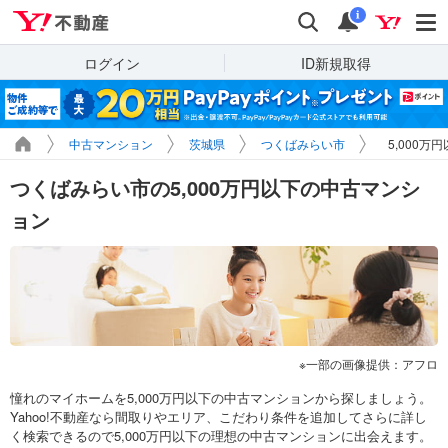
Yahoo!不動産
検索
通知
i
ログイン
ID新規取得
中古マンション
茨城県
つくばみらい市
5,000万
つくばみらい市の5,000万円以下の中古マンシ
ョン
一部の画像提供：アフロ
憧れのマイホームを5,000万円以下の中古マンションから探しましょう。
Yahoo!不動産なら間取りやエリア、こだわり条件を追加してさらに詳し
く検索できるので5,000万円以下の理想の中古マンションに出会えます。