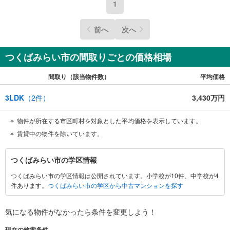
1
前へ
次へ
つくばみらい市の間取りごとの価格相場
間取り（該当物件数）
平均価格
3LDK
（
2
件）
3,430万円
物件が所在する市区町村を対象とした平均価格を表示しています。
賃貸中の物件を除いています。
つ
つくばみらい市の学区情報
く
つくばみらい市の学区情報は公開されています。小学校が10件、中学校が4
ば
件あります。
つくばみらい市の学区から中古マンションを探す
み
ら
い
気になる物件がなかったら
条件を変更しよう！
市
現在の検索条件