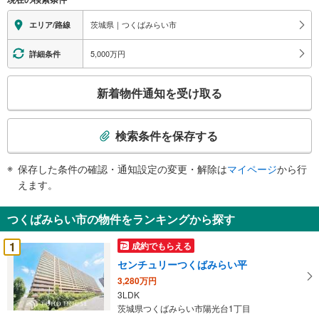
に
関
茨城県｜つくばみらい市
エリア/路線
す
る
5,000万円
詳細条件
情
こ
報
新着物件通知を受け取る
の
検
索
検索条件を保存する
条
件
保存した条件の確認・通知設定の変更・解除は
マイページ
から行
で
えます。
通
知
つくばみらい市の物件をランキングから探す
を
受
1
成約でもらえる
け
センチュリーつくばみらい平
取
3,280万円
る
3LDK
・
茨城県つくばみらい市陽光台1丁目
条